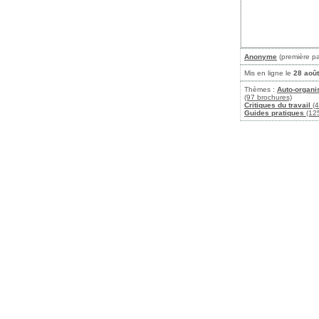
Anonyme
(première pa
Mis en ligne le
28 aoû
Thèmes :
Auto-organi
(97 brochures)
Critiques du travail
(4
Guides pratiques
(125