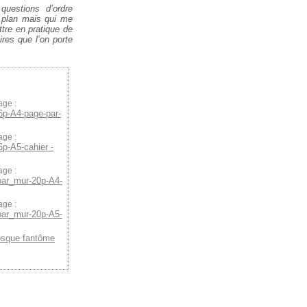
questions d’ordre
 plan mais qui me
ttre en pratique de
ires que l’on porte
age :
6p-A4-page-par-
age :
p-A5-cahier -
age :
par_mur-20p-A4-
age :
par_mur-20p-A5-
osque fantôme