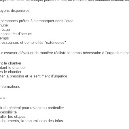
moyens disponibles
 personnes prêtes à s’embarquer dans l’orga
thune
 récup
 capacités d’accueil
temps
 ressources et complicités "extérieures"
our essayer d’évaluer de manière
réaliste le temps nécessaire à l’orga d’un
cha
nt le chantier
dant le chantier
ès le chantier
iter la pression et le sentiment d’urgence
 informations
lans
ir du général pour revenir au particulier
cessibilité
iller les étapes
 documents, la transmission des infos