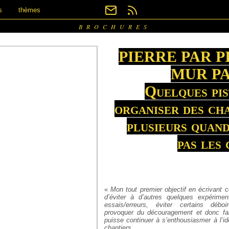
s
thèmes
BROCHURES
PIERRE PAR P
MUR P
Quelques pis
organiser des ch
plusieurs quand
pas les 
«
Mon tout premier objectif en écrivant c
d’éviter à d’autres quelques expériment
essais/erreurs, éviter certains débo
provoquer du découragement et donc fai
puisse continuer à s’enthousiasmer à l’id
chantiers.