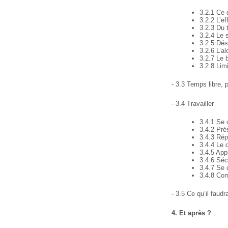
3.2.1 Ce 
3.2.2 L’ef
3.2.3 Du 
3.2.4 Le 
3.2.5 Dés
3.2.6 L’al
3.2.7 Le b
3.2.8 Limi
- 3.3 Temps libre, 
- 3.4 Travailler
3.4.1 Se
3.4.2 Pré
3.4.3 Rép
3.4.4 Le 
3.4.5 App
3.4.6 Séc
3.4.7 Se 
3.4.8 Com
- 3.5 Ce qu’il faudr
4. Et après ?