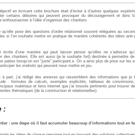
jectif en écrivant cette brochure était d’éviter à d’autres quelques expérim
viter certains déboires qui peuvent provoquer du découragement et donc fa
s’enthousiasmer à l’idée d’organiser des chantiers.
e qu’elle pose des questions d’ordre relationnel souvent reléguées au seco
es si l’on souhaite mettre en pratique de manière cohérente des idées anti-a
t écrite d’une manière qui peut laisser penser qu’elles ne s’adresse qu
er des chantiers. Elle est aussi (je le souhaite fort) destinée à permettre 
s pattes lorsqu’on est "juste" participant.e. On a ainsi plus de prise sur les e
 anticiper les endroits qui peuvent nous mettre en jeu.
à part, j’ai rédigé des annexes qui rassemblent des informations que je t
ude : formules de calculs, exemples explicités, tableaux de conversions
cipaux matériaux et liens internet que j’ai trouvés pertinents pour trouver d
rentes thématiques (de la construction et relationnelles).
 :
tier : une étape où il faut
accumuler beaucoup d’informations tout en
fa
ompte les idées de chaque
personne tout en trouvant des solutions
collectives