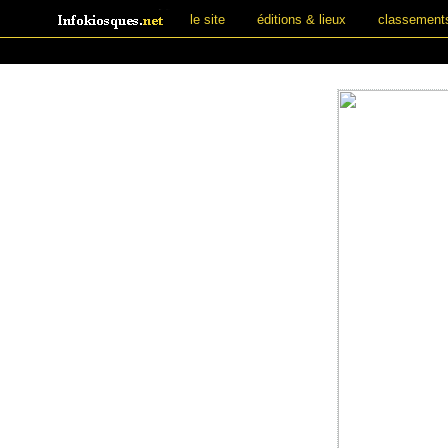
le site
éditions & lieux
classement