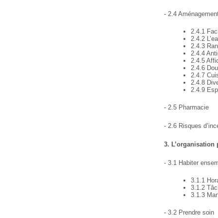
- 2.4 Aménagemen
2.4.1 Fac
2.4.2 L’ea
2.4.3 Ran
2.4.4 Ant
2.4.5 Aff
2.4.6 Do
2.4.7 Cui
2.4.8 Div
2.4.9 Esp
- 2.5 Pharmacie
- 2.6 Risques d’inc
3. L’organisation 
- 3.1 Habiter ense
3.1.1 Hor
3.1.2 Tâc
3.1.3 Ma
- 3.2 Prendre soin