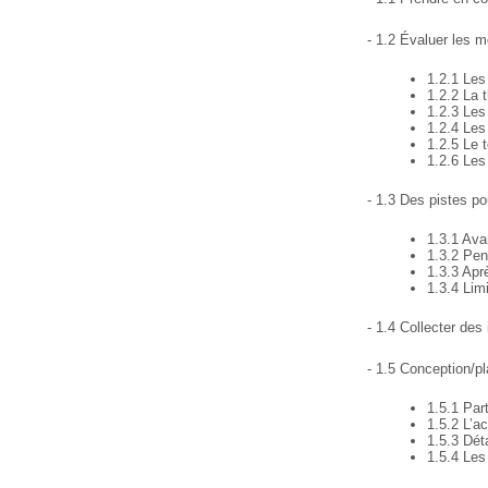
- 1.2 Évaluer les 
1.2.1 Les
1.2.2 La 
1.2.3 Les
1.2.4 Les
1.2.5 Le 
1.2.6 Les
- 1.3 Des pistes p
1.3.1 Ava
1.3.2 Pen
1.3.3 Apr
1.3.4 Lim
- 1.4 Collecter des
- 1.5 Conception/p
1.5.1 Part
1.5.2 L’ac
1.5.3 Déta
1.5.4 Les