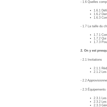
- 1.6 Quelles comp
1.6.1 Défi
1.6.2 Dan
1.6.3 Com
- 1.7 La taille du ch
1.7.1 Co
1.7.2 Qui
1.7.3 Pou
2. On y est presq
- 2.1 Invitations
2.1.1 Rédi
2.1.2 Les
- 2.2 Approvisionn
- 2.3 Équipements d
2.3.1 Les
2.3.2 Les 
2.3.3 Gér