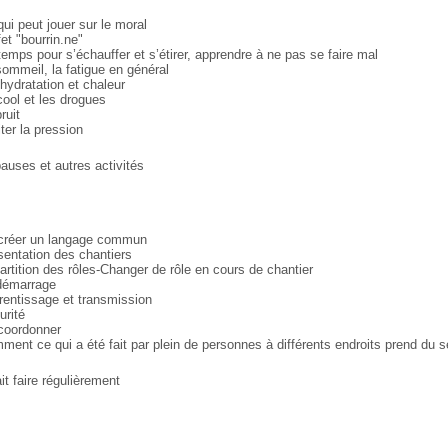
qui peut jouer sur le moral
fet "bourrin.ne"
temps pour s’échauffer et s’étirer, apprendre
à ne pas se faire mal
sommeil, la fatigue en général
hydratation et chaleur
cool et les drogues
ruit
ter la pression
pauses et autres activités
 créer un langage commun
sentation des chantiers
artition des rôles-Changer de rôle en cours
de chantier
démarrage
rentissage et transmission
urité
coordonner
ment ce qui a été fait par plein de personnes à
différents endroits prend du s
ait faire régulièrement