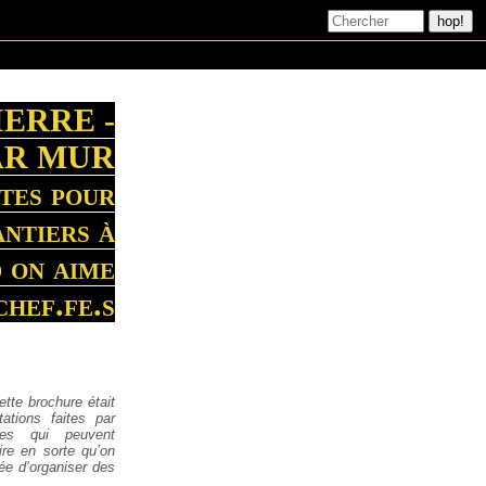
IERRE -
AR MUR
tes pour
antiers à
 on aime
chef.fe.s
ette brochure était
ations faites par
ires qui peuvent
re en sorte qu’on
ée d’organiser des