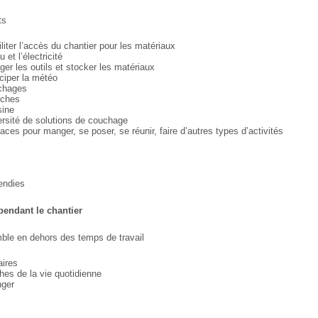
ts
iliter l’accès du chantier pour les matériaux
u et l’électricité
ger les outils et stocker les matériaux
iciper la météo
ichages
uches
sine
ersité de solutions de couchage
aces pour manger, se poser, se réunir, faire d’autres
types d’activités
endies
pendant le chantier
mble en dehors des temps de
travail
aires
hes de la vie quotidienne
nger