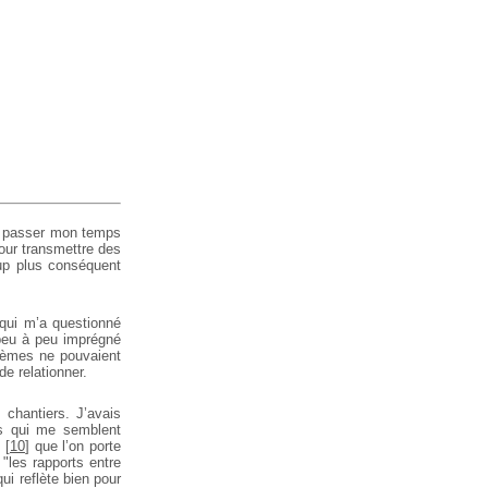
de passer mon temps
our transmettre des
up plus conséquent
 qui m’a questionné
peu à peu imprégné
thèmes ne pouvaient
e relationner.
s chantiers. J’avais
is qui me semblent
s
[
10
]
que l’on porte
"les rapports entre
ui reflète bien pour