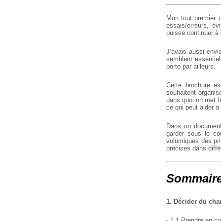
Mon tout premier ob
essais/erreurs, é
puisse continuer à 
J’avais aussi envi
semblent essentiell
porte par ailleurs.
Cette brochure es
souhaitent organis
dans quoi on met le
ce qui peut aider à
Dans un document 
garder sous le co
volumiques des prin
précises dans diffé
Sommaire
1. Décider du chan
- 1.1 Prendre en c