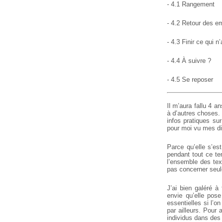
- 4.1 Rangement
- 4.2 Retour des e
- 4.3 Finir ce qui n’
- 4.4 À suivre ?
- 4.5 Se reposer
Il m’aura fallu 4 
à d’autres choses.
infos pratiques sur
pour moi vu mes dif
Parce qu’elle s’es
pendant tout ce t
l’ensemble des tex
pas concerner seul
J’ai bien galéré à 
envie qu’elle pos
essentielles si l’o
par ailleurs. Pour
individus dans des 