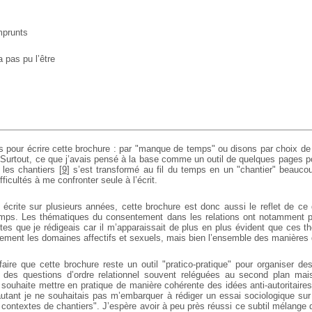
mprunts
a pas pu l’être
ans pour écrire cette brochure : par "manque de temps" ou disons par choix 
 Surtout, ce que j’avais pensé à la base comme un outil de quelques pages p
 les chantiers
[
9
]
s’est transformé au fil du temps en un "chantier" beauco
ficultés à me confronter seule à l’écrit.
t écrite sur plusieurs années, cette brochure est donc aussi le reflet de ce
emps. Les thématiques du consentement dans les relations ont notamment 
tes que je rédigeais car il m’apparaissait de plus en plus évident que ces 
ement les domaines affectifs et sexuels, mais bien l’ensemble des manières d
faire que cette brochure reste un outil "pratico-pratique" pour organiser de
e des questions d’ordre relationnel souvent reléguées au second plan ma
n souhaite mettre en pratique de manière cohérente des idées anti-autoritaire
 autant je ne souhaitais pas m’embarquer à rédiger un essai sociologique sur 
contextes de chantiers". J’espère avoir à peu près réussi ce subtil mélange q