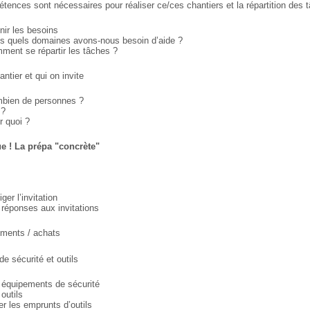
étences sont nécessaires pour
réaliser ce/ces chantiers et la répartition
des t
nir les besoins
s quels domaines avons-nous besoin d’aide ?
ment se répartir les tâches ?
antier et qui on invite
mbien de personnes ?
 ?
r quoi ?
ue ! La prépa "concrète"
ger l’invitation
 réponses aux invitations
ements / achats
e sécurité et outils
 équipements de sécurité
outils
er les emprunts d’outils