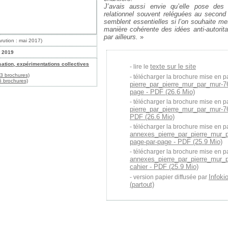
J’avais aussi envie qu’elle pose des 
relationnel souvent reléguées au second
semblent essentielles si l’on souhaite me
manière cohérente des idées anti-autorita
par ailleurs.
»
rution : mai 2017)
t 2019
sation, expérimentations collectives
texte sur le site
lire le
3 brochures)
télécharger la brochure mise en p
 brochures)
pierre_par_pierre_mur_par_mur-7
page - PDF (26.6 Mio)
télécharger la brochure mise en p
pierre_par_pierre_mur_par_mur-76
PDF (26.6 Mio)
télécharger la brochure mise en p
annexes_pierre_par_pierre_mur_
page-par-page - PDF (25.9 Mio)
télécharger la brochure mise en p
annexes_pierre_par_pierre_mur_
cahier - PDF (25.9 Mio)
Infoki
version papier diffusée par
(partout)