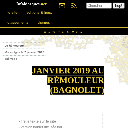
le site
éditions & lieux
classements
thèmes
BROCHURES
Le Rémouleur
Mis en ligne le
7 janvier 2019
Thèmes :
JANVIER 2019 AU
RÉMOULEUR
(BAGNOLET)
texte sur le site
lire le
version papier diffusée par