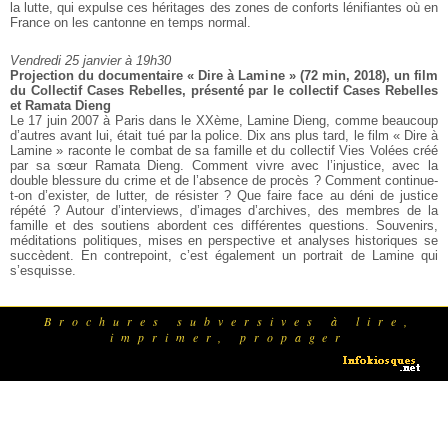
la lutte, qui expulse ces héritages des zones de conforts lénifiantes où en
France on les cantonne en temps normal.
Vendredi 25 janvier à 19h30
Projection du documentaire « Dire à Lamine » (72 min, 2018), un film
du Collectif Cases Rebelles, présenté par le collectif Cases Rebelles
et Ramata Dieng
Le 17 juin 2007 à Paris dans le XXème, Lamine Dieng, comme beaucoup
d’autres avant lui, était tué par la police. Dix ans plus tard, le film « Dire à
Lamine » raconte le combat de sa famille et du collectif Vies Volées créé
par sa sœur Ramata Dieng. Comment vivre avec l’injustice, avec la
double blessure du crime et de l’absence de procès ? Comment continue-
t-on d’exister, de lutter, de résister ? Que faire face au déni de justice
répété ? Autour d’interviews, d’images d’archives, des membres de la
famille et des soutiens abordent ces différentes questions. Souvenirs,
méditations politiques, mises en perspective et analyses historiques se
succèdent. En contrepoint, c’est également un portrait de Lamine qui
s’esquisse.
Brochures subversives à lire,
imprimer, propager