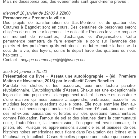
Mais ne désespérez pas, des événements sont quand-même prévus :
Mercredi 16 janvier de 19h00 à 22h00
Permanence « Prenons la ville »
Des projets de transformation du Bas-Montreuil et du quartier des
Coutures à Bagnolet sont en cours. Des centaines de personnes seront
obligées de quitter leur logement. Le collectif « Prenons la ville » propose
un moment de rencontres, d’échanges et d’organisation. Cette
permanence permettra de faire ensemble le point sur l’avancée des
projets et des problèmes qu’ils entraînent ; de lutter contre la hausse du
coût de la vie, des loyers, contre le départ forcé des quartiers où nous
habitons…
Contact :
degage-onamenage@@@riseup.net
Jeudi 24 janvier à 19h30
Présentation du livre « Assata une autobiographie » (éd. Premiers
Matins de Novembre, 2018) par le collectif Cases Rebelles
Par-delà les clichés et les raccourcis, pour une lecture panafro-
révolutionnaire. L’autobiographie d’Assata Shakur est une exceptionnelle
leçon d’histoire populaire et d’engagement radical. L’œuvre est construite
d’une manière qui nous pousse à apprendre, embrasser, accueillir les
multiples leçons et questions qu’elle porte. Elle nous emmène bien au-
delà de la dimension spectaculaire de l’existence d’Assata pour accueillir
des réflexions puissantes et fertiles sur des questions fondamentales
comme l’éducation, l’amour de soi et des sien.nes dans la communauté
noire, l’autodéfense, la transmission, l’engagement révolutionnaire, la
prison, etc. Puisque les appréhensions superficielles et biaisées de ces
histoires noires américaines nous figent dans l’exaltation des icônes et la
fétichisation, le collectif Cases Rebelles propose une lecture qui pousse à