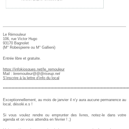
Le Rémouleur
106, rue Victor Hugo
93170 Bagnolet
(M° Robespierre ou M° Gallieni)
Entrée libre et gratuite.
https://infokiosques.net/le_remouleur
Mail :
leremouleur@@@riseup.net
S’inscrire à la lettre d’info du local
***************************************************************************************
Exceptionnellement, au mois de janvier il n’y aura aucune permanence au
local, désolé.e.s !
Si vous voulez rendre ou emprunter des livres, notez-le dans votre
agenda et on vous attendra en février ! ;)