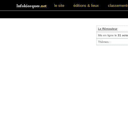
le site
éditions & lieux
classement
Le Rémouleur
Mis en ligne le
31 oct
Thèmes :