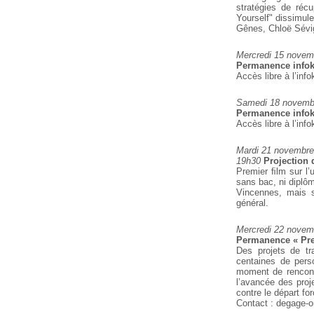
stratégies de récu
Yourself" dissimul
Gênes, Chloë
Sévig
Mercredi 15 novem
Permanence infok
Accès libre à l’info
Samedi 18 novemb
Permanence infok
Accès libre à l’info
Mardi 21 novembre
19h30
Projection 
Premier ﬁlm sur l’
sans bac, ni diplô
Vincennes, mais
s
général.
Mercredi 22 novem
Permanence « Pren
Des projets de tr
centaines de pers
moment de rencontr
l’avancée des
proje
contre le départ fo
Contact : degage