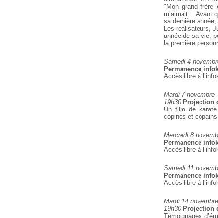
"Mon grand frère e
m’aimait… Avant q
sa dernière année, 
Les réalisateurs, Ju
année de sa
vie, p
la première personn
Samedi 4 novembre
Permanence infok
Accès libre à l’info
Mardi 7 novembre
19h30
Projection 
Un film de karaté
copines et copains.
Mercredi 8 novemb
Permanence infok
Accès libre à l’info
Samedi 11 novembr
Permanence infok
Accès libre à l’info
Mardi 14 novembre
19h30
Projection 
Témoignages d’émeu