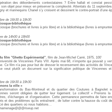
pération
des débordements contestataires ? Entre hallali et constat pessi
e son objet pour mieux en préserver la
complexité. Attentats du 11 septembr
ny et mannequins Chanel s’y croisent et dessinent le
contre-portrait d’une é
bre de 16h30 à 19h30
iosque-bibliothèque
kiosque (brochures et livres à prix libre) et à la
bibliothèque (livres à emprunter
re de 14h00 à 18h00
iosque-bibliothèque
kiosque (brochures et livres à prix libre) et à la
bibliothèque (livres à emprunter
du film "Ghetto Expérimental"
, film de Jean-Michel Carré, 1975, 100’
université de Vincennes Paris VIII. Après mai 68,
n’importe qui pouvait y ven
me. Ce ﬁlm n’a pas pour but de dresser le
recensement des activités de Vincen
e veut plutôt un document sur la signiﬁcation politique de Vincennes et 
bre de 16h30 à 19h30
ons la ville »
ansformation du Bas-Montreuil et du quartier des
Coutures à Bagnolet s
onnes seront
obligées de quitter leur logement. Le collectif « Prenons la 
es, d’échanges et d’organisation. Cette
permanence permettra de faire ens
ts et des problèmes qu’ils entraînent ; de lutter contre la hausse
du coût de 
rcé des quartiers où
nous habitons…
-onamenage@@@riseup.net