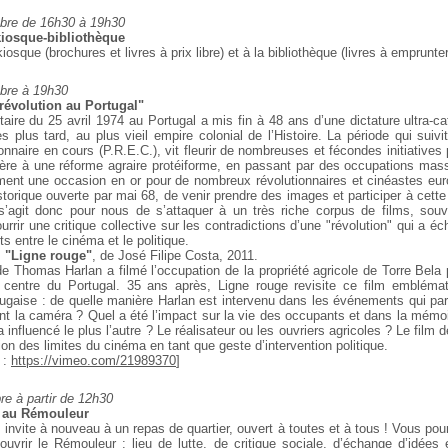
bre de 16h30 à 19h30
iosque-bibliothèque
kiosque (brochures et livres à prix libre) et à la
bibliothèque (livres à emprunter
bre à 19h30
révolution au Portugal"
taire du 25 avril 1974 au Portugal a mis fin à 48 ans
d’une dictature ultra-ca
es plus
tard, au plus vieil empire colonial de l’Histoire. La période qui
suivit
onnaire en cours
(P.R.E.C.), vit fleurir de nombreuses et fécondes initiatives
p
ière à une réforme agraire
protéiforme, en passant par des occupations mas
ment une occasion en or pour de nombreux révolutionnaires et cinéastes eu
torique ouverte par mai 68, de venir prendre des images et participer à cette
l s’agit donc pour nous de s’attaquer à un très riche corpus de films, so
ourrir une critique collective sur les contradictions d’une "révolution" qui a 
ts entre le cinéma et le politique.
m "Ligne rouge"
, de José Filipe Costa, 2011.
de Thomas Harlan a filmé l’occupation de la propriété agricole de Torre Bela 
centre du Portugal. 35 ans après, Ligne rouge revisite ce film emblémat
rtugaise : de quelle manière Harlan est intervenu dans les événements qui par
nt la caméra ? Quel a été l’impact sur la vie des occupants et dans la mémoi
a influencé le plus l’autre ? Le réalisateur ou les ouvriers agricoles ? Le film
ion des limites du cinéma en tant que geste d’intervention politique.
 :
https://vimeo.com/21989370
]
e à partir de 12h30
r au Rémouleur
invite à nouveau à un repas de quartier, ouvert à
toutes et à tous ! Vous pour
uvrir le Rémouleur : lieu de lutte, de critique sociale, d’échange
d’idées e