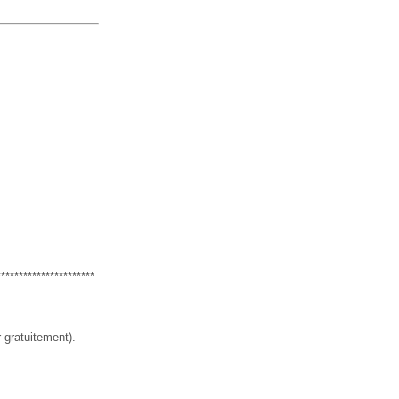
**********************
 gratuitement).