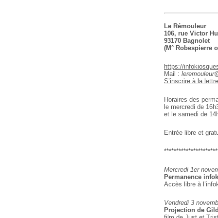
Le Rémouleur
106, rue Victor H
93170 Bagnolet
(M° Robespierre o
https://infokiosque
Mail :
leremouleur
S’inscrire à la lettr
Horaires des perman
le mercredi de 16h
et le samedi de 14
Entrée libre et gratu
**********************
Mercredi 1er nove
Permanence infok
Accès libre à l’info
Vendredi 3 novemb
Projection de Gil
film de Just et Tris