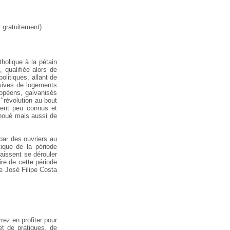
 gratuitement).
tholique à la pétain
, qualifiée alors de
olitiques, allant de
sives de logements
ropéens, galvanisés
 "révolution au bout
uvent peu connus et
échoué mais aussi de
par des ouvriers au
ique de la période
aissent se dérouler
re de cette période
 de José Filipe Costa
rez en profiter pour
t de pratiques, de