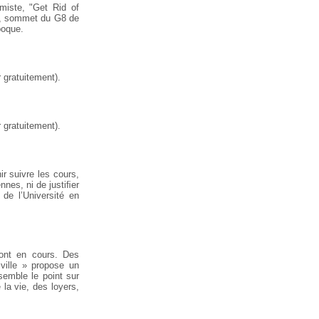
miste,
"Get Rid of
e, sommet du G8 de
poque.
 gratuitement).
 gratuitement).
ir suivre
les cours,
nes, ni de justiﬁer
de l’Université en
ont en cours. Des
ville »
propose un
emble le point sur
la vie, des loyers,