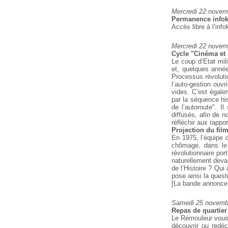
Mercredi 22 novem
Permanence infok
Accès libre à l’info
Mercredi 22 novem
Cycle "Cinéma et 
Le coup d’Etat mili
et, quelques anné
Processus révoluti
l’auto-gestion ouvr
vides. C’est égale
par la séquence his
de l’autoroute". I
diffusés, afin de n
réfléchir aux rappor
Projection du fil
En 1975, l’équipe 
chômage, dans le 
révolutionnaire po
naturellement deva
de l’Histoire ? Qui 
pose ainsi la quest
[La bande annonce
Samedi 25 novembr
Repas de quartie
Le Rémouleur vous 
découvrir ou
redéco