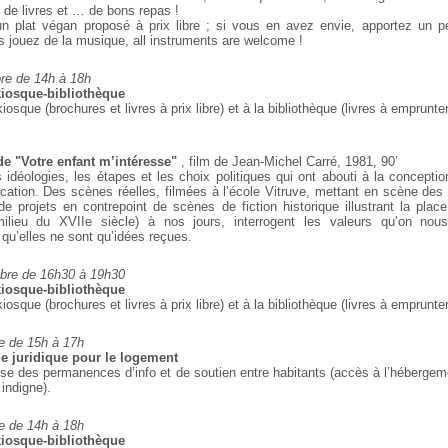
t de livres et … de bons
repas !
n plat végan proposé à prix libre ; si vous en avez
envie, apportez un pe
s jouez de
la musique, all instruments are welcome !
e de 14h à 18h
iosque-bibliothèque
kiosque (brochures et livres à prix libre) et à la
bibliothèque (livres à emprunter
de "Votre enfant m’intéresse"
, film de Jean-Michel Carré, 1981, 90’
 idéologies, les étapes et les choix politiques qui
ont abouti à la conceptio
cation.
Des scènes réelles, filmées à l’école Vitruve, mettant en scène des
 de projets en contrepoint de
scènes de fiction historique illustrant la place
milieu du XVIIe siècle) à nos jours, interrogent les
valeurs qu’on nou
 qu’elles ne sont qu’idées reçues.
bre de 16h30 à 19h30
iosque-bibliothèque
kiosque (brochures et livres à prix libre) et à la
bibliothèque (livres à emprunter
 de 15h à 17h
e juridique pour le logement
ose des permanences d’info et de soutien entre habitants (accès à l’hébergem
 indigne).
 de 14h à 18h
iosque-bibliothèque