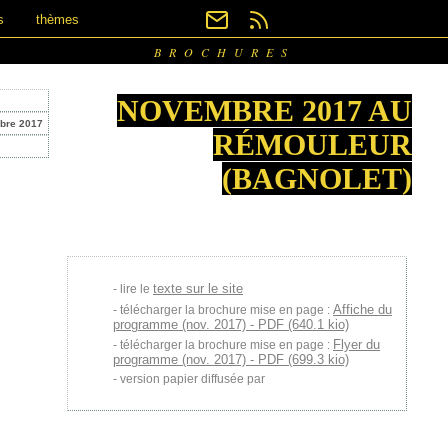
s
thèmes
BROCHURES
NOVEMBRE 2017 AU
obre 2017
RÉMOULEUR
(BAGNOLET)
texte sur le site
lire le
Affiche du
télécharger la brochure mise en page :
programme (nov. 2017) - PDF (640.1 kio)
Flyer du
télécharger la brochure mise en page :
programme (nov. 2017) - PDF (699.3 kio)
version papier diffusée par