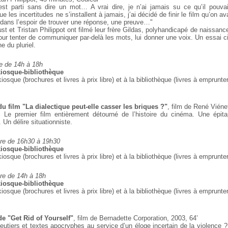
st parti sans dire un mot… A vrai dire, je n’ai
jamais su ce qu’il pouvait 
ue les
incertitudes ne s’installent à jamais, j’ai décidé de finir le film
qu’on av
dans l’espoir de trouver
une réponse, une preuve…"
st et Tristan Philippot ont filmé leur frère
Gildas, polyhandicapé de naissance,
our tenter de communiquer par-delà les mots, lui donner une voix.
Un essai c
e du pluriel.
 de 14h à 18h
iosque-bibliothèque
kiosque (brochures et livres à prix libre) et à la
bibliothèque (livres à emprunter
du film "La dialectique peut-elle casser les briques ?"
, film de René Viéne
. Le premier film entièrement détourné de l’histoire du cinéma. Une épit
 Un délire
situationniste.
re de 16h30 à 19h30
iosque-bibliothèque
kiosque (brochures et livres à prix libre) et à la
bibliothèque (livres à emprunter
e de 14h à 18h
iosque-bibliothèque
kiosque (brochures et livres à prix libre) et à la
bibliothèque (livres à emprunter
de "Get Rid of Yourself"
,
film de Bernadette Corporation, 2003, 64’
tiers et textes apocryphes au service d’un éloge
incertain de la violence 