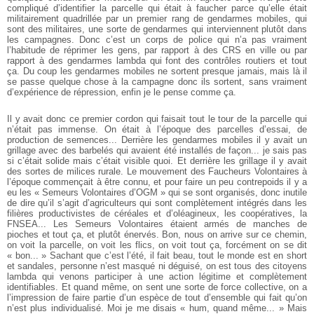
compliqué d’identifier la parcelle qui était à faucher parce qu’elle était
militairement quadrillée par un premier rang de gendarmes mobiles, qui
sont des militaires, une sorte de gendarmes qui interviennent plutôt dans
les campagnes. Donc c’est un corps de police qui n’a pas vraiment
l’habitude de réprimer les gens, par rapport à des CRS en ville ou par
rapport à des gendarmes lambda qui font des contrôles routiers et tout
ça. Du coup les gendarmes mobiles ne sortent presque jamais, mais là il
se passe quelque chose à la campagne donc ils sortent, sans vraiment
d’expérience de répression, enfin je le pense comme ça.
Il y avait donc ce premier cordon qui faisait tout le tour de la parcelle qui
n’était pas immense. On était à l’époque des parcelles d’essai, de
production de semences... Derrière les gendarmes mobiles il y avait un
grillage avec des barbelés qui avaient été installés de façon... je sais pas
si c’était solide mais c’était visible quoi. Et derrière les grillage il y avait
des sortes de milices rurale. Le mouvement des Faucheurs Volontaires à
l’époque commençait à être connu, et pour faire un peu contrepoids il y a
eu les « Semeurs Volontaires d’OGM » qui se sont organisés, donc inutile
de dire qu’il s’agit d’agriculteurs qui sont complètement intégrés dans les
filières productivistes de céréales et d’oléagineux, les coopératives, la
FNSEA... Les Semeurs Volontaires étaient armés de manches de
pioches et tout ça, et plutôt énervés. Bon, nous on arrive sur ce chemin,
on voit la parcelle, on voit les flics, on voit tout ça, forcément on se dit
« bon... » Sachant que c’est l’été, il fait beau, tout le monde est en short
et sandales, personne n’est masqué ni déguisé, on est tous des citoyens
lambda qui venons participer à une action légitime et complètement
identifiables. Et quand même, on sent une sorte de force collective, on a
l’impression de faire partie d’un espèce de tout d’ensemble qui fait qu’on
n’est plus individualisé. Moi je me disais « hum, quand même... » Mais