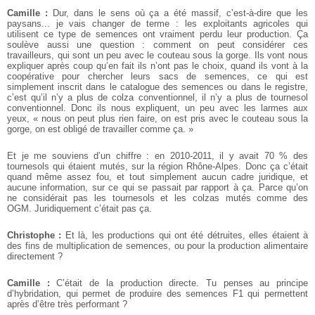
Camille :
Dur, dans le sens où ça a été massif, c’est-à-dire que les
paysans... je vais changer de terme : les exploitants agricoles qui
utilisent ce type de semences ont vraiment perdu leur production. Ça
soulève aussi une question : comment on peut considérer ces
travailleurs, qui sont un peu avec le couteau sous la gorge. Ils vont nous
expliquer après coup qu’en fait ils n’ont pas le choix, quand ils vont à la
coopérative pour chercher leurs sacs de semences, ce qui est
simplement inscrit dans le catalogue des semences ou dans le registre,
c’est qu’il n’y a plus de colza conventionnel, il n’y a plus de tournesol
conventionnel. Donc ils nous expliquent, un peu avec les larmes aux
yeux, « nous on peut plus rien faire, on est pris avec le couteau sous la
gorge, on est obligé de travailler comme ça. »
Et je me souviens d’un chiffre : en 2010-2011, il y avait 70 % des
tournesols qui étaient mutés, sur la région Rhône-Alpes. Donc ça c’était
quand même assez fou, et tout simplement aucun cadre juridique, et
aucune information, sur ce qui se passait par rapport à ça. Parce qu’on
ne considérait pas les tournesols et les colzas mutés comme des
OGM. Juridiquement c’était pas ça.
Christophe :
Et là, les productions qui ont été détruites, elles étaient à
des fins de multiplication de semences, ou pour la production alimentaire
directement ?
Camille :
C’était de la production directe. Tu penses au principe
d’hybridation, qui permet de produire des semences F1 qui permettent
après d’être très performant ?