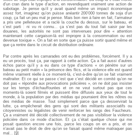
d’un cran dans le type d’action, en revendiquant vraiment une action de
sabotage. Je pense qu’il y avait quand même un impact économique
assez fort, imaginez qu’on puisse anéantir 200’000 tonnes de soja d’un
coup, ça fait un peu mal je pense. Mais bon rien à faire en fait, l’armateur
a pris une pelleteuse et a raclé la couche du dessus, sur le bateau, et
c’est parti : ni vu ni connu... ça s’est pas du tout fait saisir par les
douanes, les autorités ne sont pas intervenues pour dire « attention
maintenant cette cargaison-là est impropre à la consommation ou est
devenue toxique ». On a fait en sorte que ça puisse sortir quand même et
que ça rentre dans le circuit de distribution ordinaire.
Par contre après les camarades ont eu des problèmes, forcément. Il y a
eu un procès, tout ça, par rapport à cette action. Ça a fait aussi d’autres
échos parce qu’il y a eu dans ce type d’actions « on pénètre sur un
bateau au petit matin » la présence des flics, et la violence elle est quand
même vraiment réelle à ce moment-là, c’est-à-dire qu’on se fait vraiment
maltraiter. Et ce qui se passe c’est que c’est décidé en comité qu’on ne
doit pas « répondre aux provocations policières », on ne doit pas insister
sur les temps d’échauffourées et on ne veut surtout pas que ces
moments-là soient filmés et puissent être diffusés aux yeux de tout le
monde, à la population par des médias qui pourraient être les nôtres ou
des médias de masse. Tout simplement parce que ça desservirait la
lutte, ça empêcherait des gens qui sont des militants associatifs ou
citoyennistes ou légalistes de venir renforcer les rangs des Faucheurs.
Ça a vraiment été décidé collectivement de ne pas visibiliser la violence
policière dans ce mode d’action. Et ça c’était quelque chose qui me
posait question encore une fois, parce les coups on en a pris, et on
n’avait pas le droit de dire qu’on se faisait quand même matraquer pas
mal...
[
9
]