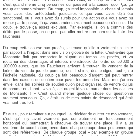
c’est quand même cinq personnes qui passent à la caisse, quoi. Ça, ça
me questionne vraiment. Du coup, ça rend impossible la chose si jamais
vous avez des antécédents judiciaires et que vous avez déjà été
sanctionné, ou si vous avez du sursis pour une action que vous avez pu
mener par le passé, là ça vous amènera vraiment beaucoup d’ennuis. Du
coup, je trouve ça assez excluant. Par exemple, si on a commis des
délits pas le passé, on ne peut pas aller mettre son nom sur la liste des
faucheurs.
Du coup cette course aux procès, je trouve qu’elle a vraiment sa limite
par rapport à l’impact dans une vision globale de la lutte. C’est-à-dire que
Monsanto finit par remporter la plupart du temps les procès, et va
réclamer des dommages et intérêts monstrueux de l’ordre de 50’000 à
100’000 euros, que les Faucheurs arrivent à trouver. Ils vendent de la
bière, du vin, du jus de pomme, des T-shirts, des badges, tout ça à
l’échelle nationale, du coup ça fait beaucoup d’argent qui peut rentrer
dans les caisses de soutien pour payer les amendes. Mais moi j’ai pas
envie, dans les soirées de soutien qu’on peut organiser, de vendre du jus
de pomme en disant : « voilà, cet argent-là va retourner dans les caisses
de Monsanto ! » C’est quand même quelque chose qui questionne
vraiment beaucoup. Ça, c’était un de mes points de désaccord qui était
vraiment très fort.
Et aussi, pour terminer sur pourquoi j’ai décider de quitter ce mouvement,
c’est qu’il n’y avait vraiment pas complètement un fonctionnement
horizontal qui permettrait à chacun·e de trouver une place. Il y a un
système de coordination, avec dans chaque groupe deux personnes qui
sont des référent·e·s. De chaque groupe local – par exemple un groupe