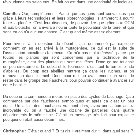
révolutionnaires selon eux. En fait on est dans une continuité de logiques.
Camille :
Oui, complètement. Parce que ces gens sont convaincus que
grâce à leurs technologies et leurs biotechnologies ils arriveront à nourrir
toute la planète. C’est leur discours, de pouvoir dire que grâce aux OGM
et aux biotechs, on arrivera à nourrir toute la population de la terre, et que
sans ça on n’a aucune chance. C’est quand même assez aberrant.
Pour revenir à la question de départ... J’ai commencé par expliquer
comment on en est arrivé à la mutagénèse, ce qui est la suite de
l’association apiculteurs-faucheurs. Ça m’a pas mal intéressé, parce que
toutes les plantes qui sont concernées par la technique de la
mutagénèse, c’est des plantes qui sont mellifères. Donc ça me touchait
un peu directement. Le colza et le tournesol, c’est tout le temps blindé
d’abeilles. Du coup nos abeilles rentrent ça dans les ruches, et on
retrouve ça dans le miel. Donc pour moi ça avait encore un sens de
rester dans le groupe des Faucheurs pour pouvoir continuer à avancer sur
cette bataille.
Du coup on a commencé à mettre en place des cycles de fauchage. Ça a
commencé par des fauchages symboliques et après ça c’est un peu
durci. On a fait des fauchages vraiment durs, avec une action assez
incroyable où on a fauché une dizaine de parcelles dans quatre
départements le même soir. C’était un message très fort pour expliciter
pourquoi on était aussi déterminés.
Christophe :
C’était quand ? Et tu dis « vraiment dur », dans quel sens ?