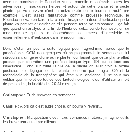
avec un atomiseur de Roundup sur la parcelle et anéantir toutes les
adventices (« mauvaises herbes ») autour de cette plante et la seule
plante qui va survivre c’est le colza muté ou le tournesol muté par
exemple. C’est assez fantastique comme prouesse technique, le
Roundup ne va rien faire à la plante. Imaginez la dose d’herbicide que la
plante va pomper et garder en elle pendant toute sa croissance... ça fait
que quand on analyse à la fin de l’huile de colza ou de tournesol, on se
rend compte qu’il y a énormément de traces d’insecticide et
essentiellement d’herbicide dans le produit final.
Donc c’était un peu la suite logique pour l’agrochimie, parce que le
procédé des OGM transgéniques où on programmait la semence en lui
introduisant un gène d’une autre plante, qui faisait que cette plante allait
produire par elle-même une protéine toxique type DDT ou en tous cas
insecticide. Donc sur toute la vie de la plante on allait voir la toxine
pesticide se dégager de la plante, comme par magie. C’était la
technologie de la transgénèse qui était plus ancienne. Il ne faut pas
oublier que l’intérêt de toutes ces biotechnologies, c’est d’utiliser à mort
de pesticides, la finalité des OGM c’est ça.
Christophe :
Et de breveter les semences...
Camille :
Alors ça c’est autre chose, on pourra y revenir...
Christophe :
Ma question c’est : ces semences mutées, j’imagine qu’ils
les brevettent aussi par ailleurs.