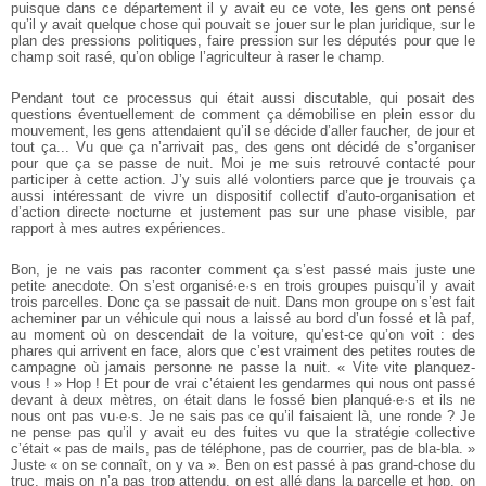
puisque dans ce département il y avait eu ce vote, les gens ont pensé
qu’il y avait quelque chose qui pouvait se jouer sur le plan juridique, sur le
plan des pressions politiques, faire pression sur les députés pour que le
champ soit rasé, qu’on oblige l’agriculteur à raser le champ.
Pendant tout ce processus qui était aussi discutable, qui posait des
questions éventuellement de comment ça démobilise en plein essor du
mouvement, les gens attendaient qu’il se décide d’aller faucher, de jour et
tout ça... Vu que ça n’arrivait pas, des gens ont décidé de s’organiser
pour que ça se passe de nuit. Moi je me suis retrouvé contacté pour
participer à cette action. J’y suis allé volontiers parce que je trouvais ça
aussi intéressant de vivre un dispositif collectif d’auto-organisation et
d’action directe nocturne et justement pas sur une phase visible, par
rapport à mes autres expériences.
Bon, je ne vais pas raconter comment ça s’est passé mais juste une
petite anecdote. On s’est organisé·e·s en trois groupes puisqu’il y avait
trois parcelles. Donc ça se passait de nuit. Dans mon groupe on s’est fait
acheminer par un véhicule qui nous a laissé au bord d’un fossé et là paf,
au moment où on descendait de la voiture, qu’est-ce qu’on voit : des
phares qui arrivent en face, alors que c’est vraiment des petites routes de
campagne où jamais personne ne passe la nuit. « Vite vite planquez-
vous ! » Hop ! Et pour de vrai c’étaient les gendarmes qui nous ont passé
devant à deux mètres, on était dans le fossé bien planqué·e·s et ils ne
nous ont pas vu·e·s. Je ne sais pas ce qu’il faisaient là, une ronde ? Je
ne pense pas qu’il y avait eu des fuites vu que la stratégie collective
c’était « pas de mails, pas de téléphone, pas de courrier, pas de bla-bla. »
Juste « on se connaît, on y va ». Ben on est passé à pas grand-chose du
truc, mais on n’a pas trop attendu, on est allé dans la parcelle et hop, on