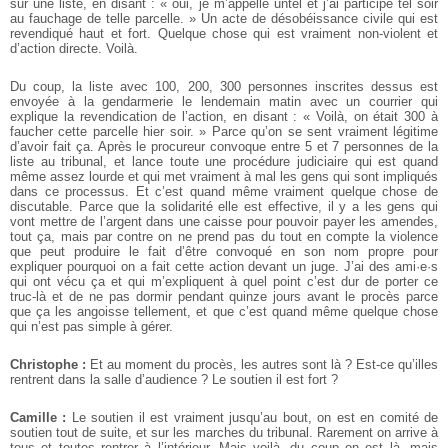
sur une liste, en disant : « oui, je m’appelle untel et j’ai participé tel soir
au fauchage de telle parcelle. » Un acte de désobéissance civile qui est
revendiqué haut et fort. Quelque chose qui est vraiment non-violent et
d’action directe. Voilà.
Du coup, la liste avec 100, 200, 300 personnes inscrites dessus est
envoyée à la gendarmerie le lendemain matin avec un courrier qui
explique la revendication de l’action, en disant : « Voilà, on était 300 à
faucher cette parcelle hier soir. » Parce qu’on se sent vraiment légitime
d’avoir fait ça. Après le procureur convoque entre 5 et 7 personnes de la
liste au tribunal, et lance toute une procédure judiciaire qui est quand
même assez lourde et qui met vraiment à mal les gens qui sont impliqués
dans ce processus. Et c’est quand même vraiment quelque chose de
discutable. Parce que la solidarité elle est effective, il y a les gens qui
vont mettre de l’argent dans une caisse pour pouvoir payer les amendes,
tout ça, mais par contre on ne prend pas du tout en compte la violence
que peut produire le fait d’être convoqué en son nom propre pour
expliquer pourquoi on a fait cette action devant un juge. J’ai des ami·e·s
qui ont vécu ça et qui m’expliquent à quel point c’est dur de porter ce
truc-là et de ne pas dormir pendant quinze jours avant le procès parce
que ça les angoisse tellement, et que c’est quand même quelque chose
qui n’est pas simple à gérer.
Christophe :
Et au moment du procès, les autres sont là ? Est-ce qu’illes
rentrent dans la salle d’audience ? Le soutien il est fort ?
Camille :
Le soutien il est vraiment jusqu’au bout, on est en comité de
soutien tout de suite, et sur les marches du tribunal. Rarement on arrive à
tous et toutes rentrer à l’intérieur. Mais voilà, du coup on est là, mais