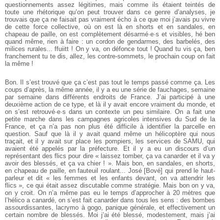
questionnements assez légitimes, mais comme ils étaient teintés de
toute une rhétorique qu’on peut trouver dans ce genre d’analyses, je
trouvais que ça ne faisait pas vraiment écho à ce que moi j’avais pu vivre
de cette force collective, où on est là en shorts et en sandales, en
chapeau de paille, on est complètement désarmé·e·s et visibles, hé ben
quand même, rien à faire : un cordon de gendarmes, des barbelés, des
milices rurales... ffuiitt ! On y va, on défonce tout ! Quand tu vis ça, ben
franchement tu te dis, allez, les contre-sommets, le prochain coup on fait
la même !
Bon. Il s’est trouvé que ça c’est pas tout le temps passé comme ça. Les
coups d’après, la même année, il y a eu une série de fauchages, semaine
par semaine dans différents endroits de France. J’ai participé à une
deuxième action de ce type, et là il y avait encore vraiment du monde, et
on s’est retrouvé·e·s dans un contexte un peu similaire. On a fait une
petite marche dans les campagnes agricoles intensives du Sud de la
France, et ça n’a pas non plus été difficile à identifier la parcelle en
question. Sauf que là il y avait quand même un hélicoptère qui nous
traçait, et il y avait sur place les pompiers, les services de SAMU, qui
avaient été appelés par la préfecture. Et il y a eu un discours d’un
représentant des flics pour dire « laissez tomber, ça va canarder et il va y
avoir des blessés, et ça va chier ! ». Mais bon, en sandales, en shorts,
en chapeau de paille, en fauteuil roulant... José [Bové] qui prend le haut-
parleur et dit « les femmes et les enfants devant, on va attendrir les
flics », ce qui était assez discutable comme stratégie. Mais bon on y va,
on y croit. On n’a même pas eu le temps d’approcher à 20 mètres que
l’hélico a canardé, on s’est fait canarder dans tous les sens : des bombes
assourdissantes, lacrymo à gogo, panique générale, et effectivement un
certain nombre de blessés. Moi j’ai été blessé, modestement, mais j’ai