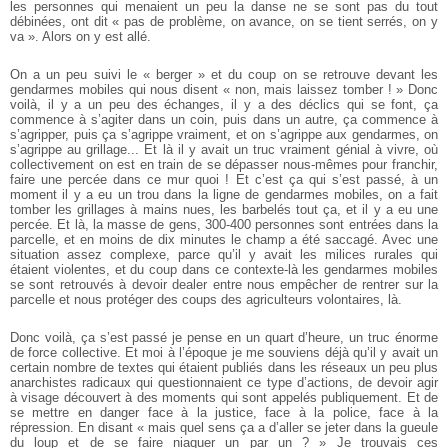
les personnes qui menaient un peu la danse ne se sont pas du tout
débinées, ont dit « pas de problème, on avance, on se tient serrés, on y
va ». Alors on y est allé.
On a un peu suivi le « berger » et du coup on se retrouve devant les
gendarmes mobiles qui nous disent « non, mais laissez tomber ! » Donc
voilà, il y a un peu des échanges, il y a des déclics qui se font, ça
commence à s’agiter dans un coin, puis dans un autre, ça commence à
s’agripper, puis ça s’agrippe vraiment, et on s’agrippe aux gendarmes, on
s’agrippe au grillage... Et là il y avait un truc vraiment génial à vivre, où
collectivement on est en train de se dépasser nous-mêmes pour franchir,
faire une percée dans ce mur quoi ! Et c’est ça qui s’est passé, à un
moment il y a eu un trou dans la ligne de gendarmes mobiles, on a fait
tomber les grillages à mains nues, les barbelés tout ça, et il y a eu une
percée. Et là, la masse de gens, 300-400 personnes sont entrées dans la
parcelle, et en moins de dix minutes le champ a été saccagé. Avec une
situation assez complexe, parce qu’il y avait les milices rurales qui
étaient violentes, et du coup dans ce contexte-là les gendarmes mobiles
se sont retrouvés à devoir dealer entre nous empêcher de rentrer sur la
parcelle et nous protéger des coups des agriculteurs volontaires, là.
Donc voilà, ça s’est passé je pense en un quart d’heure, un truc énorme
de force collective. Et moi à l’époque je me souviens déjà qu’il y avait un
certain nombre de textes qui étaient publiés dans les réseaux un peu plus
anarchistes radicaux qui questionnaient ce type d’actions, de devoir agir
à visage découvert à des moments qui sont appelés publiquement. Et de
se mettre en danger face à la justice, face à la police, face à la
répression. En disant « mais quel sens ça a d’aller se jeter dans la gueule
du loup et de se faire niaquer un par un ? » Je trouvais ces