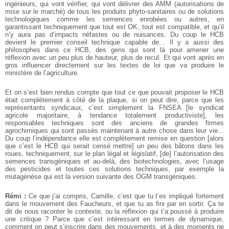
ingénieurs, qui vont vérifier, qui vont délivrer des AMM (autorisations de
mise sur le marché) de tous les produits phyto-sanitaires ou de solutions
technologiques comme les semences enrobées ou autres, en
garantissant techniquement que tout est OK, tout est compatible, et qu’il
n’y aura pas d’impacts néfastes ou de nuisances. Du coup le HCB
devient le premier conseil technique capable de... Il y a aussi des
philosophes dans ce HCB, des gens qui sont là pour amener une
réflexion avec un peu plus de hauteur, plus de recul. Et qui vont après en
gros influencer directement sur les textes de loi que va produire le
ministère de l’agriculture.
Et on s’est bien rendus compte que tout ce que pouvait proposer le HCB
était complètement à côté de la plaque, si on peut dire, parce que les
représentants syndicaux, c’est simplement la FNSEA [le syndicat
agricole majoritaire, à tendance totalement productiviste], les
responsables techniques sont des anciens de grandes firmes
agrochimiques qui sont passés maintenant à autre chose dans leur vie...
Du coup l’indépendance elle est complètement remise en question [alors
que c’est le HCB qui serait censé mettre] un peu des bâtons dans les
roues, techniquement, sur le plan légal et législatif, [de] l’autorisation des
semences transgéniques et au-delà, des biotechnologies, avec l’usage
des pesticides et toutes ces solutions techniques, par exemple la
mutagénèse qui est la version suivante des OGM transgéniques.
Rémi :
Ce que j’ai compris, Camille, c’est que tu t’es impliqué fortement
dans le mouvement des Faucheurs, et que tu as fini par en sortir. Ça te
dit de nous raconter le contexte, ou la réflexion qui t’a poussé à produire
une critique ? Parce que c’est intéressant en termes de dynamique,
comment on peut s’inscrire dans des mouvements, et à des moments ne