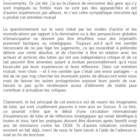
mouvements. Or cet été, j’ai eu la chance de rencontrer des gens qui s’y
sont impliqués ou frottés mais ne sont pas des apparatchiks et ont
d’autres expériences par ailleurs, et c’est cette sympathique rencontre qui
a produit cet entretien mutuel.
Le questionnement sur le sens induit par les modes d’action et les
revendications par rapport à la domination ou à des perspectives globales
d’émancipation ne doivent pas être étouffées sous des impératifs
purement tactiques ou stratégiques. Toujours est-il qu’il me semble
nécessaire de ne pas figer les jugements, ce qui reviendrait à prétendre
détenir une vérité absolue, et de chercher à être en relation avec les
acteurs et actrices des luttes qui ont une indépendance critique et de ce
fait peuvent être amenées autant à évoluer personnellement qu’à nous
bousculer par leurs expériences et leurs réflexions.
Dans cet entretien
mutuel, mon choix – et il me semble que c’était une envie partagée – a
été de ne pas trop chercher les éventuels points de désaccord entre nous
mais de laisser les autres protagonistes exposer leurs points de vue,
faisant le pari qu’ils révéleraient assez d’éléments de réalité pour
contribuer à actualiser les critiques.
Clairement, le but principal de cet exercice est de nourrir les imaginaires
de lutte, qui sont cruellement pauvres à mon avis en Suisse. À ce titre,
ce pourrait n’être que le début d’une circulation internationale
d’expériences de lutte et de réflexions stratégiques qui serait bénéfique à
toutes et tous, tant les pratiques doivent être diverses après bientôt vingt
ans de résistance contre les OGM. Si d’autres initiatives similaires
existent en fait déjà, merci de nous le faire savoir à l’aide de l’adresse e-
mail en fin de brochure.