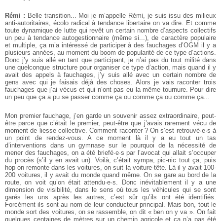
Rémi :
Belle transition... Moi je m’appelle Rémi, je suis issu des milieux
anti-autoritaires, écolo radical à tendance libertaire on va dire. Et comme
toute dynamique de lutte qui revêt un certain nombre d’aspects collectifs
un peu à tendance autogestionnaire (même si...), de caractère populaire
et multiple, ça m’a intéressé de participer à des fauchages d’OGM il y a
plusieurs années, au moment du boom de popularité de ce type d’actions.
Donc j’y suis allé en tant que participant, je n’ai pas du tout milité dans
une quelconque structure pour organiser ce type d’action, mais quand il y
avait des appels à fauchages, j’y suis allé avec un certain nombre de
gens avec qui je faisais déjà des choses. Alors je vais raconter trois
fauchages que j’ai vécus et qui n’ont pas eu la même tournure. Pour dire
un peu que ça a pu se passer comme ça ou comme ça ou comme ça...
Mon premier fauchage, j’en garde un souvenir assez extraordinaire, peut-
être parce que c’était le premier, peut-être que j’avais rarement vécu de
moment de liesse collective. Comment raconter ? On s’est retrouvé·e·s à
un point de rendez-vous. A ce moment là il y a eu tout un tas
d’interventions dans un gymnase sur le pourquoi de la nécessité de
mener des fauchages, on a été briefé·e·s par l’avocat qui allait s’occuper
du procès (s’il y en avait un). Voilà, c’était sympa, pic-nic tout ça, puis
hop on remonte dans les voitures, on suit la voiture-tête. Là il y avait 100-
200 voitures, il y avait du monde quand même. On se gare au bord de la
route, on voit qu’on était attendu·e·s. Donc inévitablement il y a une
dimension de visibilité, dans le sens où tous les véhicules qui se sont
garés les uns après les autres, c’est sûr qu’ils ont été identifiés.
Forcément ils sont au nom de leur conducteur principal. Mais bon, tout le
monde sort des voitures, on se rassemble, on dit « ben on y va ». On fait
quelques centaines de mètres sur un chemin agricole et ça n’a pas été