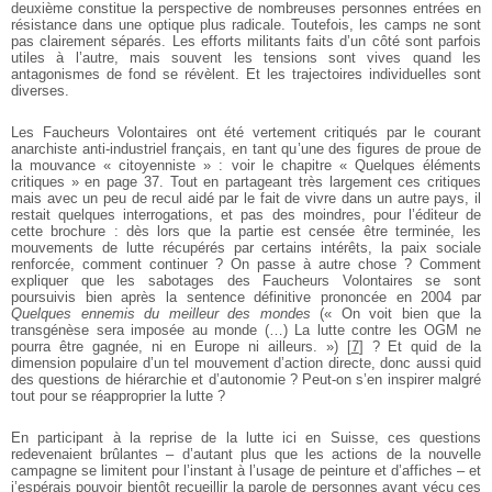
deuxième constitue la perspective de nombreuses personnes entrées en
résistance dans une optique plus radicale. Toutefois, les camps ne sont
pas clairement séparés. Les efforts militants faits d’un côté sont parfois
utiles à l’autre, mais souvent les tensions sont vives quand les
antagonismes de fond se révèlent. Et les trajectoires individuelles sont
diverses.
Les Faucheurs Volontaires ont été vertement critiqués par le courant
anarchiste anti-industriel français, en tant qu’une des figures de proue de
la mouvance « citoyenniste » : voir le chapitre « Quelques éléments
critiques » en page 37. Tout en partageant très largement ces critiques
mais avec un peu de recul aidé par le fait de vivre dans un autre pays, il
restait quelques interrogations, et pas des moindres, pour l’éditeur de
cette brochure : dès lors que la partie est censée être terminée, les
mouvements de lutte récupérés par certains intérêts, la paix sociale
renforcée, comment continuer ? On passe à autre chose ? Comment
expliquer que les sabotages des Faucheurs Volontaires se sont
poursuivis bien après la sentence définitive prononcée en 2004 par
Quelques ennemis du meilleur des mondes
(« On voit bien que la
transgénèse sera imposée au monde (…) La lutte contre les OGM ne
pourra être gagnée, ni en Europe ni ailleurs. »)
[
7
]
? Et quid de la
dimension populaire d’un tel mouvement d’action directe, donc aussi quid
des questions de hiérarchie et d’autonomie ? Peut-on s’en inspirer malgré
tout pour se réapproprier la lutte ?
En participant à la reprise de la lutte ici en Suisse, ces questions
redevenaient brûlantes – d’autant plus que les actions de la nouvelle
campagne se limitent pour l’instant à l’usage de peinture et d’affiches – et
j’espérais pouvoir bientôt recueillir la parole de personnes ayant vécu ces