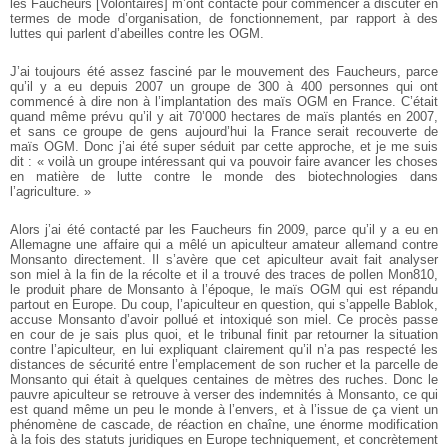
les Faucheurs [Volontaires] m’ont contacté pour commencer à discuter en
termes de mode d’organisation, de fonctionnement, par rapport à des
luttes qui parlent d’abeilles contre les OGM.
J’ai toujours été assez fasciné par le mouvement des Faucheurs, parce
qu’il y a eu depuis 2007 un groupe de 300 à 400 personnes qui ont
commencé à dire non à l’implantation des maïs OGM en France. C’était
quand même prévu qu’il y ait 70’000 hectares de maïs plantés en 2007,
et sans ce groupe de gens aujourd’hui la France serait recouverte de
maïs OGM. Donc j’ai été super séduit par cette approche, et je me suis
dit : « voilà un groupe intéressant qui va pouvoir faire avancer les choses
en matière de lutte contre le monde des biotechnologies dans
l’agriculture. »
Alors j’ai été contacté par les Faucheurs fin 2009, parce qu’il y a eu en
Allemagne une affaire qui a mêlé un apiculteur amateur allemand contre
Monsanto directement. Il s’avère que cet apiculteur avait fait analyser
son miel à la fin de la récolte et il a trouvé des traces de pollen Mon810,
le produit phare de Monsanto à l’époque, le maïs OGM qui est répandu
partout en Europe. Du coup, l’apiculteur en question, qui s’appelle Bablok,
accuse Monsanto d’avoir pollué et intoxiqué son miel. Ce procès passe
en cour de je sais plus quoi, et le tribunal finit par retourner la situation
contre l’apiculteur, en lui expliquant clairement qu’il n’a pas respecté les
distances de sécurité entre l’emplacement de son rucher et la parcelle de
Monsanto qui était à quelques centaines de mètres des ruches. Donc le
pauvre apiculteur se retrouve à verser des indemnités à Monsanto, ce qui
est quand même un peu le monde à l’envers, et à l’issue de ça vient un
phénomène de cascade, de réaction en chaîne, une énorme modification
à la fois des statuts juridiques en Europe techniquement, et concrètement