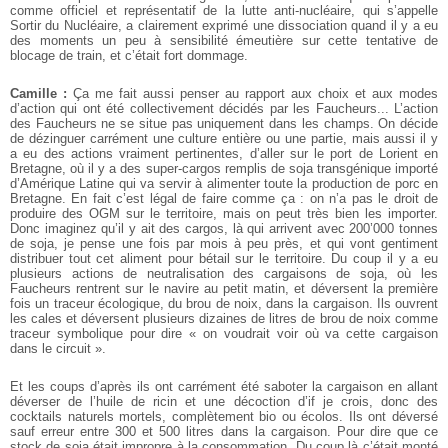
comme officiel et représentatif de la lutte anti-nucléaire, qui s’appelle
Sortir du Nucléaire, a clairement exprimé une dissociation quand il y a eu
des moments un peu à sensibilité émeutière sur cette tentative de
blocage de train, et c’était fort dommage.
Camille :
Ça me fait aussi penser au rapport aux choix et aux modes
d’action qui ont été collectivement décidés par les Faucheurs... L’action
des Faucheurs ne se situe pas uniquement dans les champs. On décide
de dézinguer carrément une culture entière ou une partie, mais aussi il y
a eu des actions vraiment pertinentes, d’aller sur le port de Lorient en
Bretagne, où il y a des super-cargos remplis de soja transgénique importé
d’Amérique Latine qui va servir à alimenter toute la production de porc en
Bretagne. En fait c’est légal de faire comme ça : on n’a pas le droit de
produire des OGM sur le territoire, mais on peut très bien les importer.
Donc imaginez qu’il y ait des cargos, là qui arrivent avec 200’000 tonnes
de soja, je pense une fois par mois à peu près, et qui vont gentiment
distribuer tout cet aliment pour bétail sur le territoire. Du coup il y a eu
plusieurs actions de neutralisation des cargaisons de soja, où les
Faucheurs rentrent sur le navire au petit matin, et déversent la première
fois un traceur écologique, du brou de noix, dans la cargaison. Ils ouvrent
les cales et déversent plusieurs dizaines de litres de brou de noix comme
traceur symbolique pour dire « on voudrait voir où va cette cargaison
dans le circuit ».
Et les coups d’après ils ont carrément été saboter la cargaison en allant
déverser de l’huile de ricin et une décoction d’if je crois, donc des
cocktails naturels mortels, complètement bio ou écolos. Ils ont déversé
sauf erreur entre 300 et 500 litres dans la cargaison. Pour dire que ce
stock de soja était impropre à la consommation. Du coup là c’était monté