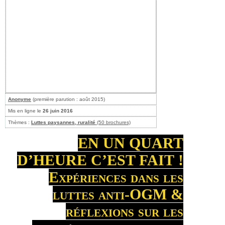
Anonyme
(première parution : août 2015)
Mis en ligne le
26 juin 2016
Thèmes :
Luttes paysannes, ruralité
(50 brochures)
EN UN QUART
D’HEURE C’EST FAIT !
Expériences dans les
luttes anti-OGM &
réflexions sur les