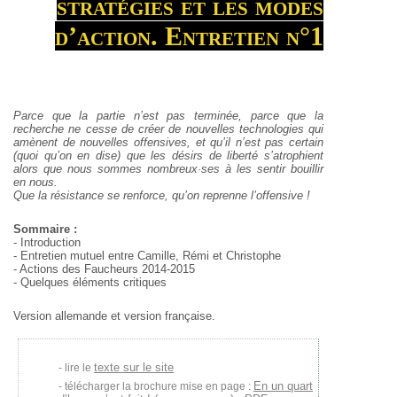
stratégies et les modes
d’action. Entretien n°1
Parce que la partie n’est pas terminée, parce que la
recherche ne cesse de créer de nouvelles technologies qui
amènent de nouvelles offensives, et qu’il n’est pas certain
(quoi qu’on en dise) que les désirs de liberté s’atrophient
alors que nous sommes nombreux·ses à les sentir bouillir
en nous.
Que la résistance se renforce, qu’on reprenne l’offensive !
Sommaire :
- Introduction
- Entretien mutuel entre Camille, Rémi et Christophe
- Actions des Faucheurs 2014-2015
- Quelques éléments critiques
Version allemande et version française.
texte sur le site
lire le
En un quart
télécharger la brochure mise en page :