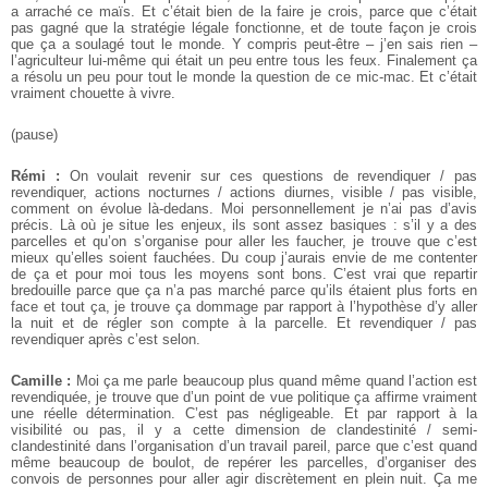
a arraché ce maïs. Et c’était bien de la faire je crois, parce que c’était
pas gagné que la stratégie légale fonctionne, et de toute façon je crois
que ça a soulagé tout le monde. Y compris peut-être – j’en sais rien –
l’agriculteur lui-même qui était un peu entre tous les feux. Finalement ça
a résolu un peu pour tout le monde la question de ce mic-mac. Et c’était
vraiment chouette à vivre.
(pause)
Rémi :
On voulait revenir sur ces questions de revendiquer / pas
revendiquer, actions nocturnes / actions diurnes, visible / pas visible,
comment on évolue là-dedans. Moi personnellement je n’ai pas d’avis
précis. Là où je situe les enjeux, ils sont assez basiques : s’il y a des
parcelles et qu’on s’organise pour aller les faucher, je trouve que c’est
mieux qu’elles soient fauchées. Du coup j’aurais envie de me contenter
de ça et pour moi tous les moyens sont bons. C’est vrai que repartir
bredouille parce que ça n’a pas marché parce qu’ils étaient plus forts en
face et tout ça, je trouve ça dommage par rapport à l’hypothèse d’y aller
la nuit et de régler son compte à la parcelle. Et revendiquer / pas
revendiquer après c’est selon.
Camille :
Moi ça me parle beaucoup plus quand même quand l’action est
revendiquée, je trouve que d’un point de vue politique ça affirme vraiment
une réelle détermination. C’est pas négligeable. Et par rapport à la
visibilité ou pas, il y a cette dimension de clandestinité / semi-
clandestinité dans l’organisation d’un travail pareil, parce que c’est quand
même beaucoup de boulot, de repérer les parcelles, d’organiser des
convois de personnes pour aller agir discrètement en plein nuit. Ça me