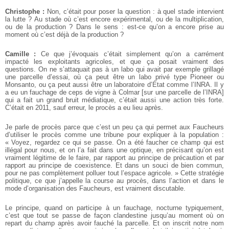
Christophe :
Non, c’était pour poser la question : à quel stade intervient
la lutte ? Au stade où c’est encore expérimental, ou de la multiplication,
ou de la production ? Dans le sens : est-ce qu’on a encore prise au
moment où c’est déjà de la production ?
Camille :
Ce que j’évoquais c’était simplement qu’on a carrément
impacté les exploitants agricoles, et que ça posait vraiment des
questions. On ne s’attaquait pas à un labo qui avait par exemple grillagé
une parcelle d’essai, où ça peut être un labo privé type Pioneer ou
Monsanto, ou ça peut aussi être un laboratoire d’État comme l’INRA. Il y
a eu un fauchage de ceps de vigne à Colmar [sur une parcelle de l’INRA]
qui a fait un grand bruit médiatique, c’était aussi une action très forte.
C’était en 2011, sauf erreur, le procès a eu lieu après.
Je parle de procès parce que c’est un peu ça qui permet aux Faucheurs
d’utiliser le procès comme une tribune pour expliquer à la population :
« Voyez, regardez ce qui se passe. On a été faucher ce champ qui est
illégal pour nous, et on l’a fait dans une optique, en précisant qu’on est
vraiment légitime de le faire, par rapport au principe de précaution et par
rapport au principe de coexistence. Et dans un souci de bien commun,
pour ne pas complètement polluer tout l’espace agricole. » Cette stratégie
politique, ce que j’appelle la course au procès, dans l’action et dans le
mode d’organisation des Faucheurs, est vraiment discutable.
Le principe, quand on participe à un fauchage, nocturne typiquement,
c’est que tout se passe de façon clandestine jusqu’au moment où on
repart du champ après avoir fauché la parcelle. Et on inscrit notre nom