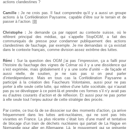
actions clandestines ?
Camille :
Je ne crois pas. Il faut comprendre qu’il y a aussi un groupe
actions à la Confédération Paysanne, capable d’être sur le terrain et de
passer à l’action.
[
8
]
Christophe :
Je demande ça par rapport au contexte suisse, où le
référent principal des médias, qui s’appelle StopOGM, a fait des
communiqués de presse pour condamner publiquement des actions
clandestines de fauchage, par exemple. Je me demandais si ça existait
dans le contexte français, comme division assez extrême des luttes.
Rémi :
Sur la question des OGM j’ai pas l’impression, ça a failli pour
l’histoire du fauchage des vignes de Colmar où il y a une dissidence qui
s’est exprimée, mais globalement il y a une sorte d’unité – de façade et
aussi réelle, de soutien, je ne sais pas si on peut parler
d’interdépendance. Mais en tous cas la Confédération Paysanne a
participé à la création des Faucheurs Volontaires, aussi pour ne pas
porter à elle seule cette lutte, qui relève d’une lutte sociétale, qui n’aurait
pas pu se développer à ce point-là et prendre ces formes s’il n’y avait pas
eu d’autres courants d’action et de réflexion. Et aussi pour ne pas porter
à elle seule tout l’enjeu autour de cette stratégie des procès.
Par contre, ce truc-là de se dissocier sur des moments d’action, ça arrive
fréquemment dans les luttes anti-nucléaires, qui ne sont pas très
vivantes en France. La plus récente c’était lors d’une manif et tentative
de blocage d’un train de déchets nucléaires qui partait de La Hague en
Normandie pour aller en Allemagne. Là, le mouvement qui se présente