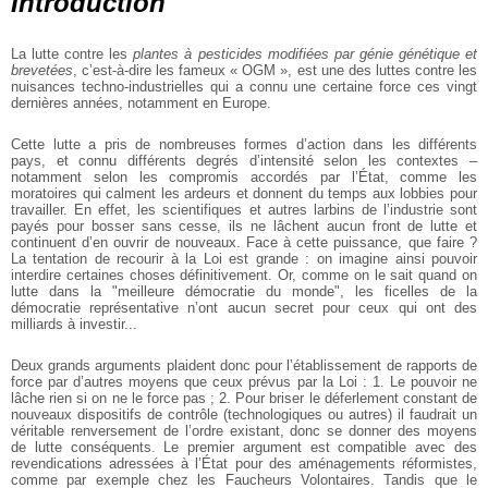
Introduction
La lutte contre les
plantes à pesticides modifiées par génie génétique et
brevetées
, c’est-à-dire les fameux « OGM », est une des luttes contre les
nuisances techno-industrielles qui a connu une certaine force ces vingt
dernières années, notamment en Europe.
Cette lutte a pris de nombreuses formes d’action dans les différents
pays, et connu différents degrés d’intensité selon les contextes –
notamment selon les compromis accordés par l’État, comme les
moratoires qui calment les ardeurs et donnent du temps aux lobbies pour
travailler. En effet, les scientifiques et autres larbins de l’industrie sont
payés pour bosser sans cesse, ils ne lâchent aucun front de lutte et
continuent d’en ouvrir de nouveaux. Face à cette puissance, que faire ?
La tentation de recourir à la Loi est grande : on imagine ainsi pouvoir
interdire certaines choses définitivement. Or, comme on le sait quand on
lutte dans la "meilleure démocratie du monde", les ficelles de la
démocratie représentative n’ont aucun secret pour ceux qui ont des
milliards à investir...
Deux grands arguments plaident donc pour l’établissement de rapports de
force par d’autres moyens que ceux prévus par la Loi : 1. Le pouvoir ne
lâche rien si on ne le force pas ; 2. Pour briser le déferlement constant de
nouveaux dispositifs de contrôle (technologiques ou autres) il faudrait un
véritable renversement de l’ordre existant, donc se donner des moyens
de lutte conséquents. Le premier argument est compatible avec des
revendications adressées à l’État pour des aménagements réformistes,
comme par exemple chez les Faucheurs Volontaires. Tandis que le