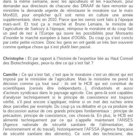
dans la même semaine, avec les apiculteurs et les Faucheurs, pour
demander aux directeurs de chacune des DRAAF de faire remonter au
ministère la demande urgente de réinstaurer le moratoire sur le maïs
Mon810, pour empêcher qu’il soit remis en culture une année
supplémentaire, donc en 2010. Parce que les semis sont faits à l’époque
mars-avril. Et tout ça a marché et Bruno Lemaire, le ministre de
l’agriculture de Sarkozy à l’époque, réimpose le moratoire et du coup fait
un pied de nez à l’Europe qui ouvre les possibilités pour Monsanto
d’inonder le marché européen à base d’OGMs. Du coup ça s’est conclu
par cette petite victoire. Donc les gens en ont gardé un très bon souvenir
comme quelque chose qui s’est plutôt bien passé.
Christophe :
Et par rapport à l’histoire de l’expertise liée au Haut Conseil
des Biotechnologies, peux-tu dire ce qui s’est fait ?
Camille :
Ce qui s’est fait, c’est que le moratoire c’est un décret qui est
imposé par le ministère de l’agriculture. Mais le ministère ne prend la
décision comme ça tout seul : ils ont le HCB qui est constitué de
scientifiques (censés être indépendants...), d’industriels et aussi
d’acteurs syndicaux dans le paysage agricole. Ces gens-là sont capables
d’analyser techniquement si le principe de coexistence est toujours
vérifié, s’il peut encore s’appliquer, même si on met des ruches entre
deux parcelles par exemple. Du coup ça va débattre et ça va produire de
la discussion autour de ces grands principes fondamentaux : principe de
précaution, principe de coexistence, ces choses-là. En plus, le HCB est
alimenté techniquement par ce qui s’appelle maintenant l’ANSES
(Agence nationale de sécurité sanitaire de l’alimentation, de
l’environnement et du travail), historiquement l’AFSSA (Agence française
de sécurité sanitaire des aliments). Ce sont des techniciens, des