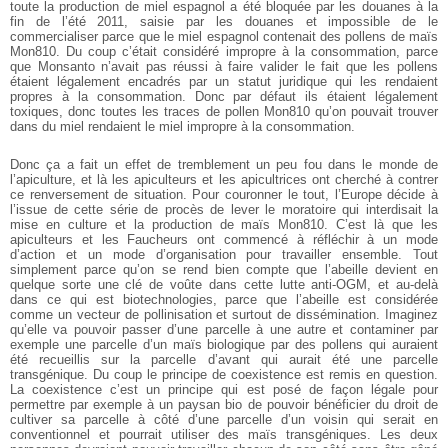
toute la production de miel espagnol a été bloquée par les douanes à la
fin de l’été 2011, saisie par les douanes et impossible de le
commercialiser parce que le miel espagnol contenait des pollens de maïs
Mon810. Du coup c’était considéré impropre à la consommation, parce
que Monsanto n’avait pas réussi à faire valider le fait que les pollens
étaient légalement encadrés par un statut juridique qui les rendaient
propres à la consommation. Donc par défaut ils étaient légalement
toxiques, donc toutes les traces de pollen Mon810 qu’on pouvait trouver
dans du miel rendaient le miel impropre à la consommation.
Donc ça a fait un effet de tremblement un peu fou dans le monde de
l’apiculture, et là les apiculteurs et les apicultrices ont cherché à contrer
ce renversement de situation. Pour couronner le tout, l’Europe décide à
l’issue de cette série de procès de lever le moratoire qui interdisait la
mise en culture et la production de maïs Mon810. C’est là que les
apiculteurs et les Faucheurs ont commencé à réfléchir à un mode
d’action et un mode d’organisation pour travailler ensemble. Tout
simplement parce qu’on se rend bien compte que l’abeille devient en
quelque sorte une clé de voûte dans cette lutte anti-OGM, et au-delà
dans ce qui est biotechnologies, parce que l’abeille est considérée
comme un vecteur de pollinisation et surtout de dissémination. Imaginez
qu’elle va pouvoir passer d’une parcelle à une autre et contaminer par
exemple une parcelle d’un maïs biologique par des pollens qui auraient
été recueillis sur la parcelle d’avant qui aurait été une parcelle
transgénique. Du coup le principe de coexistence est remis en question.
La coexistence c’est un principe qui est posé de façon légale pour
permettre par exemple à un paysan bio de pouvoir bénéficier du droit de
cultiver sa parcelle à côté d’une parcelle d’un voisin qui serait en
conventionnel et pourrait utiliser des maïs transgéniques. Les deux