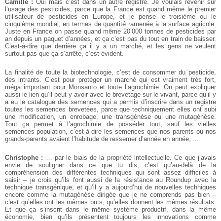
Camille :
Oui mais c’est dans un autre registre. Je voulais revenir sur
l’usage des pesticides, parce que la France est quand même le premier
utilisateur de pesticides en Europe, et je pense le troisième ou le
cinquième mondial, en termes de quantité ramenée à la surface agricole.
Juste en France on passe quand même 20’000 tonnes de pesticides par
an depuis un paquet d’années, et ça c’est pas du tout en train de baisser.
C’est-à-dire que derrière ça il y a un marché, et les gens ne veulent
surtout pas que ça s’arrête, c’est évident.
La finalité de toute la biotechnologie, c’est de consommer du pesticide,
des intrants. C’est pour protéger un marché qui est vraiment très fort,
méga important pour Monsanto et toute l’agrochimie. On peut expliquer
aussi le lien qu’il peut y avoir avec le brevetage sur le vivant, parce qu’il y
a eu le catalogue des semences qui a permis d’inscrire dans un registre
toutes les semences brevetées, parce que techniquement elles ont subi
une modification, un enrobage, une transgénèse ou une mutagénèse.
Tout ça permet à l’agrochimie de posséder tout, sauf les vielles
semences-population, c’est-à-dire les semences que nos parents ou nos
grands-parents avaient l’habitude de ressemer d’année en année, ...
Christophe :
… par le biais de la propriété intellectuelle. Ce que j’avais
envie de souligner dans ce que tu dis, c’est qu’au-delà de la
compréhension des différentes techniques qui sont assez difficiles à
saisir – je crois qu’ils font aussi de la résistance au Roundup avec la
technique transgénique, et qu’il y a aujourd’hui de nouvelles techniques
encore comme la mutagénèse dirigée que je ne comprends pas bien –
c’est qu’elles ont les mêmes buts, qu’elles donnent les mêmes résultats.
Et que ça s’inscrit dans le même système productif, dans la même
économie, bien qu’ils présentent toujours les innovations comme