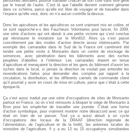
personnes devraient pouvoir travailler chacun de son côté sans être gêné
par le travail de l’autre. C’est là que l’abeille devient vraiment gênante
dans ce schéma, parce qu’elle est libre de voyager et de travailler dans
l’espace qu’elle veut, donc on n’a aucun contrôle là-dessus.
Donc les apiculteurs et les apicultrices se sont vraiment mis en colère, et
se sont rapproché·e·s des Faucheurs Volontaires pour lancer, fin 2009,
une série d’actions qui ont abouti à une petite victoire qui s’est conclue
par réinstaurer le moratoire sur le Mon810. Alors ça s’est passé
concrètement par des modes d’action directe assez intéressants. Par
exemple des camarades dans le Sud de la France ont carrément été
rendre une petite visite à Monsanto dans un centre de stockage de
semences, avec pénétration dans les bâtiments avec des ruches
peuplées d’abeilles à l’intérieur. Les camarades étaient en tenue
d’apiculture et menaçaient la direction et les gens du bâtiment d’ouvrir les
ruches dans le local, si jamais la direction ne voulait pas entendre les
revendications faites pour demander des comptes par rapport à la
circulation, la distribution, et les différents carnets de commande client
qu’il pourrait y avoir en cours de mise en culture, parce que c’était à cette
époque-là.
Ça s’est aussi traduit par une série d’occupations de sites de Monsanto
partout en France, où on s’est retrouvés à bloquer le siège de Monsanto à
Bron pour les empêcher de travailler une journée. C’était une forme
d’action symbolique, pour vraiment montrer notre désaccord avec ce qui
était en train de se passer. Tout ça a aussi abouti à un cycle
d’occupations des locaux de la DRAAF (direction régionale de
l’alimentation, de l’agriculture et de la forêt), les antennes locales du
ministère de l’agriculture. Il y a eu 13 ou 15 occupations simultanées