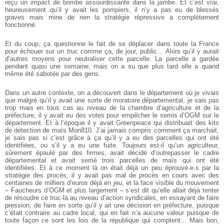
reçu un impact de bombe assourdissante dans la jambe. Et c’est vrai,
heureusement qu’il y avait les pompiers, il n’y a pas eu de blessés
graves mais mine de rien la stratégie répressive a complètement
fonctionné.
Et du coup, ça questionne le fait de se déplacer dans toute la France
pour échouer sur un truc comme ça, de jour, public... Alors qu’il y aurait
d’autres moyens pour neutraliser cette parcelle. La parcelle a gardée
pendant quasi une semaine, mais on a su que plus tard elle a quand
même été sabotée par des gens.
Dans un autre contexte, on a découvert dans le département où je vivais
que malgré qu’il y avait une sorte de moratoire départemental, je sais pas
trop mais en tous cas au niveau de la chambre d’agriculture et de la
préfecture, il y avait eu des votes pour empêcher le semis d’OGM sur le
département. Et à l’époque il y avait Greenpeace qui distribuait des kits
de détection de maïs Mon810. J’ai jamais compris comment ça marchait,
je sais pas si c’est grâce à ça qu’il y a eu des parcelles qui ont été
identifiées, ou s’il y a eu une fuite. Toujours est-il qu’un agriculteur,
sûrement épaulé par des firmes, avait décidé d’outrepasser le cadre
départemental et avait semé trois parcelles de maïs qui ont été
identifiées. Et à ce moment là on était déjà un peu éprouvé·e·s par la
stratégie des procès, il y avait pas mal de procès en cours avec des
centaines de milliers d’euros déjà en jeu, et la face visible du mouvement
– Faucheurs d’OGM et plus largement – s’est dit qu’elle allait déjà tenter
de résoudre ce truc-là au niveau d’action syndicales, en essayant de faire
pression, de faire en sorte qu’il y ait une décision en préfecture, puisque
c’était contraire au cadre local, qui en fait n’a aucune valeur puisque de
toute façon ce sont les lois de la république qui comptent... Mais bon,