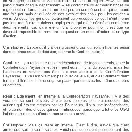
en Bretagne, un dans le Maine-et-Loire, un dans la région PACA, un peu
partout dans chaque département – les coordinateurs et coordinatrices se
regroupent en formant en fait un petit peu un comité central, qui se réunit
une fois par mois et qui décide des axes et des choix pour les actions à
venir. Du coup, les gens qui participent au processus collectif n’ont même
pas leur mot à dire et doivent appliquer ce qui a été décidé en comité par
deux référents. Ça, ça a été un vrai problème pour moi, c’est que ça
devenait impossible de remettre en question un mode d’action et un type
d’action.
Christophe :
Est-ce qu’il y a des grosses orgas qui sont influentes aussi
dans ce processus de décision, comme la Conf’ ou autre ?
Camille :
Il y a toujours eu une indépendance, de façade je crois, entre la
Confédération Paysanne et les Faucheurs. Il y a du soutien, mais les
Faucheurs ne veulent pas être le « bras armé » de la Confédération
Paysanne. Ils veulent vraiment pas jouer ce jeu-là, et c’est vraiment deux
terrains différents, même si ça se passe parfois avec les mêmes acteurs
et actrices.
Rémi :
Également, en interne à la Confédération Paysanne, il y a des
voix qui se sont élevées à plusieurs reprises pour se dissocier des
actions qui étaient menées par les Faucheurs. Il y a une indépendance,
et forcément des choses qui sont imbriquées, parce que la lutte les OGM
imbrique tout un tas d’autres mouvements aussi.
Christophe :
Mais ça reste en interne. C’est à dire, est-ce que c’est
arrivé que soit la Conf’ soit les Faucheurs dénoncent publiquement des