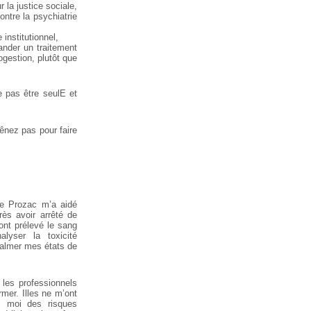
 la justice sociale,
ontre la psychiatrie
institutionnel,
ander un traitement
ogestion, plutôt que
e pas être seulE et
 gênez pas pour faire
Le Prozac m’a aidé
ès avoir arrêté de
ont prélevé le sang
lyser la toxicité
calmer mes états de
les professionnels
mer. Illes ne m’ont
c moi des risques