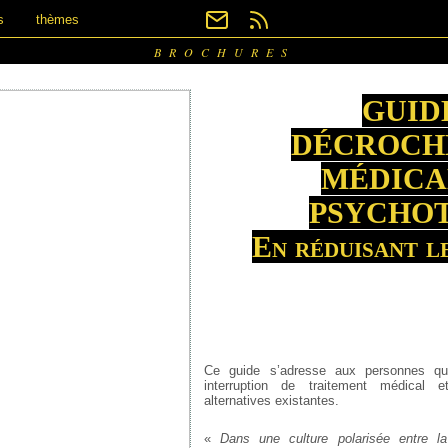
s
thèmes
BROCHURES
GUID
DÉCROCH
MÉDIC
PSYCHO
En réduisant l
Ce guide s’adresse aux personnes qu
interruption de traitement médical 
alternatives existantes.
«
Dans une culture polarisée entre l