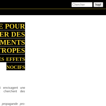
E POUR
ER DES
AMENTS
TROPES
es effets
nocifs
i envisagent une
et cherchent des
a propagande pro-