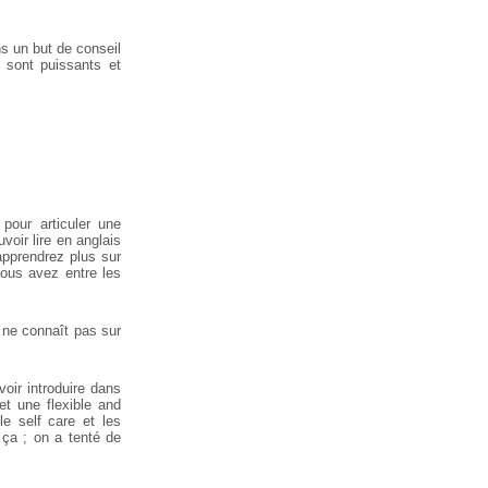
ns un but de conseil
 sont puissants et
pour articuler une
voir lire en anglais
apprendrez plus sur
vous avez entre les
n ne connaît pas sur
oir introduire dans
t une flexible and
e self care et les
 ça ; on a tenté de