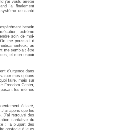
 j’ai voulu arrêter
and j’ai finalement
 système de santé
sespérément besoin
ersécution, extrême
endre soin de moi-
. On me poussait à
t médicamenteux, au
nt me semblait être
nses, et mon espoir
ment d’urgence dans
évaluer mes options
uoi faire, mais sur
le Freedom Center,
e posant les mêmes
nsentement éclairé,
 J’ai appris que les
 J’ai retrouvé des
tion caritative du
e : la plupart des
re obstacle à leurs