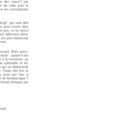
tion des maux") par
t de celle pour la
ns les connotations
rugs" qui veut dire
on peut moins bien
nts psy, on se lance
 est tellement obtus
il est pour beaucoup
ment.
essant. Mais aussi,
texte : quand il est
 à la nourriture, au
e spirituelle et les
n qui se déplacerait
e. Ouais des fois le
a, pour une fois, à
it de brindezingue ?
finirait presque par
ment,