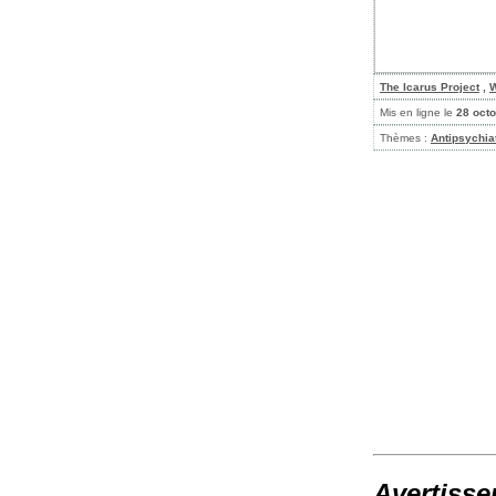
The Icarus Project
,
W
Mis en ligne le
28 oct
Thèmes :
Antipsychia
Avertisse