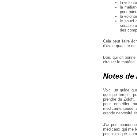
la volont
la méfian
pour mieu
la volont
le souci 
sécable o
des compr
Cela peut faire éc
d’avoir quantité d
Bon, qui dit bonne p
circuler le matériel.
Notes de 
Voici un guide qu
quelque temps, pu
prendre du Zoloft,
pour contrôler m
médicamenteuse, et
grande nervosité é
J’ai pris beaucou
médicaux qui me le
pas expliqué com