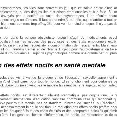
 psychotropes, les vies sont souvent en jeu, que ce soit à cause d’une ad
édicaments, ou des risques liés aux crises émotionnelles et à la folie. Si l’
envoyés par la société au sujet des psychotropes, il en résulte beau
nent anges ou démons. Il faut en prendre à tout prix, ou les arrêter à tout 
u bien nous sommes trop effrayéEs pour voir le moindre risque. Il n’y a pas d
ou rien.
tomber dans la pensée absolutiste lorsqu’il s’agit de médicaments psyc
calisent sur les risques des psychoses et des états émotionnels extrê
 focalisent sur les risques de la consommation de médicaments. Mais l’espri
vail du Freedom Center et de l’Icarus Project pour l’auto-détermination face
sée du tout-ou-rien au sujet des psychotropes comme une grande part du pro
 des effets nocifs en santé mentale
olutistes vis à vis de la drogue et de l’éducation sexuelle apprennent à
on", et c’est pareil pour tout le monde. Elles fonctionnent pour certaines 
t cELLeux qui ne suivent pas le modèle finissent par être jugéEs, et non aidéE
effets nocifs" est différente : elle est pragmatique, pas dogmatique. La r
ement international d’éducation sanitaire communautaire qui reconnaît qu
ble pour tout le monde, pas de standard universel de "succès" ou "d’échec"
 nécessairement la seule solution. La réduction des effets nocifs préfère acc
 et les éduquer à faire des choix éclairés et des compromis calculés qui dimi
-être. Les gens ont besoin d’information, de choix, de ressources et de s