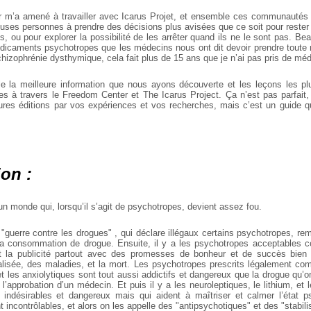
 m’a amené à travailler avec Icarus Projet, et ensemble ces communautés d
uses personnes à prendre des décisions plus avisées que ce soit pour rest
es, ou pour explorer la possibilité de les arrêter quand ils ne le sont pas. B
dicaments psychotropes que les médecins nous ont dit devoir prendre toute n
chizophrénie dysthymique, cela fait plus de 15 ans que je n’ai pas pris de mé
e la meilleure information que nous ayons découverte et les leçons les pl
s à travers le Freedom Center et The Icarus Project. Ça n’est pas parfait, 
tures éditions par vos expériences et vos recherches, mais c’est un guide qui
ion :
n monde qui, lorsqu’il s’agit de psychotropes, devient assez fou.
a "guerre contre les drogues" , qui déclare illégaux certains psychotropes, rem
la consommation de drogue. Ensuite, il y a les psychotropes acceptables c
it la publicité partout avec des promesses de bonheur et de succès bien 
isée, des maladies, et la mort. Les psychotropes prescrits légalement co
t les anxiolytiques sont tout aussi addictifs et dangereux que la drogue qu’
t l’approbation d’un médecin. Et puis il y a les neuroleptiques, le lithium, et l
s indésirables et dangereux mais qui aident à maîtriser et calmer l’état 
nt incontrôlables, et alors on les appelle des "antipsychotiques" et des "stabil