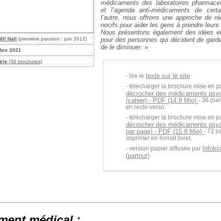
médicaments des laboratoires pharmaceu
et l’agenda anti-médicaments de certa
l’autre, nous offrons une approche de ré
nocifs pour aider les gens à prendre leurs
Nous présentons également des idées et
ill Hall
(première parution : juin 2012)
pour des personnes qui décident de garde
de le diminuer.
»
obre 2021
trie
(30 brochures)
texte sur le site
lire le
télécharger la brochure mise en p
décrocher des médicaments psy
(cahier) - PDF (14.9 Mio)
- 36 pla
en recto-verso.
télécharger la brochure mise en p
décrocher des médicaments psyc
par page) - PDF (15.8 Mio)
- 72 p
imprimer en format livret.
Infoki
version papier diffusée par
(partout)
ment médical :