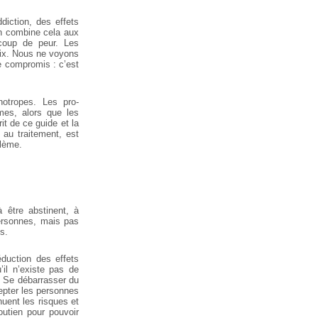
diction, des effets
on combine cela aux
coup de peur. Les
prix. Nous ne voyons
e compromis : c’est
hotropes. Les pro-
mes, alors que les
t de ce guide et la
 au traitement, est
blème.
 être abstinent, à
personnes, mais pas
s.
éduction des effets
’il n’existe pas de
. Se débarrasser du
epter les personnes
nuent les risques et
outien pour pouvoir