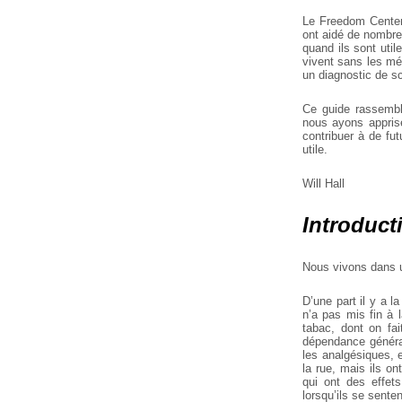
Le Freedom Center
ont aidé de nombre
quand ils sont util
vivent sans les mé
un diagnostic de s
Ce guide rassembl
nous ayons apprise
contribuer à de fu
utile.
Will Hall
Introduct
Nous vivons dans u
D’une part il y a l
n’a pas mis fin à 
tabac, dont on fa
dépendance général
les analgésiques, e
la rue, mais ils on
qui ont des effet
lorsqu’ils se sente