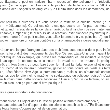
us flagrante : peut-on traduire "harm reduction" (textuellement : "réduc
sques" (terme apparu en France à la jonction de la lutte contre le SIDA e
 droits des usagèrEs de drogues), y a-t-il similitude dans les démarches, da
ent pour nous ouvertes. On vous passe le reste de la cuisine interne (le "d
i... médicaments). Ce qui est sûr, c’est que quand on n’a pas les mots, 
et quand il s’agit de se lancer dans l’arrêt ou la diminution de ses traiteme
nsable, l’impensé ; le discours de la réaction institutionnelle psychiatrique
llement martelé ("ce petit cachet vous allez le prendre à vie, point barre"), qu’
r pouvoir reprendre un certain contrôle sur la pharmacopée ingérée quotidienne
té par une langue étrangère dans ces problématiques nous a donc paru intér
esse, la fécondité des mouvements des 60s-70s aux États-Unis qui irriguent le 
holistique" par exemple, qui brasse les thérapeutiques, en incluant le rapport
, au sport, le contact avec la nature, le travail sur son trauma, la pratiqu
n-être... Forcément ça peut faire tiquer le militant lambda hexagonal et urbai
 du béton et souhaiterait, paradoxe, garder en tous points les pieds sur terr
ppie, l’ésotérisme New Age, à première vue ; mais si on s’autorisait chouï
hamps que le rationnel, le matériel, le soldatesque du politique, puisqu’il s’ag
être humain dans cette société bétonnée ? Parce qu’en fin de lecture, on en 
re du bien, ben ça peut aussi être politique !
utres signes importants de connivence :
ement d’Icarus Project dans le réseau politisé alternatif nord-américain,
nce accordée au fait d’apporter des solutions accessibles à touTEs financière
de toute forme d’oppression et de discrimination,