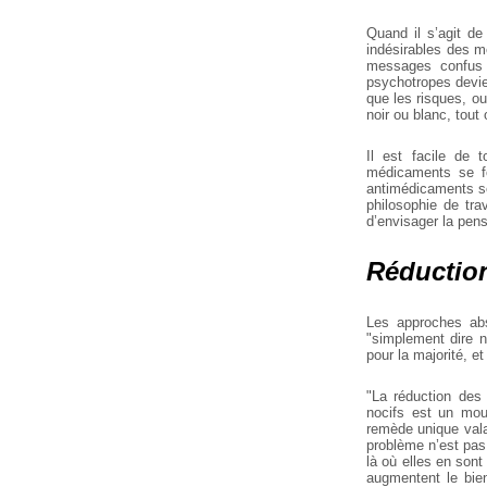
Quand il s’agit de
indésirables des m
messages confus 
psychotropes devien
que les risques, o
noir ou blanc, tout 
Il est facile de 
médicaments se fo
antimédicaments se
philosophie de tra
d’envisager la pen
Réduction
Les approches abs
"simplement dire n
pour la majorité, e
"La réduction des 
nocifs est un mouv
remède unique vala
problème n’est pas
là où elles en sont
augmentent le bien