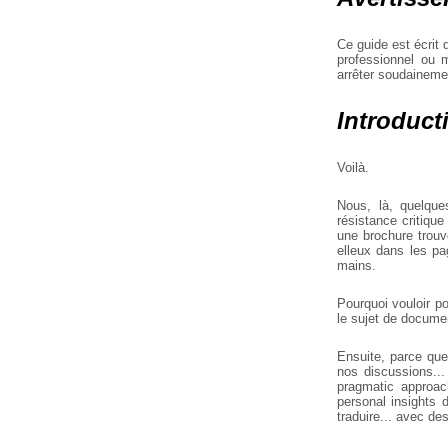
Ce guide est écrit 
professionnel ou 
arrêter soudainem
Introduct
Voilà.
Nous, là, quelque
résistance critique
une brochure trouv
elleux dans les pa
mains.
Pourquoi vouloir po
le sujet de documen
Ensuite, parce que
nos discussions..
pragmatic approac
personal insights 
traduire... avec des