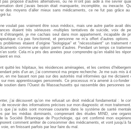
 pas proposé d’autres alternatives, ou ne m’ont pas aidé à me sevrer quand
formation dont j’avais besoin était manquante, incomplète, ou inexacte. Qu
er des moyens d’aller mieux sans médicaments, ce ne fut pas grâce au
gré lui.
 ne voulait pas vraiment être sous médocs, mais une autre partie avait dé
ances étaient très sérieuses -multiples tentatives de suicide, voix de p
nt d’étrangeté, je me cachais seul dans mon appartement, incapable de pr
apeutique n’a pas fonctionné, et personne ne m’a offert d’autres options
 problèmes étaient d’origine "biologique" et "nécessitaient" un traitemen
édicaments comme une option parmi d’autres. Pendant un temps ce traiteme
’en sortir. Cela m’a pris des années pour comprendre qu’en réalité les répo
daient en moi.
ent quitté les hôpitaux, les résidences aménagées, et les centres d’héberge
 pendant près d’un an, j’ai commencé ma propre recherche. Je me suis mis à 
ion, en me basant non pas sur des autorités mal informées qui me dictaient q
 sur mes apprentissages personnels. Ce processus m’a amené à co-fonder 
 soutien dans l’Ouest du Massachusetts qui rassemble des personnes s
ter, j’ai découvert qu’on me refusait un droit médical fondamental : le co
it de recevoir des informations précises sur mon diagnostic et mon traitement.
ts que j’ai subis sont monnaie courante dans le système de santé mentale.
es par les médias dominants, comprenant des études MIND, une organisa
e la Société Britannique de Psychologie, qui ont confirmé mon expérienc
gnorent comment arrêter de consommer des médicaments, et vont jusqu’à fai
voie, en finissant parfois par leur faire du mal.