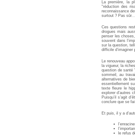
La première, la pl
"réduction des ri
reconnaissance des
surtout ? Pas sûr...
Ces questions rest
drogues mais auss
penser les choses, 
souvent dans l’impe
sur la question, te
difficile d’imagine
Le renouveau appor
la vigueur, la rich
question de santé "
sommeil, au travail
alternatives de bie
essentiellement sur
texte fleure le hi
explorer d’autres c
Puisqu’il s’agit d’
conclure que se fai
Et puis, il y a d’a
l’enracin
l’importa
le refus 