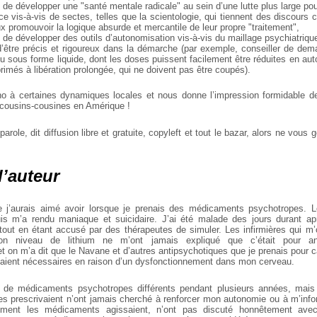
é de développer une "santé mentale radicale" au sein d’une lutte plus large pour
ce vis-à-vis de sectes, telles que la scientologie, qui tiennent des discours c
x promouvoir la logique absurde et mercantile de leur propre "traitement",
é de développer des outils d’autonomisation vis-à-vis du maillage psychiatrique 
d’être précis et rigoureux dans la démarche (par exemple, conseiller de dem
u sous forme liquide, dont les doses puissent facilement être réduites en aut
imés à libération prolongée, qui ne doivent pas être coupés).
ho à certaines dynamiques locales et nous donne l’impression formidable d
e cousins-cousines en Amérique !
arole, dit diffusion libre et gratuite, copyleft et tout le bazar, alors ne vous
l’auteur
e j’aurais aimé avoir lorsque je prenais des médicaments psychotropes. 
is m’a rendu maniaque et suicidaire. J’ai été malade des jours durant apr
 tout en étant accusé par des thérapeutes de simuler. Les infirmières qui m’
on niveau de lithium ne m’ont jamais expliqué que c’était pour ana
 on m’a dit que le Navane et d’autres antipsychotiques que je prenais pour 
taient nécessaires en raison d’un dysfonctionnement dans mon cerveau.
p de médicaments psychotropes différents pendant plusieurs années, mais 
s prescrivaient n’ont jamais cherché à renforcer mon autonomie ou à m’infor
ment les médicaments agissaient, n’ont pas discuté honnêtement ave