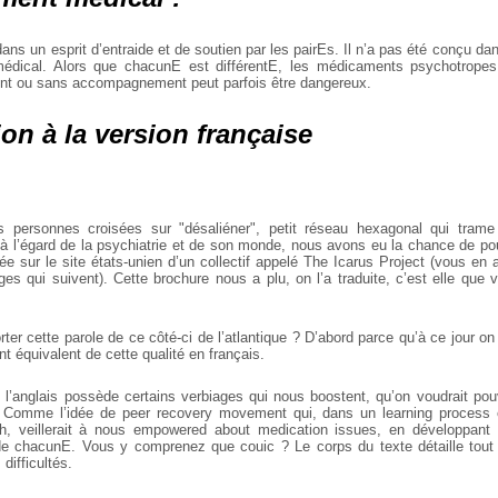
dans un esprit d’entraide et de soutien par les pairEs. Il n’a pas été conçu da
médical. Alors que chacunE est différentE, les médicaments psychotropes
ent ou sans accompagnement peut parfois être dangereux.
ion à la version française
s personnes croisées sur "désaliéner", petit réseau hexagonal qui trame 
 à l’égard de la psychiatrie et de son monde, nous avons eu la chance de pou
ée sur le site états-unien d’un collectif appelé The Icarus Project (vous en 
ges qui suivent). Cette brochure nous a plu, on l’a traduite, c’est elle que 
rter cette parole de ce côté-ci de l’atlantique ? D’abord parce qu’à ce jour o
t équivalent de cette qualité en français.
 l’anglais possède certains verbiages qui nous boostent, qu’on voudrait pouv
. Comme l’idée de peer recovery movement qui, dans un learning process e
h, veillerait à nous empowered about medication issues, en développant l
de chacunE. Vous y comprenez que couic ? Le corps du texte détaille tout
 difficultés.