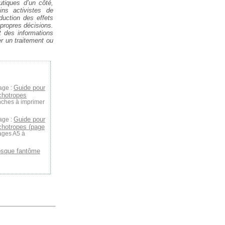
tiques d’un côté,
ins activistes de
duction des effets
 propres décisions.
 des informations
r un traitement ou
Guide pour
age :
chotropes
nches à imprimer
Guide pour
age :
hotropes (page
ages A5 à
osque fantôme