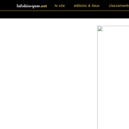
le site
éditions & lieux
classement