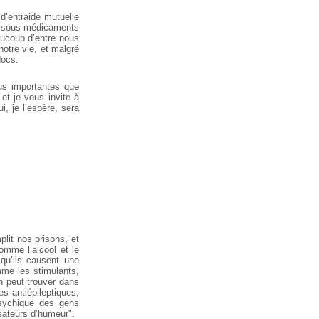
’entraide mutuelle
er sous médicaments
eaucoup d’entre nous
otre vie, et malgré
docs.
us importantes que
et je vous invite à
, je l’espère, sera
plit nos prisons, et
omme l’alcool et le
qu’ils causent une
mme les stimulants,
on peut trouver dans
es antiépileptiques,
psychique des gens
isateurs d’humeur".