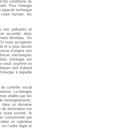
nt les conditions du
ité. Plus l’énergie
la capacité technique
u corps humain, les
s non polluants et
oir accorder, dans
ment illimitées. On
. Si nous acceptons
ée et à nous laisser
orces d’origine non
s forces mécaniques
ités d’énergie est
Ce seuil, exprimé en
tiques doit d’abord
’énergie à laquelle
 du contrôle social
conomie. La thérapie
mmes établis par les
s de renseignements,
ver dans un domaine
s de domination sur
s toute société, le
ergie consommée par
crètes on substitue
où l’ordre légal et