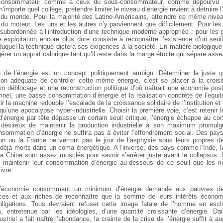
-consommateur comme a ceux du sous-consommateur, comme dépourvu d
’importe quel collège, prétendre limiter le niveau d’énergie revient à détruire
 du monde. Pour la majorité des Latino-Américains, atteindre ce même niveau
 moteur. Les uns et les autres n’y parviennent que difficilement. Pour les pr
 subordonnée à l’introduction d’une technique moderne appropriée ; pour les p
 exploitation encore plus dure consiste à reconnaître l’existence d’un se
 duquel la technique dictera ses exigences à la société. En matière biologiq
gérer un apport calorique tant qu’il reste dans la marge étroite qui sépare asse
e de l’énergie est un concept politiquement ambigu. Déterminer la juste q
çon adéquate de contrôler cette même énergie, c’est se placer à la croi
un déblocage et une reconstruction politique d’où naîtrait une économie post-
onnel, une basse consommation d’énergie et la réalisation concrète de l’equité
r la machine redouble l’escalade de la croissance solidaire de l’institution et 
qu’une apocalypse hyper-industrielle. Choisir la première voie, c’est retenir l
énergie par tête dépasse un certain seuil critique, l’énergie échappe au con
s désireux de maintenir la production industrielle à son maximum promulgu
nsommation d’énergie ne suffira pas à éviter l’effondrement social. Des pa
on ou la France ne verront pas le jour de l’asphyxie sous leurs propres 
t déjà morts dans un coma énergétique. A l’inverse, des pays comme l’Inde, l
a Chine sont assez musclés pour savoir s’arrêter juste avant le collapsus. I
e maintenir leur consommation d’énergie au-dessous de ce seuil que les ri
ivre.
d’économie consommant un minimum d’énergie demande aux pauvres de
nces et aux riches de reconnaître que la somme de leurs intérêts économ
ligations. Tous devraient refuser cette image fatale de l’homme en escla
im, entretenue par les idéologies, d’une quantité croissante d’énergie. D
triel a fait naître l’abondance, la crainte de la crise de l’énergie suffit à 