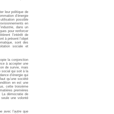
er leur politique de
nsommation d’énergie
tilisation possible
provisionnements en
’industrie, dans un
ues pour renforcer
tèrent l’intérêt de
nt à présent l’objet
omatique, sont des
itation sociale et
topie la conjonction
ence à accepter une
on de survie, mais
ocial qui soit à la
ndance d’énergie qui
 faut qu’une société
ondition en est une
us, cette troisième
e matières premières
n. La démocratie de
 seule une volonté
ne avec l’autre que