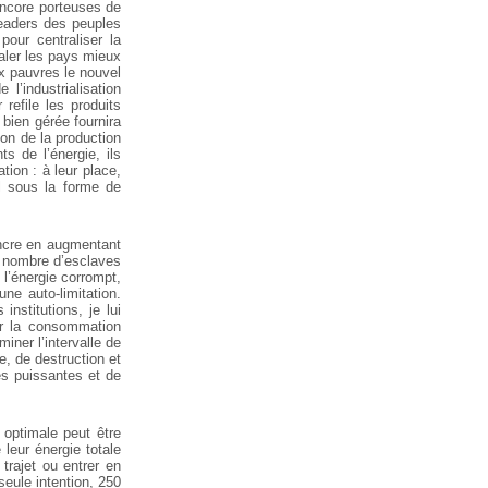
encore porteuses de
leaders des peuples
pour centraliser la
galer les pays mieux
ux pauvres le nouvel
l’industrialisation
efile les produits
bien gérée fournira
ion de la production
s de l’énergie, ils
ation : à leur place,
 sous la forme de
incre en augmentant
du nombre d’esclaves
 l’énergie corrompt,
ne auto-limitation.
stitutions, je lui
er la consommation
iner l’intervalle de
e, de destruction et
es puissantes et de
 optimale peut être
leur énergie totale
 trajet ou entrer en
seule intention, 250