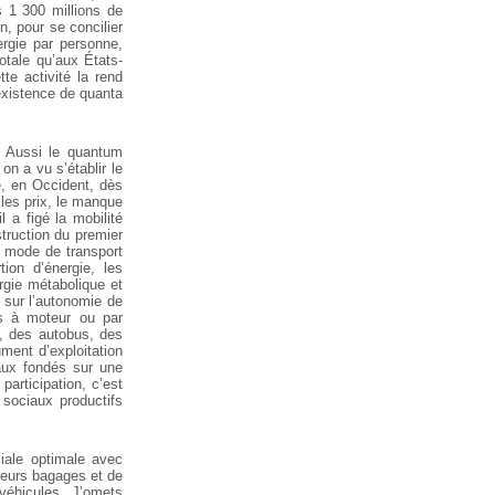
 1 300 millions de
, pour se concilier
rgie par personne,
otale qu’aux États-
te activité la rend
existence de quanta
. Aussi le quantum
on a vu s’établir le
e, en Occident, dès
 les prix, le manque
 a figé la mobilité
truction du premier
e mode de transport
tion d’énergie, les
rgie métabolique et
 sur l’autonomie de
es à moteur ou par
s, des autobus, des
ument d’exploitation
iaux fondés sur une
participation, c’est
sociaux productifs
ciale optimale avec
 leurs bagages et de
 véhicules. J’omets