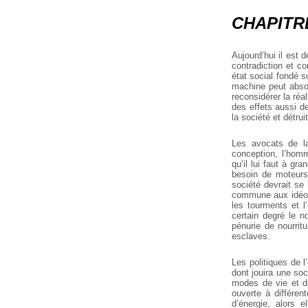
CHAPITRE 
Aujourd’hui il est
contradiction et co
état social fondé su
machine peut absol
reconsidérer la réal
des effets aussi de
la société et détruit
Les avocats de la
conception, l’homm
qu’il lui faut à g
besoin de moteurs 
société devrait se
commune aux idéolo
les tourments et 
certain degré le 
pénurie de nourri
esclaves.
Les politiques de 
dont jouira une so
modes de vie et de
ouverte à différen
d’énergie, alors e