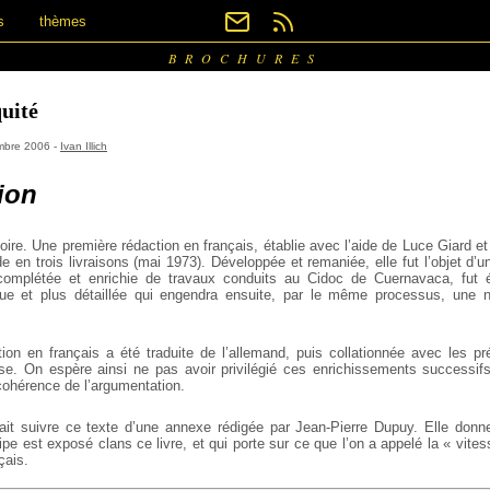
s
thèmes
BROCHURES
quité
embre 2006 -
Ivan Illich
ion
oire. Une première rédaction en français, établie avec l’aide de Luce Giard e
 en trois livraisons (mai 1973). Développée et remaniée, elle fut l’objet d’u
complétée et enrichie de travaux conduits au Cidoc de Cuernavaca, fut é
gue et plus détaillée qui engendra ensuite, par le même processus, une n
ion en français a été traduite de l’allemand, puis collationnée avec les p
ise. On espère ainsi ne pas avoir privilégié ces enrichissements successi
cohérence de l’argumentation.
fait suivre ce texte d’une annexe rédigée par Jean-Pierre Dupuy. Elle donne
cipe est exposé clans ce livre, et qui porte sur ce que l’on a appelé la « vite
çais.