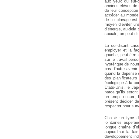
aux yeux du sur
anciens élèves de n
de leur conception
accéder au monde du
de l’esclavage est
moyen d’éviter une
d’énergie, au-delà
sociale, on peut di
La soi-disant cris
employer et la fa
gauche, peut-être 
sur le travail pers
hystérique de nourri
pas d’autre avenir 
quand la dépense d’
des planificateur
écologique à la co
États-Unis, le Jap
parce qu’ils seron
un temps encore, l
présent décider d
respecter pour surv
Choisir un type 
lointaines espéra
longue chaîne d’ob
aujourd’hui la fa
développement indus