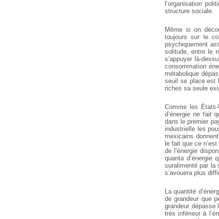
l’organisation poli
structure sociale.
Même si on découv
toujours sur le c
psychiquement asse
solitude, entre le 
s’appuyer là-dess
consommation éner
métabolique dépass
seuil se place est
riches sa seule exi
Comme les États-U
d’énergie ne fait q
dans le premier pay
industrielle les p
mexicains donnent à
le fait que ce n’est
de l’énergie dispon
quanta d’énergie q
suralimenté par la 
s’avouera plus diff
La quantité d’éner
de grandeur que pe
grandeur dépasse l
très inférieur à l’