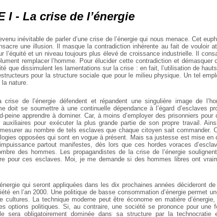
I - La crise de l’énergie
 devenu inévitable de parler d’une crise de l’énergie qui nous menace. Cet e
nsacre une illusion. Il masque la contradiction inhérente au fait de vouloir at
r l’équité et un niveau toujours plus élevé de croissance industrielle. Il consa
ument remplacer l’homme. Pour élucider cette contradiction et démasquer cett
ité que dissimulent les lamentations sur la crise : en fait, l’utilisation de hau
structeurs pour la structure sociale que pour le milieu physique. Un tel emplo
 la nature.
 crise de l’énergie défendent et répandent une singulière image de l’h
e doit se soumettre à une continuelle dépendance à l’égard d’esclaves pr
rand-peine apprendre à dominer. Car, à moins d’employer des prisonniers pour 
auxiliaires pour exécuter la plus grande partie de son propre travail. Ainsi
 mesurer au nombre de tels esclaves que chaque citoyen sait commander. C
gies opposées qui sont en vogue à présent. Mais sa justesse est mise en do
l’impuissance partout manifestes, dès lors que ces hordes voraces d’escla
nombre des hommes. Les propagandistes de la crise de l’énergie soulignent
ture pour ces esclaves. Moi, je me demande si des hommes libres ont vraim
l’énergie qui seront appliquées dans les dix prochaines années décideront de 
ciété en l’an 2000. Une politique de basse consommation d’énergie permet un
 cultures. La technique moderne peut être économe en matière d’énergie, e
tes options politiques. Si, au contraire, une société se prononce pour une
lle sera obligatoirement dominée dans sa structure par la technocratie e