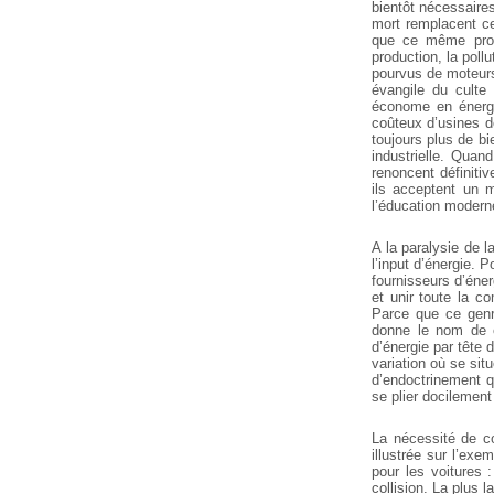
bientôt nécessaire
mort remplacent ce
que ce même proces
production, la poll
pourvus de moteurs.
évangile du culte 
économe en énergi
coûteux d’usines d
toujours plus de bi
industrielle. Quan
renoncent définitive
ils acceptent un
l’éducation modern
A la paralysie de 
l’input d’énergie. 
fournisseurs d’éner
et unir toute la c
Parce que ce genr
donne le nom de c
d’énergie par tête 
variation où se sit
d’endoctrinement q
se plier docilement
La nécessité de co
illustrée sur l’ex
pour les voitures :
collision. La plus 