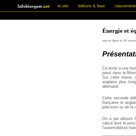
le site
éditions & lieux
classement
Énergie et é
mis en ligne le 30 nov
Présentat
Ce texte a une hist
parut dans le Monde
Sur cette trame, 
anglaise plus lon
allemand.
Cette seconde édit
française et angla
précision ou de la 
On a par ailleurs 
calcul dont le prin
l’automobiliste fran