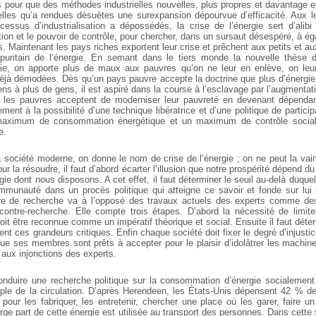
s pour que des méthodes industrielles nouvelles, plus propres et davantage 
lles qu’a rendues désuètes une surexpansion dépourvue d’efficacité. Aux 
sus d’industrialisation a dépossédés, la crise de l’énergie sert d’alibi 
ution et le pouvoir de contrôle, pour chercher, dans un sursaut désespéré, à é
 Maintenant les pays riches exportent leur crise et prêchent aux petits et a
puritain de l’énergie. En semant dans le tiers monde la nouvelle thèse de 
e, on apporte plus de maux aux pauvres qu’on ne leur en enlève, on leur r
éjà démodées. Dès qu’un pays pauvre accepte la doctrine que plus d’énergie 
ens à plus de gens, il est aspiré dans la course à l’esclavage par l’augmentat
d les pauvres acceptent de moderniser leur pauvreté en devenant dépendant
ment à la possibilité d’une technique libératrice et d’une politique de particip
 maximum de consommation énergétique et un maximum de contrôle social
e.
la société moderne, on donne le nom de crise de l’énergie ; on ne peut la va
Pour la résoudre, il faut d’abord écarter l’illusion que notre prospérité dépend 
gie dont nous disposons. A cet effet, il faut déterminer le seuil au-delà duquel
ommunauté dans un procès politique qui atteigne ce savoir et fonde sur lui u
e de recherche va à l’opposé des travaux actuels des experts comme des in
ontre-recherche. Elle compte trois étapes. D’abord la nécessité de limit
doit être reconnue comme un impératif théorique et social. Ensuite il faut déterm
uent ces grandeurs critiques. Enfin chaque société doit fixer le degré d’injustic
ue ses membres sont prêts à accepter pour le plaisir d’idolâtrer les machin
 aux injonctions des experts.
nduire une recherche politique sur la consommation d’énergie socialement
emple de la circulation. D’après Herendeen, les États-Unis dépensent 42 % de 
 pour les fabriquer, les entretenir, chercher une place où les garer, faire un
large part de cette énergie est utilisée au transport des personnes. Dans cette 