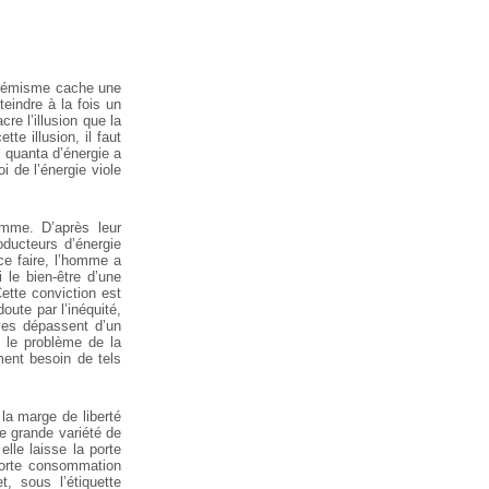
uphémisme cache une
teindre à la fois un
cre l’illusion que la
e illusion, il faut
ts quanta d’énergie a
i de l’énergie viole
omme. D’après leur
oducteurs d’énergie
ce faire, l’homme a
 le bien-être d’une
ette conviction est
ute par l’inéquité,
ves dépassent d’un
 le problème de la
ent besoin de tels
la marge de liberté
e grande variété de
lle laisse la porte
 forte consommation
t, sous l’étiquette