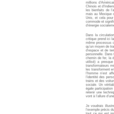
millions d’Améric
Chinois et d’Indie
les bienfaits de 
mais au Mexique ou
Unis, et cela pour
commode et signifi
d’énergie socialeme
Dans la circulati
critique prend ici 
même processus de 
qu’un moyen de tran
d’espace et de tem
personnelle. Dans 
chemin de fer, la 
utilisé) a presque
transformateurs mé
les transforment e
l’homme n’est aff
l’identité des per
trains et des voitu
sociale. Un vérita
égale participation
retenir une techn
vont à l’allure d’un
Je voudrais illust
l’exemple précis du
tout ce qui est in