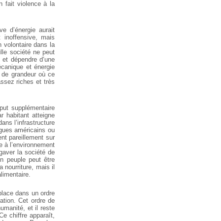
n fait violence à la
e d’énergie aurait
 inoffensive, mais
 volontaire dans la
ulle société ne peut
 et dépendre d’une
canique et énergie
e de grandeur où ce
ssez riches et très
put supplémentaire
ar habitant atteigne
ans l’infrastructure
ogues américains ou
ent pareillement sur
ble à l’environnement
 gaver la société de
Un peuple peut être
 nourriture, mais il
limentaire.
place dans un ordre
ation. Cet ordre de
manité, et il reste
Ce chiffre apparaît,