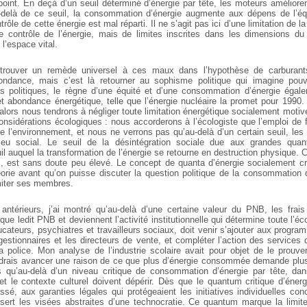
point. En deçà d’un seuil déterminé d’énergie par tête, les moteurs améliore
-delà de ce seuil, la consommation d’énergie augmente aux dépens de l’équ
rôle de cette énergie est mal réparti. Il ne s’agit pas ici d’une limitation de 
e contrôle de l’énergie, mais de limites inscrites dans les dimensions d
l’espace vital.
trouver un remède universel à ces maux dans l’hypothèse de carburant
ondance, mais c’est là retourner au sophisme politique qui imagine pouv
ns politiques, le règne d’une équité et d’une consommation d’énergie égale
et abondance énergétique, telle que l’énergie nucléaire la promet pour 1990
, alors nous tendrons à négliger toute limitation énergétique socialement motiv
onsidérations écologiques : nous accorderons à l’écologiste que l’emploi de f
ue l’environnement, et nous ne verrons pas qu’au-delà d’un certain seuil, le
ieu social. Le seuil de la désintégration sociale due aux grandes quant
l auquel la transformation de l’énergie se retourne en destruction physique. 
, est sans doute peu élevé. Le concept de quanta d’énergie socialement cri
éorie avant qu’on puisse discuter la question politique de la consommation d
imiter ses membres.
ntérieurs, j’ai montré qu’au-delà d’une certaine valeur du PNB, les frais
 que ledit PNB et deviennent l’activité institutionnelle qui détermine toute l’é
ateurs, psychiatres et travailleurs sociaux, doit venir s’ajouter aux progra
 gestionnaires et les directeurs de vente, et compléter l’action des service
a police. Mon analyse de l’industrie scolaire avait pour objet de le prou
voudrais avancer une raison de ce que plus d’énergie consommée demande plu
s qu’au-delà d’un niveau critique de consommation d’énergie par tête, dan
et le contexte culturel doivent dépérir. Dès que le quantum critique d’én
sé, aux garanties légales qui protégeaient les initiatives individuelles con
sert les visées abstraites d’une technocratie. Ce quantum marque la limite 