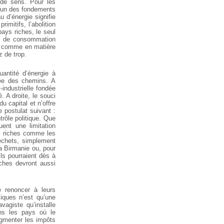
e sens. Pour les
 l’un des fondements
 d’énergie signifie
imitifs, l’abolition
ays riches, le seul
uil de consommation
ue comme en matière
z de trop.
uantité d’énergie à
sée des chemins. A
industrielle fondée
. A droite, le souci
du capital et n’offre
e postulat suivant :
trôle politique. Que
ent une limitation
ys riches comme les
déchets, simplement
a Birmanie ou, pour
ls pourraient dès à
ches devront aussi
 renoncer à leurs
iques n’est qu’une
vagiste qu’installe
ans les pays où le
augmenter les impôts