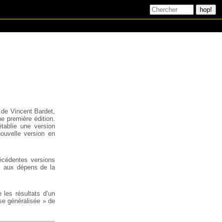
t de Vincent Bardet,
ne première édition.
tablie une version
ouvelle version en
récédentes versions
fs aux dépens de la
 les résultats d’un
sse généralisée » de