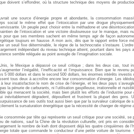
tique doivent s’effondrer, où la structure technique des moyens de productio
rait une source d’énergie propre et abondante, la consommation massiv
orps social le même effet que l’intoxication par une drogue physiquement
rvissante. Un peuple peut choisir entre la méthadone et une désintoxication
maintien de l’intoxication et une victoire douloureuse sur le manque, mais n
us pour que ses membres sachent en même temps agir de façon autonome
gétique toujours en hausse. A mon avis, dès que le rapport entre force mé
e un seuil fixe déterminable, le règne de la technocratie s’instaure. L’ordr
 largement indépendant du niveau technique atteint, pourtant dans les pays a
stence semble reléguée au point aveugle de l’imagination sociale.
nis, le Mexique a dépassé ce seuil critique ; dans les deux cas, tout in
u’augmenter l’inégalité, l’inefficacité et l’impuissance. Bien que le revenu p
s 5 000 dollars et dans le second 500 dollars, les énormes intérêts investis d
oussent tous deux à accroître encore leur consommation d’énergie. Les idéol
 leur insatisfaction le nom de crise de l’énergie, et les deux pays s’aveugl
 pas la pénurie de carburants, ni l’utilisation gaspilleuse, irrationnelle et nuisi
ible qui menacent la société, mais bien plutôt les efforts de l’industrie pour
ui inévitablement dégradent, dépouillent et frustrent la plupart des gens. 
surpuissance de ses outils tout aussi bien que par la survaleur calorique de sa
icilement la sursaturation énergétique que la nécessité de changer de régime a
gie consommée par tête qui représente un seuil critique pour une société, se 
u de nations, sauf la Chine de la révolution culturelle, ont pris en considér
argement le nombre de kwh dont disposent déjà les quatre cinquièmes de l’hu
énergie totale que commande le conducteur d’une petite voiture de tourisme. 