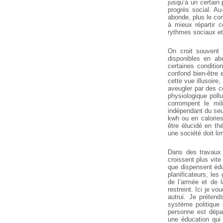
jusqu’à un certain 
progrès social. Au
abonde, plus le cont
à mieux répartir c
rythmes sociaux et 
On croit souvent 
disponibles en ab
certaines conditio
confond bien-être 
cette vue illusoire
aveugler par des c
physiologique poll
corrompent le mil
indépendant du seui
kwh ou en calories
être élucidé en th
une société doit l
Dans des travaux a
croissent plus vite
que dispensent éduc
planificateurs, les
de l’armée et de l
restreint. Ici je 
autrui. Je prétend
système politique 
personne est dépas
une éducation qui 