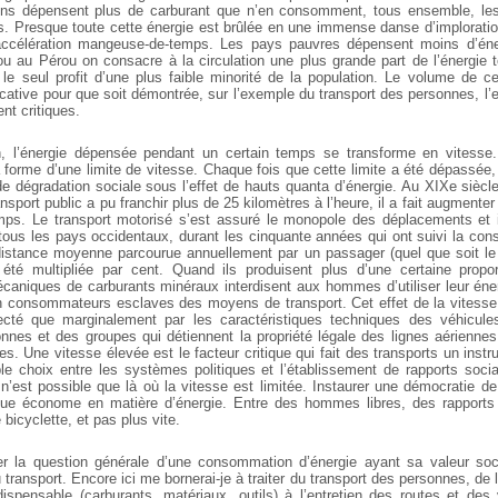
ains dépensent plus de carburant que n’en consomment, tous ensemble, les
ns. Presque toute cette énergie est brûlée en une immense danse d’imploration
l’accélération mangeuse-de-temps. Les pays pauvres dépensent moins d’éne
 au Pérou on consacre à la circulation une plus grande part de l’énergie t
 le seul profit d’une plus faible minorité de la population. Le volume de cet
cative pour que soit démontrée, sur l’exemple du transport des personnes, l’
nt critiques.
on, l’énergie dépensée pendant un certain temps se transforme en vitesse
la forme d’une limite de vitesse. Chaque fois que cette limite a été dépassée, 
dégradation sociale sous l’effet de hauts quanta d’énergie. Au XIXe siècl
sport public a pu franchir plus de 25 kilomètres à l’heure, il a fait augmenter
ps. Le transport motorisé s’est assuré le monopole des déplacements et il
tous les pays occidentaux, durant les cinquante années qui ont suivi la cons
distance moyenne parcourue annuellement par un passager (quel que soit l
 été multipliée par cent. Quand ils produisent plus d’une certaine propor
caniques de carburants minéraux interdisent aux hommes d’utiliser leur éne
n consommateurs esclaves des moyens de transport. Cet effet de la vitesse
ecté que marginalement par les caractéristiques techniques des véhicul
sonnes et des groupes qui détiennent la propriété légale des lignes aérienne
res. Une vitesse élevée est le facteur critique qui fait des transports un instr
ble choix entre les systèmes politiques et l’établissement de rapports soc
 n’est possible que là où la vitesse est limitée. Instaurer une démocratie de 
ique économe en matière d’énergie. Entre des hommes libres, des rapports 
e bicyclette, et pas plus vite.
rer la question générale d’une consommation d’énergie ayant sa valeur so
 transport. Encore ici me bornerai-je à traiter du transport des personnes, de
dispensable (carburants, matériaux, outils) à l’entretien des routes et des