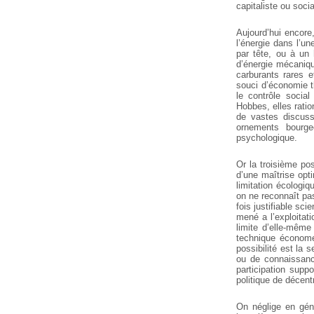
capitaliste ou socia
Aujourd’hui encore,
l’énergie dans l’un
par tête, ou à un 
d’énergie mécaniqu
carburants rares e
souci d’économie 
le contrôle social
Hobbes, elles ratio
de vastes discuss
ornements bourgeo
psychologique.
Or la troisième pos
d’une maîtrise opt
limitation écolog
on ne reconnaît pa
fois justifiable sc
mené a l’exploitati
limite d’elle-même
technique économe 
possibilité est la 
ou de connaissance
participation sup
politique de décent
On néglige en géné