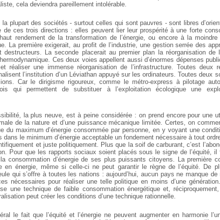
liste, cela deviendra pareillement intolérable.
 la plupart des sociétés - surtout celles qui sont pauvres - sont libres d’orient
e de ces trois directions : elles peuvent lier leur prospérité à une forte co
haut rendement de la transformation de l’énergie, ou encore à la moindre u
e. La première exigerait, au profit de l’industrie, une gestion serrée des ap
t destructeurs. La seconde placerait au premier plan la réorganisation de l
thermodynamique. Ces deux voies appellent aussi d’énormes dépenses publiq
 et réaliser une immense réorganisation de l’infrastructure. Toutes deux réi
nalisent l’institution d’un Léviathan appuyé sur les ordinateurs. Toutes deux so
ions. Car le dirigisme rigoureux, comme le métro-express à pilotage aut
is qui permettent de substituer à l’exploitation écologique une explo
sibilité, la plus neuve, est à peine considérée : on prend encore pour une u
imale de la nature et d’une puissance mécanique limitée. Certes, on comm
ique du maximum d’énergie consommée par personne, en y voyant une conditi
s dans le minimum d’énergie acceptable un fondement nécessaire à tout ordre s
ientifiquement et juste politiquement. Plus que la soif de carburant, c’est l’abo
on. Pour que les rapports sociaux soient placés sous le signe de l’équité, il
 la consommation d’énergie de ses plus puissants citoyens. La première c
en énergie, même si celle-ci ne peut garantir le règne de l’équité. De pl
seule qui s’offre à toutes les nations : aujourd’hui, aucun pays ne manque d
s nécessaires pour réaliser une telle politique en moins d’une génératio
pose une technique de faible consommation énergétique et, réciproquement,
ralisation peut créer les conditions d’une technique rationnelle.
ral le fait que l’équité et l’énergie ne peuvent augmenter en harmonie l’u