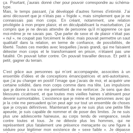
ça. Pourtant, j’aurais donné cher pour pouvoir correspondre
au schéma-
type.
Mais, le temps passant, j’ai développé d’autres formes d’intimité.
J’ai
ainsi découvert que je n’étais pas « frigide », mais simplement
que je ne
connaissais pas mon corps. En créant, notamment, une relation
privilégiée à mon propre plaisir, et en déculpabilisant la masturbation,
j’ai
compris que je ne devais attendre de personne qu’il m’apprenne
ce que
moi-même je ne savais pas. Que parler de sexe et de
plaisir n’était pas
« nul », ne coupait pas forcément le désir, mais pouvait
permettre un saut
qualitatif dans la relation, en terme de confiance,
de possibilités, de
liberté. Toutes ces merdes avec lesquelles j’avais
grandi, qui me faisaient
détester mon corps et le transformaient en prison,
n’étaient pas une
fatalité. On pouvait lutter contre. On pouvait travailler
dessus. Et petit à
petit, gagner du terrain.
C’est grâce aux personnes qui m’ont accompagnée, associées
à un
ensemble d’idées et de conceptions émancipatrices et anti-autoritaires,
que j’ai pu changer en positif l’image que j’avais de moi, et acquérir
une
certaine solidité, dans mon corps comme dans ma tête. Les
impulsions
que je donne à ma vie me permettent de me renforcer. Je sens que des
blessures cicatrisent, et que toutes mes vieilles haines
s’atténuent pour
devenir surmontables. L’existence que je mène et les
personnes avec qui
je la crée me persuadent qu’on peut agir sur tout
un ensemble de choses
que je croyais définitives. Maintenant que je
ne suis plus une petite fille
apeurée, je suis capable de nommer et de
poser des limites. Je ne suis
plus une adolescente haineuse, au corps
tendu de vengeance, seule
contre toutes et tous. Je ne déteste plus les
hommes, qui ne
représentent plus fatalement une présence menaçante
ou une figure à
séduire pour légitimer mon existence de « sexe faible ».
Je dépasse