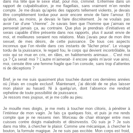
dans ma tête que le sexe était, pour moi, criminel.
Enfermée dans un
rapport de culpabilisation, je me flagellais, sans
vraiment m’en rendre
compte. Je me disais qu’après des rapports tellement
violents, je devais
être complètement tordue pour avoir encore
envie de faire l’amour. Et
qu’alors, au moins, je devais le faire discrètement.
Je ne voulais pas
avoir l’air d’une “chienne”. Je savais bien que
l’homme que j’aimais ne
penserait jamais ça, au contraire. Que plus je
prendrais d’initiatives et
serais capable d’être présente dans nos rapports,
plus il aurait envie de
moi, et meilleures seraient nos relations.
Mais j’avais peur de mon être
sexuel, de mes désirs, de cette puissance.
De tous ces aspects
inconnus que l’on révèle dans ces instants
de “lâcher prise”. Le visage
tordu de la jouissance, le regard fou, le corps qui devient incontrôlable, la
voix qui se mue en cris, en râles,
en halètements animaux... C’est moi
ça ? Ça serait moi ? L’autre m’aimerait-
il encore après m’avoir vue ainsi,
moi, censée être une femme
fragile que l’on console, sans trop d’attentes
ni de déceptions ?
Bref, je ne me suis quasiment plus touchée durant ces
dernières années
où j’étais en couple exclusif. Maintenant, j’ai décidé
de ne plus laisser
mon plaisir au hasard. Ni à quelqu’un, dont l’absence
me rendrait
orpheline de toute possibilité de jouissance.
Je ressors mes joujoux, et je me colle au pieu.
Je mouille mes doigts, je me mets à toucher mon clitoris, à
pénétrer à
l’intérieur de mon vagin. Je fais ça quelques fois, et puis je
me rends
compte que je ne ressens rien. Morceau de chair étranger
entre mes
cuisses contre doigts maladroits et désinvestis. Où suis je ?
Je suis
dans ma tête, à chercher le plaisir. Comme une mécanique, à
chercher le
bouton, la formule magique. Je ne suis pas excitée. Mon
corps est froid,