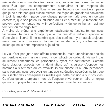
même dans mon monde idéal, sans flics, sans écoles, sans prisons et
sans Etat, que les comportements autoritaires et les rapports de
domination disparaissent. Nous y serions toujours confronté.e.s, parce
que je ne crois pas qu’il puisse exister une façon de grandir qui convienne
à tout le monde ; parce que chaque personne naît avec un
certain
caractère, que son parcours influence au fur et à mesure, je
n’espère pas
pouvoir gommer toutes les « imperfections » du genre humain
qui me
terrifient ou me dégoûtent.
A moins de prôner une expérience totalisante et fascisante, qui nous
façonnerait tou.te.s à l’image que je me fais d’un individu épanoui et
d’une vie en liberté, il me semble que, des conflits, il y en aurait toujours,
mais que nous trouverions d’autres façons de nous y confronter
que
celles qui nous sont imposées aujourd’hui.
Le viol n’est pas juste une affaire personnelle, mais une violence
sociale
qui perdure et se maintient avec la complicité du collectif.
Ne sont pas
seulement concernées les personnes y ayant été confrontées. Comme
dans d’autres aspects de la domination, qu’il s’agisse d’opposer les
hommes aux femmes ou les travailleurs aux chômeurs ou aux personnes
sans-papiers, nous percevoir en tant que
catégories séparées ne fait que
nous isoler des conséquences réelles que cette division a sur nos vies.
Ce n’est qu’en le projetant hors de l’espace privé pour en faire un enjeu
qui nous implique tou.te.s qu’on peut espérer briser la résignation.
Bruxelles, janvier 2012 – avril 2013
QUELQUES TEXTES QUE J’AI