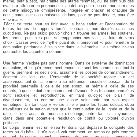
même, petit à petit, ma crainte des autres femmes, qui ne
sont plus des
rivales à affronter en permanence. Je détruis peu à peu
en moi les restes
de cette misogynie omniprésente, intégrée en chacun
et chacune de
nous, parce que nous naissons dedans, pour ne pas
dénoter, pour être
« normal ».
J’écris ce texte pour en finir avec la banalisation et l’acceptation
de
toutes formes de rapports forcés, contraints, non désirés dans
nos
quotidiens. Ne pas subir, pouvoir choisir, trouver les armes, les
soutiens,
les formes possibles pour se réapproprier nos vies, et faire
de vrais
choix. Casser avec ce mythe puant du « personnel », pour
remettre la
domination patriarcale à sa place dans la hiérarchie : au
même niveau
que toutes les autorités à détruire.
Une femme n’existe pas sans homme. Dans ce système de
domination
masculine, et jusqu’à récemment encore, ce sont les hommes
qui font la
guerre, prennent les décisions, assument les postes de commandement,
édictent les lois, etc. L’ensemble de la société repose
sur cet
asservissement de la femme à sa référence masculine, passant
de la
propriété paternelle à celle de son époux, et même à celle
de ses
enfants, à qui elle doit être entièrement dévouée. Ses fonctions
premières
sont sexuelle et reproductrice, en tant qu’objet de plaisir,
de
divertissement, ou comme une chose valorisante par son aspect
esthétique. En tant que « ventre », elle porte les futurs soldats et/ou
travailleurs de la nation autant que la continuation de la lignée ou de
la
race, et sert aussi de monnaie d’échange, entre familles, royaumes,
clans dans une potentielle résolution de conflit ou volonté d’union
politique.
Le corps féminin est un enjeu territorial qui dépasse la conquête
des
terres ou du bétail. Il n’y a qu’à voir comment, en temps de paix comme
en tant de guerre, le viol a toujours été une arme pour atteindre les