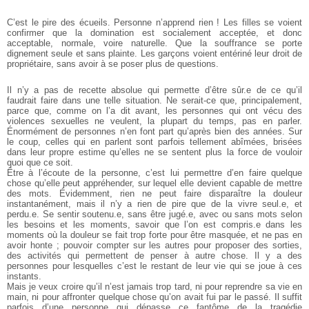
C’est le pire des écueils. Personne n’apprend rien ! Les filles se voient
confirmer que la domination est socialement acceptée, et donc
acceptable, normale, voire naturelle. Que la souffrance se porte
dignement seule et sans plainte. Les garçons voient entériné leur droit de
propriétaire, sans avoir à se poser plus de questions.
Il n’y a pas de recette absolue qui permette d’être sûr.e de
ce qu’il
faudrait faire dans une telle situation. Ne serait-ce que, principalement,
parce que, comme on l’a dit avant, les personnes qui ont
vécu des
violences sexuelles ne veulent, la plupart du temps, pas en
parler.
Énormément de personnes n’en font part qu’après bien des années.
Sur
le coup, celles qui en parlent sont parfois tellement abîmées,
brisées
dans leur propre estime qu’elles ne se sentent plus la force de
vouloir
quoi que ce soit.
Être à l’écoute de la personne, c’est lui permettre d’en faire
quelque
chose qu’elle peut appréhender, sur lequel elle devient capable
de mettre
des mots. Évidemment, rien ne peut faire disparaître la
douleur
instantanément, mais il n’y a rien de pire que de la vivre seul.e, et
perdu.e. Se sentir soutenu.e, sans être jugé.e, avec ou sans mots selon
les besoins et les moments, savoir que l’on est compris.e dans les
moments où la douleur se fait trop forte pour être masquée, et ne pas en
avoir honte ; pouvoir compter sur les autres pour proposer des
sorties,
des activités qui permettent de penser à autre chose. Il y a des
personnes pour lesquelles c’est le restant de leur vie qui se joue à ces
instants.
Mais je veux croire qu’il n’est jamais trop tard, ni pour reprendre
sa vie en
main, ni pour affronter quelque chose qu’on avait fui par le
passé. Il suffit
parfois d’une personne qui dépasse ce fantôme de la
tragédie