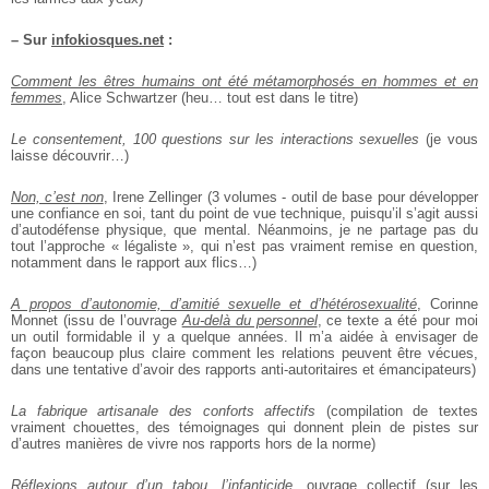
–
Sur
infokiosques.net
:
Comment les êtres humains ont été métamorphosés en
hommes et en
femmes
, Alice Schwartzer (heu… tout est dans le titre)
Le consentement, 100 questions sur les interactions sexuelles
(je vous
laisse découvrir…)
Non, c’est non
, Irene Zellinger (3 volumes - outil de base pour développer
une confiance en soi, tant du point de vue technique, puisqu’il s’agit aussi
d’autodéfense physique, que mental. Néanmoins, je ne partage pas du
tout l’approche « légaliste », qui
n’est pas vraiment remise en question,
notamment dans le rapport aux flics…)
A propos d’autonomie, d’amitié sexuelle et d’hétérosexualité
, Corinne
Monnet (issu de l’ouvrage
Au-delà du personnel
, ce texte a été pour moi
un outil formidable il y a quelque années. Il m’a aidée à envisager de
façon beaucoup plus claire comment les
relations peuvent être vécues,
dans une tentative d’avoir des rapports anti-autoritaires et émancipateurs)
La fabrique artisanale des conforts affectifs
(compilation de
textes
vraiment chouettes, des témoignages qui donnent plein de pistes
sur
d’autres manières de vivre nos rapports hors de la norme)
Réflexions autour d’un tabou, l’infanticide
, ouvrage collectif (sur les