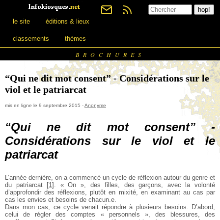
le site
éditions & lieux
classements
thèmes
BROCHURES
“Qui ne dit mot consent” - Considérations sur le
viol et le patriarcat
mis en ligne le 9 septembre 2015 -
Anonyme
“Qui ne dit mot consent” -
Considérations sur le viol et le
patriarcat
L’année dernière, on a commencé un cycle de réflexion
autour du genre et
du patriarcat
[
1
]
. « On », des filles, des garçons,
avec la volonté
d’approfondir des réflexions, plutôt en mixité,
en examinant au cas par
cas les envies et besoins de chacun.e.
Dans mon cas, ce cycle venait répondre à plusieurs besoins.
D’abord,
celui de régler des comptes « personnels », des blessures,
des