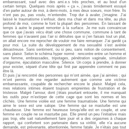
embarrassant,
sauf avec des ami.e.s très proches, et au bout d’un
certain
temps. Quelques mois après « ça », j’avais timidement essayé
d’en
parler autour de moi, à demi-mots, à mes deux soeurs, mon frère. Ils
n’ont pas pu, pas voulu, m’entendre. Trop dur à avaler, j’imagine. J’ai
laissé le traumatisme s’enfouir, dans ma chair et dans ma tête, au plus
profond de moi, comme le font la plupart des personnes. En laissant
de
temps à autre le paquet remonter à la surface. Je me suis convaincue
que ce que j’avais vécu était une chose commune, commune à tant
de
femmes qui n’avaient pas l’air si détruites que si j’en faisais tout un
plat,
on allait encore me reprocher de vouloir me faire remarquer. J’ai
gardé ça
pour moi. La suite du développement de ma sexualité s’est
avérée
désastreuse. Sans sentiment, ou si peu, sans notion de consentement,
sans plaisir. Selon le schéma hyper normé : rencontre entre
un homme et
une femme, embrassades, tripotages, pénétration vaginale,
simulation
d’orgasme, éjaculation masculine. Silence. Un corps à
prendre, à donner
pour exister, séparé d’une tête qui finit par apprendre
comment ne pas
être là.
Et puis j’ai rencontré des personnes qui m’ont aimée, que j’ai
aimées ; qui
m’ont permis de me regarder autrement que comme une victime
embarrassante, coupable de rechercher encore le plaisir. Malgré
cela,
mes relations intimes étaient toujours empreintes de frustration
et de
tristesse. Malgré l’amour, dont j’étais pourtant entourée, il me
manquait
les outils pour m’extirper de cette cage que sont les normes
et les
clichés. Une femme violée est une femme traumatisée. Une
femme qui
aime le sexe est une salope. Une femme qui se masturbe
est une
chaudasse. Une femme est heureuse lorsqu’elle est en couple,
et une
femme en couple ne se masturbe pas. Elle prend un peu l’initiative
mais
pas trop, elle sait naturellement faire jouir et a des orgasmes
à chaque
rapport, qui confortent son partenaire dans sa virilité, elle
n’a aucune
demande, est prévenante, attentionnée, femme fatale. Je
n’étais pas tout