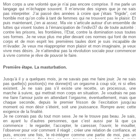
Mon corps a une volonté que je n’ai pas encore comprise. Il me
parle un
langage qui m’échappe souvent. Il m’envoie des signes que
je ne sais
pas interpréter. J’ai passé des années à croire que j’étais
“frigide”, cet
horrible mot qu’on colle à tant de femmes qui ne trouvent
pas le plaisir. Et
puis maintenant, j’en ai assez. Ma vie s’articule autour
d’un ensemble de
luttes qui visent toutes à l’émancipation de l’indivi37
du de toute autorité :
contre les prisons, les frontières, l’Etat, contre la
domination sous toutes
ses formes. Je ne veux plus me plier devant
ces normes qui font de mon
corps et de mon esprit les premières taules
dont je suis incapable de
m’évader. Je veux me réapproprier mon plaisir
et mon imaginaire, je veux
vivre mes désirs. Je n’attendrai pas la
révolution sociale pour commencer
à vivre comme je rêve de pouvoir le faire.
Première étape. La masturbation.
Jusqu’à il y a quelques mois, je ne savais pas me faire jouir. Je
ne sais
pas quelle(s) position(s) me donne(nt) un orgasme à coup sûr,
ni si elles
existent. Je ne sais pas s’il existe une recette, un processus,
une
marche à suivre, qui mettrait mon corps en situation. Je voudrais
ne pas
me faire l’amour juste en attendant l’orgasme, éventuellement,
mais que
chaque seconde, depuis le premier frisson de l’excitation
jusqu’au
moment où mon désir s’éteint, soit une jouissance. Rompre
avec cette
exigence de la finalité.
Je ne connais pas du tout mon sexe. Je ne le trouve pas beau.
Je sais,
en ayant lu d’autres personnes, que c’est aussi par là que ça
commence : le regarder, l’accepter, le caresser, l’ouvrir, le mouiller,
l’observer
pour voir comment il réagit ; créer une relation de confiance, et
puis, encore une fois, le ré-intégrer comme une partie de moi, pas un