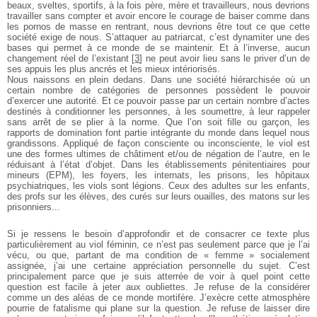
beaux, sveltes,
sportifs, à la fois père, mère et travailleurs, nous devrions
travailler
sans compter et avoir encore le courage de baiser comme dans
les
pornos de masse en rentrant, nous devrions être tout ce que cette
société
exige de nous. S’attaquer au patriarcat, c’est dynamiter une des
bases
qui permet à ce monde de se maintenir. Et à l’inverse, aucun
changement
réel de l’existant
[
3
]
ne peut avoir lieu sans le priver d’un de
ses appuis
les plus ancrés et les mieux intériorisés.
Nous naissons en plein dedans. Dans une société hiérarchisée
où un
certain nombre de catégories de personnes possèdent le pouvoir
d’exercer une autorité. Et ce pouvoir passe par un certain nombre
d’actes
destinés à conditionner les personnes, à les soumettre, à leur
rappeler
sans arrêt de se plier à la norme. Que l’on soit fille ou garçon,
les
rapports de domination font partie intégrante du monde dans lequel
nous
grandissons. Appliqué de façon consciente ou inconsciente,
le viol est
une des formes ultimes de châtiment et/ou de négation de
l’autre, en le
réduisant à l’état d’objet. Dans les établissements pénitentiaires
pour
mineurs (EPM), les foyers, les internats, les prisons, les
hôpitaux
psychiatriques, les viols sont légions. Ceux des adultes sur les
enfants,
des profs sur les élèves, des curés sur leurs ouailles, des matons
sur les
prisonniers...
Si je ressens le besoin d’approfondir et de consacrer ce texte
plus
particulièrement au viol féminin, ce n’est pas seulement parce que
je l’ai
vécu, ou que, partant de ma condition de « femme » socialement
assignée, j’ai une certaine appréciation personnelle du sujet. C’est
principalement
parce que je suis atterrée de voir à quel point cette
question
est facile à jeter aux oubliettes. Je refuse de la considérer
comme un
des aléas de ce monde mortifère. J’exècre cette atmosphère
pourrie
de fatalisme qui plane sur la question. Je refuse de laisser dire