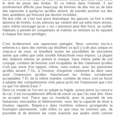
le droit de poser des limites. Et ce même
dans l’intimité. Il est
extrêmement difficile pour beaucoup de femmes
de dire non ou de faire
des reproches à quelqu’un qu’elles aiment, de
prendre position sur des
faits quotidiens qui finissent par devenir invisibles.
De leur côté, et c’est tout aussi dramatique, les garçons se font
à cette
absence de limites, à ces silences qui veulent dire oui selon
leurs envies,
sans même envisager qu’un « oui » prononcé peut être
forcé, ou surfait.
Habitués à prendre en conquérants et maîtres un territoire
où ils rejouent
à chaque fois leurs privilèges.
C’est évidemment une oppression partagée. Nous sommes
tou.te.s
enfermé.e.s dans des normes qui étouffent ce qu’il y’a de plus
unique en
chacun.e de nous, et brouillent toutes les possibilités de rencontres
autres que celles que cette société hiérarchisée nous impose.
La plupart
des relations intimes en portent la marque. Sans même
parler de viol
conjugal, combien de femmes sont incapables de dire
clairement qu’elles
n’ont pas envie d’un rapport, même, voire surtout,
avec les personnes
qu’elles aiment ? Ou, à l’inverse, d’exprimer clairement
du désir sans
avoir l’impression qu’elles franchissent les limites
socialement
acceptables ? Et, de la même manière, combien de mecs vont se forcer
à adopter des comportements virils parce qu’ils ont l’impression
que c’est
ce que l’on attend d’eux ?
Dans ce monde où l’on est ou salope ou frigide, acteur porno ou coincé.e
du cul, il est incroyablement difficile de savoir ce que l’on veut être. Alors
on accepte tout. Parce que ce monde-là, avec la pauvreté de ses
fantasmes mercantiles et hétéronormés, nous ôte la capacité de rêver à
d’autres rapports. Baigné.e.s dans l’extrême violence qu’engendre
la
frustration permanente, celle d’être ce que nous ne sommes pas,
de
posséder et de dominer les corps exposés aux quatre vents comme