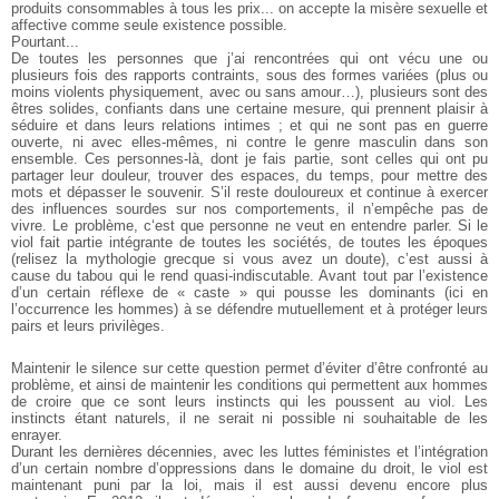
produits consommables à tous les prix... on accepte la misère sexuelle et
affective comme seule existence possible.
Pourtant...
De toutes les personnes que j’ai rencontrées qui ont vécu une ou
plusieurs fois des rapports contraints, sous des formes variées (plus ou
moins violents physiquement, avec ou sans amour…), plusieurs sont
des
êtres solides, confiants dans une certaine mesure, qui prennent
plaisir à
séduire et dans leurs relations intimes ; et qui ne sont pas en
guerre
ouverte, ni avec elles-mêmes, ni contre le genre masculin dans
son
ensemble. Ces personnes-là, dont je fais partie, sont celles qui ont
pu
partager leur douleur, trouver des espaces, du temps, pour mettre
des
mots et dépasser le souvenir. S’il reste douloureux et continue à
exercer
des influences sourdes sur nos comportements, il n’empêche
pas de
vivre.
Le problème, c‘est que personne ne veut en entendre parler. Si
le
viol fait partie intégrante de toutes les sociétés, de toutes les époques
(relisez la mythologie grecque si vous avez un doute), c’est aussi
à
cause du tabou qui le rend quasi-indiscutable. Avant tout par l’existence
d’un certain réflexe de « caste » qui pousse les dominants (ici
en
l’occurrence les hommes) à se défendre mutuellement et à protéger
leurs
pairs et leurs privilèges.
Maintenir le silence sur cette question permet d’éviter d’être confronté au
problème, et ainsi de maintenir les conditions qui permettent aux hommes
de croire que ce sont leurs instincts qui les poussent au viol. Les
instincts étant naturels, il ne serait ni possible ni souhaitable de les
enrayer.
Durant les dernières décennies, avec les luttes féministes et
l’intégration
d’un certain nombre d’oppressions dans le domaine du
droit, le viol est
maintenant puni par la loi, mais il est aussi devenu encore
plus