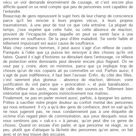
vécu un viol demande énormément de courage, et c’est
encore plus
difficile quand on se rend compte que peu de personnes
sont capables de
l’entendre.
Beaucoup de gens repoussent le sujet hors de leur champ
de conscience
parce qu’il les renvoie à leurs propres vécus, à leurs
propres
traumatismes, à une peur de tout ce que cela entraîne. La
plupart du
temps, j’ose espérer que cette fuite, ou cette absence de
réaction,
provient de l’incapacité dans laquelle on peut se sentir face
à une
personne en souffrance. De la peur d’être maladroit. Se sentir
faible et
tellement impuissant est aussi cause de souffrance.
Mais chez certains hommes, il peut aussi s’agir d’un réflexe de
caste.
Paniqués à l’idée que ça puisse les renvoyer à des choses qu’ils
ont
faites. Quand il s’agit d’histoires se déroulant dans l’entourage, ce
réflexe
de protection entre dominants peut devenir encore plus flagrant.
On ne
veut pas y croire, alors on minimise, parce que ça implique trop
de
choses qu’un de nos copains ait pu commettre un viol. Parfois aussi,
il
s’agit de pure indifférence, il faut bien l’avouer. Enfin, du côté des
filles,
c’est rarement plus glorieux : absence de réaction, dérision, voire
justification du viol parce que « provocation », et puis banalisation…
Même
réflexe de caste, mais de celle des soumis.es. Tellement bien
intériorisé
que nous protégeons instinctivement nos maîtres…
Finalement, ne pas en parler revient aussi, parfois, à épargner
les autres.
Prêtes à sacrifier notre propre douleur au confort mental des
personnes
qui nous entourent. Il n’y a qu’à des gens de confiance, dont
on sait qu’ils
ne nous jugeront pas, ne nous condamneront pas à une
étiquette de
victime d’un regard plein de commisération, aux yeux desquels
nous ne
nous sentirons pas « sali.e.s » à jamais, qu’on peut dire
ce genre de
choses. Quand on essaie d’en parler, et que personne ne
réagit, ou si
peu, plutôt que d’attaquer la lâcheté des personnes qu’on
aime, on fait
avec et on leur trouve des excuses.