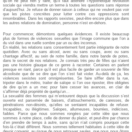
qu’on
ne peut rien y faire, qu’il faut attendre l’hypothétique révolution
sociale
qui viendra mettre un terme à toutes les questions sans réponse
d’aujourd’hui.
Je refuse de donner raison à celleux qui ne veulent pas voir
que les pistes concrètes pour lutter contre ces oppressions sont
innombrables.
Dans les rapports sexistes, peut-être encore plus que dans
les
autres relations de domination, personne n’est en-dehors.
Pour commencer, démontons quelques évidences. Il existe
beaucoup
plus de formes de violences sexuelles que l’image commune
que l’on a
du viol dans une ruelle sombre par un ou des inconnus.
En réalité, les relations sans consentement font partie intégrante
de notre
quotidien. Avec ou sans alcool, avec ou sans coups, avec
ou sans
chantage affectif, au sein de notre famille, dans notre bande
de potes,
dans le secret de nos relations. Je connais très peu de filles
qui n’aient
pas une histoire glauque de ce genre à raconter. Certaines
en parlent
presque en riant, parce qu’il est plus facile de garder un souvenir
de fête
alcoolisée que de se dire que l’on s’est fait violer. Au-delà
de ça, les
violences sexistes sont omniprésentes. Se faire siffler dans la rue,
tripoter dans le métro, traiter de salope si l’on ose riposter, être
obligées
de dire qu’on a un mec pour faire cesser les avances, en clair
de
s’affirmer déjà propriété de quelqu’un…
La sexualité des femmes qui m’entourent depuis que la discussion
s’est
ouverte est parsemée de baisers, d’attouchements, de caresses,
de
pénétrations non-désirés, qu’elles se sentaient incapables
de refuser.
Incapables, ou illégitimes. Salopes, allumeuses, bourrées,
indécises,
faibles. Parce que nous sommes rongées par cette idée
que nous
sommes à notre place, celle de donner du plaisir, et peut-être
par chance
d’en prendre de temps à autre, sans qu’on n’ait compris
pourquoi cette
fois-là c’était différent. Nous sommes tellement
habituées à cette idée de
devoir convenir, au risque de nous retrouver
seules, que nous nous ôtons