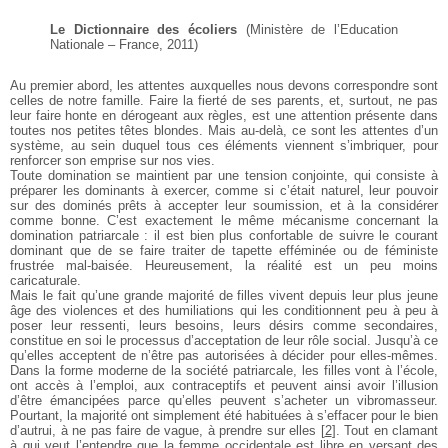
Le Dictionnaire des écoliers
(Ministère de l’Education
Nationale – France, 2011)
Au premier abord, les attentes auxquelles nous devons
correspondre sont
celles de notre famille. Faire la fierté de ses parents,
et, surtout, ne pas
leur faire honte en dérogeant aux règles, est une
attention présente dans
toutes nos petites têtes blondes. Mais au-delà,
ce sont les attentes d’un
système, au sein duquel tous ces éléments
viennent s’imbriquer, pour
renforcer son emprise sur nos vies.
Toute domination se maintient par une tension conjointe, qui
consiste à
préparer les dominants à exercer, comme si c’était naturel,
leur pouvoir
sur des dominés prêts à accepter leur soumission, et à la
considérer
comme bonne. C’est exactement le même mécanisme concernant
la
domination patriarcale : il est bien plus confortable de suivre
le courant
dominant que de se faire traiter de tapette efféminée ou
de féministe
frustrée mal-baisée. Heureusement, la réalité est un peu
moins
caricaturale.
Mais le fait qu’une grande majorité de filles vivent depuis leur
plus jeune
âge des violences et des humiliations qui les conditionnent
peu à peu à
poser leur ressenti, leurs besoins, leurs désirs comme secondaires,
constitue en soi le processus d’acceptation de leur rôle social.
Jusqu’à ce
qu’elles acceptent de n’être pas autorisées à décider pour elles-mêmes.
Dans la forme moderne de la société patriarcale, les filles vont à l’école,
ont accès à l’emploi, aux contraceptifs et peuvent ainsi avoir l’illusion
d’être émancipées parce qu’elles peuvent s’acheter un vibromasseur.
Pourtant, la majorité ont simplement été habituées à s’effacer pour le bien
d’autrui, à ne pas faire de vague, à prendre sur elles
[
2
]
. Tout en clamant
à qui veut l’entendre que la femme occidentale est libre en versant des