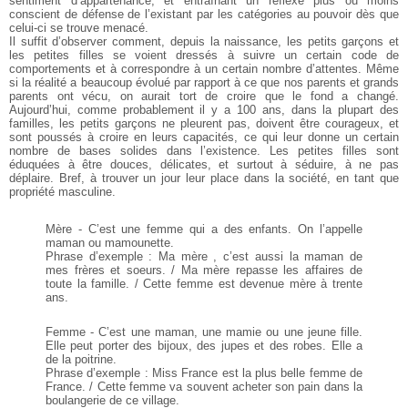
sentiment d’appartenance, et entraînant un réflexe plus
ou moins
conscient de défense de l’existant par les catégories au pouvoir
dès que
celui-ci se trouve menacé.
Il suffit d’observer comment, depuis la naissance, les petits
garçons et
les petites filles se voient dressés à suivre un certain
code de
comportements et à correspondre à un certain nombre d’attentes.
Même
si la réalité a beaucoup évolué par rapport à ce que nos
parents et grands
parents ont vécu, on aurait tort de croire que le fond
a changé.
Aujourd’hui, comme probablement il y a 100 ans, dans la
plupart des
familles, les petits garçons ne pleurent pas, doivent être
courageux, et
sont poussés à croire en leurs capacités, ce qui leur donne
un certain
nombre de bases solides dans l’existence. Les petites
filles sont
éduquées à être douces, délicates, et surtout à séduire, à ne
pas
déplaire. Bref, à trouver un jour leur place dans la société, en tant
que
propriété masculine.
Mère - C’est une femme qui a des enfants. On l’appelle
maman ou mamounette.
Phrase d’exemple : Ma mère , c’est aussi la maman de
mes frères et soeurs. / Ma mère repasse les affaires de
toute la famille. / Cette femme est devenue mère à trente
ans.
Femme - C’est une maman, une mamie ou une jeune fille.
Elle peut porter des bijoux, des jupes et des robes. Elle a
de la poitrine.
Phrase d’exemple : Miss France est la plus belle femme de
France. / Cette femme va souvent acheter son pain dans la
boulangerie de ce village.