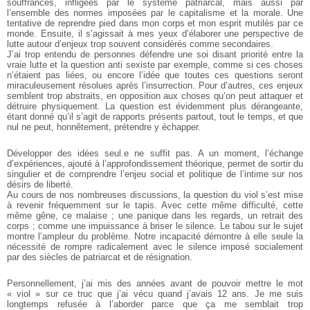
souffrances, infligées par le système patriarcal, mais aussi par
l’ensemble des normes imposées par le capitalisme et la morale. Une
tentative de reprendre pied dans mon corps et mon esprit mutilés par
ce
monde. Ensuite, il s’agissait à mes yeux d’élaborer une perspective
de
lutte autour d’enjeux trop souvent considérés comme secondaires.
J’ai trop entendu de personnes défendre une soi disant
priorité entre la
vraie lutte et la question anti sexiste par exemple,
comme si ces choses
n’étaient pas liées, ou encore l’idée que toutes
ces questions seront
miraculeusement résolues après l’insurrection.
Pour d’autres, ces enjeux
semblent trop abstraits, en opposition aux
choses qu’on peut attaquer et
détruire physiquement.
La question est évidemment plus dérangeante,
étant donné qu’il s’agit de rapports présents
partout, tout le temps, et que
nul ne peut,
honnêtement, prétendre y échapper.
Développer des idées seul.e ne suffit pas. A un moment,
l’échange
d’expériences, ajouté à l’approfondissement théorique, permet
de sortir du
singulier et de comprendre l’enjeu social et politique de
l’intime sur nos
désirs de liberté.
Au cours de nos nombreuses discussions, la question du viol
s’est mise
à revenir fréquemment sur le tapis. Avec cette même difficulté,
cette
même gêne, ce malaise ; une panique dans les regards, un
retrait des
corps ; comme une impuissance à briser le silence. Le tabou
sur le sujet
montre l’ampleur du problème. Notre incapacité démontre à
elle seule la
nécessité de rompre radicalement avec le silence imposé
socialement
par des siècles de patriarcat et de résignation.
Personnellement, j’ai mis des années avant de pouvoir mettre
le mot
« viol » sur ce truc que j’ai vécu quand j’avais 12 ans. Je me
suis
longtemps refusée à l’aborder parce que ça me semblait trop