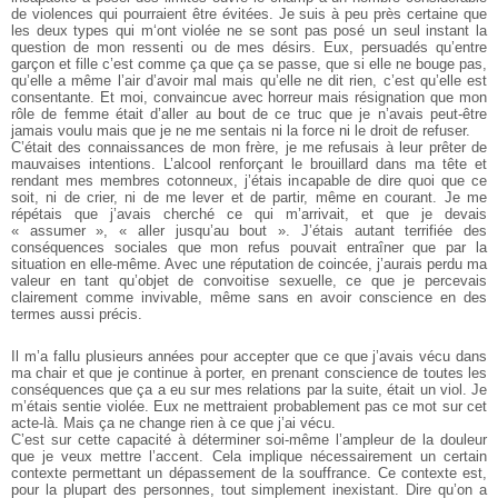
de violences qui pourraient être évitées. Je suis à peu près
certaine que
les deux types qui m‘ont violée ne se sont pas posé un
seul instant la
question de mon ressenti ou de mes désirs. Eux, persuadés
qu’entre
garçon et fille c’est comme ça que ça se passe, que
si elle ne bouge pas,
qu’elle a même l’air d’avoir mal mais qu’elle ne
dit rien, c’est qu’elle est
consentante. Et moi, convaincue avec horreur
mais résignation que mon
rôle de femme était d’aller au bout de ce truc
que je n’avais peut-être
jamais voulu mais que je ne me sentais ni la
force ni le droit de refuser.
C’était des connaissances de mon frère, je me refusais à leur
prêter de
mauvaises intentions. L’alcool renforçant le brouillard dans
ma tête et
rendant mes membres cotonneux, j’étais incapable de dire
quoi que ce
soit, ni de crier, ni de me lever et de partir, même en courant.
Je me
répétais que j’avais cherché ce qui m’arrivait, et que je devais
« assumer », « aller jusqu’au bout ». J’étais autant terrifiée des
conséquences sociales que mon refus pouvait entraîner que par la
situation
en elle-même. Avec une réputation de coincée, j’aurais perdu ma
valeur en tant qu’objet de convoitise sexuelle, ce que je percevais
clairement comme invivable, même sans en avoir conscience en des
termes aussi précis.
Il m’a fallu plusieurs années pour accepter que ce que j’avais
vécu dans
ma chair et que je continue à porter, en prenant conscience
de toutes les
conséquences que ça a eu sur mes relations par la suite,
était un viol. Je
m’étais sentie violée. Eux ne mettraient probablement
pas ce mot sur cet
acte-là. Mais ça ne change rien à ce que j’ai vécu.
C’est sur cette capacité à déterminer soi-même l’ampleur de
la douleur
que je veux mettre l’accent. Cela implique nécessairement
un certain
contexte permettant un dépassement de la souffrance. Ce
contexte est,
pour la plupart des personnes, tout simplement inexistant.
Dire qu’on a