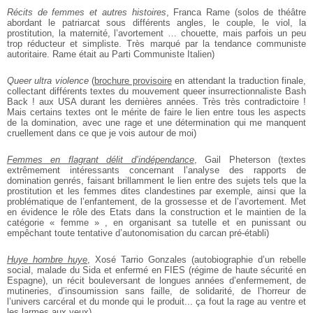
Récits de femmes et autres histoires
, Franca Rame (solos de
théâtre
abordant le patriarcat sous différents angles, le couple, le viol,
la
prostitution, la maternité, l’avortement … chouette, mais parfois un
peu
trop réducteur et simpliste. Très marqué par la tendance communiste
autoritaire. Rame était au Parti Communiste Italien)
Queer ultra violence
(
brochure provisoire
en attendant la traduction
finale,
collectant différents textes du mouvement queer insurrectionnaliste
Bash
Back ! aux USA durant les dernières années. Très
très contradictoire !
Mais certains textes ont le mérite de faire le lien
entre tous les aspects
de la domination, avec une rage et une détermination
qui me manquent
cruellement dans ce que je vois autour de moi)
Femmes en flagrant délit d’indépendance
, Gail Pheterson (textes
extrêmement intéressants concernant l’analyse des rapports de
domination genrés, faisant brillamment le lien entre des sujets tels que la
prostitution et les femmes dites clandestines par exemple, ainsi que la
problématique de l’enfantement, de la grossesse et de l’avortement. Met
en évidence le rôle des Etats dans la construction et le maintien
de la
catégorie « femme » , en organisant sa tutelle et en punissant ou
empêchant toute tentative d’autonomisation du carcan pré-établi)
Huye hombre huye
, Xosé Tarrio Gonzales (autobiographie d’un
rebelle
social, malade du Sida et enfermé en FIES (régime de haute
sécurité en
Espagne), un récit bouleversant de longues années d’enfermement,
de
mutineries, d’insoumission sans faille, de solidarité, de
l’horreur de
l’univers carcéral et du monde qui le produit... ça fout la
rage au ventre et
les larmes aux yeux)