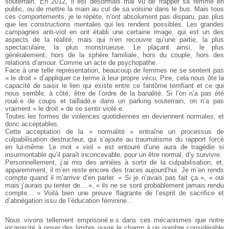
souterrain. En 2012, il est désormais mal vu de frapper sa
femme en
public, ou de mettre la main au cul de sa voisine dans le
bus. Mais tous
ces comportements, je le répète, n’ont absolument pas
disparu, pas plus
que les constructions mentales qui les rendent possibles.
Les grandes
campagnes anti-viol en ont établi une certaine image,
qui est un des
aspects de la réalité, mais qui n’en recouvre qu’une
partie, la plus
spectaculaire, la plus monstrueuse. Le plaçant ainsi, le
plus
généralement, hors de la sphère familiale, hors du couple, hors des
relations d’amour. Comme un acte de psychopathe.
Face à une telle représentation, beaucoup de femmes ne se sentent pas
« le droit » d’appliquer ce terme à leur propre vécu. Pire, cela nous ôte la
capacité
de saisir le lien qui existe entre ce fantôme terrifiant et ce qui
nous semble,
à côté, être de l’ordre de la banalité. Si l’on n’a pas été
roué.e de coups
et tailladé.e dans un parking souterrain, on n’a pas
vraiment « le droit » de se sentir
violé.e.
Toutes les formes de violences quotidiennes en deviennent normales,
et
donc acceptables.
Cette acceptation de la « normalité » entraîne un processus de
culpabilisation destructeur, qui s’ajoute au traumatisme du rapport forcé
en lui-même. Le mot « viol » est entouré d’une aura de tragédie si
insurmontable
qu’il paraît inconcevable, pour un être normal, d’y survivre.
Personnellement, j’ai mis des années à sortir de la culpabilisation, et,
apparemment, il m’en reste encore des traces aujourd’hui. Je m’en rends
compte quand il m’arrive d’en parler. « Si je n’avais pas fait ça », « oui
mais j’aurais pu tenter de... », « ils ne se sont probablement jamais rendu
compte... » Voilà bien une preuve flagrante de l’esprit de
sacrifice et
d’abnégation issu de l’éducation féminine…
Nous vivons tellement emprisoné.e.s dans ces mécanismes que
notre
incapacité à poser des limites ouvre le champ à un nombre considérable