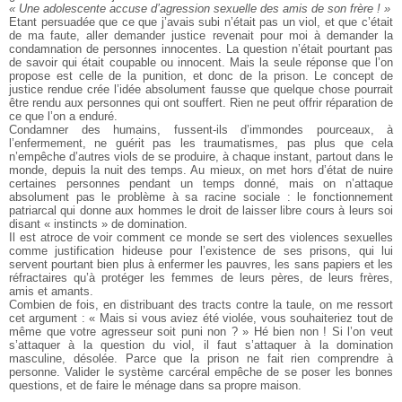
« Une adolescente accuse d’agression sexuelle des amis de son frère ! »
Etant persuadée que ce que j’avais subi n’était pas un viol, et
que c’était
de ma faute, aller demander justice revenait pour moi à demander
la
condamnation de personnes innocentes. La question n’était
pourtant pas
de savoir qui était coupable ou innocent. Mais la seule
réponse que l’on
propose est celle de la punition, et donc de la prison.
Le concept de
justice rendue crée l’idée absolument fausse que
quelque chose pourrait
être rendu aux personnes qui ont souffert. Rien
ne peut offrir réparation de
ce que l’on a enduré.
Condamner des humains, fussent-ils d’immondes pourceaux,
à
l’enfermement, ne guérit pas les traumatismes, pas plus que cela
n’empêche d’autres viols de se produire, à chaque instant, partout dans
le
monde, depuis la nuit des temps. Au mieux, on met hors d’état de nuire
certaines personnes pendant un temps donné, mais on n’attaque
absolument pas le problème à sa racine sociale : le fonctionnement
patriarcal qui donne aux hommes le droit de laisser libre cours à leurs soi
disant « instincts » de domination.
Il est atroce de voir comment ce monde se sert des violences
sexuelles
comme justification hideuse pour l’existence de ses prisons,
qui lui
servent pourtant bien plus à enfermer les pauvres, les
sans papiers et les
réfractaires qu’à protéger les femmes de leurs
pères, de leurs frères,
amis et amants.
Combien de fois, en distribuant des tracts contre la taule, on me
ressort
cet argument : « Mais si vous aviez été violée, vous souhaiteriez
tout de
même que votre agresseur soit puni non ? » Hé bien non ! Si
l’on veut
s’attaquer à la question du viol, il faut s’attaquer à la domination
masculine, désolée. Parce que la prison ne fait rien comprendre à
personne. Valider le système carcéral empêche de se poser les bonnes
questions, et de faire le ménage dans sa propre maison.