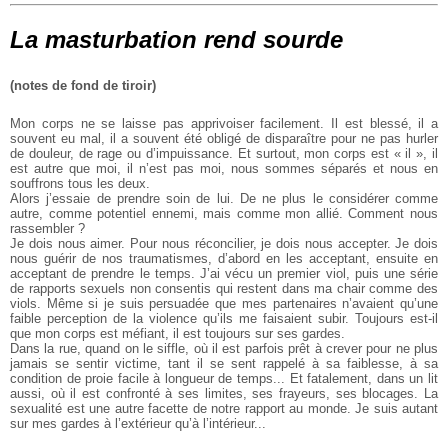
La masturbation rend sourde
(notes de fond de tiroir)
Mon corps ne se laisse pas apprivoiser facilement. Il est blessé,
il a
souvent eu mal, il a souvent été obligé de disparaître pour ne pas
hurler
de douleur, de rage ou d’impuissance. Et surtout, mon corps est « il », il
est autre que moi, il n’est pas moi, nous sommes séparés et nous en
souffrons tous les deux.
Alors j’essaie de prendre soin de lui. De ne plus le considérer
comme
autre, comme potentiel ennemi, mais comme mon allié. Comment
nous
rassembler ?
Je dois nous aimer. Pour nous réconcilier, je dois nous accepter.
Je dois
nous guérir de nos traumatismes, d’abord en les acceptant,
ensuite en
acceptant de prendre le temps. J’ai vécu un premier viol,
puis une série
de rapports sexuels non consentis qui restent dans ma
chair comme des
viols. Même si je suis persuadée que mes partenaires
n’avaient qu’une
faible perception de la violence qu’ils me faisaient
subir. Toujours est-il
que mon corps est méfiant, il est toujours sur ses
gardes.
Dans la rue, quand on le siffle, où il est parfois prêt à crever
pour ne plus
jamais se sentir victime, tant il se sent rappelé à sa faiblesse,
à sa
condition de proie facile à longueur de temps... Et fatalement,
dans un lit
aussi, où il est confronté à ses limites, ses frayeurs,
ses blocages. La
sexualité est une autre facette de notre rapport au
monde. Je suis autant
sur mes gardes à l’extérieur qu’à l’intérieur...