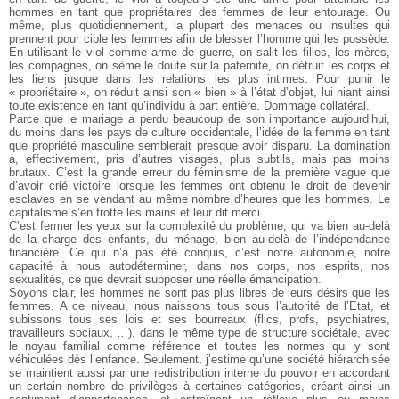
hommes en tant que propriétaires des femmes de leur entourage. Ou
même, plus quotidiennement, la plupart des menaces ou insultes qui
prennent pour cible les femmes afin de blesser l’homme qui les possède.
En utilisant le viol comme arme de guerre, on salit les filles, les
mères,
les compagnes, on sème le doute sur la paternité, on détruit les
corps et
les liens jusque dans les relations les plus intimes. Pour punir
le
« propriétaire », on réduit ainsi son « bien » à l’état d’objet, lui niant
ainsi
toute existence en tant qu’individu à part entière. Dommage collatéral.
Parce que le mariage a perdu beaucoup de son importance aujourd’hui,
du moins dans les pays de culture occidentale, l’idée de la
femme en tant
que propriété masculine semblerait presque avoir disparu.
La domination
a, effectivement, pris d’autres visages, plus subtils,
mais pas moins
brutaux. C’est la grande erreur du féminisme de la
première vague que
d’avoir crié victoire lorsque les femmes ont obtenu
le droit de devenir
esclaves en se vendant au même nombre d’heures
que les hommes. Le
capitalisme s’en frotte les mains et leur dit merci.
C’est fermer les yeux sur la complexité du problème, qui va
bien au-delà
de la charge des enfants, du ménage, bien au-delà de l’indépendance
financière. Ce qui n’a pas été conquis, c’est notre autonomie,
notre
capacité à nous autodéterminer, dans nos corps, nos esprits,
nos
sexualités, ce que devrait supposer une réelle émancipation.
Soyons clair, les hommes ne sont pas plus libres de leurs désirs
que les
femmes. A ce niveau, nous naissons tous sous l’autorité
de l’Etat, et
subissons tous ses lois et ses bourreaux (flics, profs, psychiatres,
travailleurs sociaux, …), dans le même type de structure sociétale,
avec
le noyau familial comme référence et toutes les normes
qui y sont
véhiculées dès l’enfance. Seulement, j’estime qu’une société
hiérarchisée
se maintient aussi par une redistribution interne du pouvoir
en accordant
un certain nombre de privilèges à certaines catégories,
créant ainsi un