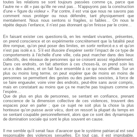
toutes les relations se sont toujours passées comme ça, parce que
l’autre ne « dit » pas qu’ille ne veut pas... N’appuyons pas la construction
d’une « figure du violeur ». Par contre, il est vrai que nous ne savons pas
comment nous protéger ou nous défendre, tant physiquement que
mentalement. Nous nous sentons si fragiles, si faibles… On nous le
répète depuis l’enfance, il n’est pas étonnant qu’on finisse par le croire…
En faisant exister ces questions-là, en les rendant vivantes, présentes,
on prend conscience et on expérimente concrètement que la fatalité peut
être rompue, qu’on peut poser des limites, en sortir renforcé.e.s et qu’on
n’est pas isolé.e.s. S’il est illusoire d’espérer sentir l’impact de ce type de
comportements à l’échelle d’une ville, cela peut
marcher dans des lieux
collectifs, des réseaux de personnes qui se
croisent assez régulièrement.
Dans ces endroits, on fait attention à ces
choses-là, on prend soin les
un.e.s des autres, et on fait face ensemble
à ce qui nous effraie. Sur un
plus ou moins long terme, on peut espérer
que de moins en moins de
personnes se permettent des gestes ou des
paroles sexistes, à force de
se faire engueuler, voire virer des endroits,
peut-être sans avoir compris,
mais en constatant au moins que ça ne marche pas toujours comme on
l’espère…
Que de plus en plus de personnes, se sentant en confiance,
prenant
conscience de la dimension collective de ces violences, trouvent
des
espaces pour en parler ; que ce sujet ne soit plus la chose la
plus
honteuse qu’on puisse avoir vécu, dont on ressort la plupart du
temps en
se sentant coupable personnellement, alors que ce sont des
dynamiques
de domination sociale qui sont le plus souvent en cause.
Il me semble qu’il serait faux d’avancer que le système patriarcal
est seul
responsable des violences sexuelles. En tout cas, il est improbable,