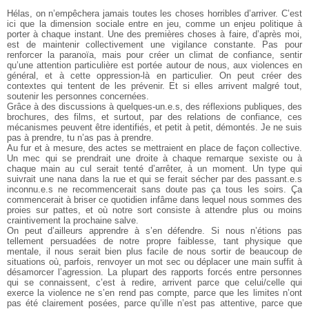
Hélas, on n’empêchera jamais toutes les choses horribles d’arriver. C’est
ici que la dimension sociale entre en jeu, comme un enjeu politique à
porter à chaque instant. Une des premières choses à faire, d’après moi,
est de maintenir collectivement une vigilance constante. Pas pour
renforcer la paranoïa, mais pour créer un climat de confiance,
sentir
qu’une attention particulière est portée autour de nous, aux violences
en
général, et à cette oppression-là en particulier. On peut créer
des
contextes qui tentent de les prévenir. Et si elles arrivent malgré
tout,
soutenir les personnes concernées.
Grâce à des discussions à quelques-un.e.s, des réflexions publiques, des
brochures, des films, et surtout, par des relations de confiance, ces
mécanismes peuvent être identifiés, et petit à petit, démontés. Je ne suis
pas à prendre, tu n’as pas à prendre.
Au fur et à mesure, des actes se mettraient en place de façon
collective.
Un mec qui se prendrait une droite à chaque remarque sexiste
ou à
chaque main au cul serait tenté d’arrêter, à un moment. Un type qui
suivrait une nana dans la rue et qui se ferait sécher par des passant.e.s
inconnu.e.s ne recommencerait sans doute pas ça tous les soirs. Ça
commencerait à briser ce quotidien infâme dans lequel nous sommes des
proies sur pattes, et où notre sort consiste à attendre plus ou moins
craintivement la prochaine salve.
On peut d’ailleurs apprendre à s’en défendre. Si nous n’étions
pas
tellement persuadées de notre propre faiblesse, tant physique que
mentale, il nous serait bien plus facile de nous sortir de beaucoup de
situations où, parfois, renvoyer un mot sec ou déplacer une main suffit
à
désamorcer l’agression. La plupart des rapports forcés entre personnes
qui se connaissent, c’est à redire, arrivent parce que celui/celle qui
exerce la violence ne s’en rend pas compte, parce que les limites n’ont
pas été clairement posées, parce qu’ille n’est pas attentive, parce que