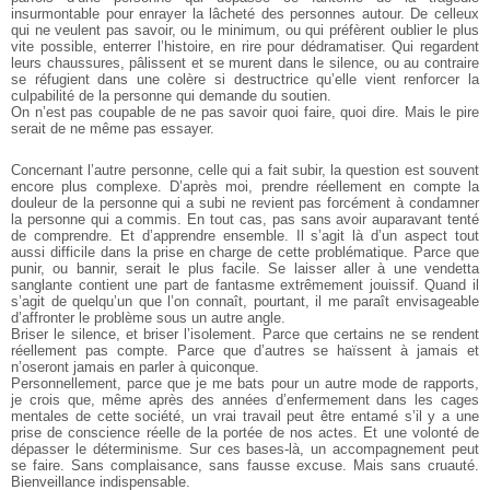
insurmontable pour enrayer la lâcheté des personnes autour.
De celleux
qui ne veulent pas savoir, ou le minimum, ou qui préfèrent
oublier le plus
vite possible, enterrer l’histoire, en rire pour dédramatiser.
Qui regardent
leurs chaussures, pâlissent et se murent dans le
silence, ou au contraire
se réfugient dans une colère si destructrice
qu’elle vient renforcer la
culpabilité de la personne qui demande du soutien.
On n’est pas coupable de ne pas savoir quoi faire, quoi dire. Mais le pire
serait de ne même pas essayer.
Concernant l’autre personne, celle qui a fait subir, la question
est souvent
encore plus complexe. D’après moi, prendre réellement en
compte la
douleur de la personne qui a subi ne revient pas forcément
à condamner
la personne qui a commis. En tout cas, pas sans avoir
auparavant tenté
de comprendre. Et d’apprendre ensemble. Il s’agit là
d’un aspect tout
aussi difficile dans la prise en charge de cette problématique.
Parce que
punir, ou bannir, serait le plus facile. Se laisser
aller à une vendetta
sanglante contient une part de fantasme extrêmement
jouissif. Quand il
s’agit de quelqu’un que l’on connaît, pourtant, il
me paraît envisageable
d’affronter le problème sous un autre angle.
Briser le silence, et briser l’isolement. Parce que certains ne se
rendent
réellement pas compte. Parce que d’autres se haïssent à jamais
et
n’oseront jamais en parler à quiconque.
Personnellement, parce que je me bats pour un autre mode
de rapports,
je crois que, même après des années d’enfermement
dans les cages
mentales de cette société, un vrai travail peut être
entamé s’il y a une
prise de conscience réelle de la portée de nos
actes. Et une volonté de
dépasser le déterminisme. Sur ces bases-là,
un accompagnement peut
se faire. Sans complaisance, sans fausse
excuse. Mais sans cruauté.
Bienveillance indispensable.