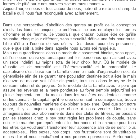
larmes de pitié sur « nos pauvres soeurs musulmanes »...
Aujourd’hui, en nous et tout autour de nous, notre être reste un
champ de
bataille qu’il nous faut reconquérir avec acharnement.
Dans une perspective d’abolition des genres au profit de la conception
d’individus libres et uniques, je préférerais ne pas employer les
termes
d’homme et de femme. Je voudrais que chacun puisse être
ce qu’ille
souhaite, chaque jour différent, sans sexualité définie une
fois pour toute.
Libre d’être à l’écoute de ses désirs. Des désirs pour
des personnes,
quelle que soit la boite dans laquelle nous avons été
rangé.e.s.
Mais nous grandissons dans un mode de classement binaire,
sans appel,
où l’on opère quasi-systématiquement les personnes
qui naissent avec
un sexe indéfini au mépris total de leur choix futur.
Où le modèle de
réussite et de normalité est l’hétérosexualité et la
parentalité. Le
capitalisme s’est basé sur la famille comme mode d’organisation
sociale
généralisée afin de se garantir une population destinée
soit à être la main
d’oeuvre de masse soit l’élite dirigeante, tous
unis dans le mythe de la
consommation et du progrès. Si le modèle de
la famille avec le père qui
assure les revenus et la mère pondeuse au
foyer semble aujourd’hui en
pleine fragmentation - du moins dans les
sociétés occidentales comme
on les connaît - le capital, qu’il le crée ou en soit la conséquence, trouve
toujours de nouvelles manières d’exploiter
le sexisme. Quel que soit notre
genre, il y a toujours quelque
chose à nous vendre. Des pilules
amaigrissantes aux abonnements
dans des clubs de fitness, en passant
par les séances chez le psy pour
régler les problèmes de couple, sans
oublier le marché que représentent
les hormones et la chirurgie pour tous
les êtres qui voudraient
transformer leur apparence afin de se sentir plus
acceptables... Nos
sexes, nos corps, nos frustrations sont de véritables
mines d’or et nous
enchaînent à nos propres oppressions. Performants,