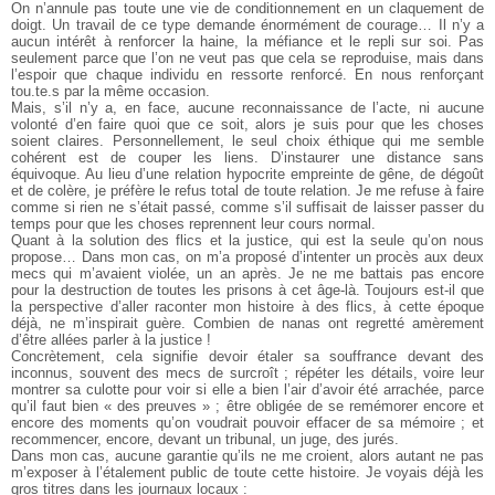
On n’annule pas toute une vie de conditionnement en un
claquement de
doigt. Un travail de ce type demande énormément de
courage… Il n’y a
aucun intérêt à renforcer la haine, la méfiance et le
repli sur soi. Pas
seulement parce que l’on ne veut pas que cela se reproduise,
mais dans
l’espoir que chaque individu en ressorte renforcé.
En nous renforçant
tou.te.s par la même occasion.
Mais, s’il n’y a, en face, aucune reconnaissance de l’acte, ni
aucune
volonté d’en faire quoi que ce soit, alors je suis pour que les
choses
soient claires. Personnellement, le seul choix éthique qui me
semble
cohérent est de couper les liens. D’instaurer une distance sans
équivoque. Au lieu d’une relation hypocrite empreinte de gêne, de
dégoût
et de colère, je préfère le refus total de toute relation. Je me
refuse à faire
comme si rien ne s’était passé, comme s’il suffisait de laisser passer du
temps pour que les choses reprennent leur cours normal.
Quant à la solution des flics et la justice, qui est la seule qu’on
nous
propose… Dans mon cas, on m’a proposé d’intenter un procès
aux deux
mecs qui m’avaient violée, un an après. Je ne me battais pas
encore
pour la destruction de toutes les prisons à cet âge-là. Toujours
est-il que
la perspective d’aller raconter mon histoire à des flics, à cette
époque
déjà, ne m’inspirait guère. Combien de nanas ont regretté
amèrement
d’être allées parler à la justice !
Concrètement, cela signifie devoir étaler sa souffrance devant
des
inconnus, souvent des mecs de surcroît ; répéter les détails, voire
leur
montrer sa culotte pour voir si elle a bien l’air d’avoir été arrachée,
parce
qu’il faut bien « des preuves » ; être obligée de se remémorer
encore et
encore des moments qu’on voudrait pouvoir effacer de sa
mémoire ; et
recommencer, encore, devant un tribunal, un juge, des jurés.
Dans mon cas, aucune garantie qu’ils ne me croient, alors autant
ne pas
m’exposer à l’étalement public de toute cette histoire. Je voyais déjà les
gros titres dans les journaux locaux :