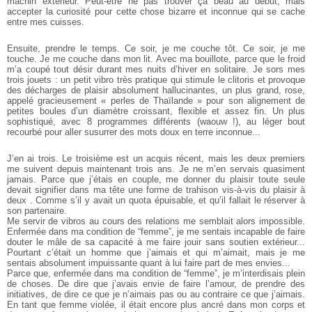
machin extérieur. Peut-être ne pas trouver ça beau au début, mais
accepter
la curiosité pour cette chose bizarre et inconnue qui se cache
entre mes cuisses.
Ensuite, prendre le temps. Ce soir, je me couche tôt. Ce soir, je
me
touche. Je me couche dans mon lit. Avec ma bouillote, parce que
le froid
m’a coupé tout désir durant mes nuits d’hiver en solitaire. Je
sors mes
trois jouets : un petit vibro très pratique qui stimule le clitoris
et provoque
des décharges de plaisir absolument hallucinantes, un
plus grand, rose,
appelé gracieusement « perles de Thaïlande » pour son alignement de
petites boules d’un diamètre croissant, flexible et assez fin. Un plus
sophistiqué, avec 8 programmes différents (waouw !), au léger bout
recourbé pour aller susurrer des mots doux en terre inconnue...
J’en ai trois. Le troisième est un acquis récent, mais les deux
premiers
me suivent depuis maintenant trois ans. Je ne m’en servais
quasiment
jamais. Parce que j’étais en couple, me donner du plaisir
toute seule
devait signifier dans ma tête une forme de trahison vis-à-vis
du plaisir à
deux . Comme s’il y avait un quota épuisable, et qu’il fallait
le réserver à
son partenaire.
Me servir de vibros au cours des relations me semblait alors impossible.
Enfermée dans ma condition de “femme”, je me sentais incapable
de faire
douter le mâle de sa capacité à me faire jouir sans
soutien extérieur...
Pourtant c’était un homme que j’aimais et qui m’aimait,
mais je me
sentais absolument impuissante quant à lui faire part
de mes envies...
Parce que, enfermée dans ma condition de “femme”, je m’interdisais
plein
de choses. De dire que j’avais envie de faire l’amour, de
prendre des
initiatives, de dire ce que je n’aimais pas ou au contraire
ce que j’aimais.
En tant que femme violée, il était encore plus ancré
dans mon corps et