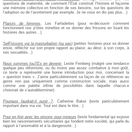
questions de maternité, de comment l’Etat construit l’histoire et façonne
une mémoire collective en fonction de ses besoins, sur les questions de
l’adoption ou de l’avortement par exemple. Je ne vous en dis pas plus…)
Plaisirs de femmes
, Les Farfadettes (pour re-découvrir comment
fonctionnent nos p’tites minettes et se donner des frissons en lisant les
histoires des autres…)
SelFrissons via la masturbation (ou pas)
(petites histoires
pour se donner
envie, réfléchir sur son propre rapport au plaisir, au désir,
à son corps, à
ses sexualités...)
Nous sommes touTEs en devenir
, Leslie Feinberg (malgré
une tendance
quelque peu réformiste, ou du moins pas assez combative
à mon goût,
ce texte a représenté une bonne introduction pour
moi, concernant la
« question trans ». J’aime particulièrement sa façon
de se référencer au
genre non pas uniquement comme construction
sociale, mais aussi
comme une palette infinie de possibilités dans
laquelle chacun.e
choisirait de s’autodéterminer)
Pourquoi faudrait-il punir ?
, Catherine Baker (texte particulièrement
important dans ma vie. Tout est dans le titre…)
Pour en finir avec les prisons pour mineurs
(texte fondamental
qui expose
bien les raisonnements sécuritaires qui fondent notre société,
qui parle du
rapport à l’anormalité et à la dangerosité...)