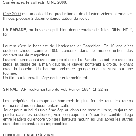
Soirée avec le collectif CINÉ 2000.
:
Ciné 2000
est un collectif de production et de
diffusion vidéos alternative.
Il nous propose 2 documentaires autour du rock :
LA PARADE,
ou la vie en pull bleu documentaire de Jules Ribis, HDIY,
83’.
Laurent c’est le bassiste de Headcases et Gatechien. En 10 ans c’est
quelque chose comme 1000 concerts dans le monde entier, des
couvertures de magazines...
Laurent tourne aussi avec son projet solo, La Parade. La batterie avec les
pieds, la basse de la main gauche, le clavier bontempi à droite, le chant
avec la bouche. Un homme orchestre grunge que j’ai suivi sur une
tournée.
Un film sur le travail, l’âge adulte et le rock’n roll.
SPINAL TAP
, rockumentaire de Rob Reiner, 1984, 1h 22 mn
Les péripéties du groupe de hard-rock le plus fou de tous les temps
retracées dans un documentaire culte.
Jouer pour un bal du troisième âge ou dans une base militaire, toujours se
perdre dans les coulisses, voir le groupe tiraillé par les conflits d’ego
entre leaders ou encore voir ses batteurs mourir les uns après les autres
dans des circonstances improbables...
LUNDI 20 FÉVRIER à 20h30