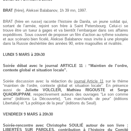
BRAT
(frère), Aleksei Balabanov, 1h 39 mn, 1997.
BRAT (frère en russe) raconte l’histoire de Danila, un jeune soldat qui,
sortant de l’armée, rejoint son frère à Saint Petersbourg. Celui-ci se
trouve être un tueur à gages et va bientôt l’embarquer dans ses affaires
expéditives. Sous couvert de proposer un film d’action au rythme soutenu
et aux scénario bien ficelé, Aleksei Balabanov nous invite à une plongée
dans la Russie deshéritée des années 90, entre magouilles et rivalités.
LUNDI 5 MARS à 20h30
Soirée débat avec le journal ARTICLE 11 :
“Maintien de l’ordre,
contexte global et situation locale”.
Soirée discussion avec la rédaction du
journal Article 11
sur le thème
“maintien de l’ordre, contexte global et situation locale”.
En présence
aussi de
Juliette VOLCLER, Mathieu RIGOUSTE et Serge
QUADRUPPANI
, respectivement auteurs des ouvrages “Le son comme
arme” (éditions La Découverte), “Les marchands de peur” (éditions
Libertalia) et “La politique de la peur” (éditions du Seuil).
VENDREDI 9 MARS à 20h30
Soirée-rencontre avec Christophe SOULIÉ autour de son livre :
LIBERTÉS SUR PAROLES, contribution à l’histoire du Comité