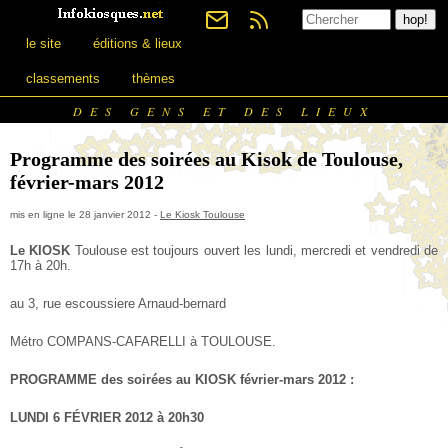
le site
éditions & lieux
classements
thèmes
DES GENS ET DES LIEUX
Programme des soirées au Kisok de Toulouse,
février-mars 2012
mis en ligne le 28 janvier 2012 -
Le Kiosk Toulouse
Le KIOSK
Toulouse est toujours ouvert les
lundi, mercredi et vendredi de
17h à 20h.
au 3, rue escoussiere Arnaud-bernard
Métro COMPANS-CAFARELLI à TOULOUSE.
PROGRAMME des soirées au KIOSK février-mars 2012 :
LUNDI 6 FÉVRIER 2012 à 20h30