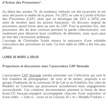
d’Action des Prisonniers”.
Au début des années 70, de nombreux militants ont été incarcérés et ont
ainsi découvert la réalité de la prison. Fin 1972 se crée le Comité
d’Action
des Prisonniers (CAP), alors que se développe (de 1971 à 1974) une
série de révoltes dans les prisons françaises. Un discours original de
prisonniers prend forme alors au sein du CAP. Pour la première fois, des
prisonniers dits de droit commun prennent la parole collectivement, non
seulement pour dénoncer leurs conditions de détention, mais aussi pour
en tirer des conclusions politiques.
L’ouvrage de Christophe Soulié retrace la naissance d’une véritable
conscience des prisonniers en lutte. Ce livre édité en 1995 a été très peu
diffusé.
LUNDI 26 MARS à 20h30
Projections et discussion avec l’association CAP Nomade
L’association
CAP Nomade
viendra présenter ses CréActions qui sont le
fruit d’ateliers de photographies, de sons et de textes, proposés à un
groupe d’habitants de la commune 18 de Cali et au Kolektivo Voz Libre de
Medellín en Colombie qui poursuivent actuellement leurs engagements
socioculturels.
Ces créations documentaires prennent la forme de deux
livres-CD
français-espagnol accompagnée chacune d’une exposition et
d’une vidéo : « Solo si…vives en la Comuna 18 » et « Medallo Punkero ».