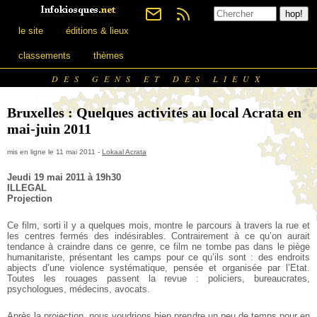
le site
éditions & lieux
classements
thèmes
DES GENS ET DES LIEUX
Bruxelles : Quelques activités au local Acrata en
mai-juin 2011
mis en ligne le 11 mai 2011 -
Lokaal Acrata
Jeudi 19 mai 2011 à 19h30
ILLEGAL
Projection
Ce film, sorti il y a quelques mois, montre le parcours à travers la
rue et
les centres fermés des indésirables. Contrairement à ce qu’on
aurait
tendance à craindre dans ce genre, ce film ne tombe pas dans
le piège
humanitariste, présentant les camps pour ce qu’ils sont : des
endroits
abjects d’une violence systématique, pensée et organisée par
l’Etat.
Toutes les rouages passent la revue : policiers, bureaucrates,
psychologues, médecins, avocats.
Après la projection, nous voudrions bien prendre un peu de temps pour
en