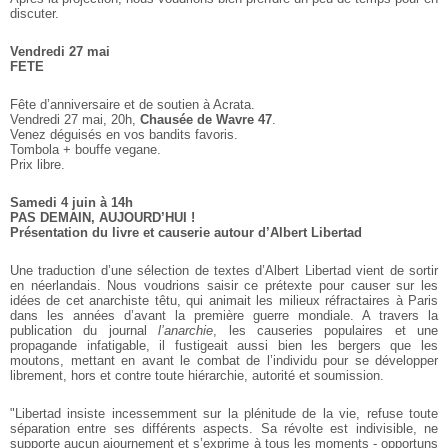
discuter.
Vendredi 27 mai
FETE
Fête d’anniversaire et de soutien à Acrata.
Vendredi 27 mai, 20h,
Chausée de Wavre 47
.
Venez déguisés en vos bandits favoris.
Tombola + bouffe vegane.
Prix libre.
Samedi 4 juin à 14h
PAS DEMAIN, AUJOURD’HUI !
Présentation du livre et causerie autour d’Albert Libertad
Une traduction d’une sélection de textes d’Albert Libertad vient de
sortir
en néerlandais. Nous voudrions saisir ce prétexte pour causer
sur les
idées de cet anarchiste têtu, qui animait les milieux
réfractaires à Paris
dans les années d’avant la première guerre
mondiale. A travers la
publication du journal
l’anarchie
, les
causeries populaires et une
propagande infatigable, il fustigeait
aussi bien les bergers que les
moutons, mettant en avant le combat de
l’individu pour se développer
librement, hors et contre toute
hiérarchie, autorité et soumission.
"Libertad insiste incessemment sur la plénitude de la vie, refuse
toute
séparation entre ses différents aspects. Sa révolte est
indivisible, ne
supporte aucun ajournement et s’exprime à tous les
moments - opportuns