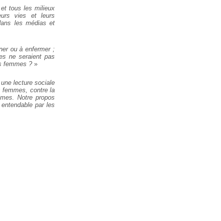
et tous les milieux
eurs vies et leurs
dans les médias et
ner ou à enfermer ;
les ne seraient pas
es femmes ?
»
une lecture sociale
es femmes, contre la
times. Notre propos
t entendable par les