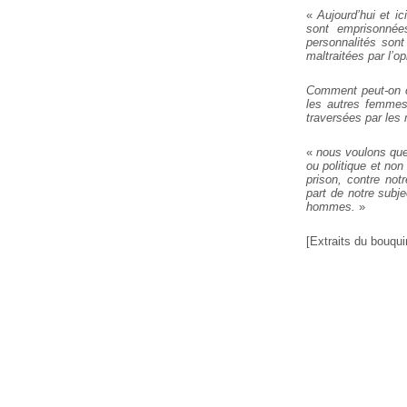
«
Aujourd’hui et i
sont emprisonnées
personnalités son
maltraitées par l’op
Comment peut-on cr
les autres femmes 
traversées par les
«
nous voulons que
ou politique et non
prison, contre not
part de notre subje
hommes.
»
[Extraits du bouqui