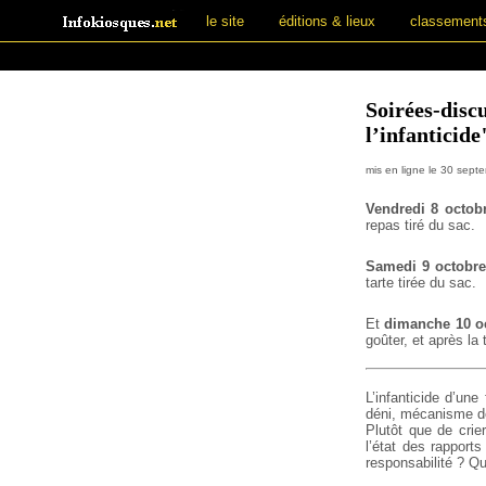
le site
éditions & lieux
classement
Soirées-disc
l’infanticide
mis en ligne le 30 sep
Vendredi 8 octob
repas tiré du sac.
Samedi 9 octobre 
tarte tirée du sac.
Et
dimanche 10 o
goûter, et après la
L’infanticide d’un
déni, mécanisme de
Plutôt que de crie
l’état des rapport
responsabilité ? Qu