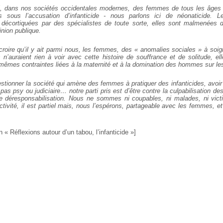
ci, dans nos sociétés occidentales modernes, des femmes de tous les âges 
 sous l’accusation d’infanticide - nous parlons ici de néonaticide. L
t décortiquées par des spécialistes de toute sorte, elles sont malmenées 
inion publique.
oire qu’il y ait parmi nous, les femmes, des « anomalies sociales » à soig
n’auraient rien à voir avec cette histoire de souffrance et de solitude, el
 mêmes contraintes liées à la maternité et à la domination des hommes sur l
stionner la société qui amène des femmes à pratiquer des infanticides, avoir 
 pas psy ou judiciaire… notre parti pris est d’être contre la culpabilisation d
re déresponsabilisation. Nous ne sommes ni coupables, ni malades, ni vic
ctivité, il est partiel mais, nous l’espérons, partageable avec les femmes, e
n « Réflexions autour d’un tabou, l’infanticide »]