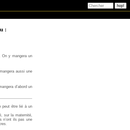
u :
s. On y mangera un
y mangera aussi une
 mangera d’abord un
 peut être lié à un
, sur la maternité,
s n’ont ils pas une
tres.