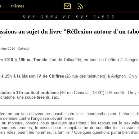
s
thèmes
DES GENS ET DES LIEUX
ussions au sujet du livre "Réflexion autour d’un tabo
"
tembre 2010 -
Collectif
re 2010 à 19h au Transfo
(rue de l’albarède, en face du théâtre) à Gange
à 19h à la Maison IV de Chiffres
(26 rue des teinturiers) à Avignon. On 
ctobre à 17h au Seul problème
(46 rue Consolat, 13001) à Marseille. On y
 tchatche, une soupe tirée du sac.
e femme sur son nouveau-né suscite horreur et
incompréhension. L’infanticide
 défense contre l’angoisse devant le réel.
r au monstre, posons nous quelques questions : les tabous sur la sexualité
s hommes-femmes, le besoin pour le capitalisme de contrôler les naissance
els rôles jouent les hommes, la famille ? Quelques questions parmi bien d’au