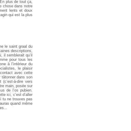
 En plus de tout ça,
ue chose dans notre
ment lents et doux
agin qui est la plus
 le saint graal du
aines descriptions,
, il semblerait qu’il
comme pour tous les
e à l’intérieur du
ialistes, le plaisir
n contact avec cette
er tâtonner dans son
 (c’est-à-dire vers
utre main, posée sur
sus de l’os pubien.
e ici, c’est d’aller
i tu ne trouves pas
 t’auras quand même
es...