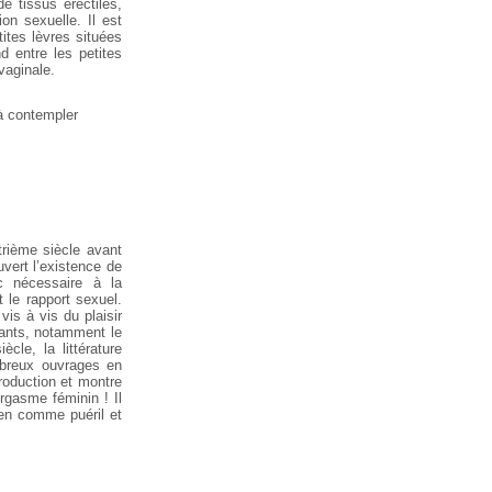
de tissus érectiles,
n sexuelle. Il est
tites lèvres situées
nd entre les petites
 vaginale.
 à contempler
atrième siècle avant
uvert l’existence de
nc nécessaire à la
 le rapport sexuel.
vis à vis du plaisir
nants, notamment le
cle, la littérature
ombreux ouvrages en
production et montre
’orgasme féminin ! Il
dien comme puéril et