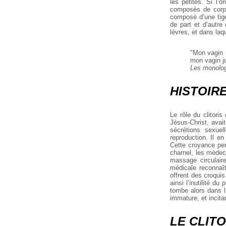
les petites. Si l’o
composés de corps
composé d’une tige 
de part et d’autre 
lèvres, et dans laqu
"Mon vagin m
mon vagin ju
Les monolog
HISTOIRE
Le rôle du clitoris
Jésus-Christ, avait
sécrétions sexuel
reproduction. Il e
Cette croyance perd
charnel, les médec
massage circulaire
médicale reconnaît
offrent des croquis
ainsi l’inutilité du
tombe alors dans l’
immature, et incita
LE CLITO