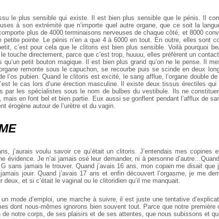
tissu le plus sensible qui existe. Il est bien plus sensible que le pénis. Il c
uses à son extrémité que n’importe quel autre organe, que ce soit la langu
is comporte plus de 4000 terminaisons nerveuses de chaque côté, et 8000 conve
 petite pointe. Le pénis n’en a que 4 à 6000 en tout. En outre, elles sont
etit, c’est pour cela que le clitoris est bien plus sensible. Voilà pourquoi
le touche directement, parce que c’est trop, huuuu, elles préfèrent un contact 
pas qu’un petit bouton magique. Il est bien plus grand qu’on ne le pense. Il 
’organe remonte sous le capuchon, se recourbe puis se scinde en deux long
de l’os pubien. Quand le clitoris est excité, le sang afflue, l’organe double d
est le cas lors d’une érection masculine. Il existe deux tissus érectiles qu
s par les spécialistes sous le nom de bulbes du vestibule. Ils ne constitu
is, mais en font bel et bien partie. Eux aussi se gonflent pendant l’afflux de sa
nt érogène autour de l’urètre et du vagin.
SME
ns, j’aurais voulu savoir ce qu’était un clitoris. J’entendais mes copines en
ne évidence. Je n’ai jamais osé leur demander, ni à personne d’autre…Quand j
G sans jamais le trouver. Quand j’avais 16 ans, mon copain me disait que j’é
t jamais jouir. Quand j’avais 17 ans et enfin découvert l’orgasme, je me de
 deux, et si c’était le vaginal ou le clitoridien qu’il me manquait.
 un mode d’emploi, une marche à suivre, il est juste une tentative d’explica
s dont nous-mêmes ignorons bien souvent tout. Parce que notre première o
n de notre corps, de ses plaisirs et de ses attentes, que nous subissons et 