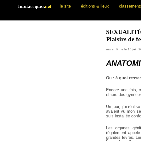
le site
éditions & lieux
classement
SEXUALITÉ
Plaisirs de 
mis en ligne le 16 juin 
ANATOMI
Ou : à quoi ress
Encore une fois, o
étriers des gynéco
Un jour, j’ai réal
avaient vu mon sex
suis installée conf
Les organes génit
(également appelé 
grandes lèvres. Les