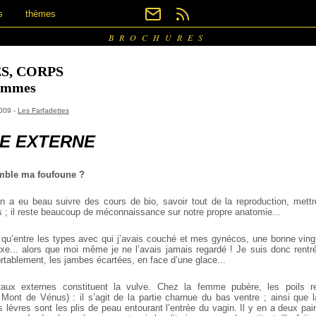
s
thèmes
BROCHURES
S, CORPS
femmes
2009 -
Les Farfadettes
E EXTERNE
emble ma foufoune ?
n a eu beau suivre des cours de bio, savoir tout de la reproduction, mettr
s ; il reste beaucoup de méconnaissance sur notre propre anatomie...
isé qu’entre les types avec qui j’avais couché et mes gynécos, une bonne vin
e... alors que moi même je ne l’avais jamais regardé ! Je suis donc rent
ortablement, les jambes écartées, en face d’une glace...
aux externes constituent la vulve. Chez la femme pubère, les poils r
Mont de Vénus) : il s’agit de la partie charnue du bas ventre ; ainsi que 
 lèvres sont les plis de peau entourant l’entrée du vagin. Il y en a deux pai