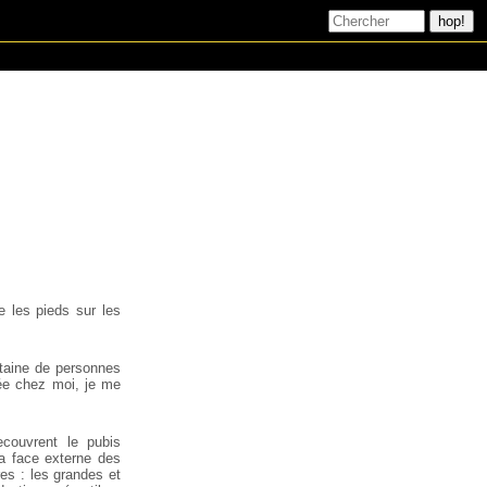
e les pieds sur les
gtaine de personnes
rée chez moi, je me
ecouvrent le pubis
la face externe des
res : les grandes et