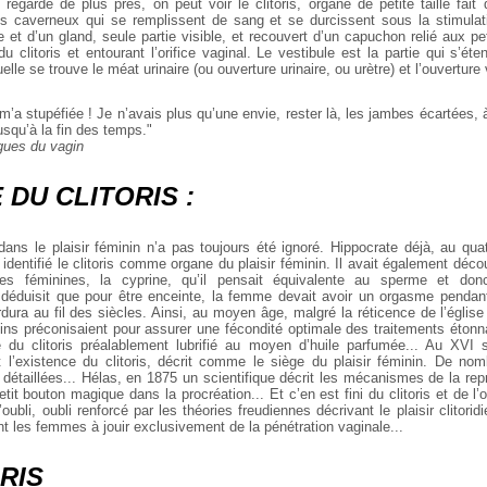
n regarde de plus près, on peut voir le clitoris, organe de petite taille fait 
 caverneux qui se remplissent de sang et se durcissent sous la stimulatio
et d’un gland, seule partie visible, et recouvert d’un capuchon relié aux pe
du clitoris et entourant l’orifice vaginal. Le vestibule est la partie qui s’éte
elle se trouve le méat urinaire (ou ouverture urinaire, ou urètre) et l’ouverture
’a stupéfiée ! Je n’avais plus qu’une envie, rester là, les jambes écartées,
squ’à la fin des temps."
ues du vagin
 DU CLITORIS :
 dans le plaisir féminin n’a pas toujours été ignoré. Hippocrate déjà, au qu
 identifié le clitoris comme organe du plaisir féminin. Il avait également déco
les féminines, la cyprine, qu’il pensait équivalente au sperme et do
n déduisit que pour être enceinte, la femme devait avoir un orgasme pendant
ura au fil des siècles. Ainsi, au moyen âge, malgré la réticence de l’église 
ins préconisaient pour assurer une fécondité optimale des traitements éton
 du clitoris préalablement lubrifié au moyen d’huile parfumée... Au XVI siè
 l’existence du clitoris, décrit comme le siège du plaisir féminin. De n
 détaillées... Hélas, en 1875 un scientifique décrit les mécanismes de la re
 petit bouton magique dans la procréation... Et c’en est fini du clitoris et de l
oubli, oubli renforcé par les théories freudiennes décrivant le plaisir clitori
nt les femmes à jouir exclusivement de la pénétration vaginale...
RIS