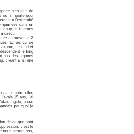
omporte bien plus de
e ou n’importe quoi
rgent à l’extrémité
 comprimées dans un
 beaucoup de femmes
indirect.
mesure en moyenne 8
ues racines qui se
e volume, se tend et
i descendent le long
ent pas des organes
ng, créant ainsi une
 parler entre elles
’avais 15 ans, j’ai
tais frigide, parce
mandais pourquoi je
tion de ce que sont
ppression, c’est le
que nous permettons,