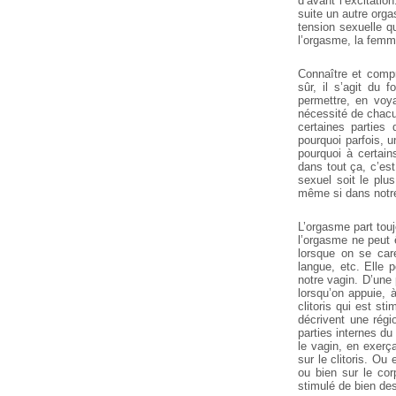
d’avant l’excitati
suite un autre org
tension sexuelle qu
l’orgasme, la femme
Connaître et compr
sûr, il s’agit du
permettre, en voy
nécessité de chacu
certaines parties
pourquoi parfois, u
pourquoi à certain
dans tout ça, c’es
sexuel soit le plu
même si dans notre
L’orgasme part touj
l’orgasme ne peut ê
lorsque on se car
langue, etc. Elle 
notre vagin. D’une 
lorsqu’on appuie, à
clitoris qui est s
décrivent une régi
parties internes du 
le vagin, en exerç
sur le clitoris. Ou
ou bien sur le cor
stimulé de bien de