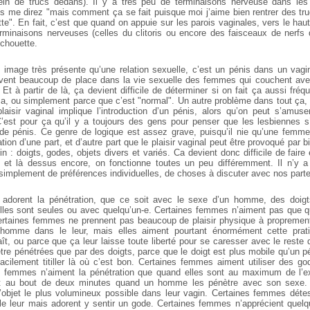
ein de trucs dedans). Il y a très peu de terminaisons nerveuse dans les 
us me direz "mais comment ça se fait puisque moi j’aime bien rentrer des t
te". En fait, c’est que quand on appuie sur les parois vaginales, vers le hau
erminaisons nerveuses (celles du clitoris ou encore des faisceaux de nerfs 
 chouette.
e image très présente qu’une relation sexuelle, c’est un pénis dans un vagi
uvent beaucoup de place dans la vie sexuelle des femmes qui couchent a
 Et à partir de là, ça devient difficile de déterminer si on fait ça aussi f
a, ou simplement parce que c’est "normal". Un autre problème dans tout ça,
aisir vaginal implique l’introduction d’un pénis, alors qu’on peut s’amus
’est pour ça qu’il y a toujours des gens pour penser que les lesbiennes s’
 de pénis. Ce genre de logique est assez grave, puisqu’il nie qu’une femm
ation d’une part, et d’autre part que le plaisir vaginal peut être provoqué par 
 : doigts, godes, objets divers et variés. Ca devient donc difficile de faire e
 et là dessus encore, on fonctionne toutes un peu différemment. Il n’y a
t simplement de préférences individuelles, de choses à discuter avec nos parte
adorent la pénétration, que ce soit avec le sexe d’un homme, des doig
elles sont seules ou avec quelqu’un-e. Certaines femmes n’aiment pas que 
ertaines femmes ne prennent pas beaucoup de plaisir physique à proprement
homme dans le leur, mais elles aiment pourtant énormément cette prat
ît, ou parce que ça leur laisse toute liberté pour se caresser avec le reste
re pénétrées que par des doigts, parce que le doigt est plus mobile qu’un pé
 facilement titiller là où c’est bon. Certaines femmes aiment utiliser des go
 femmes n’aiment la pénétration que quand elles sont au maximum de l’exc
t au bout de deux minutes quand un homme les pénètre avec son sexe.
 l’objet le plus volumineux possible dans leur vagin. Certaines femmes détes
e leur mais adorent y sentir un gode. Certaines femmes n’apprécient quelq