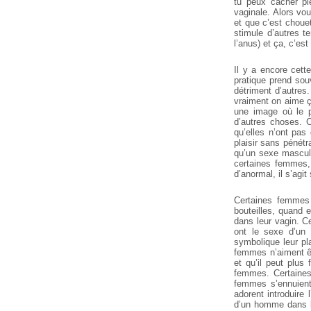
tu peux cacher pl
vaginale. Alors vo
et que c’est chouet
stimule d’autres t
l’anus) et ça, c’est
Il y a encore cett
pratique prend so
détriment d’autres.
vraiment on aime ç
une image où le pl
d’autres choses. C
qu’elles n’ont pas
plaisir sans pénétr
qu’un sexe masculin
certaines femmes,
d’anormal, il s’agi
Certaines femmes 
bouteilles, quand 
dans leur vagin. C
ont le sexe d’un 
symbolique leur pla
femmes n’aiment êt
et qu’il peut plus
femmes. Certaines
femmes s’ennuien
adorent introduire
d’un homme dans l