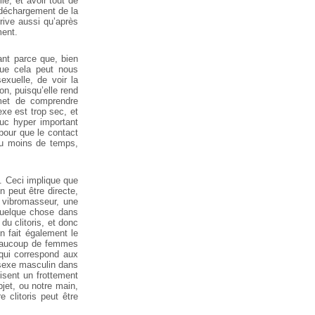
e, et avoir tout de
 déchargement de la
rrive aussi qu’après
ment.
ant parce que, bien
que cela peut nous
xuelle, de voir la
n, puisqu’elle rend
rmet de comprendre
exe est trop sec, et
ruc hyper important
pour que le contact
 ou moins de temps,
). Ceci implique que
n peut être directe,
 vibromasseur, une
 quelque chose dans
du clitoris, et donc
en fait également le
 beaucoup de femmes
 qui correspond aux
un sexe masculin dans
isent un frottement
bjet, ou notre main,
 clitoris peut être