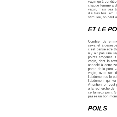
vagin qu’à conditio
chaque femme a des
vagin, mais pas t
d’autres fois, etc.
stimulée, on peut 
ET LE PO
Combien de femmes
sexe, et à désespé
c’est censé être the
n’y ait pas une rè
points érogènes. 
vagin, dont la text
associé à cette zon
partie de la paroi 
vagin, avec ses do
l’abdomen ou le pub
l’abdomen, qui va 
Attention, on veut 
à la recherche de 
ce fameux point G,
passé un bon momen
POILS