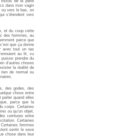
tissus de la paroi
rucs dans mon vagin
t ou vers le bas, on
qui s’étendent vers
n, et du coup cette
vec des hommes, au
réquemment parce que
 c’est que ça donne
er avec tout un tas
ennuient au lit, vu
e puisse prendre du
bien d’autres choses
xister la réalité de
 rien de normal ou
naires.
ts, des godes, des
quelque chose entre
 parler quand elles
ique, parce que la
 du corps. Certaines
nis ou qu’un objet,
des ceintures entre
itation. Certaines
 Certaines femmes
tent sentir le sexe
ue chose dans leur