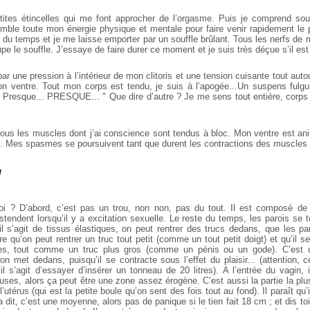
tites étincelles qui me font approcher de l’orgasme. Puis je comprend so
emble toute mon énergie physique et mentale pour faire venir rapidement le pl
on du temps et je me laisse emporter par un souffle brûlant. Tous les nerfs de mo
pe le souffle. J’essaye de faire durer ce moment et je suis très déçue s’il est 
r une pression à l’intérieur de mon clitoris et une tension cuisante tout autou
 ventre. Tout mon corps est tendu, je suis à l’apogée...Un suspens fulgu
.. Presque... PRESQUE... " Que dire d’autre ? Je me sens tout entière, corps
tous les muscles dont j’ai conscience sont tendus à bloc. Mon ventre est a
.. Mes spasmes se poursuivent tant que durent les contractions des muscles
N
oi ? D’abord, c’est pas un trou, non non, pas du tout. Il est composé de
stendent lorsqu’il y a excitation sexuelle. Le reste du temps, les parois se 
il s’agit de tissus élastiques, on peut rentrer des trucs dedans, que les pa
ire qu’on peut rentrer un truc tout petit (comme un tout petit doigt) et qu’il 
les, tout comme un truc plus gros (comme un pénis ou un gode). C’est
on met dedans, puisqu’il se contracte sous l’effet du plaisir... (attention,
il s’agit d’essayer d’insérer un tonneau de 20 litres). A l’entrée du vagin, 
ses, alors ça peut être une zone assez érogène. C’est aussi la partie la plus 
’utérus (qui est la petite boule qu’on sent des fois tout au fond). Il paraît qu
 dit, c’est une moyenne, alors pas de panique si le tien fait 18 cm ; et dis toi