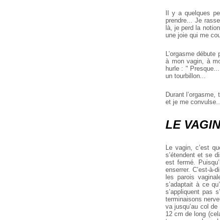
Il y a quelques pe
prendre... Je rass
là, je perd la noti
une joie qui me cou
L’orgasme débute pa
à mon vagin, à mon
hurle : " Presque.
un tourbillon...
Durant l’orgasme, 
et je me convulse.
LE VAGI
Le vagin, c’est qu
s’étendent et se di
est fermé. Puisqu’
enserrer. C’est-à-d
les parois vagina
s’adaptait à ce qu’
s’appliquent pas s’
terminaisons nerveu
va jusqu’au col de l
12 cm de long (cela