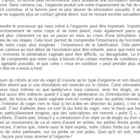
on. Parfois, la femme peut recommencer sans problème une stimulation sexuell
asme. Dans certains cas, l’orgasme produit une sorte d’apaisement du fait du
’il constitue, et la femme peut ne plus désirer de stimulation sexuelle. Il a
 ne supporte plus un contact génital direct, tout en restant excitée sexuelle
endre le processus qui nous mène à l’orgasme peut être important. Import
 fonctionnement de notre corps et de notre plaisir, mais également parce 
ant plus clairement ce qui se passe en nous au cours d’une stimulation se
ne de ces étapes. Cela nous permet de comprendre l’importance de l’excitatio
 de notre corps plus érogènes ; l’importance de la lubrification. Cela pe
ne caresse au tout début de l’excitation peut être irritante, parce que notre s
s moments la pénétration vaginale peut être difficile, ou désagréable. Le t
t de comprendre que notre corps à besoin d’un certain nombre de conditions 
s agréable possible, et que cette « mise en condition » peut prendre plus
 tête on a envie à fond.
ours du clitoris et non du vagin (il n’existe qu’un type d’orgasme et non deux
tre atteint que si une stimulation est exercée sur le clitoris. Cette stimulatio
esse nous mêmes ou que quelqu’un-e nous caresse, avec les doigts, un
peut aussi être indirecte quand il s’agit de pénétration ou d’introduction de
part, les tissus de la paroi vaginale sont en contact avec les parties internes 
 l’intérieur du vagin vers le haut (c’est-à-dire en direction du pubis), c’est 
timulé. C’est d’ailleurs dans ce coin là (au fond du vagin, vers le haut) que
on particulièrement érogène, que des spécialistes ont nommé « point G »,
clitoris. D’autre part, lorsqu’il y a introduction d’un objet ou de doigts ou d’
ant un mouvement de va et viens d’avant en arrière, les petites lèvres produ
 encore, il arrive que, même sans le faire exprès, notre clitoris frotte sur un o
ps de notre partenaire, sur sa jambe ou son pubis. Quoi qu’il en soit, notre
s façons pour nous amener à l’orgasme !