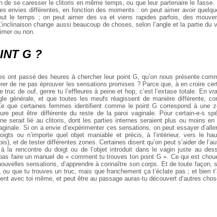
n de se caresser le clitoris en même temps, ou que leur partenaire le fasse.
 envies différentes, en fonction des moments : on peut aimer avoir quelq
out le temps ; on peut aimer des va et viens rapides parfois, des mouve
 L’inclinaison change aussi beaucoup de choses, selon l’angle et la partie du v
aimer ou non.
INT G ?
 ont passé des heures à chercher leur point G, qu’on nous présente comme
rer de ne pas éprouver les sensations promises ? Parce que, à en croire cert
 truc de ouf, genre tu l’effleures à peine et hop, c’est l’extase totale. En vrai
gle générale, et que toutes les meufs réagissent de manière différente, 
Ce que certaines femmes identifient comme le point G correspond à une zon
ure peut être différente du reste de la paroi vaginale. Pour certain-e-s spéc
e serait lié au clitoris, dont les parties internes seraient plus ou moins e
vaginale. Si on a envie d’expérimenter ces sensations, on peut essayer d’all
igts ou n’importe quel objet maniable et précis, à l’intérieur, vers le haut
is), et de tester différentes zones. Certaines disent qu’on peut s’aider de l’a
à la rencontre du doigt ou de l’objet introduit dans le vagin juste au des
pas faire un manuel de « comment tu trouves ton point G ». Ce qui est chouett
nouvelles sensations, d’apprendre à connaître son corps. Et de toute façon, s
 ou que tu trouves un truc, mais que franchement ça t’éclate pas ; et bien
t avec toi même, et peut être au passage auras-tu découvert d’autres chos