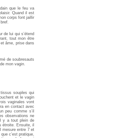
udain que le feu va
aisir. Quand il est
n corps font jaillir
bref.
r de lui qui s’étend
rant, tout mon être
 et âme, prise dans
nimé de soubresauts
 de mon vagin.
 tissus souples qui
touchent et le vagin
rois vaginales vont
sera en contact avec
 un peu comme s’il
 ces observations ne
il y a tout plein de
étroite. Ensuite, il
’il mesure entre 7 et
 que c’est pratique,