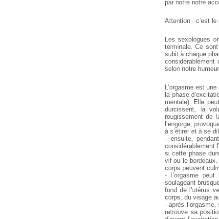
par notre notre acc
Attention : c’est l
Les sexologues ont
terminale. Ce sont
subit à chaque pha
considérablement d
selon notre humeu
L’orgasme est une 
la phase d’excitati
mentale). Elle peu
durcissent, la v
rougissement de la
l’engorge, provoqu
à s’étirer et à se dil
- ensuite, pendant
considérablement l’o
si cette phase dur
vif ou le bordeaux.
corps peuvent culm
- l’orgasme peut 
soulageant brusqu
fond de l’utérus v
corps, du visage a
- après l’orgasme, s
retrouve sa positi