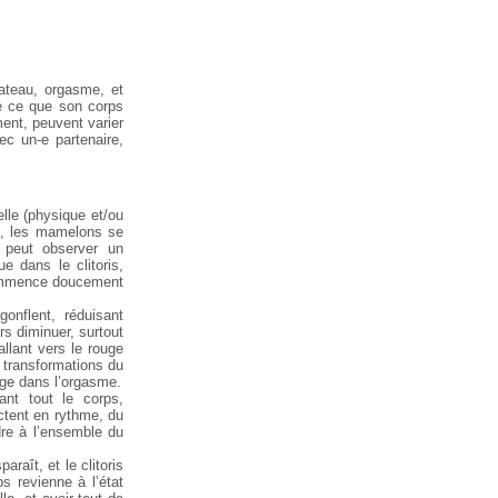
lateau, orgasme, et
de ce que son corps
ent, peuvent varier
ec un-e partenaire,
elle (physique et/ou
re, les mamelons se
 peut observer un
e dans le clitoris,
 commence doucement
gonflent, réduisant
ors diminuer, surtout
llant vers le rouge
s transformations du
rge dans l’orgasme.
ant tout le corps,
tent en rythme, du
dre à l’ensemble du
araît, et le clitoris
s revienne à l’état