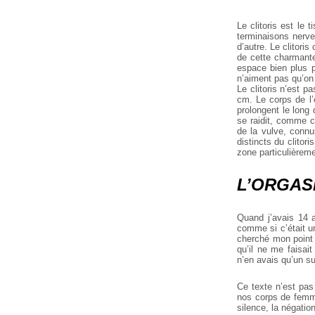
Le clitoris est le 
terminaisons nerve
d’autre. Le clitor
de cette charmante
espace bien plus p
n’aiment pas qu’on 
Le clitoris n’est 
cm. Le corps de l
prolongent le long 
se raidit, comme c’
de la vulve, connu
distincts du clitor
zone particulièreme
L’ORGA
Quand j’avais 14 a
comme si c’était u
cherché mon point 
qu’il ne me faisai
n’en avais qu’un sur
Ce texte n’est pas
nos corps de femme
silence, la négatio