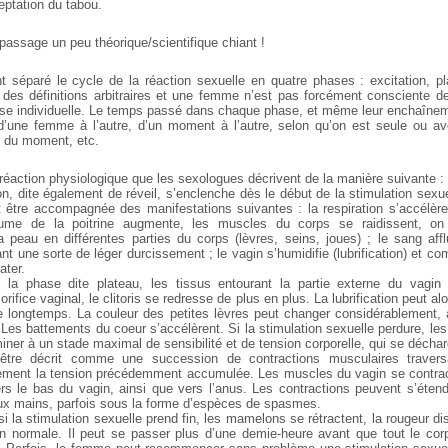
eptation du tabou.
e passage un peu théorique/scientifique chiant !
 séparé le cycle de la réaction sexuelle en quatre phases : excitation, p
 des définitions arbitraires et une femme n’est pas forcément consciente 
se individuelle. Le temps passé dans chaque phase, et même leur enchaînem
’une femme à l’autre, d’un moment à l’autre, selon qu’on est seule ou av
r du moment, etc.
réaction physiologique que les sexologues décrivent de la manière suivante :
on, dite également de réveil, s’enclenche dès le début de la stimulation sexu
t être accompagnée des manifestations suivantes : la respiration s’accélè
olume de la poitrine augmente, les muscles du corps se raidissent, on
 peau en différentes parties du corps (lèvres, seins, joues) ; le sang afflu
ant une sorte de léger durcissement ; le vagin s’humidifie (lubrification) et
ater.
 la phase dite plateau, les tissus entourant la partie externe du vagin 
rifice vaginal, le clitoris se redresse de plus en plus. La lubrification peut al
e longtemps. La couleur des petites lèvres peut changer considérablement, a
 Les battements du coeur s’accélèrent. Si la stimulation sexuelle perdure, le
iner à un stade maximal de sensibilité et de tension corporelle, qui se décha
être décrit comme une succession de contractions musculaires travers
ement la tension précédemment accumulée. Les muscles du vagin se contrac
ers le bas du vagin, ainsi que vers l’anus. Les contractions peuvent s’éten
ux mains, parfois sous la forme d’espèces de spasmes.
i la stimulation sexuelle prend fin, les mamelons se rétractent, la rougeur disp
on normale. Il peut se passer plus d’une demie-heure avant que tout le corp