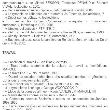
communautaire » de Michel BESSON, Françoise DENAUD et Bernard
VIDAL, Ioskéditions, 2001
–
« De la misère en milieu hippie », petit peuple du cagibi, 2004
–
« La tyrannie de l’absence de structure » Jo Freeman, Ioskéditions, ?
–
« Débat sur les débats », Ioskéditions
–
« Chercher les formes d’organisation adéquate du mouvement
autonome », infokiosque CPA, 2001
–
« Utopies collectives » FTP N°9, ?
–
« ZAT : Zone d’Autonomie Temporaire » Hakim BEY, antimédia, 1998
–
« Reality Hackers » Hakim BEY, Automédia,1998
–
« Bastions pirates, sous la bannière du Roi de la Mort, extraits de Do or
die », FTP, 2001
TRAVAIL
–
« L’abolition du travail » Bob Black, extraits.
–
« Toute petite anatomie de la culture du travail », Ioskéditions
MANQUE !!!!
–
« Le travail en ? », No Pasaran, 1996
–
« Quand les salariés recherchent des salariés honnêtes et gérables »,
Echanges et mouvements, 2001
–
« Pour l’abolition du salariat » Claude BERGER, 1975
–
« la tyrannie de l’horloge » George WOODCOCK, ?
–
« Eloge de la paresse affinée » Raoul VANEIGEM MANQUE !!!!
–
« Manifeste des chômeurs heureux » Berlin 1996
–
« Chômeurs heureux Berlinois » textes de l’assemblée de Jussieu,
1997-1998
–
« Entre revendication et subversion, le mouvement des chômeurs en
France », OCL, 2000