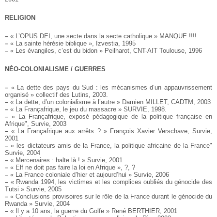
RELIGION
–
« L’OPUS DEI, une secte dans la secte catholique » MANQUE !!!!
–
« La sainte hérésie biblique », Izvestia, 1995
–
« Les évangiles, c’est du bidon » Peilharot, CNT-AIT Toulouse, 1996
NÉO-COLONIALISME / GUERRES
–
« La dette des pays du Sud : les mécanismes d’un appauvrissement
organisé » collectif des Lutins, 2003.
–
« La dette, d’un colonialisme à l’autre » Damien MILLET, CADTM, 2003
–
« La Françafrique, le jeu du massacre » SURVIE, 1998.
–
« La Françafrique, exposé pédagogique de la politique française en
Afrique", Survie, 2003
–
« La Françafrique aux arrêts ? » François Xavier Verschave, Survie,
2001
–
« les dictateurs amis de la France, la politique africaine de la France"
Survie, 2004
–
« Mercenaires : halte là ! » Survie, 2001
–
« Elf ne doit pas faire la loi en Afrique », ?, ?
–
« La France coloniale d’hier et aujourd’hui » Survie, 2006
–
« Rwanda 1994, les victimes et les complices oubliés du génocide des
Tutsi » Survie, 2005
–
« Conclusions provisoires sur le rôle de la France durant le génocide du
Rwanda » Survie, 2004
–
« Il y a 10 ans, la guerre du Golfe » René BERTHIER, 2001