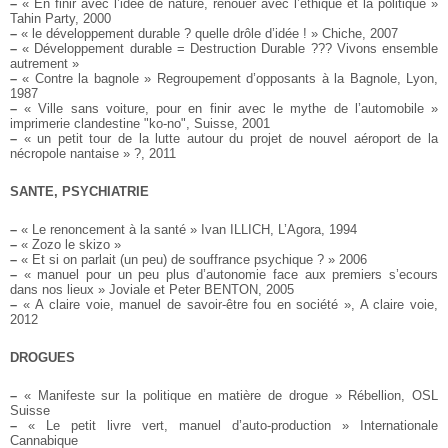
–
« En finir avec l’idée de nature, renouer avec l’éthique et la politique »
Tahin Party, 2000
–
« le développement durable ? quelle drôle d’idée ! » Chiche, 2007
–
« Développement durable = Destruction Durable ??? Vivons ensemble
autrement »
–
« Contre la bagnole » Regroupement d’opposants à la Bagnole, Lyon,
1987
–
« Ville sans voiture, pour en finir avec le mythe de l’automobile »
imprimerie clandestine "ko-no", Suisse, 2001
–
« un petit tour de la lutte autour du projet de nouvel aéroport de la
nécropole nantaise » ?, 2011
SANTE, PSYCHIATRIE
–
« Le renoncement à la santé » Ivan ILLICH, L’Agora, 1994
–
« Zozo le skizo »
–
« Et si on parlait (un peu) de souffrance psychique ? » 2006
–
« manuel pour un peu plus d’autonomie face aux premiers s’ecours
dans nos lieux » Joviale et Peter BENTON, 2005
–
« A claire voie, manuel de savoir-être fou en société », A claire voie,
2012
DROGUES
–
« Manifeste sur la politique en matière de drogue » Rébellion, OSL
Suisse
–
« Le petit livre vert, manuel d’auto-production » Internationale
Cannabique