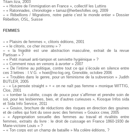
Titam.tiza, 2003
–
« Histoire de l’immigration en France », collectif les Luttins
–
« Ratonnades, chronologie » tamaz@herbesfolles.org, 2009
–
« Rébellions / Migrations, notre patrie c’est le monde entier » Dossier
Rébellion, OSL, Suisse
FEMMES
–
« Plaisirs de femmes », clitoris éditions, 2001
–
« le clitoris, ce cher inconnu » ?
–
« la frigidité est une abstraction masculine, extrait de la revue
Partisan » ?
–
« Petit manuel anti-tampon et serviette hygiénique » ?
–
« Comment nous en venons à avorter » 2007
–
« De l’intime au politique, contre tout ce qui s’écoule en silence entre
ces 3 lettres : I.V.G. » hoei@no-log.org, Grenoble, octobre 2006
–
« Troubles dans le genre, pour un féminisme de la subversion » Judith
BUTLER, 2005
–
- « La pensée straight » + « on ne naît pas femme » monique WITTIG,
Clos, 2001
–
« tomber la culotte, coups de pouce pour s’affirmer et prendre soin de
soi, pour les lesbiennes, bies, et d’autres curieuses », Kiosque Infos sida
et Sida Info Service, 2011
–
« Gouixx, brochure de réductions des risques en direction des gouines
et de celles qui font du sexe avec des femmes » Gouixx crew, 2005
–
« Appropriation sexuelle des femmes au travail et rivalités entre
femmes, extraits du livre : le droit de cuissage en France 1860-1930 de
Marie-victoire Louis » ?
–
« Ton corps est un champ de bataille » Ma colère éditions, ?