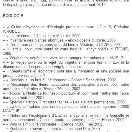
concerne sûrement » Zig, 2004
« contre les implants auditifs et la loi sur
le dépistage ultra-précoce de la surdité » oeil pour oeil, 2012
ÉCOLOGIE
–
« Guide d’hygiène et d’écologie pratique » tome 1,2 et 3, Christine
WROBEL.
–
« Les plantes médicinales, » Moutsie, 2000
–
« inventaire des plantes abortives » encyclopédie d’utovie, 2000
–
« L’ortie, une amie qui vous veut du bien » Moutsie, UTOVIE , 2002
–
« l’argile, pour votre santé et votre beauté, l’encyclopédie d’UTOVIE,
1999
–
« Végétarien, végétalien, vivre sans manger des animaux », AVIS, ?
–
« la végéphobie ou le rejet du végétarisme pour les animaux et la
discrimination des personnes végétariennes »
–
« Végétalisme et écologie : pour une alimentation et une société non
prédatrice » ecovegan, ?
–
« L’ecolabus, un bus à l’hétérogène » Collectif Sans-ticket, 2002
–
« Mécanique des fleurs, adaptation des véhicules diesels pour rouler
aux huiles végétales » Réseau Pétales, 2002
–
« Rouler à l’huile de tournesol, pourquoi et comment mettre des fleurs
dans son moteur » 2001
–
« Spécial filtration, 3 recettes faciles » Les ateliers permanents, 2008
–
« Le séchoir solaire pour conserver sainement fruits et légumes » 2000
MANQUE
–
« Notes sur l’écologisme d’Etat et le capitalisme vert : le Grenelle et
son environnement » Collectif contre la société nucléaire, Hobolo, 2009
–
« Vers la simplicité volontaire » Silence n°280, mai 2001
–
« Pesticides et environnement » association Dire, 2007