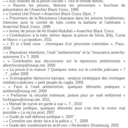
–
« Aux mutinés de la prison sociale » Tout le monde dehors.
–
« Rasons les prisons, libérons les prisonniers » brochure de
présentation de l’Anarchist Black Cross, 1995
–
« Control Unit Prison » Anarchist Black Cross Dijon, ?
–
« Prisonniers de la Résistance Libanaise dans les prisons Israéliennes,
Interview avec le comité de lutte contre la barbarie et l’arbitraire »
Anarchist Black Cross, 1999
–
« textes de prison de Ali Khalid Abdullah » Anarchist Black Cross.
–
« Contributions à la lutte, lettres depuis la prison de Silvia, Billy, Costa
et Marco » Lycopodium, 2011
–
« Et si c’était vous : chroniques d’un prisonnier colombien », Pasc,
2008
–
« Mauvaises intentions, l’outil "antiterrorriste" et la "mouvance anarcho-
autonome 2 » ?, 2009
–
« Contribution aux discussions sur la répression antiterroriste »
alleztrincamp@riseup.net, 2009
–
« La prison à la maison ? Quelques notes sur le contrôle judiciaire » ?
, ? , juillet 2009
–
« Scénographie répressive basique : analyse stratégique des montages
médiatico-policiers » petit peuple du cagibi, 2005
–
« Face à l’outil antiterroriste, quelques éléments pratiques »
antiterro@riseup.net, 2009
–
« Performer la sécurité intérieure, poésie pour un noël enflammé »
fuckloppsi@riseup.net, 2011
–
« Manuel de survie en garde à vue », ? , 2010
–
« Guide juridique, quelques éléments pour s’en tirer le moins mal
possible » La razzia prod, 2007
–
« Guide du self-défense juridique », 2007
–
« Connaître ses droits face à la police », ? , 2009
–
« Guide des manifestant-es actif-ves » No-borders Strasbourg, 2002