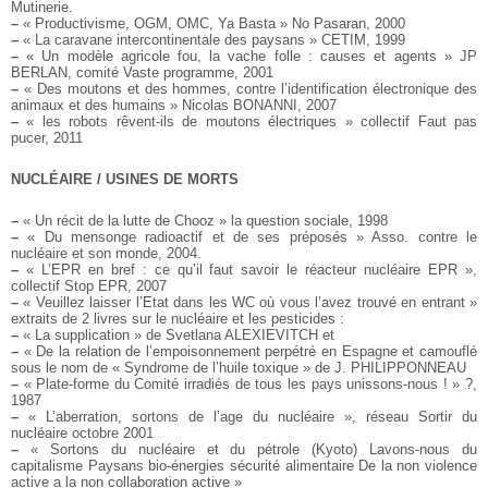
Mutinerie.
–
« Productivisme, OGM, OMC, Ya Basta » No Pasaran, 2000
–
« La caravane intercontinentale des paysans » CETIM, 1999
–
« Un modèle agricole fou, la vache folle : causes et agents » JP
BERLAN, comité Vaste programme, 2001
–
« Des moutons et des hommes, contre l’identification électronique des
animaux et des humains » Nicolas BONANNI, 2007
–
« les robots rêvent-ils de moutons électriques » collectif Faut pas
pucer, 2011
NUCLÉAIRE / USINES DE MORTS
–
« Un récit de la lutte de Chooz » la question sociale, 1998
–
« Du mensonge radioactif et de ses préposés » Asso. contre le
nucléaire et son monde, 2004.
–
« L’EPR en bref : ce qu’il faut savoir le réacteur nucléaire EPR »,
collectif Stop EPR, 2007
–
« Veuillez laisser l’Etat dans les WC où vous l’avez trouvé en entrant »
extraits de 2 livres sur le nucléaire et les pesticides :
–
« La supplication » de Svetlana ALEXIEVITCH et
–
« De la relation de l’empoisonnement perpétré en Espagne et camouflé
sous le nom de « Syndrome de l’huile toxique » de J. PHILIPPONNEAU
–
« Plate-forme du Comité irradiés de tous les pays unissons-nous ! » ?,
1987
–
« L’aberration, sortons de l’age du nucléaire », réseau Sortir du
nucléaire octobre 2001
–
« Sortons du nucléaire et du pétrole (Kyoto) Lavons-nous du
capitalisme Paysans bio-énergies sécurité alimentaire De la non violence
active a la non collaboration active »