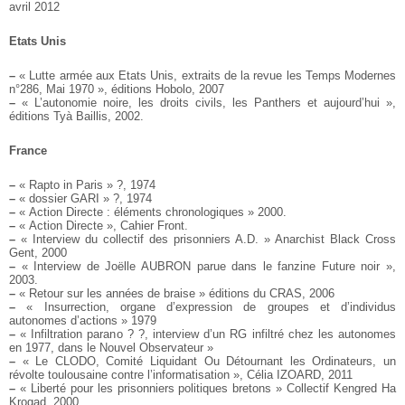
avril 2012
Etats Unis
–
« Lutte armée aux Etats Unis, extraits de la revue les Temps Modernes
n°286, Mai 1970 », éditions Hobolo, 2007
–
« L’autonomie noire, les droits civils, les Panthers et aujourd’hui »,
éditions Tyà Baillis, 2002.
France
–
« Rapto in Paris » ?, 1974
–
« dossier GARI » ?, 1974
–
« Action Directe : éléments chronologiques » 2000.
–
« Action Directe », Cahier Front.
–
« Interview du collectif des prisonniers A.D. » Anarchist Black Cross
Gent, 2000
–
« Interview de Joëlle AUBRON parue dans le fanzine Future noir »,
2003.
–
« Retour sur les années de braise » éditions du CRAS, 2006
–
« Insurrection, organe d’expression de groupes et d’individus
autonomes d’actions » 1979
–
« Infiltration parano ? ?, interview d’un RG infiltré chez les autonomes
en 1977, dans le Nouvel Observateur »
–
« Le CLODO, Comité Liquidant Ou Détournant les Ordinateurs, un
révolte toulousaine contre l’informatisation », Célia IZOARD, 2011
–
« Liberté pour les prisonniers politiques bretons » Collectif Kengred Ha
Krogad, 2000