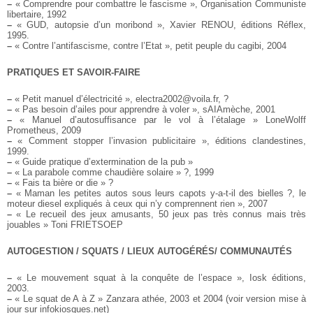
–
« Comprendre pour combattre le fascisme », Organisation Communiste
libertaire, 1992
–
« GUD, autopsie d’un moribond », Xavier RENOU, éditions Réflex,
1995.
–
« Contre l’antifascisme, contre l’Etat », petit peuple du cagibi, 2004
PRATIQUES ET SAVOIR-FAIRE
–
« Petit manuel d’électricité », electra2002@voila.fr, ?
–
« Pas besoin d’ailes pour apprendre à voler », sAIAmèche, 2001
–
« Manuel d’autosuffisance par le vol à l’étalage » LoneWolff
Prometheus, 2009
–
« Comment stopper l’invasion publicitaire », éditions clandestines,
1999.
–
« Guide pratique d’extermination de la pub »
–
« La parabole comme chaudière solaire » ?, 1999
–
« Fais ta bière or die » ?
–
« Maman les petites autos sous leurs capots y-a-t-il des bielles ?, le
moteur diesel expliqués à ceux qui n’y comprennent rien », 2007
–
« Le recueil des jeux amusants, 50 jeux pas très connus mais très
jouables » Toni FRIETSOEP
AUTOGESTION / SQUATS / LIEUX AUTOGÉRÉS/ COMMUNAUTÉS
–
« Le mouvement squat à la conquête de l’espace », Iosk éditions,
2003.
–
« Le squat de A à Z » Zanzara athée, 2003 et 2004 (voir version mise à
jour sur infokiosques.net)