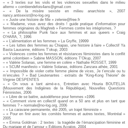
–
« 3 textes sur les viols et les violences sexuelles dans le milieu
alterno » combiendefois4ans@gmail.com
–
« De la misère sexiste en milieu anarchiste », 2007
nancy.antisexist@no-log.org
–
« Juste une histoire de fille » zelenie@free.fr
–
« Madame, vous avez des droits ! guide pratique d’information pour
femmes originaires du Maghreb » Femmes contre les intégrismes, ?
–
« La philosophie Punk face aux femmes et aux queers » Craig
O’HARA, ?, 1996
–
« L’alimentation et les femmes » La Gryffe, 19999
–
« Les luttes des femmes au Chiapas, une histoire à faire » Collectif Ya
Basta Lausanne, éditions T’okup, 2003
–
« Violences contre les femmes et résistances féministes dans le conflit
armé colombien » Sabine MASSON, éditions T’Okup, 2007
–
« Valérie Solanas, une femme en colère » Nathalie ROSSET, 1999
–
« SCUM manifesto » Valérie Solanas, éditions Zanzara athée, 2001
–
« Impossible de violer cette femme pleine de vices, Je t’encule ou tu
m’encules ? » Bad Lieutenantes : extraits de "King-Kong Théorie" de
Virginie DESPENTES
–
« On vous a tant aimé-e-s, Entretien avec Houria BOUTELJA
(Mouvement des Indigènes de la République), Nouvelles Questions
Féministes, 2006
–
« Libre de se battre, autodéfense pour femmes »1996
–
« Comment vivre en collectif quand on a 50 ans et plus en tant que
femmes ? » normale@no-log.org, 2006
–
« La caravane permanente, été 2005, un trajet féministe »
–
« Pour en finir avec les comités femmes et autres textes, Montréal »
2005
–
« Emma Goldman : 2 textes : la tragédie de l’émancipation féminine et
Du mariage et de l’amour » Editions Acratos, 2004