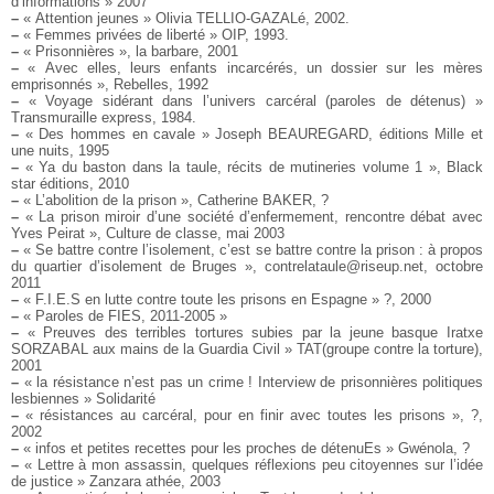
d’informations » 2007
–
« Attention jeunes » Olivia TELLIO-GAZALé, 2002.
–
« Femmes privées de liberté » OIP, 1993.
–
« Prisonnières », la barbare, 2001
–
« Avec elles, leurs enfants incarcérés, un dossier sur les mères
emprisonnés », Rebelles, 1992
–
« Voyage sidérant dans l’univers carcéral (paroles de détenus) »
Transmuraille express, 1984.
–
« Des hommes en cavale » Joseph BEAUREGARD, éditions Mille et
une nuits, 1995
–
« Ya du baston dans la taule, récits de mutineries volume 1 », Black
star éditions, 2010
–
« L’abolition de la prison », Catherine BAKER, ?
–
« La prison miroir d’une société d’enfermement, rencontre débat avec
Yves Peirat », Culture de classe, mai 2003
–
« Se battre contre l’isolement, c’est se battre contre la prison : à propos
du quartier d’isolement de Bruges », contrelataule@riseup.net, octobre
2011
–
« F.I.E.S en lutte contre toute les prisons en Espagne » ?, 2000
–
« Paroles de FIES, 2011-2005 »
–
« Preuves des terribles tortures subies par la jeune basque Iratxe
SORZABAL aux mains de la Guardia Civil » TAT(groupe contre la torture),
2001
–
« la résistance n’est pas un crime ! Interview de prisonnières politiques
lesbiennes » Solidarité
–
« résistances au carcéral, pour en finir avec toutes les prisons », ?,
2002
–
« infos et petites recettes pour les proches de détenuEs » Gwénola, ?
–
« Lettre à mon assassin, quelques réflexions peu citoyennes sur l’idée
de justice » Zanzara athée, 2003