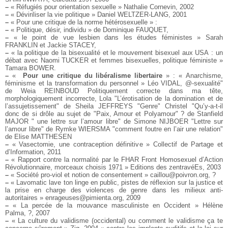
–
« Réfugiés pour orientation sexuelle » Nathalie Cornevin, 2002
–
« Déviriliser la vie politique » Daniel WELTZER-LANG, 2001
–
« Pour une critique de la norme hétérosexuelle » :
–
« Politique, désir, individu » de Dominique FAUQUET,
–
« le point de vue lesbien dans les études féministes » Sarah
FRANKLIN et Jackie STACEY,
–
« la politique de la bisexualité et le mouvement bisexuel aux USA : un
débat avec Naomi TUCKER et femmes bisexuelles, politique féministe »
Tamara BOWER.
–
«
Pour une critique du libéralisme libertaire
» :
« Anarchisme,
féminisme et la transformation du personnel » Léo VIDAL, @-sexualité"
de Weia REINBOUD
Politiquement correcte dans ma tête,
morphologiquement incorrecte, Lola
"L’érotisation de la domination et de
l’assujetissement" de Sheila JEFFREYS
"Genre" Christel
"Qu’y-a-t-il
donc de si drôle au sujet de "Paix, Amour et Polyamour" ? de Stanfield
MAJOR
" une lettre sur l’amour libre" de Simone NIJBOER
"Lettre sur
l’amour libre" de Rymke WIERSMA
"comment foutre en l’air une relation"
de Elise MATTHESEN
–
« Vasectomie, une contraception définitive » Collectif de Partage et
d’Information, 2011
–
« Rapport contre la normalité par le FHAR Front Homosexuel d’Action
Révolutionnaire, morceaux choisis 1971 » Editions des zentravéEs, 2003
–
« Société pro-viol et notion de consentement » caillou@poivron.org, ?
–
« Lavomatic lave ton linge en public, pistes de réflexion sur la justice et
la prise en charge des violences de genre dans les milieux anti-
autoritaires » enrageuses@pimienta.org, 2009
–
« La percée de la mouvance masculiniste en Occident » Hélène
Palma, ?, 2007
–
« La culture du validisme (occidental) ou comment le validisme ça te