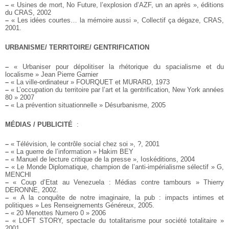
–
« Usines de mort, No Future, l’explosion d’AZF, un an après », éditions
du CRAS, 2002
–
« Les idées courtes… la mémoire aussi », Collectif ça dégaze, CRAS,
2001.
URBANISME/ TERRITOIRE/ GENTRIFICATION
–
« Urbaniser pour dépolitiser la rhétorique du spacialisme et du
localisme » Jean Pierre Garnier
–
« La ville-ordinateur » FOURQUET et MURARD, 1973
–
« L’occupation du territoire par l’art et la gentrification, New York années
80 » 2007
–
« La prévention situationnelle » Désurbanisme, 2005
MÉDIAS / PUBLICITÉ
:
–
« Télévision, le contrôle social chez soi », ?, 2001
–
« La guerre de l’information » Hakim BEY
–
« Manuel de lecture critique de la presse », Ioskéditions, 2004
–
« Le Monde Diplomatique, champion de l’anti-impérialisme sélectif » G,
MENCHI
–
« Coup d’Etat au Venezuela : Médias contre tambours » Thierry
DERONNE, 2002.
–
« A la conquête de notre imaginaire, la pub : impacts intimes et
politiques » Les Renseignements Généreux, 2005.
–
« 20 Menottes Numero 0 » 2006
–
« LOFT STORY, spectacle du totalitarisme pour société totalitaire »
2001