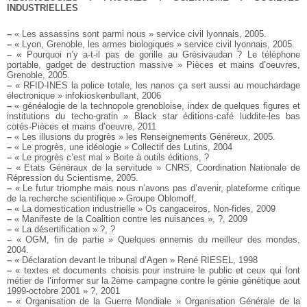
INDUSTRIELLES
–
« Les assassins sont parmi nous » service civil lyonnais, 2005.
–
« Lyon, Grenoble, les armes biologiques » service civil lyonnais, 2005.
–
« Pourquoi n’y a-t-il pas de gorille au Grésivaudan ? Le téléphone
portable, gadget de destruction massive » Pièces et mains d’oeuvres,
Grenoble, 2005.
–
« RFID-INES la police totale, les nanos ça sert aussi au mouchardage
électronique » infokioskenbullant, 2006
–
« généalogie de la technopole grenobloise, index de quelques figures et
institutions du techo-gratin » Black star éditions-café luddite-les bas
cotés-Pièces et mains d’oeuvre, 2011
–
« Les illusions du progrès » les Renseignements Généreux, 2005.
–
« Le progrès, une idéologie » Collectif des Lutins, 2004
–
« Le progrès c’est mal » Boite à outils éditions, ?
–
« Etats Généraux de la servitude » CNRS, Coordination Nationale de
Répression du Scientisme, 2005.
–
« Le futur triomphe mais nous n’avons pas d’avenir, plateforme critique
de la recherche scientifique » Groupe Oblomoff,
–
« La domestication industrielle » Os cangaceiros, Non-fides, 2009
–
« Manifeste de la Coalition contre les nuisances », ?, 2009
–
« La désertification » ?, ?
–
« OGM, fin de partie » Quelques ennemis du meilleur des mondes,
2004.
–
« Déclaration devant le tribunal d’Agen » René RIESEL, 1998
–
« textes et documents choisis pour instruire le public et ceux qui font
métier de l’informer sur la 2ème campagne contre le génie génétique aout
1999-octobre 2001 » ?, 2001
–
« Organisation de la Guerre Mondiale » Organisation Générale de la