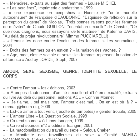
–
« Mémoires, extraits au sujet des femmes » Louise MICHEL
–
« Les sorcières", imprimerie clandestine » 1999
–
« une expérience en peep-show » Noémie
(+ "cette mortelle
autocensure" de Françoise d’EAUBONNE,
"Esquisse de réflexion sur la
perception du genre" de Nicolas,
"Trois bonnes raisons pour les femmes
de m’éviter" de Claude GUILLON, "orientation sexuelle" de Christel,
"Ce
que nous craignons, nous essayons de le maîtriser" de Katerine DAVIS,
"Au delà du projet révolutionnaire" Mimmo PUCCIARELLI)
–
« Féministes donc contre l’exclusion des femmes » Les scumalines,
2004
–
« Droits des femmes ou en est-on ? » la maison des vaches, ?
–
« Age, race, classe sociale et sexe : les femmes repensent la notion de
différence » Audrey LORDE, Steph, 2007
AMOUR, SEXE, SEXISME, GENRE, IDENTITÉ SEXUELLE, LE
CORPS
–
« Contre l’amour » Iosk éditions, 2003
–
« A propos d’autonomie, d’amitié sexuelle et d’hétérosexualité, extraits
du livre Au delà du personnel, éditions ACL » Corinne Monnet
–
« Je t’aime... oui mais non, l’amour c’est mal... On en est où là ? »
emma-g@boum.org, 2006
–
« Est-ce aimer à tout vent, (récolte de tempêtes) » gender trouble, 2005
–
« L‘amour Libre » La Question Sociale, 1998
–
« Ca rend sourde » éditions Isangrin, 1999.
–
« Ca rend sourdes n°2 » éditions Isangrin, 2001
–
« La macdonalisation du travail du sexe » Saloua Chaker
–
« Manifeste des travailleuses du sexe » Comité MAHILA
SAMANWAYA, Calcutta 1997-2000