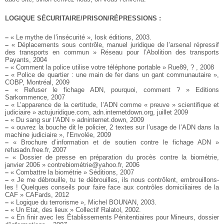
LOGIQUE SÉCURITAIRE/PRISON/RÉPRESSIONS :
–
« Le mythe de l’insécurité », Iosk éditions, 2003.
–
« Déplacements sous contrôle, manuel juridique de l’arsenal répressif
des transports en commun » Réseau pour l’Abolition des transports
Payants, 2004
–
« Comment la police utilise votre téléphone portable » Rue89, ? , 2008
–
« Police de quartier : une main de fer dans un gant communautaire »,
COBP, Montréal, 2009
–
« Refuser le fichage ADN, pourquoi, comment ? » Editions
Sarkommence, 2007
–
« L’apparence de la certitude, l’ADN comme « preuve » scientifique et
judiciaire » actujuridique.com, adn.internetdown.org, juillet 2009
–
« Du sang sur l’ADN » adninternet.down, 2009
–
« ouvrez la bouche dit le policier, 2 textes sur l’usage de l’ADN dans la
machine judiciaire », l’Envolée, 2009
–
« Brochure d’information et de soutien contre le fichage ADN »
refusadn.free.fr, 2007
–
« Dossier de presse en préparation du procès contre la biométrie,
janvier 2006 » contrebiométrie@yahoo.fr, 2006
–
« Combattre la biométrie » Séditions, 2007
–
« Je me débrouille, tu te débrouilles, ils nous contrôlent, embrouillons-
les ! Quelques conseils pour faire face aux contrôles domiciliaires de la
CAF » CAFards, 2012
–
« Logique du terrorisme », Michel BOUNAN, 2003.
–
« Un Etat, des lieux » Collectif Ralatol, 2002.
–
« En finir avec les Établissements Pénitentiaires pour Mineurs, dossier