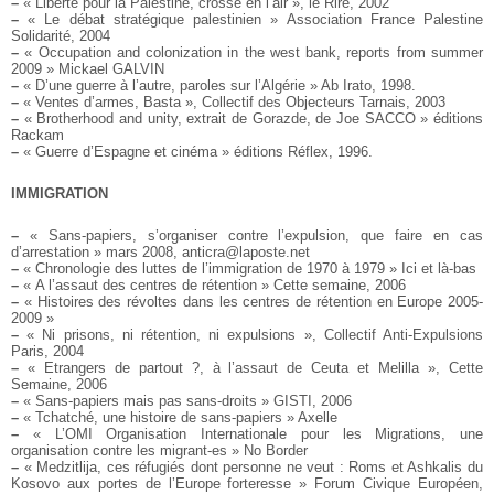
–
« Liberté pour la Palestine, crosse en l’air », le Rire, 2002
–
« Le débat stratégique palestinien » Association France Palestine
Solidarité, 2004
–
« Occupation and colonization in the west bank, reports from summer
2009 » Mickael GALVIN
–
« D’une guerre à l’autre, paroles sur l’Algérie » Ab Irato, 1998.
–
« Ventes d’armes, Basta », Collectif des Objecteurs Tarnais, 2003
–
« Brotherhood and unity, extrait de Gorazde, de Joe SACCO » éditions
Rackam
–
« Guerre d’Espagne et cinéma » éditions Réflex, 1996.
IMMIGRATION
–
« Sans-papiers, s’organiser contre l’expulsion, que faire en cas
d’arrestation » mars 2008, anticra@laposte.net
–
« Chronologie des luttes de l’immigration de 1970 à 1979 » Ici et là-bas
–
« A l’assaut des centres de rétention » Cette semaine, 2006
–
« Histoires des révoltes dans les centres de rétention en Europe 2005-
2009 »
–
« Ni prisons, ni rétention, ni expulsions », Collectif Anti-Expulsions
Paris, 2004
–
« Etrangers de partout ?, à l’assaut de Ceuta et Melilla », Cette
Semaine, 2006
–
« Sans-papiers mais pas sans-droits » GISTI, 2006
–
« Tchatché, une histoire de sans-papiers » Axelle
–
« L’OMI Organisation Internationale pour les Migrations, une
organisation contre les migrant-es » No Border
–
« Medzitlija, ces réfugiés dont personne ne veut : Roms et Ashkalis du
Kosovo aux portes de l’Europe forteresse » Forum Civique Européen,