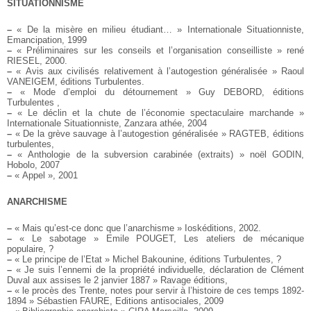
SITUATIONNISME
–
« De la misère en milieu étudiant… » Internationale Situationniste,
Emancipation, 1999
–
« Préliminaires sur les conseils et l’organisation conseilliste » rené
RIESEL, 2000.
–
« Avis aux civilisés relativement à l’autogestion généralisée » Raoul
VANEIGEM, éditions Turbulentes.
–
« Mode d’emploi du détournement » Guy DEBORD, éditions
Turbulentes ,
–
« Le déclin et la chute de l’économie spectaculaire marchande »
Internationale Situationniste, Zanzara athée, 2004
–
« De la grève sauvage à l’autogestion généralisée » RAGTEB, éditions
turbulentes,
–
« Anthologie de la subversion carabinée (extraits) » noël GODIN,
Hobolo, 2007
–
« Appel », 2001
ANARCHISME
–
« Mais qu’est-ce donc que l’anarchisme » Ioskéditions, 2002.
–
« Le sabotage » Emile POUGET, Les ateliers de mécanique
populaire, ?
–
« Le principe de l’Etat » Michel Bakounine, éditions Turbulentes, ?
–
« Je suis l’ennemi de la propriété individuelle, déclaration de Clément
Duval aux assises le 2 janvier 1887 » Ravage éditions,
–
« le procès des Trente, notes pour servir à l’histoire de ces temps 1892-
1894 » Sébastien FAURE, Editions antisociales, 2009