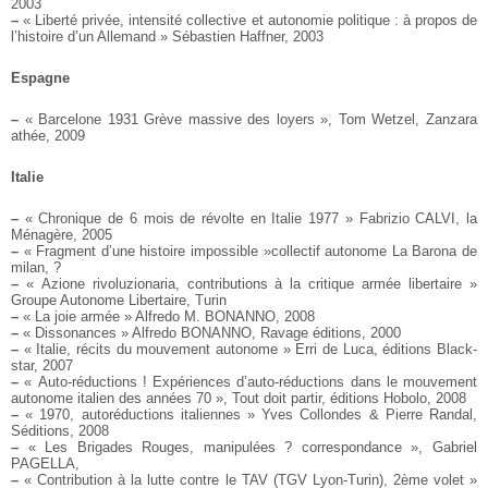
2003
–
« Liberté privée, intensité collective et autonomie politique : à propos de
l’histoire d’un Allemand » Sébastien Haffner, 2003
Espagne
–
« Barcelone 1931 Grève massive des loyers », Tom Wetzel, Zanzara
athée, 2009
Italie
–
« Chronique de 6 mois de révolte en Italie 1977 » Fabrizio CALVI, la
Ménagère, 2005
–
« Fragment d’une histoire impossible »collectif autonome La Barona de
milan, ?
–
« Azione rivoluzionaria, contributions à la critique armée libertaire »
Groupe Autonome Libertaire, Turin
–
« La joie armée » Alfredo M. BONANNO, 2008
–
« Dissonances » Alfredo BONANNO, Ravage éditions, 2000
–
« Italie, récits du mouvement autonome » Erri de Luca, éditions Black-
star, 2007
–
« Auto-réductions ! Expériences d’auto-réductions dans le mouvement
autonome italien des années 70 », Tout doit partir, éditions Hobolo, 2008
–
« 1970, autoréductions italiennes » Yves Collondes & Pierre Randal,
Séditions, 2008
–
« Les Brigades Rouges, manipulées ? correspondance », Gabriel
PAGELLA,
–
« Contribution à la lutte contre le TAV (TGV Lyon-Turin), 2ème volet »