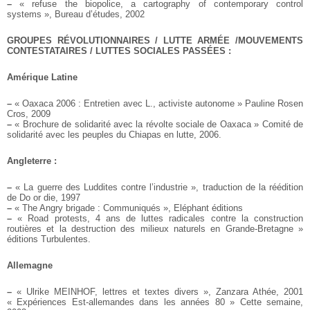
–
« refuse the biopolice, a cartography of contemporary control
systems », Bureau d’études, 2002
GROUPES RÉVOLUTIONNAIRES / LUTTE ARMÉE /MOUVEMENTS
CONTESTATAIRES / LUTTES SOCIALES PASSÉES :
Amérique Latine
–
« Oaxaca 2006 : Entretien avec L., activiste autonome » Pauline Rosen
Cros, 2009
–
« Brochure de solidarité avec la révolte sociale de Oaxaca » Comité de
solidarité avec les peuples du Chiapas en lutte, 2006.
Angleterre :
–
« La guerre des Luddites contre l’industrie », traduction de la réédition
de Do or die, 1997
–
« The Angry brigade : Communiqués », Eléphant éditions
–
« Road protests, 4 ans de luttes radicales contre la construction
routières et la destruction des milieux naturels en Grande-Bretagne »
éditions Turbulentes.
Allemagne
–
« Ulrike MEINHOF, lettres et textes divers », Zanzara Athée, 2001
« Expériences Est-allemandes dans les années 80 » Cette semaine,