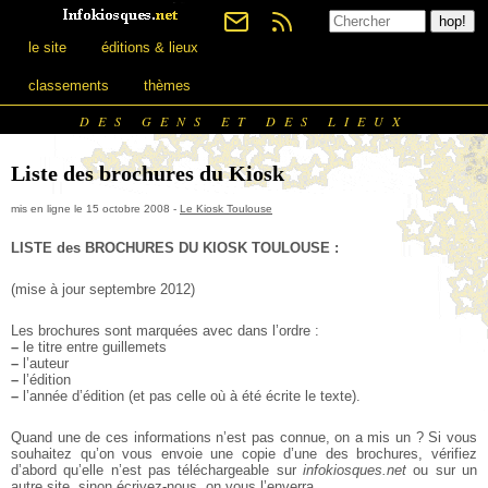
le site
éditions & lieux
classements
thèmes
DES GENS ET DES LIEUX
Liste des brochures du Kiosk
mis en ligne le 15 octobre 2008 -
Le Kiosk Toulouse
LISTE des BROCHURES DU KIOSK TOULOUSE :
(mise à jour septembre 2012)
Les brochures sont marquées avec dans l’ordre :
–
le titre entre guillemets
–
l’auteur
–
l’édition
–
l’année d’édition (et pas celle où à été écrite le texte).
Quand une de ces informations n’est pas connue, on a mis un ?
Si vous
souhaitez qu’on vous envoie une copie d’une des brochures, vérifiez
d’abord qu’elle n’est pas téléchargeable sur
infokiosques.net
ou sur un
autre site, sinon écrivez-nous, on vous l’enverra.