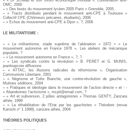
–
« Dr Schwab et son forum économique mondial », Coordination anti-
OMC, 2000
–
« Des bouts du mouvement lycéen 2005 Paris » Grenoble, 2005.
–
« Tracts distribués pendant le mouvement anti-CPE à Toulouse »
Collectif CPE (Chômeurs précaires, étudiants), 2006
–
« Echos du mouvement anti-CPE à Dijon », ?, 2006
LE MILITANTISME :
–
« Le militantisme, stade suprême de l’aliénation » 1972 + « Le
mouvement autonome en France 1978 », Les ateliers de mécanique
populaire, ?
–
« Le mouvement autonome en France », ?, ?
–
« Les syndicats contre la révolution » B. PERET et G. MUNIS,
jeanloupcore diffusions
–
« ATTAC, les illusions radicales du réformisme », Organisation
Communiste Libertaire, 2001
–
« Négrisme et Tutte Bianche, une contre-révolution de gauche »,
Mutines séditions, 2004
–
« Pratiques et idéologie dans le mouvement de l’action directe » et - -
« Abandonnez l’activisme », mcpit@email.com, ?
–
« Art et subversion, 2 pôles antagonistes » Thomas GENTY, Zanzara
athée, 1999
–
« La réhabilitation de l’Etat par les gauchistes » Théodore (revue
Karoshi n° 1 1999), zanzara athée, 2004
THÉORIES POLITIQUES