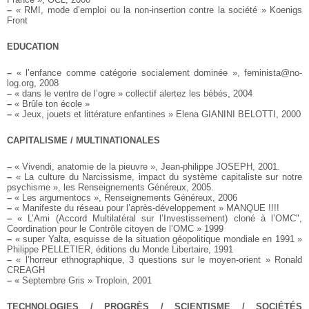
–
« RMI, mode d’emploi ou la non-insertion contre la société » Koenigs
Front
EDUCATION
–
« l’enfance comme catégorie socialement dominée », feminista@no-
log.org, 2008
–
« dans le ventre de l’ogre » collectif alertez les bébés, 2004
–
« Brûle ton école »
–
« Jeux, jouets et littérature enfantines » Elena GIANINI BELOTTI, 2000
CAPITALISME / MULTINATIONALES
–
« Vivendi, anatomie de la pieuvre », Jean-philippe JOSEPH, 2001.
–
« La culture du Narcissisme, impact du système capitaliste sur notre
psychisme », les Renseignements Généreux, 2005.
–
« Les argumentocs », Renseignements Généreux, 2006
–
« Manifeste du réseau pour l’après-développement » MANQUE !!!!
–
« L’Ami (Accord Multilatéral sur l’Investissement) cloné à l’OMC",
Coordination pour le Contrôle citoyen de l’OMC » 1999
–
« super Yalta, esquisse de la situation géopolitique mondiale en 1991 »
Philippe PELLETIER, éditions du Monde Libertaire, 1991
–
« l’horreur ethnographique, 3 questions sur le moyen-orient » Ronald
CREAGH
–
« Septembre Gris » Troploin, 2001
TECHNOLOGIES / PROGRÈS / SCIENTISME / SOCIÉTÉS