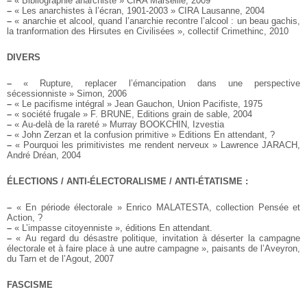
–
« Bibliographie anarchiste » CIRA Marseille, 2009
–
« Les anarchistes à l’écran, 1901-2003 » CIRA Lausanne, 2004
–
« anarchie et alcool, quand l’anarchie recontre l’alcool : un beau gachis,
la tranformation des Hirsutes en Civilisées », collectif Crimethinc, 2010
DIVERS
–
« Rupture, replacer l’émancipation dans une perspective
sécessionniste » Simon, 2006
–
« Le pacifisme intégral » Jean Gauchon, Union Pacifiste, 1975
–
« société frugale » F. BRUNE, Editions grain de sable, 2004
–
« Au-delà de la rareté » Murray BOOKCHIN, Izvestia
–
« John Zerzan et la confusion primitive » Editions En attendant, ?
–
« Pourquoi les primitivistes me rendent nerveux » Lawrence JARACH,
André Dréan, 2004
ÉLECTIONS / ANTI-ÉLECTORALISME / ANTI-ÉTATISME :
–
« En période électorale » Enrico MALATESTA, collection Pensée et
Action, ?
–
« L’impasse citoyenniste », éditions En attendant.
–
« Au regard du désastre politique, invitation à déserter la campagne
électorale et à faire place à une autre campagne », paisants de l’Aveyron,
du Tarn et de l’Agout, 2007
FASCISME