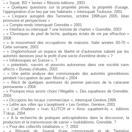
–
« Squat, BD + textes » Résiste éditions, 2003
–
« Quelques questions sur la propriété privée, la propriété d’usage,
l’appropriation d’un lieu par ses habitants » Intersquatt Toulouse, 2001
–
« L’espace autogéré des Tanneries, octobre 1998-juin 2005, bilan
provisoire et perspectives »
–
« Compte-rendu Intersquatt Grenoble » 2001
–
« Interface ou intersquat ? une histoire de chartes » Grenoble, 2003
–
« Chroniques du pied de biche, quelques éclats de vie par effraction »
2008
–
« le mouvement des occupations de maisons, Italie années 60-70 »
Cette semaine, 2003
–
« Ungdomshuset un espace de liberté et d’autonomie saboté par les
autorités danoises pour le profit d’une secte d’extrême droite » ?
–
« Infokiosques en Suisse », ?
–
« potentiels, savoirs et pouvoirs autonomes dans une société sans
affects » Bureau d’études, 2002
–
« Une petite analyse des communiqués des autorités grenobloises
pendant l’occupation du parc Mistral » 2004
–
« Récit de quelques aventures du premier parcours de la caravane
permanente » 2004
–
« Pourquoi nous avons choisi l’illégalité », Des squatteurs de Grenoble,
2004
–
« Occupons les locaux commerciaux », intersquat Genève,1999.
–
« Lettre aux villes qui s’aseptisent » Les Grottes, Genève, 2001
–
« L’art d’habiter » Ivan ILLITCH et « Ainsi squattent-ils », éditions
T’okup, 2004
–
« A la recherche de pratiques anticapitalistes dans la discussion, la
production et la transmission de savoir » Ioskéditions, Grenoble, ?
–
« Pour des collectifs totalitaires », ?, 2002
–
« Résumé de Journal d’une communauté et de Tentative