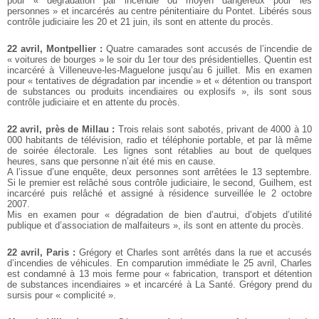
pour « dégradation par incendie ou moyen dangereux pour les
personnes » et incarcérés au centre pénitentiaire du Pontet. Libérés sous
contrôle judiciaire les 20 et 21 juin, ils sont en attente du procès.
22 avril, Montpellier :
Quatre camarades sont accusés de l’incendie de
« voitures de bourges » le soir du 1er tour des présidentielles. Quentin est
incarcéré à Villeneuve-les-Maguelone jusqu’au 6 juillet. Mis en examen
pour « tentatives de dégradation par incendie » et « détention ou transport
de substances ou produits incendiaires ou explosifs », ils sont sous
contrôle judiciaire et en attente du procès.
22 avril, près de Millau :
Trois relais sont sabotés, privant de 4000 à 10
000 habitants de télévision, radio et téléphonie portable, et par là même
de soirée électorale. Les lignes sont rétablies au bout de quelques
heures, sans que personne n’ait été mis en cause.
A l’issue d’une enquête, deux personnes sont arrêtées le 13 septembre.
Si le premier est relâché sous contrôle judiciaire, le second, Guilhem, est
incarcéré puis relâché et assigné à résidence surveillée le 2 octobre
2007.
Mis en examen pour « dégradation de bien d’autrui, d’objets d’utilité
publique et d’association de malfaiteurs », ils sont en attente du procès.
22 avril, Paris :
Grégory et Charles sont arrêtés dans la rue et accusés
d’incendies de véhicules. En comparution immédiate le 25 avril, Charles
est condamné à 13 mois ferme pour « fabrication, transport et détention
de substances incendiaires » et incarcéré à La Santé. Grégory prend du
sursis pour « complicité ».