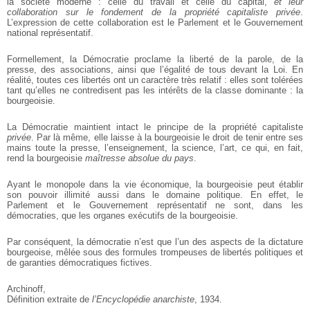
la société moderne : celle du travail et celle du capital,
et leur
collaboration sur le fondement de la propriété capitaliste privée
.
L’expression de cette collaboration est le Parlement et le Gouvernement
national représentatif.
Formellement, la Démocratie proclame la liberté de la parole, de la
presse, des associations, ainsi que l’égalité de tous devant la Loi. En
réalité, toutes ces libertés ont un caractère très relatif : elles sont tolérées
tant qu’elles ne contredisent pas les intérêts de la classe dominante : la
bourgeoisie.
La Démocratie maintient intact le principe de la propriété capitaliste
privée
. Par là même, elle laisse à la bourgeoisie le droit de tenir entre ses
mains toute la presse, l’enseignement, la science, l’art, ce qui, en fait,
rend la bourgeoisie
maîtresse absolue du pays
.
Ayant le monopole dans la vie économique, la bourgeoisie peut établir
son pouvoir illimité aussi dans le domaine politique. En effet, le
Parlement et le Gouvernement représentatif ne sont, dans les
démocraties, que les organes exécutifs de la bourgeoisie.
Par conséquent, la démocratie n’est que l’un des aspects de la dictature
bourgeoise, mêlée sous des formules trompeuses de libertés politiques et
de garanties démocratiques fictives.
Archinoff,
Définition extraite de
l’Encyclopédie anarchiste
, 1934.