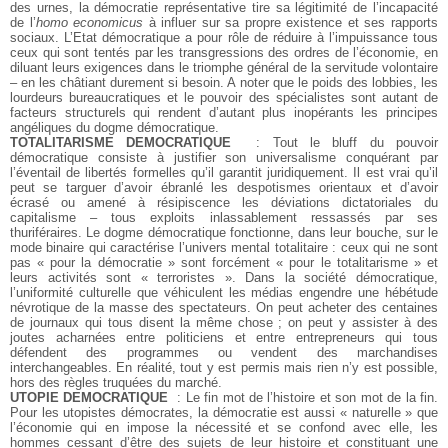
des urnes, la démocratie représentative tire sa légitimité de l’incapacité
de l’
homo economicus
à influer sur sa propre existence et ses rapports
sociaux. L’Etat démocratique a pour rôle de réduire à l’impuissance tous
ceux qui sont tentés par les transgressions des ordres de l’économie, en
diluant leurs exigences dans le triomphe général de la servitude volontaire
– en les châtiant durement si besoin. A noter que le poids des lobbies, les
lourdeurs bureaucratiques et le pouvoir des spécialistes sont autant de
facteurs structurels qui rendent d’autant plus inopérants les principes
angéliques du dogme démocratique.
TOTALITARISME DEMOCRATIQUE
: Tout le bluff du pouvoir
démocratique consiste à justifier son universalisme conquérant par
l’éventail de libertés formelles qu’il garantit juridiquement. Il est vrai qu’il
peut se targuer d’avoir ébranlé les despotismes orientaux et d’avoir
écrasé ou amené à résipiscence les déviations dictatoriales du
capitalisme – tous exploits inlassablement ressassés par ses
thuriféraires. Le dogme démocratique fonctionne, dans leur bouche, sur le
mode binaire qui caractérise l’univers mental totalitaire : ceux qui ne sont
pas « pour la démocratie » sont forcément « pour le totalitarisme » et
leurs activités sont « terroristes ». Dans la société démocratique,
l’uniformité culturelle que véhiculent les médias engendre une hébétude
névrotique de la masse des spectateurs. On peut acheter des centaines
de journaux qui tous disent la même chose ; on peut y assister à des
joutes acharnées entre politiciens et entre entrepreneurs qui tous
défendent des programmes ou vendent des marchandises
interchangeables. En réalité, tout y est permis mais rien n’y est possible,
hors des règles truquées du marché.
UTOPIE DEMOCRATIQUE
: Le fin mot de l’histoire et son mot de la fin.
Pour les utopistes démocrates, la démocratie est aussi « naturelle » que
l’économie qui en impose la nécessité et se confond avec elle, les
hommes cessant d’être des sujets de leur histoire et constituant une