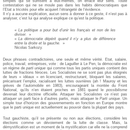
simples qui se suffisent à eux-mêmes, on efface leur sens. Toute
contestation qui ne se moule pas dans les habits démocratiques que
l’Etat a tricotés pour elle acquiert l’étrangeté de l’évidence.
Il n’y a aucune explication, aucun sens à donner à ce geste, il n’est pas à
analyser, c’est lui qui analyse explique ce qu’est la politique.
«
La politique a pour but d’unir les français et non de les
diviser.
»
«
La démocratie dépérit quand il n’y a plus de différence
entre la droite et la gauche.
»
Nicolas Sarkozy.
Deux phrases contradictoires, une seule et même vérité. Etat, salaire,
police, travail, entreprises, vote : de Laguiller à Le Pen, la démocratie est
un régime de
parti unique
qui comme tous les partis uniques contient des
luttes de fractions féroces. Les Socialistes ne se sont pas plus éloignés
de leurs « idéaux » en licenciant, restructurant, bloquant les salaires,
précarisant l’emploi, racialisant les luttes ouvrières (ah ! Mauroy et les
grèves de l’automobile en 1983), encourageant la montée du Front
National, qu’ils n’en étaient proches en 1881 quand le
possibilisme
devenait leur doctrine officielle. Attaquer les Socialistes ce n’est pas
attaquer un parti face à d’autres partis, mais attaquer le
Parti unique.
Un
simple tour d’horizon des gouvernements en fonction en Europe montre
que le parti unique est actuellement au pouvoir dans la plupart des pays.
Tout gauchiste, qu’il se présente ou non aux élections, considère les
élections comme un dévoiement de la lutte de classe. Mais, la
démystification est un moment de la mystification car elle ne la comprend