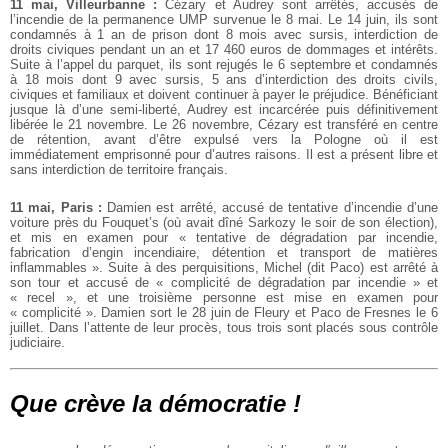
11 mai, Villeurbanne :
Cézary et Audrey sont arrêtés, accusés de
l’incendie de la permanence UMP survenue le 8 mai. Le 14 juin, ils sont
condamnés à 1 an de prison dont 8 mois avec sursis, interdiction de
droits civiques pendant un an et 17 460 euros de dommages et intérêts.
Suite à l’appel du parquet, ils sont rejugés le 6 septembre et condamnés
à 18 mois dont 9 avec sursis, 5 ans d’interdiction des droits civils,
civiques et familiaux et doivent continuer à payer le préjudice. Bénéficiant
jusque là d’une semi-liberté, Audrey est incarcérée puis définitivement
libérée le 21 novembre. Le 26 novembre, Cézary est transféré en centre
de rétention, avant d’être expulsé vers la Pologne où il est
immédiatement emprisonné pour d’autres raisons. Il est a présent libre et
sans interdiction de territoire français.
11 mai, Paris :
Damien est arrêté, accusé de tentative d’incendie d’une
voiture près du Fouquet’s (où avait dîné Sarkozy le soir de son élection),
et mis en examen pour « tentative de dégradation par incendie,
fabrication d’engin incendiaire, détention et transport de matières
inflammables ». Suite à des perquisitions, Michel (dit Paco) est arrêté à
son tour et accusé de « complicité de dégradation par incendie » et
« recel », et une troisième personne est mise en examen pour
« complicité ». Damien sort le 28 juin de Fleury et Paco de Fresnes le 6
juillet. Dans l’attente de leur procès, tous trois sont placés sous contrôle
judiciaire.
Que crève la démocratie !