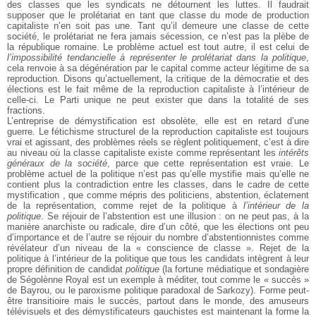
des classes que les syndicats ne détournent les luttes. Il faudrait
supposer que le prolétariat en tant que classe du mode de production
capitaliste n’en soit pas une. Tant qu’il demeure une classe de cette
société, le prolétariat ne fera jamais sécession, ce n’est pas la plèbe de
la république romaine. Le problème actuel est tout autre, il est celui de
l’impossibilité tendancielle à représenter le prolétariat dans la politique
,
cela renvoie à sa dégénération par le capital comme acteur légitime de sa
reproduction. Disons qu’actuellement, la critique de la démocratie et des
élections est le fait même de la reproduction capitaliste à l’intérieur de
celle-ci. Le Parti unique ne peut exister que dans la totalité de ses
fractions.
L’entreprise de démystification est obsolète, elle est en retard d’une
guerre. Le fétichisme structurel de la reproduction capitaliste est toujours
vrai et agissant, des problèmes réels se règlent politiquement, c’est à dire
au niveau où la classe capitaliste existe comme représentant les
intérêts
généraux de la société
, parce que cette représentation est vraie. Le
problème actuel de la politique n’est pas qu’elle mystifie mais qu’elle ne
contient plus la contradiction entre les classes, dans le cadre de cette
mystification , que comme mépris des politiciens, abstention, éclatement
de la représentation, comme rejet de la politique à
l’intérieur de la
politique
. Se réjouir de l’abstention est une illusion : on ne peut pas, à la
manière anarchiste ou radicale, dire d’un côté, que les élections ont peu
d’importance et de l’autre se réjouir du nombre d’abstentionnistes comme
révélateur d’un niveau de la « conscience de classe ». Rejet de la
politique à l’intérieur de la politique que tous les candidats intègrent à leur
propre définition de candidat
politique
(la fortune médiatique et sondagière
de Ségolènne Royal est un exemple à méditer, tout comme le « succès »
de Bayrou, ou le paroxisme politique paradoxal de Sarkozy). Forme peut-
être transitioire mais le succès, partout dans le monde, des amuseurs
télévisuels et des démystificateurs gauchistes est maintenant la forme la