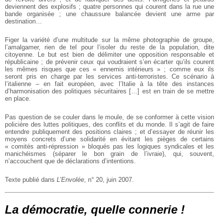
deviennent des explosifs ; quatre personnes qui courent dans la rue une
bande organisée ; une chaussure balancée devient une arme par
destination…
Figer la variété d’une multitude sur la même photographie de groupe,
l’amalgamer, rien de tel pour l’isoler du reste de la population, dite
citoyenne. Le but est bien de délimiter une opposition responsable et
républicaine ; de prévenir ceux qui voudraient s’en écarter qu’ils courent
les mêmes risques que ces « ennemis intérieurs » ; comme eux ils
seront pris en charge par les services anti-terroristes. Ce scénario à
l’italienne – en fait européen, avec l’Italie à la tête des instances
d’harmonisation des politiques sécuritaires […] est en train de se mettre
en place.
Pas question de se couler dans le moule, de se conformer à cette vision
policière des luttes politiques, des conflits et du monde. Il s’agit de faire
entendre publiquement des positions claires ; et d’essayer de réunir les
moyens concrets d’une solidarité en évitant les pièges de certains
« comités anti-répression » bloqués pas les logiques syndicales et les
manichéismes (séparer le bon grain de l’ivraie), qui, souvent,
n’accouchent que de déclarations d’intentions.
Texte publié dans
L’Envolée
, n° 20, juin 2007.
La démocratie, quelle connerie !