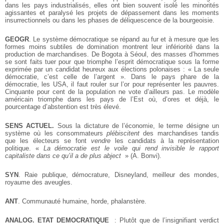
dans les pays industrialisés, elles ont bien souvent isolé les minorités
agissantes et paralysé les projets de dépassement dans les moments
insurrectionnels ou dans les phases de déliquescence de la bourgeoisie.
GEOGR
. Le système démocratique se répand au fur et à mesure que les
formes moins subtiles de domination montrent leur infériorité dans la
production de marchandises. De Bogota à Séoul, des masses d’hommes
se sont faits tuer pour que triomphe l’esprit démocratique sous la forme
exprimée par un candidat heureux aux élections polonaises : « La seule
démocratie, c’est celle de l’argent ». Dans le pays phare de la
démocratie, les USA, il faut rouler sur l’or pour représenter les pauvres.
Cinquante pour cent de la population ne vote d’ailleurs pas. Le modèle
américain triomphe dans les pays de l’Est où, d’ores et déjà, le
pourcentage d’abstention est très élevé.
SENS ACTUEL.
Sous la dictature de l’économie, le terme désigne un
système où les consommateurs
plébiscitent
des marchandises tandis
que les électeurs se font
vendre
les candidats à la représentation
politique. «
La démocratie est le voile qui rend invisible le rapport
capitaliste dans ce qu’il a de plus abject
» (A. Bonvi).
SYN
. Raie publique, démocrature, Disneyland, meilleur des mondes,
royaume des aveugles.
ANT
. Communauté humaine, horde, phalanstère.
ANALOG. ETAT DEMOCRATIQUE
: Plutôt que de l’insignifiant verdict