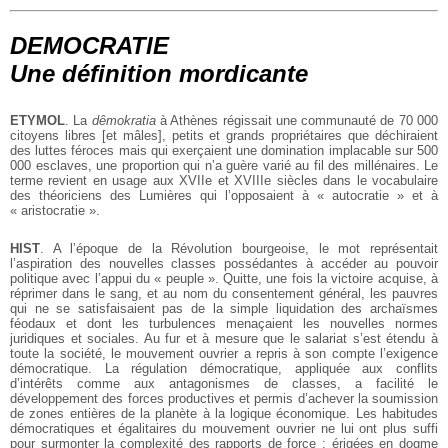
DEMOCRATIE
Une définition mordicante
ETYMOL
. La
dêmokratia
à Athènes régissait une communauté de 70 000
citoyens libres [et mâles], petits et grands propriétaires que déchiraient
des luttes féroces mais qui exerçaient une domination implacable sur 500
000 esclaves, une proportion qui n’a guère varié au fil des millénaires. Le
terme revient en usage aux XVIIe et XVIIIe siècles dans le vocabulaire
des théoriciens des Lumières qui l’opposaient à « autocratie » et à
« aristocratie ».
HIST
. A l’époque de la Révolution bourgeoise, le mot représentait
l’aspiration des nouvelles classes possédantes à accéder au pouvoir
politique avec l’appui du « peuple ». Quitte, une fois la victoire acquise, à
réprimer dans le sang, et au nom du consentement général, les pauvres
qui ne se satisfaisaient pas de la simple liquidation des archaïsmes
féodaux et dont les turbulences menaçaient les nouvelles normes
juridiques et sociales. Au fur et à mesure que le salariat s’est étendu à
toute la société, le mouvement ouvrier a repris à son compte l’exigence
démocratique. La régulation démocratique, appliquée aux conflits
d’intérêts comme aux antagonismes de classes, a facilité le
développement des forces productives et permis d’achever la soumission
de zones entières de la planète à la logique économique. Les habitudes
démocratiques et égalitaires du mouvement ouvrier ne lui ont plus suffi
pour surmonter la complexité des rapports de force ; érigées en dogme