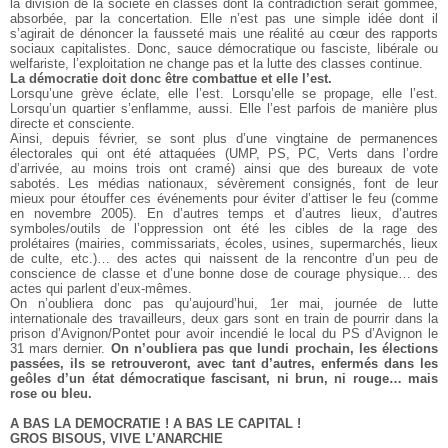
la division de la société en classes dont la contradiction serait gommée,
absorbée, par la concertation. Elle n’est pas une simple idée dont il
s’agirait de dénoncer la fausseté mais une réalité au cœur des rapports
sociaux capitalistes. Donc, sauce démocratique ou fasciste, libérale ou
welfariste, l’exploitation ne change pas et la lutte des classes continue.
La démocratie doit donc être combattue et elle l’est.
Lorsqu’une grève éclate, elle l’est. Lorsqu’elle se propage, elle l’est.
Lorsqu’un quartier s’enflamme, aussi. Elle l’est parfois de manière plus
directe et consciente.
Ainsi, depuis février, se sont plus d’une vingtaine de permanences
électorales qui ont été attaquées (UMP, PS, PC, Verts dans l’ordre
d’arrivée, au moins trois ont cramé) ainsi que des bureaux de vote
sabotés. Les médias nationaux, sévèrement consignés, font de leur
mieux pour étouffer ces événements pour éviter d’attiser le feu (comme
en novembre 2005). En d’autres temps et d’autres lieux, d’autres
symboles/outils de l’oppression ont été les cibles de la rage des
prolétaires (mairies, commissariats, écoles, usines, supermarchés, lieux
de culte, etc.)… des actes qui naissent de la rencontre d’un peu de
conscience de classe et d’une bonne dose de courage physique… des
actes qui parlent d’eux-mêmes.
On n’oubliera donc pas qu’aujourd’hui, 1er mai, journée de lutte
internationale des travailleurs, deux gars sont en train de pourrir dans la
prison d’Avignon/Pontet pour avoir incendié le local du PS d’Avignon le
31 mars dernier.
On n’oubliera pas que lundi prochain, les élections
passées, ils se retrouveront, avec tant d’autres, enfermés dans les
geôles d’un état démocratique fascisant, ni brun, ni rouge… mais
rose ou bleu.
A BAS LA DEMOCRATIE ! A BAS LE CAPITAL !
GROS BISOUS, VIVE L’ANARCHIE