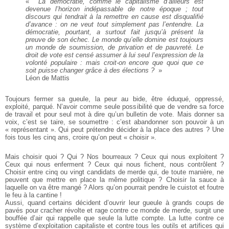
«
La démocratie, comme le capitalisme d’ailleurs est
devenue l’horizon indépassable de notre époque ; tout
discours qui tendrait à la remettre en cause est disqualifié
d’avance : on ne veut tout simplement pas l’entendre. La
démocratie, pourtant, a surtout fait jusqu’à présent la
preuve de son échec. Le monde qu’elle domine est toujours
un monde de soumission, de privation et de pauvreté. Le
droit de vote est censé assumer à lui seul l’expression de la
volonté populaire : mais croit-on encore que quoi que ce
soit puisse changer grâce à des élections ?
»
Léon de Mattis
Toujours fermer sa gueule, la peur au bide, être éduqué, oppressé,
exploité, parqué. N’avoir comme seule possibilité que de vendre sa force
de travail et pour seul mot à dire qu’un bulletin de vote. Mais donner sa
voix, c’est se taire, se soumettre : c’est abandonner son pouvoir à un
« représentant ». Qui peut prétendre décider à la place des autres ? Une
fois tous les cinq ans, croire qu’on peut « choisir ».
Mais choisir quoi ? Qui ? Nos bourreaux ? Ceux qui nous exploitent ?
Ceux qui nous enferment ? Ceux qui nous fichent, nous contrôlent ?
Choisir entre cinq ou vingt candidats de merde qui, de toute manière, ne
peuvent que mettre en place la même politique ? Choisir la sauce à
laquelle on va être mangé ? Alors qu’on pourrait pendre le cuistot et foutre
le feu à la cantine !
Aussi, quand certains décident d’ouvrir leur gueule à grands coups de
pavés pour cracher révolte et rage contre ce monde de merde, surgit une
bouffée d’air qui rappelle que seule la lutte compte. La lutte contre ce
système d’exploitation capitaliste et contre tous les outils et artifices qui