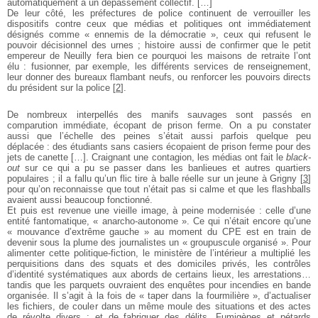
automatiquement à un dépassement collectif. […]
De leur côté, les préfectures de police continuent de verrouiller les
dispositifs contre ceux que médias et politiques ont immédiatement
désignés comme « ennemis de la démocratie », ceux qui refusent le
pouvoir décisionnel des urnes ; histoire aussi de confirmer que le petit
empereur de Neuilly fera bien ce pourquoi les maisons de retraite l’ont
élu : fusionner, par exemple, les différents services de renseignement,
leur donner des bureaux flambant neufs, ou renforcer les pouvoirs directs
du président sur la police
[
2
]
.
De nombreux interpellés des manifs sauvages sont passés en
comparution immédiate, écopant de prison ferme. On a pu constater
aussi que l’échelle des peines s’était aussi parfois quelque peu
déplacée : des étudiants sans casiers écopaient de prison ferme pour des
jets de canette […]. Craignant une contagion, les médias ont fait le
black-
out
sur ce qui a pu se passer dans les banlieues et autres quartiers
populaires ; il a fallu qu’un flic tire à balle réelle sur un jeune à Grigny
[
3
]
pour qu’on reconnaisse que tout n’était pas si calme et que les flashballs
avaient aussi beaucoup fonctionné.
Et puis est revenue une vieille image, à peine modernisée : celle d’une
entité fantomatique, « anarcho-autonome ». Ce qui n’était encore qu’une
« mouvance d’extrême gauche » au moment du CPE est en train de
devenir sous la plume des journalistes un « groupuscule organisé ». Pour
alimenter cette politique-fiction, le ministère de l’intérieur a multiplié les
perquisitions dans des squats et des domiciles privés, les contrôles
d’identité systématiques aux abords de certains lieux, les arrestations…
tandis que les parquets ouvraient des enquêtes pour incendies en bande
organisée. Il s’agit à la fois de « taper dans la fourmilière », d’actualiser
les fichiers, de couler dans un même moule des situations et des actes
de révolte divers ; et de fabriquer des délits. Fumigènes et pétards