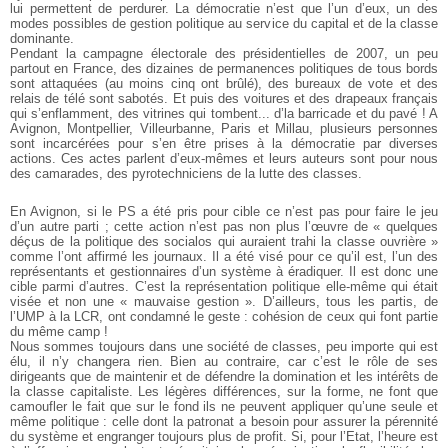
lui permettent de perdurer. La démocratie n’est que l’un d’eux, un des
modes possibles de gestion politique au service du capital et de la classe
dominante.
Pendant la campagne électorale des présidentielles de 2007, un peu
partout en France, des dizaines de permanences politiques de tous bords
sont attaquées (au moins cinq ont brûlé), des bureaux de vote et des
relais de télé sont sabotés. Et puis des voitures et des drapeaux français
qui s’enflamment, des vitrines qui tombent... d’la barricade et du pavé ! A
Avignon, Montpellier, Villeurbanne, Paris et Millau, plusieurs personnes
sont incarcérées pour s’en être prises à la démocratie par diverses
actions. Ces actes parlent d’eux-mêmes et leurs auteurs sont pour nous
des camarades, des pyrotechniciens de la lutte des classes.
En Avignon, si le PS a été pris pour cible ce n’est pas pour faire le jeu
d’un autre parti ; cette action n’est pas non plus l’œuvre de « quelques
déçus de la politique des socialos qui auraient trahi la classe ouvrière »
comme l’ont affirmé les journaux. Il a été visé pour ce qu’il est, l’un des
représentants et gestionnaires d’un système à éradiquer. Il est donc une
cible parmi d’autres. C’est la représentation politique elle-même qui était
visée et non une « mauvaise gestion ». D’ailleurs, tous les partis, de
l’UMP à la LCR, ont condamné le geste : cohésion de ceux qui font partie
du même camp !
Nous sommes toujours dans une société de classes, peu importe qui est
élu, il n’y changera rien. Bien au contraire, car c’est le rôle de ses
dirigeants que de maintenir et de défendre la domination et les intérêts de
la classe capitaliste. Les légères différences, sur la forme, ne font que
camoufler le fait que sur le fond ils ne peuvent appliquer qu’une seule et
même politique : celle dont la patronat a besoin pour assurer la pérennité
du système et engranger toujours plus de profit. Si, pour l’Etat, l’heure est