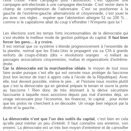
cette chose. Faire campagne pour l’abstention, c’est opposer une
campagne anti-électorale à une campagne électorale. C’est rester dans le
champ de compréhension de l’adversaire. C’est se positionner à la
gauche de l’extrême-gauche alternativiste et citoyennarde, c’est jouer le
jeu avec ses règles… espérer que l’abstention atteigne 51 ou 100 %…
comme si le capitalisme allait du coup s’effondrer ! N’importe quoi lui !
Les élections sont les temps forts incontournables de la démocratie qui
s’est révélée le meilleur mode de gestion politique du capital.
Il faut bien
forcer les gens… à y croire.
Il est normal que ce système s’étende progressivement à l’ensemble de
la planète, normal que les Etats-Unis le propagent via sa CIA à grands
renforts de coups-d’états (dits «
révolutions oranges
») mêlant au
passages associations citoyennistes, mafias et organisations d’extrême-
droite.
Car la démocratie est la marchandise idéale
, le moyen de tout nous
faire avaler puisque c’est elle qui est sensée nous protéger du fascisme
(tout bon lecteur de tract à appris cela à l’école de la République). Avec
elle, tout devient possible, même le pire… et l’histoire nous montre plutôt
que c’est la démocratie qui en général prépare le terrain et ouvre la porte
au fascisme ! Rien donc de très étonnant à la dérive sécuritaire
fascisante à laquelle nous assistons depuis pas mal d’années déjà, un
virage nécessaire pour l’économie, les finances, le capital… pour éviter
que les prolos ne cherchent à en découdre. Un virage bien négocié par la
droite et la gauche…
La démocratie n’est que l’un des outils du capital
, c’est bien en cela
qu’elle peut mériter un peu d’intérêt. Il faut connaître ses ennemis, son
ennemi. La démocratie est un très bon moyen d’entretenir et de camoufler