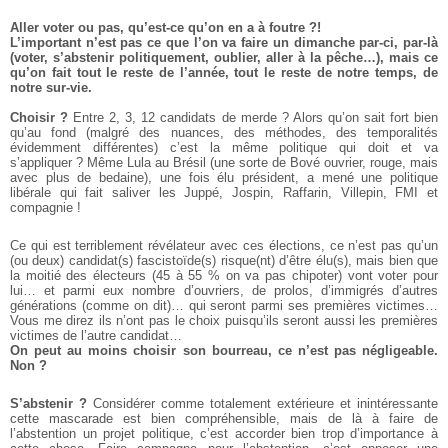
Aller voter ou pas, qu’est-ce qu’on en a à foutre ?!
L’important n’est pas ce que l’on va faire un dimanche par-ci, par-là
(voter, s’abstenir politiquement, oublier, aller à la pêche…), mais ce
qu’on fait tout le reste de l’année, tout le reste de notre temps, de
notre sur-vie.
Choisir ?
Entre 2, 3, 12 candidats de merde ? Alors qu’on sait fort bien
qu’au fond (malgré des nuances, des méthodes, des temporalités
évidemment différentes) c’est la même politique qui doit et va
s’appliquer ? Même Lula au Brésil (une sorte de Bové ouvrier, rouge, mais
avec plus de bedaine), une fois élu président, a mené une politique
libérale qui fait saliver les Juppé, Jospin, Raffarin, Villepin, FMI et
compagnie !
Ce qui est terriblement révélateur avec ces élections, ce n’est pas qu’un
(ou deux) candidat(s) fascistoïde(s) risque(nt) d’être élu(s), mais bien que
la moitié des électeurs (45 à 55 % on va pas chipoter) vont voter pour
lui… et parmi eux nombre d’ouvriers, de prolos, d’immigrés d’autres
générations (comme on dit)… qui seront parmi ses premières victimes…
Vous me direz ils n’ont pas le choix puisqu’ils seront aussi les premières
victimes de l’autre candidat…
On peut au moins choisir son bourreau, ce n’est pas négligeable.
Non ?
S’abstenir ?
Considérer comme totalement extérieure et inintéressante
cette mascarade est bien compréhensible, mais de là à faire de
l’abstention un projet politique, c’est accorder bien trop d’importance à