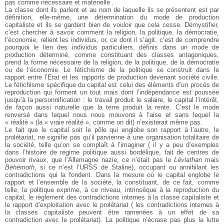
pas comme nécessaire et matérielle .
La classe dont ils parlent et au nom de laquelle ils se présentent est par
définition, elle-même, une détermination du mode de production
capitaliste et ils se gardent bien de vouloir que cela cesse. Démystifier,
c’est chercher à savoir comment la religion, la politique, la démocratie,
l’économie, relient les individus, or, ce dont il s’agit, c’est de comprendre
pourquoi le lien des individus particuliers, définis dans un mode de
production déterminé, comme constituant des classes antagoniques,
prend la forme nécessaire de la religion, de la politique, de la démocratie
ou de l’économie. Le fétichisme de la politique se construit dans le
rapport entre l’Etat et les rapports de production devenant société civile.
Le fétichisme spécifique du capital est celui des éléments d’un procès de
reproduction qui forment un tout mais dont l’indépendance est poussée
jusqu’à la personnification : le travail produit le salaire, le capital l’intérêt,
de façon aussi naturelle que la terre produit la rente. C’est le mode
renversé dans lequel nous nous mouvons à l’aise et sans lequel la
« réalité » (la « vraie réalité », comme on dit) n’existerait même pas.
Le fait que le capital soit le pôle qui englobe son rapport à l’autre, le
prolétariat, ne signifie pas qu’il parvienne à une organisation totalitaire de
la société, telle qu’on se complaît à l’imaginer ( il y a peu d’exemples
dans l’histoire de régime politique aussi bordélique, fait de centres de
pouvoir rivaux, que l’Allemagne nazie, ce n’était pas le
Léviathan
mais
Béhémoth
, si ce n’est l’URSS de Staline), occupant ou annihilant les
contradictions qui la fondent. Dans la mesure où le capital englobe le
rapport et l’ensemble de la société, la constituant, de ce fait, comme
telle, la politique exprime, à ce niveau, intrinsèque à la reproduction du
capital, le règlement des contradictions internes à la classe capitaliste et
le rapport d’exploitation avec le prolétariat ( les contradictions internes à
la classes capitaliste peuvent être ramenées à un effet de sa
contradiction avec le prolétariat). La politique n’écrase pas plus la lutte