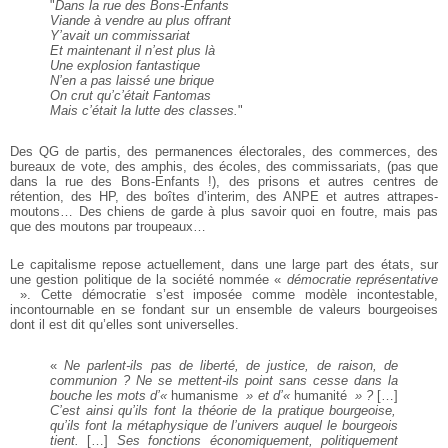
"
Dans la rue des Bons-Enfants
Viande à vendre au plus offrant
Y’avait un commissariat
Et maintenant il n’est plus là
Une explosion fantastique
N’en a pas laissé une brique
On crut qu’c’était Fantomas
Mais c’était la lutte des classes.
"
Des QG de partis, des permanences électorales, des commerces, des
bureaux de vote, des amphis, des écoles, des commissariats, (pas que
dans la rue des Bons-Enfants !), des prisons et autres centres de
rétention, des HP, des boîtes d’interim, des ANPE et autres attrapes-
moutons… Des chiens de garde à plus savoir quoi en foutre, mais pas
que des moutons par troupeaux…
Le capitalisme repose actuellement, dans une large part des états, sur
une gestion politique de la société nommée «
démocratie représentative
». Cette démocratie s’est imposée comme modèle incontestable,
incontournable en se fondant sur un ensemble de valeurs bourgeoises
dont il est dit qu’elles sont universelles.
«
Ne parlent-ils pas de liberté, de justice, de raison, de
communion ? Ne se mettent-ils point sans cesse dans la
bouche les mots d’«
humanisme
» et d’«
humanité
» ?
[…]
C’est ainsi qu’ils font la théorie de la pratique bourgeoise,
qu’ils font la métaphysique de l’univers auquel le bourgeois
tient.
[…]
Ses fonctions économiquement, politiquement