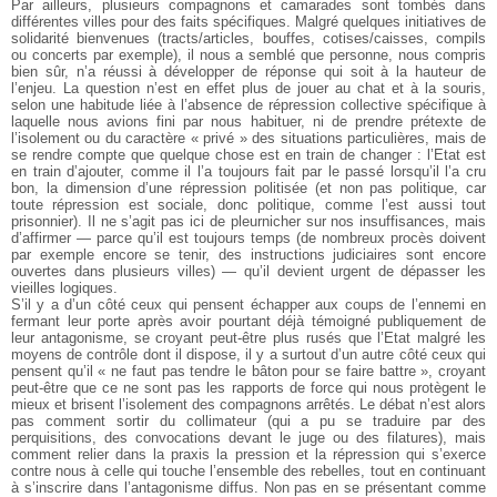
Par ailleurs, plusieurs compagnons et camarades sont tombés dans
différentes villes pour des faits spécifiques. Malgré quelques initiatives de
solidarité bienvenues (tracts/articles, bouffes, cotises/caisses, compils
ou concerts par exemple), il nous a semblé que personne, nous compris
bien sûr, n’a réussi à développer de réponse qui soit à la hauteur de
l’enjeu. La question n’est en effet plus de jouer au chat et à la souris,
selon une habitude liée à l’absence de répression collective spécifique à
laquelle nous avions fini par nous habituer, ni de prendre prétexte de
l’isolement ou du caractère « privé » des situations particulières, mais de
se rendre compte que quelque chose est en train de changer : l’Etat est
en train d’ajouter, comme il l’a toujours fait par le passé lorsqu’il l’a cru
bon, la dimension d’une répression politisée (et non pas politique, car
toute répression est sociale, donc politique, comme l’est aussi tout
prisonnier). Il ne s’agit pas ici de pleurnicher sur nos insuffisances, mais
d’affirmer — parce qu’il est toujours temps (de nombreux procès doivent
par exemple encore se tenir, des instructions judiciaires sont encore
ouvertes dans plusieurs villes) — qu’il devient urgent de dépasser les
vieilles logiques.
S’il y a d’un côté ceux qui pensent échapper aux coups de l’ennemi en
fermant leur porte après avoir pourtant déjà témoigné publiquement de
leur antagonisme, se croyant peut-être plus rusés que l’Etat malgré les
moyens de contrôle dont il dispose, il y a surtout d’un autre côté ceux qui
pensent qu’il « ne faut pas tendre le bâton pour se faire battre », croyant
peut-être que ce ne sont pas les rapports de force qui nous protègent le
mieux et brisent l’isolement des compagnons arrêtés. Le débat n’est alors
pas comment sortir du collimateur (qui a pu se traduire par des
perquisitions, des convocations devant le juge ou des filatures), mais
comment relier dans la praxis la pression et la répression qui s’exerce
contre nous à celle qui touche l’ensemble des rebelles, tout en continuant
à s’inscrire dans l’antagonisme diffus. Non pas en se présentant comme