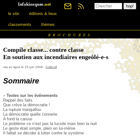
le site
éditions & lieux
classements
thèmes
BROCHURES
Compile classe... contre classe
En soutien aux incendiaires engeôlé-e-s
mis en ligne le 23 juin 2008 -
Collectif
Sommaire
–
Textes sur les événements
Rappel des faits
Que crève la démocratie !
La rupture tranquillou
La démocratie quelle connerie
A fond la caisse
Le problème ce n’est pas la luciole mais bien la nuit
Le geste était simple, plein en lui-même
Il fallait se décider à lutter contre le système