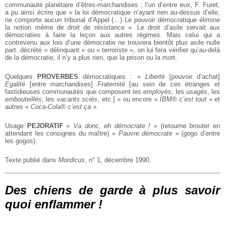
communauté planétaire d’êtres-marchandises ; l’un d’entre eux, F. Furet,
a pu ainsi écrire que « la loi démocratique n’ayant rien au-dessus d’elle,
ne comporte aucun tribunal d’Appel (…) Le pouvoir démocratique élimine
la notion même de droit de résistance ». Le droit d’asile servait aux
démocraties à faire la leçon aux autres régimes. Mais celui qui a
contrevenu aux lois d’une démocratie ne trouvera bientôt plus asile nulle
part. décrété « délinquant » ou « terroriste », on lui fera vérifier qu’au-delà
de la démocratie, il n’y a plus rien, que la prison ou la mort.
Quelques
PROVERBES
démocratiques : «
Liberté
[pouvoir d’achat]
Egalité
[entre marchandises]
Fraternité
[au sein de ces étranges et
fastidieuses communautés que composent les
employés
, les
usagés
, les
embouteillés
, les
vacants sciés
, etc.] » ou encore «
IBM® c’est tout
» et
autres «
Coca-Cola® c’est ça
».
Usage
PEJORATIF
«
Va donc, eh démocrate !
» (retourne brouter en
attendant les consignes du maître) «
Pauvre démocrate
» (gogo d’entre
les gogos).
Texte publié dans
Mordicus
, n° 1, décembre 1990.
Des chiens de garde à plus savoir
quoi enflammer !