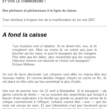
ET VIVE LE COMMUNISME !
Des pêcheurs et pécheresses à la ligne de classe.
Tract distribué à Avignon lors de la manifestation du 1er mai 2007.
A fond la caisse
"
Les moutons vont à l’abattoir. Ils ne disent rien, eux, et ils
n’espèrent rien. Mais au moins ils ne votent pas pour le
boucher qui les tuera, et pour le bourgeois qui les mangera.
Plus bête que les bêtes, plus moutonnier que les moutons,
l’électeur nomme son boucher et choisit son bourgeois
".
Octave Mirbeau
Un soir de farce électorale. Les citoyens sont allés en masse élire leur
nouveau maître. Et comme derrière chaque citoyen se cache un flic, ils
ont placé en tête celui qui leur promettait le plus d’ordre.
Une nuit de premier tour. Un 22 avril à Montpellier. Si le bourgeois —de
gôche comme de droite — ne se souvient des anarchistes que lorsqu’il a
besoin d’une explication à la révolte qui gronde ou quand les armes de la
critique commencent à l’effrayer, certains savent bien —eux — que les
mots ont encore du sens. Et que l’abstention n’est pas forcément qu’un