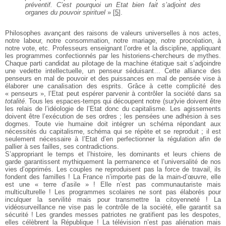
préventif. C’est pourquoi un Etat bien fait s’adjoint des
organes du pouvoir spirituel
»
[
5
]
.
Philosophes avançant des raisons de valeurs universelles à nos actes,
notre labeur, notre consommation, notre mariage, notre procréation, à
notre vote, etc. Professeurs enseignant l’ordre et la discipline, appliquant
les programmes confectionnés par les historiens-chercheurs de mythes.
Chaque parti candidat au pilotage de la machine étatique sait s’adjoindre
une vedette intellectuelle, un penseur séduisant… Cette alliance des
penseurs en mal de pouvoir et des puissances en mal de pensée vise à
élaborer une canalisation des esprits. Grâce à cette complicité des
« penseurs », l’Etat peut espérer parvenir à contrôler la société dans sa
totalité
. Tous les espaces-temps qui découpent notre (sur)vie doivent être
les relais de l’idéologie de l’Etat donc du capitalisme. Les agissements
doivent être l’exécution de ses ordres ; les pensées une adhésion à ses
dogmes. Toute vie humaine doit intégrer un schéma répondant aux
nécessités du capitalisme, schéma qui se répète et se reproduit ; il est
seulement nécessaire à l’Etat d’en perfectionner la régulation afin de
pallier à ses failles, ses contradictions.
S’appropriant le temps et l’histoire, les dominants et leurs chiens de
garde garantissent mythiquement la permanence et l’universalité de nos
vies d’opprimés. Les couples ne reproduisent pas la force de travail, ils
fondent des familles ! La France n’importe pas de la main-d’œuvre, elle
est une « terre d’asile » ! Elle n’est pas communautariste mais
multiculturelle ! Les programmes scolaires ne sont pas élaborés pour
inculquer la servilité mais pour transmettre la citoyenneté ! La
vidéosurveillance ne vise pas le contrôle de la société, elle garantit sa
sécurité ! Les grandes messes patriotes ne gratifient pas les despotes,
elles célèbrent la République ! La télévision n’est pas aliénation mais