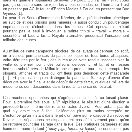
dans les quartiers populaires de novembre 2005. Sur l’air du « si tu votes
pas, ça se passe sans toi », on les a tous entendus, de Thurman à Trust
en passant par AC le feu et d’Enrico Macias à Faudel en passant par Doc
Gynéco
[
1
]
.
La peur d’un Sarko (l’homme du Kärcher, de la prédestination génétique
au suicide et des prisons pour mineurs) a aussi conduit un pourcentage
impressionnant d’électeurs dans les urnes. Cet épouvantail n’était
pourtant pas le seul à invoquer la sainte trinité « travail – morale –
sécurité », et face à lui, la Royale alternative préconisait l’encadrement
militaire des jeunes…
Au milieu de cette campagne tricolore, de ce lavage de cerveau collectif,
on a vu des permanences de partis politiques de tous bords attaquées,
voire détruites par le feu ; des bureaux de vote rendus inaccessibles la
veille du premier tour ; des bulletins dérobés ici et là, et un réseau
hertzien saboté près de Millau le soir du premier tour – sans compter les
slogans, affiches et tracts qui ont fleuri pour dénoncer cette mascarade
[…]. Et puis, sans qu’on distingue la part d’anti-Sarkozy, d’envie d’en
découdre avec la flicaille et de dégoût de cette farce, quelques milliers de
mécontents sont descendus dans la rue à l’annonce du résultat.
Ces réactions spontanées qui s’agrégeaient ici et là, ça faisait plaisir.
Pour la première fois sous la V° république, le résultat d’une élection a
provoqué le soir même des refus en actes divers… Pour autant, pas de
quoi s’y croire tout à fait. L’aliénation plus ou moins acceptée ne
s’estompe qu’un instant dans le jet d’un pavé sur le casque d’un robot en
Kevlar. Les séparations ne disparaissent pas définitivement parce qu’on
se retrouve pour crier sa rage dans la rue. Des pratiques partagées et une
haine commune du keuf (
Today pigs, tomorrow bacon
) ne conduisent pas