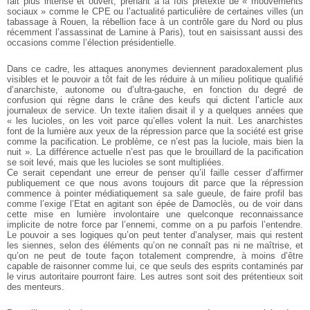
fait plus intense et ouvert, prenant à la fois prétexte de « mouvements
sociaux » comme le CPE ou l’actualité particulière de certaines villes (un
tabassage à Rouen, la rébellion face à un contrôle gare du Nord ou plus
récemment l’assassinat de Lamine à Paris), tout en saisissant aussi des
occasions comme l’élection présidentielle.
Dans ce cadre, les attaques anonymes deviennent paradoxalement plus
visibles et le pouvoir a tôt fait de les réduire à un milieu politique qualifié
d’anarchiste, autonome ou d’ultra-gauche, en fonction du degré de
confusion qui règne dans le crâne des keufs qui dictent l’article aux
journaleux de service. Un texte italien disait il y a quelques années que
« les lucioles, on les voit parce qu’elles volent la nuit. Les anarchistes
font de la lumière aux yeux de la répression parce que la société est grise
comme la pacification. Le problème, ce n’est pas la luciole, mais bien la
nuit ». La différence actuelle n’est pas que le brouillard de la pacification
se soit levé, mais que les lucioles se sont multipliées.
Ce serait cependant une erreur de penser qu’il faille cesser d’affirmer
publiquement ce que nous avons toujours dit parce que la répression
commence à pointer médiatiquement sa sale gueule, de faire profil bas
comme l’exige l’Etat en agitant son épée de Damoclès, ou de voir dans
cette mise en lumière involontaire une quelconque reconnaissance
implicite de notre force par l’ennemi, comme on a pu parfois l’entendre.
Le pouvoir a ses logiques qu’on peut tenter d’analyser, mais qui restent
les siennes, selon des éléments qu’on ne connaît pas ni ne maîtrise, et
qu’on ne peut de toute façon totalement comprendre, à moins d’être
capable de raisonner comme lui, ce que seuls des esprits contaminés par
le virus autoritaire pourront faire. Les autres sont soit des prétentieux soit
des menteurs.