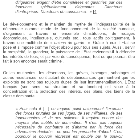
dirigeantes exigent d’être complétées et garanties par des
fonctions spirituellement dirigeantes. Directeurs
d’entreprises. Directeurs de conscience.
»
[
4
]
Le développement et le maintien du mythe de l’indépassabilité de la
démocratie comme mode de fonctionnement de la société humaine,
s’organisent à travers un ensemble d’institutions, de rouages
économiques, intellectuels, culturels etc., tous actifs politiquement, à
travers une multitude de «
chiens de garde
». Grâce à eux, l’Etat se
pose et s’impose comme l’objet absolu pour tous ses sujets. Aussi, servir
la prospérité, la grandeur, la puissance de l’Etat reviendrait-il à défendre
les intérêts de tous, et par voie de conséquence, tout ce qui pourrait être
fait à son encontre serait criminel.
Or les mutineries, les désertions, les grèves, blocages, sabotages et
autres résistances, sont autant de désobéissances qui montrent que les
exploités ne sont pas toujours dupes de leur instrumentalisation. L’Etat
français (son sens, sa structure et sa fonction) est voué à la
concentration et la protection des intérêts, des plans, des biens de la
classe dominante.
«
Pour cela il
[…]
ne requiert point uniquement l’exercice
des forces brutales de ses juges, de ses militaires, de ses
fonctionnaires et de ses policiers. Il requiert encore des
moyens plus subtils de domination. Il n’est pas toujours
nécessaire de combattre et d’abattre par la force des
adversaires déclarés : on peut les persuader d’abord. C’est
pourquoi le pouvoir répressif est doublé par le pouvoir