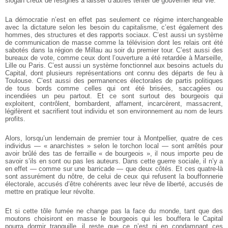
slogan creux de résignés à laisser d’autres tenter de gouverner leur vie.
La démocratie n’est en effet pas seulement ce régime interchangeable
avec la dictature selon les besoin du capitalisme, c’est également des
hommes, des structures et des rapports sociaux. C’est aussi un système
de communication de masse comme la télévision dont les relais ont été
sabotés dans la région de Millau au soir du premier tour. C’est aussi des
bureaux de vote, comme ceux dont l’ouverture a été retardée à Marseille,
Lille ou Paris. C’est aussi un système fonctionnel aux besoins actuels du
Capital, dont plusieurs représentations ont connu des départs de feu à
Toulouse. C’est aussi des permanences électorales de partis politiques
de tous bords comme celles qui ont été brisées, saccagées ou
incendiées un peu partout. Et ce sont surtout des bourgeois qui
exploitent, contrôlent, bombardent, affament, incarcèrent, massacrent,
légifèrent et sacrifient tout individu et son environnement au nom de leurs
profits.
Alors, lorsqu’un lendemain de premier tour à Montpellier, quatre de ces
individus — « anarchistes » selon le torchon local — sont arrêtés pour
avoir brûlé des tas de ferraille « de bourgeois », il nous importe peu de
savoir s’ils en sont ou pas les auteurs. Dans cette guerre sociale, il n’y a
en effet — comme sur une barricade — que deux côtés. Et ces quatre-là
sont assurément du nôtre, de celui de ceux qui refusent la bouffonnerie
électorale, accusés d’être cohérents avec leur rêve de liberté, accusés de
mettre en pratique leur révolte.
Et si cette tôle fumée ne change pas la face du monde, tant que des
moutons choisiront en masse le bourgeois qui les bouffera le Capital
pourra dormir tranquille, il reste que ce n’est ni en condamnant ces