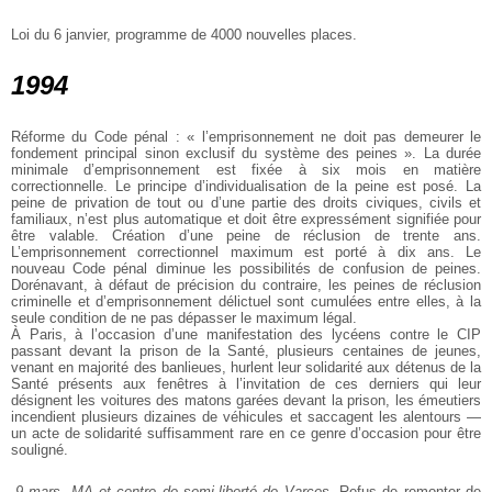
Loi du 6 janvier, programme de 4000 nouvelles places.
1994
Réforme du Code pénal : « l’emprisonnement ne doit pas demeurer le
fondement principal sinon exclusif du système des peines ». La durée
minimale d’emprisonnement est fixée à six mois en matière
correctionnelle. Le principe d’individualisation de la peine est posé. La
peine de privation de tout ou d’une partie des droits civiques, civils et
familiaux, n’est plus automatique et doit être expressément signifiée pour
être valable. Création d’une peine de réclusion de trente ans.
L’emprisonnement correctionnel maximum est porté à dix ans. Le
nouveau Code pénal diminue les possibilités de confusion de peines.
Dorénavant, à défaut de précision du contraire, les peines de réclusion
criminelle et d’emprisonnement délictuel sont cumulées entre elles, à la
seule condition de ne pas dépasser le maximum légal.
À Paris, à l’occasion d’une manifestation des lycéens contre le CIP
passant devant la prison de la Santé, plusieurs centaines de jeunes,
venant en majorité des banlieues, hurlent leur solidarité aux détenus de la
Santé présents aux fenêtres à l’invitation de ces derniers qui leur
désignent les voitures des matons garées devant la prison, les émeutiers
incendient plusieurs dizaines de véhicules et saccagent les alentours ―
un acte de solidarité suffisamment rare en ce genre d’occasion pour être
souligné.
.9 mars, MA et centre de semi-liberté de Varces.
Refus de remonter de