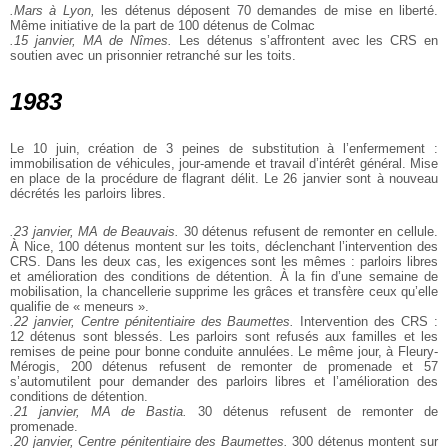
.Mars à Lyon,
les détenus déposent 70 demandes de mise en liberté.
Même initiative de la part de 100 détenus de Colmac
.15 janvier, MA de Nîmes.
Les détenus s’affrontent avec les CRS en
soutien avec un prisonnier retranché sur les toits.
1983
Le 10 juin, création de 3 peines de substitution à l’enfermement :
immobilisation de véhicules, jour-amende et travail d’intérêt général. Mise
en place de la procédure de flagrant délit. Le 26 janvier sont à nouveau
décrétés les parloirs libres.
.23 janvier, MA de Beauvais.
30 détenus refusent de remonter en cellule.
À Nice, 100 détenus montent sur les toits, déclenchant l’intervention des
CRS. Dans les deux cas, les exigences sont les mêmes : parloirs libres
et amélioration des conditions de détention. À la fin d’une semaine de
mobilisation, la chancellerie supprime les grâces et transfère ceux qu’elle
qualifie de « meneurs ».
.22 janvier, Centre pénitentiaire des Baumettes.
Intervention des CRS :
12 détenus sont blessés. Les parloirs sont refusés aux familles et les
remises de peine pour bonne conduite annulées. Le même jour, à Fleury-
Mérogis, 200 détenus refusent de remonter de promenade et 57
s’automutilent pour demander des parloirs libres et l’amélioration des
conditions de détention.
.21 janvier, MA de Bastia.
30 détenus refusent de remonter de
promenade.
.20 janvier, Centre pénitentiaire des Baumettes.
300 détenus montent sur