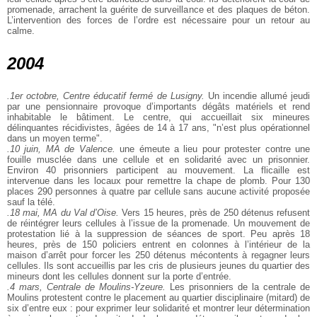
promenade, arrachent la guérite de surveillance et des plaques de béton.
L’intervention des forces de l’ordre est nécessaire pour un retour au
calme.
2004
.1er octobre, Centre éducatif fermé de Lusigny.
Un incendie allumé jeudi
par une pensionnaire provoque d’importants dégâts matériels et rend
inhabitable le bâtiment. Le centre, qui accueillait six mineures
délinquantes récidivistes, âgées de 14 à 17 ans, "n’est plus opérationnel
dans un moyen terme".
.10 juin, MA de Valence.
une émeute a lieu pour protester contre une
fouille musclée dans une cellule et en solidarité avec un prisonnier.
Environ 40 prisonniers participent au mouvement. La flicaille est
intervenue dans les locaux pour remettre la chape de plomb. Pour 130
places 290 personnes à quatre par cellule sans aucune activité proposée
sauf la télé.
.18 mai, MA du Val d’Oise.
Vers 15 heures, près de 250 détenus refusent
de réintégrer leurs cellules à l’issue de la promenade. Un mouvement de
protestation lié à la suppression de séances de sport. Peu après 18
heures, près de 150 policiers entrent en colonnes à l’intérieur de la
maison d’arrêt pour forcer les 250 détenus mécontents à regagner leurs
cellules. Ils sont accueillis par les cris de plusieurs jeunes du quartier des
mineurs dont les cellules donnent sur la porte d’entrée.
.4 mars, Centrale de Moulins-Yzeure.
Les prisonniers de la centrale de
Moulins protestent contre le placement au quartier disciplinaire (mitard) de
six d’entre eux : pour exprimer leur solidarité et montrer leur détermination