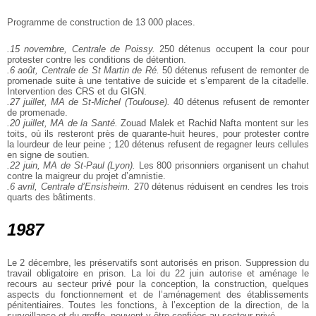
Programme de construction de 13 000 places.
.15 novembre, Centrale de Poissy.
250 détenus occupent la cour pour
protester contre les conditions de détention.
.6 août, Centrale de St Martin de Ré.
50 détenus refusent de remonter de
promenade suite à une tentative de suicide et s’emparent de la citadelle.
Intervention des CRS et du GIGN.
.27 juillet, MA de St-Michel (Toulouse).
40 détenus refusent de remonter
de promenade.
.20 juillet, MA de la Santé.
Zouad Malek et Rachid Nafta montent sur les
toits, où ils resteront près de quarante-huit heures, pour protester contre
la lourdeur de leur peine ; 120 détenus refusent de regagner leurs cellules
en signe de soutien.
.22 juin, MA de St-Paul (Lyon).
Les 800 prisonniers organisent un chahut
contre la maigreur du projet d’amnistie.
.6 avril, Centrale d’Ensisheim.
270 détenus réduisent en cendres les trois
quarts des bâtiments.
1987
Le 2 décembre, les préservatifs sont autorisés en prison. Suppression du
travail obligatoire en prison. La loi du 22 juin autorise et aménage le
recours au secteur privé pour la conception, la construction, quelques
aspects du fonctionnement et de l’aménagement des établissements
pénitentiaires. Toutes les fonctions, à l’exception de la direction, de la
surveillance et du greffe, peuvent y être confiées au secteur privé.