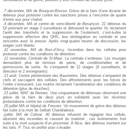
.7 décembre, MA de Bourg-en-Bresse.
Grève de la faim d’une dizaine de
détenus pour protester contre les sanctions prises à l’encontre de quatre
d’entre eux pour chahut.
.4 décembre, MA et centre de semi-liberté de Besançon.
22 détenus du
QI prennent en otage 3 surveillants et détruisent le quartier. Ils réclament
l’arrêt des transferts et la suppression de l’isolement, c’est-à-dire la
suppression effective des QHS, leur réintégration en centrale et une
rencontre avec la presse. Après vingt-quatre heures de discussion, les
otages sont libérés.
.22 novembre, MA de Bois-d’Arcy.
Incendies dans les cellules pour
protester contre les conditions de détention.
.12 novembre, Centrale de St-Maur.
La centrale s’embrase. Les insurgés
demandent plus de remises de peine, de conditionnelles et de
permissions de sortie. Ils s’emparent de 12 otages (9 surveillants, le
directeur et 2 enseignants).
.13 août, Centre pénitentiaire des Baumettes.
Des détenus s’emparent de
clefs et saccagent des cellules. Des affrontements avec les forces de
l’ordre s’ensuivent. Les mutins réclament l’amélioration des conditions de
détention (plus de douches).
.23 juillet, MAF de Rennes.
Une cinquantaine de détenues observent une
grève de la faim de deux jours en solidarité avec les récentes
protestations contre les conditions de détention.
.20 juillet MA et hôpital de Fresnes.
Un mouvement de grève des détenus
fait suite à la mort de Selliah Chandrabose.
.juillet, MA de Colmar.
40 détenus refusent de regagner leur cellule,
allument des incendies et cassent du matériel ; ces évènements font
suite à la mort suspecte d’un prisonnier. À Nice, des détenus montent sur
les toits, P. Truc en profite pour s’évader.