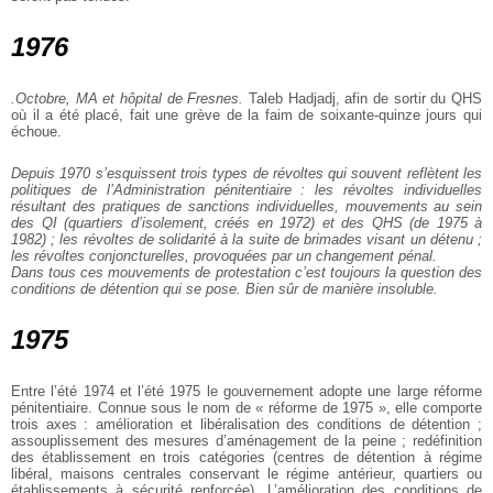
1976
.Octobre, MA et hôpital de Fresnes.
Taleb Hadjadj, afin de sortir du QHS
où il a été placé, fait une grève de la faim de soixante-quinze jours qui
échoue.
Depuis 1970 s’esquissent trois types de révoltes qui souvent reflètent les
politiques de l’Administration pénitentiaire : les révoltes individuelles
résultant des pratiques de sanctions individuelles, mouvements au sein
des QI (quartiers d’isolement, créés en 1972) et des QHS (de 1975 à
1982) ; les révoltes de solidarité à la suite de brimades visant un détenu ;
les révoltes conjoncturelles, provoquées par un changement pénal.
Dans tous ces mouvements de protestation c’est toujours la question des
conditions de détention qui se pose. Bien sûr de manière insoluble.
1975
Entre l’été 1974 et l’été 1975 le gouvernement adopte une large réforme
pénitentiaire. Connue sous le nom de « réforme de 1975 », elle comporte
trois axes : amélioration et libéralisation des conditions de détention ;
assouplissement des mesures d’aménagement de la peine ; redéfinition
des établissement en trois catégories (centres de détention à régime
libéral, maisons centrales conservant le régime antérieur, quartiers ou
établissements à sécurité renforcée). L’amélioration des conditions de