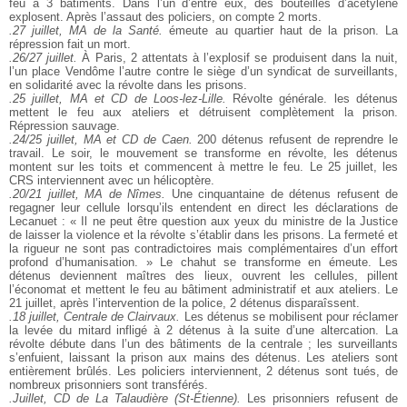
feu à 3 bâtiments. Dans l’un d’entre eux, des bouteilles d’acétylène
explosent. Après l’assaut des policiers, on compte 2 morts.
.27 juillet, MA de la Santé.
émeute au quartier haut de la prison. La
répression fait un mort.
.26/27 juillet.
À Paris, 2 attentats à l’explosif se produisent dans la nuit,
l’un place Vendôme l’autre contre le siège d’un syndicat de surveillants,
en solidarité avec la révolte dans les prisons.
.25 juillet, MA et CD de Loos-lez-Lille.
Révolte générale. les détenus
mettent le feu aux ateliers et détruisent complètement la prison.
Répression sauvage.
.24/25 juillet, MA et CD de Caen.
200 détenus refusent de reprendre le
travail. Le soir, le mouvement se transforme en révolte, les détenus
montent sur les toits et commencent à mettre le feu. Le 25 juillet, les
CRS interviennent avec un hélicoptère.
.20/21 juillet, MA de Nîmes.
Une cinquantaine de détenus refusent de
regagner leur cellule lorsqu’ils entendent en direct les déclarations de
Lecanuet : « Il ne peut être question aux yeux du ministre de la Justice
de laisser la violence et la révolte s’établir dans les prisons. La fermeté et
la rigueur ne sont pas contradictoires mais complémentaires d’un effort
profond d’humanisation. » Le chahut se transforme en émeute. Les
détenus deviennent maîtres des lieux, ouvrent les cellules, pillent
l’économat et mettent le feu au bâtiment administratif et aux ateliers. Le
21 juillet, après l’intervention de la police, 2 détenus disparaîssent.
.18 juillet, Centrale de Clairvaux.
Les détenus se mobilisent pour réclamer
la levée du mitard infligé à 2 détenus à la suite d’une altercation. La
révolte débute dans l’un des bâtiments de la centrale ; les surveillants
s’enfuient, laissant la prison aux mains des détenus. Les ateliers sont
entièrement brûlés. Les policiers interviennent, 2 détenus sont tués, de
nombreux prisonniers sont transférés.
.Juillet, CD de La Talaudière (St-Étienne).
Les prisonniers refusent de