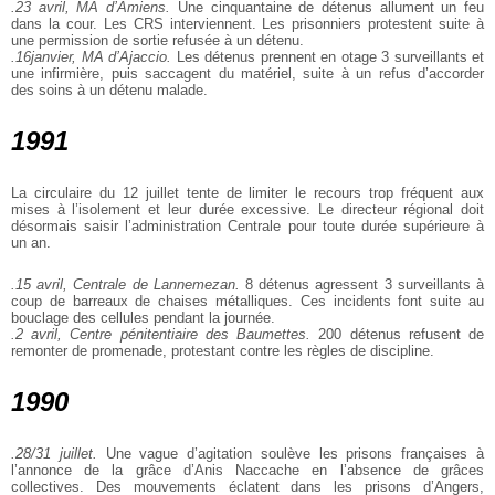
.23 avril, MA d’Amiens.
Une cinquantaine de détenus allument un feu
dans la cour. Les CRS interviennent. Les prisonniers protestent suite à
une permission de sortie refusée à un détenu.
.16janvier, MA d’Ajaccio.
Les détenus prennent en otage 3 surveillants et
une infirmière, puis saccagent du matériel, suite à un refus d’accorder
des soins à un détenu malade.
1991
La circulaire du 12 juillet tente de limiter le recours trop fréquent aux
mises à l’isolement et leur durée excessive. Le directeur régional doit
désormais saisir l’administration Centrale pour toute durée supérieure à
un an.
.15 avril, Centrale de Lannemezan.
8 détenus agressent 3 surveillants à
coup de barreaux de chaises métalliques. Ces incidents font suite au
bouclage des cellules pendant la journée.
.2 avril, Centre pénitentiaire des Baumettes.
200 détenus refusent de
remonter de promenade, protestant contre les règles de discipline.
1990
.28/31 juillet.
Une vague d’agitation soulève les prisons françaises à
l’annonce de la grâce d’Anis Naccache en l’absence de grâces
collectives. Des mouvements éclatent dans les prisons d’Angers,