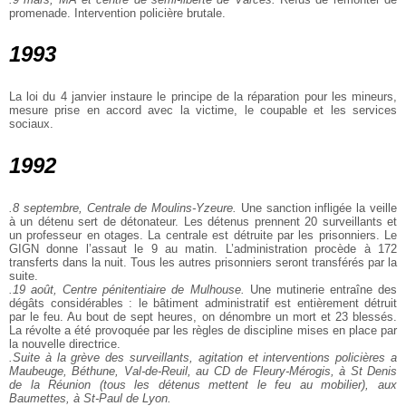
promenade. Intervention policière brutale.
1993
La loi du 4 janvier instaure le principe de la réparation pour les mineurs,
mesure prise en accord avec la victime, le coupable et les services
sociaux.
1992
.8 septembre, Centrale de Moulins-Yzeure.
Une sanction infligée la veille
à un détenu sert de détonateur. Les détenus prennent 20 surveillants et
un professeur en otages. La centrale est détruite par les prisonniers. Le
GIGN donne l’assaut le 9 au matin. L’administration procède à 172
transferts dans la nuit. Tous les autres prisonniers seront transférés par la
suite.
.19 août, Centre pénitentiaire de Mulhouse.
Une mutinerie entraîne des
dégâts considérables : le bâtiment administratif est entièrement détruit
par le feu. Au bout de sept heures, on dénombre un mort et 23 blessés.
La révolte a été provoquée par les règles de discipline mises en place par
la nouvelle directrice.
.Suite à la grève des surveillants, agitation et interventions policières a
Maubeuge, Béthune, Val-de-Reuil, au CD de Fleury-Mérogis, à St Denis
de la Réunion (tous les détenus mettent le feu au mobilier), aux
Baumettes, à St-Paul de Lyon.