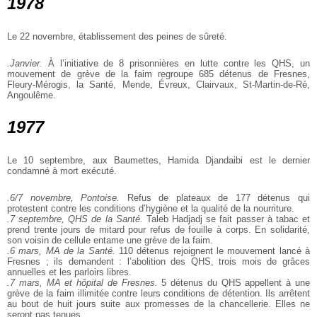
1978
Le 22 novembre, établissement des peines de sûreté.
.Janvier.
À l’initiative de 8 prisonnières en lutte contre les QHS, un
mouvement de grève de la faim regroupe 685 détenus de Fresnes,
Fleury-Mérogis, la Santé, Mende, Évreux, Clairvaux, St-Martin-de-Ré,
Angoulême.
1977
Le 10 septembre, aux Baumettes, Hamida Djandaibi est le dernier
condamné à mort exécuté.
.6/7 novembre, Pontoise.
Refus de plateaux de 177 détenus qui
protestent contre les conditions d’hygiène et la qualité de la nourriture.
.7 septembre, QHS de la Santé.
Taleb Hadjadj se fait passer à tabac et
prend trente jours de mitard pour refus de fouille à corps. En solidarité,
son voisin de cellule entame une grève de la faim.
.6 mars, MA de la Santé.
110 détenus rejoignent le mouvement lancé à
Fresnes ; ils demandent : l’abolition des QHS, trois mois de grâces
annuelles et les parloirs libres.
.7 mars, MA et hôpital de Fresnes.
5 détenus du QHS appellent à une
grève de la faim illimitée contre leurs conditions de détention. Ils arrêtent
au bout de huit jours suite aux promesses de la chancellerie. Elles ne
seront pas tenues.