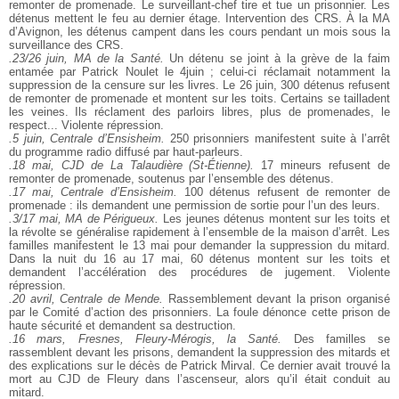
remonter de promenade. Le surveillant-chef tire et tue un prisonnier. Les
détenus mettent le feu au dernier étage. Intervention des CRS. À la MA
d’Avignon, les détenus campent dans les cours pendant un mois sous la
surveillance des CRS.
.23/26 juin, MA de la Santé.
Un détenu se joint à la grève de la faim
entamée par Patrick Noulet le 4juin ; celui-ci réclamait notamment la
suppression de la censure sur les livres. Le 26 juin, 300 détenus refusent
de remonter de promenade et montent sur les toits. Certains se tailladent
les veines. Ils réclament des parloirs libres, plus de promenades, le
respect... Violente répression.
.5 juin, Centrale d’Ensisheim.
250 prisonniers manifestent suite à l’arrêt
du programme radio diffusé par haut-parleurs.
.18 mai, CJD de La Talaudière (St-Étienne).
17 mineurs refusent de
remonter de promenade, soutenus par l’ensemble des détenus.
.17 mai, Centrale d’Ensisheim.
100 détenus refusent de remonter de
promenade : ils demandent une permission de sortie pour l’un des leurs.
.3/17 mai, MA de Périgueux.
Les jeunes détenus montent sur les toits et
la révolte se généralise rapidement à l’ensemble de la maison d’arrêt. Les
familles manifestent le 13 mai pour demander la suppression du mitard.
Dans la nuit du 16 au 17 mai, 60 détenus montent sur les toits et
demandent l’accélération des procédures de jugement. Violente
répression.
.20 avril, Centrale de Mende.
Rassemblement devant la prison organisé
par le Comité d’action des prisonniers. La foule dénonce cette prison de
haute sécurité et demandent sa destruction.
.16 mars, Fresnes, Fleury-Mérogis, la Santé.
Des familles se
rassemblent devant les prisons, demandent la suppression des mitards et
des explications sur le décès de Patrick Mirval. Ce dernier avait trouvé la
mort au CJD de Fleury dans l’ascenseur, alors qu’il était conduit au
mitard.