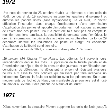
1972
Une note de service du 23 octobre rétablit la tolérance sur les colis de
Noël. Le décret du 19 septembre instaure les quartiers d’isolement et
autorise les parloirs libres (sans hygiaphones). Le 24 avril, un décret
officialise l’institution dans chaque établissement d’une commission
d’application des peines et apporte d’importantes modifications au régime
de l’exécution des peines. Pour la première fois sont pris en compte le
maintien des liens familiaux, la possibilité de contacts avec l’extérieur, le
droit à l’information, l’accès à des activités socioculturelles. La loi du 29
décembre institue les réductions de peine et élargit les conditions
d’attribution de la liberté conditionnelle.
Après les émeutes de 1971, commission d’enquête R. Schmelk.
.15 janvier, MA Charles-III de Nancy.
Les détenus font parvenir leurs
revendications depuis les toits : suppression de la tutelle pénale et de
l’interdiction de séjour, fin de la censure des journaux et amélioration des
conditions de détention. Ils dévastent la prison et résistent plusieurs
heures aux assauts des policiers qui finissent par faire intervenir un
hélicoptère. Dehors, la foule est solidaire avec les prisonniers. Suite aux
mouvements de Toul et de Nancy un manifeste de prisonniers est diffusé
fin janvier à l’extérieur des prisons de Melun et de Muret.
1971
Début novembre, la circulaire Pleven supprime les colis de Noël jusqu’à