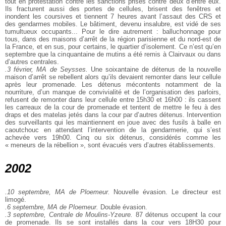
tout en protestation contre les sanctions prises contre deux d’entre eux.
Ils fracturent aussi des portes de cellules, brisent des fenêtres et
inondent les coursives et tiennent 7 heures avant l’assaut des CRS et
des gendarmes mobiles. Le bâtiment, devenu insalubre, est vidé de ses
tumultueux occupants... Pour le dire autrement : balluchonnage pour
tous, dans des maisons d’arrêt de la région parisienne et du nord-est de
la France, et en sus, pour certains, le quartier d’isolement. Ce n’est qu’en
septembre que la cinquantaine de mutins a été remis à Clairvaux ou dans
d’autres centrales.
.3 février, MA de Seysses.
Une soixantaine de détenus de la nouvelle
maison d’arrêt se rebellent alors qu’ils devaient remonter dans leur cellule
après leur promenade. Les détenus mécontents notamment de la
nourriture, d’un manque de convivialité et de l’organisation des parloirs,
refusent de remonter dans leur cellule entre 15h30 et 16h00 : ils cassent
les carreaux de la cour de promenade et tentent de mettre le feu à des
draps et des matelas jetés dans la cour par d’autres détenus. Intervention
des surveillants qui les maintiennent en joue avec des fusils à balle en
caoutchouc en attendant l’intervention de la gendarmerie, qui s’est
achevée vers 19h00. Cinq ou six détenus, considérés comme les
« meneurs de la rébellion », sont évacués vers d’autres établissements.
2002
.10 septembre, MA de Ploemeur.
Nouvelle évasion. Le directeur est
limogé.
.6 septembre, MA de Ploemeur.
Double évasion.
.3 septembre, Centrale de Moulins-Yzeure.
87 détenus occupent la cour
de promenade. Ils se sont installés dans la cour vers 18H30 pour