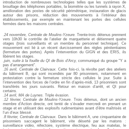
introduction de nombreuses technologies telles que les systèmes de
brouillage des téléphones portables, la biométrie ou les tunnels à rayon X,
amélioration des postes de sécurité périmétrique, instauration de glacis
autour des prisons, réduction des mouvements à l’intérieur des
établissements, par exemple en maintenant les portes des cellules
fermées dans les maisons centrales.
.24 novembre, Centrale de Moulins-Yzeure.
Trente-trois détenus prennent
vers 10h30 le contrôle de l’atelier de marquetterie et détiennent quatre
otages (trois surveillants et un membre du personnel technique). Ce
mouvement est lié à un récent durcissement des règles pénitentiaires
(fermeture des portes). Après l’intervention du GIGN et des ERIS, ils
libèrent les otages.
.juin, suite à la fouille du QI de Bois d’Arcy,
communiqué du groupe "Y a
pas d’arrangement".
.16 avril, Centrale de Clairvaux.
Cette fois-ci, la révolte part des ateliers
du bâtiment B, qui sont incendiés par 80 prisonniers, notamment en
protestation contre la fermeture stricte des cellules le jour. Suite à
l’intervention des forces de l’ordre en fin d’après-midi, 13 prisonniers sont
transférés les jours suivants. Retour en maison d’arrêt, et QI pour
certains.
.14 avril, MA de Luynes.
Triple évasion.
.12 février, Centrale de Moulins-Yzeure.
Trois détenus, dont un ancien
membre d’Action directe, ont tenté de s’évader mercredi en prenant un
otage et en utilisant des explosifs rudimentaires avant d’être maîtrisés et
l’un d’eux blessé.
.8 février, Centrale de Clairvaux.
Dans le bâtiment A, une cinquantaine de
prisonniers saccagent le bâtiment, vite déserté par les matons :
surveillance vidéo, réfectoire, système électrique, feu aux matelas, le