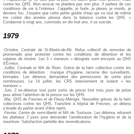
contre les QHS. Mon avocat ne plaidera pas non plus. Il parlera de ces
conditions de vie à l’intérieur. J’appelle, je hurle, je pleure, je mords, je
deviens fou. J’espère que cette petite goutte d’eau qui va tout de même
me coûter des années pèsera dans la balance contre les QHS. »
Condamné à vingt ans, commués en dix-huit ans, il se suicide.
1979
.Octobre, Centrale de St-Martin-de-Ré.
Refus collectif de remonter de
promenade pour protester contre les conditions de détention et les
salaires de misère. Les 3 « meneurs » désignés sont envoyés au QHS
d’Évreux.
.Juillet, Centrale et MA de Riom.
Grève de la faim collective contre les
conditions de détention : manque d’hygiène, racisme des surveillants,
brimades. Les détenus demandent des permissions de sortie plus
nombreuses. Le 14 juillet, les CRS interviennent et isolent « les
meneurs ».
.Juin,
2 ex-détenus tout juste sortis de prison font trois jours de jeûne
pour attirer l’attention de la presse sur les QHS.
.Mai, QHS de Fresnes et de Fleury-Mérogis.
Nouvelles grèves de la faim
collectives contre les QHS. Transféré à hôpital de Fresnes, un détenu
s’évade du parloir avant d’être repris.
.Février, Centre de semi-liberté et MA de Toulouse.
Les détenus refusent
les plateaux 2 jours pour demander l’amélioration de l’hygiène et de la
nourriture. Satisfaction partielle des revendications.