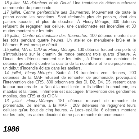
.18 juillet, MA d’Amiens et de Douai.
Une trentaine de détenus refusent
de remonter de promenade.
.17 juillet, Centre pénitentiaire des Baumettes.
Mouvement de toute la
prison contre les sanctions. Sont réclamés plus de parloirs, dont des
parloirs sexuels, et plus de douches. À Fleury-Mérogis, 300 détenus
refusent de regagner leur cellule, une camionnette est incendiée et 30
mutins montent sur les toits.
.16 juillet, Centre pénitentiaire des Baumettes.
100 détenus montent sur
les toits pendant quatre heures. Un atelier de menuiserie brûle et le
bâtiment B est presque détruit.
.15 juillet, MA et CJD de Fleury-Mérogis.
130 détenus forcent une porte et
s’introduisent sur le chemin de ronde pendant trois quarts d’heure. À
Douai, des détenus montent sur les toits ; à Rouen, une centaine de
détenus protestent contre la qualité de la nourriture et le surpeuplement,
un début d’incendie éclate dans les ateliers.
.14 juillet, Fleury-Mérogis.
Suite à 18 transferts vers Rennes, 200
détenues de la MAF refusent de remonter de promenade, provoquant
l’intervention des CRS. 800 prisonniers des Dl, D2, D4, D5, restent dans
la cour aux cris de : « Non à la mort lente ! » Ils brûlent la chaufferie, les
matelas et la literie, l’infirmerie est saccagée. Intervention des gendarmes
mobiles, des CRS et du GIGN.
.13 juillet, Fleury-Mérogis.
181 détenus refusent de remonter de
promenade. De même, à la MAF : 209 détenues ne regagnent leurs
cellules qu’au bout de cinq heures. À Loos-lez-Lille, 6 détenus montent
sur les toits, les autres décident de ne pas remonter de promenade.
1986