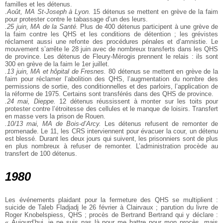
familles et les détenus.
.Août, MA St-Joseph à Lyon.
15 détenus se mettent en grève de la faim
pour protester contre le tabassage d’un des leurs.
.25 juin, MA de la Santé.
Plus de 400 détenus participent à une grève de
la faim contre les QHS et les conditions de détention ; les grévistes
réclament aussi une refonte des procédures pénales et d’amnistie. Le
mouvement s’arrête le 28 juin avec de nombreux transferts dans les QHS
de province. Les détenus de Fleury-Mérogis prennent le relais : ils sont
300 en grève de la faim le 1er juillet.
.13 juin, MA et hôpital de Fresnes.
80 détenus se mettent en grève de la
faim pour réclamer l’abolition des QHS, l’augmentation du nombre des
permissions de sortie, des conditionnelles et des parloirs, l’application de
la réforme de 1975. Certains sont transférés dans des QHS de province.
.24 mai, Dieppe.
12 détenus réussissent à monter sur les toits pour
protester contre l’étroitesse des cellules et le manque de loisirs. Transfert
en masse vers la prison de Rouen.
.10/13 mai, MA de Bois-d’Arcy.
Les détenus refusent de remonter de
promenade. Le 11, les CRS interviennent pour évacuer la cour, un détenu
est blessé. Durant les deux jours qui suivent, les prisonniers sont de plus
en plus nombreux à refuser de remonter. L’administration procède au
transfert de 100 détenus.
1980
Les événements plaidant pour la fermeture des QHS se multiplient :
suicide de Taleb Fladjadj le 26 février à Clairvaux ; parution du livre de
Roger Knobelspiess, QHS ; procès de Bertrand Bertrand qui y déclare :
« Aujourd’hui, je ne suis pas là pour me battre pour mon procès, mais