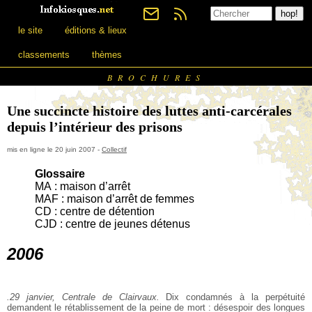
le site
éditions & lieux
classements
thèmes
BROCHURES
Une succincte histoire des luttes anti-carcérales
depuis l’intérieur des prisons
mis en ligne le 20 juin 2007 -
Collectif
Glossaire
MA : maison d’arrêt
MAF : maison d’arrêt de femmes
CD : centre de détention
CJD : centre de jeunes détenus
2006
.29 janvier, Centrale de Clairvaux.
Dix condamnés à la perpétuité
demandent le rétablissement de la peine de mort : désespoir des longues