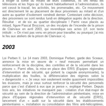
à exiger la sortie du mitard de leurs codétenus, ils ont rendu les
télévisions et les frigos qu’ ils louent habituellement à l’administration, ils
ont cessé le travail, les activités, les promenades, etc. Ce mouvement
est directement lié au placement de deux prisonniers au mitard et d’un
autre au quartier d’isolement vendredi dernier. Contestant cette décision,
des prisonniers se sont rendus lundi en délégation auprès de la direction.
Résultat : et de six au quartier disciplinaire ! Parmi ceux placés au
mitard, figure Pascal Brozzoni, un des inculpés de l’incendie de la prison
de Clairvaux en avril 2003, qui revendique ses actes (cf. son texte
intitulé : « On n’est pas venu en prison pour travailler, ou pourquoi j’ai mis
le feu aux ateliers de la prison de Clairvaux »).
2003
Loi Perben II. Le 14 mars 2003, Dominique Perben, garde des Sceaux,
annonce la mise en œuvre de « neuf mesures permettant un
renforcement de la discipline, des contrôles et de la sécurité dans les
prisons ». Parmi elles, la mise en place des ERIS (Equipes régionales
d’intervention et de sécurité, qui portent la cagoule anonymisante), la
multiplication des fouilles, la différenciation des régimes selon la
« dangerosité ». « Je veux non seulement rendre quasiment impossibles
les évasions, mais je veux surtout renforcer la sécurité des personnels
parce que c’est d’abord à eux que je pense », explique Perben. Depuis
trois ans, les initiatives ne manquent pas : création d’un état-major de
sécurité au sein de la direction de l’administration pénitentiaire, mise en
place d’Equipes régionales d’intervention et de sécurité (ERIS),
lancement d’un « audit sur la sécurité dans les établissements
pénitentiaires », installation ou consolidation des filins anti-hélicoptères,