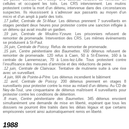
cellules et occupent les toits. Les CRS interviennent. Les mutins
protestent contre la mort d’un détenu, intervenue dans des circonstances
suspectes. Ils réussissent à s’adresser aux passants au moyen d’un
micro et d’un ampli à partir des toits.
.17 juillet, Centrale de St-Maur.
Les détenus prennent 7 surveillants en
otages pendant deux heures pour protester contre une sanction infligée à
un détenu qui avait insulté un gardien.
.19 juin, Centrale de Moulins-Yzeure.
Les prisonniers refusent de
remonter de promenade. Intervention des CRS. Les mêmes événements
se produisent à St-Paul.
.16 juin, Centrale de Poissy.
Refus de remonter de promenade.
.15 juin, Centre pénitentiaire des Baumettes.
650 détenus refusent de
remonter de promenade. 120 refus à Caen, 50 à St-Étienne, 160 à la
centrale de Lannemezan, 70 à Loos-lez-Lille. Tous protestent contre
l’insuffisance des mesures d’amnistie et des réductions de peine.
.12 juin, Centrale de Clairvaux.
Tentative de mutinerie suite à une rixe
avec un surveillant.
.4 juin, MA de Pointe-à-Pitre.
Les détenus incendient le bâtiment
.11 avril, Centrale de Poissy.
200 détenus prennent en otages 8
surveillants pour protester contre la mise au mitard d’un détenu. Au CD de
Ney-de-Toul, une cinquantaine de détenus maîtrisent 4 surveillants pour
protester contre les conditions de détention.
.8 mars, Centre pénitentiaire des Baumettes.
345 détenus envoient
simultanément une demande de mise en liberté, espérant que tous les
dossiers ne pourront être traités dans les délais légaux et que certains
emprisonnés seront ainsi automatiquement remis en liberté.
1988