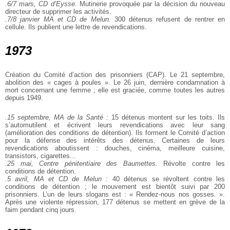
.6/7 mars, CD d’Eysse.
Mutinerie provoquée par la décision du nouveau
directeur de supprimer les activités.
.7/8 janvier MA et CD de Melun.
300 détenus refusent de rentrer en
cellule. Ils publient une lettre de revendications.
1973
Création du Comité d’action des prisonniers (CAP). Le 21 septembre,
abolition des « cages à poules ». Le 26 juin, dernière condamnation à
mort concernant une femme ; elle est graciée, comme toutes les autres
depuis 1949.
.15 septembre, MA de la Santé :
15 détenus montent sur les toits. Ils
s’automutilent et écrivent leurs revendications avec leur sang
(amélioration des conditions de détention). Ils forment le Comité d’action
pour la défense des intérêts des détenus. Certaines de leurs
revendications aboutissent : douches, cinéma, meilleure cuisine,
transistors, cigarettes...
.25 mai, Centre pénitentiaire des Baumettes.
Révolte contre les
conditions de détention.
.5 avril, MA et CD de Melun :
40 détenus se révoltent contre les
conditions de détention ; le mouvement est bientôt suivi par 200
prisonniers. L’un de leurs slogans est : « Rendez-nous nos gosses. ».
Après une violente répression, 177 détenus se mettent en grève de la
faim pendant cinq jours.