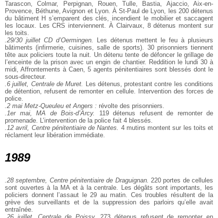
Tarascon, Colmar, Perpignan, Rouen, Tulle, Bastia, Ajaccio, Aix-en-
Provence, Béthune, Avignon et Lyon. À St-Paul de Lyon, les 200 détenus
du bâtiment H s’emparent des clés, incendient le mobilier et saccagent
les locaux. Les CRS interviennent. À Clairvaux, 8 détenus montent sur
les toits.
.29/30 juillet CD d’Oermingen.
Les détenus mettent le feu à plusieurs
bâtiments (infirmerie, cuisines, salle de sports). 30 prisonniers tiennent
tête aux policiers toute la nuit. Un détenu tente de défoncer le grillage de
l’enceinte de la prison avec un engin de chantier. Reddition le lundi 30 à
midi, Affrontements à Caen, 5 agents pénitentiaires sont blessés dont le
sous-directeur.
.6 juillet, Centrale de Muret.
Les détenus, protestant contre les conditions
de détention, refusent de remonter en cellule. Intervention des forces de
police.
.2 mai Metz-Queuleu et Angers :
révolte des prisonniers.
.1er mai, MA de Bois-d’Arcy.
119 détenus refusent de remonter de
promenade. L’intervention de la police fait 4 blessés.
.12 avril, Centre pénitentiaire de Nantes.
4 mutins montent sur les toits et
réclament leur libération immédiate.
1989
.28 septembre, Centre pénitentiaire de Draguignan.
220 portes de cellules
sont ouvertes à la MA et à la centrale. Les dégâts sont importants, les
policiers donnent l’assaut le 29 au matin. Ces troubles résultent de la
grève des surveillants et de la suppression des parloirs qu’elle avait
entraînée.
.26 juillet, Centrale de Poissy.
273 détenus refusent de remonter en