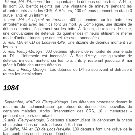
.10 mai, MA d’Amiens.
Une cinquantaine de détenus sur les toits. À Nice,
ils sont 60, bientôt rejoints par une vingtaine de mineurs pendant les
affrontements avec les CRS. À Béziers, 130 détenus prennent en otage 3
surveillants et un infirmier.
.9 mai, MA et hôpital de Fresnes.
400 prisonniers sur les toits. Les
affrontements avec les flics font un mort. À Compiègne, une dizaine de
détenus montent également sur les toits. À Rouen, deux jours de suite,
une cinquantaine de détenus du quartier des mineurs utilisent le même
mode d’action, tandis que des cellules sont saccagées.
.8 mai, MA et CD de Loos-lez-Lille.
Une dizaine de détenus montent sur
les toits.
.6 mai, Fleury-Mérogis.
300 détenus refusent de remonter de promenade
au D1 ; l’infirmerie est incendiée. À Bois-d’Arcy, une quinzaine de
détenus mineurs montent sur les toits : ils y resteront jusqu’au 9 mai
grâce à l’aide des autres détenus.
.5 mai, à Fleury-Mérogis.
Les détenus du D4 se soulèvent et détruisent
toutes les installations.
1984
.Septembre, MAF de Fleury-Mérogis.
Les détenues protestent devant le
mutisme de l’administration qui refuse de donner des nouvelles de
certaines malades. Après l’intervention des CRS, 10 « meneuses »
prennent dix jours de mitard.
.9 août, Fleury-Mérogis.
6 détenus s’automutilent Ils dénoncent la prison
et la justice dans un texte adressé à Badinter.
.24 juillet, MA et CD de Loos-lez-Lille.
130 détenus font une grève de la
faim contre les conditions de détention.