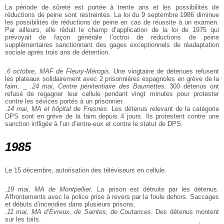
La période de sûreté est portée à trente ans et les possibilités de
réductions de peine sont restreintes. La loi du 9 septembre 1986 diminue
les possibilités de réductions de peine en cas de réussite à un examen.
Par ailleurs, elle réduit le champ d’application de la loi de 1975 qui
prévoyait de façon générale l’octroi de réductions de peine
supplémentaires sanctionnant des gages exceptionnels de réadaptation
sociale après trois ans de détention.
.6 octobre, MAF de Fleury-Mérogis.
Une vingtaine de détenues refusent
les plateaux solidairement avec 2 prisonnières espagnoles en grève de la
faim. _
.24 mai, Centre pénitentiaire des Baumettes.
300 détenus ont
refusé de regagner leur cellule pendant vingt minutes pour protester
contre les sévices portés à un prisonnier.
.14 mai, MA et hôpital de Fresnes.
Les détenus relevant de la catégorie
DPS sont en grève de la faim depuis 4 jours. Ils protestent contre une
sanction infligée à l’un d’entre-eux et contre le statut de DPS.
1985
Le 15 décembre, autorisation des téléviseurs en cellule.
.19 mai, MA de Montpellier.
La prison est détruite par les détenus.
Affrontements avec la police prise à revers par la foule dehors. Saccages
et débuts d’incendies dans plusieurs prisons.
.11 mai, MA d’Évreux, de Saintes, de Coutances.
Des détenus montent
sur les toits.