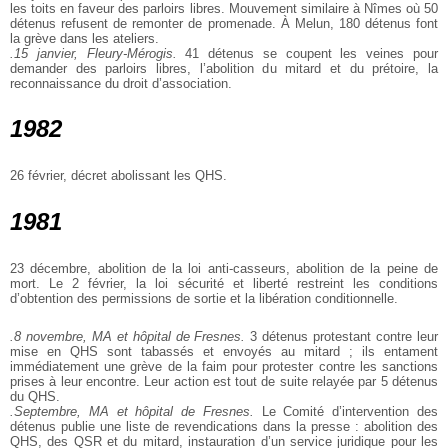
les toits en faveur des parloirs libres. Mouvement similaire à Nîmes où 50
détenus refusent de remonter de promenade. À Melun, 180 détenus font
la grève dans les ateliers.
.15 janvier, Fleury-Mérogis.
41 détenus se coupent les veines pour
demander des parloirs libres, l’abolition du mitard et du prétoire, la
reconnaissance du droit d’association.
1982
26 février, décret abolissant les QHS.
1981
23 décembre, abolition de la loi anti-casseurs, abolition de la peine de
mort.
Le 2 février, la loi sécurité et liberté restreint les conditions
d’obtention des permissions de sortie et la libération conditionnelle.
.8 novembre, MA et hôpital de Fresnes.
3 détenus protestant contre leur
mise en QHS sont tabassés et envoyés au mitard ; ils entament
immédiatement une grève de la faim pour protester contre les sanctions
prises à leur encontre. Leur action est tout de suite relayée par 5 détenus
du QHS.
.Septembre, MA et hôpital de Fresnes.
Le Comité d’intervention des
détenus publie une liste de revendications dans la presse : abolition des
QHS, des QSR et du mitard, instauration d’un service juridique pour les