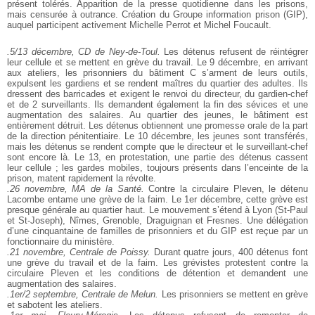
présent tolérés. Apparition de la presse quotidienne dans les prisons,
mais censurée à outrance. Création du Groupe information prison (GIP),
auquel participent activement Michelle Perrot et Michel Foucault.
.5/13 décembre, CD de Ney-de-Toul.
Les détenus refusent de réintégrer
leur cellule et se mettent en grève du travail. Le 9 décembre, en arrivant
aux ateliers, les prisonniers du bâtiment C s’arment de leurs outils,
expulsent les gardiens et se rendent maîtres du quartier des adultes. Ils
dressent des barricades et exigent le renvoi du directeur, du gardien-chef
et de 2 surveillants. Ils demandent également la fin des sévices et une
augmentation des salaires. Au quartier des jeunes, le bâtiment est
entièrement détruit. Les détenus obtiennent une promesse orale de la part
de la direction pénitentiaire. Le 10 décembre, les jeunes sont transférés,
mais les détenus se rendent compte que le directeur et le surveillant-chef
sont encore là. Le 13, en protestation, une partie des détenus cassent
leur cellule ; les gardes mobiles, toujours présents dans l’enceinte de la
prison, matent rapidement la révolte.
.26 novembre, MA de la Santé.
Contre la circulaire Pleven, le détenu
Lacombe entame une grève de la faim. Le 1er décembre, cette grève est
presque générale au quartier haut. Le mouvement s’étend à Lyon (St-Paul
et St-Joseph), Nîmes, Grenoble, Draguignan et Fresnes. Une délégation
d’une cinquantaine de familles de prisonniers et du GIP est reçue par un
fonctionnaire du ministère.
.21 novembre, Centrale de Poissy.
Durant quatre jours, 400 détenus font
une grève du travail et de la faim. Les grévistes protestent contre la
circulaire Pleven et les conditions de détention et demandent une
augmentation des salaires.
.1er/2 septembre, Centrale de Melun.
Les prisonniers se mettent en grève
et sabotent les ateliers.