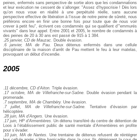
peines, enfermés sans perspective de sortie alors que les condamnations
et leur exécution ne cessent de s’allonger. "Assez d’hypocrisie ! Dès lors
qu’on nous voue en réalité à une perpétuité réelle, sans aucune
perspective effective de libération à l’issue de notre peine de sûreté, nous
préférons encore en finir une bonne fois pour toute que de nous voir
crever à petit feu", écrivent ces condamnés qui se qualifient d’"emmurés
vivants" dans leur appel. Entre 2001 et 2005, le nombre de condamnés à
des peines de 20 à 30 ans est passé de 915 à 1 384.
.25 janvier, CD de Mauzac.
Double évasion.
.6 janvier, MA de Pau.
Deux détenus enfermés dans une cellule
disciplinaire de la maison d’arrêt de Pau mettent le feu à leur matelas,
provoquant un début d’incendie.
2005
.11 décembre, CD d’Aiton.
Triple évasion.
.17 octobre, MA de Villefranche-sur-Saône.
Double évasion pendant la
promenade.
.7 septembre, MA de Chambéry.
Une évasion.
.7 juillet, MA de Villefranche-sur-Saône.
Tentative d’évasion par
hélicoptère.
.28 juin, MA d’Angers.
Une évasion.
.17 juin, HP d’Armentières.
Un détenu transféré du centre de détention de
Loos à l’établissement public de santé mentale d’Armentières en profite
pour s’évader.
.10 juin, MA de Nantes.
Une trentaine de détenus refusent de réintégrer
leur cellule après s’être barricadés dans la cour. Ils détériorent la cour de