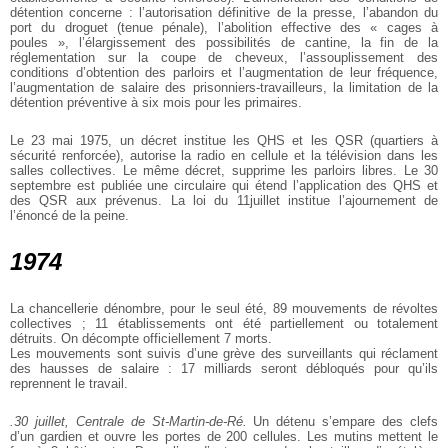
détention concerne : l’autorisation définitive de la presse, l’abandon du
port du droguet (tenue pénale), l’abolition effective des « cages à
poules », l’élargissement des possibilités de cantine, la fin de la
réglementation sur la coupe de cheveux, l’assouplissement des
conditions d’obtention des parloirs et l’augmentation de leur fréquence,
l’augmentation de salaire des prisonniers-travailleurs, la limitation de la
détention préventive à six mois pour les primaires.
Le 23 mai 1975, un décret institue les QHS et les QSR (quartiers à
sécurité renforcée), autorise la radio en cellule et la télévision dans les
salles collectives. Le même décret, supprime les parloirs libres. Le 30
septembre est publiée une circulaire qui étend l’application des QHS et
des QSR aux prévenus. La loi du 11juillet institue l’ajournement de
l’énoncé de la peine.
1974
La chancellerie dénombre, pour le seul été, 89 mouvements de révoltes
collectives ; 11 établissements ont été partiellement ou totalement
détruits. On décompte officiellement 7 morts.
Les mouvements sont suivis d’une grève des surveillants qui réclament
des hausses de salaire : 17 milliards seront débloqués pour qu’ils
reprennent le travail.
.30 juillet, Centrale de St-Martin-de-Ré.
Un détenu s’empare des clefs
d’un gardien et ouvre les portes de 200 cellules. Les mutins mettent le