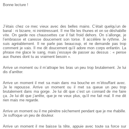
Bonne lecture !
J’étais chez ce mec vieux avec des belles mains. C’était quelqu’un de
banal : ni bizarre, ni inintéressant. Il me file les thunes et on se déshabille
vite. On garde nos chaussettes car il fait froid dehors. On s’allonge, je
l’embrasse et caresse doucement son torse. Il accélère le rythme. Je
suis agréablement. Il ne parle pas beaucoup, et ne demande pas trop
comment je vais. Il me dit doucement qu’il adore mon corps enfantin. La
phrase me glace le sang, mais j’essaye de passer au dessus : « pense
aux thunes dont tu as vraiment besoin ».
Arrive un moment ou il m’attrape les bras un peu trop brutalement. Je lui
dis d’arrêter.
Arrive un moment il met sa main dans ma bouche en m’étouffant avec.
Je le repousse. Arrive un moment ou il met sa queue un peu trop
brutalement dans ma gorge. Je lui dit que c’est un connard de me faire
ça. Je lui dit que j’arrête, que je ne veux plus, qu’il me fait mal. Il me dit
rien mais me regarde.
Arrive un moment ou il me pénètre sèchement pendant que je me rhabille.
Je suffoque un peu de douleur.
Arrive un moment il me baisse la tête, appuie avec toute sa force sur