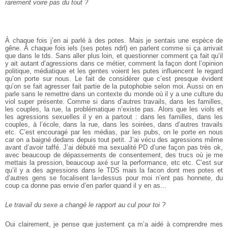
rarement voire pas du tout ?
À chaque fois j’en ai parlé à des potes. Mais je sentais une espèce de
gêne. À chaque fois iels (ses potes ndrl) en parlent comme si ça arrivait
que dans le tds. Sans aller plus loin, et questionner comment ça fait qu’il
y ait autant d’agressions dans ce métier, comment la façon dont l’opinion
politique, médiatique et les gentes voient les putes influencent le regard
qu’on porte sur nous. Le fait de considérer que c’est presque évident
qu’on se fait agresser fait partie de la putophobie selon moi. Aussi on en
parle sans le remettre dans un contexte du monde où il y a une culture du
viol super présente. Comme si dans d’autres travails, dans les familles,
les couples, la rue, la problématique n’existe pas. Alors que les viols et
les agressions sexuelles il y en a partout : dans les familles, dans les
couples, à l’école, dans la rue, dans les soirées, dans d’autres travails
etc. C’est encouragé par les médias, par les pubs, on le porte en nous
car on a baigné dedans depuis tout petit. J’ai vécu des agressions même
avant d’avoir taffé. J’ai débuté ma sexualité PD d’une façon pas très ok,
avec beaucoup de dépassements de consentement, des trucs où je me
mettais la pression, beaucoup axé sur la performance, etc etc. C’est sur
qu’il y a des agressions dans le TDS mais la facon dont mes potes et
d’autres gens se focalisent la=dessus pour moi n’ent pas honnete, du
coup ca donne pas envie d’en parler quand il y en as...
Le travail du sexe a changé le rapport au cul pour toi ?
Oui clairement, je pense que justement ça m’a aidé à comprendre mes