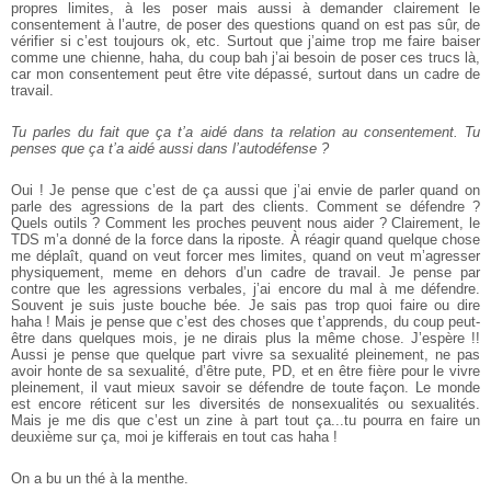
propres limites, à les poser mais aussi à demander clairement le
consentement à l’autre, de poser des questions quand on est pas sûr, de
vérifier si c’est toujours ok, etc. Surtout que j’aime trop me faire baiser
comme une chienne, haha, du coup bah j’ai besoin de poser ces trucs là,
car mon consentement peut être vite dépassé, surtout dans un cadre de
travail.
Tu parles du fait que ça t’a aidé dans ta relation au consentement. Tu
penses que ça t’a aidé aussi dans l’autodéfense ?
Oui ! Je pense que c’est de ça aussi que j’ai envie de parler quand on
parle des agressions de la part des clients. Comment se défendre ?
Quels outils ? Comment les proches peuvent nous aider ? Clairement, le
TDS m’a donné de la force dans la riposte. À réagir quand quelque chose
me déplaît, quand on veut forcer mes limites, quand on veut m’agresser
physiquement, meme en dehors d’un cadre de travail. Je pense par
contre que les agressions verbales, j’ai encore du mal à me défendre.
Souvent je suis juste bouche bée. Je sais pas trop quoi faire ou dire
haha ! Mais je pense que c’est des choses que t’apprends, du coup peut­
être dans quelques mois, je ne dirais plus la même chose. J’espère !!
Aussi je pense que quelque part vivre sa sexualité pleinement, ne pas
avoir honte de sa sexualité, d’être pute, PD, et en être fière pour le vivre
pleinement, il vaut mieux savoir se défendre de toute façon. Le monde
est encore réticent sur les diversités de non­sexualités ou sexualités.
Mais je me dis que c’est un zine à part tout ça...tu pourra en faire un
deuxième sur ça, moi je kifferais en tout cas haha !
On a bu un thé à la menthe.