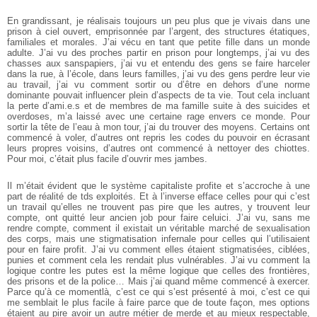
En grandissant, je réalisais toujours un peu plus que je vivais dans une
prison à ciel ouvert, emprisonnée par l’argent, des structures étatiques,
familiales et morales. J’ai vécu en tant que petite fille dans un monde
adulte. J’ai vu des proches partir en prison pour longtemps, j’ai vu des
chasses aux sans­papiers, j’ai vu et entendu des gens se faire harceler
dans la rue, à l’école, dans leurs familles, j’ai vu des gens perdre leur vie
au travail, j’ai vu comment sortir ou d’être en dehors d’une norme
dominante pouvait influencer plein d’aspects de ta vie. Tout cela incluant
la perte d’ami.e.s et de membres de ma famille suite à des suicides et
overdoses, m’a laissé avec une certaine rage envers ce monde. Pour
sortir la tête de l’eau à mon tour, j’ai du trouver des moyens. Certains ont
commencé à voler, d’autres ont repris les codes du pouvoir en écrasant
leurs propres voisins, d’autres ont commencé à nettoyer des chiottes.
Pour moi, c’était plus facile d’ouvrir mes jambes.
Il m’était évident que le système capitaliste profite et s’accroche à une
part de réalité de tds exploités. Et à l’inverse efface celles pour qui c’est
un travail qu’elles ne trouvent pas pire que les autres, y trouvent leur
compte, ont quitté leur ancien job pour faire celui­ci. J’ai vu, sans me
rendre compte, comment il existait un véritable marché de sexualisation
des corps, mais une stigmatisation infernale pour celles qui l’utilisaient
pour en faire profit. J’ai vu comment elles étaient stigmatisées, ciblées,
punies et comment cela les rendait plus vulnérables. J’ai vu comment la
logique contre les putes est la même logique que celles des frontières,
des prisons et de la police… Mais j’ai quand même commencé à exercer.
Parce qu’à ce moment­là, c’est ce qui s’est présenté à moi, c’est ce qui
me semblait le plus facile à faire parce que de toute façon, mes options
étaient au pire avoir un autre métier de merde et au mieux respectable,