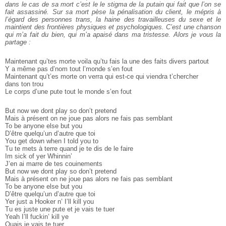
dans le cas de sa mort c’est le le stigma de la putain qui fait que l’on se
fait assassiné. Sur sa mort pèse la pénalisation du client, le mépris à
l’égard des personnes trans, la haine des travailleuses du sexe et le
maintient des frontières physiques et psychologiques. C’est une chanson
qui m’a fait du bien, qui m’a apaisé dans ma tristesse. Alors je vous la
partage :
Maintenant qu’tes morte voila qu’tu fais la une des faits divers partout
Y a même pas d’nom tout l’monde s’en fout
Maintenant qu’t’es morte on verra qui est­-ce qui viendra t’chercher
dans ton trou
Le corps d’une pute tout le monde s’en fout
But now we dont play so don’t pretend
Mais à présent on ne joue pas alors ne fais pas semblant
To be anyone else but you
D’être quelqu’un d’autre que toi
You get down when I told you to
Tu te mets à terre quand je te dis de le faire
Im sick of yer Whinnin’
J’en ai marre de tes couinements
But now we dont play so don’t pretend
Mais à présent on ne joue pas alors ne fais pas semblant
To be anyone else but you
D’être quelqu’un d’autre que toi
Yer just a Hooker n’ I’ll kill you
Tu es juste une pute et je vais te tuer
Yeah I’ll fuckin’ kill ye
Ouais je vais te tuer