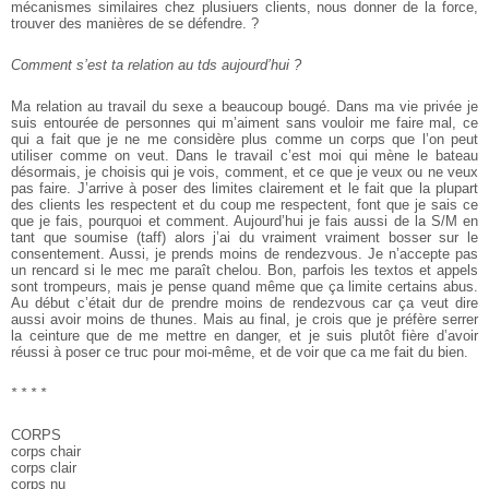
mécanismes similaires chez plusiuers clients, nous donner de la force,
trouver des manières de se défendre. ?
Comment s’est ta relation au tds aujourd’hui ?
Ma relation au travail du sexe a beaucoup bougé. Dans ma vie privée je
suis entourée de personnes qui m’aiment sans vouloir me faire mal, ce
qui a fait que je ne me considère plus comme un corps que l’on peut
utiliser comme on veut. Dans le travail c’est moi qui mène le bateau
désormais, je choisis qui je vois, comment, et ce que je veux ou ne veux
pas faire. J’arrive à poser des limites clairement et le fait que la plupart
des clients les respectent et du coup me respectent, font que je sais ce
que je fais, pourquoi et comment. Aujourd’hui je fais aussi de la S/M en
tant que soumise (taff) alors j’ai du vraiment vraiment bosser sur le
consentement. Aussi, je prends moins de rendez­vous. Je n’accepte pas
un rencard si le mec me paraît chelou. Bon, parfois les textos et appels
sont trompeurs, mais je pense quand même que ça limite certains abus.
Au début c’était dur de prendre moins de rendez­vous car ça veut dire
aussi avoir moins de thunes. Mais au final, je crois que je préfère serrer
la ceinture que de me mettre en danger, et je suis plutôt fière d’avoir
réussi à poser ce truc pour moi-­même, et de voir que ca me fait du bien.
* * * *
CORPS
corps chair
corps clair
corps nu