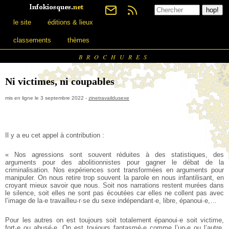
le site
éditions & lieux
classements
thèmes
BROCHURES
Ni victimes, ni coupables
mis en ligne le 3 septembre 2022 -
zinetravaildusexe
Il y a eu cet appel à contribution :
« Nos agressions sont souvent réduites à des statistiques, des
arguments pour des abolitionnistes pour gagner le débat de la
criminalisation. Nos expériences sont transformées en arguments pour
manipuler. On nous retire trop souvent la parole en nous infantilisant, en
croyant mieux savoir que nous. Soit nos narrations restent murées dans
le silence, soit elles ne sont pas écoutées car elles ne collent pas avec
l’image de la∙e travailleu∙r∙se du sexe indépendant∙e, libre, épanoui∙e,…
Pour les autres on est toujours soit totalement épanoui∙e soit victime,
fort∙e ou abusé∙e. On est toujours fantasmé∙e comme l’un∙e ou l’autre.