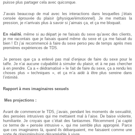
puisse plus partager cela avec quiconque.
J’avais beaucoup de mal avec les interactions dans lesquelles j’étais
censée éprouvée du plaisir (physique/émotionnel). Je me mettais la
pression, je n’arrivais plus à savoir si j’aimais ça, et ça me bloquait.
En réalité
, même si au départ je ne faisais du sexe qu’avec des clients,
je me racontais que je faisais quand même du sexe et ça me faisait du
bien ! Et j’ai recommencé à faire du sexe perso peu de temps après mes
premières expériences de TDS.
Je penses que ça a enlevé pas mal d’enjeux de faire du sexe pour le
taffe. Je n’ai aucune culpabilité à simuler du plaisir, et à ne pas chercher
à en prendre. Ca a « dédramatisé » le fait de faire du sexe, ça a rendu les
choses plus « techniques », et ça m’a aidé à être plus sereine dans
l’intimité. ­
Rapport à mes imaginaires sexuels
­ Mes projections :
Avant de commencer le TDS, j’avais, pendant les moments de sexualité,
des pensées intrusives qui me mettaient mal à l’aise. De baise violente,
humiliante. Je croyais que c’était des fantasmes. Récemment j’ai capté
ce terme de « pensée intrusive », qui me semble plus approprié. Parce
que ces imaginaires là, quand ils débarquaient, me faisaient comme une
sorte de plaisir­répulsion désagréable à vivre.