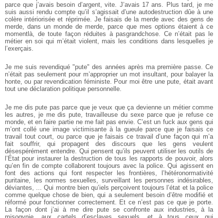
parce que j’avais besoin d’argent, vite. J’avais 17 ans. Plus tard, je me
suis aussi rendu compte qu’il s’agissait d’une autodestruction dûe à une
colère intériorisée et réprimée. Je faisais de la merde avec des gens de
merde, dans un monde de merde, parce que mes options étaient à ce
moment­là, de toute façon réduites à pas­grand­chose. Ce n’était pas le
métier en soi qui m’était violent, mais les conditions dans lesquelles je
l’exerçais.
Je me suis revendiqué "pute" des années après ma première passe. Ce
n’était pas seulement pour m’approprier un mot insultant, pour balayer la
honte, ou par revendication féministe. Pour moi être une pute, était avant
tout une déclaration politique personnelle.
Je me dis pute pas parce que je veux que ça devienne un métier comme
les autres, je me dis pute, travailleuse du sexe parce que je refuse ce
monde, et en faire partie ne me fait pas envie. C’est un fuck aux gens qui
m’ont collé une image victimisante à la gueule parce que je faisais ce
travail tout court, ou parce que je faisais ce travail d’une façon qui m’a
fait souffrir, qui propagent des discours que les gens veulent
désespérément entendre. Qui pensent qu’ils peuvent utiliser les outils de
l’État pour instaurer la destruction de tous les rapports de pouvoir, alors
qu’en fin de compte collaborent toujours avec la police. Qui agissent en
font des actions qui font respecter les frontières, l’hétéronormativité
puritaine, les normes sexuelles, surveillant les personnes indésirables,
déviantes, ... Qui montre bien qu’iels perçoivent toujours l’état et la police
comme quelque chose de bien, qui a seulement besoin d’être modifié et
réformé pour fonctionner correctement. Et ce n’est pas ce que je porte.
La façon dont j’ai à me dire pute se confronte aux industries, à la
misogynie, aux cartels d’esclaves sexuels, et à tous ceux qui