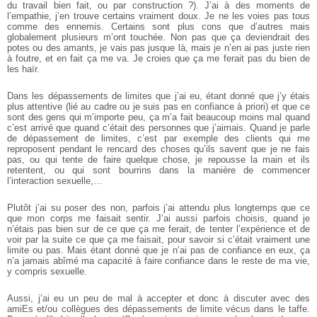
du travail bien fait, ou par construction ?). J’ai à des moments de
l’empathie, j’en trouve certains vraiment doux. Je ne les voies pas tous
comme des ennemis. Certains sont plus cons que d’autres mais
globalement plusieurs m’ont touchée. Non pas que ça deviendrait des
potes ou des amants, je vais pas jusque là, mais je n’en ai pas juste rien
à foutre, et en fait ça me va. Je croies que ça me ferait pas du bien de
les haïr.
Dans les dépassements de limites que j’ai eu, étant donné que j’y étais
plus attentive (lié au cadre ou je suis pas en confiance à priori) et que ce
sont des gens qui m’importe peu, ça m’a fait beaucoup moins mal quand
c’est arrivé que quand c’était des personnes que j’aimais. Quand je parle
de dépassement de limites, c’est par exemple des clients qui me
reproposent pendant le rencard des choses qu’ils savent que je ne fais
pas, ou qui tente de faire quelque chose, je repousse la main et ils
retentent, ou qui sont bourrins dans la manière de commencer
l’interaction sexuelle,…
Plutôt j’ai su poser des non, parfois j’ai attendu plus longtemps que ce
que mon corps me faisait sentir. J’ai aussi parfois choisis, quand je
n’étais pas bien sur de ce que ça me ferait, de tenter l’expérience et de
voir par la suite ce que ça me faisait, pour savoir si c’était vraiment une
limite ou pas. Mais étant donné que je n’ai pas de confiance en eux, ça
n’a jamais abîmé ma capacité à faire confiance dans le reste de ma vie,
y compris sexuelle.
Aussi, j’ai eu un peu de mal à accepter et donc à discuter avec des
amiEs et/ou collègues des dépassements de limite vécus dans le taffe.