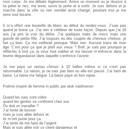
mon corps. Je me débats légèrement. Arrive un moment ou je réussis à
lui péter le nez, me lever, ouvrir la porte et à sortir. Je suis dehors et je
marche dans la ville où rien semble avoir changé, pourtant moi je me
sens tout bizarre.
Il m’a offert une bouteille de blanc au début du rendez-­vous. J’sais pas
quand je boirai ça. J’ai rien à célébrer de toute façon. Depuis que j’ai 16
ans j’ai pris la voix du délire. J’ai quelques traits de mecs mais une
gueule de petite fille. J’ai toujours eu des coupes de cheveux chelous, je
fait ça bien. Ça me veillerait presque. Mais rien. Aucune trace de mon
âge. C’est pour ça que je plaît aux vieux ? Bref, je sais pas pourquoi je
réfléchis à tout ça, je veux tout oublier et me laisser m’enfoncer dans la
brume dégueulasse dans laquelle s’enfonce l’avenir.
Je me paye un restau chinois à 10 balles même si ce n’est pas
raisonnable. La raison, je ne sais pas bien ou elle est passé. J’ai faim de
baise. La baise me fatigue. La baise paye un bon repas.
Poème inspiré de femme in public par alok vaid­menon
Quand les rues sont vides
quand les gentes se confinent chez eux
Ou doit on travailler ?
J’ai tenté de bosser
mais je suis allée dehors et
ils m’ont punie pour ça.
J’ai tenté de me faire de l’argent
Mais je suis allée voir ce client dangereux et