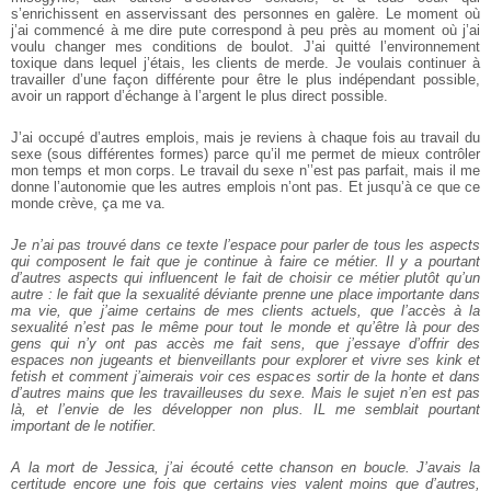
s’enrichissent en asservissant des personnes en galère. Le moment où
j’ai commencé à me dire pute correspond à peu près au moment où j’ai
voulu changer mes conditions de boulot. J’ai quitté l’environnement
toxique dans lequel j’étais, les clients de merde. Je voulais continuer à
travailler d’une façon différente pour être le plus indépendant possible,
avoir un rapport d’échange à l’argent le plus direct possible.
J’ai occupé d’autres emplois, mais je reviens à chaque fois au travail du
sexe (sous différentes formes) parce qu’il me permet de mieux contrôler
mon temps et mon corps. Le travail du sexe n’’est pas parfait, mais il me
donne l’autonomie que les autres emplois n’ont pas. Et jusqu’à ce que ce
monde crève, ça me va.
Je n’ai pas trouvé dans ce texte l’espace pour parler de tous les aspects
qui composent le fait que je continue à faire ce métier. Il y a pourtant
d’autres aspects qui influencent le fait de choisir ce métier plutôt qu’un
autre : le fait que la sexualité déviante prenne une place importante dans
ma vie, que j’aime certains de mes clients actuels, que l’accès à la
sexualité n’est pas le même pour tout le monde et qu’être là pour des
gens qui n’y ont pas accès me fait sens, que j’essaye d’offrir des
espaces non jugeants et bienveillants pour explorer et vivre ses kink et
fetish et comment j’aimerais voir ces espaces sortir de la honte et dans
d’autres mains que les travailleuses du sexe. Mais le sujet n’en est pas
là, et l’envie de les développer non plus. IL me semblait pourtant
important de le notifier.
A la mort de Jessica, j’ai écouté cette chanson en boucle. J’avais la
certitude encore une fois que certains vies valent moins que d’autres,