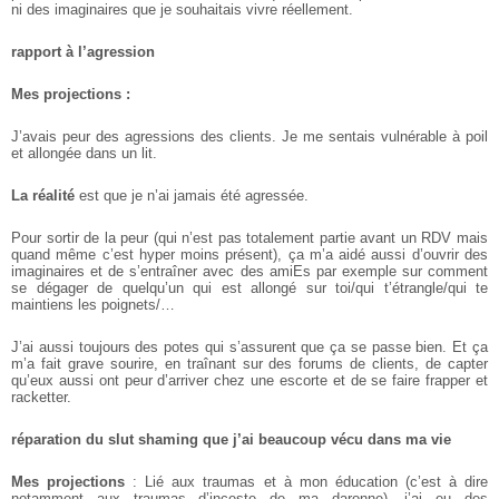
ni des imaginaires que je souhaitais vivre réellement. ­
rapport à l’agression ­
Mes projections :
J’avais peur des agressions des clients. Je me sentais vulnérable à poil
et allongée dans un lit.
La réalité
est que je n’ai jamais été agressée.
Pour sortir de la peur (qui n’est pas totalement partie avant un RDV mais
quand même c’est hyper moins présent), ça m’a aidé aussi d’ouvrir des
imaginaires et de s’entraîner avec des amiEs par exemple sur comment
se dégager de quelqu’un qui est allongé sur toi/qui t’étrangle/qui te
maintiens les poignets/…
J’ai aussi toujours des potes qui s’assurent que ça se passe bien. Et ça
m’a fait grave sourire, en traînant sur des forums de clients, de capter
qu’eux aussi ont peur d’arriver chez une escorte et de se faire frapper et
racketter. ­
réparation du slut shaming que j’ai beaucoup vécu dans ma vie ­
Mes projections
: Lié aux traumas et à mon éducation (c’est à dire
notamment aux traumas d’inceste de ma daronne), j’ai eu des