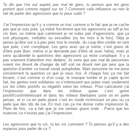
Tu dis que t’es out auprès pas mal de gens, tu penses que les gens
portent quoi comme regard sur toi ? Comment cela influence ou non le
fait de parler des agressions que tu peux subit ?
J’ai l’impression qu’il y a comme un truc comme si le fait que je ne cache
pas que je suis pute, ça induit forcément que les agressions au taff je les
vis bien, ou même que carrément je ne subis pas d’agressions, que ça
soit physiques, verbales ou sexuelles (ou les trois à la fois). Déjà je
pense qu’être out à à peu près tout le monde, du coup être visible en tant
que pute, c’est compliqué. Les gens avec qui je traîne, c’est grave ok
d’être pute (bon, même si je demande pas d’être ok avec haha), mais je
sens qu’aborder la questions des agressions ça reste compliqué. Il y a
pas vraiment d’attention mis dedans. Je sens que pas mal de personnes
soient me disent de changer de taff soit ne disent rien par peur que la
question d’arreter ce travail serait putophobie. Mais personne ne me pose
sincèrement la question ce que je veux moi. À chaque fois ça me fait
bizarre, c’est comme si d’un coup, le masque tombe et je capte qu’en
fait, les gentes sont solidaires ou s’intéressent aux putes mais seulement
sur les côtés positifs ou négatifs selon les milieux. Pour caricaturer j’ai
l’impression que dans les milieux queer c’est genre
positif/cool/intéressant et dans les milieux libertaires juste on en parle
jamais, et si ca en parle plutot c’est en mode victimisant un peu ou ca
parle que des tds de rue..En tout cas ça me donne cette impression là.
Plein de fois, ca a fait que je me sentais grave isolé ...Parce que les
nuances ca n’existe pas j’ai l’impression.
Les agressions que tu vis, tu les vis comment ? Tu penses qu’il y a des
espaces pour parler de ca ?