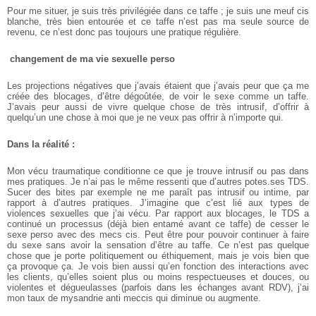
Pour me situer, je suis très privilégiée dans ce taffe ; je suis une meuf cis
blanche, très bien entourée et ce taffe n’est pas ma seule source de
revenu, ce n’est donc pas toujours une pratique régulière.
­ changement de ma vie sexuelle perso
­
Les projections négatives que j’avais étaient que j’avais peur que ça me
créée des blocages, d’être dégoûtée, de voir le sexe comme un taffe.
J’avais peur aussi de vivre quelque chose de très intrusif, d’offrir à
quelqu’un une chose à moi que je ne veux pas offrir à n’importe qui.
Dans la réalité :
Mon vécu traumatique conditionne ce que je trouve intrusif ou pas dans
mes pratiques. Je n’ai pas le même ressenti que d’autres potes.ses TDS.
Sucer des bites par exemple ne me paraît pas intrusif ou intime, par
rapport à d’autres pratiques. J’imagine que c’est lié aux types de
violences sexuelles que j’ai vécu. Par rapport aux blocages, le TDS a
continué un processus (déjà bien entamé avant ce taffe) de cesser le
sexe perso avec des mecs cis. Peut être pour pouvoir continuer à faire
du sexe sans avoir la sensation d’être au taffe. Ce n’est pas quelque
chose que je porte politiquement ou éthiquement, mais je vois bien que
ça provoque ça. Je vois bien aussi qu’en fonction des interactions avec
les clients, qu’elles soient plus ou moins respectueuses et douces, ou
violentes et dégueulasses (parfois dans les échanges avant RDV), j’ai
mon taux de mysandrie anti mec­cis qui diminue ou augmente. ­