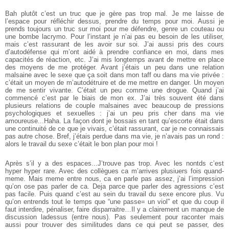
Bah plutôt c’est un truc que je gère pas trop mal. Je me laisse de
l’espace pour réfléchir dessus, prendre du temps pour moi. Aussi je
prends toujours un truc sur moi pour me défendre, genre un couteau ou
une bombe lacrymo. Pour l’instant je n’ai pas eu besoin de les utiliser,
mais c’est rassurant de les avoir sur soi. J’ai aussi pris des cours
d’autodéfense qui m’ont aidé à prendre confiance en moi, dans mes
capacités de réaction, etc. J’ai mis longtemps avant de mettre en place
des moyens de me protéger. Avant j’étais un peu dans une relation
malsaine avec le sexe que ça soit dans mon taff ou dans ma vie privée :
c’était un moyen de m’autodétruire et de me mettre en danger. Un moyen
de me sentir vivante. C’était un peu comme une drogue. Quand j’ai
commencé c’est par le biais de mon ex. J’ai très souvent été dans
plusieurs relations de couple malsaines avec beaucoup de pressions
psychologiques et sexuelles : j’ai un peu pris cher dans ma vie
amoureuse...Haha. La façon dont je bossais en tant qu’escorte était dans
une continuité de ce que je vivais, c’était rassurant, car je ne connaissais
pas autre chose. Bref, j’étais perdue dans ma vie, je n’avais pas un rond :
alors le travail du sexe c’était le bon plan pour moi !
Après s’il y a des espaces...J’trouve pas trop. Avec les non­tds c’est
hyper hyper rare. Avec des collègues ca m’arrives plusiuers fois quand­
meme. Mais meme entre nous, ca en parle pas assez, j’ai l’impression
qu’on ose pas parler de ca. Deja parce que parler des agressions c’est
pas facile. Puis quand c’est au sein du travail du sexe encore plus. Vu
qu’on entrends tout le temps que “une passe= un viol” et que du coup il
faut interdire, pénaliser, faire disparraitre…Il y a clairement un manque de
discussion la­dessus (entre nous). Pas seulement pour raconter mais
aussi pour trouver des similitudes dans ce qui peut se passer, des