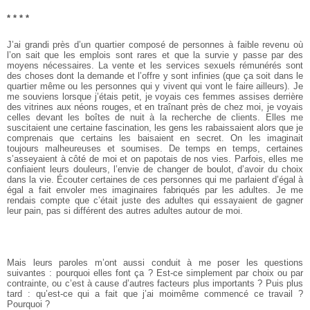
* * * *
J’ai grandi près d’un quartier composé de personnes à faible revenu où
l’on sait que les emplois sont rares et que la survie y passe par des
moyens nécessaires. La vente et les services sexuels rémunérés sont
des choses dont la demande et l’offre y sont infinies (que ça soit dans le
quartier même ou les personnes qui y vivent qui vont le faire ailleurs). Je
me souviens lorsque j’étais petit, je voyais ces femmes assises derrière
des vitrines aux néons rouges, et en traînant près de chez moi, je voyais
celles devant les boîtes de nuit à la recherche de clients. Elles me
suscitaient une certaine fascination, les gens les rabaissaient alors que je
comprenais que certains les baisaient en secret. On les imaginait
toujours malheureuses et soumises. De temps en temps, certaines
s’asseyaient à côté de moi et on papotais de nos vies. Parfois, elles me
confiaient leurs douleurs, l’envie de changer de boulot, d’avoir du choix
dans la vie. Écouter certaines de ces personnes qui me parlaient d’égal à
égal a fait envoler mes imaginaires fabriqués par les adultes. Je me
rendais compte que c’était juste des adultes qui essayaient de gagner
leur pain, pas si différent des autres adultes autour de moi.
Mais leurs paroles m’ont aussi conduit à me poser les questions
suivantes : pourquoi elles font ça ? Est-­ce simplement par choix ou par
contrainte, ou c’est à cause d’autres facteurs plus importants ? Puis plus
tard : qu’est­-ce qui a fait que j’ai moi­même commencé ce travail ?
Pourquoi ?