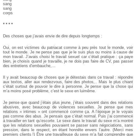
sang
sang
corps
* * * *
Des choses que j’avais envie de dire depuis longtemps :
Oui, on est victimes du patriacat comme à peu près tout le monde, voir
tout le monde. Je ne pense pas que je le suis plus ou moins à cause de
mon travail. J’avais choisi le travail sexuel car c’était pratique : ça paye
bien, je choisis quand je travaille, je ne dois pas faire de CV, pas passer
des entretiens d’embauche,…
Il y avait beaucoup de choses que je détestais dans ce travail : répondre
aux textos, aller aux rendez­vous, faire des photos,.. Mais le plus chiant
c’était surtout de pouvoir le dire à personne. Je pense que la chose qui
m’a moins posé problème, c’est le sexe en lui­même.
Je pense que quand j’étais plus jeune, j’étais souvent dans des relations
abusives, avec beaucoup de violences sexuelles. Je pense que mes
relations « intimes » ont commencé comme ça. A l’époque je le voyais
pas comme des abus. Je pensais que c’était normal. Puis j’ai commencé
à travailler en tant qu’escorte. Le sexe dans le travail du sexe m’a montré
que les relations sexuelles pouvaient se passer sans négociations, sans
pression, dans le respect, en étant honnête envers l’autre. (Merci mes
premiers clients !) Être une travailleuse du sexe m’a fait comprendre que