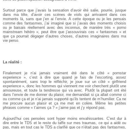
Surtout parce que j’avais la sensation d’avoir été salie, pourrie, jusque
dans ma tête, d’avoir ces scènes de viols qui arrivaient dans ces
moments là, sans que j’en ai l’envie.
A cette époque ou je les pensais
comme des fantasmes, j’ai imaginé que si j’avais des moments choisis
ou je baisais réellement avec des inconnus, de manière très « porno
mainstream hétéro », peut être que j’assouvirais ces « fantasmes » et
que ça pourrait dégager d’autres choses, d’autres imaginaires dans ma
vie perso.
La réalité :
Finalement je n’ai jamais vraiment été dans le côté « pornstar
experience », c’est à dire que quand je fais de l’escorting, assez
spontanément, sans trop le réfléchir, je joue sur un côté « girlfriend
experience », donc les hommes qui viennent me voir cherchent plutôt une
amoureuse, et toute la tendresse qui va avec. Plutôt la plupart ont été
dans l’envie de me donner du plaisir, me demandait si ça allait comme ci
ou comme ça et je n’ai jamais supporté qu’ils tentent de m’humilier. Ca ne
me procure aucun plaisir et ça me met en colère. Même les petites
phrases comme « t’aimes ça ? » j’aime pas et j’y répond pas.
Aujourd’hui ces pensées sont hyper moins envahissantes. C’est dur à
dire entre le TDS et le reste du taffe sur mes traumas, ce qui a aidé ou
pas, mais en tout cas le TDS a clarifié que ce n’était pas des fantasmes,