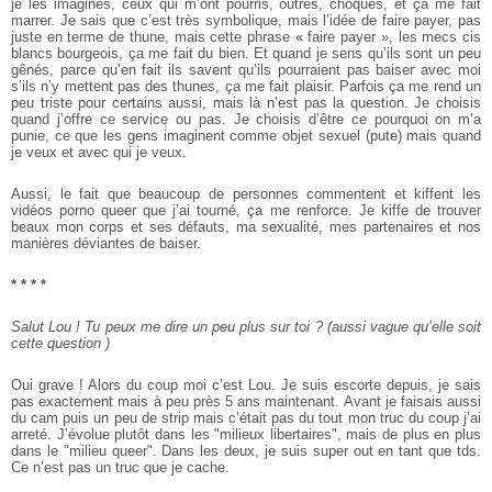
je les imagines, ceux qui m’ont pourris, outrés, choqués, et ça me fait
marrer. Je sais que c’est très symbolique, mais l’idée de faire payer, pas
juste en terme de thune, mais cette phrase « faire payer », les mecs cis
blancs bourgeois, ça me fait du bien. Et quand je sens qu’ils sont un peu
gênés, parce qu’en fait ils savent qu’ils pourraient pas baiser avec moi
s’ils n’y mettent pas des thunes, ça me fait plaisir. Parfois ça me rend un
peu triste pour certains aussi, mais là n’est pas la question. Je choisis
quand j’offre ce service ou pas. Je choisis d’être ce pourquoi on m’a
punie, ce que les gens imaginent comme objet sexuel (pute) mais quand
je veux et avec qui je veux.
Aussi, le fait que beaucoup de personnes commentent et kiffent les
vidéos porno queer que j’ai tourné, ça me renforce. Je kiffe de trouver
beaux mon corps et ses défauts, ma sexualité, mes partenaires et nos
manières déviantes de baiser.
* * * *
Salut Lou ! Tu peux me dire un peu plus sur toi ? (aussi vague qu’elle soit
cette question )
Oui grave ! Alors du coup moi c’est Lou. Je suis escorte depuis, je sais
pas exactement mais à peu près 5 ans maintenant. Avant je faisais aussi
du cam puis un peu de strip mais c’était pas du tout mon truc du coup j’ai
arreté. J’évolue plutôt dans les "milieux libertaires", mais de plus en plus
dans le "milieu queer". Dans les deux, je suis super out en tant que tds.
Ce n’est pas un truc que je cache.