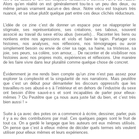
Alors qu’en réalité on est généralement tou∙te∙s un peu des deux, ou
même jamais vraiment aucun∙e des deux. Notre vécu est toujours très
nuancé, et se situe plutôt quelque part entre ces deux clichés réducteurs.
L’idée de ce zine c’est de donner un espace pour se réapproprier le
stigmate, ses représentations, ses créations, ses tabous, souvent
associé au travail du sexe et/ou abus (sexuels)… Raconter les liens ou
non­liens entre nos agressions et viols et faire le tapin. Partager ces
histoires, nos analyses, nos réflexions, nos témoignages ou avoir
simplement besoin ou envie de crier sa rage, sa haine, sa tristesse, sa
joie, ses peurs, sa colère, son amour,… De raconter et de visibiliser nos
histoires avec nos propres mots, expériences et réflexions. Une manière
de les faire vivre dans leur pluralité comme quelque chose de concret.
Évidemment je me rends bien compte qu’un zine n’est pas assez pour
explorer la complexité et la singularité de nos narrations. Mais peut­être
que c’est un début pour démanteler les discours oppressifs que les
travailleu∙rs∙ses abusé∙e∙s à l’intérieur et en dehors de l’industrie du sexe
ont besoin d’être sauvé∙e∙s et sont incapables de parler pour elleux­
mêmes ? Ou Peut­être que ça nous aura juste fait du bien, et c’est très
bien aussi ! »
Suite à ça avec des potes on a commencé à écrire, dessiner, parler, puis
il y a eu des contributions par mail. Ces quelques pages sont le fruit de
tout ca. On a gardé le langage que les auteurs ont eux mêmes utilisés.
On pense que c’est à elleux même de décider quels termes iels veulent
utiliser pour elleux mêmes et leurs expériences.