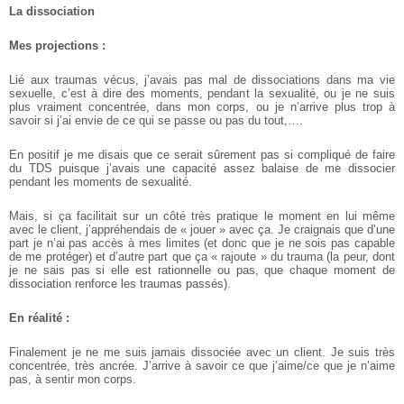
La dissociation
­
Mes projections :
Lié aux traumas vécus, j’avais pas mal de dissociations dans ma vie
sexuelle, c’est à dire des moments, pendant la sexualité, ou je ne suis
plus vraiment concentrée, dans mon corps, ou je n’arrive plus trop à
savoir si j’ai envie de ce qui se passe ou pas du tout,….
En positif je me disais que ce serait sûrement pas si compliqué de faire
du TDS puisque j’avais une capacité assez balaise de me dissocier
pendant les moments de sexualité.
Mais, si ça facilitait sur un côté très pratique le moment en lui même
avec le client, j’appréhendais de « jouer » avec ça. Je craignais que d’une
part je n’ai pas accès à mes limites (et donc que je ne sois pas capable
de me protéger) et d’autre part que ça « rajoute » du trauma (la peur, dont
je ne sais pas si elle est rationnelle ou pas, que chaque moment de
dissociation renforce les traumas passés).
En réalité :
Finalement je ne me suis jamais dissociée avec un client. Je suis très
concentrée, très ancrée. J’arrive à savoir ce que j’aime/ce que je n’aime
pas, à sentir mon corps.