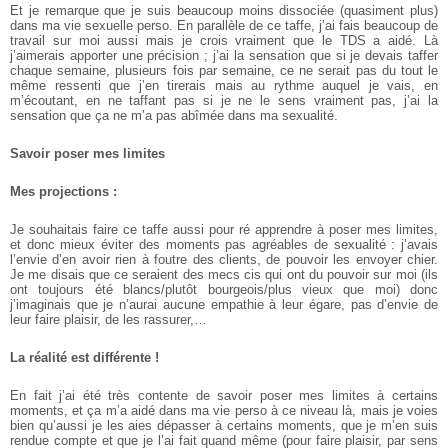
Et je remarque que je suis beaucoup moins dissociée (quasiment plus)
dans ma vie sexuelle perso. En parallèle de ce taffe, j’ai fais beaucoup de
travail sur moi aussi mais je crois vraiment que le TDS a aidé. Là
j’aimerais apporter une précision ; j’ai la sensation que si je devais taffer
chaque semaine, plusieurs fois par semaine, ce ne serait pas du tout le
même ressenti que j’en tirerais mais au rythme auquel je vais, en
m’écoutant, en ne taffant pas si je ne le sens vraiment pas, j’ai la
sensation que ça ne m’a pas abîmée dans ma sexualité. ­
Savoir poser mes limites ­
Mes projections :
Je souhaitais faire ce taffe aussi pour ré apprendre à poser mes limites,
et donc mieux éviter des moments pas agréables de sexualité : j’avais
l’envie d’en avoir rien à foutre des clients, de pouvoir les envoyer chier.
Je me disais que ce seraient des mecs cis qui ont du pouvoir sur moi (ils
ont toujours été blancs/plutôt bourgeois/plus vieux que moi) donc
j’imaginais que je n’aurai aucune empathie à leur égare, pas d’envie de
leur faire plaisir, de les rassurer,…
La réalité est différente !
En fait j’ai été très contente de savoir poser mes limites à certains
moments, et ça m’a aidé dans ma vie perso à ce niveau là, mais je voies
bien qu’aussi je les aies dépasser à certains moments, que je m’en suis
rendue compte et que je l’ai fait quand même (pour faire plaisir, par sens