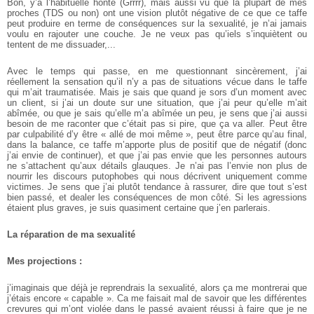
Bon, y’a l’habituelle honte (Grrrr), mais aussi vu que la plupart de mes
proches (TDS ou non) ont une vision plutôt négative de ce que ce taffe
peut produire en terme de conséquences sur la sexualité, je n’ai jamais
voulu en rajouter une couche. Je ne veux pas qu’iels s’inquiètent ou
tentent de me dissuader,...
Avec le temps qui passe, en me questionnant sincèrement, j’ai
réellement la sensation qu’il n’y a pas de situations vécue dans le taffe
qui m’ait traumatisée. Mais je sais que quand je sors d’un moment avec
un client, si j’ai un doute sur une situation, que j’ai peur qu’elle m’ait
abîmée, ou que je sais qu’elle m’a abîmée un peu, je sens que j’ai aussi
besoin de me raconter que c’était pas si pire, que ça va aller. Peut être
par culpabilité d’y être « allé de moi même », peut être parce qu’au final,
dans la balance, ce taffe m’apporte plus de positif que de négatif (donc
j’ai envie de continuer), et que j’ai pas envie que les personnes autours
ne s’attachent qu’aux détails glauques. Je n’ai pas l’envie non plus de
nourrir les discours putophobes qui nous décrivent uniquement comme
victimes. Je sens que j’ai plutôt tendance à rassurer, dire que tout s’est
bien passé, et dealer les conséquences de mon côté. Si les agressions
étaient plus graves, je suis quasiment certaine que j’en parlerais. ­
La réparation de ma sexualité ­
Mes projections :
j’imaginais que déjà je reprendrais la sexualité, alors ça me montrerai que
j’étais encore « capable ». Ca me faisait mal de savoir que les différentes
crevures qui m’ont violée dans le passé avaient réussi à faire que je ne