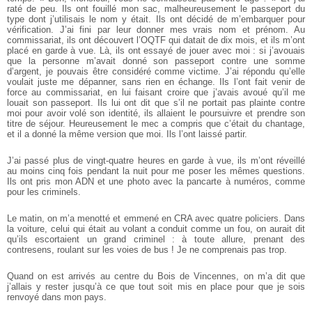
raté de peu. Ils ont fouillé mon sac, malheureusement le passeport du
type dont j’utilisais le nom y était. Ils ont décidé de m’embarquer pour
vérification. J’ai fini par leur donner mes vrais nom et prénom. Au
commissariat, ils ont découvert l’OQTF qui datait de dix mois, et ils m’ont
placé en garde à vue. Là, ils ont essayé de jouer avec moi : si j’avouais
que la personne m’avait donné son passeport contre une somme
d’argent, je pouvais être considéré comme victime. J’ai répondu qu’elle
voulait juste me dépanner, sans rien en échange. Ils l’ont fait venir de
force au commissariat, en lui faisant croire que j’avais avoué qu’il me
louait son passeport. Ils lui ont dit que s’il ne portait pas plainte contre
moi pour avoir volé son identité, ils allaient le poursuivre et prendre son
titre de séjour. Heureusement le mec a compris que c’était du chantage,
et il a donné la même version que moi. Ils l’ont laissé partir.
J’ai passé plus de vingt-quatre heures en garde à vue, ils m’ont réveillé
au moins cinq fois pendant la nuit pour me poser les mêmes questions.
Ils ont pris mon ADN et une photo avec la pancarte à numéros, comme
pour les criminels.
Le matin, on m’a menotté et emmené en CRA avec quatre policiers. Dans
la voiture, celui qui était au volant a conduit comme un fou, on aurait dit
qu’ils escortaient un grand criminel : à toute allure, prenant des
contresens, roulant sur les voies de bus ! Je ne comprenais pas trop.
Quand on est arrivés au centre du Bois de Vincennes, on m’a dit que
j’allais y rester jusqu’à ce que tout soit mis en place pour que je sois
renvoyé dans mon pays.