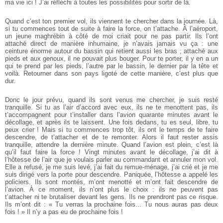
ma vie ici ! J’ai réfléchi à toutes les possibilités pour sortir de là.
Quand c’est ton premier vol, ils viennent te chercher dans la journée. Là,
si tu commences tout de suite à faire la force, on t’attache. À l’aéroport,
un jeune maghrébin à côté de moi criait pour ne pas partir. Ils l’ont
attaché direct de manière inhumaine, je n’avais jamais vu ça : une
ceinture énorme autour du bassin qui retient aussi les bras ; attaché aux
pieds et aux genoux, il ne pouvait plus bouger. Pour te porter, il y en a un
qui te prend par les pieds, l’autre par le bassin, le dernier par la tête et
voilà. Retourner dans son pays ligoté de cette manière, c’est plus que
dur.
Donc le jour prévu, quand ils sont venus me chercher, je suis resté
tranquille. Si tu as l’air d’accord avec eux, ils ne te menottent pas, ils
t’accompagnent pour t’installer dans l’avion quarante minutes avant le
décollage, et après ils te laissent. Une fois dedans, tu es seul, libre, tu
peux crier ! Mais si tu commences trop tôt, ils ont le temps de te faire
descendre, de t’attacher et de te remonter. Alors il faut rester assis
tranquille, attendre la dernière minute. Quand l’avion est plein, c’est là
qu’il faut faire la force ! Vingt minutes avant le décollage, j’ai dit à
l’hôtesse de l’air que je voulais parler au commandant et annuler mon vol.
Elle a refusé, je me suis levé, j’ai fait du remue-ménage, j’ai crié et je me
suis dirigé vers la porte pour descendre. Paniquée, l’hôtesse a appelé les
policiers. Ils sont montés, m’ont menotté et m’ont fait descendre de
l’avion. À ce moment, ils n’ont plus le choix : ils ne peuvent pas
t’attacher ni te brutaliser devant les gens. Ils ne prendront pas ce risque.
Ils m’ont dit : « Tu verras la prochaine fois... Tu nous auras pas deux
fois ! » Il n’y a pas eu de prochaine fois !