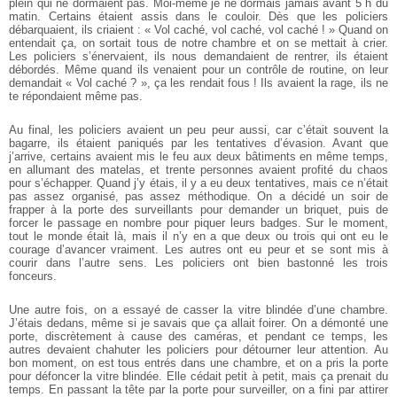
plein qui ne dormaient pas. Moi-même je ne dormais jamais avant 5 h du
matin. Certains étaient assis dans le couloir. Dès que les policiers
débarquaient, ils criaient : « Vol caché, vol caché, vol caché ! » Quand on
entendait ça, on sortait tous de notre chambre et on se mettait à crier.
Les policiers s’énervaient, ils nous demandaient de rentrer, ils étaient
débordés. Même quand ils venaient pour un contrôle de routine, on leur
demandait « Vol caché ? », ça les rendait fous ! Ils avaient la rage, ils ne
te répondaient même pas.
Au final, les policiers avaient un peu peur aussi, car c’était souvent la
bagarre, ils étaient paniqués par les tentatives d’évasion. Avant que
j’arrive, certains avaient mis le feu aux deux bâtiments en même temps,
en allumant des matelas, et trente personnes avaient profité du chaos
pour s’échapper. Quand j’y étais, il y a eu deux tentatives, mais ce n’était
pas assez organisé, pas assez méthodique. On a décidé un soir de
frapper à la porte des surveillants pour demander un briquet, puis de
forcer le passage en nombre pour piquer leurs badges. Sur le moment,
tout le monde était là, mais il n’y en a que deux ou trois qui ont eu le
courage d’avancer vraiment. Les autres ont eu peur et se sont mis à
courir dans l’autre sens. Les policiers ont bien bastonné les trois
fonceurs.
Une autre fois, on a essayé de casser la vitre blindée d’une chambre.
J’étais dedans, même si je savais que ça allait foirer. On a démonté une
porte, discrètement à cause des caméras, et pendant ce temps, les
autres devaient chahuter les policiers pour détourner leur attention. Au
bon moment, on est tous entrés dans une chambre, et on a pris la porte
pour défoncer la vitre blindée. Elle cédait petit à petit, mais ça prenait du
temps. En passant la tête par la porte pour surveiller, on a fini par attirer