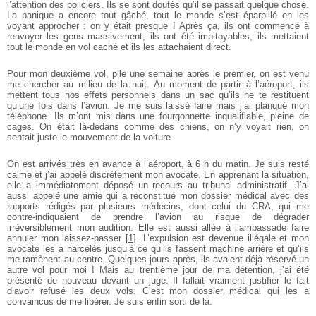
l’attention des policiers. Ils se sont doutés qu’il se passait quelque chose.
La panique a encore tout gâché, tout le monde s’est éparpillé en les
voyant approcher : on y était presque ! Après ça, ils ont commencé à
renvoyer les gens massivement, ils ont été impitoyables, ils mettaient
tout le monde en vol caché et ils les attachaient direct.
Pour mon deuxième vol, pile une semaine après le premier, on est venu
me chercher au milieu de la nuit. Au moment de partir à l’aéroport, ils
mettent tous nos effets personnels dans un sac qu’ils ne te restituent
qu’une fois dans l’avion. Je me suis laissé faire mais j’ai planqué mon
téléphone. Ils m’ont mis dans une fourgonnette inqualifiable, pleine de
cages. On était là-dedans comme des chiens, on n’y voyait rien, on
sentait juste le mouvement de la voiture.
On est arrivés très en avance à l’aéroport, à 6 h du matin. Je suis resté
calme et j’ai appelé discrètement mon avocate. En apprenant la situation,
elle a immédiatement déposé un recours au tribunal administratif. J’ai
aussi appelé une amie qui a reconstitué mon dossier médical avec des
rapports rédigés par plusieurs médecins, dont celui du CRA, qui me
contre-indiquaient de prendre l’avion au risque de dégrader
irréversiblement mon audition. Elle est aussi allée à l’ambassade faire
annuler mon laissez-passer
[
1
]
. L’expulsion est devenue illégale et mon
avocate les a harcelés jusqu’à ce qu’ils fassent machine arrière et qu’ils
me ramènent au centre. Quelques jours après, ils avaient déjà réservé un
autre vol pour moi ! Mais au trentième jour de ma détention, j’ai été
présenté de nouveau devant un juge. Il fallait vraiment justifier le fait
d’avoir refusé les deux vols. C’est mon dossier médical qui les a
convaincus de me libérer. Je suis enfin sorti de là.