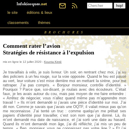
le site
éditions & lieux
classements
thèmes
BROCHURES
Comment rater l’avion
Stratégies de résistance à l’expulsion
mis en ligne le 12 juillet 2020 -
Kounta Kinté
Je travaillais à vélo, je suis livreur. Un soir, en rentrant chez moi, j’ai vu
des policiers à un feu rouge, sur la voie opposée. Quand le feu est passé
au vert, leur voiture s’est mise derrière moi en mettant la sirène, pour me
rattraper. J’ai pas compris. « Bonjour monsieur, contrôle d’identité. »
Pourquoi ? Parce que, soi-disant, je roulais avec des écouteurs. C’était
faux, je les avais autour du cou, mais pas moyen de me faire entendre :
« Arrêtez de négocier, vous n’allez quand même pas m’apprendre mon
travail ! » Ils m’ont demandé si j’avais une pièce d’identité sur moi. J’ai
dit non. Comme je savais que j’avais une OQTF, il valait mieux pas qu’on
me reconnaisse. J’ai tenté un truc : comme quelqu’un me prêtait ses
papiers d’identité pour travailler, c’est son nom que j’ai donné. Là, ils
m’ont demandé ma date de naissance, et j’ai sorti une date au hasard.
Quand ils m’ont demandé mon âge, j’ai dû réfléchir, j’ai mis un peu de
temps. « Ben, monsieur, vous ne connaissez pas votre âge ? » Et j’ai