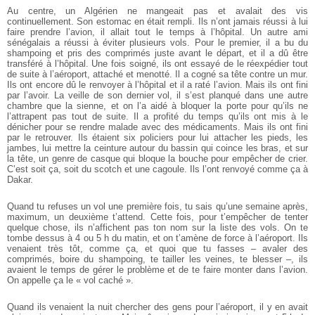
Au centre, un Algérien ne mangeait pas et avalait des vis
continuellement. Son estomac en était rempli. Ils n’ont jamais réussi à lui
faire prendre l’avion, il allait tout le temps à l’hôpital. Un autre ami
sénégalais a réussi à éviter plusieurs vols. Pour le premier, il a bu du
shampoing et pris des comprimés juste avant le départ, et il a dû être
transféré à l’hôpital. Une fois soigné, ils ont essayé de le réexpédier tout
de suite à l’aéroport, attaché et menotté. Il a cogné sa tête contre un mur.
Ils ont encore dû le renvoyer à l’hôpital et il a raté l’avion. Mais ils ont fini
par l’avoir. La veille de son dernier vol, il s’est planqué dans une autre
chambre que la sienne, et on l’a aidé à bloquer la porte pour qu’ils ne
l’attrapent pas tout de suite. Il a profité du temps qu’ils ont mis à le
dénicher pour se rendre malade avec des médicaments. Mais ils ont fini
par le retrouver. Ils étaient six policiers pour lui attacher les pieds, les
jambes, lui mettre la ceinture autour du bassin qui coince les bras, et sur
la tête, un genre de casque qui bloque la bouche pour empêcher de crier.
C’est soit ça, soit du scotch et une cagoule. Ils l’ont renvoyé comme ça à
Dakar.
Quand tu refuses un vol une première fois, tu sais qu’une semaine après,
maximum, un deuxième t’attend. Cette fois, pour t’empêcher de tenter
quelque chose, ils n’affichent pas ton nom sur la liste des vols. On te
tombe dessus à 4 ou 5 h du matin, et on t’amène de force à l’aéroport. Ils
venaient très tôt, comme ça, et quoi que tu fasses – avaler des
comprimés, boire du shampoing, te tailler les veines, te blesser –, ils
avaient le temps de gérer le problème et de te faire monter dans l’avion.
On appelle ça le « vol caché ».
Quand ils venaient la nuit chercher des gens pour l’aéroport, il y en avait