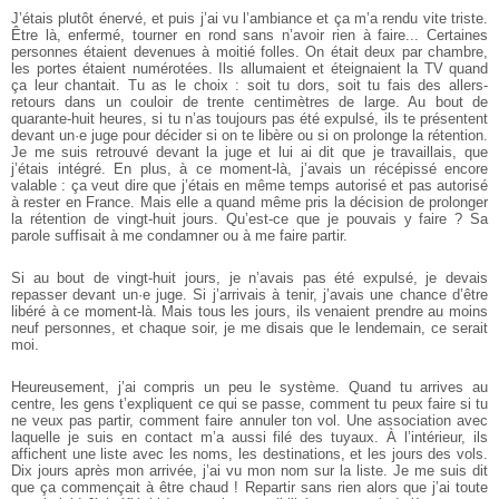
J’étais plutôt énervé, et puis j’ai vu l’ambiance et ça m’a rendu vite triste.
Être là, enfermé, tourner en rond sans n’avoir rien à faire... Certaines
personnes étaient devenues à moitié folles. On était deux par chambre,
les portes étaient numérotées. Ils allumaient et éteignaient la TV quand
ça leur chantait. Tu as le choix : soit tu dors, soit tu fais des allers-
retours dans un couloir de trente centimètres de large. Au bout de
quarante-huit heures, si tu n’as toujours pas été expulsé, ils te présentent
devant un·e juge pour décider si on te libère ou si on prolonge la rétention.
Je me suis retrouvé devant la juge et lui ai dit que je travaillais, que
j’étais intégré. En plus, à ce moment-là, j’avais un récépissé encore
valable : ça veut dire que j’étais en même temps autorisé et pas autorisé
à rester en France. Mais elle a quand même pris la décision de prolonger
la rétention de vingt-huit jours. Qu’est-ce que je pouvais y faire ? Sa
parole suffisait à me condamner ou à me faire partir.
Si au bout de vingt-huit jours, je n’avais pas été expulsé, je devais
repasser devant un·e juge. Si j’arrivais à tenir, j’avais une chance d’être
libéré à ce moment-là. Mais tous les jours, ils venaient prendre au moins
neuf personnes, et chaque soir, je me disais que le lendemain, ce serait
moi.
Heureusement, j’ai compris un peu le système. Quand tu arrives au
centre, les gens t’expliquent ce qui se passe, comment tu peux faire si tu
ne veux pas partir, comment faire annuler ton vol. Une association avec
laquelle je suis en contact m’a aussi filé des tuyaux. À l’intérieur, ils
affichent une liste avec les noms, les destinations, et les jours des vols.
Dix jours après mon arrivée, j’ai vu mon nom sur la liste. Je me suis dit
que ça commençait à être chaud ! Repartir sans rien alors que j’ai toute