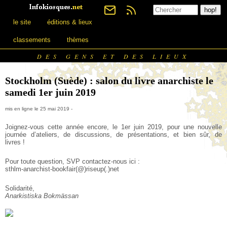
le site
éditions & lieux
classements
thèmes
DES GENS ET DES LIEUX
Stockholm (Suède) : salon du livre anarchiste le
samedi 1er juin 2019
mis en ligne le 25 mai 2019 -
Joignez-vous cette année encore, le 1er juin 2019, pour une nouvelle
journée d’ateliers, de discussions, de présentations, et bien sûr, de
livres !
Pour toute question, SVP contactez-nous ici :
sthlm-anarchist-bookfair(@)riseup(.)net
Solidarité,
Anarkistiska Bokmässan