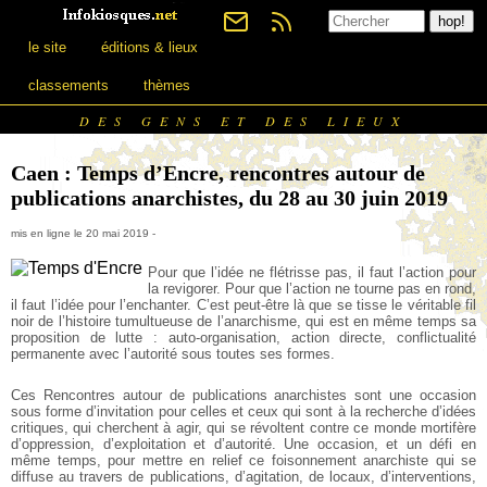
le site
éditions & lieux
classements
thèmes
DES GENS ET DES LIEUX
Caen : Temps d’Encre, rencontres autour de
publications anarchistes, du 28 au 30 juin 2019
mis en ligne le 20 mai 2019 -
Pour que l’idée ne flétrisse pas, il faut l’action pour
la revigorer. Pour que l’action ne tourne pas en rond,
il faut l’idée pour l’enchanter. C’est peut-être là que se tisse le véritable fil
noir de l’histoire tumultueuse de l’anarchisme, qui est en même temps sa
proposition de lutte : auto-organisation, action directe, conflictualité
permanente avec l’autorité sous toutes ses formes.
Ces Rencontres autour de publications anarchistes sont une occasion
sous forme d’invitation pour celles et ceux qui sont à la recherche d’idées
critiques, qui cherchent à agir, qui se révoltent contre ce monde mortifère
d’oppression, d’exploitation et d’autorité. Une occasion, et un défi en
même temps, pour mettre en relief ce foisonnement anarchiste qui se
diffuse au travers de publications, d’agitation, de locaux, d’interventions,