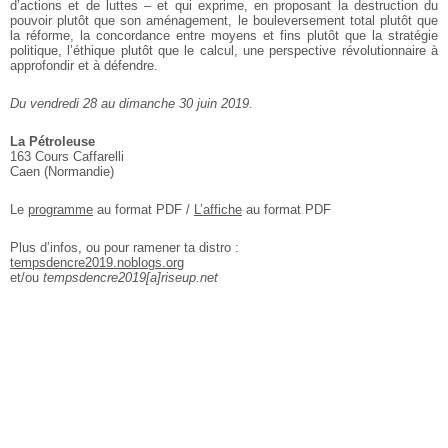
d’actions et de luttes – et qui exprime, en proposant la destruction du
pouvoir plutôt que son aménagement, le bouleversement total plutôt que
la réforme, la concordance entre moyens et fins plutôt que la stratégie
politique, l’éthique plutôt que le calcul, une perspective révolutionnaire à
approfondir et à défendre.
Du vendredi 28 au dimanche 30 juin 2019.
La Pétroleuse
163 Cours Caffarelli
Caen (Normandie)
Le
programme
au format PDF /
L’affiche
au format PDF
Plus d’infos, ou pour ramener ta distro :
tempsdencre2019.noblogs.org
et/ou
tempsdencre2019[a]riseup.net