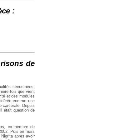
ce :
prisons de
lités sécuritaires,
mière fois que vient
rité et des modules
nsidérée comme une
re carcérale. Depuis
il était question de
iros, ex-membre de
2002. Puis en mars
 Nigrita après avoir