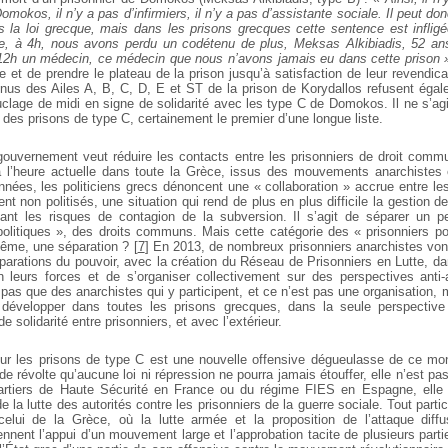
omokos, il n’y a pas d’infirmiers, il n’y a pas d’assistante sociale. Il peut do
 la loi grecque, mais dans les prisons grecques cette sentence est infligé
be, à 4h, nous avons perdu un codétenu de plus, Meksas Alkibiadis, 52 ans,
12h un médecin, ce médecin que nous n’avons jamais eu dans cette prison 
le et de prendre le plateau de la prison jusqu’à satisfaction de leur revendic
enus des Ailes A, B, C, D, E et ST de la prison de Korydallos refusent égal
uclage de midi en signe de solidarité avec les type C de Domokos. Il ne s’ag
ur des prisons de type C, certainement le premier d’une longue liste.
 gouvernement veut réduire les contacts entre les prisonniers de droit comm
 l’heure actuelle dans toute la Grèce, issus des mouvements anarchistes e
nnées, les politiciens grecs dénoncent une « collaboration » accrue entre les
ment non politisés, une situation qui rend de plus en plus difficile la gestion d
tant les risques de contagion de la subversion. Il s’agit de séparer un p
politiques », des droits communs. Mais cette catégorie des « prisonniers pol
même, une séparation ?
[
7
]
En 2013, de nombreux prisonniers anarchistes vont
parations du pouvoir, avec la création du Réseau de Prisonniers en Lutte, da
eurs forces et de s’organiser collectivement sur des perspectives anti-au
a pas que des anarchistes qui y participent, et ce n’est pas une organisation,
développer dans toutes les prisons grecques, dans la seule perspective 
de solidarité entre prisonniers, et avec l’extérieur.
 sur les prisons de type C est une nouvelle offensive dégueulasse de ce mo
t de révolte qu’aucune loi ni répression ne pourra jamais étouffer, elle n’est p
rtiers de Haute Sécurité en France ou du régime FIES en Espagne, elle n
 de la lutte des autorités contre les prisonniers de la guerre sociale. Tout part
lui de la Grèce, où la lutte armée et la proposition de l’attaque diff
ennent l’appui d’un mouvement large et l’approbation tacite de plusieurs parti