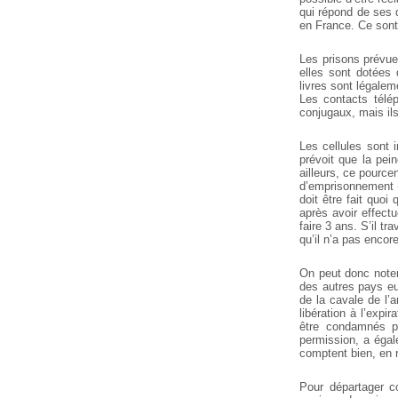
qui répond de ses d
en France. Ce sont
Les prisons prévue
elles sont dotées 
livres sont légalem
Les contacts télép
conjugaux, mais ils
Les cellules sont i
prévoit que la pei
ailleurs, ce pource
d’emprisonnement (
doit être fait quoi
après avoir effect
faire 3 ans. S’il t
qu’il n’a pas encor
On peut donc noter
des autres pays e
de la cavale de l’
libération à l’expi
être condamnés pe
permission, a égale
comptent bien, en r
Pour départager co