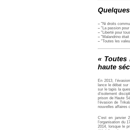
Quelques 
–
"Ni droits commun
–
"La passion pour l
–
"Liberté pour tous
–
"Malandrino était
–
"Toutes les valeu
« Toutes 
haute séc
En 2013, l’évasio
lance le débat sur 
sur le tapis la qu
d’isolement disci
prison de Haute Séc
l’évasion de Trikal
nouvelles affaires 
C’est en janvier 
l’organisation du 
2014, lorsque le pr