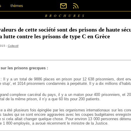
s
thèmes
BROCHURES
valeurs de cette société sont des prisons de haute séc
a lutte contre les prisons de type C en Grèce
 2015 -
Collectif
 sur les prisons grecques :
4 : Il y a un total de 9886 places en prison pour 12 638 prisonniers, dont en
e stup’, et 1014 prisonniers condamnés à perpétuité. Il y a dix millions d’habi
 grand complexe carcéral du pays, il y a un maton pour 400 prisonniers, et 20
tal de la même prison, il n’y a que 60 lits pour 200 patients.
 a été plusieurs fois épinglée par les organismes internationaux sur les con
s taules qui se sont encore aggravées avec les coupes budgétaires enregistr
 si cela allait changer quelque chose. Pour environ 13 000 personnes déten
que 1 800 employés, a avoué récemment le ministre de la Justice.