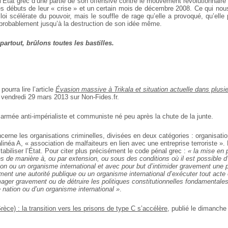
r l’État grec d’une partie de son offensive contre le mouvement révolutionnaire e
les débuts de leur « crise » et un certain mois de décembre 2008. Ce qui nous
loi scélérate du pouvoir, mais le souffle de rage qu’elle a provoqué, qu’elle
 probablement jusqu’à la destruction de son idée même.
rtout, brûlons toutes les bastilles.
pourra lire l’article
Évasion massive à Trikala et situation actuelle dans plusi
e vendredi 29 mars 2013 sur Non-Fides.fr.
 armée anti-impérialiste et communiste né peu après la chute de la junte.
ncerne les organisations criminelles, divisées en deux catégories : organisatio
alinéa A, « association de malfaiteurs en lien avec une entreprise terroriste ».
tabiliser l’État. Pour citer plus précisément le code pénal grec :
« la mise en 
ies de manière à, ou par extension, ou sous des conditions où il est possible d
on ou un organisme international et avec pour but d’intimider gravement une p
ement une autorité publique ou un organisme international d’exécuter tout acte
ager gravement ou de détruire les politiques constitutionnelles fondamentales
nation ou d’un organisme international »
.
ce) : la transition vers les prisons de type C s’accélère
, publié le dimanch