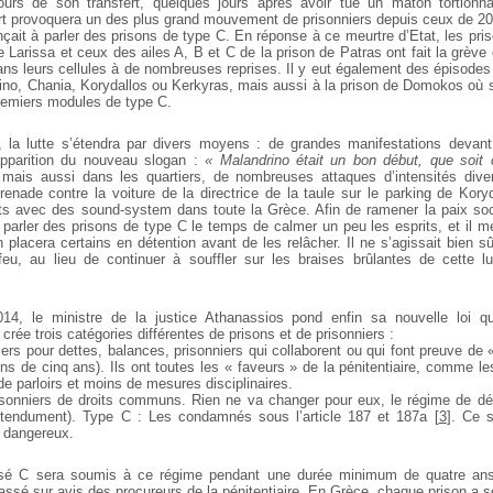
urs de son transfert, quelques jours après avoir tué un maton tortionna
t provoquera un des plus grand mouvement de prisonniers depuis ceux de 2
çait à parler des prisons de type C. En réponse à ce meurtre d’Etat, les pris
e Larissa et ceux des ailes A, B et C de la prison de Patras ont fait la grève
ans leurs cellules à de nombreuses reprises. Il y eut également des épisodes
ino, Chania, Korydallos ou Kerkyras, mais aussi à la prison de Domokos où s
premiers modules de type C.
i, la lutte s’étendra par divers moyens : de grandes manifestations devant
’apparition du nouveau slogan :
« Malandrino était un bon début, que soit 
 mais aussi dans les quartiers, de nombreuses attaques d’intensités dive
renade contre la voiture de la directrice de la taule sur le parking de Kory
acts avec des sound-system dans toute la Grèce. Afin de ramener la paix socia
parler des prisons de type C le temps de calmer un peu les esprits, et il 
 placera certains en détention avant de les relâcher. Il ne s’agissait bien 
eu, au lieu de continuer à souffler sur les braises brûlantes de cette lu
2014, le ministre de la justice Athanassios pond enfin sa nouvelle loi q
i crée trois catégories différentes de prisons et de prisonniers :
ers pour dettes, balances, prisonniers qui collaborent ou qui font preuve de 
ns de cinq ans). Ils ont toutes les « faveurs » de la pénitentiaire, comme l
e parloirs et moins de mesures disciplinaires.
sonniers de droits communs. Rien ne va changer pour eux, le régime de dét
tendument).
Type C : Les condamnés sous l’article 187 et 187a
[
3
]
. Ce s
 dangereux.
ssé C sera soumis à ce régime pendant une durée minimum de quatre ans,
lassé sur avis des procureurs de la pénitentiaire. En Grèce, chaque prison a so