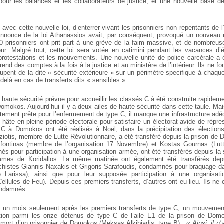
pour les balances et les collaborateurs de justice, et une nouvelle base 
t, avec cette nouvelle loi, d’enterrer vivant les prisonniers non repentants de 
nnonce de la loi Athanassios avait, par conséquent, provoqué un nouveau
 prisonniers ont prit part à une grève de la faim massive, et de nombreus
eur. Malgré tout, cette loi sera votée en catimini pendant les vacances d’ét
protestations et les mouvements. Une nouvelle unité de police carcérale a
rend des comptes à la fois à la justice et au ministère de l’intérieur. Ils ne f
pent de la dite « sécurité extérieure » sur un périmètre specifique à chaque
-delà en cas de transferts dits « sensibles ».
 haute sécurité prévue pour accueillir les classés C à été construite rapidem
omokos. Aujourd’hui il y a deux ailes de haute sécurité dans cette taule. Mai
ement prête pour l’enfermement de type C, il manque une infrastructure adéq
 hâte en pleine période électorale pour satisfaire un électorat avide de répr
e C à Domokos ont été réalisés à Noël, dans la précipitation des élection
iotis, membre de Lutte Révolutionnaire, a été transféré depuis la prison de D
ufontinas (membre de l’organisation 17 Novembre) et Kostas Gournas (Lutte
s pour participation à une organisation armée, ont été transférés depuis la 
mmes de Koridallos. La même matinée ont également été transférés dep
rchistes Giannis Naxakis et Grigoris Sarafoudis, condamnés pour braquage
 Larissa), ainsi que pour leur supposée participation à une organisat
ellules de Feu). Depuis ces premiers transferts, d’autres ont eu lieu. Ils n
ondamnés.
, un mois seulement après les premiers transferts de type C, un mouvemen
tion parmi les onze détenus de type C de l’aile E1 de la prison de Dom
 mort d’un prisonnier de Domokos (Meksas Alkibiadis, type B) :
« Ainsi, il 