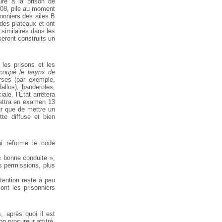
ire à la prison de
008, pile au moment
onniers des ailes B
 des plateaux et ont
 similaires dans les
eront construits un
 les prisons et les
coupé le larynx de
rses (par exemple,
dallos), banderoles,
le, l’État arrêtera
mettra en examen 13
sûr que de mettre un
tte diffuse et bien
ui réforme le code
« bonne conduite »,
es permissions, plus
ention reste à peu
ont les prisonniers
 après quoi il est
n procureur attitré,