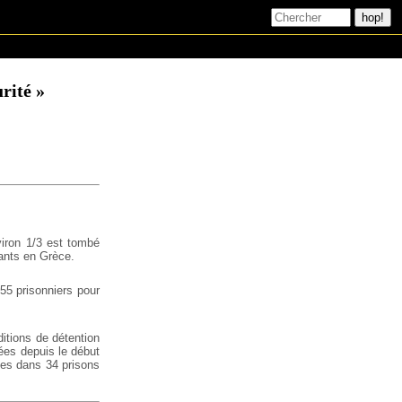
urité »
viron 1/3 est tombé
tants en Grèce.
55 prisonniers pour
ditions de détention
ées depuis le début
ues dans 34 prisons