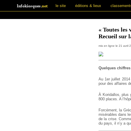
le site
éditions & lieux
classement
« Toutes les 
Recueil sur l
mis en ligne le 21 avril
Quelques chiffres
Au 1er juillet 201
pour des affaires d
À Koridallos, plus
800 places. A l’hôpi
Forcément, la Grèce
misérables dans le
de la crise. Comme
du pays, il n’y a 