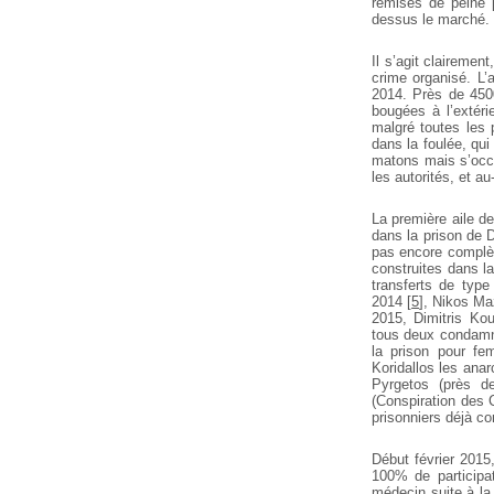
remises de peine 
dessus le marché.
Il s’agit clairemen
crime organisé.
L’a
2014. Près de 4500
bougées à l’extéri
malgré toutes les 
dans la foulée, qui 
matons mais s’occu
les autorités, et au
La première aile de
dans la prison de D
pas encore complèt
construites dans la
transferts de typ
2014
[
5
]
, Nikos Maz
2015, Dimitris Ko
tous deux condamné
la prison pour fe
Koridallos les ana
Pyrgetos (près de
(Conspiration des C
prisonniers déjà c
Début février 2015
100% de participa
médecin suite à la