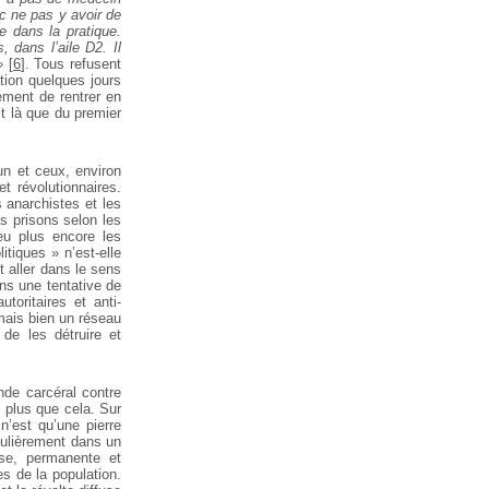
nc ne pas y avoir de
e dans la pratique.
 dans l’aile D2. Il
»
[
6
]
. Tous refusent
ation quelques jours
ement de rentrer en
it là que du premier
un et ceux, environ
t révolutionnaires.
 anarchistes et les
es prisons selon les
eu plus encore les
itiques » n’est-elle
 aller dans le sens
ns une tentative de
toritaires et anti-
 mais bien un réseau
de les détruire et
nde carcéral contre
as plus que cela. Sur
’est qu’une pierre
iculièrement dans un
use, permanente et
es de la population.