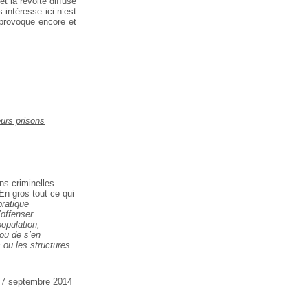
t la révolte diffuse
 intéresse ici n’est
 provoque encore et
eurs prisons
ns criminelles
 En gros tout ce qui
pratique
’offenser
opulation,
 ou de s’en
 ou les structures
e 7 septembre 2014