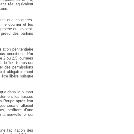
sans réel équivalent
tenu.
tes que les autres.
 le courrier et les
 proche ou l’avocat.
 prévu des parloirs
lation pénitentiaire
ous conditions. Par
me 2 ou 2,5 journées
t de 1/3, temps qui
nder des permissions
oit obligatoirement
 être libéré puisque
que dans la plupart
lement les fiascos
ta Roupa après leur
que ceux-ci allaient
s, profitant d’une
 la nouvelle loi qui
ne facilitation des