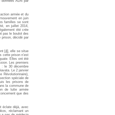
de données ADN par
l’action armée et du
 mouvement en juin
es familles se sont
é, en juillet 2014,
 également été crée
ont pas le boulot des
 prison, décidé par
ent
[
4
]
, elle se situe
s cette prison n’est
uate. Elles ont été
ession. Les premiers
s : le 30 décembre
iavata. Le 2 janvier
 Révolutionnaire),
section spéciale de
uis les prisons de
 dans la commune de
ion de lutte armée
e concernent que des
t éclate déjà, avec
okos, réclamant un
n’y a pas de médecin