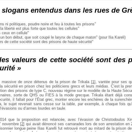
slogans entendus dans les rues de Grè
s ni politiques, poudre noire et feu à toutes les
prisons"
a liberté est plus forte que toutes les cellules"
 ceux en cellule"
 un bon début, que soit coupé le larynx de chaque
maton" (pour Ilia Kareli)
rs de cette société sont des prisons de haute sécurité"
les valeurs de cette société sont des 
urité »
n massive de onze détenus de la prison de Trikala
[
1
]
, vantée pour ses qua
la sécurité en prison chez les politiciens grecs et leurs médias. C’est la pre
estion des prisons de type C, nouveau régime sur le modèle de la Haute Sécu
plinaires, sorte de QHS ou FIES à la mode grecque. Trikala étant déjà co
urité, il fallait pour l’État grec, monter encore les enchères de la surenchè
a, le sujet revenait sans cesse sur la table, par exemple, à chaque fois qu’
d’évasions ou d’armes lourdes en taule.
2014 que la proposition est relancée, avec l’évasion de Christodoulos X
17 novembre
[
2
]
qui avait dénoncé ses camarades lors de son arrestation en 
isonnier longue peine Ilias Karelli fut retrouvé mort au mitard de la prison de