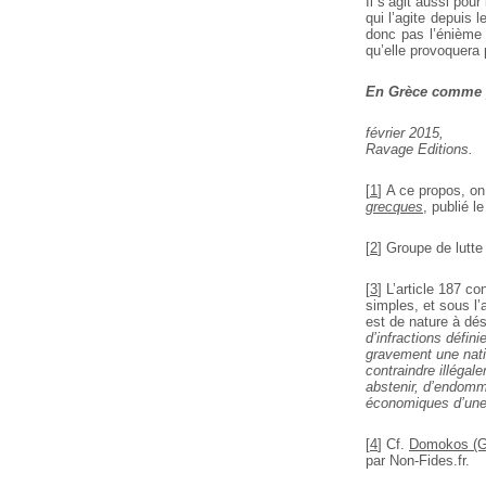
Il s’agit aussi pou
qui l’agite depuis 
donc pas l’énième 
qu’elle provoquera
En Grèce comme pa
février 2015,
Ravage Editions.
[
1
]
A ce propos, on 
grecques
, publié l
[
2
]
Groupe de lutte
[
3
]
L’article 187 co
simples, et sous l’
est de nature à dés
d’infractions défin
gravement une nati
contraindre illégal
abstenir, d’endomm
économiques d’une 
[
4
]
Cf.
Domokos (Grè
par Non-Fides.fr.