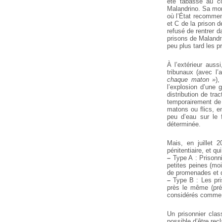
été tabassé au co
Malandrino. Sa mor
où l’État recommen
et C de la prison d
refusé de rentrer d
prisons de Malandr
peu plus tard les 
À l’extérieur auss
tribunaux (avec l
chaque maton »
),
l’explosion d’une g
distribution de tr
temporairement de 
matons ou flics, en
peu d’eau sur le f
déterminée.
Mais, en juillet 
pénitentiaire, et qu
–
Type A : Prisonni
petites peines (moi
de promenades et d
–
Type B : Les pri
près le même (pré
considérés comme
Un prisonnier cla
possible d’être rec