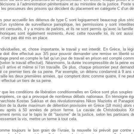
écisions à l’administration pénitentiaire et au ministère de la justice. Poste 
 les procureurs des prisons qui décident du placement en catégorie C d’un dé
s pour accueillir les détenus de type C sont logiquement beaucoup plus stric
d’un système de surveillance panoptique, les permissions y sont interdites,
ent censurés, il y a moins de parloirs, et ils ne sont permis qu’avec la famille
honiques sont également restreints. Avec cette nouvelle loi, ils ont aussi
 n’ont pas été mis en place.
ndividuelles, et, chose importante, le travail y est interdit. En Grèce, la légis
ne doit être effectué aux 3/5 pour pouvoir demander une remise en liberté s
ntage prend en compte le fait qu’un jour de travail en prison est compté com
selon le travail effectué). Néanmoins, la durée incompressible de la peine es
 qu’il arrive et même si l’on travaille. De plus, chaque prisonnier peut dema
ué ce premier tiers de sa peine. Par exemple, un détenu condamné à 9 ans d
ravaille les deux premières années, qui comptent donc comme quatre, il ne peut
e effectué un tiers de sa peine.
 que les conditions de libération conditionnelles en Grèce sont plus souples 
uropéens, ce qui a provoqué de nombreux débats nationaux. En témoigne éga
anarchiste Kostas Sakkas et des révolutionnaires Nikos Maziotis et Panagio
ration de la durée maximum de détention provisoire en Grèce (18 mois) alors 
u après à 50 années de prison ferme. La cavale de Christodoulos Xiro
ment remis sur le tapis le dit "laxisme" de la justice, selon les partisans de
esserrant la vis, mettre un terme à tout cela.
mme toujours le bon grain de l’ivraie, la nouvelle loi prévoit par contre u