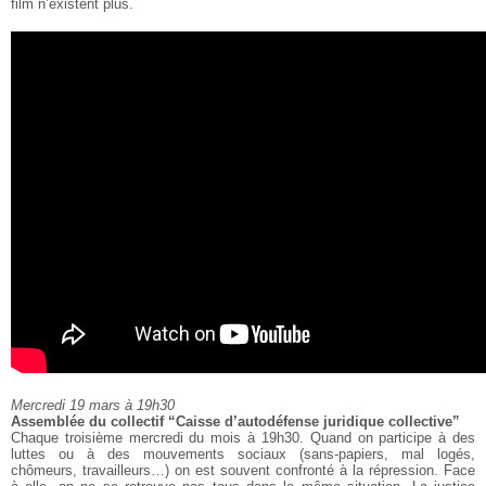
film n’existent plus.
Mercredi 19 mars à 19h30
Assemblée du collectif “Caisse d’autodéfense juridique collective”
Chaque troisième mercredi du mois à 19h30. Quand on participe à des
luttes ou à des mouvements sociaux (sans-papiers,
mal logés,
chômeurs, travailleurs…) on est souvent confronté à la
répression. Face