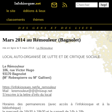
le site
éditions & lieux
classements
thèmes
DES GENS ET DES LIEUX
Mars 2014 au Rémouleur (Bagnolet)
mis en ligne le 5 mars 2014 -
Le Rémouleur
LOCAL AUTO-ORGANISÉ DE LUTTE ET DE CRITIQUE SOCIALE
Le Rémouleur
106, rue Victor Hugo
93170 Bagnolet
(M° Robespierre ou M° Gallieni)
https://infokiosques.net/le_remouleur
Mail : leremouleur@@@riseup.net
S’inscrire à la lettre d’info du local
Horaires des permanences (avec accès à l’infokiosque et à la
bibliothèque) :
le mercredi de 16h30 à 19h30 et le samedi de 14h à 18h.