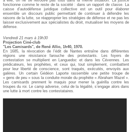
à elle, on ne se retrouve pas tous dans la même
situation. La justice
fonctionne comme le reste de la société : dans un
rapport de classe. La
caisse d’autodéfense juridique collective est un
outil pour élaborer
ensemble un discours public permettant de continuer à
défendre les
raisons de la lutte, se réapproprier les stratégies de
défense et ne pas les
laisser exclusivement aux spécialistes du droit,
mutualiser les moyens de
défense.
Vendredi 21 mars à 19h30
Projection Ciné-club
"Les Camisards", de René Allio, 1h40, 1970.
En 1685, la révocation de l’édit de Nantes entraîne dans différentes
régions une résistance farouche des protestants. Les foyers de
contestation se multiplient en Languedoc et dans les Cévennes. Les
prédicateurs, les prophètes, et ceux qui, tout simplement, combattent
pour
leur liberté de conscience, sont traqués, exécutés, envoyés aux
galères.
Un certain Gédéon Laporte rassemble une petite troupe de
« gens de peu »
sous la conduite morale du prophète « Abraham Mazel ».
Les camisards
prennent le maquis pour mener la guérilla contre les
troupes du roi. Le
camp adverse, celui de la légalité, s’engage alors dans
une lutte à mort
contre les contestataires.