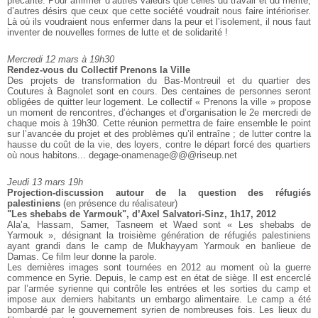
précarité. Pour affirmer
d’autres valeurs que celles du travail et du mérite,
d’autres désirs que
ceux que cette société voudrait nous faire intérioriser.
Là où ils
voudraient nous enfermer dans la peur et l’isolement, il nous faut
inventer de nouvelles formes de lutte et de solidarité !
Mercredi 12 mars à 19h30
Rendez-vous du Collectif Prenons la Ville
Des projets de transformation du Bas-Montreuil et du quartier des
Coutures
à Bagnolet sont en cours. Des centaines de personnes seront
obligées de
quitter leur logement. Le collectif « Prenons la ville » propose
un moment
de rencontres, d’échanges et d’organisation le 2e mercredi de
chaque mois
à 19h30. Cette réunion permettra de faire ensemble le point
sur l’avancée
du projet et des problèmes qu’il entraîne ; de lutter contre la
hausse du
coût de la vie, des loyers, contre le départ forcé des quartiers
où nous
habitons... degage-onamenage@@@riseup.net
Jeudi 13 mars 19h
Projection-discussion autour de la question des réfugiés
palestiniens
(en présence du réalisateur)
"Les shebabs de Yarmouk", d’Axel Salvatori-Sinz, 1h17, 2012
Ala’a, Hassam, Samer, Tasneem et Waed sont « Les shebabs de
Yarmouk », désignant la troisième génération de réfugiés palestiniens
ayant grandi dans le camp de Mukhayyam Yarmouk en banlieue de
Damas. Ce film leur donne la parole.
Les dernières images sont tournées en 2012 au moment où la guerre
commence en Syrie. Depuis, le camp est en état de siège. Il est encerclé
par l’armée syrienne qui contrôle les entrées et les sorties du
camp et
impose aux derniers habitants un embargo alimentaire. Le
camp a été
bombardé par le gouvernement syrien de nombreuses
fois. Les lieux du