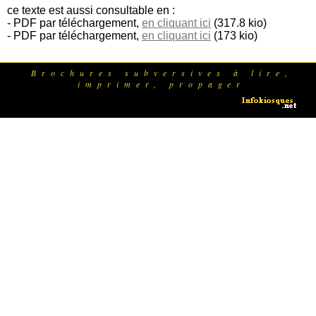
ce texte est aussi consultable en :
- PDF par téléchargement,
en cliquant ici
(317.8 kio)
- PDF par téléchargement,
en cliquant ici
(173 kio)
Brochures subversives à lire,
imprimer, propager