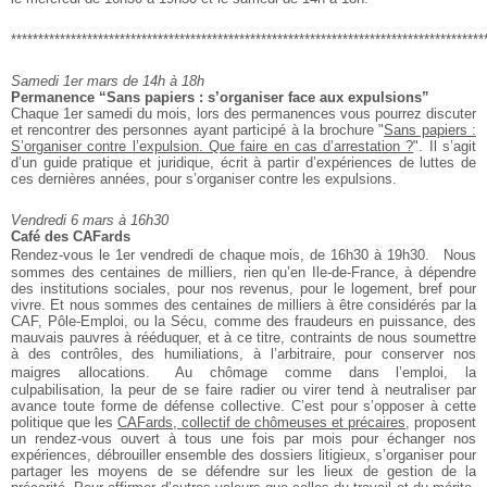
***************************************************************************************
Samedi 1er mars de 14h à 18h
Permanence “Sans papiers : s’organiser
face aux expulsions”
Chaque 1er samedi du mois, lors des permanences vous pourrez discuter
et
rencontrer des personnes ayant participé à la brochure "
Sans papiers :
S’organiser contre l’expulsion. Que faire en cas d’arrestation ?
". Il
s’agit
d’un guide pratique et juridique, écrit à partir d’expériences de
luttes de
ces dernières années, pour s’organiser contre les expulsions.
Vendredi 6 mars à 16h30
Café des CAFards
Rendez-vous le 1er vendredi de chaque mois, de 16h30 à 19h30. Nous
sommes
des centaines de milliers, rien qu’en Ile-de-France, à dépendre
des
institutions sociales, pour nos revenus, pour le logement, bref pour
vivre. Et nous sommes des centaines de milliers à être considérés par la
CAF, Pôle-Emploi, ou la Sécu, comme des fraudeurs en puissance, des
mauvais pauvres à rééduquer, et à ce titre, contraints de nous soumettre
à
des contrôles, des humiliations, à l’arbitraire, pour conserver nos
maigres allocations. Au chômage comme dans l’emploi, la
culpabilisation,
la peur de se faire radier ou virer tend à neutraliser par
avance toute
forme de défense collective. C’est pour s’opposer à cette
politique que
les
CAFards, collectif de chômeuses et précaires
, proposent
un rendez-vous
ouvert à tous une fois par mois pour échanger nos
expériences, débrouiller
ensemble des dossiers litigieux, s’organiser pour
partager les moyens de
se défendre sur les lieux de gestion de la