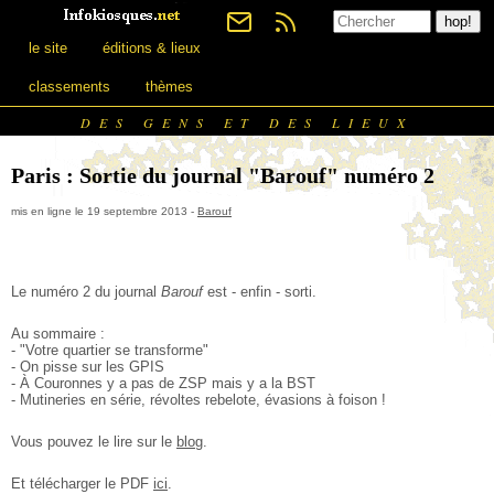
le site
éditions & lieux
classements
thèmes
DES GENS ET DES LIEUX
Paris : Sortie du journal "Barouf" numéro 2
mis en ligne le 19 septembre 2013 -
Barouf
Le numéro 2 du journal
Barouf
est - enfin - sorti.
Au sommaire :
- "Votre quartier se transforme"
- On pisse sur les GPIS
- À Couronnes y a pas de ZSP mais y a la BST
- Mutineries en série, révoltes rebelote, évasions à foison !
Vous pouvez le lire sur le
blog
.
Et télécharger le PDF
ici
.