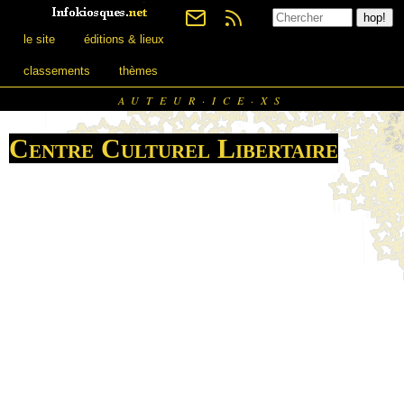
le site
éditions & lieux
classements
thèmes
AUTEUR·ICE·XS
Centre Culturel Libertaire