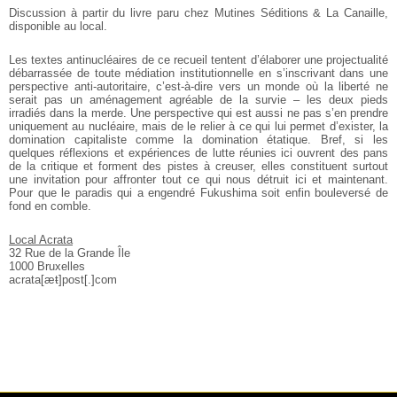
Discussion à partir du livre paru chez Mutines Séditions & La Canaille,
disponible au local.
Les textes antinucléaires de ce recueil tentent d’élaborer une projectualité
débarrassée de toute médiation institutionnelle en s’inscrivant dans une
perspective anti-autoritaire, c’est-à-dire vers un monde où la liberté ne
serait pas un aménagement agréable de la survie – les deux pieds
irradiés dans la merde. Une perspective qui est aussi ne pas s’en prendre
uniquement au nucléaire, mais de le relier à ce qui lui permet d’exister, la
domination capitaliste comme la domination étatique. Bref, si les
quelques réflexions et expériences de lutte réunies ici ouvrent des pans
de la critique et forment des pistes à creuser, elles constituent surtout
une invitation pour affronter tout ce qui nous détruit ici et maintenant.
Pour que le paradis qui a engendré Fukushima soit enfin bouleversé de
fond en comble.
Local Acrata
32 Rue de la Grande Île
1000 Bruxelles
acrata[æŧ]post[.]com