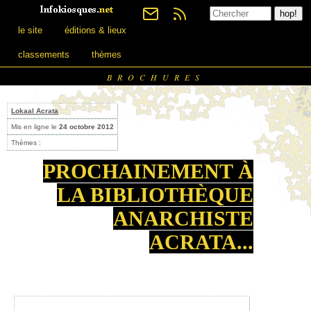
le site
éditions & lieux
classements
thèmes
BROCHURES
Lokaal Acrata
Mis en ligne le
24 octobre 2012
Thèmes :
PROCHAINEMENT À
LA BIBLIOTHÈQUE
ANARCHISTE
ACRATA...