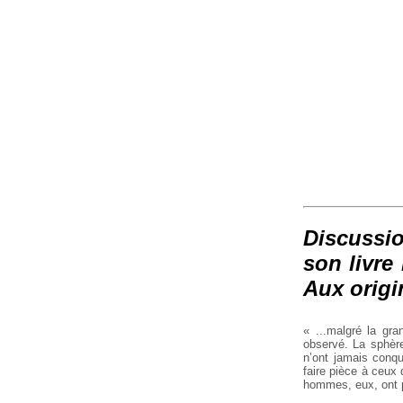
Discussi
son livre
Aux origi
« ...malgré la gra
observé. La sphère
n’ont jamais conqu
faire pièce à ceux
hommes, eux, ont p