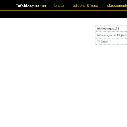
le site
éditions & lieux
classement
bibliotheque152
Mis en ligne le
16 juin
Thèmes :