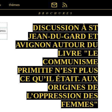
s
thèmes
BROCHURES
DISCUSSION À ST
 2011
JEAN-DU-GARD ET
AVIGNON AUTOUR DU
LIVRE "LE
COMMUNISME
PRIMITIF N’EST PLUS
CE QU’IL ÉTAIT. AUX
ORIGINES DE
L’OPPRESSION DES
FEMMES"