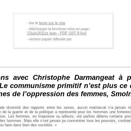
texte sur le site
lire le
télécharger la brochure mise en page :
23juin2011st jean - PDF (207.8 kio)
version papier diffusée par
ons avec Christophe Darmangeat à 
Le communisme primitif n’est plus ce qu
nes de l’oppression des femmes
, Smoln
nde diversité des rapports entre les sexes, aucun matriarcat n’a jamais ni
 de la guerre et de la politique a représenté pour les hommes une forter
ise. Les femmes, en Iroquoisie ou ailleurs, ont parfois détenu certains pou
 des hommes. Mais elle n’ont jamais pu concentrer tous les pouvoirs, contrai
u faire dans bien des sociétés. »