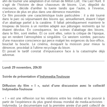
afin de tourner une adaptation d’un roman de Milton Lott, The Last Hunt. Il
s’agit de l’histoire de deux chasseurs de bisons. L’un, dégoûté du
massacre, décide d’arrêter la tuerie tandis que l’autre, à l’inverse,
s’enfonce de plus en plus dans une démence meurtrière.
Ce film possède une caractéristique toute particulière : il a été tourné
dans le parc où séjournaient des bisons qui, annuellement, étaient l’objet
d’un abattage partiel à la carabine. Il fallait périodiquement maintenir le
troupeau de bisons à un nombre adapté aux pâturages restreints qui lui
étaient dévolus. En conséquence, les scènes d’abattage des bisons,
dans le film, sont réelles. Et ce sont elles, selon la critique de l’époque,
qui en rendent l’atmosphère si singulière.
Ce western sombre, parcouru
d’une mauvaise conscience qui perce malgré les exigences du box-office,
bouclait la boucle. Le cinéma, évoquant la moisson pour mieux la
dénoncer, procédait à l’ultime recyclage du bison.
Et posait le tardif constat d’impuissance face à la catastrophe déjà
advenue.
Lundi 29 novembre, 20h30
Soirée de présentation d’
Indymedia-Toulouse
Diffusion du film « I », suivi d’une discussion avec le
collectif
Indymedia-Toulouse
« I » est une réflexion sur les relations entre les médias et le pouvoir à
partir de l’expérience du plus grand réseau mondial de media-activistes :
Indymedia. Le documentaire suit la première année d’un petit collectif de