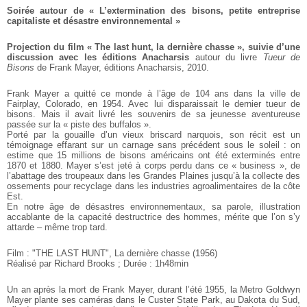
Soirée autour de « L’extermination des bisons, petite entreprise
capitaliste et désastre environnemental »
Projection du film « The last hunt, la dernière chasse », suivie d’une
discussion avec les éditions Anacharsis
autour du livre
Tueur de
Bisons
de Frank Mayer, éditions Anacharsis, 2010.
Frank Mayer a quitté ce monde à l’âge de 104 ans dans la ville de
Fairplay, Colorado, en 1954. Avec lui disparaissait le dernier tueur de
bisons. Mais il avait livré les souvenirs de sa jeunesse aventureuse
passée sur la « piste des buffalos ».
Porté par la gouaille d’un vieux briscard narquois, son récit est un
témoignage effarant sur un carnage sans précédent sous le soleil : on
estime que 15 millions de bisons américains ont été exterminés entre
1870 et 1880. Mayer s’est jeté à corps perdu dans ce « business », de
l’abattage des troupeaux dans les Grandes Plaines jusqu’à la collecte des
ossements pour recyclage dans les industries agroalimentaires de la côte
Est.
En notre âge de désastres environnementaux, sa parole, illustration
accablante de la capacité destructrice des hommes, mérite que l’on s’y
attarde – même trop tard.
Film : "THE LAST HUNT", La dernière chasse (1956)
Réalisé par Richard Brooks ; Durée : 1h48min
Un an après la mort de Frank Mayer, durant l’été 1955, la Metro Goldwyn
Mayer plante ses caméras dans le Custer State Park, au Dakota du Sud,