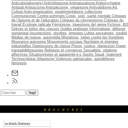
Anticolonialisme(s)
Antimilitarisme
Antinaturalisme
Antipsychiatrie
Antipub
Antiracisme
Antispécisme, véganisme
Antivalidisme
Art,
Culture
Auto-organisation, expérimentations collectives
Communismes
Contre-sommets
Corps, soin, santé mentale
Critiques
de l’âgisme et de l’éducation
Critiques du citoyennisme
Critiques du
travail
Ecologie radicale
Féminisme, (questions de) genre
Fictions, BD
Grèves et luttes des classes
Guides pratiques
Informatique, défense
numérique
Insurrections, révoltes, émeutes
Luttes paysannes, ruralité
Médias de masse, automédia
Migrations, luttes contre les frontières
Mouvance autonome
Mouvements sociaux
Nucléaire et énergies
industrielles
Oppressions de classe
Prison, justice, répression
Queer,
transpédébigouines
Religions et croyances
Sexualités, relations
affectives
Situationnistes et apparenté-e-s
Sports
Squat, logement
Technocritique
Urbanisme
Violences patriarcales, autodéfense
féministe
BROCHURES
Le Kiosk Toulouse