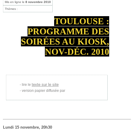
Mis en ligne le
8 novembre 2010
Thèmes :
TOULOUSE :
PROGRAMME DES
SOIRÉES AU KIOSK,
NOV-DÉC. 2010
texte sur le site
lire le
version papier diffusée par
Lundi 15 novembre, 20h30