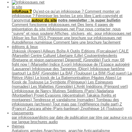
le site
infoKoua ?
Qu’est-ce qu’un infokiosque ?
Comment monter un
infokiosque ?
Féminiser les textes
Le prix libre
L’anti-copyright et
l’anonymat
autour du site
notre newsletter : le super bulletin
Comment fonctionne infokiosques.net
Des liens
4 pages de
présentation du site Infokiosques.net
Pour nous contacter, nous
"suivre" et nous soutenir
Affiches, stickers, etc. pour infokiosques.net
Utiliser les flux RSS
Proposer une brochure sur infokiosques.net
Autodéfense numérique
Comment faire une brochure facilement
éditions & lieux
1fokiosk (Angers)
Ailleurs
Boîte A Outils Editions (Forcalquier)
CALE
(Marseille)
Centre Culturel Libertaire (Lille)
Coutoentrelesdents
(Bretagne et région parisienne)
DégenréE (Grenoble)
Fuck may 68
fight now ! (Marseille)
Indice (Lyon)
Infokiosque de l’Espace autogéré
(Lausanne)
Infokiosque des Tanneries (Dijon)
Infokiosque fantôme
(partout)
La BAF (Grenoble)
La BAF (Toulouse)
La BIM (Sud ouest)
La
Rétive (Alès)
Le kiosk de La Batiemontsaléon (Hautes Alpes)
Le
Kiosk de Toulouse
Le Symbiote (Périgueux)
Les Épineuses
(nomades)
Les Mallettes (Grenoble)
L’Arrêt Inéditions (Périgord vert)
L’infokiosque de Nancy
Mutines Séditions (Paris)
Nadarlana
(Montpellier)
Projet-Evasions (décentralisé)
Takakia (forêts et
montagnes)
Tendresse et vandalisme (nomades)
Tombeau des
infokiosques (archives)
Tout mais pas l’indifférence (nulle part)
Z
(France)
Zanzara athée (Paris-banlieue)
Zinothèque 14 (Toulouse)
classements
par infokiosque/distro
par date de publication
par titre
par auteur·ice·xs
par langue
brochures audio
thèmes
Agitations armées
Anarchismes, anarchie
Anticapitalisme