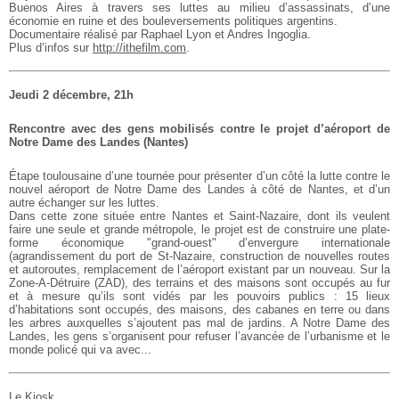
Buenos Aires à travers ses luttes au milieu d’assassinats, d’une
économie en ruine et des bouleversements politiques argentins.
Documentaire réalisé par Raphael Lyon et Andres Ingoglia.
Plus d’infos sur
http://ithefilm.com
.
Jeudi 2 décembre, 21h
Rencontre avec des gens mobilisés contre le projet d’aéroport de
Notre Dame des Landes (Nantes)
Étape toulousaine d’une tournée pour présenter d’un côté la lutte contre le
nouvel aéroport de Notre Dame des Landes à côté de Nantes, et d’un
autre échanger sur les luttes.
Dans cette zone située entre Nantes et Saint-Nazaire, dont ils veulent
faire une seule et grande métropole, le projet est de construire une
plate-
forme économique "grand-ouest" d’envergure internationale
(agrandissement du port de St-Nazaire, construction de nouvelles routes
et autoroutes, remplacement de l’aéroport existant par un nouveau. Sur la
Zone-A-Détruire (ZAD), des terrains et des maisons sont occupés au fur
et à mesure qu’ils sont vidés par les pouvoirs publics : 15 lieux
d’habitations sont occupés, des maisons, des cabanes en terre ou dans
les arbres auxquelles s’ajoutent pas mal de jardins. A Notre Dame des
Landes, les gens s’organisent pour refuser l’avancée de l’urbanisme et le
monde policé qui va avec...
Le Kiosk,