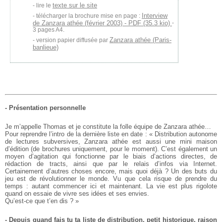
texte sur le site
lire le
Interview
télécharger la brochure mise en page :
de Zanzara athée (février 2003) - PDF (35.3 kio)
-
3 pages A4.
Zanzara athée (Paris-
version papier diffusée par
banlieue)
- Présentation personnelle
Je m’appelle Thomas et je constitute la folle équipe de Zanzara athée…
Pour reprendre l’intro de la dernière liste en date : « Distribution autonome
de lectures subversives, Zanzara athée est aussi une mini maison
d’édition (de brochures uniquement, pour le moment). C’est également un
moyen d’agitation qui fonctionne par le biais d’actions directes, de
rédaction de tracts, ainsi que par le relais d’infos via Internet.
Certainement d’autres choses encore, mais quoi déjà ? Un des buts du
jeu est de révolutionner le monde. Vu que cela risque de prendre du
temps : autant commencer ici et maintenant. La vie est plus rigolote
quand on essaie de vivre ses idées et ses envies.
Qu’est-ce que t’en dis ? »
- Depuis quand fais tu ta liste de distribution, petit historique, raison