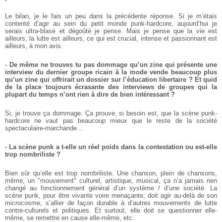
Le bilan, je le fais un peu dans la précédente réponse. Si je m’étais
contenté d’agir au sein du petit monde punk-hardcore, aujourd’hui je
serais ultra-blasé et dégoûté je pense. Mais je pense que la vie est
ailleurs, la lutte est ailleurs, ce qui est crucial, intense et passionnant est
ailleurs, à mon avis.
- De même ne trouves tu pas dommage qu’un zine qui présente une
interview du dernier groupe ricain à la mode vende beaucoup plus
qu’un zine qui offrirait un dossier sur l’éducation libertaire ? Et quid
de la place toujours écrasante des interviews de groupes qui la
plupart du temps n’ont rien à dire de bien intéressant ?
Si, je trouve ça dommage. Ça prouve, si besoin est, que la scène punk-
hardcore ne vaut pas beaucoup mieux que le reste de la société
spectaculaire-marchande…
- La scène punk a t-elle un réel poids dans la contestation ou est-elle
trop nombriliste ?
Bien sûr qu’elle est trop nombriliste. Une chanson, plein de chansons,
même, un "mouvement" culturel, artistique, musical, ça n’a jamais rien
changé au fonctionnement général d’un système / d’une société. La
scène punk, pour être vivante voire menaçante, doit agir au-delà de son
microcosme, s’allier de façon durable à d’autres mouvements de lutte
contre-culturels et politiques. Et surtout, elle doit se questionner elle-
même, se remettre en cause elle-même, etc.