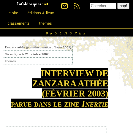
le site
éditions & lieux
classements
thèmes
BROCHURES
Zanzara athée
(première parution : février 2003)
Mis en ligne le
21 octobre 2007
Thèmes :
INTERVIEW DE
ZANZARA ATHÉE
(FÉVRIER 2003)
parue dans le zine
Inertie