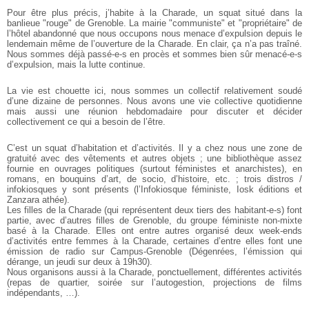
Pour être plus précis, j’habite à la Charade, un squat situé dans la
banlieue "rouge" de Grenoble. La mairie "communiste" et "propriétaire" de
l’hôtel abandonné que nous occupons nous menace d’expulsion depuis le
lendemain même de l’ouverture de la Charade. En clair, ça n’a pas traîné.
Nous sommes déjà passé-e-s en procès et sommes bien sûr menacé-e-s
d’expulsion, mais la lutte continue.
La vie est chouette ici, nous sommes un collectif relativement soudé
d’une dizaine de personnes. Nous avons une vie collective quotidienne
mais aussi une réunion hebdomadaire pour discuter et décider
collectivement ce qui a besoin de l’être.
C’est un squat d’habitation et d’activités. Il y a chez nous une zone de
gratuité avec des vêtements et autres objets ; une bibliothèque assez
fournie en ouvrages politiques (surtout féministes et anarchistes), en
romans, en bouquins d’art, de socio, d’histoire, etc. ; trois distros /
infokiosques y sont présents (l’Infokiosque féministe, Iosk éditions et
Zanzara athée).
Les filles de la Charade (qui représentent deux tiers des habitant-e-s) font
partie, avec d’autres filles de Grenoble, du groupe féministe non-mixte
basé à la Charade. Elles ont entre autres organisé deux week-ends
d’activités entre femmes à la Charade, certaines d’entre elles font une
émission de radio sur Campus-Grenoble (Dégenrées, l’émission qui
dérange, un jeudi sur deux à 19h30).
Nous organisons aussi à la Charade, ponctuellement, différentes activités
(repas de quartier, soirée sur l’autogestion, projections de films
indépendants, …).