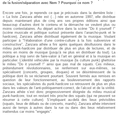
de la fusion/séparation avec Nem ? Pourquoi ce nom ?
Encore une fois, je reprends ce que je précisais dans la dernière liste :
« La liste Zanzara athée est (…) née en automne 1997, elle distribue
depuis maintenant plus de cinq ans ses propres éditions ainsi que
beaucoup d’autres dont le contenu et la démarche se veulent plus ou
moins contestataires. Au départ active dans la scène "Do it yourself !"
(scène musicale et politique surtout présente dans l’anarcho-punk et le
hardcore), Zanzara athée distribuait également de la musique. Voulant
participer à "l’élaboration d’une contre-culture à la fois subversive et
constructive", Zanzara athée a fini après quelques désillusions dans le
milieu punk-hardcore par distribuer de plus en plus de lectures, et de
moins en moins de musique (jusqu’à ne plus en distribuer du tout). La
politique a trop servi de faire-valoir à l’art en général et à la musique en
particulier. L’
identité
véhiculée par la musique (la culture punk) ghettoïse
le milieu "Do it yourself !" ainsi que pas mal de squats. Ces milieux,
prétendument révolutionnaires, se renferment sur eux-mêmes, se
spécialisent (concerts, groupes, disques) et se désintéressent de la
politique dont ils se réclament pourtant. Souvent fermés aux remises en
question de leur fonctionnement, au bouleversement des rapports
sociaux, les spécialistes du punk-hardcore se retrouvent de plus en plus
dans les valeurs de l’anti-politiquement-correct, de l’alcool et de la virilité.
Zanzara athée s’est donc progressivement éloignée du milieu musical
punk-hardcore, tout en restant très proche des squats (qui ne peuvent se
résumer à cette culture). S’impliquant au-delà des lieux prévisibles
(squats, lieux de débats ou de concerts, manifs), Zanzara athée intervient
aussi de temps à autres dans la rue ou dans des lieux relativement
inattendus car moins "engagés".