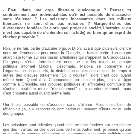
- Es-tu dans une orga libertaire quelconque ? Penses tu
contrairement aux individualistes qu’il est possible de s’associer
sans s’aliéner ? Les scissions incessantes dans les milieux
libertaires ne sont elles pas ridicules ? Marquent-elles des
divergences fondées (et alors quel projet de société libertaire si on
n’est pas capable de s’entendre sur la lutte) ou bien qu’un esprit de
clocher pitoyable ?
Non, je ne fais partie d’aucune orga. A Dijon, avant que plusieurs d’entre
nous ne déménagent pour ouvrir la Charade, je faisais partie d’un groupe
anarchiste formé sur des bases affinitaires qui s’appelait la Cracoucasse.
Ce groupe s’était formellement constitué sur les ruines du groupe
politique informel Maloka. Désormais, Maloka se concentre sur
l’organisation de concerts, la distribution de disques et sort de temps à
autres des disques totalement "Do it yourself" alors c’est cool quand
même hein. Quant à la Cracoucasse, ça n’existe plus, mais à Dijon
comme à Grenoble, des groupes politiques et affinitaires continuent de
s’activer, peut-être moins "régulièrement" et plus informellement, mais
c’est chouette aussi quand même hein.
Oui il est possible de s’associer sans s’aliéner. Mais c’est bien de
réfléchir à ça, aux rapports de domination qui peuvent s’instaurer au sein
des groupes.
Les scissions sont ridicules quand elles ne sont fondées sur rien d’autre
que des rivalités ou des questions de fierté. Autrement, je pense qu’une
multitude de groupes affinitaires et autonomes constitués solidairement