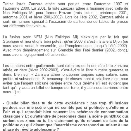
Treize listes Zanzara athée sont parues entre l’automne 1997 et
l’automne 2000. En 2001, la liste Zanzara athée a fusionné avec celle de
Nun Enlitigas Mi pour former Emzan (trois listes : printemps 2001,
automne 2001 et hiver 2001-2002). Lors de l’été 2002, Zanzara athée a
sorti un numéro spécial à l’occasion de sa tournée de tables de presse
sur différents festivals. »
La fusion avec NEM (Nun Enlitigas Mi) s’explique par le fait que
Stéphane et moi étions bien potes, qu’en 2000 il s’est installé à Dijon (où
nous avons squatté ensemble, au Pamplemousse, jusqu’à l’été 2002).
Avec mon déménagement sur Grenoble dès l’été dernier (2002, donc),
nous avons logiquement défusionné…
Les citations entre guillements sont extraites de la dernière liste Zanzara
athée en date (hiver 2002-2003), c’est-à-dire la liste numéro quatorze et
demi. Bien sûr, « Zanzara athée fonctionne toujours sans salaire, sans
profits ni subventions. Si beaucoup de choses sont à prix libre c’est pour
éviter que l’argent soit une barrière entre nous (même s’il est évident que
tant qu’il y aura un billet de banque sur terre, il y aura des barrières entre
nous…) ».
- Quelle bilan tires tu de cette expérience : pas trop d’illusions
perdues sur une scène qui ne semble pas si politisée qu’elle en a
l’air et qui reproduit bien souvent les schémas de consommation
classique ? Et qu’attendre de personnes dans la scène punk/hXc qui
sortent des zines où tu lis clairement qu’ils refusent de faire de la
politique ou qui disent que l’anarchisme correspond au mieux à une
phase de révolte adolescente ?