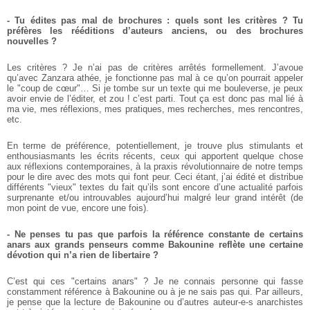
- Tu édites pas mal de brochures : quels sont les critères ? Tu
préfères les rééditions d’auteurs anciens, ou des brochures
nouvelles ?
Les critères ? Je n’ai pas de critères arrêtés formellement. J’avoue
qu’avec Zanzara athée, je fonctionne pas mal à ce qu’on pourrait appeler
le "coup de cœur"… Si je tombe sur un texte qui me bouleverse, je peux
avoir envie de l’éditer, et zou ! c’est parti. Tout ça est donc pas mal lié à
ma vie, mes réflexions, mes pratiques, mes recherches, mes rencontres,
etc.
En terme de préférence, potentiellement, je trouve plus stimulants et
enthousiasmants les écrits récents, ceux qui apportent quelque chose
aux réflexions contemporaines, à la praxis révolutionnaire de notre temps
pour le dire avec des mots qui font peur. Ceci étant, j’ai édité et distribue
différents "vieux" textes du fait qu’ils sont encore d’une actualité parfois
surprenante et/ou introuvables aujourd’hui malgré leur grand intérêt (de
mon point de vue, encore une fois).
- Ne penses tu pas que parfois la référence constante de certains
anars aux grands penseurs comme Bakounine reflète une certaine
dévotion qui n’a rien de libertaire ?
C’est qui ces "certains anars" ? Je ne connais personne qui fasse
constamment référence à Bakounine ou à je ne sais pas qui. Par ailleurs,
je pense que la lecture de Bakounine ou d’autres auteur-e-s anarchistes