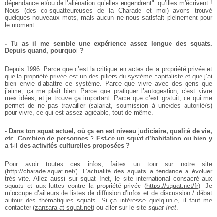
dépendance et/ou de l’aliénation qu’elles engendrent", qu’illes m’écrivent !
Nous (des co-squatteureuses de la Charade et moi) avons trouvé
quelques nouveaux mots, mais aucun ne nous satisfait pleinement pour
le moment.
- Tu as il me semble une expérience assez longue des squats.
Depuis quand, pourquoi ?
Depuis 1996. Parce que c’est la critique en actes de la propriété privée et
que la propriété privée est un des piliers du système capitaliste et que j’ai
bien envie d’abattre ce système. Parce que vivre avec des gens que
j’aime, ça me plaît bien. Parce que pratiquer l’autogestion, c’est vivre
mes idées, et je trouve ça important. Parce que c’est gratuit, ce qui me
permet de ne pas travailler (salariat, soumission à une/des autorité/s)
pour vivre, ce qui est assez agréable, tout de même.
- Dans ton squat actuel, où ça en est niveau judiciaire, qualité de vie,
etc. Combien de personnes ? Est-ce un squat d’habitation ou bien y
a t-il des activités culturelles proposées ?
Pour avoir toutes ces infos, faites un tour sur notre site
(
http://charade.squat.net/
). L’actualité des squats a tendance a évoluer
très vite. Allez aussi sur squat !net, le site international consacré aux
squats et aux luttes contre la propriété privée (
https://squat.net/fr
). Je
m’occupe d’ailleurs de listes de diffusion d’infos et de discussion / débat
autour des thématiques squats. Si ça intéresse quelq’un-e, il faut me
contacter (
zanzara at squat.net
) ou aller sur le site
squat !net
.