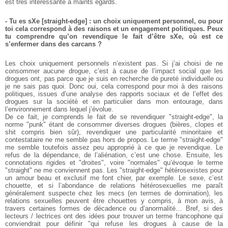
est très intéressante à maints égards.
- Tu es sXe [straight-edge] : un choix uniquement personnel, ou pour
toi cela correspond à des raisons et un engagement politiques. Peux
tu comprendre qu’on revendique le fait d’être sXe, où est ce
s’enfermer dans des carcans ?
Les choix uniquement personnels n’existent pas. Si j’ai choisi de ne
consommer aucune drogue, c’est à cause de l’impact social que les
drogues ont, pas parce que je suis en recherche de pureté individuelle ou
je ne sais pas quoi. Donc oui, cela correspond pour moi à des raisons
politiques, issues d’une analyse des rapports sociaux et de l’effet des
drogues sur la société et en particulier dans mon entourage, dans
l’environnement dans lequel j’évolue.
De ce fait, je comprends le fait de se revendiquer "straight-edge", la
norme "punk" étant de consommer diverses drogues (bières, clopes et
shit compris bien sûr), revendiquer une particularité minoritaire et
contestataire ne me semble pas hors de propos. Le terme "straight-edge"
me semble toutefois assez peu approprié à ce que je revendique. Le
refus de la dépendance, de l’aliénation, c’est une chose. Ensuite, les
connotations rigides et "droites", voire "normales" qu’évoque le terme
"straight" ne me conviennent pas. Les "straight-edge" hétérosexistes pour
un amour beau et exclusif me font chier, par exemple. Le sexe, c’est
chouette, et si l’abondance de relations hétérosexuelles me paraît
généralement suspecte chez les mecs (en termes de domination), les
relations sexuelles peuvent être chouettes y compris, à mon avis, à
travers certaines formes de décadence ou d’anormalité… Bref, si des
lecteurs / lectrices ont des idées pour trouver un terme francophone qui
conviendrait pour définir "qui refuse les drogues à cause de la