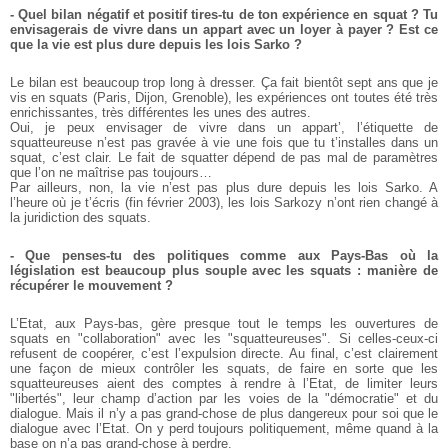
- Quel bilan négatif et positif tires-tu de ton expérience en squat ? Tu
envisagerais de vivre dans un appart avec un loyer à payer ? Est ce
que la vie est plus dure depuis les lois Sarko ?
Le bilan est beaucoup trop long à dresser. Ça fait bientôt sept ans que je
vis en squats (Paris, Dijon, Grenoble), les expériences ont toutes été très
enrichissantes, très différentes les unes des autres.
Oui, je peux envisager de vivre dans un appart’, l’étiquette de
squatteureuse n’est pas gravée à vie une fois que tu t’installes dans un
squat, c’est clair. Le fait de squatter dépend de pas mal de paramètres
que l’on ne maîtrise pas toujours…
Par ailleurs, non, la vie n’est pas plus dure depuis les lois Sarko. A
l’heure où je t’écris (fin février 2003), les lois Sarkozy n’ont rien changé à
la juridiction des squats.
- Que penses-tu des politiques comme aux Pays-Bas où la
législation est beaucoup plus souple avec les squats : manière de
récupérer le mouvement ?
L’Etat, aux Pays-bas, gère presque tout le temps les ouvertures de
squats en "collaboration" avec les "squatteureuses". Si celles-ceux-ci
refusent de coopérer, c’est l’expulsion directe. Au final, c’est clairement
une façon de mieux contrôler les squats, de faire en sorte que les
squatteureuses aient des comptes à rendre à l’Etat, de limiter leurs
"libertés", leur champ d’action par les voies de la "démocratie" et du
dialogue. Mais il n’y a pas grand-chose de plus dangereux pour soi que le
dialogue avec l’Etat. On y perd toujours politiquement, même quand à la
base on n’a pas grand-chose à perdre.