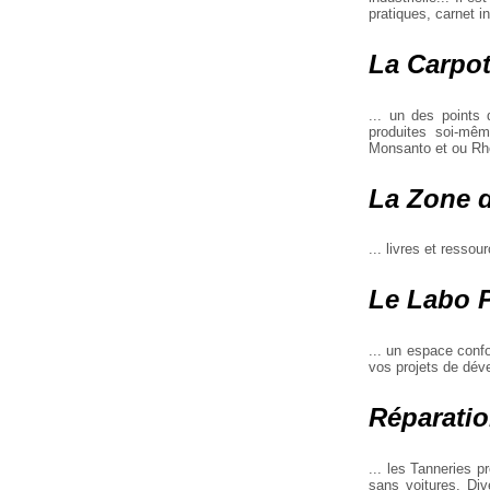
pratiques, carnet i
La Carpot
... un des points 
produites soi-même
Monsanto et ou Rho
La Zone d
... livres et resso
Le Labo P
... un espace confo
vos projets de dév
Réparatio
... les Tanneries p
sans voitures. Div