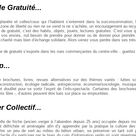
e Gratuité...
a planète et celles/ceux qui l’habitent s’enterrent dans la surconsommation, 
 zone de liberté ou rien ne se vend ni ne s’achète, un encouragement au recy
de gratuité, c’est des habits, objets, jouets, lectures gratuites. C’est vous 
 vos envies, nul besoin de prendre pour donner ou de donner pour prendre.
 charité mais bien d’échange solidaire. Alors venez vous perdre dans ses trés
e de gratuité s’exporte dans les rues commerçantes du centre-ville... guettez
...
e brochures, livres, revues alternatives sur des thèmes variés : luttes s
toconstruction, écologie radicale, antispécisme, économie/sociologie, musiqu
et douillet pour se sortir l’esprit de l’info-spectacle. Certaines des brochur
rix libre -, d’autres peuvent être lues sur place ou empruntées.
 Collectif...
celle de friche (ancien verger à l’abandon depuis 25 ans) occupée depuis 
t défrichée et aménagée afin d’y apprendre par la pratique la culture des
ettre un peu de vert au milieu du béton urbain, se préserver un tant soit p
st facile d’y participer par le biais du coin d’information jardin où sont répertori