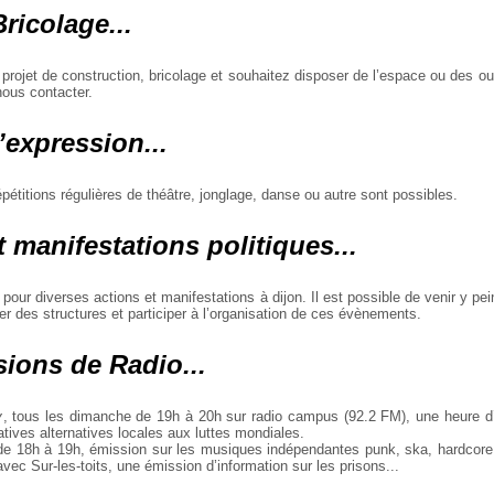
Bricolage...
 projet de construction, bricolage et souhaitez disposer de l’espace ou des ou
nous contacter.
’expression...
répétitions régulières de théâtre, jonglage, danse ou autre sont possibles.
t manifestations politiques...
isé pour diverses actions et manifestations à dijon. Il est possible de venir y 
er des structures et participer à l’organisation de ces évènements.
ions de Radio...
y
, tous les dimanche de 19h à 20h sur radio campus (92.2 FM), une heure d’
tiatives alternatives locales aux luttes mondiales.
de 18h à 19h, émission sur les musiques indépendantes punk, ska, hardcore
ec Sur-les-toits, une émission d’information sur les prisons...