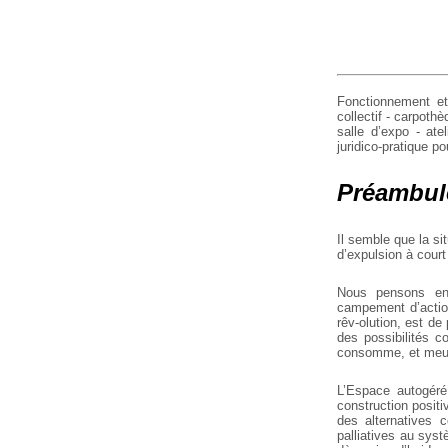
Fonctionnement et 
collectif - carpothè
salle d’expo - ate
juridico-pratique po
Préambul
Il semble que la si
d’expulsion à court
Nous pensons en 
campement d’actio
rêv-olution, est de
des possibilités co
consomme, et meu
L’Espace autogéré
construction positi
des alternatives c
palliatives au sys