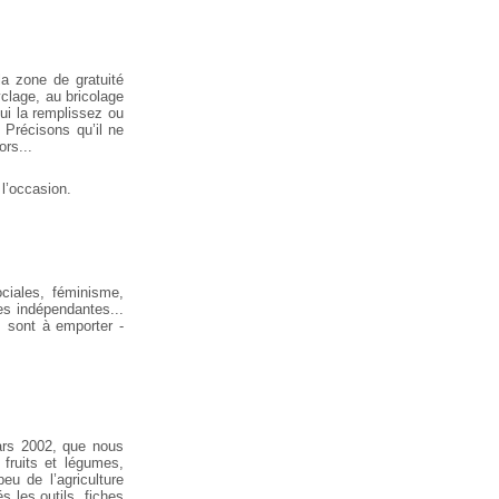
la zone de gratuité
clage, au bricolage
qui la remplissez ou
 Précisons qu’il ne
ors...
 l’occasion.
ociales, féminisme,
es indépendantes...
es sont à emporter -
mars 2002, que nous
 fruits et légumes,
eu de l’agriculture
és les outils, fiches