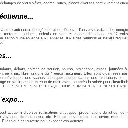
 échanges de vieux vélos, cadres, roues, pièces diverses sont vivement enc
éolienne...
ler à notre autonomie énergétique et de découvrir l’univers excitant des énergi
s moteurs, soudures, calculs de vent et modes d’éclairage en 12 volts)
éalisation d’une éolienne aux Tanneries. Il y a des réunions et ateliers régulier
e.
s...
endants, débats, soirées de soutien, boums, projections, expos, journées 
trée à prix libre, gratuite ou 4 euros maximum. Elles sont organisées par d
nt développer des scènes artistiques indépendantes des institutions et mul
gé de venir passer un coup de main avant ou après la soirée pour l’installati
E CES SOIRÉES SORT CHAQUE MOIS SUR PAPIER ET PAR INTERNE
’expo...
 peut accueillir diverses réalisations artistiques, présentations de luttes, de 
 voyages, de rencontres, etc. Elle est ouverte lors des divers moments 
.. Elles vous est ouverte pour exposer vos oeuvres.