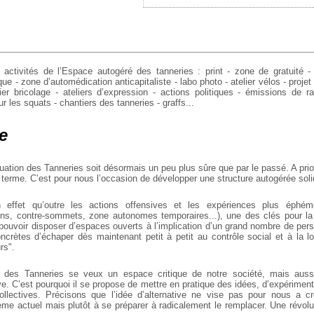
activités de l’Espace autogéré des tanneries : print - zone de gratuité -
que - zone d’automédication anticapitaliste - labo photo - atelier vélos - projet
lier bricolage - ateliers d’expression - actions politiques - émissions de ra
ur les squats - chantiers des tanneries - graffs...
e
tuation des Tanneries soit désormais un peu plus sûre que par le passé. A pr
 terme. C’est pour nous l’occasion de développer une structure autogérée soli
effet qu’outre les actions offensives et les expériences plus éphémè
ns, contre-sommets, zone autonomes temporaires...), une des clés pour la 
 pouvoir disposer d’espaces ouverts à l’implication d’un grand nombre de pers
ncrètes d’échaper dès maintenant petit à petit au contrôle social et à la lo
rs".
 des Tanneries se veux un espace critique de notre société, mais auss
ve. C’est pourquoi il se propose de mettre en pratique des idées, d’expérimen
ollectives. Précisons que l’idée d’alternative ne vise pas pour nous a c
tème actuel mais plutôt à se préparer à radicalement le remplacer. Une révo