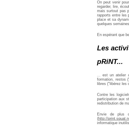
On peut venir pour 
regarder, lire, écou
mais surtout pas p
rapports entre les 
place et sa dynami
quelques semaines
En espérant que be
Les activ
pRiNT...
... est un atelier
formation, restos 
libres ("libérez le
Contre les logiciel
participation aux s
redistribution de ma
Envie de plus d
(
http://print.squat.n
informatique inutili