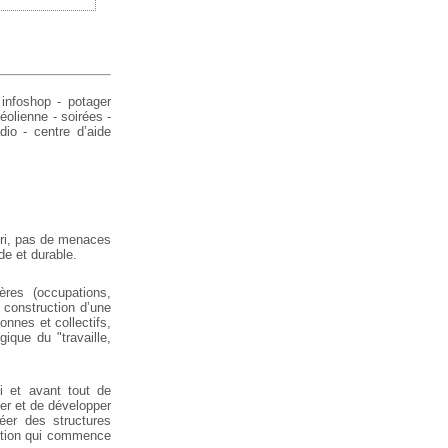
 infoshop - potager
 éolienne - soirées -
dio - centre d’aide
iori, pas de menaces
de et durable.
res (occupations,
construction d’une
onnes et collectifs,
gique du "travaille,
i et avant tout de
ter et de développer
réer des structures
lution qui commence