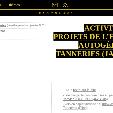
s
thèmes
BROCHURES
ACTIVI
eries
(première parution : janvier 2003)
 2003
PROJETS DE L’
AUTOGÉ
TANNERIES (J
texte sur le site
lire le
télécharger la brochure mise en pa
Janvier 2003 - PDF (462.4 kio)
Infokio
version papier diffusée par
Tanneries (Dijon)