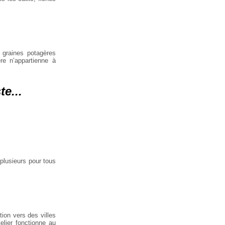
e graines potagères
ère n’appartienne à
e...
 plusieurs pour tous
tion vers des villes
elier fonctionne au