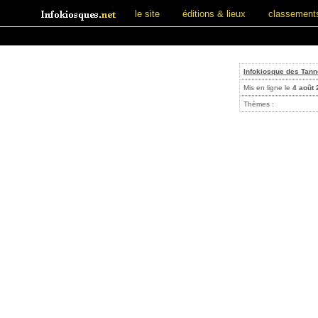
le site
éditions & lieux
classement
Infokiosque des Tann
Mis en ligne le
4 août
Thèmes :