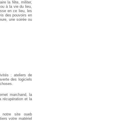
re la fête, militer,
 ou à la vie du lieu,
sse en ce lieu, les
-vis des pouvoirs en
eure, une soirée ou
vités : ateliers de
verte des logiciels
 choses.
nternet marchand, la
a récupération et la
 notre site oueb
tiers votre matériel