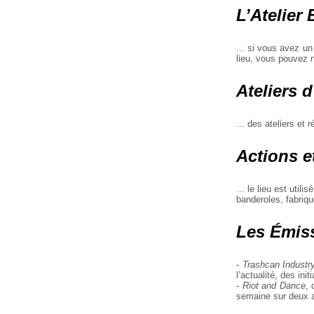
L’Atelier 
... si vous avez un
lieu, vous pouvez 
Ateliers d
... des ateliers et 
Actions e
... le lieu est util
banderoles, fabriqu
Les Émiss
-
Trashcan Industr
l’actualité, des ini
-
Riot and Dance
, 
semaine sur deux av