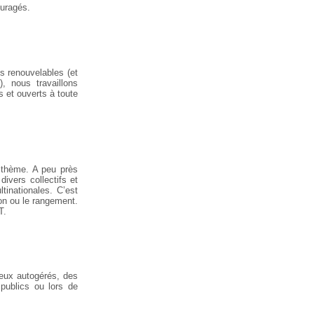
ouragés.
es renouvelables (et
, nous travaillons
s et ouverts à toute
à thème. A peu près
ivers collectifs et
tinationales. C’est
on ou le rangement.
T.
lieux autogérés, des
publics ou lors de