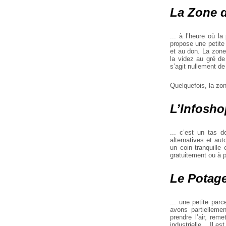
La Zone d
... à l’heure où l
propose une petite
et au don. La zone 
la videz au gré de
s’agit nullement de
Quelquefois, la zon
L’Infoshop
... c’est un tas d
alternatives et au
un coin tranquille 
gratuitement ou à p
Le Potager
... une petite par
avons partiellemen
prendre l’air, rem
industrielle... Il e