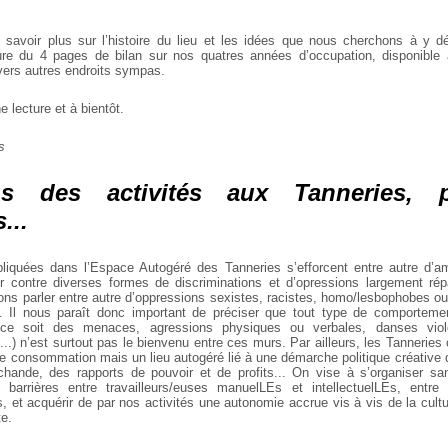
 savoir plus sur l’histoire du lieu et les idées que nous cherchons à y d
ture du 4 pages de bilan sur nos quatres années d’occupation, disponible
ivers autres endroits sympas.
e lecture et à bientôt.
s
s des activités aux Tanneries, pr
...
liquées dans l’Espace Autogéré des Tanneries s’efforcent entre autre d’am
ter contre diverses formes de discriminations et d’opressions largement r
ons parler entre autre d’oppressions sexistes, racistes, homo/lesbophobes ou
s. Il nous paraît donc important de préciser que tout type de comportemen
e soit des menaces, agressions physiques ou verbales, danses viol
c...) n’est surtout pas le bienvenu entre ces murs. Par ailleurs, les Tanneries 
 de consommation mais un lieu autogéré lié à une démarche politique créative
hande, des rapports de pouvoir et de profits... On vise à s’organiser sa
 barrières entre travailleurs/euses manuelLEs et intellectuelLEs, entre 
s, et acquérir de par nos activités une autonomie accrue vis à vis de la cul
te.