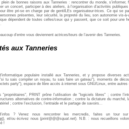
plein de bonnes raisons aux Tanneries : rencontrer du monde, s’informer, fai
ter un concert, participer à des ateliers, à l’organisation d’activités publiques
our être pri-se en charge par de gentilLEs organisateur-trices. Ce qui se pa
personnes présentes, leur sécurité, la propreté du lieu, son autonomie vis-à
que dépendent de toutes celles/ceux qui y passent, que ce soit pour une h
.
aucoup d’entre vous deviennent actrices/teurs de l’avenir des Tanneries.
ités aux Tanneries
 d’informatique populaire installé aux Tanneries, et y propose diverses acti
("si tu sais compiler un noyau, tu sais faire un gateau"), moments de décou
s octets party"), espace de libre accès à internet sous GNU/Linux, entre autres
s "propriétaires", PRINT prône l’utilisation de "logiciels libres" ; contre l’i
tructures alternatives de contre-information ; contre la dictature du marché, l
tériel ; contre l’exclusion, l’entraide et le partage de savoirs...
’infos ? Venez nous rencontrer les mercredis, faites un tour sur
et
), et/ou écrivez nous (
print@@@squat.net
). N.B. : nous recueillons volon
sé !