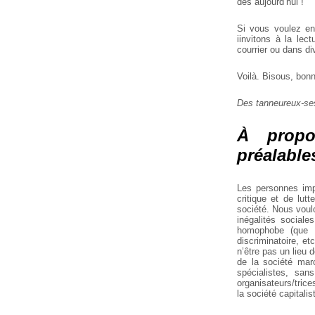
dès aujourd’hui !
Si vous voulez en
iinvitons à la lec
courrier ou dans d
Voilà. Bisous, bonn
Des tanneureux-se
À propo
préalables
Les personnes imp
critique et de lut
société. Nous voul
inégalités sociale
homophobe (que c
discriminatoire, et
n’être pas un lieu
de la société marc
spécialistes, sans
organisateurs/trice
la société capitalis