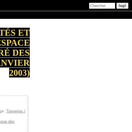
TÉS ET
ESPACE
RÉ DES
ANVIER
2003)
Tanneries /
ge :
sque des