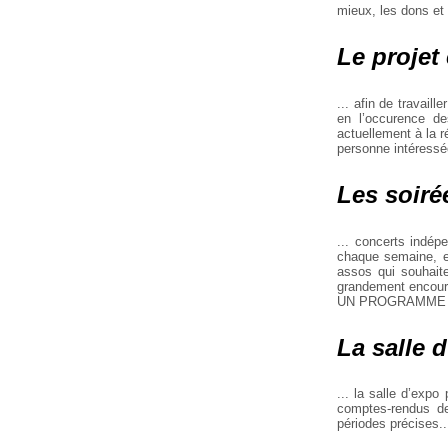
mieux, les dons et
Le projet 
... afin de travail
en l’occurence de
actuellement à la r
personne intéressé
Les soirée
... concerts indép
chaque semaine, en
assos qui souhaite
grandement encoura
UN PROGRAMME D
La salle d
... la salle d’expo
comptes-rendus de
périodes précises.