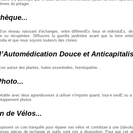
ntimes du potager...
hèque...
d’un réseau naissant d’échanges, entre différentEs lieux et individuEs, d
 ou récupérées. Diffusons la guerilla jardinière avant que la terre enti
dia et que nous soyons toutes/s des clones.
’Automédication Douce et Anticapitalist
urces autour des plantes, huiles essentielles, homéopathie...
hoto...
rtable avec deux agrandisseurs à utiliser n’importe quand, tout-e seulE ou a
eloppement photos.
n de Vélos...
roposent un coin tranquille pour réparer ses vélos et contribuer à une (r)évolu
erses pièces de rechange et outils sont mis à disposition. Pour que cet at