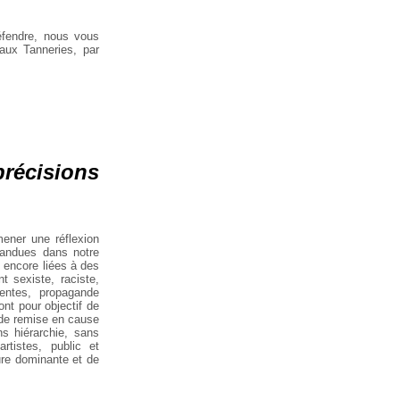
éfendre, nous vous
 aux Tanneries, par
écisions
ener une réflexion
épandues dans notre
 encore liées à des
t sexiste, raciste,
entes, propagande
ont pour objectif de
 de remise en cause
ns hiérarchie, sans
artistes, public et
ture dominante et de