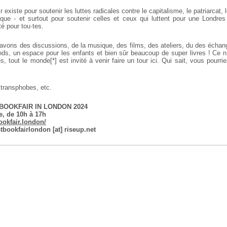
 existe pour soutenir les luttes radicales contre le capitalisme, le patriarcat, 
ique - et surtout pour soutenir celles et ceux qui luttent pour une Londres
rté pour tou·tes.
avons des discussions, de la musique, des films, des ateliers, du des échang
ands, un espace pour les enfants et bien sûr beaucoup de super livres ! Ce 
s, tout le monde[*] est invité à venir faire un tour ici. Qui sait, vous pourr
e transphobes, etc.
BOOKFAIR IN LONDON 2024
, de 10h à 17h
ookfair.london/
tbookfairlondon [at] riseup.net