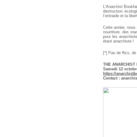
L’Anarchist Bookfair
destruction écolog
l’entraide et la libe
Cette année, nous 
nourriture, des st
pour les anarchiste
étant anarchiste !
[*] Pas de flics, d
THE ANARCHIST 
Samedi 12 octobre
https://anarchistb
Contact : anarchis