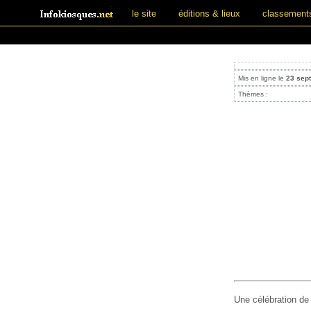
le site
éditions & lieux
classement
Mis en ligne le
23 sep
Thèmes :
Une célébration de 