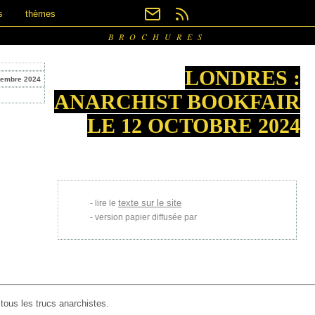
s
thèmes
BROCHURES
LONDRES :
tembre 2024
ANARCHIST BOOKFAIR
LE 12 OCTOBRE 2024
texte sur le site
lire le
version papier diffusée par
tous les trucs anarchistes.