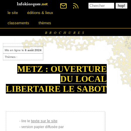
le site
éditions & lieux
classements
thèmes
BROCHURES
Mis en ligne le
6 août 2024
Thèmes :
METZ : OUVERTURE
DU LOCAL
LIBERTAIRE LE SABOT
texte sur le site
lire le
version papier diffusée par