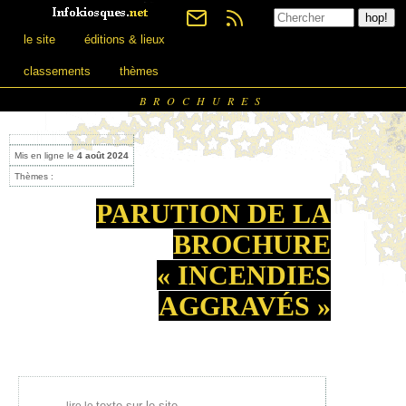
le site
éditions & lieux
classements
thèmes
BROCHURES
Mis en ligne le
4 août 2024
Thèmes :
PARUTION DE LA
BROCHURE
« INCENDIES
AGGRAVÉS »
texte sur le site