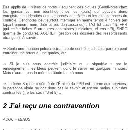
Des applis de « prises de notes » équipent ces bidules (GendNotes chez
les gendarmes, non identifiée chez les keufs) qui peuvent donc
enregistrer les identités des personnes contrôlées et les circonstances du
contrôle. Gendnotes peut surtout interroger en même temps 4 fichiers (en
tapant prénom, nom, date et lieu de naissance) : TAJ (cf cas n°4), FPR
(qui recèle fiches S ou autres contraintes judiciaires, cf cas n°9), SNPC
(permis de conduire), AGDREF (gestion des dossiers des ressortissants
étrangers). À savoir :
➔ Seule une mention judiciaire (rupture de contrôle judiciaire par ex.) peut
entrainer une retenue, une gardav, etc.
➔ Si je suis sous contrôle judiciaire ou « signalé·e » par le
renseignement, les bleus peuvent donc le savoir en quelques minutes.
Mais n’auront pas la même attitude face à nous
➔ La fiche S (pour « sûreté de l’État ») du FPR est interne aux services,
la personne visée ne doit donc pas le savoir, et encore moins subir des
contraintes (lire les cas n°8 et 9)…
2 J’ai reçu une contravention
ADOC – MINOS