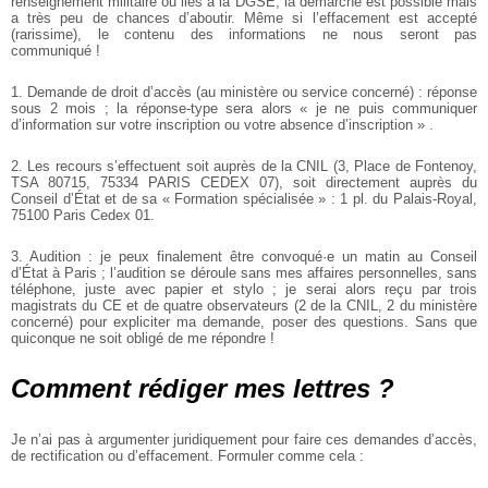
renseignement militaire ou liés à la DGSE, la démarche est possible mais
a très peu de chances d’aboutir. Même si l’effacement est accepté
(rarissime), le contenu des informations ne nous seront pas
communiqué !
1. Demande de droit d’accès (au ministère ou service concerné) : réponse
sous 2 mois ; la réponse-type sera alors « je ne puis communiquer
d’information sur votre inscription ou votre absence d’inscription » .
2. Les recours s’effectuent soit auprès de la CNIL (3, Place de Fontenoy,
TSA 80715, 75334 PARIS CEDEX 07), soit directement auprès du
Conseil d’État et de sa « Formation spécialisée » : 1 pl. du Palais-Royal,
75100 Paris Cedex 01.
3. Audition : je peux finalement être convoqué·e un matin au Conseil
d’État à Paris ; l’audition se déroule sans mes affaires personnelles, sans
téléphone, juste avec papier et stylo ; je serai alors reçu par trois
magistrats du CE et de quatre observateurs (2 de la CNIL, 2 du ministère
concerné) pour expliciter ma demande, poser des questions. Sans que
quiconque ne soit obligé de me répondre !
Comment rédiger mes lettres ?
Je n’ai pas à argumenter juridiquement pour faire ces demandes d’accès,
de rectification ou d’effacement. Formuler comme cela :