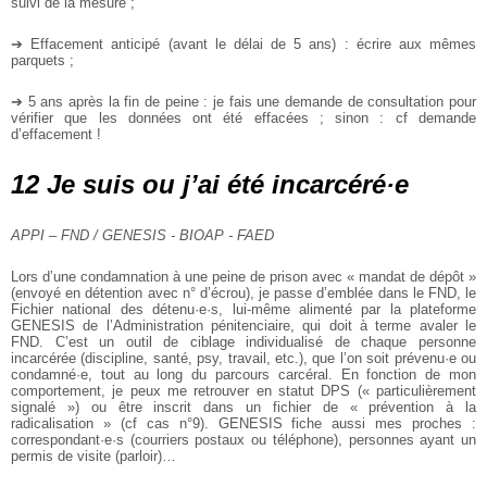
suivi de la mesure ;
➔ Effacement anticipé (avant le délai de 5 ans) : écrire aux mêmes
parquets ;
➔ 5 ans après la fin de peine : je fais une demande de consultation pour
vérifier que les données ont été effacées ; sinon : cf demande
d’effacement !
12 Je suis ou j’ai été incarcéré·e
APPI – FND / GENESIS - BIOAP - FAED
Lors d’une condamnation à une peine de prison avec « mandat de dépôt »
(envoyé en détention avec n° d’écrou), je passe d’emblée dans le FND, le
Fichier national des détenu·e·s, lui-même alimenté par la plateforme
GENESIS de l’Administration pénitenciaire, qui doit à terme avaler le
FND. C’est un outil de ciblage individualisé de chaque personne
incarcérée (discipline, santé, psy, travail, etc.), que l’on soit prévenu·e ou
condamné·e, tout au long du parcours carcéral. En fonction de mon
comportement, je peux me retrouver en statut DPS (« particulièrement
signalé ») ou être inscrit dans un fichier de « prévention à la
radicalisation » (cf cas n°9). GENESIS fiche aussi mes proches :
correspondant·e·s (courriers postaux ou téléphone), personnes ayant un
permis de visite (parloir)…