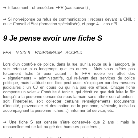
➔ Effacement : cf procédure FPR (cas suivant) ;
➔ Si non-réponse ou refus de communication : recours devant la CNIL ;
ou le Conseil d’État (formation spécialisée), cf page 4 + cas n°9.
9 Je pense avoir une fiche S
FPR – N-SIS II – PASP/GIPASP - ACCRED
Lors d’un contrôle de police, dans la rue, sur la route ou à l’aéroport, je
suis retenu·e plus longtemps que les autres… Mais vous n’êtes pas
forcément fiché S pour autant : le FPR recèle en effet des
« signalements » administratifs, qui relèvent des services de police
politique, mais l’attitude des flics peut aussi s’expliquer par des mesures
judiciaires : un CJ en cours ou qui n’a pas été effacé. Chaque fiche
comporte un volet « Conduite à tenir », qui décrit ce que doit faire le flic
lorsqu’il a la personne concernée sous la main sans attirer son attention :
soit l’interpeller, soit collecter certains renseignements (documents
d’identité, provenance et destination de la personne, véhicule, individus
accompagnant la personne fichée…), informer tel service, etc.
➔ Une fiche S est censée n’être conservée que 2 ans ; mais le
renouvellement se fait au gré des humeurs policières ;