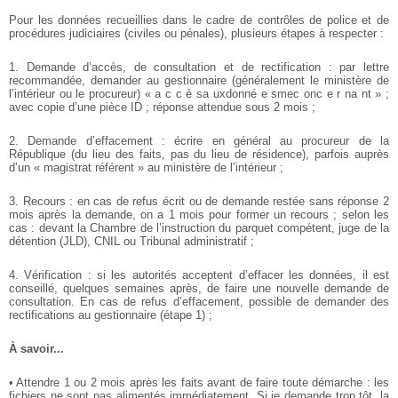
Pour les données recueillies dans le cadre de contrôles de police et de
procédures judiciaires (civiles ou pénales), plusieurs étapes à respecter :
1. Demande d’accès, de consultation et de rectification : par lettre
recommandée, demander au gestionnaire (généralement le ministère de
l’intérieur ou le procureur) « a c c è sa uxdonné e smec onc e r na nt » ;
avec copie d’une pièce ID ; réponse attendue sous 2 mois ;
2. Demande d’effacement : écrire en général au procureur de la
République (du lieu des faits, pas du lieu de résidence), parfois auprès
d’un « magistrat référent » au ministère de l’intérieur ;
3. Recours : en cas de refus écrit ou de demande restée sans réponse 2
mois après la demande, on a 1 mois pour former un recours ; selon les
cas : devant la Chambre de l’instruction du parquet compétent, juge de la
détention (JLD), CNIL ou Tribunal administratif ;
4. Vérification : si les autorités acceptent d’effacer les données, il est
conseillé, quelques semaines après, de faire une nouvelle demande de
consultation. En cas de refus d’effacement, possible de demander des
rectifications au gestionnaire (étape 1) ;
À savoir...
• Attendre 1 ou 2 mois après les faits avant de faire toute démarche : les
fichiers ne sont pas alimentés immédiatement. Si je demande trop tôt, la