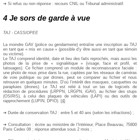
➔ Si refus ou non réponse : recours CNIL ou Tribunal administratif.
4 Je sors de garde à vue
TAJ - CASSIOPEE
La moindre GAV (police ou gendarmerie) entraîne une inscription au TAJ
en tant que « mis en cause » (possible d’y être aussi en tant que témoin
ou victime).
Le TAJ comprend identité, date et lieu des faits reprochés, mais aussi les
photos de la prise de « signalétique » (visage, face et profil, et
tatouages). Ce fichier comprend un module de reconnaissance faciale :
une photo de nous prise dans la rue, captées par les réseaux de caméras
de voie publique ou par drones, peut se comparer au fichier et nous
retrouver en quelques minutes. D’où l’intérêt des masques, casquettes ou
parapluies (drones). Le TAJ est relié à tout un tas de logiciels de
rédaction de procédures (LRPPN, LRGPN, iGAV), au fichier des stups
(OSIRIS), à celui des plaques de véhicules (LAPI) ou des outils de
rapprochement (LUPIN, DPIO).
[
4
]
➔ Durée de conservation TAJ : entre 5 et 40 ans (selon les infractions) ;
➔ Consultation : écrire au ministère de l’Intérieur, Place Beauvau, 75800
Paris Cedex 08 ; réponse attendue sous 2 mois ;