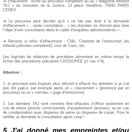
➔ Effacement : écrire au procureur compétent ou au « Magistrat référent
TAJ » du ministère de la Justice, 13 place Vendôme, 75042 PARIS
CEDEX.
➔ Le procureur peut décider qu’il « ne fait pas droit à la demande
d’effacement » ; seule consolation : « les données ne doivent plus faire
l’objet d’une consultation dans le cadre d’enquêtes administratives » ;
➔ Recours si refus d’effacement : CNIL, Chambre de l’instruction (du
tribunal judiciaire compétent), cour de Cass, etc.
Les logiciels de rédaction de procédure alimentent en même temps le
fichier des procédures judiciaires CASSIOPEE (cf cas n°6).
Attention :
1. le procureur sera toujours plus réticent à effacer les données si je n’ai
pas été jugé·e, par exemple après un « classement » (prononcé par un
procureur) ou un « non-lieu » (juge d’instruction).
2. Les données TAJ sont censées être effacées d’office seulement en
cas de relaxe (procès correctionnel), d’acquittement (assises), ou en cas
de condamnation avec dispense de peine ou dispense de casier. Pour le
vérifier, je demande la consultation après coup !
5 J’ai donné mes empreintes et/ou