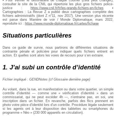
• Pour vérifier le destinataire de chaque courrier (cela peut changer),
consulter le site de la CNIL qui répertorie les plus gros fichiers police-
justice :
https://www.cnil.fr/fr/les-grands-fichiers-en-fiches
•
Cartographies : La Revue Z a publié deux cartographies complète des
fichiers administratifs (dont Z n°11, nov 2017). Une version plus récente
est parue dans Manière de voir / Monde Diplomatique, mars 2022,
reproduite ici :
https://www.monde-diplomatique.fr/cartes/fichage
Situations particulières
Dans ce guide de survie, nous partirons de différentes situations de
contrainte pénale et policière pour indiquer quels fichiers entrent en
action. Et quelles sont alors les voies de recours pour s’en extraire.
1. J’ai subi un contrôle d’identité
Fichier impliqué : GENDNotes (cf Glossaire dernière page)
Au volant, dans la rue, en manifestation ou dans votre quartier, un simple
contrôle d’identité — comme une « vérification d’identité » dans un
commissariat, qui ne peut excéder 4h —, n’entraine pas, en soi, une
inscription dans un fichier. En revanche, parfois des flics prennent en
photo votre pièce d’identité lors d’un contrôle. Procédure légale seulement
si les agents ont à leur disposition des tablettes ou smartphones du
programme « Néo » (230 000 appareils en circulation).