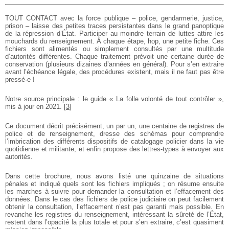
TOUT CONTACT avec la force publique – police, gendarmerie, justice,
prison – laisse des petites traces persistantes dans le grand panoptique
de la répression d’État. Participer au moindre terrain de luttes attire les
mouchards du renseignement. À chaque étape, hop, une petite fiche. Ces
fichiers sont alimentés ou simplement consultés par une multitude
d’autorités différentes. Chaque traitement prévoit une certaine durée de
conservation (plusieurs dizaines d’années en général). Pour s’en extraire
avant l’échéance légale, des procédures existent, mais il ne faut pas être
pressé·e !
Notre source principale : le guide « La folle volonté de tout contrôler »,
mis à jour en 2021.
[
3
]
Ce document décrit précisément, un par un, une centaine de registres de
police et de renseignement, dresse des schémas pour comprendre
l’imbrication des différents dispositifs de catalogage policier dans la vie
quotidienne et militante, et enfin propose des lettres-types à envoyer aux
autorités.
Dans cette brochure, nous avons listé une quinzaine de situations
pénales et indiqué quels sont les fichiers impliqués ; on résume ensuite
les marches à suivre pour demander la consultation et l’effacement des
données. Dans le cas des fichiers de police judiciaire on peut facilement
obtenir la consultation, l’effacement n’est pas garanti mais possible. En
revanche les registres du renseignement, intéressant la sûreté de l’État,
restent dans l’opacité la plus totale et pour s’en extraire, c’est quasiment