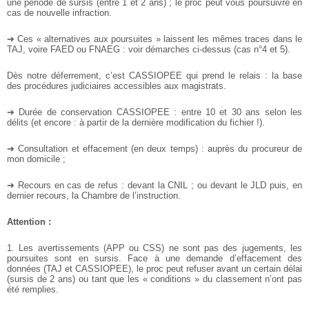
une période de sursis (entre 1 et 2 ans) ; le proc peut vous poursuivre en
cas de nouvelle infraction.
➔ Ces « alternatives aux poursuites » laissent les mêmes traces dans le
TAJ, voire FAED ou FNAEG : voir démarches ci-dessus (cas n°4 et 5).
Dès notre déferrement, c’est CASSIOPEE qui prend le relais : la base
des procédures judiciaires accessibles aux magistrats.
➔ Durée de conservation CASSIOPEE : entre 10 et 30 ans selon les
délits (et encore : à partir de la dernière modification du fichier !).
➔ Consultation et effacement (en deux temps) : auprès du procureur de
mon domicile ;
➔ Recours en cas de refus : devant la CNIL ; ou devant le JLD puis, en
dernier recours, la Chambre de l’instruction.
Attention :
1. Les avertissements (APP ou CSS) ne sont pas des jugements, les
poursuites sont en sursis. Face à une demande d’effacement des
données (TAJ et CASSIOPEE), le proc peut refuser avant un certain délai
(sursis de 2 ans) ou tant que les « conditions » du classement n’ont pas
été remplies.