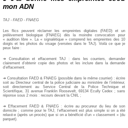
mon ADN
TAJ - FAED - FNAEG
Les flics peuvent réclamer les empreintes digitales (FAED) et un
prélèvement biologique (FNAEG) dès la moindre convocation pour
« audition libre ». La « signalétique » comprend les empreintes des 10
doigts et les photos du visage (versées dans le TAJ). Voilà ce que je
peux faire :
➔ Consultation et effacement TAJ : dans les courriers, demander
clairement d’obtenir copie des photos et les inclure dans la demande
d’effacement.
➔ Consultation FAED & FNAEG (possible dans le même courrier) : écrire
soit au Directeur central de la police judiciaire au ministère de l’intérieur,
soit directement au Service Central de la Police Technique et
Scientifique, 31 avenue Franklin Roosevelt, 69134 Ecully Cedex ; sans
réponse sous 2 mois : recours devant la CNIL ;
➔ Effacement FAED & FNAEG : écrire au procureur du lieu de son
domicile ; comme pour le TAJ, l’effacement est plus simple si on a été
relaxé-e (après un procès) que si on a bénéficié d’un « classement » (du
parquet).