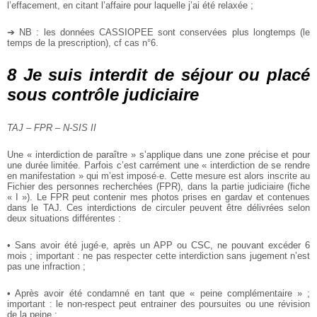
l’effacement, en citant l’affaire pour laquelle j’ai été relaxée ;
➔ NB : les données CASSIOPEE sont conservées plus longtemps (le
temps de la prescription), cf cas n°6.
8 Je suis interdit de séjour ou placé
sous contrôle judiciaire
TAJ – FPR – N-SIS II
Une « interdiction de paraître » s’applique dans une zone précise et pour
une durée limitée. Parfois c’est carrément une « interdiction de se rendre
en manifestation » qui m’est imposé·e. Cette mesure est alors inscrite au
Fichier des personnes recherchées (FPR), dans la partie judiciaire (fiche
« I »). Le FPR peut contenir mes photos prises en gardav et contenues
dans le TAJ. Ces interdictions de circuler peuvent être délivrées selon
deux situations différentes :
• Sans avoir été jugé·e, après un APP ou CSC, ne pouvant excéder 6
mois ; important : ne pas respecter cette interdiction sans jugement n’est
pas une infraction ;
• Après avoir été condamné en tant que « peine complémentaire » ;
important : le non-respect peut entrainer des poursuites ou une révision
de la peine ;