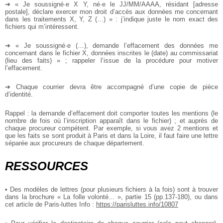
➔ « Je soussigné·e X Y, né·e le JJ/MM/AAAA, résidant [adresse
postale], déclare exercer mon droit d’accès aux données me concernant
dans les traitements X, Y, Z (…) » : j’indique juste le nom exact des
fichiers qui m’intéressent.
➔ « Je soussigné·e (…), demande l’effacement des données me
concernant dans le fichier X, données inscrites le (date) au commissariat
(lieu des faits) » ; rappeler l’issue de la procédure pour motiver
l’effacement.
➔ Chaque courrier devra être accompagné d’une copie de pièce
d’identité.
Rappel : la demande d’effacement doit comporter toutes les mentions (le
nombre de fois où l’inscription apparaît dans le fichier) ; et auprès de
chaque procureur compétent. Par exemple, si vous avez 2 mentions et
que les faits se sont produit à Paris et dans la Loire, il faut faire une lettre
séparée aux procureurs de chaque département.
RESSOURCES
• Des modèles de lettres (pour plusieurs fichiers à la fois) sont à trouver
dans la brochure « La folle volonté... », partie 15 (pp.137-180), ou dans
cet article de Paris-luttes Info :
https://parisluttes.info/10807