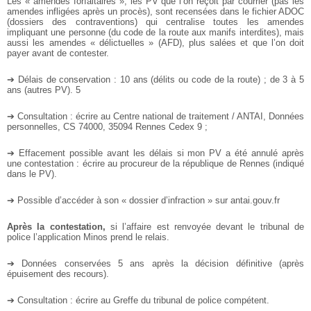
Les « amendes forfaitaires », les PV que l’on reçoit par courrier (pas les
amendes infligées après un procès), sont recensées dans le fichier ADOC
(dossiers des contraventions) qui centralise toutes les amendes
impliquant une personne (du code de la route aux manifs interdites), mais
aussi les amendes « délictuelles » (AFD), plus salées et que l’on doit
payer avant de contester.
➔ Délais de conservation : 10 ans (délits ou code de la route) ; de 3 à 5
ans (autres PV). 5
➔ Consultation : écrire au Centre national de traitement / ANTAI, Données
personnelles, CS 74000, 35094 Rennes Cedex 9 ;
➔ Effacement possible avant les délais si mon PV a été annulé après
une contestation : écrire au procureur de la république de Rennes (indiqué
dans le PV).
➔ Possible d’accéder à son « dossier d’infraction » sur antai.gouv.fr
Après la contestation,
si l’affaire est renvoyée devant le tribunal de
police l’application Minos prend le relais.
➔ Données conservées 5 ans après la décision définitive (après
épuisement des recours).
➔ Consultation : écrire au Greffe du tribunal de police compétent.