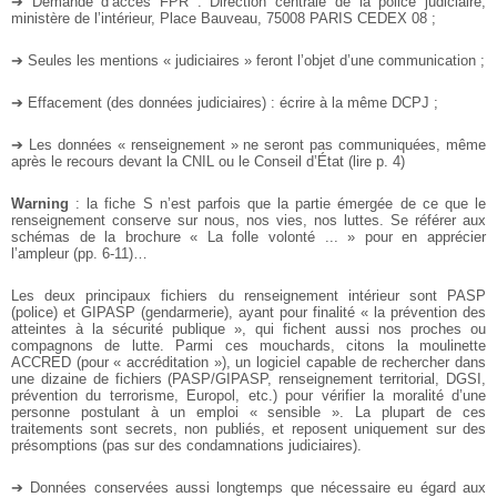
➔ Demande d’accès FPR : Direction centrale de la police judiciaire,
ministère de l’intérieur, Place Bauveau, 75008 PARIS CEDEX 08 ;
➔ Seules les mentions « judiciaires » feront l’objet d’une communication ;
➔ Effacement (des données judiciaires) : écrire à la même DCPJ ;
➔ Les données « renseignement » ne seront pas communiquées, même
après le recours devant la CNIL ou le Conseil d’État (lire p. 4)
Warning
: la fiche S n’est parfois que la partie émergée de ce que le
renseignement conserve sur nous, nos vies, nos luttes. Se référer aux
schémas de la brochure « La folle volonté ... » pour en apprécier
l’ampleur (pp. 6-11)…
Les deux principaux fichiers du renseignement intérieur sont PASP
(police) et GIPASP (gendarmerie), ayant pour finalité « la prévention des
atteintes à la sécurité publique », qui fichent aussi nos proches ou
compagnons de lutte. Parmi ces mouchards, citons la moulinette
ACCRED (pour « accréditation »), un logiciel capable de rechercher dans
une dizaine de fichiers (PASP/GIPASP, renseignement territorial, DGSI,
prévention du terrorisme, Europol, etc.) pour vérifier la moralité d’une
personne postulant à un emploi « sensible ». La plupart de ces
traitements sont secrets, non publiés, et reposent uniquement sur des
présomptions (pas sur des condamnations judiciaires).
➔ Données conservées aussi longtemps que nécessaire eu égard aux