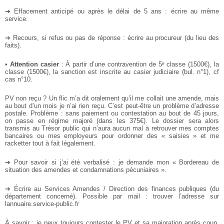
➔ Effacement anticipé ou après le délai de 5 ans : écrire au même
service.
➔ Recours, si refus ou pas de réponse : écrire au procureur (du lieu des
faits).
•
Attention casier
: À partir d’une contravention de 5ᵉ classe (1500€), la
classe (1500€), la sanction est inscrite au casier judiciaire (bul. n°1), cf
cas n°10.
PV non reçu ? Un flic m’a dit oralement qu’il me collait une amende, mais
au bout d’un mois je n’ai rien reçu. C’est peut-être un problème d’adresse
postale. Problème : sans paiement ou contestation au bout de 45 jours,
on passe en régime majoré (dans les 375€). Le dossier sera alors
transmis au Trésor public qui n’aura aucun mal à retrouver mes comptes
bancaires ou mes employeurs pour ordonner des « saisies » et me
racketter tout à fait légalement.
➔ Pour savoir si j’ai été verbalisé : je demande mon « Bordereau de
situation des amendes et condamnations pécuniaires ».
➔ Écrire au Services Amendes / Direction des finances publiques (du
département concerné). Possible par mail : trouver l’adresse sur
lannuaire.service-public.fr
À savoir : je peux toujours contester le PV et sa majoration après coup,