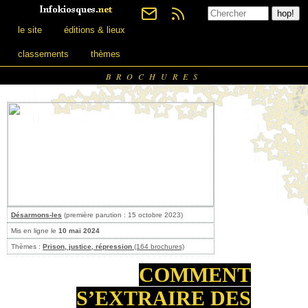
le site
éditions & lieux
classements
thèmes
BROCHURES
Désarmons-les
(première parution : 15 octobre 2023)
Mis en ligne le
10 mai 2024
Thèmes :
Prison, justice, répression
(164 brochures)
COMMENT
S’EXTRAIRE DES