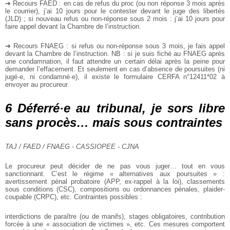
➔ Recours FAED : en cas de refus du proc (ou non réponse 3 mois après
le courrier), j’ai 10 jours pour le contester devant le juge des libertés
(JLD) ; si nouveau refus ou non-réponse sous 2 mois : j’ai 10 jours pour
faire appel devant la Chambre de l’instruction.
➔ Recours FNAEG : si refus ou non-réponse sous 3 mois, je fais appel
devant la Chambre de l’instruction. NB : si je suis fiché au FNAEG après
une condamnation, il faut attendre un certain délai après la peine pour
demander l’effacement. Et seulement en cas d’absence de poursuites (ni
jugé·e, ni condamné·e), il existe le formulaire CERFA n°12411*02 à
envoyer au procureur.
6 Déferré·e au tribunal, je sors libre
sans procès… mais sous contraintes
TAJ / FAED / FNAEG - CASSIOPEE - CJNA
Le procureur peut décider de ne pas vous juger… tout en vous
sanctionnant. C’est le régime « alternatives aux poursuites » :
avertissement pénal probatoire (APP, ex-rappel à la loi), classements
sous conditions (CSC), compositions ou ordonnances pénales, plaider-
coupable (CRPC), etc. Contraintes possibles :
interdictions de paraître (ou de manifs), stages obligatoires, contribution
forcée à une « association de victimes », etc. Ces mesures comportent