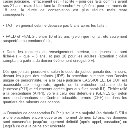
casier judiciaire, l’effacement est « facilité » pour des faits commis avant
ses 21 ans, mais il faut faire la démarche ! En général, pour les moins de
18 ans, la durée de conservation est plus réduite mais reste
conséquente :
• TAJ : en général cela ne dépasse pas 5 ans après les faits ;
• FAED et FNAEG : entre 10 et 25 ans (selon que l’on ait été seulement
suspecté·e ou condamné·e) ;
• Dans les registres du renseignement intérieur, les jeunes ne sont
fiché·e·s « que » 3 ans, et pas 10 pour les adultes (attention : délai
comptant à partir « du dernier événement enregistré »).
Dès que je suis poursuivi·e selon le code de justice pénale des mineurs,
devant les juges des enfants (JDE), la procédure alimente mon Dossier
unique de personnalité, lié à la base judiciaire CASSIOPEE. Le DUP est
accessible aux magistrats, agents de la protection judiciaire de la
jeunesse (PJJ) et éducateurs agréés (pas aux flics parait-il !). Fichier relié
à la pénitentiaire (APPI), voire à celui des détenu·e·s (GENESIS), selon
mes condamnations en Centres éducatifs fermés (CEF) ou dans les
quartiers des mineurs des prisons.
➔ Données de conservation DUP : jusqu’à ma majorité (en théorie !) S’il y
a une procédure encore ouverte au moment de mes 18 ans, les données
sont conservées jusqu’au jugement définitif (après appel, cassation) ou
jusqu’à ce que la peine soit exécutée.