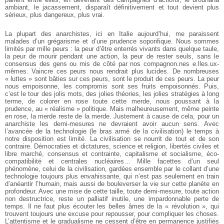
ambiant, le jacassement, disparaît définitivement et tout devient plus
sérieux, plus dangereux, plus vrai.
La plupart des anarchistes, ici en Italie aujourd’hui, me paraissent
malades d’un grégarisme et d’une prudence soporifique. Nous sommes
limités par mille peurs : la peur d’être enterrés vivants dans quelque taule,
la peur de mourir pendant une action, la peur de rester seuls, sans le
consensus des gens ou mis de côté par nos compagnon.nes e.lles.ux-
mêmes. Vaincre ces peurs nous rendrait plus lucides. De nombreuses
« luttes » sont bâties sur ces peurs, sont le produit de ces peurs. La peur
nous empoisonne, les compromis sont ses fruits empoisonnés. Puis,
c’est le tour des jolis mots, des jolies théories, les jolies stratégies à long
terme, de colorer en rose toute cette merde, nous poussant à la
prudence, au « réalisme » politique. Mais malheureusement, même peinte
en rose, la merde reste de la merde. Justement à cause de cela, pour un
anarchiste les demi-mesures ne devraient avoir aucun sens. Avec
l’avancée de la technologie (le bras armé de la civilisation) le temps à
notre disposition est limité. La civilisation se nourrit de tout et de son
contraire. Démocraties et dictatures, science et religion, libertés civiles et
libre marché, consensus et contrainte, capitalisme et socialisme, éco-
compatibilité et centrales nucléaires… Mille facettes d’un seul
phénomène, celui de la civilisation, gardées ensemble par le collant d’une
technologie toujours plus envahissante, qui n’est pas seulement en train
d’anéantir l’humain, mais aussi de bouleverser la vie sur cette planète en
profondeur. Avec une mise de cette taille, toute demi-mesure, toute action
non destructrice, reste un palliatif inutile, une impardonnable perte de
temps. Il ne faut plus écouter les belles âmes de la « révolution », qui
trouvent toujours une excuse pour repousser, pour compliquer les choses.
L’attentisme et le gradualisme ne cessent d’être en permanence justifiés