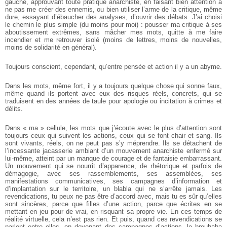
gauche, approuvant toute pratique anarchiste, en faisant bien attention à
ne pas me créer des ennemis, ou bien utiliser l’arme de la critique, même
dure, essayant d’ébaucher des analyses, d’ouvrir des débats. J’ai choisi
le chemin le plus simple (du moins pour moi) : pousser ma critique à ses
aboutissement extrêmes, sans mâcher mes mots, quitte à me faire
incendier et me retrouver isolé (moins de lettres, moins de nouvelles,
moins de solidarité en général).
Toujours conscient, cependant, qu’entre pensée et action il y a un abyme.
Dans les mots, même fort, il y a toujours quelque chose qui sonne faux,
même quand ils portent avec eux des risques réels, concrets, qui se
traduisent en des années de taule pour apologie ou incitation à crimes et
délits.
Dans « ma » cellule, les mots que j’écoute avec le plus d’attention sont
toujours ceux qui suivent les actions, ceux qui se font chair et sang. Ils
sont vivants, réels, on ne peut pas s’y méprendre. Ils se détachent de
l’incessante jacasserie ambiant d’un mouvement anarchiste enfermé sur
lui-même, atteint par un manque de courage et de fantaisie embarrassant.
Un mouvement qui se nourrit d’apparence, de rhétorique et parfois de
démagogie, avec ses rassemblements, ses assemblées, ses
manifestations communicatives, ses campagnes d’information et
d’implantation sur le territoire, un blabla qui ne s’arrête jamais. Les
revendications, tu peux ne pas être d’accord avec, mais tu es sûr qu’elles
sont sincères, parce que filles d’une action, parce que écrites en se
mettant en jeu pour de vrai, en risquant sa propre vie. En ces temps de
réalité virtuelle, cela n’est pas rien. Et puis, quand ces revendications se
parlent entre elles, en devenant des campagnes d’actions, le brouhaha