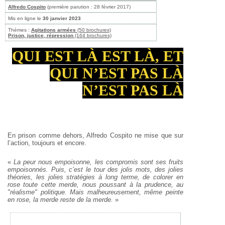
Alfredo Cospito
(première parution : 28 février 2017)
Mis en ligne le
30 janvier 2023
Thèmes :
Agitations armées
(50 brochures)
Prison, justice, répression
(164 brochures)
QUI EST LÀ EST LÀ, ET
QUI N’EST PAS LÀ
N’EST PAS LÀ
En prison comme dehors, Alfredo Cospito ne mise que sur
l’action, toujours et encore.
«
La peur nous empoisonne, les compromis sont ses fruits
empoisonnés. Puis, c’est le tour des jolis mots, des jolies
théories, les jolies stratégies à long terme, de colorer en
rose toute cette merde, nous poussant à la prudence, au
"réalisme" politique. Mais malheureusement, même peinte
en rose, la merde reste de la merde.
»