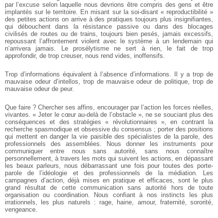
par l’excuse selon laquelle nous devrions être compris des gens et être
implantés sur le territoire. En misant sur la soi-disant « reproductibilité »
des petites actions on arrive à des pratiques toujours plus insignifiantes,
qui débouchent dans la résistance passive ou dans des blocages
civilisés de routes ou de trains, toujours bien pesés, jamais excessifs,
repoussant l’affrontement violent avec le système à un lendemain qui
n’arrivera jamais. Le prosélytisme ne sert à rien, le fait de trop
approfondir, de trop creuser, nous rend vides, inoffensifs.
Trop d’informations équivalent à l’absence d’informations. Il y a trop de
mauvaise odeur d’intellos, trop de mauvaise odeur de politique, trop de
mauvaise odeur de peur.
Que faire ? Chercher ses affins, encourager par l’action les forces réelles,
vivantes. « Jeter le cœur au-delà de l’obstacle », ne se souciant plus des
conséquences et des stratégies « révolutionnaires », en contrant la
recherche spasmodique et obsessive du consensus ; porter des positions
qui mettent en danger la vie paisible des spécialistes de la parole, des
professionnels des assemblées. Nous donner les instruments pour
communiquer entre nous sans autorité, sans nous connaître
personnellement, à travers les mots qui suivent les actions, en dépassant
les beaux parleurs, nous débarrassant une fois pour toutes des porte-
parole de l’idéologie et des professionnels de la médiation. Les
campagnes d’action, déjà mises en pratique et efficaces, sont le plus
grand résultat de cette communication sans autorité hors de toute
organisation ou coordination.
Nous confiant à nos instincts les plus
irrationnels, les plus naturels : rage, haine, amour, fraternité, sororité,
vengeance.