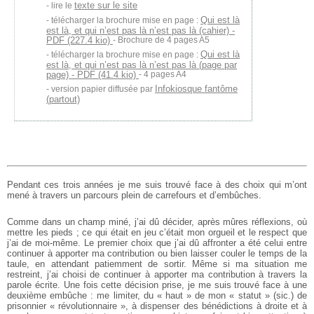
texte sur le site
lire le
Qui est là
télécharger la brochure mise en page :
est là, et qui n’est pas là n’est pas là (cahier) -
PDF (227.4 kio)
- Brochure de 4 pages A5
Qui est là
télécharger la brochure mise en page :
est là, et qui n’est pas là n’est pas là (page par
page) - PDF (41.4 kio)
- 4 pages A4
Infokiosque fantôme
version papier diffusée par
(partout)
Pendant ces trois années je me suis trouvé face à des choix qui m’ont
mené à travers un parcours plein de carrefours et d’embûches.
Comme dans un champ miné, j’ai dû décider, après mûres réflexions, où
mettre les pieds ; ce qui était en jeu c’était mon orgueil et le respect que
j’ai de moi-même. Le premier choix que j’ai dû affronter a été celui entre
continuer à apporter ma contribution ou bien laisser couler le temps de la
taule, en attendant patiemment de sortir. Même si ma situation me
restreint, j’ai choisi de continuer à apporter ma contribution à travers la
parole écrite. Une fois cette décision prise, je me suis trouvé face à une
deuxième embûche : me limiter, du « haut » de mon « statut » (sic.) de
prisonnier « révolutionnaire », à dispenser des bénédictions à droite et à