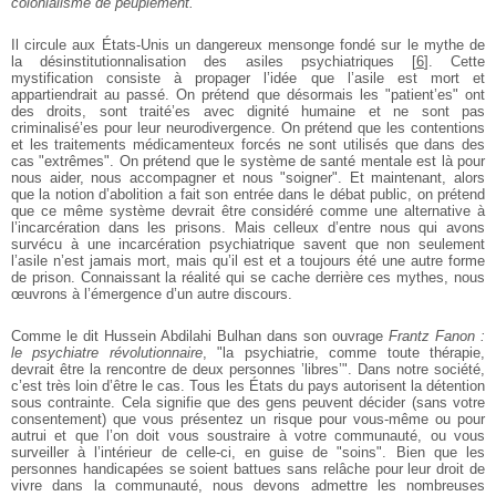
colonialisme de peuplement.
Il circule aux États-Unis un dangereux mensonge fondé sur le mythe de
la désinstitutionnalisation des asiles psychiatriques
[
6
]
. Cette
mystification consiste à propager l’idée que l’asile est mort et
appartiendrait au passé. On prétend que désormais les "patient’es" ont
des droits, sont traité’es avec dignité humaine et ne sont pas
criminalisé’es pour leur neurodivergence. On prétend que les contentions
et les traitements médicamenteux forcés ne sont utilisés que dans des
cas "extrêmes". On prétend que le système de santé mentale est là pour
nous aider, nous accompagner et nous "soigner". Et maintenant, alors
que la notion d’abolition a fait son entrée dans le débat public, on prétend
que ce même système devrait être considéré comme une alternative à
l’incarcération dans les prisons. Mais celleux d’entre nous qui avons
survécu à une incarcération psychiatrique savent que non seulement
l’asile n’est jamais mort, mais qu’il est et a toujours été une autre forme
de prison. Connaissant la réalité qui se cache derrière ces mythes, nous
œuvrons à l’émergence d’un autre discours.
Comme le dit Hussein Abdilahi Bulhan dans son ouvrage
Frantz Fanon :
le psychiatre révolutionnaire
, "la psychiatrie, comme toute thérapie,
devrait être la rencontre de deux personnes ’libres’". Dans notre société,
c’est très loin d’être le cas. Tous les États du pays autorisent la détention
sous contrainte. Cela signifie que des gens peuvent décider (sans votre
consentement) que vous présentez un risque pour vous-même ou pour
autrui et que l’on doit vous soustraire à votre communauté, ou vous
surveiller à l’intérieur de celle-ci, en guise de "soins". Bien que les
personnes handicapées se soient battues sans relâche pour leur droit de
vivre dans la communauté, nous devons admettre les nombreuses