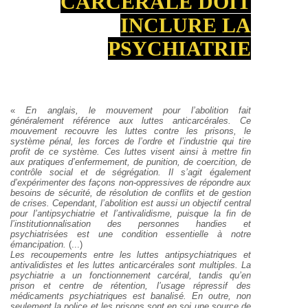
CARCÉRALE DOIT
INCLURE LA
PSYCHIATRIE
«
En anglais, le mouvement pour l’abolition fait
généralement référence aux luttes anticarcérales. Ce
mouvement recouvre les luttes contre les prisons, le
système pénal, les forces de l’ordre et l’industrie qui tire
profit de ce système. Ces luttes visent ainsi à mettre fin
aux pratiques d’enfermement, de punition, de coercition, de
contrôle social et de ségrégation. Il s’agit également
d’expérimenter des façons non-oppressives de répondre aux
besoins de sécurité, de résolution de conflits et de gestion
de crises. Cependant, l’abolition est aussi un objectif central
pour l’antipsychiatrie et l’antivalidisme, puisque la fin de
l’institutionnalisation des personnes handies et
psychiatrisées est une condition essentielle à notre
émancipation.
(...)
Les recoupements entre les luttes antipsychiatriques et
antivalidistes et les luttes anticarcérales sont multiples. La
psychiatrie a un fonctionnement carcéral, tandis qu’en
prison et centre de rétention, l’usage répressif des
médicaments psychiatriques est banalisé. En outre, non
seulement la police et les prisons sont en soi une source de