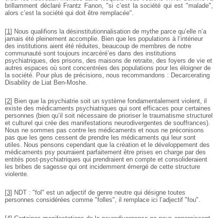
brillamment déclaré Frantz Fanon, "si c’est la société qui est "malade",
alors c’est la société qui doit être remplacée".
[
1
]
Nous qualifions la désinstitutionnalisation de mythe parce qu’elle n’a
jamais été pleinement accomplie. Bien que les populations à l’intérieur
des institutions aient été réduites, beaucoup de membres de notre
communauté sont toujours incarcéré’es dans des institutions
psychiatriques, des prisons, des maisons de retraite, des foyers de vie et
autres espaces où sont concentrées des populations pour les éloigner de
la société. Pour plus de précisions, nous recommandons : Decarcerating
Disability de Liat Ben-Moshe.
[
2
]
Bien que la psychiatrie soit un système fondamentalement violent, il
existe des médicaments psychiatriques qui sont efficaces pour certaines
personnes (bien qu’il soit nécessaire de prioriser le traumatisme structurel
et culturel qui crée des manifestations neurodivergentes de souffrances).
Nous ne sommes pas contre les médicaments et nous ne préconisons
pas que les gens cessent de prendre les médicaments qui leur sont
utiles. Nous pensons cependant que la création et le développement des
médicaments psy pourraient parfaitement être prises en charge par des
entités post-psychiatriques qui prendraient en compte et consolideraient
les bribes de sagesse qui ont incidemment émergé de cette structure
violente.
[
3
]
NDT : "fol" est un adjectif de genre neutre qui désigne toutes
personnes considérées comme "folles", il remplace ici l’adjectif "fou".