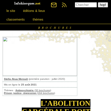
le site
éditions & lieux
classements
thèmes
BROCHURES
Stella Akua Mensah
(première parution : juillet 2020)
Mis en ligne le
25 août 2021
Thèmes :
Antipsychiatrie
(30 brochures)
Prison, justice, répression
(164 brochures)
L’ABOLITION