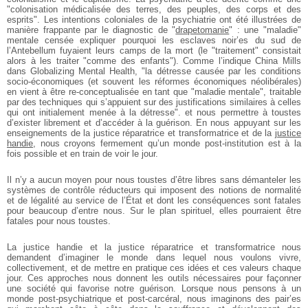
"colonisation médicalisée des terres, des peuples, des corps et des
esprits". Les intentions coloniales de la psychiatrie ont été illustrées de
manière frappante par le diagnostic de "
drapetomanie
" : une "maladie"
mentale censée expliquer pourquoi les esclaves noir’es du sud de
l’Antebellum fuyaient leurs camps de la mort (le "traitement" consistait
alors à les traiter "comme des enfants"). Comme l’indique China Mills
dans Globalizing Mental Health, "la détresse causée par les conditions
socio-économiques (et souvent les réformes économiques néolibérales)
en vient à être re-conceptualisée en tant que "maladie mentale", traitable
par des techniques qui s’appuient sur des justifications similaires à celles
qui ont initialement menée à la détresse". et nous permettre à toustes
d’exister librement et d’accéder à la guérison. En nous appuyant sur les
enseignements de la justice réparatrice et transformatrice et de la
justice
handie
, nous croyons fermement qu’un monde post-institution est à la
fois possible et en train de voir le jour.
Il n’y a aucun moyen pour nous toustes d’être libres sans démanteler les
systèmes de contrôle réducteurs qui imposent des notions de normalité
et de légalité au service de l’État et dont les conséquences sont fatales
pour beaucoup d’entre nous. Sur le plan spirituel, elles pourraient être
fatales pour nous toustes.
La justice handie et la justice réparatrice et transformatrice nous
demandent d’imaginer le monde dans lequel nous voulons vivre,
collectivement, et de mettre en pratique ces idées et ces valeurs chaque
jour. Ces approches nous donnent les outils nécessaires pour façonner
une société qui favorise notre guérison. Lorsque nous pensons à un
monde post-psychiatrique et post-carcéral, nous imaginons des pair’es