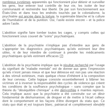
nombreux systèmes
apparentés qui fonctionnent pour détenir et surveiller
les gens, leur enlever tout contrôle de leur vie, les isoler de leur
communauté et restreindre leur liberté. De par son fonctionnement aux
États-Unis et dans tous les endroits touchés par le colonialisme, la
psychiatrie
est ancrée dans la torture
, la suprématie blanche et la culture
de l’humiliation et de la punition. Oui, l’asile existe encore – et la police
adore l’asile.
L’abolition signifie faire tomber toutes les cages, y compris celles qui
fonctionnent sous couvert de "soins" psychiatriques.
L’abolition de la psychiatrie n’implique pas d’interdire aux gens de
s’approprier les diagnostics psychiatriques qu’iels estiment leur être
utiles, ni de leur interdire de continuer à prendre les médicaments
psychiatriques qu’iels estiment efficaces
[
7
]
L’abolition de la psychiatrie implique que le
résultat recherché
par l’usage
du signifiant de "maladie mentale" est de donner aux gens l’impression
qu’iels n’iront jamais mieux et que leur détresse est non pas une réaction
à des stimuli extérieurs, mais quelque chose d’inhérent à la composition
de leur cerveau. Cette logique consiste essentiellement à blâmer les
victimes et à inverser la responsabilité des cycles de violence qui créent
les conditions de la souffrance psychologique – sans compter que la
théorie du "déséquilibre chimique" a été
démystifiée
à maintes reprises.
Cela implique aussi que la psychiatrie a été construite sur un désir
fondamental de déshumaniser, de droguer et de mettre à l’écart celleux
dont le comportement et les façons d’être divergent du statu quo. Ce
statu quo était et est toujours blanc, patriarcal et complètement obnubilé