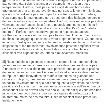
[
4
]
Certaines manifestations de la neurodivergence ne nous apparaissent
pas comme étant des réactions à un traumatisme ou à un stress
interpersonnel. Parfois, c’est parce qu’il s’agit de réactions à des
traumatismes et à un stress systémique qui sont tellement omniprésents
que nous ne réalisons pas leur impact sur notre corps-esprit. Parfois,
c’est parce que le traumatisme et le stress sont des héritages corporels
de nos parent’es et/ou de nos ancêtres. Parfois, nous ne savons pas d’où
viennent les souffrances liées à notre neurodivergence et c’est là qu’il
peut être intéressant de s’identifier comme souffrant’e d’une "maladie
mentale". Parfois, notre neurodivergence ne nous cause aucune
souffrance particulière et n’a donc pas besoin d’explication. C’est à vous
de choisir le langage qui convient à votre propre expérience. Ce que nous
espérons, c’est que vous vous autorisiez à questionner la façon dont les
diagnostics et les mécanismes psychiatriques peuvent empêcher votre
connaissance de vous-même, faisant des choix à votre place et
classifiant vos expériences en termes exclusivement médicaux.
[
5
]
Nous aimerions également prendre en compte le fait que certaines
personnes ont eu des expériences positives dans des institutions psy.
D’un point de vue abolitionniste, nous pensons que les aspects positifs
de ces expériences pourraient être reproduits et améliorés dans des lieux
de répit et autres innovations en matière d’espaces de guérison non
carcéraux. De plus, dire que vous avez eu une expérience positive dans
un hôpital psychiatrique et que par conséquent la psychiatrie ne devrait
pas être abolie, c’est comme dire que la police vous a aidé’es et que par
conséquent elle ne devrait pas être abolie – le fait est que vous êtes une
minorité et que nous devons prioriser la sagesse de celleux qui ont
souffert aux mains de ces malfaiteur’ices bénéficiant d’une protection
institutionnelle.