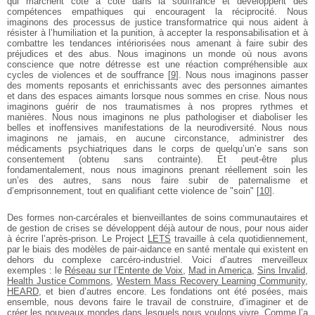
qui marchent côte à côte dans la souffrance et développent des
compétences empathiques qui encouragent la réciprocité. Nous
imaginons des processus de justice transformatrice qui nous aident à
résister à l’humiliation et la punition, à accepter la responsabilisation et à
combattre les tendances intériorisées nous amenant à faire subir des
préjudices et des abus. Nous imaginons un monde où nous avons
conscience que notre détresse est une réaction compréhensible aux
cycles de violences et de souffrance
[
9
]
. Nous nous imaginons passer
des moments reposants et enrichissants avec des personnes aimantes
et dans des espaces aimants lorsque nous sommes en crise. Nous nous
imaginons guérir de nos traumatismes à nos propres rythmes et
manières. Nous nous imaginons ne plus pathologiser et diaboliser les
belles et inoffensives manifestations de la neurodiversité. Nous nous
imaginons ne jamais, en aucune circonstance, administrer des
médicaments psychiatriques dans le corps de quelqu’un’e sans son
consentement (obtenu sans contrainte). Et peut-être plus
fondamentalement, nous nous imaginons prenant réellement soin les
un’es des autres, sans nous faire subir de paternalisme et
d’emprisonnement, tout en qualifiant cette violence de "soin"
[
10
]
.
Des formes non-carcérales et bienveillantes de soins communautaires et
de gestion de crises se développent déjà autour de nous, pour nous aider
à écrire l’après-prison. Le Project
LETS
travaille à cela quotidiennement,
par le biais des modèles de pair-aidance en santé mentale qui existent en
dehors du complexe carcéro-industriel. Voici d’autres merveilleux
exemples : le
Réseau sur l’Entente de Voix
,
Mad in America
,
Sins Invalid
,
Health Justice Commons
,
Western Mass Recovery Learning Community
,
HEARD
, et bien d’autres encore. Les fondations ont été posées, mais
ensemble, nous devons faire le travail de construire, d’imaginer et de
créer les nouveaux mondes dans lesquels nous voulons vivre. Comme l’a