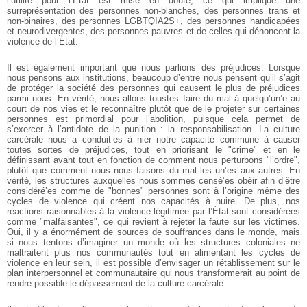
l’utilité pour l’État est mise en doute, ce qui implique une
surreprésentation des personnes non-blanches, des personnes trans et
non-binaires, des personnes LGBTQIA2S+, des personnes handicapées
et neurodivergentes, des personnes pauvres et de celles qui dénoncent la
violence de l’État.
Il est également important que nous parlions des préjudices. Lorsque
nous pensons aux institutions, beaucoup d’entre nous pensent qu’il s’agit
de protéger la société des personnes qui causent le plus de préjudices
parmi nous. En vérité, nous allons toustes faire du mal à quelqu’un’e au
court de nos vies et le reconnaître plutôt que de le projeter sur certaines
personnes est primordial pour l’abolition, puisque cela permet de
s’exercer à l’antidote de la punition : la responsabilisation. La culture
carcérale nous a conduit’es à nier notre capacité commune à causer
toutes sortes de préjudices, tout en priorisant le "crime" et en le
définissant avant tout en fonction de comment nous perturbons "l’ordre",
plutôt que comment nous nous faisons du mal les un’es aux autres. En
vérité, les structures auxquelles nous sommes censé’es obéir afin d’être
considéré’es comme de "bonnes" personnes sont à l’origine même des
cycles de violence qui créent nos capacités à nuire. De plus, nos
réactions raisonnables à la violence légitimée par l’État sont considérées
comme "malfaisantes", ce qui revient à rejeter la faute sur les victimes.
Oui, il y a énormément de sources de souffrances dans le monde, mais
si nous tentons d’imaginer un monde où les structures coloniales ne
maltraitent plus nos communautés tout en alimentant les cycles de
violence en leur sein, il est possible d’envisager un rétablissement sur le
plan interpersonnel et communautaire qui nous transformerait au point de
rendre possible le dépassement de la culture carcérale.