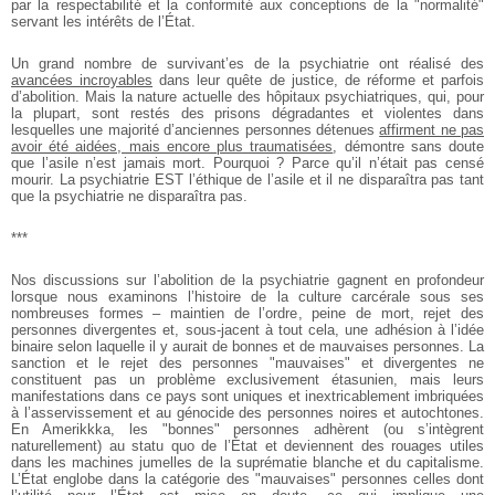
par la respectabilité et la conformité aux conceptions de la "normalité"
servant les intérêts de l’État.
Un grand nombre de survivant’es de la psychiatrie ont réalisé des
avancées incroyables
dans leur quête de justice, de réforme et parfois
d’abolition. Mais la nature actuelle des hôpitaux psychiatriques, qui, pour
la plupart, sont restés des prisons dégradantes et violentes dans
lesquelles une majorité d’anciennes personnes détenues
affirment ne pas
avoir été aidées, mais encore plus traumatisées
, démontre sans doute
que l’asile n’est jamais mort. Pourquoi ? Parce qu’il n’était pas censé
mourir. La psychiatrie EST l’éthique de l’asile et il ne disparaîtra pas tant
que la psychiatrie ne disparaîtra pas.
***
Nos discussions sur l’abolition de la psychiatrie gagnent en profondeur
lorsque nous examinons l’histoire de la culture carcérale sous ses
nombreuses formes – maintien de l’ordre, peine de mort, rejet des
personnes divergentes et, sous-jacent à tout cela, une adhésion à l’idée
binaire selon laquelle il y aurait de bonnes et de mauvaises personnes. La
sanction et le rejet des personnes "mauvaises" et divergentes ne
constituent pas un problème exclusivement étasunien, mais leurs
manifestations dans ce pays sont uniques et inextricablement imbriquées
à l’asservissement et au génocide des personnes noires et autochtones.
En Amerikkka, les "bonnes" personnes adhèrent (ou s’intègrent
naturellement) au statu quo de l’État et deviennent des rouages utiles
dans les machines jumelles de la suprématie blanche et du capitalisme.
L’État englobe dans la catégorie des "mauvaises" personnes celles dont