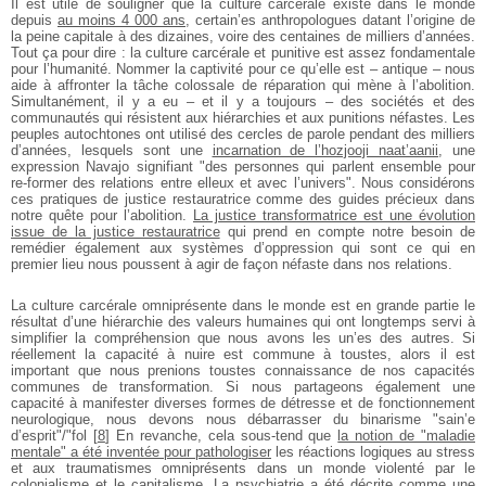
Il est utile de souligner que la culture carcérale existe dans le monde
depuis
au moins 4 000 ans
, certain’es anthropologues datant l’origine de
la peine capitale à des dizaines, voire des centaines de milliers d’années.
Tout ça pour dire : la culture carcérale et punitive est assez fondamentale
pour l’humanité. Nommer la captivité pour ce qu’elle est – antique – nous
aide à affronter la tâche colossale de réparation qui mène à l’abolition.
Simultanément, il y a eu – et il y a toujours – des sociétés et des
communautés qui résistent aux hiérarchies et aux punitions néfastes. Les
peuples autochtones ont utilisé des cercles de parole pendant des milliers
d’années, lesquels sont une
incarnation de l’hozjooji naat’aanii
, une
expression Navajo signifiant "des personnes qui parlent ensemble pour
re-former des relations entre elleux et avec l’univers". Nous considérons
ces pratiques de justice restauratrice comme des guides précieux dans
notre quête pour l’abolition.
La justice transformatrice est une évolution
issue de la justice restauratrice
qui prend en compte notre besoin de
remédier également aux systèmes d’oppression qui sont ce qui en
premier lieu nous poussent à agir de façon néfaste dans nos relations.
La culture carcérale omniprésente dans le monde est en grande partie le
résultat d’une hiérarchie des valeurs humaines qui ont longtemps servi à
simplifier la compréhension que nous avons les un’es des autres. Si
réellement la capacité à nuire est commune à toustes, alors il est
important que nous prenions toustes connaissance de nos capacités
communes de transformation. Si nous partageons également une
capacité à manifester diverses formes de détresse et de fonctionnement
neurologique, nous devons nous débarrasser du binarisme "sain’e
d’esprit"/"fol
[
8
]
En revanche, cela sous-tend que
la notion de "maladie
mentale" a été inventée pour pathologiser
les réactions logiques au stress
et aux traumatismes omniprésents dans un monde violenté par le
colonialisme et le capitalisme. La psychiatrie a été décrite comme une