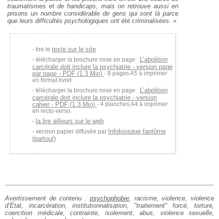
traumatismes et de handicaps, mais on retrouve aussi en
prisons un nombre considérable de gens qui sont là parce
que leurs difficultés psychologiques ont été criminalisées.
»
texte sur le site
lire le
L’abolition
télécharger la brochure mise en page :
carcérale doit inclure la psychiatrie - version page
par page - PDF (1.3 Mio)
- 8 pages A5 à imprimer
en format livret.
L’abolition
télécharger la brochure mise en page :
carcérale doit inclure la psychiatrie - version
cahier - PDF (1.3 Mio)
- 4 planches A4 à imprimer
en recto-verso.
la lire ailleurs sur le web
Infokiosque fantôme
version papier diffusée par
(partout)
Avertissement de contenu :
psychophobie
, racisme, violence, violence
d’État, incarcération, institutionnalisation, "traitement" forcé, torture,
coercition médicale, contrainte, isolement, abus, violence sexuelle,