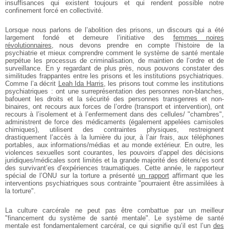
insuffisances qui existent toujours et qui rendent possible notre
confinement forcé en collectivité.
Lorsque nous parlons de l’abolition des prisons, un discours qui a été
largement fondé et demeure l’initiative des
femmes noires
révolutionnaires
, nous devons prendre en compte l’histoire de la
psychiatrie et mieux comprendre comment le système de santé mentale
perpétue les processus de criminalisation, de maintien de l’ordre et de
surveillance. En y regardant de plus près, nous pouvons constater des
similitudes frappantes entre les prisons et les institutions psychiatriques.
Comme l’a décrit
Leah Ida Harris
, les prisons tout comme les institutions
psychiatriques : ont une surreprésentation des personnes non-blanches,
bafouent les droits et la sécurité des personnes transgenres et non-
binaires, ont recours aux forces de l’ordre (transport et intervention), ont
recours à l’isolement et à l’enfermement dans des cellules/ "chambres",
administrent de force des médicaments (également appelées camisoles
chimiques), utilisent des contraintes physiques, restreignent
drastiquement l’accès à la lumière du jour, à l’air frais, aux téléphones
portables, aux informations/médias et au monde extérieur. En outre, les
violences sexuelles sont courantes, les pouvoirs d’appel des décisions
juridiques/médicales sont limités et la grande majorité des détenu’es sont
des survivant’es d’expériences traumatiques. Cette année, le rapporteur
spécial de l’ONU sur la torture a présenté
un rapport
affirmant que les
interventions psychiatriques sous contrainte "pourraient être assimilées à
la torture".
La culture carcérale ne peut pas être combattue par un meilleur
"financement du système de santé mentale". Le système de santé
mentale est fondamentalement carcéral, ce qui signifie qu’il est l’un
des