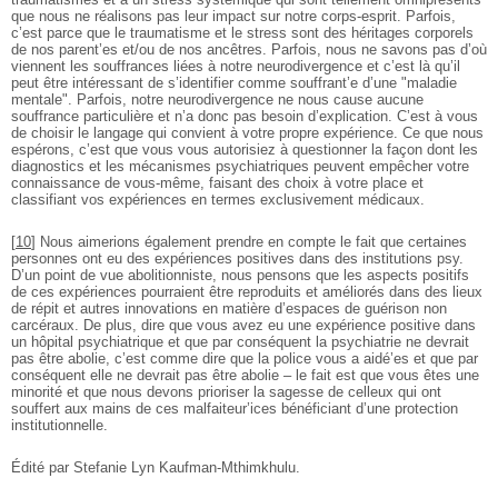
que nous ne réalisons pas leur impact sur notre corps-esprit. Parfois,
c’est parce que le traumatisme et le stress sont des héritages corporels
de nos parent’es et/ou de nos ancêtres. Parfois, nous ne savons pas d’où
viennent les souffrances liées à notre neurodivergence et c’est là qu’il
peut être intéressant de s’identifier comme souffrant’e d’une "maladie
mentale". Parfois, notre neurodivergence ne nous cause aucune
souffrance particulière et n’a donc pas besoin d’explication. C’est à vous
de choisir le langage qui convient à votre propre expérience. Ce que nous
espérons, c’est que vous vous autorisiez à questionner la façon dont les
diagnostics et les mécanismes psychiatriques peuvent empêcher votre
connaissance de vous-même, faisant des choix à votre place et
classifiant vos expériences en termes exclusivement médicaux.
[
10
]
Nous aimerions également prendre en compte le fait que certaines
personnes ont eu des expériences positives dans des institutions psy.
D’un point de vue abolitionniste, nous pensons que les aspects positifs
de ces expériences pourraient être reproduits et améliorés dans des lieux
de répit et autres innovations en matière d’espaces de guérison non
carcéraux. De plus, dire que vous avez eu une expérience positive dans
un hôpital psychiatrique et que par conséquent la psychiatrie ne devrait
pas être abolie, c’est comme dire que la police vous a aidé’es et que par
conséquent elle ne devrait pas être abolie – le fait est que vous êtes une
minorité et que nous devons prioriser la sagesse de celleux qui ont
souffert aux mains de ces malfaiteur’ices bénéficiant d’une protection
institutionnelle.
Édité par Stefanie Lyn Kaufman-Mthimkhulu.