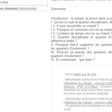
let 2021
ice, répression
(164 brochures)
Sommaire
Introduction : le mitard, la prison dans la 
I. Qu’est-ce que le quartier disciplinaire, d
I.1. A quoi ressemble un mitard ?
I.2. Pourquoi et comment va-t-on au mitar
I.3. Combien de temps va-t-on au mitard 
I.4. Quartier disciplinaire et quartier d
différence réelle ?
II. Pourquoi faut-il supprimer les quartier
les quartiers d’isolement ?
III. Peut-on se passer des quartiers dis
quartiers d’isolement ?
IV. Et maintenant : que faire ?
texte sur le site
lire le
télécharger la brochure mise en p
l’abolition du mitard - version ca
d’encre - PDF (2.5 Mio)
- 16 plan
imprimer en recto-verso bord court
en encre que la version originale
télécharger la brochure mise en p
l’abolition du mitard - version ca
- 16 planches A4 à imprimer en rec
court.