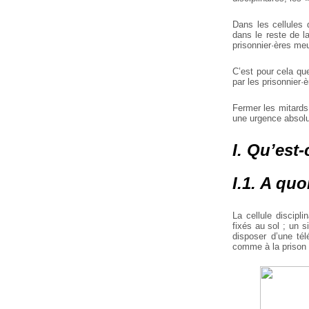
Dans les cellules 
dans le reste de la
prisonnier·ères me
C’est pour cela que
par les prisonnier·
Fermer les mitards 
une urgence absolue
I. Qu’est-
I.1. A qu
La cellule discipl
fixés au sol ; un s
disposer d’une té
comme à la prison 