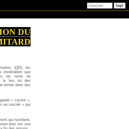
ION DU
MITARD
inaires (QD), les
s intolérables que
ées du reste de
nt le lieu où des
que année dans des
appelé « cachot »,
ion au suicide » par
ment qui humilient,
onnier·ères est une
a fin des prisons.