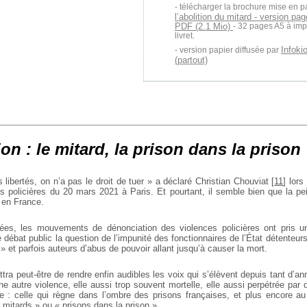
télécharger la brochure mise en p
l’abolition du mitard - version pa
PDF (2.1 Mio)
- 32 pages A5 à imp
livret.
Infoki
version papier diffusée par
(partout)
on : le mitard, la prison dans la prison
libertés, on n’a pas le droit de tuer » a déclaré Christian Chouviat
[
11
]
lors 
es policières du 20 mars 2021 à Paris. Et pourtant, il semble bien que la pe
 en France.
ées, les mouvements de dénonciation des violences policières ont pris un
e débat public la question de l’impunité des fonctionnaires de l’État détenteu
 » et parfois auteurs d’abus de pouvoir allant jusqu’à causer la mort.
tra peut-être de rendre enfin audibles les voix qui s’élèvent depuis tant d’a
d’une autre violence, elle aussi trop souvent mortelle, elle aussi perpétrée par
ue : celle qui règne dans l’ombre des prisons françaises, et plus encore au
« mitards » ou « prisons dans la prison ».