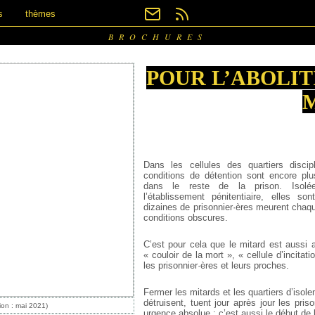
s
thèmes
BROCHURES
POUR L’ABOLIT
Dans les cellules des quartiers discipl
conditions de détention sont encore plu
dans le reste de la prison. Isol
l’établissement pénitentiaire, elles so
dizaines de prisonnier·ères meurent cha
conditions obscures.
C’est pour cela que le mitard est aussi 
« couloir de la mort », « cellule d’incitat
les prisonnier·ères et leurs proches.
Fermer les mitards et les quartiers d’isole
détruisent, tuent jour après jour les pris
ion : mai 2021)
urgence absolue ; c’est aussi le début de l