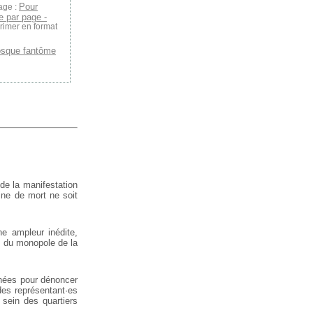
Pour
age :
ge par page -
rimer en format
osque fantôme
de la manifestation
ine de mort ne soit
e ampleur inédite,
rs du monopole de la
nnées pour dénoncer
 des représentant·es
 sein des quartiers