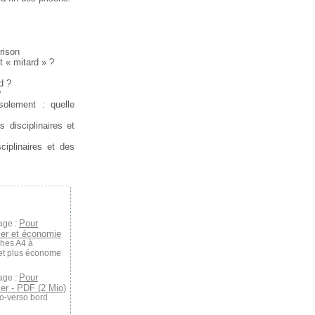
prison
it « mitard » ?
d ?
?
’isolement : quelle
s disciplinaires et
ciplinaires et des
Pour
age :
hier et économie
ches A4 à
 et plus économe
Pour
age :
hier - PDF (2 Mio)
to-verso bord