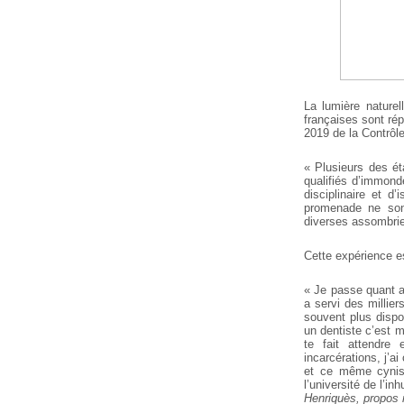
La lumière naturel
françaises sont rép
2019 de la Contrôle
« Plusieurs des ét
qualifiés d’immon
disciplinaire et 
promenade ne son
diverses assombrie
Cette expérience e
« Je passe quant a
a servi des millie
souvent plus dispo
un dentiste c’est m
te fait attendre
incarcérations, j’a
et ce même cynism
l’université de l’in
Henriquès, propos r