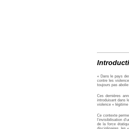
Introducti
« Dans le pays des 
contre les violenc
toujours pas abolie
Ces dernières ann
introduisant dans l
violence « légitime
Ce contexte permet
l’invisibilisation 
de la force étatiq
disciplinaires, les 