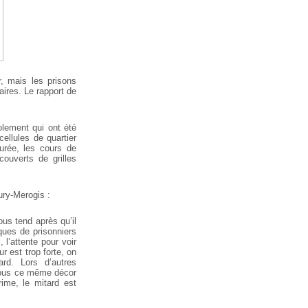
r, mais les prisons
aires. Le rapport de
olement qui ont été
llules de quartier
urée, les cours de
uverts de grilles
ury-Merogis :
us tend après qu’il
ques de prisonniers
l’attente pour voir
r est trop forte, on
rd. Lors d’autres
t tous ce même décor
ime, le mitard est