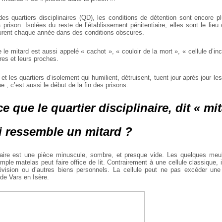
des quartiers disciplinaires (QD), les conditions de détention sont encore pl
 prison. Isolées du reste de l’établissement pénitentiaire, elles sont le lie
urent chaque année dans des conditions obscures.
 le mitard est aussi appelé « cachot », « couloir de la mort », « cellule d’inc
ères et leurs proches.
et les quartiers d’isolement qui humilient, détruisent, tuent jour après jour les
 ; c’est aussi le début de la fin des prisons.
ce que le quartier disciplinaire, dit « mi
oi ressemble un mitard ?
inaire est une pièce minuscule, sombre, et presque vide. Les quelques me
imple matelas peut faire office de lit. Contrairement à une cellule classique, 
lévision ou d’autres biens personnels. La cellule peut ne pas excéder une
de Vars en Isère.