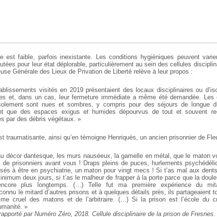
le est faible, parfois inexistante. Les conditions hygiéniques peuvent varie
utées pour leur état déplorable, particulièrement au sein des cellules disciplin
use Générale des Lieux de Privation de Liberté relève à leur propos :
ablissements visités en 2019 présentaient des locaux disciplinaires ou d’is
des et, dans un cas, leur fermeture immédiate a même été demandée. Les ce
d’isolement sont nues et sombres, y compris pour des séjours de longue d
t que des espaces exigus et humides dépourvus de tout et souvent reco
s par des débris végétaux. »
st traumatisante, ainsi qu’en témoigne Henriquès, un ancien prisonnier de Fle
u décor dantesque, les murs nauséeux, la gamelle en métal, que le maton vo
rs de prisonniers avant vous ! Draps pleins de puces, hurlements psychédéli
sés à être en psychiatrie, un maton pour vingt mecs ! Si t’as mal aux dents, 
inimum deux jours, si t’as le malheur de frapper à la porte parce que la douleu
 encore plus longtemps. (…) Telle fut ma première expérience du mita
i connu le mitard d’autres prisons et à quelques détails près, ils partageaien
e cruel des matons et de l’arbitraire. (…) Si la prison est l’école du cr
humanité. »
apporté par Numéro Zéro, 2018. Cellule disciplinaire de la prison de Fresnes.