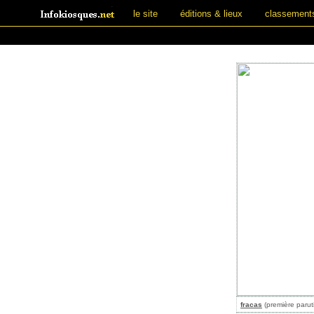
le site
éditions & lieux
classement
fracas
(première parut