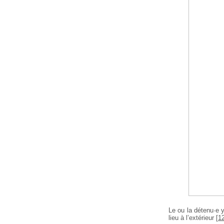
Le ou la détenu·e 
lieu à l’extérieur
[
1