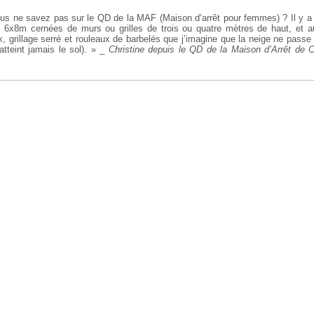
us ne savez pas sur le QD de la MAF (Maison d’arrêt pour femmes) ? Il y a t
 6x8m cernées de murs ou grilles de trois ou quatre mètres de haut, et au
, grillage serré et rouleaux de barbelés que j’imagine que la neige ne passe
’atteint jamais le sol). »
_
Christine depuis le QD de la Maison d’Arrêt de C