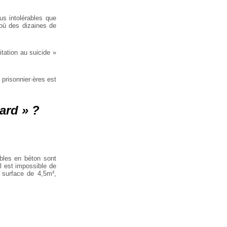
us intolérables que
u où des dizaines de
itation au suicide »
 prisonnier·ères est
tard » ?
ubles en béton sont
il est impossible de
 surface de 4,5m²,