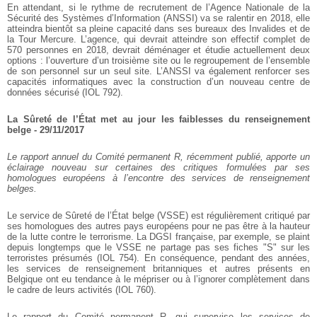
En attendant, si le rythme de recrutement de l’Agence Nationale de la
Sécurité des Systèmes d’Information (ANSSI) va se ralentir en 2018, elle
atteindra bientôt sa pleine capacité dans ses bureaux des Invalides et de
la Tour Mercure. L’agence, qui devrait atteindre son effectif complet de
570 personnes en 2018, devrait déménager et étudie actuellement deux
options : l’ouverture d’un troisième site ou le regroupement de l’ensemble
de son personnel sur un seul site. L’ANSSI va également renforcer ses
capacités informatiques avec la construction d’un nouveau centre de
données sécurisé (IOL 792).
La Sûreté de l’État met au jour les faiblesses du renseignement
belge - 29/11/2017
Le rapport annuel du Comité permanent R, récemment publié, apporte un
éclairage nouveau sur certaines des critiques formulées par ses
homologues européens à l’encontre des services de renseignement
belges.
Le service de Sûreté de l’État belge (VSSE) est régulièrement critiqué par
ses homologues des autres pays européens pour ne pas être à la hauteur
de la lutte contre le terrorisme. La DGSI française, par exemple, se plaint
depuis longtemps que le VSSE ne partage pas ses fiches "S" sur les
terroristes présumés (IOL 754). En conséquence, pendant des années,
les services de renseignement britanniques et autres présents en
Belgique ont eu tendance à le mépriser ou à l’ignorer complètement dans
le cadre de leurs activités (IOL 760).
Le rapport du Comité permanent R, qui supervise les services de