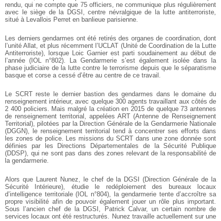
rendu, qui ne compte que 75 officiers, ne communique plus régulièrement
avec le siège de la DGSI, centre névralgique de la lutte antiterroriste,
situé à Levallois Perret en banlieue parisienne.
Les derniers gendarmes ont été retirés des organes de coordination, dont
l’unité Allat, et plus récemment l’UCLAT (Unité de Coordination de la Lutte
Antiterroriste), lorsque Loic Garnier est parti soudainement au début de
l’année (IOL n°802). La Gendarmerie s’est également isolée dans la
phase judiciaire de la lutte contre le terrorisme depuis que le séparatisme
basque et corse a cessé d’être au centre de ce travail.
Le SCRT reste le dernier bastion des gendarmes dans le domaine du
renseignement intérieur, avec quelque 300 agents travaillant aux côtés de
2 400 policiers. Mais malgré la création en 2015 de quelque 73 antennes
de renseignement territorial, appelées ART (Antenne de Renseignement
Territorial), pilotées par la Direction Générale de la Gendarmerie Nationale
(DGGN), le renseignement territorial tend à concentrer ses efforts dans
les zones de police. Les missions du SCRT dans une zone donnée sont
définies par les Directions Départementales de la Sécurité Publique
(DDSP), qui ne sont pas dans des zones relevant de la responsabilité de
la gendarmerie.
Alors que Laurent Nunez, le chef de la DGSI (Direction Générale de la
Sécurité Intérieure), étudie le redéploiement des bureaux locaux
d’intelligence territoriale (IOL n°804), la gendarmerie tente d’accroître sa
propre visibilité afin de pouvoir également jouer un rôle plus important.
Sous l’ancien chef de la DGSI, Patrick Calvar, un certain nombre de
services locaux ont été restructurés. Nunez travaille actuellement sur une