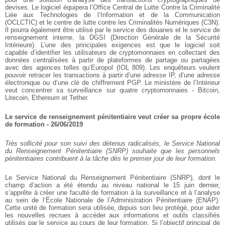
devises. Le logiciel équipera l’Office Central de Lutte Contre la Criminalité
Liée aux Technologies de l’Information et de la Communication
(OCLCTIC) et le centre de lutte contre les Criminalités Numériques (C3N).
Il pourra également être utilisé par le service des douanes et le service de
renseignement interne, la DGSI (Direction Générale de la Sécurité
Intérieure). L’une des principales exigences est que le logiciel soit
capable d’identifier les utilisateurs de cryptomonnaies en collectant des
données centralisées à partir de plateformes de partage ou partagées
avec des agences telles qu’Europol (IOL 809). Les enquêteurs veulent
pouvoir retracer les transactions à partir d’une adresse IP, d’une adresse
électronique ou d’une clé de chiffrement PGP. Le ministère de l’Intérieur
veut concentrer sa surveillance sur quatre cryptomonnaies - Bitcoin,
Litecoin, Ethereum et Tether.
Le service de renseignement pénitentiaire veut créer sa propre école
de formation - 26/06/2019
Très sollicité pour son suivi des détenus radicalisés, le Service National
du Renseignement Pénitentiaire (SNRP) souhaite que les personnels
pénitentiaires contribuent à la tâche dès le premier jour de leur formation.
Le Service National du Renseignement Pénitentiaire (SNRP), dont le
champ d’action a été étendu au niveau national le 15 juin dernier,
s’apprête à créer une faculté de formation à la surveillance et à l’analyse
au sein de l’École Nationale de l’Administration Pénitentiaire (ENAP).
Cette unité de formation sera utilisée, depuis son lieu protégé, pour aider
les nouvelles recrues à accéder aux informations et outils classifiés
utilisés par le service au cours de leur formation. Si l’objectif principal de