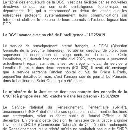
La tâche des enquêteurs de la DGSI n’est pas facilitée par les nouvelles
directives émises par son unité d’intelligence économique, ou
département "K", qui a recommandé au début de l’année que les
entreprises protègent systématiquement leurs communications sur
Internet et chiffrent le contenu de leurs courriels à l’aide du logiciel libre
PGP.
La DGSI avance avec sa cité de l’intelligence - 11/12/2019
Le service de renseignement interne français, la DGSI (Direction
Générale de la Sécurité Intérieure), recrute un directeur de projet pour
superviser la construction du siège centralisé du service. Cette
installation, qui devrait être construite d’ici 2025, regroupera le personnel
actuellement réparti sur trois sites, au siège principal du service à
Levallois-Perret et dans deux annexes (IOL 820). Il avait été envisagé
que le service reprenne l’ancien hôpital du Val de Grâce à Paris,
aujourd’hui désaffecté, mais c’est l’ancien site du journal Le Parisien,
dans la banlieue de Saint-Ouen, qui a été choisi.
Le ministère de la Justice ne tient pas compte des conseils de la
CNCTR à propos des IMSI-catchers dans les prisons - 15/01/2020
Le Service National du Renseignement Pénitentiaire (SNRP),
anciennement BCRP, doit étendre ses opérations, notamment celles liées
aux interceptions, selon un décret publié au Journal Officiel le 30
décembre. En prenant cette décision, le ministère de la justice a ignoré
l’avis de la CNCTR (Commission Nationale de Contrôle des Techniques
de Renseignement), qui a réitéré qu’elle ne souhaitait pas que le SNRP