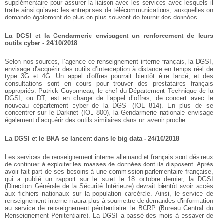
supplémentaire pour assurer la liaison avec les services avec lesquels il
traite ainsi qu’avec les entreprises de télécommunications, auxquelles on
demande également de plus en plus souvent de fournir des données.
La DGSI et la Gendarmerie envisagent un renforcement de leurs
outils cyber - 24/10/2018
Selon nos sources, l’agence de renseignement interne français, la DGSI,
envisage d’acquérir des outils d’interception à distance en temps réel de
type 3G et 4G. Un appel d’offres pourrait bientôt être lancé, et des
consultations sont en cours pour trouver des prestataires français
appropriés. Patrick Guyonneau, le chef du Département Technique de la
DGSI, ou DT, est en charge de l’appel d’offres, de concert avec le
nouveau département cyber de la DGSI (IOL 814). En plus de se
concentrer sur le Darknet (IOL 800), la Gendarmerie nationale envisage
également d’acquérir des outils similaires dans un avenir proche.
La DGSI et le BKA se lancent dans le big data - 24/10/2018
Les services de renseignement interne allemand et français sont désireux
de continuer à exploiter les masses de données dont ils disposent. Après
avoir fait part de ses besoins à une commission parlementaire française,
qui a publié un rapport sur le sujet le 18 octobre dernier, la DGSI
(Direction Générale de la Sécurité Intérieure) devrait bientôt avoir accès
aux fichiers nationaux sur la population carcérale. Ainsi, le service de
renseignement interne n’aura plus à soumettre de demandes d’information
au service de renseignement pénitentiaire, le BCRP (Bureau Central du
Renseignement Pénitentiaire). La DGSI a passé des mois à essayer de