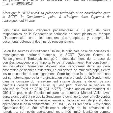
interne - 20/06/2018
Alors que la DGSI revoit sa présence territoriale et sa coordination avec
le SCRT, la Gendarmerie peine à s’intégrer dans l’appareil de
renseignement interne.
Lors d’une mission d’enquête parlementaire le 13 juin, de hauts
responsables de la Gendarmerie nationale se sont plaints du manque
d’interconnexion entre les dossiers des suspects, y compris les
documents détenus à des fins de renseignement.
Selon les sources d’Intelligence Online, la principale base de données du
renseignement territorial français, le SCRT (Service Central du
Renseignement Territorial) est géré indépendamment de la base de
données beaucoup plus importante de la gendarmerie. Par conséquent,
les nouvelles informations doivent être incorporées dans les deux
ensembles de données existants, ce qui génère de multiples appels entre
les responsables du renseignement. Cette façon de faire plutôt tortueuse
est symptomatique de la marginalisation plus profonde de la Gendarmerie
dans le domaine du renseignement interne depuis le départ de son
directeur général Denis Favier, qui est parti rejoindre le service de
sécurité de Total en 2016 (IOL n°767). Favier, ancien commandant du
GIGN et proche de l’ancien ministre de l’Intérieur Manuel Valls, avait
auparavant veillé à ce que la Gendarmerie continue à jouer un rôle central
dans le contexte de la menace terroriste. Si la division de planification
opérationnelle de la gendarmerie, la SDAO (Sous Direction a l’Anticipation
Opérationnelle) a été officiellement chargée de la prévention du
terrorisme, son poids opérationnel reste très limité. L’unité de compte