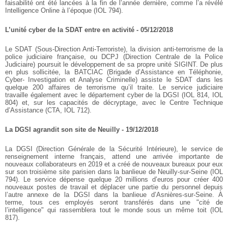
faisabilité ont été lancées à la fin de l’année dernière, comme l’a révélé
Intelligence Online à l’époque (IOL 794).
L’unité cyber de la SDAT entre en activité - 05/12/2018
Le SDAT (Sous-Direction Anti-Terroriste), la division anti-terrorisme de la
police judiciaire française, ou DCPJ (Direction Centrale de la Police
Judiciaire) poursuit le développement de sa propre unité SIGINT. De plus
en plus sollicitée, la BATCIAC (Brigade d’Assistance en Téléphonie,
Cyber- Investigation et Analyse Criminelle) assiste le SDAT dans les
quelque 200 affaires de terrorisme qu’il traite. Le service judiciaire
travaille également avec le département cyber de la DGSI (IOL 814, IOL
804) et, sur les capacités de décryptage, avec le Centre Technique
d’Assistance (CTA, IOL 712).
La DGSI agrandit son site de Neuilly - 19/12/2018
La DGSI (Direction Générale de la Sécurité Intérieure), le service de
renseignement interne français, attend une arrivée importante de
nouveaux collaborateurs en 2019 et a créé de nouveaux bureaux pour eux
sur son troisième site parisien dans la banlieue de Neuilly-sur-Seine (IOL
794). Le service dépense quelque 20 millions d’euros pour créer 400
nouveaux postes de travail et déplacer une partie du personnel depuis
l’autre annexe de la DGSI dans la banlieue d’Asnières-sur-Seine. À
terme, tous ces employés seront transférés dans une "cité de
l’intelligence" qui rassemblera tout le monde sous un même toit (IOL
817).