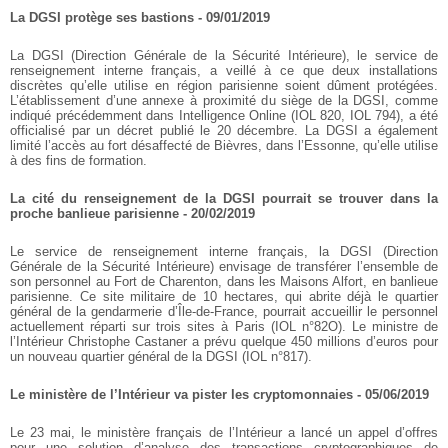
La DGSI protège ses bastions - 09/01/2019
La DGSI (Direction Générale de la Sécurité Intérieure), le service de
renseignement interne français, a veillé à ce que deux installations
discrètes qu’elle utilise en région parisienne soient dûment protégées.
L’établissement d’une annexe à proximité du siège de la DGSI, comme
indiqué précédemment dans Intelligence Online (IOL 820, IOL 794), a été
officialisé par un décret publié le 20 décembre. La DGSI a également
limité l’accès au fort désaffecté de Bièvres, dans l’Essonne, qu’elle utilise
à des fins de formation.
La cité du renseignement de la DGSI pourrait se trouver dans la
proche banlieue parisienne - 20/02/2019
Le service de renseignement interne français, la DGSI (Direction
Générale de la Sécurité Intérieure) envisage de transférer l’ensemble de
son personnel au Fort de Charenton, dans les Maisons Alfort, en banlieue
parisienne. Ce site militaire de 10 hectares, qui abrite déjà le quartier
général de la gendarmerie d’Île-de-France, pourrait accueillir le personnel
actuellement réparti sur trois sites à Paris (IOL n°82O). Le ministre de
l’Intérieur Christophe Castaner a prévu quelque 450 millions d’euros pour
un nouveau quartier général de la DGSI (IOL n°817).
Le ministère de l’Intérieur va pister les cryptomonnaies - 05/06/2019
Le 23 mai, le ministère français de l’Intérieur a lancé un appel d’offres
pour une solution d’analyse des transactions cryptographiques de