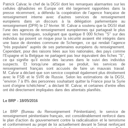
Patrick Calvar, le chef de la DGSI dont les remarques alarmantes sur les
cellules djihadistes en Europe ont été largement rapportées dans la
presse récemment, a défendu la coopération de l’agence française de
renseignement interne avec d’autres services de renseignement
européens dans un discours à la délégation parlementaire au
renseignement (DPR) le 17 février. M. Calvar a soutenu que la DGSI était
l’une des agences de renseignement européennes qui partageait le plus
avec ses homologues, soulignant que quelque 8 000 fiches "S" sur des
individus qui posent un risque pour la sécurité avaient été intégrés dans
une base de données commune de Schengen, ce qui rendait l’agence
"très populaire" auprès de ses partenaires européens du renseignement.
Cependant, pour des raisons liées aux lois nationales, des pays comme
l’Espagne et la Belgique ne partagent pas leur équivalent des fiches "S",
ce qui signifie qu’il existe des lacunes dans le suivi des individus
suspects. Et lorsqu’une attaque se produit, les services de
renseignement français sont accusés de faire un mauvais travail.
M. Calvar a déclaré que son service coopérait également plus étroitement
avec le FSB et le SVR de Russie. Selon les estimations de la DGSI,
"environ 7 à 8% des personnes souhaitant quitter la France pour la Syrie
sont d’origine tchétchène", a déclaré M. Calvar, et certaines d’entre elles
ont été directement impliquées dans des attentats planifiés.
Le BRP - 18/05/2016
Le BRP (Bureau du Renseignement Pénitentiaire), le service de
renseignement pénitentiaire français, est considérablement renforcé dans
le plan d’action du gouvernement contre la radicalisation et le terrorisme
et conformément au projet de loi actuellement devant le Sénat renforçant