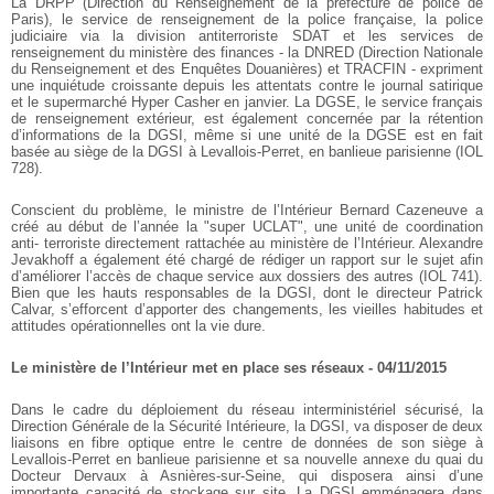
La DRPP (Direction du Renseignement de la préfecture de police de
Paris), le service de renseignement de la police française, la police
judiciaire via la division antiterroriste SDAT et les services de
renseignement du ministère des finances - la DNRED (Direction Nationale
du Renseignement et des Enquêtes Douanières) et TRACFIN - expriment
une inquiétude croissante depuis les attentats contre le journal satirique
et le supermarché Hyper Casher en janvier. La DGSE, le service français
de renseignement extérieur, est également concernée par la rétention
d’informations de la DGSI, même si une unité de la DGSE est en fait
basée au siège de la DGSI à Levallois-Perret, en banlieue parisienne (IOL
728).
Conscient du problème, le ministre de l’Intérieur Bernard Cazeneuve a
créé au début de l’année la "super UCLAT", une unité de coordination
anti- terroriste directement rattachée au ministère de l’Intérieur. Alexandre
Jevakhoff a également été chargé de rédiger un rapport sur le sujet afin
d’améliorer l’accès de chaque service aux dossiers des autres (IOL 741).
Bien que les hauts responsables de la DGSI, dont le directeur Patrick
Calvar, s’efforcent d’apporter des changements, les vieilles habitudes et
attitudes opérationnelles ont la vie dure.
Le ministère de l’Intérieur met en place ses réseaux - 04/11/2015
Dans le cadre du déploiement du réseau interministériel sécurisé, la
Direction Générale de la Sécurité Intérieure, la DGSI, va disposer de deux
liaisons en fibre optique entre le centre de données de son siège à
Levallois-Perret en banlieue parisienne et sa nouvelle annexe du quai du
Docteur Dervaux à Asnières-sur-Seine, qui disposera ainsi d’une
importante capacité de stockage sur site. La DGSI emménagera dans