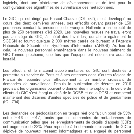
logiciels, dont une plateforme de développement et de test pour la
configuration des algorithmes de surveillance des métadonnées.
Le GIC, qui est dirigé par Pascal Chauve (IOL 752), s’est développé au
cours des deux dernières années, ses effectifs devant passer de 150
personnes pendant la présidence de François Hollande à un objectif de
plus de 250 personnes d’ici 2020. Les nouvelles recrues ne travailleront
pas au siège du GIC, à l’hôtel des Invalides, qui abrite également le
SGDSN et fournit quelque 2 000 mètres carrés de bureaux à l’Agence
Nationale de Sécurité des Systèmes d’Information (ANSSI). Au lieu de
cela, le nouveau personnel emménagera dans le nouveau bâtiment du
GIC l’année prochaine, une fois que l’équipement nécessaire aura été
installé.
Les effectifs et le matériel supplémentaires du GIC sont destinés à
permettre au service de Paris et à ses antennes dans d’autres régions de
France de répondre plus efficacement à un nombre croissant de
demandes de surveillance. Depuis la publication de décrets en 2016
précisant les organismes pouvant ordonner des interceptions, le cercle de
clients du GIC s’est élargi au-delà de la DGSE et de la DGSI et comprend
maintenant des dizaines d’unités spéciales de police et de gendarmerie
(IOL 794).
Les demandes de géolocalisation en temps réel ont fait un bond de 55%
entre 2016 et 2017, tandis que les demandes de métadonnées de
communication telles que les enregistrements de détails d’appels (CDR)
ont augmenté de 23%. Pour répondre à la demande croissante, le GIC a
déployé de nouveaux réseaux informatiques et a engagé du personnel