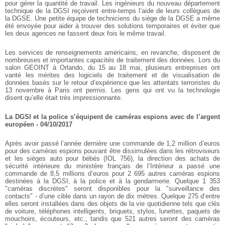
pour gérer la quantité de travail. Les ingénieurs du nouveau département
technique de la DGSI reçoivent entre-temps l’aide de leurs collègues de
la DGSE. Une petite équipe de techniciens du siège de la DGSE a même
été envoyée pour aider à trouver des solutions temporaires et éviter que
les deux agences ne fassent deux fois le même travail.
Les services de renseignements américains, en revanche, disposent de
nombreuses et importantes capacités de traitement des données. Lors du
salon GEOINT à Orlando, du 15 au 18 mai, plusieurs entreprises ont
vanté les mérites des logiciels de traitement et de visualisation de
données basés sur le retour d’expérience que les attentats terroristes du
13 novembre à Paris ont permis. Les gens qui ont vu la technologie
disent qu’elle était très impressionnante.
La DGSI et la police s’équipent de caméras espions avec de l’argent
européen - 04/10/2017
Après avoir passé l’année dernière une commande de 1,2 million d’euros
pour des caméras espions pouvant être dissimulées dans les rétroviseurs
et les sièges auto pour bébés (IOL 756), la direction des achats de
sécurité intérieure du ministère français de l’Intérieur a passé une
commande de 8,5 millions d’euros pour 2 695 autres caméras espions
destinées à la DGSI, à la police et à la gendarmerie. Quelque 1 353
"caméras discrètes" seront disponibles pour la "surveillance des
contacts" - d’une cible dans un rayon de dix mètres. Quelque 275 d’entre
elles seront installées dans des objets de la vie quotidienne tels que clés
de voiture, téléphones intelligents, briquets, stylos, lunettes, paquets de
mouchoirs, écouteurs, etc., tandis que 521 autres seront des caméras