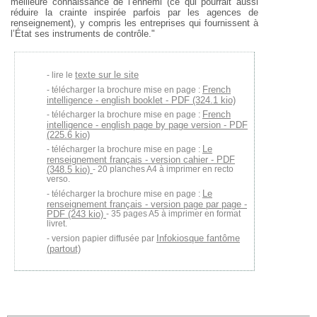
meilleure connaissance de l’ennemi (ce qui pourrait aussi
réduire la crainte inspirée parfois par les agences de
renseignement), y compris les entreprises qui fournissent à
l’État ses instruments de contrôle."
texte sur le site
lire le
French
télécharger la brochure mise en page :
intelligence - english booklet - PDF (324.1 kio)
French
télécharger la brochure mise en page :
intelligence - english page by page version - PDF
(225.6 kio)
Le
télécharger la brochure mise en page :
renseignement français - version cahier - PDF
(348.5 kio)
- 20 planches A4 à imprimer en recto
verso.
Le
télécharger la brochure mise en page :
renseignement français - version page par page -
PDF (243 kio)
- 35 pages A5 à imprimer en format
livret.
Infokiosque fantôme
version papier diffusée par
(partout)