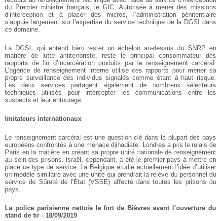
du Premier ministre français, le GIC. Autorisée à mener des missions
d’interception et à placer des micros, l’administration pénitentiaire
s’appuie largement sur l’expertise du service technique de la DGSI dans
ce domaine.
La DGSI, qui entend bien rester un échelon au-dessus du SNRP en
matière de lutte antiterroriste, reste le principal consommateur des
rapports de fin d’incarcération produits par le renseignement carcéral.
L’agence de renseignement interne utilise ces rapports pour mener sa
propre surveillance des individus signalés comme étant à haut risque.
Les deux services partagent également de nombreux sélecteurs
techniques utilisés pour intercepter les communications entre les
suspects et leur entourage.
Imitateurs internationaux
Le renseignement carcéral est une question clé dans la plupart des pays
européens confrontés à une menace djihadiste. Londres a pris le relais de
Paris en la matière en créant sa propre unité nationale de renseignement
au sein des prisons. Israël, cependant, a été le premier pays à mettre en
place ce type de service. La Belgique étudie actuellement l’idée d’utiliser
un modèle similaire avec une unité qui prendrait la relève du personnel du
service de Sûreté de l’État (VSSE) affecté dans toutes les prisons du
pays.
La police parisienne nettoie le fort de Bièvres avant l’ouverture du
stand de tir - 18/09/2019