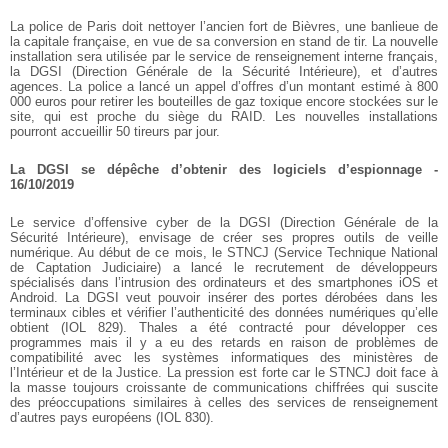
La police de Paris doit nettoyer l’ancien fort de Bièvres, une banlieue de
la capitale française, en vue de sa conversion en stand de tir. La nouvelle
installation sera utilisée par le service de renseignement interne français,
la DGSI (Direction Générale de la Sécurité Intérieure), et d’autres
agences. La police a lancé un appel d’offres d’un montant estimé à 800
000 euros pour retirer les bouteilles de gaz toxique encore stockées sur le
site, qui est proche du siège du RAID. Les nouvelles installations
pourront accueillir 50 tireurs par jour.
La DGSI se dépêche d’obtenir des logiciels d’espionnage -
16/10/2019
Le service d’offensive cyber de la DGSI (Direction Générale de la
Sécurité Intérieure), envisage de créer ses propres outils de veille
numérique. Au début de ce mois, le STNCJ (Service Technique National
de Captation Judiciaire) a lancé le recrutement de développeurs
spécialisés dans l’intrusion des ordinateurs et des smartphones iOS et
Android. La DGSI veut pouvoir insérer des portes dérobées dans les
terminaux cibles et vérifier l’authenticité des données numériques qu’elle
obtient (IOL 829). Thales a été contracté pour développer ces
programmes mais il y a eu des retards en raison de problèmes de
compatibilité avec les systèmes informatiques des ministères de
l’Intérieur et de la Justice. La pression est forte car le STNCJ doit face à
la masse toujours croissante de communications chiffrées qui suscite
des préoccupations similaires à celles des services de renseignement
d’autres pays européens (IOL 830).