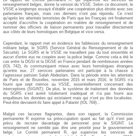
renseignement belges, donne la version du VSSE. Selon ce document, le
VSSE a longtemps essayé d’établir une coopération plus étroite avec ses
partenaires français, mais ces derniers n’ont pas répondu. Ce n’est
qu’après les attentats terroristes de Paris que les Français ont finalement
accepté d’accroître la coopération en matière de renseignement et de
nommer des officiers de liaison permanents pour travailler directement
aux côtés de leurs homologues en Belgique et vice versa.
Cependant, le rapport met en évidence les faiblesses du renseignement
militaire belge, le SGRS (Service Général du Renseignement et de la
Sécurité). Le SGRS et le VSSE ne travaillent pas du tout ensemble et
aucun d’entre eux ne coopère avec la police belge. Comme cela a été le
cas entre la DGSI et la DGSE en France pendant de nombreuses années
(IOL 742), ils communiquent mieux avec leurs homologues étrangers
qu’entre eux. 27 services partenaires ont participé à la chasse à
l’agresseur parisien Salah Abdeslam. Dans la période entre les attentats
de Paris et de Bruxelles, novembre 2015 et mars 2016, le SGRS n’a
fourni que sept mémos au VSSE, essentiellement concernant des
interceptions (SIGINT). De plus, le système de traitement des données
du SGRS s’est avéré totalement inadéquat et n’a pas fourni aux
enquêteurs les données qui existaient mais qui n’ont pu être localisées.
Peut-être devraient-ils faire appel à Palantir (IOL 769)...
Malgré ces lacunes flagrantes, dans son rapport, la Commission
permanente R exprime sa préoccupation quant au fait qu’il n’est pas
prévu de recruter davantage de personnel pour le SIGINT. Le
renseignement ne semble pas être une priorité pour le gouvernement
belge. Le Comité permanent R, qui supervise les services de