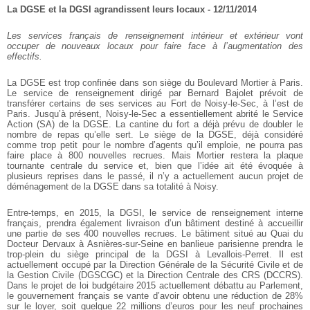
La DGSE et la DGSI agrandissent leurs locaux - 12/11/2014
Les services français de renseignement intérieur et extérieur vont
occuper de nouveaux locaux pour faire face à l’augmentation des
effectifs.
La DGSE est trop confinée dans son siège du Boulevard Mortier à Paris.
Le service de renseignement dirigé par Bernard Bajolet prévoit de
transférer certains de ses services au Fort de Noisy-le-Sec, à l’est de
Paris. Jusqu’à présent, Noisy-le-Sec a essentiellement abrité le Service
Action (SA) de la DGSE. La cantine du fort a déjà prévu de doubler le
nombre de repas qu’elle sert. Le siège de la DGSE, déjà considéré
comme trop petit pour le nombre d’agents qu’il emploie, ne pourra pas
faire place à 800 nouvelles recrues. Mais Mortier restera la plaque
tournante centrale du service et, bien que l’idée ait été évoquée à
plusieurs reprises dans le passé, il n’y a actuellement aucun projet de
déménagement de la DGSE dans sa totalité à Noisy.
Entre-temps, en 2015, la DGSI, le service de renseignement interne
français, prendra également livraison d’un bâtiment destiné à accueillir
une partie de ses 400 nouvelles recrues. Le bâtiment situé au Quai du
Docteur Dervaux à Asnières-sur-Seine en banlieue parisienne prendra le
trop-plein du siège principal de la DGSI à Levallois-Perret. Il est
actuellement occupé par la Direction Générale de la Sécurité Civile et de
la Gestion Civile (DGSCGC) et la Direction Centrale des CRS (DCCRS).
Dans le projet de loi budgétaire 2015 actuellement débattu au Parlement,
le gouvernement français se vante d’avoir obtenu une réduction de 28%
sur le loyer, soit quelque 22 millions d’euros pour les neuf prochaines