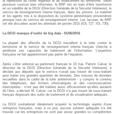
la répression du crime organisé et du financement du terrorisme. Selon
plusieurs sources bien informées, le BRP est en train d’être transformé
en un satellite de la DGSI (Direction Générale de la Sécurité Intérieure), le
service de renseignement interne français, dans les prisons. Le matériel
et les agents mis à la disposition du système pénitentiaire proviendront
presque tous du service de renseignement interne. Les lacunes du BRP
ont été discutées avant les attentats de janvier 2015 (IOL 727, IOL 730).
La DGSI manque d’outils de big data - 01/06/2016
La plupart des effectifs de la DGSI travaillent à la lutte contre le
terrorisme et le service de renseignement interne français cherche à
améliorer ses capacités de traitement de l’information. L’expertise
française ne fait apparemment pas partie de l’équation.
Après s’être adressé au parlement français le 10 mai, Patrick Calvar, le
directeur de la DGSI (Direction Générale de la Sécurité Intérieure), a
déclaré aux députés que le service n’avait pas trouvé de sous-traitant
pour traiter ses grandes quantités de données. Des masses de données
recueillies dans le cadre de la lutte antiterroriste - y compris le contenu
des téléphones, des fichiers informatiques et des communications
interceptées - n’ont pas été traitées aussi efficacement qu’elles auraient
dû l’être, a déclaré M. Calvar, car la DGSI n’a pas trouvé de sous-traitant
français disposant des outils de traitement et de visualisation adéquats.
La DGSI souhaiterait idéalement acquérir la technologie auprès d’une
entreprise française, mais à ce jour, aucune solution adéquate n’a été
trouvée car les entreprises ne sont pas assez grandes ou compétentes