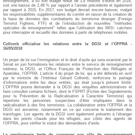
renseignement, a vu son budget réduit de 3,8 millions d’euros en 2016,
soit une baisse de 2,48 % par rapport à l’année précédente et également
par rapport à 2015. En 2017, son budget devrait encore baisser, malgré
les responsabilités supplémentaires du comité en raison de la création de
la base de données des combattants du terrorisme étranger (Foreign
Terrorist Fighters, FTF) et de l’introduction de nouvelles "méthodes
spéciales de renseignement" telles que l’utilisation des IMSI- catchers
pour intercepter et recueillir des données à partir de téléphones mobiles.
Collomb officialise les relations entre la DGSI et l’OFPRA -
16/05/2018
Un projet de loi sur l’immigration et le droit d’asile qui sera examiné par le
Sénat en juin formalisera les relations entre le service de renseignement
intérieur, la DGSI, et l’Office Français de Protection des Réfugiés et
Apatrides, l’OFPRA. L’article 4 du projet de loi, qui a été défendu en avril
par le ministre de l’Intérieur Gérard Collomb, renforcera le partage
d’informations entre les deux entités, qui était jusqu’à présent limité.
L’OFPRA pourra demander à la DGSI des enquêtes administratives et
faire consulter certains fichiers, dont le FSPRT (Fichier des Signalements
pour la Prévention de la Radicalisation à Caractère Terroriste) qui
répertorie les personnes suspectées d’être impliquées dans la
radicalisation à des fins terroristes. La collaboration entre l’OFPRA et la
DGSI est ancienne, notamment en ce qui concerne le traitement des
transfuges. Les agents de la DGSI sont également présents à l’étranger
dans les points chauds pour les réfugiés, aux côtés des agents de
l’OFPRA, pour vérifier le statut des demandeurs d’asile.
La gendarmerie tente de conserver son rôle de renseignement