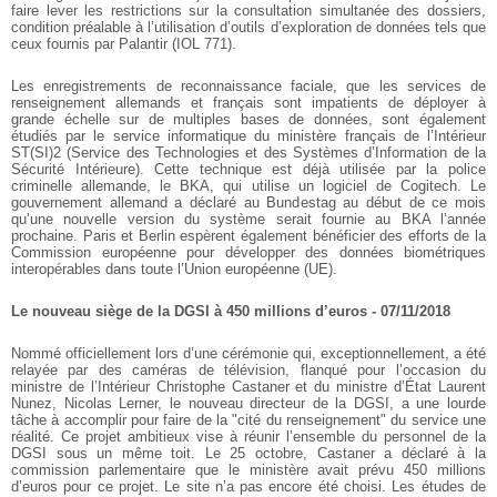
faire lever les restrictions sur la consultation simultanée des dossiers,
condition préalable à l’utilisation d’outils d’exploration de données tels que
ceux fournis par Palantir (IOL 771).
Les enregistrements de reconnaissance faciale, que les services de
renseignement allemands et français sont impatients de déployer à
grande échelle sur de multiples bases de données, sont également
étudiés par le service informatique du ministère français de l’Intérieur
ST(SI)2 (Service des Technologies et des Systèmes d’Information de la
Sécurité Intérieure). Cette technique est déjà utilisée par la police
criminelle allemande, le BKA, qui utilise un logiciel de Cogitech. Le
gouvernement allemand a déclaré au Bundestag au début de ce mois
qu’une nouvelle version du système serait fournie au BKA l’année
prochaine. Paris et Berlin espèrent également bénéficier des efforts de la
Commission européenne pour développer des données biométriques
interopérables dans toute l’Union européenne (UE).
Le nouveau siège de la DGSI à 450 millions d’euros - 07/11/2018
Nommé officiellement lors d’une cérémonie qui, exceptionnellement, a été
relayée par des caméras de télévision, flanqué pour l’occasion du
ministre de l’Intérieur Christophe Castaner et du ministre d’État Laurent
Nunez, Nicolas Lerner, le nouveau directeur de la DGSI, a une lourde
tâche à accomplir pour faire de la "cité du renseignement" du service une
réalité. Ce projet ambitieux vise à réunir l’ensemble du personnel de la
DGSI sous un même toit. Le 25 octobre, Castaner a déclaré à la
commission parlementaire que le ministère avait prévu 450 millions
d’euros pour ce projet. Le site n’a pas encore été choisi. Les études de