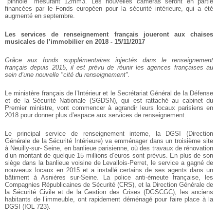
"pinhole" mesurant 12mm3. Les nouvelles caméras seront en partie
financées par le Fonds européen pour la sécurité intérieure, qui a été
augmenté en septembre.
Les services de renseignement français joueront aux chaises
musicales de l’immobilier en 2018 - 15/11/2017
Grâce aux fonds supplémentaires injectés dans le renseignement
français depuis 2015, il est prévu de réunir les agences françaises au
sein d’une nouvelle "cité du renseignement".
Le ministère français de l’Intérieur et le Secrétariat Général de la Défense
et de la Sécurité Nationale (SGDSN), qui est rattaché au cabinet du
Premier ministre, vont commencer à agrandir leurs locaux parisiens en
2018 pour donner plus d’espace aux services de renseignement.
Le principal service de renseignement interne, la DGSI (Direction
Générale de la Sécurité Intérieure) va emménager dans un troisième site
à Neuilly-sur- Seine, en banlieue parisienne, où des travaux de rénovation
d’un montant de quelque 15 millions d’euros sont prévus. En plus de son
siège dans la banlieue voisine de Levallois-Perret, le service a gagné de
nouveaux locaux en 2015 et a installé certains de ses agents dans un
bâtiment à Asnières sur-Seine. La police anti-émeute française, les
Compagnies Républicaines de Sécurité (CRS), et la Direction Générale de
la Sécurité Civile et de la Gestion des Crises (DGSCGC), les anciens
habitants de l’immeuble, ont rapidement déménagé pour faire place à la
DGSI (IOL 723).