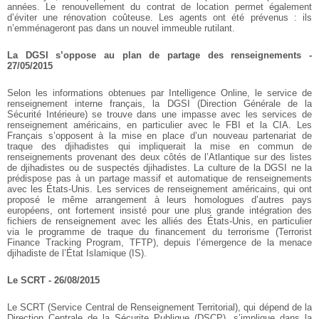
années. Le renouvellement du contrat de location permet également
d’éviter une rénovation coûteuse. Les agents ont été prévenus : ils
n’emménageront pas dans un nouvel immeuble rutilant.
La DGSI s’oppose au plan de partage des renseignements -
27/05/2015
Selon les informations obtenues par Intelligence Online, le service de
renseignement interne français, la DGSI (Direction Générale de la
Sécurité Intérieure) se trouve dans une impasse avec les services de
renseignement américains, en particulier avec le FBI et la CIA. Les
Français s’opposent à la mise en place d’un nouveau partenariat de
traque des djihadistes qui impliquerait la mise en commun de
renseignements provenant des deux côtés de l’Atlantique sur des listes
de djihadistes ou de suspectés djihadistes. La culture de la DGSI ne la
prédispose pas à un partage massif et automatique de renseignements
avec les États-Unis. Les services de renseignement américains, qui ont
proposé le même arrangement à leurs homologues d’autres pays
européens, ont fortement insisté pour une plus grande intégration des
fichiers de renseignement avec les alliés des États-Unis, en particulier
via le programme de traque du financement du terrorisme (Terrorist
Finance Tracking Program, TFTP), depuis l’émergence de la menace
djihadiste de l’État Islamique (IS).
Le SCRT - 26/08/2015
Le SCRT (Service Central de Renseignement Territorial), qui dépend de la
Direction Centrale de la Sécurite Publique (DSCP), s’implique dans la