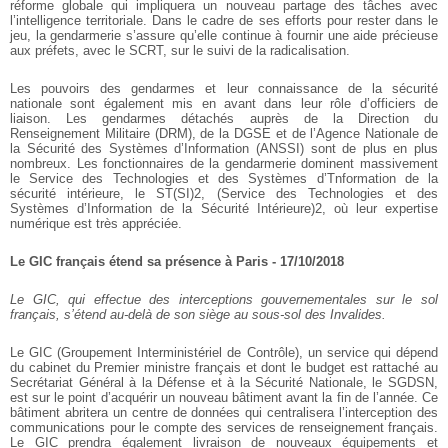
réforme globale qui impliquera un nouveau partage des tâches avec
l’intelligence territoriale. Dans le cadre de ses efforts pour rester dans le
jeu, la gendarmerie s’assure qu’elle continue à fournir une aide précieuse
aux préfets, avec le SCRT, sur le suivi de la radicalisation.
Les pouvoirs des gendarmes et leur connaissance de la sécurité
nationale sont également mis en avant dans leur rôle d’officiers de
liaison. Les gendarmes détachés auprès de la Direction du
Renseignement Militaire (DRM), de la DGSE et de l’Agence Nationale de
la Sécurité des Systèmes d’Information (ANSSI) sont de plus en plus
nombreux. Les fonctionnaires de la gendarmerie dominent massivement
le Service des Technologies et des Systèmes d’Tnformation de la
sécurité intérieure, le ST(SI)2, (Service des Technologies et des
Systèmes d’Information de la Sécurité Intérieure)2, où leur expertise
numérique est très appréciée.
Le GIC français étend sa présence à Paris - 17/10/2018
Le GIC, qui effectue des interceptions gouvernementales sur le sol
français, s’étend au-delà de son siège au sous-sol des Invalides.
Le GIC (Groupement Interministériel de Contrôle), un service qui dépend
du cabinet du Premier ministre français et dont le budget est rattaché au
Secrétariat Général à la Défense et à la Sécurité Nationale, le SGDSN,
est sur le point d’acquérir un nouveau bâtiment avant la fin de l’année. Ce
bâtiment abritera un centre de données qui centralisera l’interception des
communications pour le compte des services de renseignement français.
Le GIC prendra également livraison de nouveaux équipements et