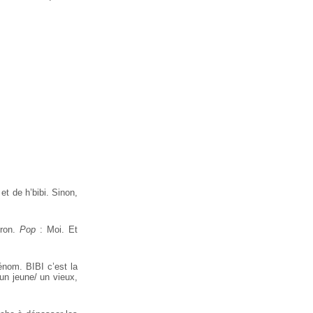
et de h’bibi. Sinon,
pron.
Pop
: Moi. Et
énom. BIBI c’est la
un jeune/ un vieux,