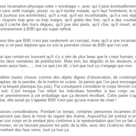
our incarnation physique cette « enveloppe », avec qui il peut éventuellemen
sans arrêt manger, pisser, vu qu’il tombe malade, qu’il faut l’entretenir, le la
aid (surtout ses extrémités), qu’il a mal, qu’il est inconfortable, qu’il a ses rè
st toujours trop gros ou trop maigre, qu’il gratte des fois, qu’il a des courba
 qu’il crache des trucs dégueu, qu’il pue des pieds, qu’il chie, qu’il meurt, e
contrairement à BIBI qui est super raffiné.
our dire que BIBI n’est pas seulement un concept, mais qu’il a une incarnati
e si on peut déplorer que ce soit la première chose de BIBI que l’on voit.
ai que certain-es trouvent qu’il n’y a rien de plus beau que le corps humain,
après deux semaines de putréfaction. Mais bon, les dégoûts et les douleurs, e
reste aussi hein, ..., moi ce que j’en dit, c’est que tout ça n’engage que moi.
idérer toutes choses comme des objets dignes d’observation, de contempl
raphier, de le peindre, de le mettre en scène. Je pense que l’on peut envisag
de la beauté plastique (ou pas). Par conséquent considérer le corps féminin 
oit. C’est lorsque l’on réduit les individues femelles à leur corps o
t premièrement à cet emballage que ça devient révoltant. Cette partie s’a
ue, elle aurait pu s’appeler BIBI n’est pas qu’une masse de chair !
asses considérations. Pendant ce temps, certaines personnes incarnées d’
issent pas dans le miroir du regard des Autres. Aujourd’hui (et surtout si o
er son corps en le rendant plus conforme à la représentation que l’on se fait
mones, en se laissant pousser les poils de la tête, avec des cicatrices décor
mettant des faux seins, tout ça tout ça.