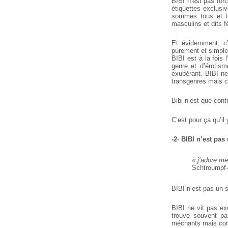
BIBI n’est pas for
étiquettes exclusi
sommes tous et to
masculins et dits 
Et évidemment, c’
purement et simple
BIBI est à la fois 
genre et d’érotism
exubérant. BIBI ne
transgenres mais c
Bibi n’est que cont
C’est pour ça qu’il 
-2- BIBI n’est pa
« j’adore m
Schtroumpf-
BIBI n’est pas un s
BIBI ne vit pas ex
trouve souvent pa
méchants mais cont