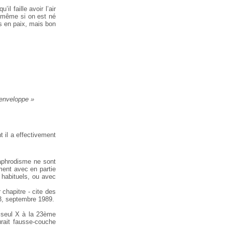
l faille avoir l’air
 même si on est né
ps en paix, mais bon
’enveloppe »
 il a effectivement
maphrodisme ne sont
ment avec en partie
habituels, ou avec
r chapitre - cite des
, septembre 1989.
 seul X à la 23ème
urait fausse-couche