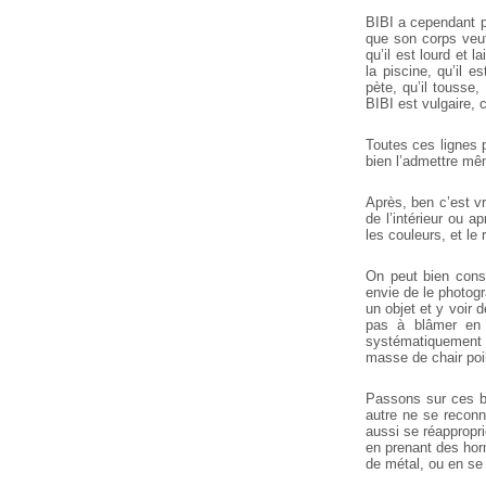
BIBI a cependant p
que son corps veut 
qu’il est lourd et l
la piscine, qu’il e
pète, qu’il tousse,
BIBI est vulgaire, 
Toutes ces lignes p
bien l’admettre mêm
Après, ben c’est vr
de l’intérieur ou 
les couleurs, et le 
On peut bien cons
envie de le photog
un objet et y voir 
pas à blâmer en s
systématiquement e
masse de chair poil
Passons sur ces b
autre ne se reconna
aussi se réappropri
en prenant des hor
de métal, ou en se 