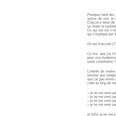
Pourquoi faire des 
autour de moi, je
Chacun-e tente de s
se mater le nombri
Ce qui est sûr c’e
qui s’explique par 
On est d’accord (??
Ce truc que j’ai l’
pour moi évidemme
votre constitution ?
L’intérêt de mettr
résister aux intégr
que j’ai pas envie 
colle au long de not
–
je ne me sens pa
–
je ne me sens pa
–
je ne me sens pas
–
je ne me sens pa
et enfin je ne me 