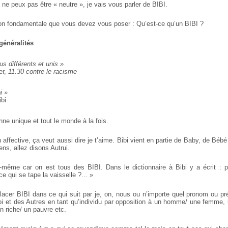
e ne peux pas être « neutre », je vais vous parler de BIBI.
on fondamentale que vous devez vous poser : Qu’est-ce qu’un BIBI ?
généralités
s différents et unis »
er,
11.30 contre le racisme
i »
bi
ne unique et tout le monde à la fois.
 affective, ça veut aussi dire je t’aime. Bibi vient en partie de Baby, de Bébé 
ens, allez disons Autrui.
i-même car on est tous des BIBI. Dans le dictionnaire à Bibi y a écrit : 
-ce qui se tape la vaisselle ?... »
lacer BIBI dans ce qui suit par je, on, nous ou n’importe quel pronom ou pr
oi et des Autres en tant qu’individu par opposition à un homme/ une femme, 
un riche/ un pauvre etc.