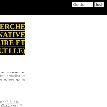
HERCHE
NATIVE
AIRE ET
UELLE)
mes sociales, en
ées, sexuelles et
les normes qui ne
BIBI à la
age :
 (252.1 kio)
- 13