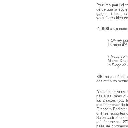
Pour ma part j’ai t
de ce que la soci
garçon...), bref je
vous faîtes bien c
-4- BIBI a un sexe
« Oh my go
La reine d’A
« Nous somm
Michel Dora
in
Éloge de l
BIBI ne se définit
des attributs sexue
D’ailleurs le sous
pas aussi rares qu
les 2 sexes (pas 
des hormones de tr
Elisabeth Badinter
chiffres rapportés
Selon cette étude :
–
1 femme sur 2700
paire de chromosom