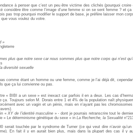
endance à penser que c’est un peu être victime des clichés (pourquoi croire qu’i
été considère être comme l’image d’une femme si on se sent femme ? et ça
 vois pas trop pourquoi modifier le support de base, je préfère laisser mon cor
e que vous voulez du votre.
d »
ngleterre
es plus que notre sexe car nous sommes plus que notre corps qui n’est qu
is
a diversité sexuelle
 pas comme étant un homme ou une femme, comme je l’ai déjà dit, cependant
ls que ça lui convienne ou pas.
-titre « BIBI a un sexe » est inexact car parfois il en a deux. Les cas d’her
e ça. Toujours selon M. Dorais entre 1 et 4% de la population naît physique
forcément avec un vagin et un pénis, mais en n’ayant pas les chromosomes 
avers).
 in «
XY de l’identité masculine
» - dont je pourrais retranscrire tout le dernie
 de « Le déterminisme génétique du sexe » in
La Recherche, la Sexualité
n°213
 serait touchée par le syndrome de Turner (ce qui veut dire n’avoir qu’un
e). En fait il y en aurait bien plus, mais dans la plupart des cas il y a