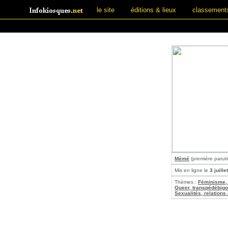
le site
éditions & lieux
classement
Mémé
(première parut
Mis en ligne le
3 juille
Thèmes :
Féminisme, 
Queer, transpédébig
Sexualités, relations 