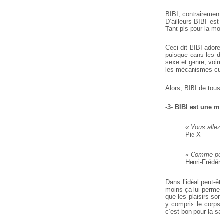
BIBI, contrairemen
D’ailleurs BIBI es
Tant pis pour la mo
Ceci dit BIBI adore
puisque dans les de
sexe et genre, voi
les mécanismes cul
Alors, BIBI de tous
-3- BIBI est une 
« Vous allez
Pie X
« Comme port
Henri-Frédér
Dans l’idéal peut-ê
moins ça lui permet
que les plaisirs so
y compris le corp
c’est bon pour la s