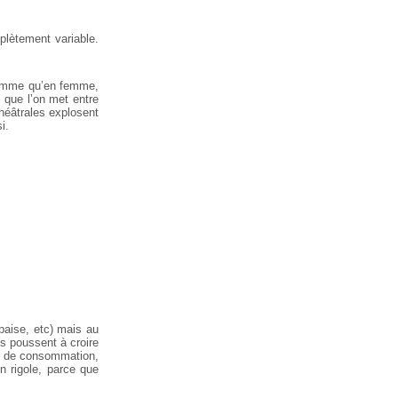
plètement variable.
n homme qu’en femme,
f que l’on met entre
héâtrales explosent
i.
 baise, etc) mais au
us poussent à croire
it de consommation,
 rigole, parce que