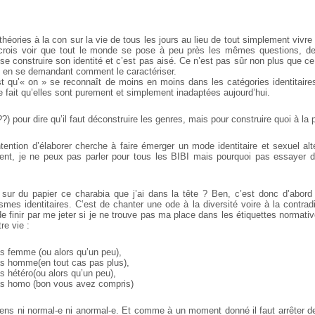
théories à la con sur la vie de tous les jours au lieu de tout simplement vivr
 crois voir que tout le monde se pose à peu près les mêmes questions, de 
e construire son identité et c’est pas aisé. Ce n’est pas sûr non plus que ce 
l en se demandant comment le caractériser.
st qu’« on » se reconnaît de moins en moins dans les catégories identitaires 
le fait qu’elles sont purement et simplement inadaptées aujourd’hui.
?) pour dire qu’il faut déconstruire les genres, mais pour construire quoi à la 
intention d’élaborer cherche à faire émerger un mode identitaire et sexuel alter
nt, je ne peux pas parler pour tous les BIBI mais pourquoi pas essayer d’
e sur du papier ce charabia que j’ai dans la tête ? Ben, c’est donc d’abor
ismes identitaires. C’est de chanter une ode à la diversité voire à la contradi
de finir par me jeter si je ne trouve pas ma place dans les étiquettes normati
re vie :
s femme (ou alors qu’un peu),
s homme(en tout cas pas plus),
 hétéro(ou alors qu’un peu),
s homo (bon vous avez compris)
sens ni normal-e ni anormal-e. Et comme à un moment donné il faut arrêter de 