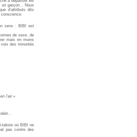
rche à dépasser les
s un garçon... Nous
e d’attributs dits
a conscience.
on sens : BIBI est
hotomies de sexe, de
queer mais en moins
 voix des minorités
n l’air »
alan...
-taliste où BIBI ne
bat pas contre des