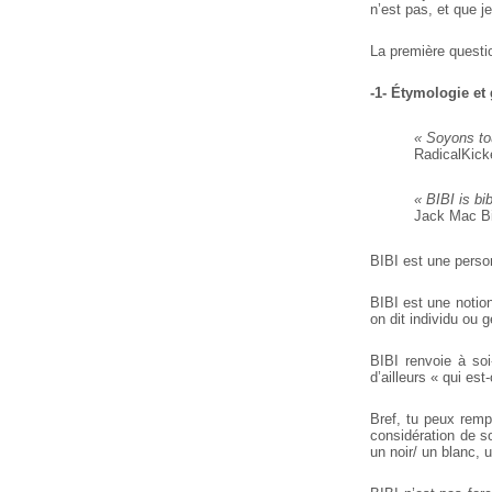
n’est pas, et que j
La première questi
-1- Étymologie et 
« Soyons tou
RadicalKick
« BIBI is bib
Jack Mac Bi
BIBI est une person
BIBI est une notion
on dit individu ou g
BIBI renvoie à so
d’ailleurs « qui est
Bref, tu peux remp
considération de s
un noir/ un blanc, 