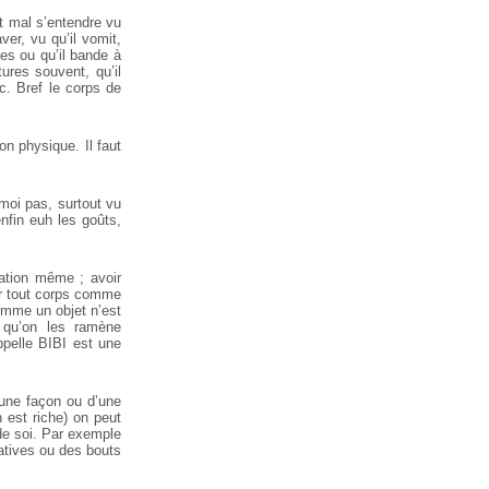
t mal s’entendre vu
ver, vu qu’il vomit,
gles ou qu’il bande à
tures souvent, qu’il
tc. Bref le corps de
on physique. Il faut
 moi pas, surtout vu
nfin euh les goûts,
ation même ; avoir
er tout corps comme
comme un objet n’est
u qu’on les ramène
ppelle BIBI est une
une façon ou d’une
n est riche) on peut
 de soi. Par exemple
atives ou des bouts