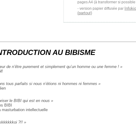
pages A4 (à transformer si possible
Infoki
version papier diffusée par
(partout)
INTRODUCTION AU BIBISME
eur de n’être purement et simplement qu’un homme ou une femme ! »
lf
ons tous parfaits si nous n’étions ni hommes ni femmes »
lien
éoriser le BIBI qui est en nous »
es BIBI
 masturbation intellectuelle
kkkkkkkoi ?!! »