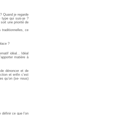
e ? Quand je regarde
type qui suis-je ?
soit une priorité de
traditionnelles, ce
place ?
natif idéal... Idéal
apporter matière à
d de dénoncer et de
ction et enfin c’est
ves qu’on (se- nous)
définir ce que l’on