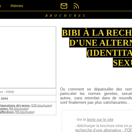
s
thèmes
BROCHURES
BIBI À LA REC
D’UNE ALTER
(IDENTIT
SEX
Ou comment se dépatouiller des nor
ion : 2004)
particulier les normes genrées, sexu
autres, sans retomber dans de nouvel
t 2004
sont finalement pas plus satisfaisantes...
(questions de) genre
(150 brochures)
ouines
(68 brochures)
affectives
(58 brochures)
texte sur le site
lire le
télécharger la brochure mise en p
recherche d’une alternative - PDF