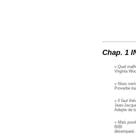
Chap. 1 
« Quel malh
Virginia Woo
« Nous seri
Proverbe ita
« Il faut th
Jean-Jacqu
Adepte de la
« Mais pour
BIBI
désemparé.