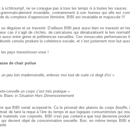
t à schtroumpf, ne se conjugue pas à tous les temps ni à toutes les sauces.
t grammaticalement invariable, contrairement à son humeur qui elle est com
de du complexe d’oppression féminine, BIBI est invariable et majuscule !!!
 se déguiser et se travestir. D’ailleurs BIBI peut aussi bien se travestir e
ux cas il s’agit de clichés, de caricatures qui dénaturalisent le lien normati
re aussi entre genre et préférences sexuelles. Ces minuscules performances t
turels censés produire la cohérence sociale, et c’est justement mon but auss
 les pays travestissez-vous !
masse de chair poilue
 un peu loin mademoiselle, enlevez moi tout de suite ce doigt d’ici »
e-cervelle un corps c’est très pratique »
ic Blanc in
Situation Hors Dimensionnement
tre que BIBI serait acorporel-le. Ca le priverait des plaisirs du corps (bouffe,
trait de faire la nique à l’ère du temps et aux logiques consuméristes qui no
nt matériels voir corporels.
BIBI n’est pas content-e que tout devienne produ
s qui devient objet de consommation sexuelle. Bon, en même temps BIBI en
anté.