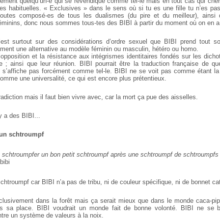
cément quelqu’un-e qui se revendique comme tel-le mais en tout cas qui che
ves habituelles. « Exclusives » dans le sens où si tu es une fille tu n’es pa
utes composé-es de tous les dualismes (du pire et du meilleur), ainsi qu
féminins, donc nous sommes tous-tes des BIBI à partir du moment où on en 
est surtout sur des considérations d’ordre sexuel que BIBI prend tout s
ment une alternative au modèle féminin ou masculin, hétéro ou homo.
l’opposition et la résistance aux intégrismes identitaires fondés sur les dic
e ; ainsi que leur réunion. BIBI pourrait être la traduction française de 
 s’affiche pas forcément comme tel-le. BIBI ne se voit pas comme étant la
omme une universalité, ce qui est encore plus prétentieux.
radiction mais il faut bien vivre avec, car la mort ça pue des aisselles.
y a des BIBI...
s un schtroumpf
e schtroumpfer un bon petit schtroumpf après une schtroumpf de schtroumpfs e
bibi
chtroumpf car BIBI n’a pas de tribu, ni de couleur spécifique, ni de bonnet cat
clusivement dans la forêt mais ça serait mieux que dans le monde caca-pipi
s sa place. BIBI voudrait un monde fait de bonne volonté. BIBI ne se 
re un système de valeurs à la noix.