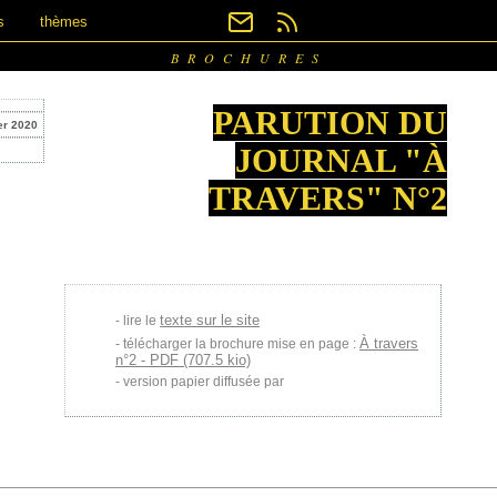
s
thèmes
BROCHURES
PARUTION DU
er 2020
JOURNAL "À
TRAVERS" N°2
texte sur le site
lire le
À travers
télécharger la brochure mise en page :
n°2 - PDF (707.5 kio)
version papier diffusée par