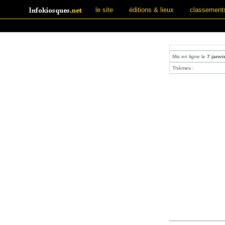
le site
éditions & lieux
classement
Mis en ligne le
7 janvi
Thèmes :