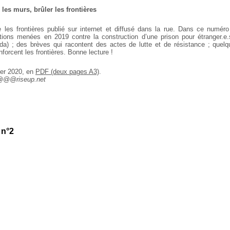
 les murs, brûler les frontières
re les frontières publié sur internet et diffusé dans la rue. Dans ce numér
tions menées en 2019 contre la construction d’une prison pour étranger.e
a) ; des brèves qui racontent des actes de lutte et de résistance ; quel
nforcent les frontières. Bonne lecture !
ier 2020, en
PDF (deux pages A3)
.
s@@@riseup.net
 n°2