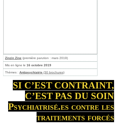
Zinzin Zine
(première parution : mars 2019)
Mis en ligne le
16 octobre 2019
Thèmes :
Antipsychiatrie
(30 brochures)
SI C’EST CONTRAINT,
C’EST PAS DU SOIN
Psychiatrisé.es contre les
traitements forcés