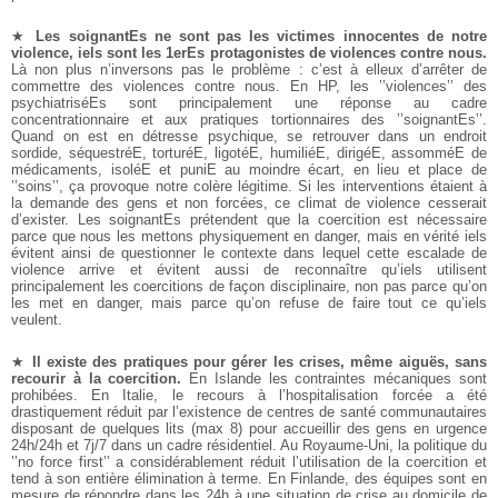
★
Les soignantEs ne sont pas les victimes innocentes de notre
violence, iels sont les 1erEs protagonistes de violences contre nous.
Là non plus n’inversons pas le problème : c’est à elleux d’arrêter de
commettre des violences contre nous. En HP, les ’’violences’’ des
psychiatriséEs sont principalement une réponse au cadre
concentrationnaire et aux pratiques tortionnaires des ’’soignantEs’’.
Quand on est en détresse psychique, se retrouver dans un endroit
sordide, séquestréE, torturéE, ligotéE, humiliéE, dirigéE, assomméE de
médicaments, isoléE et puniE au moindre écart, en lieu et place de
’’soins’’, ça provoque notre colère légitime. Si les interventions étaient à
la demande des gens et non forcées, ce climat de violence cesserait
d’exister. Les soignantEs prétendent que la coercition est nécessaire
parce que nous les mettons physiquement en danger, mais en vérité iels
évitent ainsi de questionner le contexte dans lequel cette escalade de
violence arrive et évitent aussi de reconnaître qu’iels utilisent
principalement les coercitions de façon disciplinaire, non pas parce qu’on
les met en danger, mais parce qu’on refuse de faire tout ce qu’iels
veulent.
★
Il existe des pratiques pour gérer les crises, même aiguës, sans
recourir à la coercition.
En Islande les contraintes mécaniques sont
prohibées. En Italie, le recours à l’hospitalisation forcée a été
drastiquement réduit par l’existence de centres de santé communautaires
disposant de quelques lits (max 8) pour accueillir des gens en urgence
24h/24h et 7j/7 dans un cadre résidentiel. Au Royaume-Uni, la politique du
’’no force first’’ a considérablement réduit l’utilisation de la coercition et
tend à son entière élimination à terme. En Finlande, des équipes sont en
mesure de répondre dans les 24h à une situation de crise au domicile de