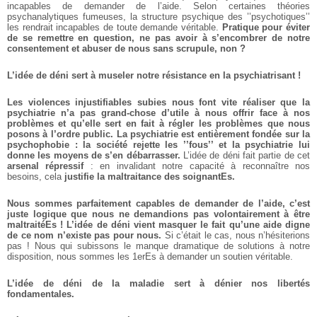
incapables de demander de l’aide. Selon certaines théories
psychanalytiques fumeuses, la structure psychique des ’’psychotiques’’
les rendrait incapables de toute demande véritable.
Pratique pour éviter
de se remettre en question, ne pas avoir à s’encombrer de notre
consentement et abuser de nous sans scrupule, non ?
L’idée de déni sert à museler notre résistance en la psychiatrisant !
Les violences injustifiables subies nous font vite réaliser que la
psychiatrie n’a pas grand-chose d’utile à nous offrir face à nos
problèmes et qu’elle sert en fait à régler les problèmes que nous
posons à l’ordre public. La psychiatrie est entièrement fondée sur la
psychophobie : la société rejette les ’’fous’’ et la psychiatrie lui
donne les moyens de s’en débarrasser.
L’idée de déni fait partie de cet
arsenal répressif
: en invalidant notre capacité à reconnaître nos
besoins, cela
justifie la maltraitance des soignantEs.
Nous sommes parfaitement capables de demander de l’aide, c’est
juste logique que nous ne demandions pas volontairement à être
maltraitéEs ! L’idée de déni vient masquer le fait qu’une aide digne
de ce nom n’existe pas pour nous.
Si c’était le cas, nous n’hésiterions
pas ! Nous qui subissons le manque dramatique de solutions à notre
disposition, nous sommes les 1erEs à demander un soutien véritable.
L’idée de déni de la maladie sert à dénier nos libertés
fondamentales.