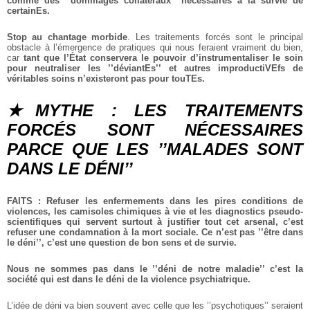
comme des ’’dommages collatéraux’’ nécessaires à la survie de
certainEs.
Stop au chantage morbide
. Les traitements forcés sont le principal
obstacle à l’émergence de pratiques qui nous feraient vraiment du bien,
car
tant que l’État conservera le pouvoir d’instrumentaliser le soin
pour neutraliser les ’’déviantEs’’ et autres improductiVEfs de
véritables soins n’existeront pas pour touTEs.
★MYTHE : LES TRAITEMENTS
FORCÉS SONT NÉCESSAIRES
PARCE QUE LES ’’MALADES SONT
DANS LE DÉNI’’
FAITS : Refuser les enfermements dans les pires conditions de
violences, les camisoles chimiques à vie et les diagnostics pseudo-
scientifiques qui servent surtout à justifier tout cet arsenal, c’est
refuser une condamnation à la mort sociale. Ce n’est pas ’’être dans
le déni’’, c’est une question de bon sens et de survie.
Nous ne sommes pas dans le ’’déni de notre maladie’’ c’est la
société qui est dans le déni de la violence psychiatrique.
L’idée de déni va bien souvent avec celle que les ’’psychotiques’’ seraient