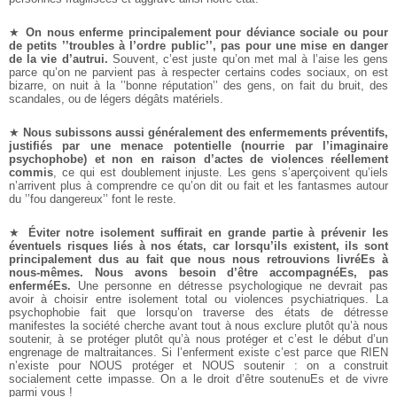
★
On nous enferme principalement pour déviance sociale ou pour
de petits ’’troubles à l’ordre public’’, pas pour une mise en danger
de la vie d’autrui.
Souvent, c’est juste qu’on met mal à l’aise les gens
parce qu’on ne parvient pas à respecter certains codes sociaux, on est
bizarre, on nuit à la ’’bonne réputation’’ des gens, on fait du bruit, des
scandales, ou de légers dégâts matériels.
★
Nous subissons aussi généralement des enfermements préventifs,
justifiés par une menace potentielle (nourrie par l’imaginaire
psychophobe) et non en raison d’actes de violences réellement
commis
, ce qui est doublement injuste. Les gens s’aperçoivent qu’iels
n’arrivent plus à comprendre ce qu’on dit ou fait et les fantasmes autour
du ’’fou dangereux’’ font le reste.
★
Éviter notre isolement suffirait en grande partie à prévenir les
éventuels risques liés à nos états, car lorsqu’ils existent, ils sont
principalement dus au fait que nous nous retrouvions livréEs à
nous-mêmes. Nous avons besoin d’être accompagnéEs, pas
enferméEs.
Une personne en détresse psychologique ne devrait pas
avoir à choisir entre isolement total ou violences psychiatriques. La
psychophobie fait que lorsqu’on traverse des états de détresse
manifestes la société cherche avant tout à nous exclure plutôt qu’à nous
soutenir, à se protéger plutôt qu’à nous protéger et c’est le début d’un
engrenage de maltraitances. Si l’enferment existe c’est parce que RIEN
n’existe pour NOUS protéger et NOUS soutenir : on a construit
socialement cette impasse. On a le droit d’être soutenuEs et de vivre
parmi vous !