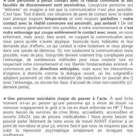
★
Une personne a perdu contact avec la réalité commune et ses
facultés de discernement sont amoindries.
Lorsqu’une personne est
’’délirante’’ on imagine à tort que la communication n’est plus possible.
C’est faux. Tout d’abord, ces situations de perte de contact avec la réalité
sont presque toujours
temporaires
et sont toujours
partielles : notre
contact avec la réalité commune est amoindri, pas anéanti !
De fait
nous restons généralement très sensibles à notre environnement et
c’est
notre entourage qui coupe entièrement le contact avec nous
, en nous
enfermant, mais aussi, bien avant, en coupant la communication avec
nous parce qu’elle s’avère atypique, bouscule leurs habitudes et leur
demande plus d’efforts, ce qui conduit à notre isolement et nous plonge
dans une spirale de détresse. Or, non seulement la communication reste
possible, mais de plus, lorsqu’elle devient vraiment trop compliquée pour
l’entourage, de nombreuses méthodes pour nous soutenir tout en
respectant notre consentement et nos libertés fondamentales existent. À
commencer par les
directives anticipées
, mais aussi les interventions
d’urgence à domicile comme le dialogue ouvert, où les soignantEs
adoptent justement un rôle de médiation (de traduction on pourrait dire !)
avec l’entourage, ou encore les lieux d’accueil de crise non-coercitifs (cf.
dernière partie).
★
Une personne suicidaire risque de passer à l’acte
. À quel fichu
moment a-t-on pu penser qu’une personne qui a envie de mourir va
retrouver magiquement le goût à la vie en étant enfermée en HP ? Nous
avons besoin de services de crise libres, accueillants, accessibles et
ouverts 24h/24, pas de prisons médicalisées ! Nous avons besoin de
pouvoir parler librement de notre envie de mourir AVANT d’arriver à un
point de non-retour et pour ça, encore faut-il que nous ne risquions pas de
subir la répression psychiatrique simplement en évoquant nos
souffrances.