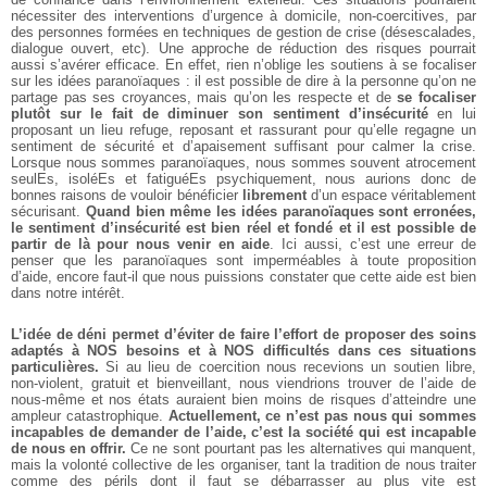
nécessiter des interventions d’urgence à domicile, non-coercitives, par
des personnes formées en techniques de gestion de crise (désescalades,
dialogue ouvert, etc). Une approche de réduction des risques pourrait
aussi s’avérer efficace. En effet, rien n’oblige les soutiens à se focaliser
sur les idées paranoïaques : il est possible de dire à la personne qu’on ne
partage pas ses croyances, mais qu’on les respecte et de
se focaliser
plutôt sur le fait de diminuer son sentiment d’insécurité
en lui
proposant un lieu refuge, reposant et rassurant pour qu’elle regagne un
sentiment de sécurité et d’apaisement suffisant pour calmer la crise.
Lorsque nous sommes paranoïaques, nous sommes souvent atrocement
seulEs, isoléEs et fatiguéEs psychiquement, nous aurions donc de
bonnes raisons de vouloir bénéficier
librement
d’un espace véritablement
sécurisant.
Quand bien même les idées paranoïaques sont erronées,
le sentiment d’insécurité est bien réel et fondé et il est possible de
partir de là pour nous venir en aide
. Ici aussi, c’est une erreur de
penser que les paranoïaques sont imperméables à toute proposition
d’aide, encore faut-il que nous puissions constater que cette aide est bien
dans notre intérêt.
L’idée de déni permet d’éviter de faire l’effort de proposer des soins
adaptés à NOS besoins et à NOS difficultés dans ces situations
particulières.
Si au lieu de coercition nous recevions un soutien libre,
non-violent, gratuit et bienveillant, nous viendrions trouver de l’aide de
nous-même et nos états auraient bien moins de risques d’atteindre une
ampleur catastrophique.
Actuellement, ce n’est pas nous qui sommes
incapables de demander de l’aide, c’est la société qui est incapable
de nous en offrir.
Ce ne sont pourtant pas les alternatives qui manquent,
mais la volonté collective de les organiser, tant la tradition de nous traiter
comme des périls dont il faut se débarrasser au plus vite est