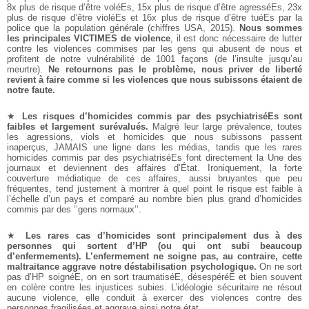
8x plus de risque d’être voléEs, 15x plus de risque d’être agresséEs, 23x
plus de risque d’être violéEs et 16x plus de risque d’être tuéEs par la
police que la population générale (chiffres USA, 2015).
Nous sommes
les principales VICTIMES de violence
, il est donc nécessaire de lutter
contre les violences commises par les gens qui abusent de nous et
profitent de notre vulnérabilité de 1001 façons (de l’insulte jusqu’au
meurtre).
Ne retournons pas le problème, nous priver de liberté
revient à faire comme si les violences que nous subissons étaient de
notre faute.
★
Les risques d’homicides commis par des psychiatriséEs sont
faibles et largement surévalués.
Malgré leur large prévalence, toutes
les agressions, viols et homicides que nous subissons passent
inaperçus, JAMAIS une ligne dans les médias, tandis que les rares
homicides commis par des psychiatriséEs font directement la Une des
journaux et deviennent des affaires d’État. Ironiquement, la forte
couverture médiatique de ces affaires, aussi bruyantes que peu
fréquentes, tend justement à montrer à quel point le risque est faible à
l’échelle d’un pays et comparé au nombre bien plus grand d’homicides
commis par des ’’gens normaux’’.
★
Les rares cas d’homicides sont principalement dus à des
personnes qui sortent d’HP (ou qui ont subi beaucoup
d’enfermements). L’enfermement ne soigne pas, au contraire, cette
maltraitance aggrave notre déstabilisation psychologique.
On ne sort
pas d’HP soignéE, on en sort traumatiséE, désespéréE et bien souvent
en colère contre les injustices subies. L’idéologie sécuritaire ne résout
aucune violence, elle conduit à exercer des violences contre des
personnes fragilisées et aggrave ainsi notre état.