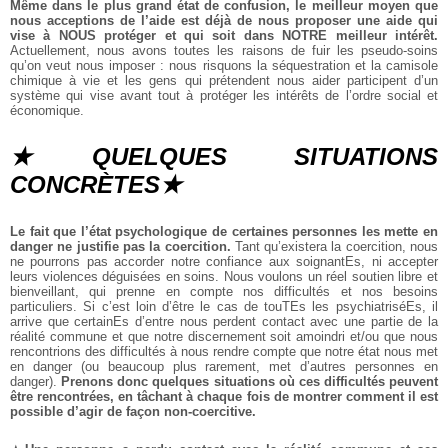
Même dans le plus grand état de confusion, le meilleur moyen que
nous acceptions de l’aide est déjà de nous proposer une aide qui
vise à NOUS protéger et qui soit dans NOTRE meilleur intérêt.
Actuellement, nous avons toutes les raisons de fuir les pseudo-soins
qu’on veut nous imposer : nous risquons la séquestration et la camisole
chimique à vie et les gens qui prétendent nous aider participent d’un
système qui vise avant tout à protéger les intérêts de l’ordre social et
économique.
★QUELQUES SITUATIONS
CONCRÈTES★
Le fait que l’état psychologique de certaines personnes les mette en
danger ne justifie pas la coercition.
Tant qu’existera la coercition, nous
ne pourrons pas accorder notre confiance aux soignantEs, ni accepter
leurs violences déguisées en soins. Nous voulons un réel soutien libre et
bienveillant, qui prenne en compte nos difficultés et nos besoins
particuliers. Si c’est loin d’être le cas de touTEs les psychiatriséEs, il
arrive que certainEs d’entre nous perdent contact avec une partie de la
réalité commune et que notre discernement soit amoindri et/ou que nous
rencontrions des difficultés à nous rendre compte que notre état nous met
en danger (ou beaucoup plus rarement, met d’autres personnes en
danger).
Prenons donc quelques situations où ces difficultés peuvent
être rencontrées, en tâchant à chaque fois de montrer comment il est
possible d’agir de façon non-coercitive.