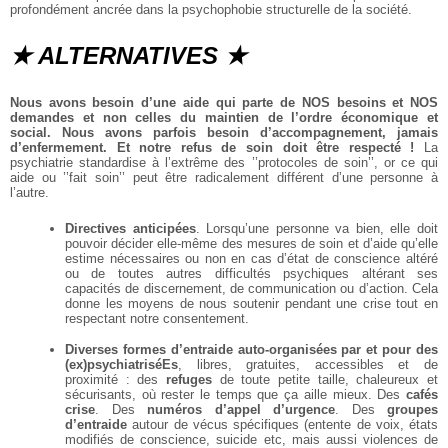
profondément ancrée dans la psychophobie structurelle de la société.
★ ALTERNATIVES ★
Nous avons besoin d’une aide qui parte de NOS besoins et NOS
demandes et non celles du maintien de l’ordre économique et
social. Nous avons parfois besoin d’accompagnement, jamais
d’enfermement. Et notre refus de soin doit être respecté !
La
psychiatrie standardise à l’extrême des ’’protocoles de soin’’, or ce qui
aide ou ’’fait soin’’ peut être radicalement différent d’une personne à
l’autre.
Directives anticipées
. Lorsqu’une personne va bien, elle doit
pouvoir décider elle-même des mesures de soin et d’aide qu’elle
estime nécessaires ou non en cas d’état de conscience altéré
ou de toutes autres difficultés psychiques altérant ses
capacités de discernement, de communication ou d’action. Cela
donne les moyens de nous soutenir pendant une crise tout en
respectant notre consentement.
Diverses formes d’entraide auto-organisées par et pour des
(ex)psychiatriséEs
, libres, gratuites, accessibles et de
proximité : des
refuges
de toute petite taille, chaleureux et
sécurisants, où rester le temps que ça aille mieux. Des
cafés
crise
. Des
numéros d’appel d’urgence
. Des
groupes
d’entraide
autour de vécus spécifiques (entente de voix, états
modifiés de conscience, suicide etc, mais aussi violences de