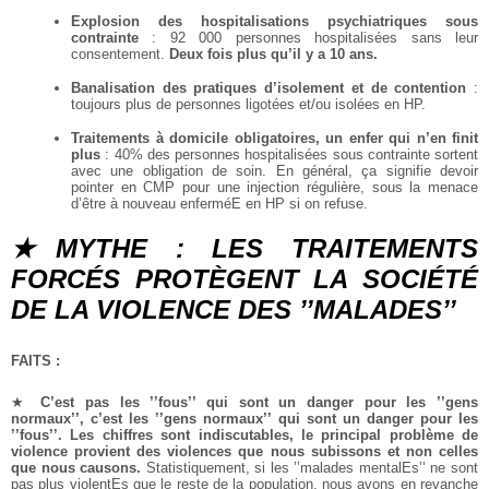
Explosion des hospitalisations psychiatriques sous
contrainte
: 92 000 personnes hospitalisées sans leur
consentement.
Deux fois plus qu’il y a 10 ans.
Banalisation des pratiques d’isolement et de contention
:
toujours plus de personnes ligotées et/ou isolées en HP.
Traitements à domicile obligatoires, un enfer qui n’en finit
plus
: 40% des personnes hospitalisées sous contrainte sortent
avec une obligation de soin. En général, ça signifie devoir
pointer en CMP pour une injection régulière, sous la menace
d’être à nouveau enferméE en HP si on refuse.
★MYTHE : LES TRAITEMENTS
FORCÉS PROTÈGENT LA SOCIÉTÉ
DE LA VIOLENCE DES ’’MALADES’’
FAITS :
★
C’est pas les ’’fous’’ qui sont un danger pour les ’’gens
normaux’’, c’est les ’’gens normaux’’ qui sont un danger pour les
’’fous’’. Les chiffres sont indiscutables, le principal problème de
violence provient des violences que nous subissons et non celles
que nous causons.
Statistiquement, si les ’’malades mentalEs’’ ne sont
pas plus violentEs que le reste de la population, nous avons en revanche