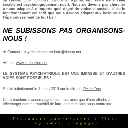
de classe, LGBT+phobies, validisme, âgisme, etc.
Vivre dans cette
société est psychologiquement nocif. Nous ne devons pas chercher
à nous adapter à n’importe quel degré de violence sociale, c’est le
fonctionnement collectif que nous devons adapter aux besoins et à
l’épanouissement de touTEs !
NE SUBISSONS PAS ORGANISONS-
NOUS !
★ Contact : psychiatrisees-en-lutte@riseup.net
★Info :
www.zinzinzine.net
LE SYSTÈME PSYCHIATRIQUE EST UNE IMPASSE ET D’AUTRES
VOIES SONT POSSIBLES !
Publié initialement le 1 mars 2019 sur le site de
Zinzin Zine
.
Cette brochure s’accompagne d’un tract ainsi que d’une affiche à
télécharger comme matériel de lutte contre le soin sous contrainte.
Brochures subversives à lire,
imprimer, propager