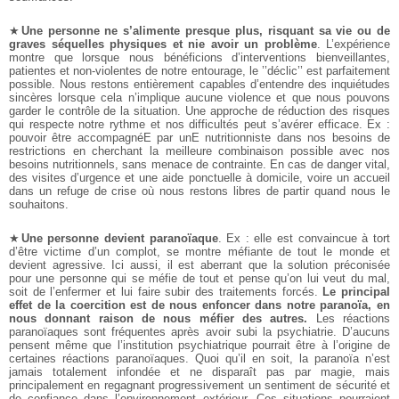
★
Une personne ne s’alimente presque plus, risquant sa vie ou de
graves séquelles physiques et nie avoir un problème
. L’expérience
montre que lorsque nous bénéficions d’interventions bienveillantes,
patientes et non-violentes de notre entourage, le ’’déclic’’ est parfaitement
possible. Nous restons entièrement capables d’entendre des inquiétudes
sincères lorsque cela n’implique aucune violence et que nous pouvons
garder le contrôle de la situation. Une approche de réduction des risques
qui respecte notre rythme et nos difficultés peut s’avérer efficace. Ex :
pouvoir être accompagnéE par unE nutritionniste dans nos besoins de
restrictions en cherchant la meilleure combinaison possible avec nos
besoins nutritionnels, sans menace de contrainte. En cas de danger vital,
des visites d’urgence et une aide ponctuelle à domicile, voire un accueil
dans un refuge de crise où nous restons libres de partir quand nous le
souhaitons.
★
Une personne devient paranoïaque
. Ex : elle est convaincue à tort
d’être victime d’un complot, se montre méfiante de tout le monde et
devient agressive. Ici aussi, il est aberrant que la solution préconisée
pour une personne qui se méfie de tout et pense qu’on lui veut du mal,
soit de l’enfermer et lui faire subir des traitements forcés.
Le principal
effet de la coercition est de nous enfoncer dans notre paranoïa, en
nous donnant raison de nous méfier des autres.
Les réactions
paranoïaques sont fréquentes après avoir subi la psychiatrie. D’aucuns
pensent même que l’institution psychiatrique pourrait être à l’origine de
certaines réactions paranoïaques. Quoi qu’il en soit, la paranoïa n’est
jamais totalement infondée et ne disparaît pas par magie, mais
principalement en regagnant progressivement un sentiment de sécurité et
de confiance dans l’environnement extérieur. Ces situations pourraient