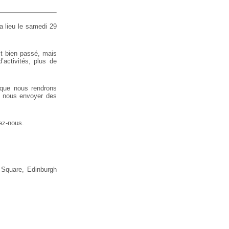
a lieu le samedi 29
ait bien passé, mais
’activités, plus de
 que nous rendrons
ut nous envoyer des
tez-nous.
n Square, Edinburgh