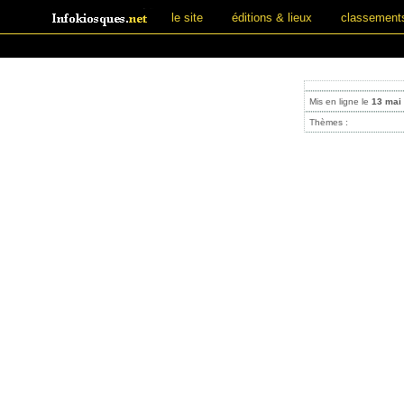
le site
éditions & lieux
classement
Mis en ligne le
13 mai
Thèmes :