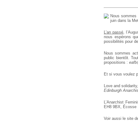
Nous sommes ex
juin dans la Me
L’an passé
, l’Augu
nous espérons que 
possibilités pour d
Nous sommes actue
public bientôt. To
propositions :
eafb
Et si vous voulez p
Love and solidarity
Edinburgh Anarchis
L’Anarchist Femini
EH8 9BX, Écosse (
Voir aussi le site de