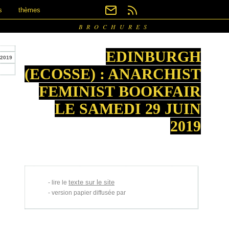
s
thèmes
BROCHURES
EDINBURGH
 2019
(ECOSSE) : ANARCHIST
FEMINIST BOOKFAIR
LE SAMEDI 29 JUIN
2019
texte sur le site
lire le
version papier diffusée par