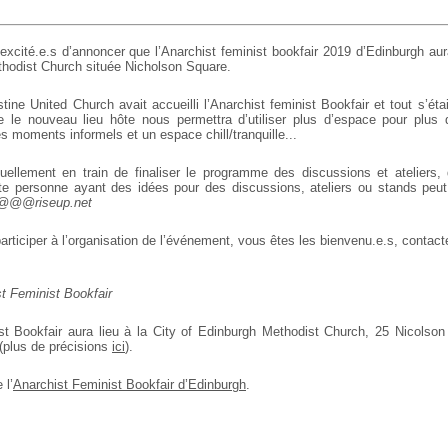
cité.e.s d’annoncer que l’Anarchist feminist bookfair 2019 d’Edinburgh aur
thodist Church située Nicholson Square.
stine United Church avait accueilli l’Anarchist feminist Bookfair et tout s’ét
le nouveau lieu hôte nous permettra d’utiliser plus d’espace pour plus d
es moments informels et un espace chill/tranquille...
llement en train de finaliser le programme des discussions et ateliers,
ute personne ayant des idées pour des discussions, ateliers ou stands pe
@@@riseup.net
articiper à l’organisation de l’événement, vous êtes les bienvenu.e.s, contac
,
t Feminist Bookfair
st Bookfair aura lieu à la City of Edinburgh Methodist Church, 25 Nicolso
plus de précisions
ici
).
 l’
Anarchist Feminist Bookfair d’Edinburgh
.