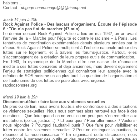
habitons…
Contact :
degage-onamenage@@@riseup.net
Jeudi 14 juin à 20h
Rock Against Police - Des lascars s’organisent. Écoute de l’épisode
6 : "On n’a pas fini de marcher (43 min)
Le dernier concert Rock Against Police a lieu en mai 1982, un an avant
l’arrivée de la « Marche pour l’égalité et contre le racisme » à Paris. Les
tentatives de coordination expérimentées depuis plusieurs années par le
réseau Rock Against Police se multiplient à l’échelle nationale autour des
luttes sur le logement, et à̀ travers les forums-justice. Partout, elles
s’accompagnent de la création de leurs propres outils de communication.
En 1983, la dynamique de la Marche offre une caisse de résonance
inédite à ces luttes concrètes et déjà anciennes, mais devient également
l’enjeu de stratégies politiciennes qui connaîtront leur apogée avec la
création de SOS racisme un an plus tard. La question de l’organisation et
de l’autonomie de ces luttes se pose alors avec urgence.
rapdocsonores.org
Mardi 19 juin à 19h
Discussion-débat : faire face aux violences sexuelles
De près ou de loin, nous avons tou.te.s été confronté.e.s à des situations
de violences sexuelles. Nous nous sommes alors retrouvé.e.s face à des
questions : Que faire quand on ne veut ou ne peut pas s’en remettre aux
institutions (police, justice...) ? Et pour quoi ? Pour aller mieux ? Voulons-
nous répondre ? Pourquoi faudrait-il punir ? Que faire pour visibiliser et
lutter contre les violences sexuelles ? Peut-on distinguer la punition, la
réponse et la reconnaissance ? En organisant cette discussion, nous
cherchons à partager des outils et des questionnements, à remettre en