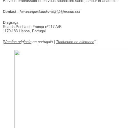
En vous embrassant et en vous souhaitant santé, amour et anarchie !
Contact :
feiranarquistadolivro@@@riseup.net
Disgraça
Rua da Penha de França nº217 A/B
1170-183 Lisboa, Portugal
[
Version originale
en portugais |
Traduction en allemand
.
]