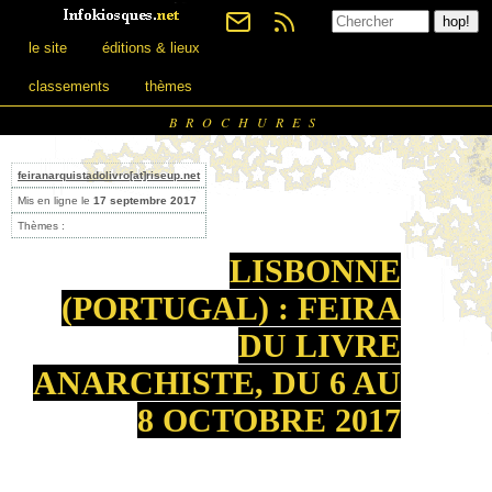
le site
éditions & lieux
classements
thèmes
BROCHURES
feiranarquistadolivro[at]riseup.net
Mis en ligne le
17 septembre 2017
Thèmes :
LISBONNE
(PORTUGAL) : FEIRA
DU LIVRE
ANARCHISTE, DU 6 AU
8 OCTOBRE 2017