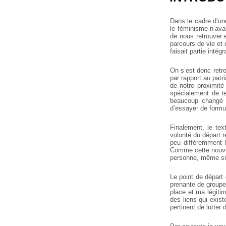
Dans le cadre d’un
le féminisme n’ava
de nous retrouver 
parcours de vie et 
faisait partie intég
On s’est donc retr
par rapport au patr
de notre proximité
spécialement de t
beaucoup changé s
d’essayer de formul
Finalement, le tex
volonté du départ r
peu différemment l
Comme cette nouvell
personne, même si c
Le point de départ 
prenante de groupe
place et ma légitim
des liens qui exis
pertinent de lutter