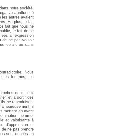
dans notre société,
égative a influencé
 les autres avaient
res.
En plus, le fait
s fait que nous ne
blic, le fait de ne
ées à l’expression
u de ne pas vouloir
que cela crée dans
ontradictoire.
Nous
ue les femmes, les
 proches de milieux
er, et à sortir des
ils ne reproduisent
 malheureusement, il
urs mettent en avant
e domination homme-
le et valorisante à
es d’oppression et
e, de ne pas prendre
nous sont donnés en