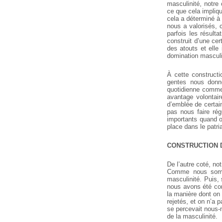
masculinité, notre
ce que cela impli
cela a déterminé à
nous a valorisés,
parfois les résult
construit d’une cer
des atouts et elle
domination mascul
À cette constructi
gentes nous donn
quotidienne comme
avantage volontair
d’emblée de certai
pas nous faire rég
importants quand on
place dans le patri
CONSTRUCTION D
De l’autre coté, n
Comme nous somm
masculinité. Puis,
nous avons été co
la manière dont on
rejetés, et on n’a
se percevait nous-
de la masculinité.