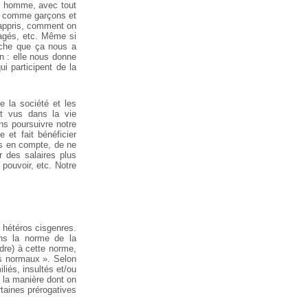
un homme, avec tout
s comme garçons et
 appris, comment on
agés, etc. Même si
pêche que ça nous a
on : elle nous donne
i participent de la
e la société et les
t vus dans la vie
s poursuivre notre
 et fait bénéficier
is en compte, de ne
r des salaires plus
 pouvoir, etc.
Notre
 hétéros cisgenres.
s la norme de la
dre) à cette norme,
s normaux ». Selon
iés, insultés et/ou
 la manière dont on
taines prérogatives