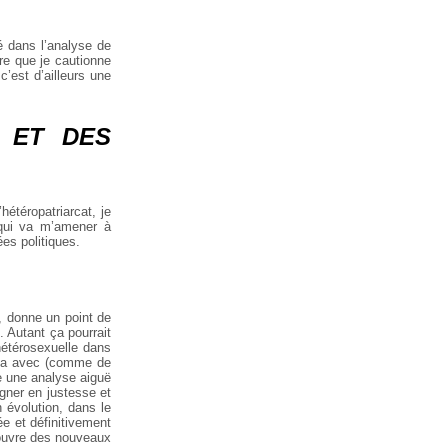
té dans l’analyse de
re que je cautionne
c’est d’ailleurs une
 ET DES
hétéropatriarcat, je
 qui va m’amener à
ées politiques.
n, donne un point de
. Autant ça pourrait
hétérosexuelle dans
i va avec (comme de
ue une analyse aiguë
gner en justesse et
n évolution, dans le
e et définitivement
couvre des nouveaux