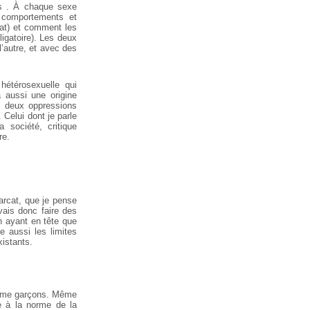
és . À chaque sexe
, comportements et
cat) et comment les
igatoire). Les deux
l’autre, et avec des
hétérosexuelle qui
 aussi une origine
es deux oppressions
. Celui dont je parle
 société, critique
re.
iarcat, que je pense
ais donc faire des
en ayant en tête que
e aussi les limites
istants.
omme garçons. Même
 à la norme de la