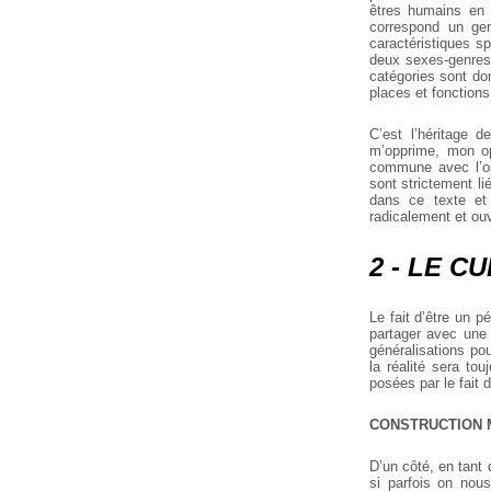
êtres humains en 
correspond un gen
caractéristiques s
deux sexes-genres 
catégories sont don
places et fonctions
C’est l’héritage 
m’opprime, mon op
commune avec l’opp
sont strictement li
dans ce texte et
radicalement et ou
2 - LE C
Le fait d’être un p
partager avec une 
généralisations pou
la réalité sera to
posées par le fait
CONSTRUCTION 
D’un côté, en tan
si parfois on no