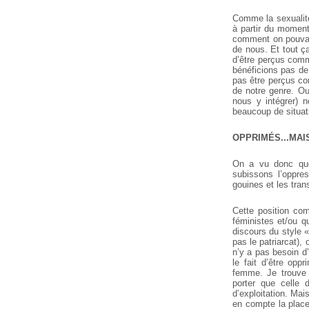
Comme la sexualité
à partir du moment
comment on pouvait
de nous. Et tout ç
d’être perçus com
bénéficions pas de
pas être perçus c
de notre genre. Ou
nous y intégrer) 
beaucoup de situati
OPPRIMÉS...MAI
On a vu donc que n
subissons l’oppre
gouines et les tra
Cette position com
féministes et/ou q
discours du style 
pas le patriarcat),
n’y a pas besoin d’
le fait d’être opp
femme. Je trouve ç
porter que celle 
d’exploitation. Mai
en compte la place