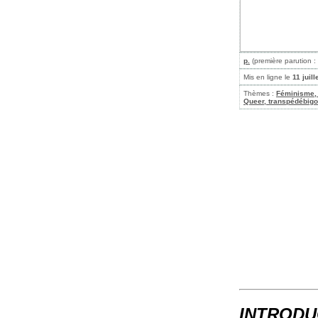
p.
(première parution : 
Mis en ligne le
11 juil
Thèmes :
Féminisme, 
Queer, transpédébig
INTRODU