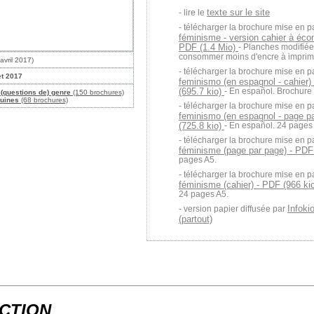
texte sur le site
lire le
télécharger la brochure mise en p
féminisme - version cahier à éco
PDF (1.4 Mio)
- Planches modifiée
consommer moins d'encre à imprime
avril 2017)
télécharger la brochure mise en p
let 2017
feminismo (en espagnol - cahier)
(695.7 kio)
- En español. Brochure
(questions de) genre
(150 brochures)
ouines
(68 brochures)
télécharger la brochure mise en p
feminismo (en espagnol - page p
(725.8 kio)
- En español. 24 pages
télécharger la brochure mise en p
féminisme (page par page) - PDF
pages A5.
télécharger la brochure mise en p
féminisme (cahier) - PDF (966 ki
24 pages A5.
Infoki
version papier diffusée par
(partout)
CTION