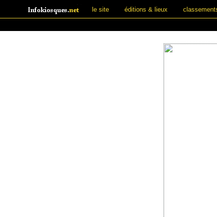
le site
éditions & lieux
classement