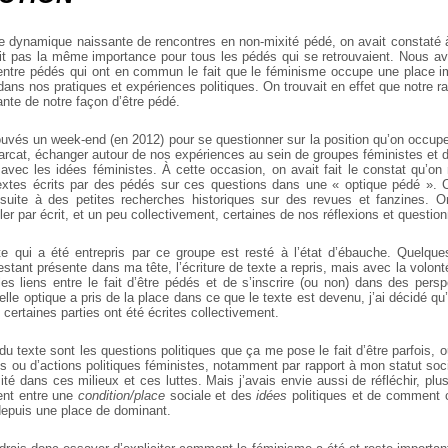
e dynamique naissante de rencontres en non-mixité pédé, on avait constaté
it pas la même importance pour tous les pédés qui se retrouvaient. Nous a
entre pédés qui ont en commun le fait que le féminisme occupe une place 
dans nos pratiques et expériences politiques. On trouvait en effet que notre 
rante de notre façon d’être pédé.
ouvés un week-end (en 2012) pour se questionner sur la position qu’on occup
iarcat, échanger autour de nos expériences au sein de groupes féministes et 
 avec les idées féministes. À cette occasion, on avait fait le constat qu’on
extes écrits par des pédés sur ces questions dans une « optique pédé ». C
uite à des petites recherches historiques sur des revues et fanzines. 
er par écrit, et un peu collectivement, certaines de nos réflexions et questi
te qui a été entrepris par ce groupe est resté à l’état d’ébauche.
Quelques
estant présente dans ma tête, l’écriture de texte a repris, mais avec la volon
es liens entre le fait d’être pédés et de s’inscrire (ou non) dans des persp
e optique a pris de la place dans ce que le texte est devenu, j’ai décidé qu’i
ertaines parties ont été écrites collectivement.
du texte sont les questions politiques que ça me pose le fait d’être parfois, ou
s ou d’actions politiques féministes, notamment par rapport à mon statut soc
ité dans ces milieux et ces luttes. Mais j’avais envie aussi de réfléchir, plu
tent entre une
condition/place
sociale et des
idées
politiques et de comment c
 depuis une place de dominant.