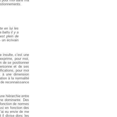
nt pour moi dans ma
uestionnements.
e en lui les
 battu il y a
’est plein de
 un écrivain
e insulte, c’est une
 exprime, pour moi,
on de se positionner
personne et de ses
fications, pour moi
et à une dimension
ation à la normalité
e de reconnaissance
une hiérarchie entre
orme dominante. Des
 fonction de normes
si en fonction des
j’ai eu envie de me
 il divise donc les