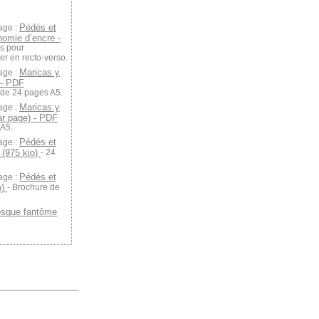
Pédés et
age :
nomie d’encre -
s pour
r en recto-verso.
Maricas y
age :
 - PDF
 de 24 pages A5.
Maricas y
age :
ar page) - PDF
 A5.
Pédés et
age :
 (975 kio)
- 24
Pédés et
age :
o)
- Brochure de
osque fantôme