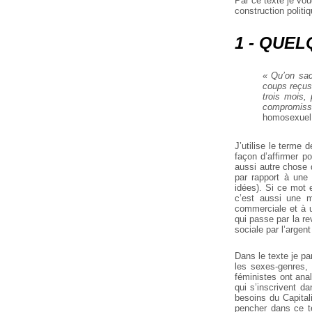
Par ce texte je vo
construction politi
1 - QUE
« Qu’on sac
coups reçus,
trois mois, 
compromissi
homosexuel
J’utilise le terme 
façon d’affirmer p
aussi autre chose q
par rapport à une
idées). Si ce mot 
c’est aussi une m
commerciale et à un
qui passe par la r
sociale par l’argen
Dans le texte je pa
les sexes-genres, 
féministes ont ana
qui s’inscrivent 
besoins du Capital
pencher dans ce te