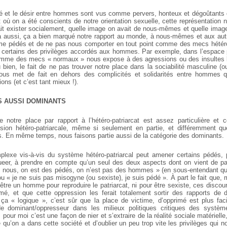
 et le désir entre hommes sont vus comme pervers, honteux et dégoûtants 
 où on a été conscients de notre orientation sexuelle, cette représentation n
 exister socialement, quelle image on avait de nous-mêmes et quelle image
a aussi, ça a bien marqué notre rapport au monde, à nous-mêmes et aux aut
me pédés et de ne pas nous comporter en tout point comme des mecs hétéro
 certains des privilèges accordés aux hommes. Par exemple, dans l’espace pu
omme des mecs « normaux » nous expose à des agressions ou des insultes li
 bien, le fait de ne pas trouver notre place dans la sociabilité masculine (o
nous met de fait en dehors des complicités et solidarités entre hommes 
ons (et c’est tant mieux !).
S AUSSI DOMINANTS
otre place par rapport à l’hétéro-patriarcat est assez particulière et c
ssion hétéro-patriarcale, même si seulement en partie, et différemment q
ns. En même temps, nous faisons partie aussi de la catégorie des dominants.
plexe vis-à-vis du système hétéro-patriarcal peut amener certains pédés,
ueer, à prendre en compte qu’un seul des deux aspects dont on vient de parl
« nous, on est des pédés, on n’est pas des hommes » (en sous-entendant qu’
 ou « je ne suis pas misogyne (ou sexiste), je suis pédé ». À part le fait que,
être un homme pour reproduire le patriarcat, ni pour être sexiste, ces disco
rimé, et que cette oppression les ferait totalement sortir des rapports d
a « logique », c’est sûr que la place de victime, d’opprimé est plus faci
de dominant/oppresseur dans les milieux politiques critiques des systèm
s pour moi c’est une façon de nier et s’extraire de la réalité sociale matériell
 qu’on a dans cette société et d’oublier un peu trop vite les privilèges qui 