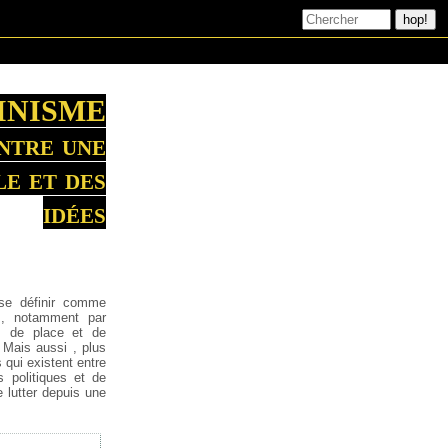
INISME
ntre une
le et des
idées
 se définir comme
s, notamment par
l, de place et de
Mais aussi , plus
 qui existent entre
s politiques et de
 lutter depuis une