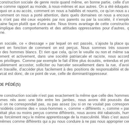
 construction sociale de genre reste quand même, en bonne partie, celle d’
que comme rapport au monde, à nous-mêmes et aux autres. On a été éduqué
 quoi on a eu accès, comment on nous a habillés et nourris, ce qu’on nous a
 comment on nous a porté attention, dans quels domaines on nous a encour
ats n’ont pas été ceux espérés par nos parents ou par la société, il n’em
taine façon plutôt que d’une autre. Nous tirons avantage de cette constructi
 implique des comportements et des attitudes oppressantes pour d’autres, qu
ine.
on sociale, ce « dressage » par lequel on est passés, s’ajoute la place qu
ent en fonction de comment on est perçus. Nous sommes très souven
 des hommes blancs. Et rien que cela, qu’on le veuille ou non et même san
ement et activement, dans une société patriarcale et raciste, nous accorde
ns privilèges. Comme par exemple le fait d’être plus écoutés, entendus et pr
ulièrement accoster, solliciter ou harceler sexuellement dans la rue, d’avoi
 travaille, d’accéder plus facilement à des positions de responsabilité et de
arcat est donc, de ce point de vue, celle de dominant/oppresseur.
E PÉDÉ(S)
otre construction sociale n’est pas exactement la même que celle des hommes
es nés avec une bite entre les jambes, nous avons été poussés dan
 si on ne correspondait pas, ou pas assez (ou si on ne voulait pas correspon
nsidérés comme des « sous-hommes », comme « différents », comme « pa
 était plus ou moins perçus comme différents, nous avons été rabaissés, humil
 pas forcément reçu le même apprentissage de la masculinité. Mais c’est aussi
mêmes comme différents qui a pu nous conduire à ne pas nous approprier cer