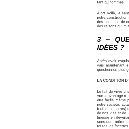
tant qu’hommes.
Alors voilà, je sen
notre construction
des positions de ce
des raisons qui m’a
3 – QU
IDÉES ?
Après avoir esquiss
vais maintenant e
questionner, plus g
LA CONDITION D
Le fait de vivre un
vue « avantagé » po
être facile même p
notre société, aut
toutes les autres) 
de nos vies et de 
finesse en devenant
sens que, même une
toutes les facette