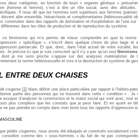
ces deux catégories, en fonction de leurs « organes génitaux » présum
re (homme et femme), c’est à dire un rôle social, avec des attitudes
pécifiques. Il nous dit que les hommes sont supérieurs aux femmes (patriar
doivent aller ensemble, hiérarchisés et complémentaires (hétérosexualité obl
c construites dans des rapports de domination et d’exploitation de l’une sur 
 différentes dans les rôles de production et de reproduction du système.
de ce féminisme qui m’a permis de mieux comprendre en quoi la norme 
pression « spécifique », s’inscrit dans quelque chose de plus large et a
ression patriarcale. Et que, donc, dans l’état actuel de notre société, l
ées. Je précise ici que je suis conscient qu’il n’y a pas qu’un seul
féminisme
 dont je me sens proche s’appuie sur des analyses
matérialistes
de la
vertement la norme hétérosexuelle et vise à la destruction du système de gen
UL ENTRE DEUX CHAISES
édé cisgenre
[
2
]
blanc définit une place particulière par rapport à l’hétéro-patr
bonne partie des personnes qui se trouvent dans cette « condition » .
Je v
r essayer d’analyser la construction et le statut social qui vont avec, tout 
ujours plus complexe que les constats que je peux faire. Et en ayant en têt
 de ne pas prendre en compte dans mon texte tous les rapports d’oppression ex
MASCULINE
t que pédés cisgenres, nous avons été éduqués et construits socialement c
us considère comme des « sous-hommes » du fait de ne pas correspondre