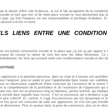
tais le besoin d’être clair là-dessus, et sur le fait qu’apporter de la complexi
 sociale en tant que mec et de notre place sociale ne veut absolument pas di
 type, qui font l’impasse sur nos responsabilités et privilèges là-dedans. Et 
 poussé à écrire ce texte.
ELS LIENS ENTRE UNE CONDITION
é ma (notre) construction sociale et la place que j’ai (on a) par rapport à l’
ssayer de creuser la nature de mon lien avec les idées féministes. Ce
énéralement, les liens qui existent entre une condition/place sociale et des id
’OPPRIMÉ
e oppression à la première personne, dans sa chair et à travers son quotidie
ur l’analyser, pour en parler et pour l’appréhender dans toutes ses subtilités
our un observateur superficiel d’être conscient de l’existence de la norme 
ant la compréhension de la profondeur et de l’extension de l’oppression qu
dans nos vies est un processus long et laborieux, jamais terminé, qui impliq
la société dans laquelle nous vivons. C’est un processus qui a tendance à ga
 plus collectif. Et, surtout, il s’agit d’un processus qui est dynamique et e
 fois qu’on est conscient de subir une oppression, on n’en voit pas d’emblé
s et dimensions. Plus on avance dans la prise de conscience, plus on en dé