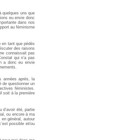
 à quelques uns que
vions eu envie donc
importante dans nos
rapport au féminisme
e en tant que pédés
discuter des raisons
 ne connaissait pas
onstat qui n’a pas
On a donc eu envie
onnements.
 années après, la
té de questionner un
ectives féministes.
l soit à la première
 d’avoir été, partie
ial, ou encore à ma
s en général, autour
’est possible et/ou