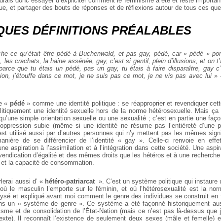
udrais donc essayer d’expliciter comment le féminisme a été et reste importa
que, et partager des bouts de réponses et de réflexions autour de tous ces q
LQUES DÉFINITIONS PRÉALABLES
he ce qu’était être pédé à Buchenwald, et pas gay, pédé, car « pédé » port
 les crachats, la haine assénée, gay, c’est si gentil, plein d’illusions, et on t’a
parce que tu étais un pédé, pas un gay, tu étais à faire disparaître, gay c
on, j’étouffe dans ce mot, je ne suis pas ce mot, je ne vis pas avec lui »
-
de «
pédé
» comme une identité politique : se réapproprier et revendiquer cett
olitiquement une identité sexuelle hors de la norme hétérosexuelle. Mais ça
u’une simple orientation sexuelle ou une sexualité ; c’est en partie une faç
 oppression subie (même si une identité ne résume pas l’entièreté d’une 
est utilisé aussi par d’autres personnes qui n’y mettent pas les mêmes signi
anière de se différencier de l’identité « gay ». Celle-ci renvoie en eff
e aspiration à l’assimilation et à l’intégration dans cette société. Une aspir
evendication d’égalité et des mêmes droits que les hétéros et à une recherch
t et la capacité de consommation.
rlerai aussi d’ «
hétéro-patriarcat
». C’est un système politique qui instaure 
où le masculin l’emporte sur le féminin, et où l’hétérosexualité est la n
lysé et expliqué avant moi comment le genre des individues se construit en
dans un « système de genre ». Ce système a été façonné historiquement aus
isme et de consolidation de l’État-Nation (mais ce n’est pas là-dessus que 
xte). Il reconnaît l’existence de seulement deux sexes (mâle et femelle) et