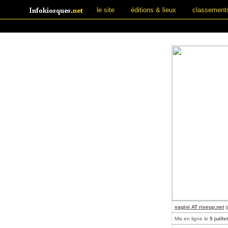
le site
éditions & lieux
classement
vagini AT riseup.net
(
Mis en ligne le
5 juille