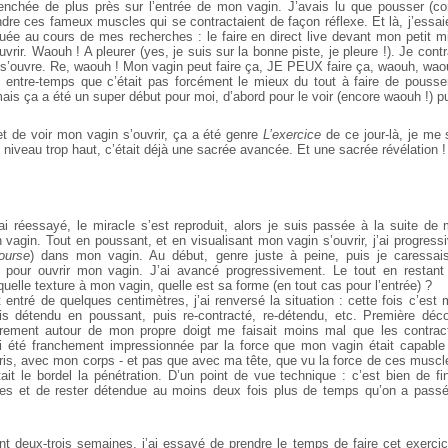
enchée de plus près sur l’entrée de mon vagin. J’avais lu que pousser (c
dre ces fameux muscles qui se contractaient de façon réflexe. Et là, j’essai
ée au cours de mes recherches : le faire en direct live devant mon petit mir
vrir. Waouh ! A pleurer (yes, je suis sur la bonne piste, je pleure !). Je con
l s’ouvre. Re, waouh ! Mon vagin peut faire ça, JE PEUX faire ça, waouh, w
t entre-temps que c’était pas forcément le mieux du tout à faire de pousse
mais ça a été un super début pour moi, d’abord pour le voir (encore waouh !) pui
et de voir mon vagin s’ouvrir, ça a été genre
L’exercice
de ce jour-là, je me 
 niveau trop haut, c’était déjà une sacrée avancée. Et une sacrée révélation !
’ai réessayé, le miracle s’est reproduit, alors je suis passée à la suite 
vagin. Tout en poussant, et en visualisant mon vagin s’ouvrir, j’ai progressi
ourse
) dans mon vagin. Au début, genre juste à peine, puis je caressa
t pour ouvrir mon vagin. J’ai avancé progressivement. Le tout en restant
quelle texture à mon vagin, quelle est sa forme (en tout cas pour l’entrée) ?
entré de quelques centimètres, j’ai renversé la situation : cette fois c’est 
is détendu en poussant, puis re-contracté, re-détendu, etc. Première déco
irement autour de mon propre doigt me faisait moins mal que les contract
i été franchement impressionnée par la force que mon vagin était capable
pris, avec mon corps - et pas que avec ma tête, que vu la force de ces muscle
ait le bordel la pénétration.
D’un point de vue technique : c’est bien de fi
es et de rester détendue au moins deux fois plus de temps qu’on a passé 
t deux-trois semaines, j’ai essayé de prendre le temps de faire cet exercice