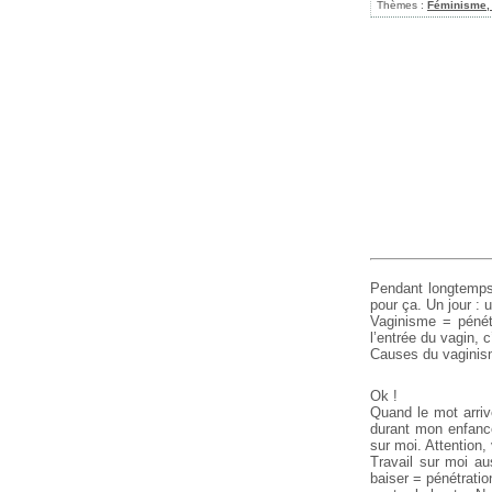
Thèmes :
Féminisme, 
Pendant longtemps
pour ça. Un jour 
Vaginisme = pénétr
l’entrée du vagin, 
Causes du vaginism
Ok !
Quand le mot arriv
durant mon enfance
sur moi. Attention,
Travail sur moi au
baiser = pénétratio