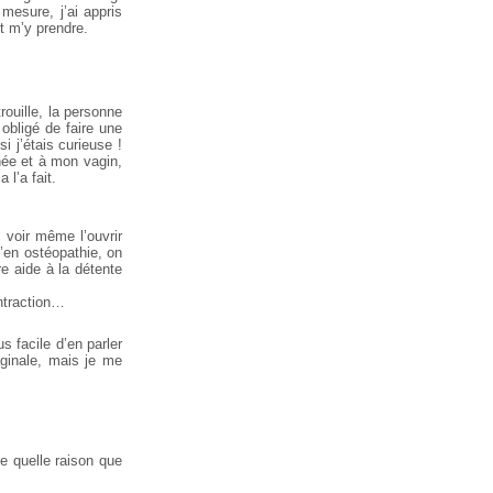
 mesure, j’ai appris
t m’y prendre.
rouille, la personne
 obligé de faire une
i j’étais curieuse !
ée et à mon vagin,
l’a fait.
 voir même l’ouvrir
u’en ostéopathie, on
e aide à la détente
ontraction…
s facile d’en parler
ginale, mais je me
te quelle raison que