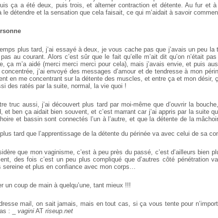
s ça a été deux, puis trois, et alterner contraction et détente. Au fur et à
le détendre et la sensation que cela faisait, ce qui m’aidait à savoir commen
ersonne
emps plus tard, j’ai essayé à deux, je vous cache pas que j’avais un peu la t
 pas au courant. Alors c’est sûr que le fait qu’elle m’ait dit qu’on n’était pas
e, ça m’a aidé (merci merci merci pour cela), mais j’avais envie, et puis auss
 concentrée, j’ai envoyé des messages d’amour et de tendresse à mon périn
ent en me concentrant sur la détente des muscles, et entre ça et mon désir, ça 
si des ratés par la suite, normal, la vie quoi !
tre truc aussi, j’ai découvert plus tard par moi-même que d’ouvrir la bouche,
 et ben ça aidait bien souvent, et c’est marrant car j’ai appris par la suite q
oire et bassin sont connectés l’un à l’autre, et que la détente de la mâchoir
s plus tard que l’apprentissage de la détente du périnée va avec celui de sa c
sidère que mon vaginisme, c’est à peu près du passé, c’est d’ailleurs bien plu
nt, des fois c’est un peu plus compliqué que d’autres côté pénétration va
s sereine et plus en confiance avec mon corps…
iler un coup de main à quelqu’une, tant mieux !!!
dresse mail, on sait jamais, mais en tout cas, si ça vous tente pour n’impor
pas : _
vagini
AT
riseup.net