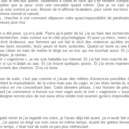
e pas le dire aux autres, seulement à celles et ceux qui s’en rendent compte,
épéter que je peux vivre une sexualité quand même. Que je ne vais p
je suis comme je suis. Besoin de m’affirmer là-dedans, pour sentir ma force 
omme normal et naturel.
chercher à voir comment dépasser cette quasi-impossibilité de pénétratio
ureuse pour moi.
a été posé, ça m’a aidé. Parce qu’à partir de lui, j’ai pu faire des recherch
es recherches, mais surtout sur le côté psychologique. Et pour ça merci, merci
 écrit là-dessus, aux femmes qui ont fait le récit des violences qu’elles on
res leurs ressentis, leurs peurs et leurs avancées. Quand un texte ou une 
que j’étais en train de mettre le doigt sur un truc qui me touchait aussi. Et
atique, je ramais…
t « vaginisme », je me suis baladée sur internet. Et j’ai fait mon marché de
ir si ça m’aidait ou pas. Et j’ai trouvé quelques pistes. Et j’ai envie mainte
erchent des chemins. D’où ce texte.
out de suite, c’est pas comme si j’avais des milliers d’exercices possibles à
nfant la masturbation, de la vulve mais pas du vagin, et j’en étais restée là, e
néco en me concentrant bien. Cette dernière phrase, c’est histoire de préc
uand j’ai commencé à bosser sur mon vagin avec le mot « vaginisme » sous 
éloigner encore plus de son sexe et/ou rendre tout examen gynéco impossibl
 petit miroir et j’ai regardé ma vulve, je l’avais déjà fait avant, ça m’avait fait n
s, j’ai passé un doigt sur mon sexe en même temps, écarté les petites lèvre
 temps, c’était tout de suite un peu plus intéressant.