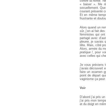
contre la honte. N
« baiser ». Me r
sexuellement. Que 
courant présenté c
Et en même temps, 
frustrante et doulo
Alors quand un nom 
sûr, j’en ai fait d
féministes qui ont
partagé avec d’aut
pleurer, je savais 
tête. Mais, côté pr
Alors, armée du mo
pratique !
, pour vo
avec celles qui ch
Je vous préviens t
j’avais découvert e
faire un examen gy
point de départ q
vaginisme ça peut 
Voir
D’abord j’ai pris un
j’ai pris mon temp
et du doigt en même