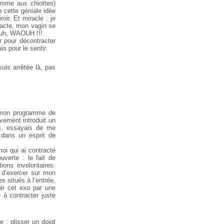
omme aux chiottes)
e cette géniale idée
oir. Et miracle : je
tracte, mon vagin se
aouh, WAOUH !!!
r pour décontracter
s pour le sentir.
suis arrêtée là, pas
de mon programme de
vement introduit un
is, essayais de me
 dans un esprit de
moi qui ai contracté
uverte : le fait de
ions involontaires.
 d’exercer sur mon
s situés à l’entrée,
nir cet exo par une
à contracter juste
 : glisser un doigt