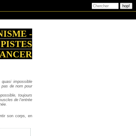
NISME -
PISTES
VANCER
 quasi impossible
e pas de nom pour
mpossible, toujours
muscles de l’entrée
née.
tir son corps, en