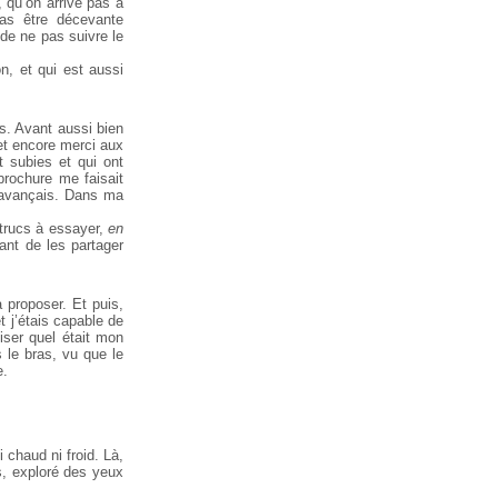
 qu’on arrive pas à
as être décevante
de ne pas suivre le
n, et qui est aussi
es. Avant aussi bien
 et encore merci aux
t subies et qui ont
brochure me faisait
 j’avançais. Dans ma
 trucs à essayer,
en
nant de les partager
 proposer. Et puis,
t j’étais capable de
iser quel était mon
le bras, vu que le
e.
i chaud ni froid. Là,
s, exploré des yeux