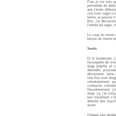
Puis je me suis p
permettait de déten
que j’avais débusqu
vois mon vagin s’ou
ferme, je pousse i
Bon, j’ai découver
l’entrée du vagin, 
Le coup du miroir 
besoin de mettre le
Sentir
Et le lendemain, j
reconquête de mon 
doigt (lubrifié
of c
détendre, poussai
découverte : tiens 
Une fois mon doigt 
volontairement, pu
contracter volonta
Deuxièmement, j’a
doigt. Là, j’ai com
ben forcément c’ét
détente des muscl
avant.
Chaque jour pendan