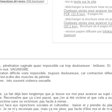
(questions de) genre
(150 brochures)
texte sur le site
lire le
télécharger la brochure mise en p
Quelques pistes pour avancer (pa
PDF (22.6 kio)
- 8 pages A4.
télécharger la brochure mise en p
Quelques pistes pour avancer (ca
(20.1 kio)
- Brochure de 8 pages A
Infoki
version papier diffusée par
(partout)
, pénétration vaginale quasi impossible car trop douloureuse : brûlures. 
: un mot. VAGINISME.
ation difficile voire impossible, toujours douloureuse, car contraction réf
c’est-à-dire des muscles du périnée.
e : très souvent violence sexuelle.
e, ça fait déjà bien longtemps que je bosse sur moi pour avancer au sujet
. Reconnaître que ça s’est passé, que j’en ai été victime et que cela a e
 victime sans se victimiser, pas facile à mener...
ssi face aux injonctions sociales et culturelles : baiser et y prendre du pla
n. Je ne m’y reconnais pas, mais ça me pèse, pas facile d’être moi et de m’ac