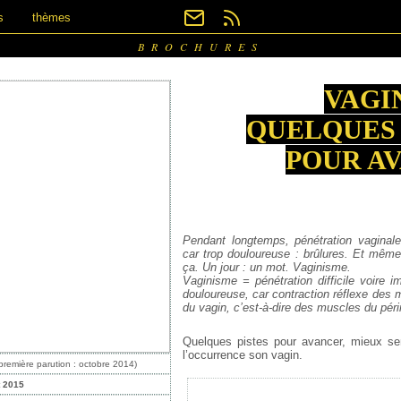
s
thèmes
BROCHURES
VAGI
QUELQUES 
POUR A
Pendant longtemps, pénétration vaginale
car trop douloureuse : brûlures. Et mêm
ça. Un jour : un mot. Vaginisme.
Vaginisme = pénétration difficile voire i
douloureuse, car contraction réflexe des 
du vagin, c’est-à-dire des muscles du péri
Quelques pistes pour avancer, mieux sen
l’occurrence son vagin.
première parution : octobre 2014)
t 2015