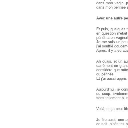
dans mon vagin, pui
dans mon périnée à 
Avec une autre p
Et puis, quelques t
en question n’était
pénétration vaginal
Je me suis un peu
j’ai soufflé doucem
Après, il y a eu aus
Ah ouais, et un au
carrément en grand,
considère que mâch
du périnée.
Et j’ai aussi appri
Aujourd’hui, je con
du coup. Evidemme
sens tellement plu
Voilà, si ça peut f
Je file aussi une a
ce soit, n’hésitez 