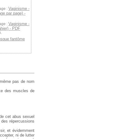
Vaginisme -
age :
ge par page) -
Vaginisme -
age :
hier) - PDF
5.
osque fantôme
Et même pas de nom
lexe des muscles de
 de cet abus sexuel
u des répercussions
isir, et évidemment
cepter, ni de lutter