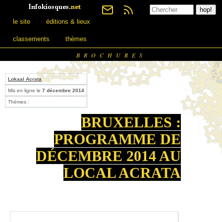
le site
éditions & lieux
classements
thèmes
BROCHURES
Lokaal Acrata
Mis en ligne le
7 décembre 2014
Thèmes :
BRUXELLES :
PROGRAMME DE
DÉCEMBRE 2014 AU
LOCAL ACRATA