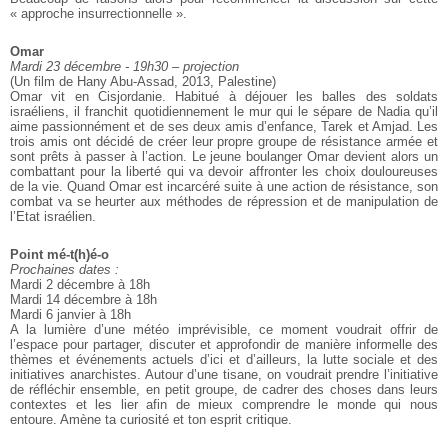
« approche insurrectionnelle ».
Omar
Mardi 23 décembre - 19h30 – projection
(Un film de Hany Abu-Assad, 2013, Palestine)
Omar vit en Cisjordanie. Habitué à déjouer les balles des soldats
israéliens, il
franchit quotidiennement le mur qui le sépare de Nadia qu’il
aime passionnément
et de ses deux amis d’enfance, Tarek et Amjad. Les
trois amis ont décidé de
créer leur propre groupe de résistance armée et
sont prêts à passer à l’action.
Le jeune boulanger Omar devient alors un
combattant pour la liberté qui va
devoir affronter les choix douloureuses
de la vie. Quand Omar est incarcéré
suite à une action de résistance, son
combat va se heurter aux méthodes de
répression et de manipulation de
l’Etat israélien.
Point mé-t(h)é-o
Prochaines dates :
Mardi 2 décembre à 18h
Mardi 14 décembre à 18h
Mardi 6 janvier à 18h
A la lumière d’une météo imprévisible, ce moment voudrait offrir de
l’espace pour partager, discuter et approfondir de manière informelle des
thèmes et événements actuels d’ici et d’ailleurs, la lutte sociale et des
initiatives anarchistes. Autour d’une tisane, on voudrait prendre l’initiative
de réfléchir ensemble, en petit groupe, de cadrer des choses dans leurs
contextes et les lier afin de mieux comprendre le monde qui nous
entoure. Amène ta curiosité et ton esprit critique.