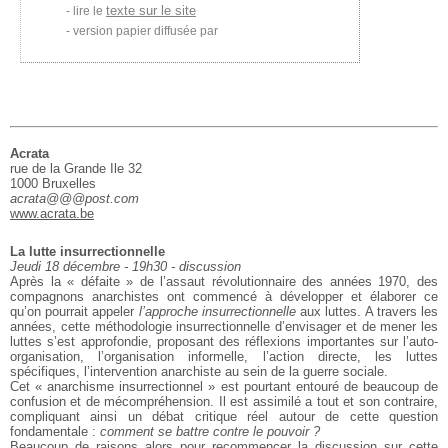
texte sur le site
lire le
version papier diffusée par
Acrata
rue de la Grande Ile 32
1000 Bruxelles
acrata@@@post.com
www.acrata.be
La lutte insurrectionnelle
Jeudi 18 décembre - 19h30 - discussion
Après la « défaite » de l’assaut révolutionnaire des années 1970, des
compagnons
anarchistes ont commencé à développer et élaborer ce
qu’on pourrait appeler
l’approche insurrectionnelle
aux luttes. A travers les
années, cette
méthodologie insurrectionnelle d’envisager et de mener les
luttes s’est
approfondie, proposant des réflexions importantes sur l’auto-
organisation,
l’organisation informelle, l’action directe, les luttes
spécifiques,
l’intervention anarchiste au sein de la guerre sociale.
Cet « anarchisme insurrectionnel » est pourtant entouré de beaucoup de
confusion et de mécompréhension. Il est assimilé a tout et son contraire,
compliquant ainsi un débat critique réel autour de cette question
fondamentale :
comment se battre contre le pouvoir ?
Beaucoup de raisons alors pour
recommencer la discussion sur cette