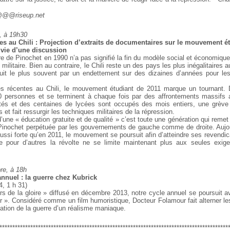
@@@riseup.net
, à 19h30
tes au Chili : Projection d’extraits de documentaires sur le mouvement é
vie d’une discussion
ure de Pinochet en 1990 n’a pas signifié la fin du modèle social et économique 
 militaire. Bien au contraire, le Chili reste un des pays les plus inégalitaires
duit le plus souvent par un endettement sur des dizaines d’années pour les
tes récentes au Chili, le mouvement étudiant de 2011 marque un tournant. 
0 personnes et se terminent à chaque fois par des affrontements massifs a
ités et des centaines de lycées sont occupés des mois entiers, une grève
 et fait ressurgir les techniques militaires de la répression.
d’une « éducation gratuite et de qualité » c’est toute une génération qui remet
 Pinochet perpétuée par les gouvernements de gauche comme de droite. Aujo
ussi forte qu’en 2011, le mouvement se poursuit afin d’atteindre ses revendica
ue pour d’autres la révolte ne se limite maintenant plus aux seules exig
e, à 18h
annuel : la guerre chez Kubrick
, 1 h 31)
rs de la gloire » diffusé en décembre 2013, notre cycle annuel se poursuit av
 ». Considéré comme un film humoristique, Docteur Folamour fait alterner l
ation de la guerre d’un réalisme maniaque.
*****************************************************************************************