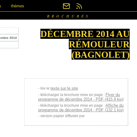
s
thèmes
BROCHURES
DÉCEMBRE 2014 AU
embre 2014
RÉMOULEUR
(BAGNOLET)
texte sur le site
lire le
Flyer du
télécharger la brochure mise en page :
programme de décembre 2014 - PDF (415.9 kio)
Affiche du
télécharger la brochure mise en page :
programme de décembre 2014 - PDF (132.1 kio)
version papier diffusée par