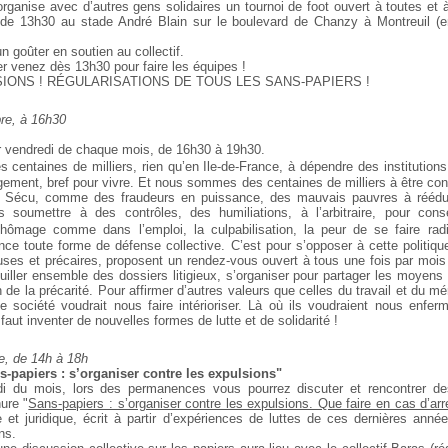
 organise avec d’autres gens solidaires un tournoi de foot ouvert à toutes et
 de 13h30 au stade André Blain sur le boulevard de Chanzy à Montreuil (
un goûter en soutien au collectif.
er venez dès 13h30 pour faire les équipes !
IONS ! RÉGULARISATIONS DE TOUS LES SANS-PAPIERS !
re, à 16h30
 vendredi de chaque mois, de 16h30 à 19h30.
ntaines de milliers, rien qu’en Ile-de-France, à dépendre des institutions
ogement, bref pour vivre. Et nous sommes des centaines de milliers à être con
a Sécu, comme des fraudeurs en puissance, des mauvais pauvres à rééduqu
s soumettre à des contrôles, des humiliations, à l’arbitraire, pour con
hômage comme dans l’emploi, la culpabilisation, la peur de se faire radi
ance toute forme de défense collective. C’est pour s’opposer à cette politiq
uses et précaires, proposent un rendez-vous ouvert à tous une fois par moi
uiller ensemble des dossiers litigieux, s’organiser pour partager les moyens
n de la précarité. Pour affirmer d’autres valeurs que celles du travail et du mér
 société voudrait nous faire intérioriser. Là où ils voudraient nous enfer
 faut inventer de nouvelles formes de lutte et de solidarité !
, de 14h à 18h
papiers : s’organiser contre les expulsions"
 du mois, lors des permanences vous pourrez discuter et rencontrer d
hure "
Sans-papiers : s’organiser contre les expulsions. Que faire en cas d’arr
e et juridique, écrit à partir d’expériences de luttes de ces dernières année
ns.