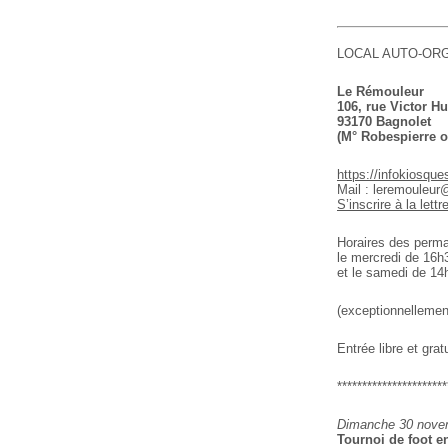
LOCAL AUTO-ORG
Le Rémouleur
106, rue Victor H
93170 Bagnolet
(M° Robespierre o
https://infokiosque
Mail : leremouleu
S’inscrire à la lettr
Horaires des perman
le mercredi de 16h
et le samedi de 14
(exceptionnellemen
Entrée libre et gratu
**********************
Dimanche 30 novem
Tournoi de foot en