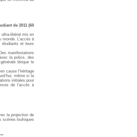
tudiant de 2011 (60
ultra-libéral mis en
 au monde. L’accès à
 étudiants et leurs
Des manifestations
vec la police, des
 générale bloque le
 en cause l’héritage
urd’hui, même si la
tions initiales pour
ences de l’accès à
ec la projection de
es scènes loufoques
***