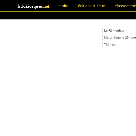
le site
éditions & lieux
classement
Le Rémouleur
Mis en ligne le
25 nov
Thèmes :