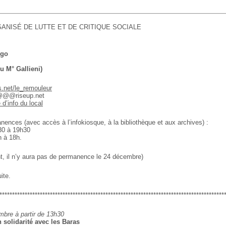
ANISÉ DE LUTTE ET DE CRITIQUE SOCIALE
ugo
u M° Gallieni)
s.net/le_remouleur
r@@@riseup.net
e d’info du local
ences (avec accès à l’infokiosque, à la bibliothèque et aux archives) :
30 à 19h30
h à 18h.
t, il n’y aura pas de permanence le 24 décembre)
ite.
*****************************************************************************************
bre à partir de 13h30
 solidarité avec les Baras