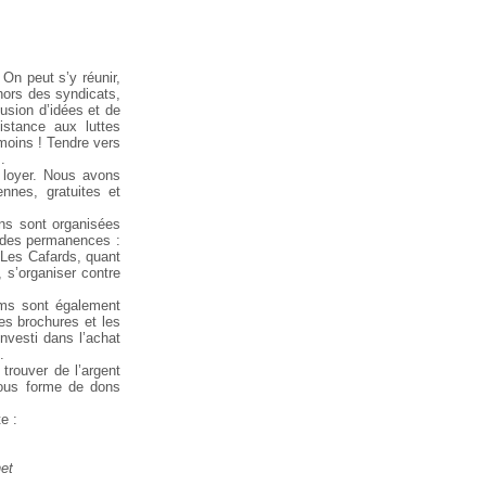
On peut s’y réunir,
 hors des syndicats,
fusion d’idées et de
istance aux luttes
 moins ! Tendre vers
.
 loyer. Nous avons
nnes, gratuites et
ons sont organisées
t des permanences :
; Les Cafards, quant
 s’organiser contre
ilms sont également
Les brochures et les
investi dans l’achat
.
rouver de l’argent
sous forme de dons
e :
et