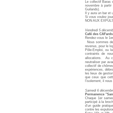
Le collectif Baras
novembre à partir
Guilands).
Il y aura un bar et 
Si vous voulez jou
NON AUX EXPULS
Vendredi 5 décemb
Café des CAFards
Rendez-vous le 1er
Nous sommes des ce
revenus, pour le l
Pôle-Emploi, ou l
contraints de nou
allocations. Au c
neutraliser par av
collectif de chôme
expériences, débro
les lieux de gestio
que ceux que cette
l’isolement, il nous
Samedi 6 décembre
Permanence "Sans-
Chaque 1er samedi
participé à la broc
d’un guide pratiqu
contre les expulsio