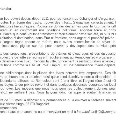
inancier
n lieu ouvert depuis début 2011 pour se rencontrer, échanger et s’organiser. 
scuter, lire, écrire des tracts, trouver des infos... S’organiser collectivement,
tructures hiérarchiques. Pouvoir se donner des armes pour le futur par la dif
cutant et en confrontant nos positions politiques. Apporter force et cons
r. Parce que nous voulons transformer radicalement cette société, ni plus ni
itation ni domination, sans État ni frontière, sans argent ni propriété privée..
l’argent règne encore en maître, nous avons encore besoin de payer un
n local avec pignon sur rue pour pouvoir y développer des activités pére
s, des projections, présentations de thèmes et d’ouvrages et des discussi
ollectifs de lutte se réunissent régulièrement au Rémouleur et y organisen
défense collective ; Prenons la ville, concernant la restructuration urbaine 
stitutions comme la CAF et Pôle Emploi ; et une permanence "Sans-papiers,
une bibliothèque dont la plupart des livres peuvent être empruntés. Des f
acts, brochures et affiches ainsi qu’un fond d’archives sont à disposition. 
ndépendants diffusés au Rémouleur sont à prix libre, et l’argent récolté est ré
res payés à leur prix de revient et dans quelques dépenses courantes du local
 du loyer. Les moyens que nous nous sommes collectivement donnés pour t
, etc.) ne suffisent pas. Nous lançons donc un appel à soutien financier 
.
rdre de "Plumes" à déposer aux permanences ou à envoyer à l’adresse suivant
rue Victor Hugo, 93170 Bagnolet
permanences
n venant aux permanences ou en envoyant un mail à
leremouleur@@@riseup.n