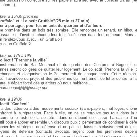
une discussion collective sur les papiers aura lieu avec le
collectif Baras
(rég
ation...).
bre, à 15h30 précises
uffalo” et “Le petit Gruffalo”(25 min et 27 min)
er à partager, pour les enfants du quartier et d’ailleurs !
se promène dans un bois très sombre. Elle rencontre un renard, un hibou e
issante et l’invitent chacun leur tour à déjeuner dans leur demeure. Mais la
un rendez-vous avec… un Gruffalo !
 quoi un Gruffalo ?
bre, de 17h à 19h
llectif "Prenons la ville"
ansformation du Bas-Montreuil et du quartier des Coutures à Bagnolet 
nnes seront obligées de quitter leur logement. Le collectif "Prenons la ville
échanges et d’organisation le 2e mercredi de chaque mois. Cette réunion 
ur l’avancée du projet et des problèmes qu’il entraîne ; de lutter contre la 
ntre le départ forcé des quartiers où nous habitons...
onamenage@@@riseup.net
bre, à 19h30
ectif "Cadécol"
 à des luttes ou à des mouvements sociaux (sans-papiers, mal logés, chôme
nfronté à la répression. Face à elle, on ne se retrouve pas tous dans la 
 comme le reste de la société : dans un rapport de classe. La caisse d’au
util pour élaborer ensemble un discours public permettant de continuer à déf
roprier les stratégies de défense et ne pas les laisser exclusivement aux spé
oyens de défense (contacts avocats, argent pour les premières dépens
ttre sur la justice, le droit et la manière de réagir face à la répression. C