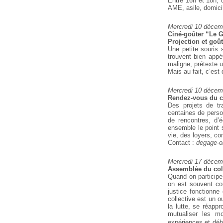
Entre 16h et 18h, 
AME, asile, domicili
Mercredi 10 décem
Ciné-goûter “Le Gr
Projection et goût
Une petite souris 
trouvent bien appét
maligne, prétexte 
Mais au fait, c’est
Mercredi 10 décem
Rendez-vous du co
Des projets de tr
centaines de perso
de rencontres, d’
ensemble le point s
vie, des loyers, co
Contact :
degage-
Mercredi 17 décem
Assemblée du coll
Quand on participe
on est souvent co
justice fonctionne
collective est un o
la lutte, se réapp
mutualiser les m
expériences et déba