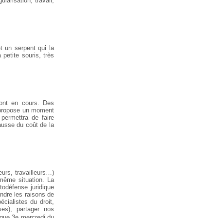
ularisation, travail,
t un serpent qui la
 petite souris, très
sont en cours. Des
" propose un moment
permettra de faire
hausse du coût de la
urs, travailleurs…)
même situation. La
todéfense juridique
endre les raisons de
cialistes du droit,
es), partager nos
haque 3e mercredi du