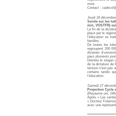
mois.
Contact :
cadecol
Jeudi 18 décembre
Soirée sur les lut
min, VOSTFR) sui
La fin de la dictat
place par le régime
l’éducation se tra
familles.
De toutes les lut
regroupent 200 00
dizaines d’univers
pays plusieurs jours
Derrière le slogan 
de la dictature de
tension n’est pas a
certains tandis q
l’éducation.
Samedi 27 décembr
Projection Cycle 
(Royaume uni, 1964
Après « Les sentie
« Docteur Folamour
avec une représent
**********************