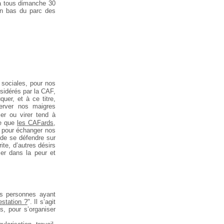
 à tous dimanche 30
en bas du parc des
 sociales, pour nos
sidérés par la CAF,
er, et à ce titre,
server nos maigres
er ou virer tend à
ue que
les CAFards
,
s pour échanger nos
 de se défendre sur
ite, d’autres désirs
mer dans la peur et
es personnes ayant
estation ?
". Il s’agit
s, pour s’organiser