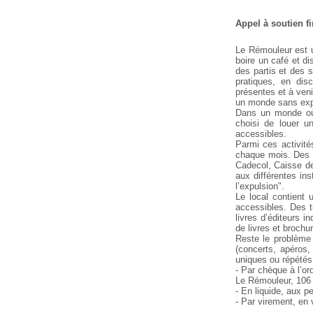
Appel à soutien f
Le Rémouleur est u
boire un café et di
des partis et des s
pratiques, en dis
présentes et à veni
un monde sans explo
Dans un monde où 
choisi de louer u
accessibles.
Parmi ces activité
chaque mois. Des c
Cadecol, Caisse de 
aux différentes in
l’expulsion".
Le local contient 
accessibles. Des tr
livres d’éditeurs i
de livres et brochu
Reste le problème
(concerts, apéros
uniques ou répétés
- Par chèque à l’o
Le Rémouleur, 106 
- En liquide, aux 
- Par virement, e