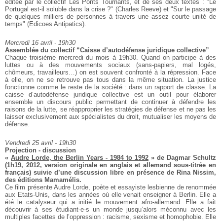
éditée par le collectif Les Ponts Tournants, et de ses deux textes : "Le
Portugal est-il soluble dans la crise ?" (Charles Reeve) et "Sur le passage
de quelques milliers de personnes à travers une assez courte unité de
temps" (Edicoes Antipatics).
Mercredi 16 avril - 19h30
Assemblée du collectif “Caisse d’autodéfense juridique collective”
Chaque troisième mercredi du mois à 19h30. Quand on participe à des
luttes ou à des mouvements sociaux (sans-papiers,
mal logés,
chômeurs, travailleurs…) on est souvent confronté à la
répression. Face
à elle, on ne se retrouve pas tous dans la même
situation. La justice
fonctionne comme le reste de la société : dans un
rapport de classe. La
caisse d’autodéfense juridique collective est un
outil pour élaborer
ensemble un discours public permettant de continuer à
défendre les
raisons de la lutte, se réapproprier les stratégies de
défense et ne pas les
laisser exclusivement aux spécialistes du droit,
mutualiser les moyens de
défense.
Vendredi 25 avril - 19h30
Projection - discussion
«
Audre Lorde, the Berlin Years - 1984 to 1992
» de Dagmar Schultz
(1h19, 2012, version originale en anglais et allemand sous-titrée en
français) suivie d’une discussion libre en présence de Rina Nissim,
des éditions Mamamélis.
Ce film présente Audre Lorde, poète et essayiste lesbienne de renommée
aux Etats-Unis, dans les années où elle venait enseigner à Berlin. Elle a
été le catalyseur qui a initié le mouvement afro-allemand. Elle a fait
découvrir à ses étudiant-e-s un monde jusqu’alors méconnu avec les
multiples facettes de l’oppression : racisme, sexisme et homophobie. Elle