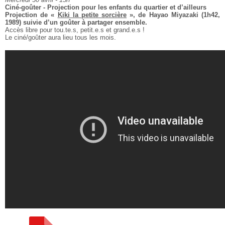
Ciné-goûter - Projection pour les enfants du quartier et d’ailleurs
Projection de «
Kiki la petite sorcière
», de Hayao Miyazaki (1h42,
1989) suivie d’un goûter à partager ensemble.
Accès libre pour tou.te.s, petit.e.s et grand.e.s !
Le ciné/goûter aura lieu tous les mois.