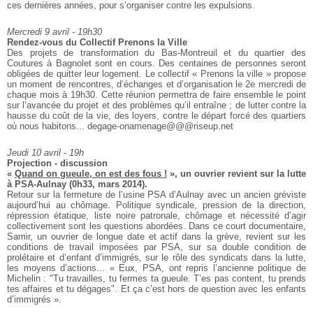
ces dernières années, pour s’organiser contre les expulsions.
Mercredi 9 avril - 19h30
Rendez-vous du Collectif Prenons la Ville
Des projets de transformation du Bas-Montreuil et du quartier des
Coutures
à Bagnolet sont en cours. Des centaines de personnes seront
obligées de
quitter leur logement. Le collectif « Prenons la ville » propose
un moment
de rencontres, d’échanges et d’organisation le 2e mercredi de
chaque mois
à 19h30. Cette réunion permettra de faire ensemble le point
sur l’avancée
du projet et des problèmes qu’il entraîne ; de lutter contre la
hausse du
coût de la vie, des loyers, contre le départ forcé des quartiers
où nous
habitons... degage-onamenage@@@riseup.net
Jeudi 10 avril - 19h
Projection - discussion
«
Quand on gueule, on est des fous !
», un ouvrier revient sur la lutte
à PSA-Aulnay (0h33, mars 2014).
Retour sur la fermeture de l’usine PSA d’Aulnay avec un ancien gréviste
aujourd’hui au chômage. Politique syndicale, pression de la direction,
répression étatique, liste noire patronale, chômage et nécessité d’agir
collectivement sont les questions abordées. Dans ce court documentaire,
Samir, un ouvrier de longue date et actif dans la grève, revient sur les
conditions de travail imposées par PSA, sur sa double condition de
prolétaire et d’enfant d’immigrés, sur le rôle des syndicats dans la lutte,
les moyens d’actions... « Eux, PSA, ont repris l’ancienne politique de
Michelin : "Tu travailles, tu fermes ta gueule. T’es pas content, tu prends
tes affaires et tu dégages". Et ça c’est hors de question avec les enfants
d’immigrés ».