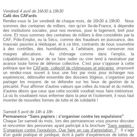
Vendredi 4 avril de 16h30 à 19h30
Café des CAFards
Rendez-vous le 1er vendredi de chaque mois, de 16h30 à 19h30. Nous
sommes
des centaines de milliers, rien qu’en Ile-de-France, à dépendre
des
institutions sociales, pour nos revenus, pour le logement, bref pour
vivre. Et nous sommes des centaines de milliers à être considérés par la
CAF, Pôle-Emploi, ou la Sécu, comme des fraudeurs en puissance, des
mauvais pauvres à rééduquer, et à ce titre, contraints de nous soumettre
à
des contrôles, des humiliations, à l’arbitraire, pour conserver nos
maigres allocations. Au chômage comme dans l’emploi, la
culpabilisation,
la peur de se faire radier ou virer tend à neutraliser par
avance toute
forme de défense collective. C’est pour s’opposer à cette
politique que
les
CAFards, collectif de chômeuses et précaires
, proposent
un rendez-vous
ouvert à tous une fois par mois pour échanger nos
expériences, débrouiller
ensemble des dossiers litigieux, s’organiser pour
partager les moyens de
se défendre sur les lieux de gestion de la
précarité. Pour affirmer
d’autres valeurs que celles du travail et du mérite,
d’autres désirs que
ceux que cette société voudrait nous faire intérioriser.
Là où ils
voudraient nous enfermer dans la peur et l’isolement, il nous faut
inventer de nouvelles formes de lutte et de solidarité !
Samedi 5 avril de 14h à 18h
Permanence “Sans papiers : s’organiser
contre les expulsions”
Chaque 1er samedi du mois, lors des permanences vous pourrez discuter
et
rencontrer des personnes ayant participé à la brochure "
Sans papiers :
S’organiser contre l’expulsion. Que faire en cas d’arrestation ?
". Il
s’agit
d’un guide pratique et juridique, écrit à partir d’expériences de
luttes de