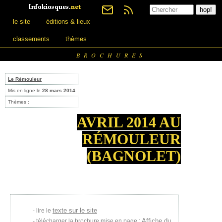
le site
éditions & lieux
classements
thèmes
BROCHURES
Le Rémouleur
Mis en ligne le
28 mars 2014
Thèmes :
AVRIL 2014 AU
RÉMOULEUR
(BAGNOLET)
texte sur le site
lire le
Affiche du
télécharger la brochure mise en page :