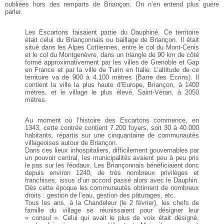
oubliées hors des remparts de Briançon. On n’en entend plus guère
parler.
Les Escartons faisaient partie du Dauphiné. Ce territoire
était celui du Briançonnais ou baillage de Briançon. Il était
situé dans les Alpes Cottiennes, entre le col du Mont-Cenis
et le col du Montgenèvre, dans un triangle de 90 km de côté
formé approximativement par les villes de Grenoble et Gap
en France et par la ville de Turin en Italie. L’altitude de ce
territoire va de 900 à 4.100 mètres (Barre des Ecrins). Il
contient la ville la plus haute d’Europe, Briançon, à 1400
mètres, et le village le plus élevé, Saint-Véran, à 2050
mètres.
Au moment où l’histoire des Escartons commence, en
1343, cette contrée contient 7.200 foyers, soit 30 à 40.000
habitants, répartis sur une cinquantaine de communautés
villageoises autour de Briançon.
Dans ces lieux inhospitaliers, difficilement gouvernables par
un pouvoir central, les municipalités avaient peu à peu pris
le pas sur les féodaux. Les Briançonnais bénéficiaient donc
depuis environ 1240, de très nombreux privilèges et
franchises, issus d’un accord passé alors avec le Dauphin.
Dès cette époque les communautés obtinrent de nombreux
droits : gestion de l’eau, gestion des pâturages, etc.
Tous les ans, à la Chandeleur (le 2 février), les chefs de
famille du village se réunissaient pour désigner leur
« consul ». Celui qui avait le plus de voix était désigné,