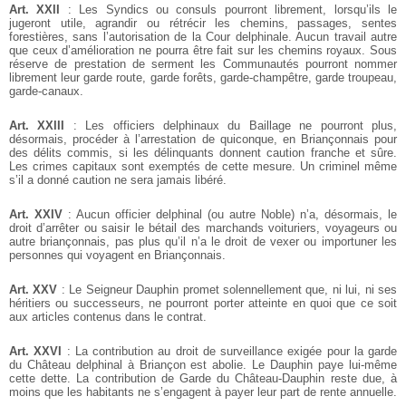
Art. XXII
: Les Syndics ou consuls pourront librement, lorsqu’ils le
jugeront utile, agrandir ou rétrécir les chemins, passages, sentes
forestières, sans l’autorisation de la Cour delphinale. Aucun travail autre
que ceux d’amélioration ne pourra être fait sur les chemins royaux. Sous
réserve de prestation de serment les Communautés pourront nommer
librement leur garde route, garde forêts, garde-champêtre, garde troupeau,
garde-canaux.
Art. XXIII
: Les officiers delphinaux du Baillage ne pourront plus,
désormais, procéder à l’arrestation de quiconque, en Briançonnais pour
des délits commis, si les délinquants donnent caution franche et sûre.
Les crimes capitaux sont exemptés de cette mesure. Un criminel même
s’il a donné caution ne sera jamais libéré.
Art. XXIV
: Aucun officier delphinal (ou autre Noble) n’a, désormais, le
droit d’arrêter ou saisir le bétail des marchands voituriers, voyageurs ou
autre briançonnais, pas plus qu’il n’a le droit de vexer ou importuner les
personnes qui voyagent en Briançonnais.
Art. XXV
: Le Seigneur Dauphin promet solennellement que, ni lui, ni ses
héritiers ou successeurs, ne pourront porter atteinte en quoi que ce soit
aux articles contenus dans le contrat.
Art. XXVI
: La contribution au droit de surveillance exigée pour la garde
du Château delphinal à Briançon est abolie. Le Dauphin paye lui-même
cette dette. La contribution de Garde du Château-Dauphin reste due, à
moins que les habitants ne s’engagent à payer leur part de rente annuelle.