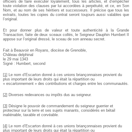
officiers de faire exécuter loyalement, tous les articles, et d’empêcher
toute violation des clauses par lui accordées à perpétuité, et ce, en Son
Nom, et au nom de ses héritiers et successeurs. Il précise que tous les
extraits, toutes les copies du contrat seront toujours aussi valables que
l’original.
Et pour donner plus de valeur et toute authenticité à la Grande
Transaction, faite de deux sceaux collés, le Seigneur Dauphin Humbert II
appose sur l’original dressé, le sceau de son anneau secret.
Fait à Beauvoir en Royans, diocèse de Grenoble,
Château delphinal
le 29 mai 1343
Signé : Humbert, second
[
1
]
Le nom d’Escarton donné à ces unions briançonnaises provient du
plus important de leurs droits qui était la répartition ou
« escartonnement » des contributions et charges entre les communautés.
[
2
]
Diverses redevances ou impôts dus au seigneur.
[
3
]
Désigne le pouvoir de commandement du seigneur guerrier et
protecteur sur la terre et ses sujets manants, considérés en bétail
inaliénable, taxable et corvéable.
[
4
]
Le nom d’Escarton donné à ces unions briançonnaises provient du
plus important de leurs droits qui était la répartition ou