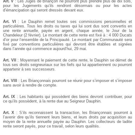
Art. V
: Les Juges de Briançon ne pourront plus prendre plus de dix sols,
pour les Jugements qu’ils rendront désormais ou pour les actes
d’émancipation qui seront dressés devant eux.
Art. VI
: Le Dauphin remet toutes ses commissions personnelles et
particulières. Tous les droits ou taxes qui lui sont dus sont convertis en
une rente annuelle, payée en argent, chaque année, le Jour de la
Chandeleur (2 février). Le montant de cette rente est fixé à : 4 000 Ducats
d’or pour l’ensemble de la Principauté. Le montant par Communauté sera
fixé par conventions particulières qui devront être établies et signées
dans l’année qui commence aujourd’hui, 29 mai.
Art. VII
: Moyennant le paiement de cette rente, le Dauphin se démet de
tous ses droits seigneuriaux sur les fiefs qui lui appartiennent ou pourront
appartenir à ses successeurs.
Art. VIII
: Les Briançonnais pourront se réunir pour s’imposer et s’imposer
sans avoir à rendre de compte.
Art. IX
: Les habitants qui possèdent des biens devront contribuer, pour
ce qu’ils possèdent, à la rente due au Seigneur Dauphin.
Art. X
: S’ils reconnaissent la transaction, les Briançonnais pourront à
l’avenir dire qu’ils tiennent leurs biens, et leurs droits par acquisition au
moyen de la rente annuelle payée au Dauphin. Les collecteurs de ladite
rente seront payés, pour ce travail, selon leurs qualités.