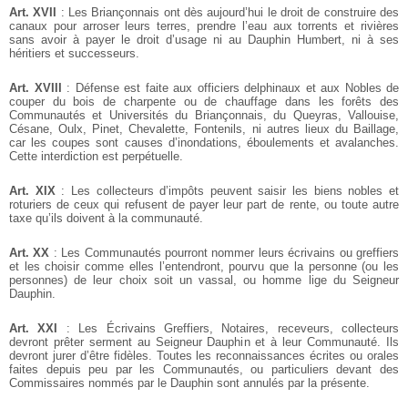
Art. XVII
: Les Briançonnais ont dès aujourd’hui le droit de construire des
canaux pour arroser leurs terres, prendre l’eau aux torrents et rivières
sans avoir à payer le droit d’usage ni au Dauphin Humbert, ni à ses
héritiers et successeurs.
Art. XVIII
: Défense est faite aux officiers delphinaux et aux Nobles de
couper du bois de charpente ou de chauffage dans les forêts des
Communautés et Universités du Briançonnais, du Queyras, Vallouise,
Césane, Oulx, Pinet, Chevalette, Fontenils, ni autres lieux du Baillage,
car les coupes sont causes d’inondations, éboulements et avalanches.
Cette interdiction est perpétuelle.
Art. XIX
: Les collecteurs d’impôts peuvent saisir les biens nobles et
roturiers de ceux qui refusent de payer leur part de rente, ou toute autre
taxe qu’ils doivent à la communauté.
Art. XX
: Les Communautés pourront nommer leurs écrivains ou greffiers
et les choisir comme elles l’entendront, pourvu que la personne (ou les
personnes) de leur choix soit un vassal, ou homme lige du Seigneur
Dauphin.
Art. XXI
: Les Écrivains Greffiers, Notaires, receveurs, collecteurs
devront prêter serment au Seigneur Dauphin et à leur Communauté. Ils
devront jurer d’être fidèles. Toutes les reconnaissances écrites ou orales
faites depuis peu par les Communautés, ou particuliers devant des
Commissaires nommés par le Dauphin sont annulés par la présente.