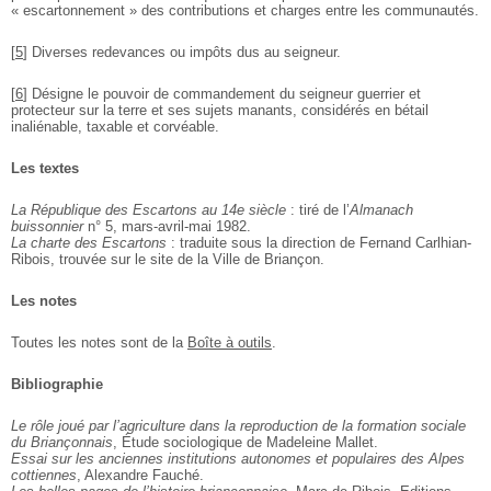
« escartonnement » des contributions et charges entre les communautés.
[
5
]
Diverses redevances ou impôts dus au seigneur.
[
6
]
Désigne le pouvoir de commandement du seigneur guerrier et
protecteur sur la terre et ses sujets manants, considérés en bétail
inaliénable, taxable et corvéable.
Les textes
La République des Escartons au 14e siècle
: tiré de l’
Almanach
buissonnier
n° 5, mars-avril-mai 1982.
La charte des Escartons
: traduite sous la direction de Fernand Carlhian-
Ribois, trouvée sur le site de la Ville de Briançon.
Les notes
Toutes les notes sont de la
Boîte à outils
.
Bibliographie
Le rôle joué par l’agriculture dans la reproduction de la formation sociale
du Briançonnais
, Étude sociologique de Madeleine Mallet.
Essai sur les anciennes institutions autonomes et populaires des Alpes
cottiennes
, Alexandre Fauché.