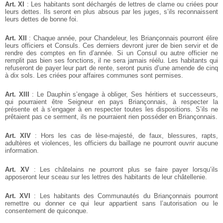
Art. XI
: Les habitants sont déchargés de lettres de clame ou criées pour
leurs dettes. Ils seront en plus absous par les juges, s’ils reconnaissent
leurs dettes de bonne foi.
Art. XII
: Chaque année, pour Chandeleur, les Briançonnais pourront élire
leurs officiers et Consuls. Ces derniers devront jurer de bien servir et de
rendre des comptes en fin d’année. Si un Consul ou autre officier ne
remplit pas bien ses fonctions, il ne sera jamais réélu. Les habitants qui
refuseront de payer leur part de rente, seront punis d’une amende de cinq
à dix sols. Les criées pour affaires communes sont permises.
Art. XIII
: Le Dauphin s’engage à obliger, Ses héritiers et successeurs,
qui pourraient être Seigneur en pays Briançonnais, à respecter la
présente et à s’engager à en respecter toutes les dispositions. S’ils ne
prêtaient pas ce serment, ils ne pourraient rien posséder en Briançonnais.
Art. XIV
: Hors les cas de lèse-majesté, de faux, blessures, rapts,
adultères et violences, les officiers du baillage ne pourront ouvrir aucune
information.
Art. XV
: Les châtelains ne pourront plus se faire payer lorsqu’ils
apposeront leur sceau sur les lettres des habitants de leur châtellenie.
Art. XVI
: Les habitants des Communautés du Briançonnais pourront
remettre ou donner ce qui leur appartient sans l’autorisation ou le
consentement de quiconque.