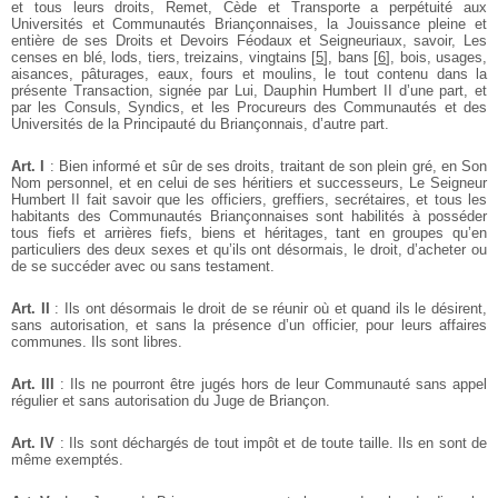
et tous leurs droits, Remet, Cède et Transporte a perpétuité aux
Universités et Communautés Briançonnaises, la Jouissance pleine et
entière de ses Droits et Devoirs Féodaux et Seigneuriaux, savoir, Les
censes en blé, lods, tiers, treizains, vingtains
[
5
]
, bans
[
6
]
, bois, usages,
aisances, pâturages, eaux, fours et moulins, le tout contenu dans la
présente Transaction, signée par Lui, Dauphin Humbert II d’une part, et
par les Consuls, Syndics, et les Procureurs des Communautés et des
Universités de la Principauté du Briançonnais, d’autre part.
Art. I
: Bien informé et sûr de ses droits, traitant de son plein gré, en Son
Nom personnel, et en celui de ses héritiers et successeurs, Le Seigneur
Humbert II fait savoir que les officiers, greffiers, secrétaires, et tous les
habitants des Communautés Briançonnaises sont habilités à posséder
tous fiefs et arrières fiefs, biens et héritages, tant en groupes qu’en
particuliers des deux sexes et qu’ils ont désormais, le droit, d’acheter ou
de se succéder avec ou sans testament.
Art. II
: Ils ont désormais le droit de se réunir où et quand ils le désirent,
sans autorisation, et sans la présence d’un officier, pour leurs affaires
communes. Ils sont libres.
Art. III
: Ils ne pourront être jugés hors de leur Communauté sans appel
régulier et sans autorisation du Juge de Briançon.
Art. IV
: Ils sont déchargés de tout impôt et de toute taille. Ils en sont de
même exemptés.