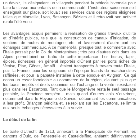
un devoir, ils désignaient un villageois pendant la période hivernale pour
faire la classe aux enfants de la communauté. L’instituteur saisonnier soit
enseignait sur place, soit louait ses services dans des régions éloignées
telles que Marseille, Lyon, Besançon, Béziers et il retrouvait son activité
rurale l’été venu.
Les avantages acquis permirent la réalisation de grands travaux d’utilité
et d’intérêt publics, tels que la construction de canaux d’irrigation, de
sentiers, de routes de montagne, etc. et favorisèrent d’autre part les
échanges commerciaux. A ce moment-là, presque tout le commerce avec
l’Italie passait par le Col du Montgenèvre ; très peu d’autres cols dans les
Alpes permettaient un trafic de cette importance. Les tissus, tapis,
épices, richesses, en général importés d’Orient par les ports riches de
Venise, Pise, Gênes, Amalfi... étaient transportés à travers toute l’Italie,
puis la France, pour les seigneurs de l’époque friands de marchandises
raffinées, et pour la papauté installée à cette époque en Avignon. Ce qui
donna un essor formidable au commerce de la région, d’autant plus que
les taxes, impôts et droits douaniers sur l’échange et la vente n’existaient
plus dans les Escartons. Tant que le Montgenèvre resta le seul passage
possible, la Province prospéra ; mais quand d’autres cols s’ouvrirent,
notamment dans le Royaume de Savoie, détournant les communications
à leur profit, Briançon périclita et, se repliant sur les Escartons, se limita
aux seuls échanges nécessaires à la survie.
Le début de la fin
Le traité d’Utrecht de 1713, annexant à la Principauté de Piémont les
cantons d’Oulx, de Fenestrelle et Casteldelfino, anéantit définitivement