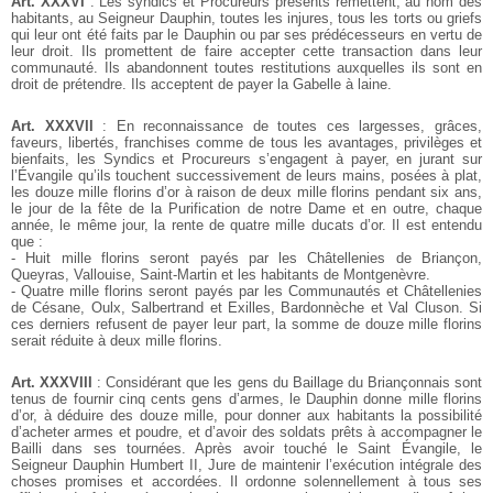
Art. XXXVI
: Les syndics et Procureurs présents remettent, au nom des
habitants, au Seigneur Dauphin, toutes les injures, tous les torts ou griefs
qui leur ont été faits par le Dauphin ou par ses prédécesseurs en vertu de
leur droit. Ils promettent de faire accepter cette transaction dans leur
communauté. Ils abandonnent toutes restitutions auxquelles ils sont en
droit de prétendre. Ils acceptent de payer la Gabelle à laine.
Art. XXXVII
: En reconnaissance de toutes ces largesses, grâces,
faveurs, libertés, franchises comme de tous les avantages, privilèges et
bienfaits, les Syndics et Procureurs s’engagent à payer, en jurant sur
l’Évangile qu’ils touchent successivement de leurs mains, posées à plat,
les douze mille florins d’or à raison de deux mille florins pendant six ans,
le jour de la fête de la Purification de notre Dame et en outre, chaque
année, le même jour, la rente de quatre mille ducats d’or. Il est entendu
que :
- Huit mille florins seront payés par les Châtellenies de Briançon,
Queyras, Vallouise, Saint-Martin et les habitants de Montgenèvre.
- Quatre mille florins seront payés par les Communautés et Châtellenies
de Césane, Oulx, Salbertrand et Exilles, Bardonnèche et Val Cluson. Si
ces derniers refusent de payer leur part, la somme de douze mille florins
serait réduite à deux mille florins.
Art. XXXVIII
: Considérant que les gens du Baillage du Briançonnais sont
tenus de fournir cinq cents gens d’armes, le Dauphin donne mille florins
d’or, à déduire des douze mille, pour donner aux habitants la possibilité
d’acheter armes et poudre, et d’avoir des soldats prêts à accompagner le
Bailli dans ses tournées.
Après avoir touché le Saint Évangile, le
Seigneur Dauphin Humbert II, Jure de maintenir l’exécution intégrale des
choses promises et accordées. Il ordonne solennellement à tous ses