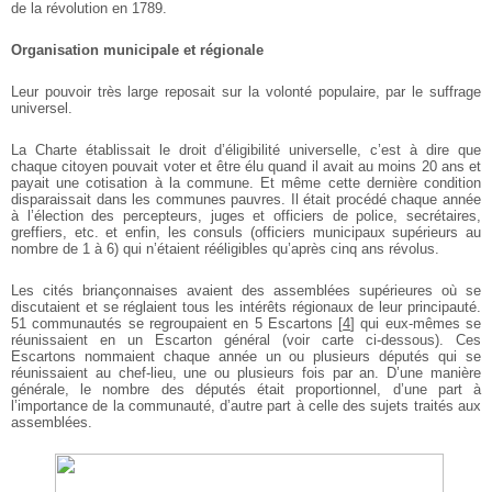
de la révolution en 1789.
Organisation municipale et régionale
Leur pouvoir très large reposait sur la volonté populaire, par le suffrage
universel.
La Charte établissait le droit d’éligibilité universelle, c’est à dire que
chaque citoyen pouvait voter et être élu quand il avait au moins 20 ans et
payait une cotisation à la commune. Et même cette dernière condition
disparaissait dans les communes pauvres. Il était procédé chaque année
à l’élection des percepteurs, juges et officiers de police, secrétaires,
greffiers, etc. et enfin, les consuls (officiers municipaux supérieurs au
nombre de 1 à 6) qui n’étaient rééligibles qu’après cinq ans révolus.
Les cités briançonnaises avaient des assemblées supérieures où se
discutaient et se réglaient tous les intérêts régionaux de leur principauté.
51 communautés se regroupaient en 5 Escartons
[
4
]
qui eux-mêmes se
réunissaient en un Escarton général (voir carte ci-dessous). Ces
Escartons nommaient chaque année un ou plusieurs députés qui se
réunissaient au chef-lieu, une ou plusieurs fois par an. D’une manière
générale, le nombre des députés était proportionnel, d’une part à
l’importance de la communauté, d’autre part à celle des sujets traités aux
assemblées.