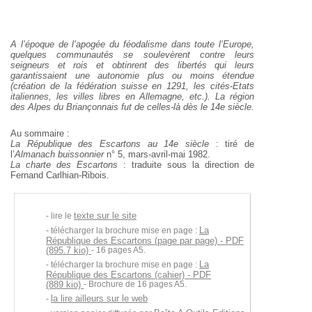
A l’époque de l’apogée du féodalisme dans toute l’Europe,
quelques communautés se soulevèrent contre leurs
seigneurs
et rois et obtinrent des libertés qui leurs
garantissaient une
autonomie plus ou moins étendue
(création de la fédération
suisse en 1291, les cités-Etats
italiennes, les villes libres en Allemagne, etc.). La région
des Alpes du Briançonnais fut de celles-là dès le 14e siècle.
Au sommaire :
La République des Escartons au 14e siècle
: tiré de
l’
Almanach buissonnier
n° 5, mars-avril-mai 1982.
La charte des Escartons
: traduite sous la direction de
Fernand Carlhian-Ribois.
texte sur le site
lire le
La
télécharger la brochure mise en page :
République des Escartons (page par page) - PDF
(895.7 kio)
- 16 pages A5.
La
télécharger la brochure mise en page :
République des Escartons (cahier) - PDF
(889 kio)
- Brochure de 16 pages A5.
la lire ailleurs sur le web