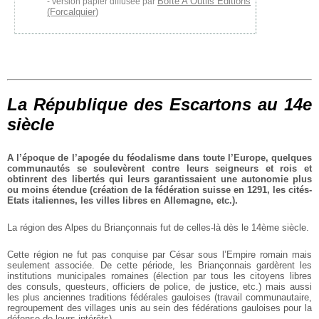
Boîte A Outils Editions
version papier diffusée par
(Forcalquier)
La République des Escartons au 14e
siècle
A l’époque de l’apogée du féodalisme dans toute l’Europe,
quelques
communautés se soulevèrent contre leurs seigneurs
et rois et
obtinrent des libertés qui leurs garantissaient une
autonomie plus
ou moins étendue (création de la fédération
suisse en 1291, les cités-
Etats italiennes, les villes libres en Allemagne, etc.).
La région des Alpes du Briançonnais fut de celles-là dès le 14ème siècle.
Cette région ne fut pas conquise par César sous l’Empire romain mais
seulement associée. De cette période, les Briançonnais gardèrent les
institutions municipales romaines (élection par tous les citoyens libres
des consuls, questeurs, officiers de police, de justice, etc.) mais aussi
les plus anciennes traditions fédérales gauloises (travail communautaire,
regroupement des villages unis au sein des fédérations gauloises pour la
défense de leurs intérêts).