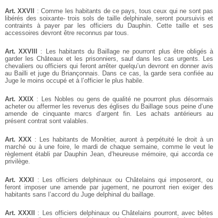
Art. XXVII
: Comme les habitants de ce pays, tous ceux qui ne sont pas
libérés des soixante- trois sols de taille delphinale, seront poursuivis et
contraints à payer par les officiers du Dauphin. Cette taille et ses
accessoires devront être reconnus par tous.
Art. XXVIII
: Les habitants du Baillage ne pourront plus être obligés à
garder les Châteaux et les prisonniers, sauf dans les cas urgents. Les
chevaliers ou officiers qui feront arrêter quelqu’un devront en donner avis
au Bailli et juge du Briançonnais. Dans ce cas, la garde sera confiée au
Juge le moins occupé et à l’officier le plus habile.
Art. XXIX
: Les Nobles ou gens de qualité ne pourront plus désormais
acheter ou affermer les revenus des églises du Baillage sous peine d’une
amende de cinquante marcs d’argent fin. Les achats antérieurs au
présent contrat sont valables.
Art. XXX
: Les habitants de Monêtier, auront à perpétuité le droit à un
marché ou à une foire, le mardi de chaque semaine, comme le veut le
règlement établi par Dauphin Jean, d’heureuse mémoire, qui accorda ce
privilège.
Art. XXXI
: Les officiers delphinaux ou Châtelains qui imposeront, ou
feront imposer une amende par jugement, ne pourront rien exiger des
habitants sans l’accord du Juge delphinal du baillage.
Art. XXXII
: Les officiers delphinaux ou Châtelains pourront, avec bêtes