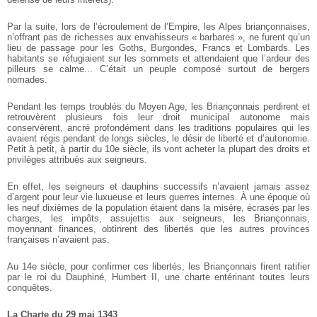
Par la suite, lors de l’écroulement de l’Empire, les Alpes briançonnaises,
n’offrant pas de richesses aux envahisseurs « barbares », ne furent qu’un
lieu de passage pour les Goths, Burgondes, Francs et Lombards. Les
habitants se réfugiaient sur les sommets et attendaient que l’ardeur des
pilleurs se calme... C’était un peuple composé surtout de bergers
nomades.
Pendant les temps troublés du Moyen Age, les Briançonnais perdirent et
retrouvèrent plusieurs fois leur droit municipal autonome mais
conservèrent, ancré profondément dans les traditions populaires qui les
avaient régis pendant de longs siècles, le désir de liberté et d’autonomie.
Petit à petit, à partir du 10e siècle, ils vont acheter la plupart des droits et
privilèges attribués aux seigneurs.
En effet, les seigneurs et dauphins successifs n’avaient jamais assez
d’argent pour leur vie luxueuse et leurs guerres internes. À une époque où
les neuf dixièmes de la population étaient dans la misère, écrasés par les
charges, les impôts, assujettis aux seigneurs, les Briançonnais,
moyennant finances, obtinrent des libertés que les autres provinces
françaises n’avaient pas.
Au 14e siècle, pour confirmer ces libertés, les Briançonnais firent ratifier
par le roi du Dauphiné, Humbert II, une charte entérinant toutes leurs
conquêtes.
La Charte du 29 mai 1343