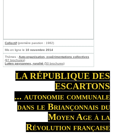
Collectif
(première parution : 1982)
Mis en ligne le
10 novembre 2014
Thèmes :
Auto-organisation, expérimentations collectives
(97 brochures)
Luttes paysannes, ruralité
(50 brochures)
LA RÉPUBLIQUE DES
ESCARTONS
... autonomie communale
dans le Briançonnais du
Moyen Age à la
Révolution française