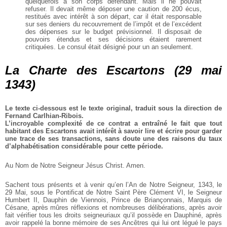
quelquefois à son corps défendant. Mais il ne pouvait
refuser. Il devait même déposer une caution de 200 écus,
restitués avec intérêt à son départ, car il était responsable
sur ses deniers du recouvrement de l’impôt et de l’excédent
des dépenses sur le budget prévisionnel. Il disposait de
pouvoirs étendus et ses décisions étaient rarement
critiquées. Le consul était désigné pour un an seulement.
La Charte des Escartons (29 mai
1343)
Le texte ci-dessous est le texte original, traduit sous la direction de
Fernand Carlhian-Ribois.
L’incroyable complexité de ce contrat a entraîné le fait que tout
habitant des Escartons avait intérêt à savoir lire et écrire pour garder
une trace de ses transactions, sans doute une des raisons du taux
d’alphabétisation considérable pour cette période.
Au Nom de Notre Seigneur Jésus Christ. Amen.
Sachent tous présents et à venir qu’en l’An de Notre Seigneur, 1343, le
29 Mai, sous le Pontificat de Notre Saint Père Clément VI, le Seigneur
Humbert II, Dauphin de Viennois, Prince de Briançonnais, Marquis de
Césane, après mûres réflexions et nombreuses délibérations, après avoir
fait vérifier tous les droits seigneuriaux qu’il possède en Dauphiné, après
avoir rappelé la bonne mémoire de ses Ancêtres qui lui ont légué le pays