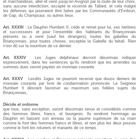
et marchandises, aller et venir jusqu’en Avignon par la route de leur choix,
sans aucune interdiction, excepté le vicomté de Tallard, et cela malgré
les défenses qui pourraient être faites par les Communautés d’Embrun,
de Gap, du Champsaur, ou autres lieux.
Art. XXXIII
: Le Dauphin Humbert II, cède et remet pour lui, ses héritiers
et successeurs et pour l’ensemble des habitants du Briançonnais
présents ou à venir (sauf les étrangers), toutes les gabelles du
Briançonnais, pour toutes choses, exceptée la Gabelle du bétail. Rien
n’est dû sur la nourriture de ce dernier.
Art. XXXIV
: Les Juges delphinaux devront désormais indiquer
expressément, dans les sentences qu’ils rendront que les amendes ou
sommes dues seront payées en monnaie courante.
Art. XXXV
: Lesdits Juges ne pourront recevoir que douze deniers de
monnaie courante par livre de condamnation prononcée.
Le Seigneur
Humbert II désirant favoriser au maximum ses fidèles sujets du
Briançonnais,
Décide et ordonne
que tous, sans exception, seront désormais tenus et considérés comme
des hommes libres, francs, et bourgeois. Ils rendront hommage au
Dauphin en baisant son anneau ou la paume supérieure de sa main
comme le font des hommes francs et libres, et non plus les deux pouces
comme le font les roturiers et manants de ce temps.