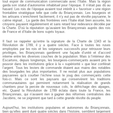
tout espoir de communication commerciale avec l’Italie. Mais la région
garda son statut d’autonomie inhabituel pour l’époque. Il n’était pas dû au
hasard. Les rois de l’époque avaient tout intérêt à « favoriser » une région
frontalière stratégique telle que celle du Briançonnais. Les bourgeois et
les artisans s’enrichirent facilement, il n’y eut pas de révolte paysanne, le
calme régnait... La garde des frontières vers l’Italie était bien assurée, les
citoyens payaient régulièrement et sans retard leur redevance décidée par
la Charte. D’où la réputation qu’avaient les Briançonnais auprès des rois
de France et d’Italie de bons sujets loyaux.
Il faut se rappeler qu’entre la signature de la Charte de 1343 et la
Révolution de 1789, il y a quatre siècles. Face à toutes les ruses
employées par les rois et les seigneurs successifs pour retrouver leurs
privilèges, les Briançonnais gardèrent une façade d’unité et d’accord
interne entre les diverses couches de la population. Mais à l’intérieur des
Escartons, depuis longtemps, les bourgeois-commerçants avaient pris le
pouvoir dans les institutions grâce à la « supériorité » que leur conférait
l’argent. Tous les leviers de commande étaient aux mains des notables
des bourgades les plus importantes. Il ne restait plus aux populations
paysannes qu’à courber l’échine sous le joug des commerçants cette
fois-ci. Mais ce sont les paysans qui conservèrent les traditions
communautaires qui permirent notamment la réalisation de grands
chantiers pour la percée de nouveaux cols, le défrichage des alpages,
etc. Quand la Révolution de 1789 éclata dans toute la France, les
Briançonnais, qui n’avaient rien à gagner des réformes centralistes des
Jacobins, ne se joignirent que tard à cette grande révolte du peuple.
Aujourd’hui, les institutions populaires et autonomes du Briançonnais,
bien qu’elles aient duré quatre siècles dans l’histoire, semblent largement