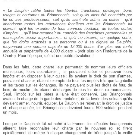
«
Le Dauphin ratifie toutes les libertés, franchises, privilèges, bons
usages et coutumes du Briançonnais, soit qu’ils aient été concédés par
lui ou ses prédécesseurs, soit qu’ils aient été admis ou usités ; qu’il
abandonne toutes les redevances foncières que les Briançonnais lui
doivent, qu’il les exonère de tous services féodaux, de toutes sortes
d’impôts..., qu’il leur reconnaît ou concède des franchises personnelles et
municipales assez importantes... et qu’il ne réserve, en quelque sorte,
que les droits attachés à sa personne ou à sa dignité de Dauphin,
moyennant une somme capitale de 12.000 florins d’or plus une rente
annuelle et perpétuelle de 4.000 ducats
» (voir plus loin l’intégralité de la
Charte). Pour l’époque, c’était une petite révolution !
Dans les faits, cette charte leur permettait de nommer leurs officiers
municipaux, leurs secrétaires ; ils pouvaient créer et percevoir leurs
impôts et en disposer à leur guise ; ils avaient le droit de port d’armes,
pouvaient chasser, étaient exempts de tous les impôts tels que la gabelle
et les taxes sur les échanges. Ils ne payaient plus les droits de four, de
bois, de moulin ; ils étaient déchargés de tous les droits extraordinaires.
Seul, l’impôt sur les bêtes à laine était conservé. Les Briançonnais
avaient la charge de la garde des frontières, de la levée des soldats qu’ils
devaient armer, nourrir, équiper. Le Dauphin se réservait le droit de justice
et, chaque année, les Briançonnais devaient fournir 500 soldats pendant
un mois.
Lorsque le Dauphiné fut rattaché à la France, les députés briançonnais
allèrent faire reconnaître leur charte par le nouveau roi et firent
opiniâtrement de même à chaque changement de trône jusqu’à la veille