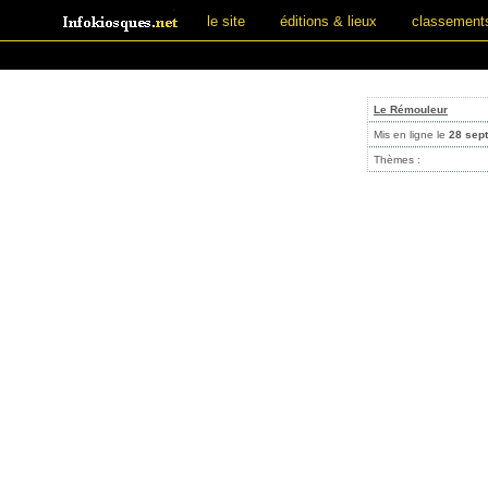
le site
éditions & lieux
classement
Le Rémouleur
Mis en ligne le
28 sep
Thèmes :