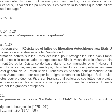
pre sécurité. Ils nous font passer pour des bandits, ces scélérats, alors
x et nous, ils volent les pauvres sous couvert de la loi tandis que nous pillon
 seul courage."
 à 16h30
de 14h à 18h
s papiers : s’organiser face à l’expulsion
"
 à 19h30
t discussion : Résistance et luttes de libération Autochtones aux Etats-
istence ou attendez-vous à la Résistance !
formation portera sur les luttes actuelles pour protéger
les Pics San Franci
ésistance à la
colonisation énergétique sur Black Mesa dans la réserve Na
la frontière et la résistance de base dans la
communauté Diné / Navajo. K
ent toute
sa vie, en première ligne, dans les luttes pour protéger les terr
rtier général de la Patrouille des
Frontières en Arizona, pour demander la fin 
res Autochtones pour stopper les migrants venant du Mexique, à
de multip
ectes pour protéger les
Pics San Francisco, il parlera de ces luttes, du proje
 de convergence des actions contre l’oppression dans le
contexte du néoli
ée par les grandes
entreprises.
 19h
ux premières parties de "La Bataille du Chili"
de Patricio Guzman (film en
ction de la bourgeoisie (1975 - 97’)
’État militaire (1977 – 88’)