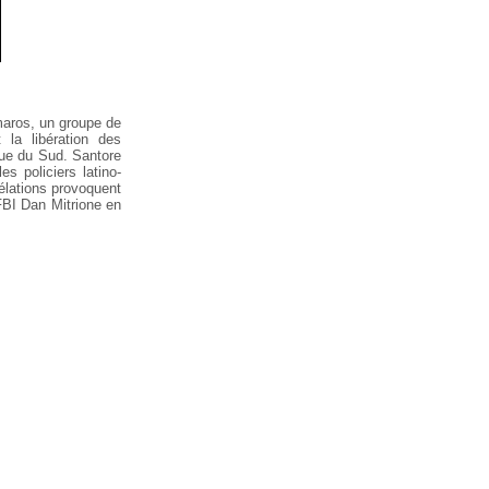
aros, un groupe de
t la
libération des
que du Sud. Santore
es policiers latino-
lations provoquent
FBI
Dan Mitrione en