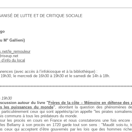
ANISÉ DE LUTTE ET DE CRITIQUE SOCIALE
ugo
u M° Gallieni)
s.net/le_remouleur
@riseup.net
e d’info du local
ences (avec accès à l’infokiosque et à la bibliothèque) :
à 19h30, le mercredi de 16h30 à 19h30 et le samedi de 14h à 18h.
*****************************************************************************************
à 19h30
iscussion autour du livre "
Frères de la côte – Mémoire en défense des 
tes les puissances du monde
"
, abordant la question des phénomènes de 
s particulièrement ceux qui sont appelés/qu’on appelle
"les pirates somaliens
is communs à tous les prédateurs du monde.
t sur les procès en cours en France et nous constaterons une fois encore 
rles Bellamy à son procès en 1720 garde tout son sens : "Maudit sois-tu, t
s ceux qui acceptent d’être gouvernés par les lois que des hommes riches