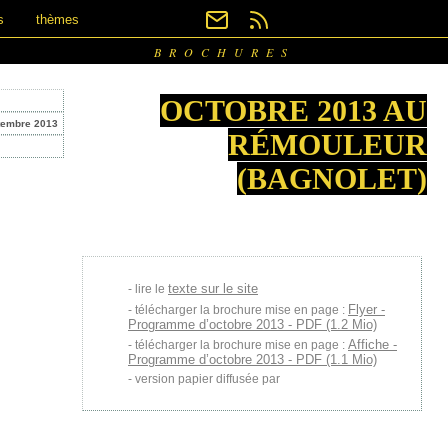
s
thèmes
BROCHURES
OCTOBRE 2013 AU
tembre 2013
RÉMOULEUR
(BAGNOLET)
texte sur le site
lire le
Flyer -
télécharger la brochure mise en page :
Programme d’octobre 2013 - PDF (1.2 Mio)
Affiche -
télécharger la brochure mise en page :
Programme d’octobre 2013 - PDF (1.1 Mio)
version papier diffusée par