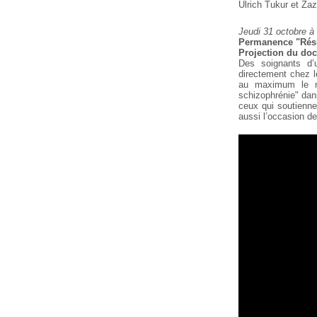
Ulrich Tukur et Zaz
Jeudi 31 octobre à
Permanence "Résis
Projection du do
Des soignants d’u
directement chez le
au maximum le re
schizophrénie" dan
ceux qui soutienne
aussi
l’occasion de 