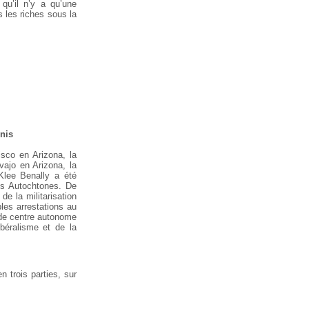
 qu’il n’y a qu’une
s les riches sous la
Unis
sco en Arizona, la
vajo en Arizona,
la
lee Benally a été
es
Autochtones. De
de la militarisation
les arrestations au
t de centre autonome
béralisme et de la
 trois parties, sur