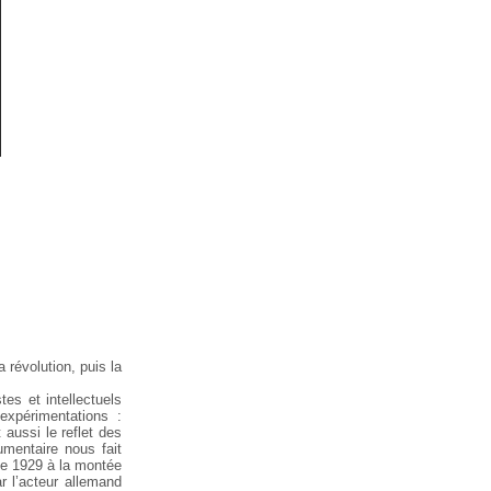
 révolution, puis la
stes et intellectuels
xpérimentations :
aussi le reflet des
umentaire nous fait
 de 1929 à
la montée
r l’acteur allemand