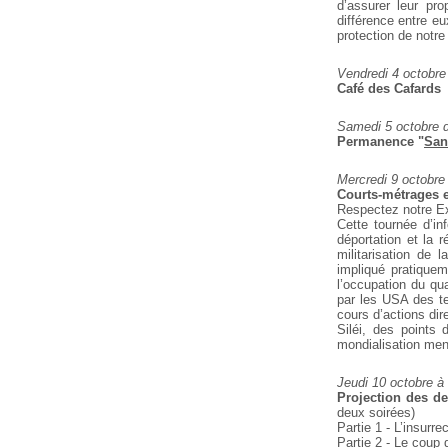
d’assurer leur pro
différence entre eu
protection de notre
Vendredi 4 octobre
Café des Cafards
Samedi 5 octobre 
Permanence "
San
Mercredi 9 octobre
Courts-métrages e
Respectez notre Ex
Cette tournée d’in
déportation et la r
militarisation de 
impliqué pratiquem
l’occupation du qua
par les
USA des ter
cours d’actions dir
Siléi, des points
mondialisation men
Jeudi 10 octobre à
Projection des de
deux soirées)
Partie 1 - L’insurre
Partie 2 - Le coup d