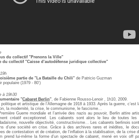
e
s du collectif "Prenons la Ville"
du collectif "Caisse d’autodéfense juridique collective"
 19h
roisième partie de "La Bataille du Chili"
de Patricio Guzman
r populaire (1979 - 80’)
e à 19h30
cumentaire "
Cabaret Berlin
"
, de Fabienne Rousso-Lenoir , 1h10, 2009.
 politique et artistique de l’Allemagne de 1918
à 1933. Après la guerre, c’est la
tion, la modernité, la crise, le communisme, le fascisme…
 Première Guerre mondiale et l’arrivée des nazis au
pouvoir, Berlin attire arti
ment
créatif exceptionnel. Les cabarets sont alors le lieu de toutes les
e
adaïsme, nouvelle objectivité,
constructivisme… Les cabarets berlinois sont 
ns d’une société en crise. Grâce à des archives rares et
inédites, le doc
ées de contestation
et de création, de l’inflation à la stabilisation, de la crise
lm prend lui-même la forme d’un spectacle de
cabaret, mené en voix off pa