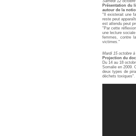
Samedi 12 octobre
Présentation du li
autour de la noti
"Il existerait une 
reste peut appara
est attendu peut p
"Par cette réflexi
une lecture sociale
femmes, contre la
victimes."
Mardi 15 octobre à
Projection du do
Du 14 au 18 octobr
Somalie en 2009. C
deux types de pira
déchets toxiques".