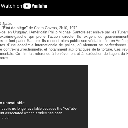
à 19h30
 "État de siège"
de Costa-Gavras, 2h10, 1972
oide, en Uruguay, l’Américain Philip Michael Santore
est enlevé par les Tupam
d’extrême-gauche qui prône l’action directe. Ils exigent du gouvernemen
es et font parler Santore. Ils rendent
alors public son véritable rôle en Améri
es d’une académie internationale de police, où viennent se
perfectionner l
te
contre-insurrectionnelle, et notamment aux pratiques de la torture. Ces
révé
entale. Ce film fait référence à l’enlèvement et à l’exécution de l’agent du 
maros.