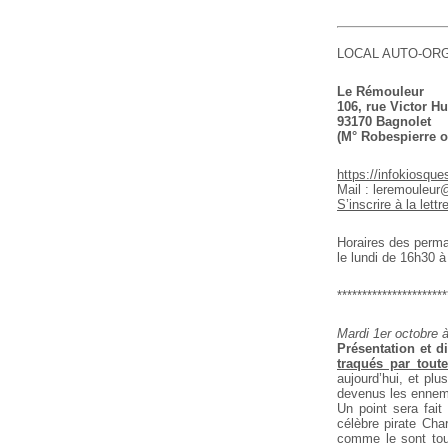
LOCAL AUTO-ORG
Le Rémouleur
106, rue Victor H
93170 Bagnolet
(M° Robespierre o
https://infokiosque
Mail : leremouleur
S’inscrire à la lettr
Horaires des perman
le lundi de 16h30 
**********************
Mardi 1er octobre 
Présentation et d
traqués par tou
aujourd’hui, et plu
devenus les ennem
Un point sera fai
célèbre pirate Cha
comme le sont tou