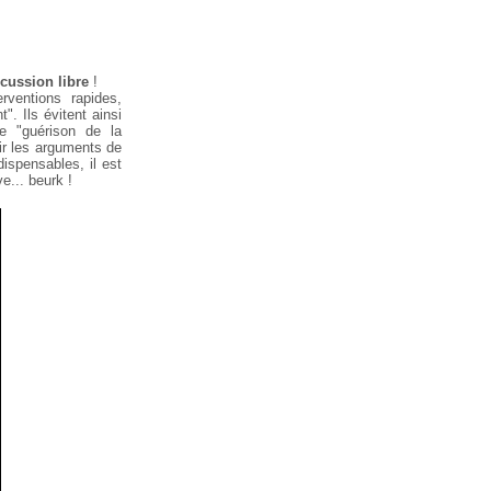
cussion libre
!
ventions rapides,
t". Ils
évitent ainsi
e "guérison de la
ir
les arguments de
ispensables, il est
... beurk !