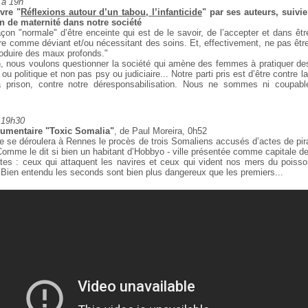
 à 19h
vre "
Réflexions autour d’un tabou, l’infanticide
" par
ses auteurs, suivi
on de maternité dans notre société
façon "normale" d’être enceinte qui est de le savoir,
de l’accepter et dans êtr
ître comme
déviant et/ou nécessitant des soins. Et, effectivement, ne pas êtr
roduire des maux profonds."
on, nous voulons questionner la société qui amène des
femmes à pratiquer des 
 ou
politique et non pas psy ou judiciaire... Notre parti pris est d’être
contre la
 prison, contre notre
déresponsabilisation. Nous ne sommes ni coupable
 19h30
cumentaire "Toxic Somalia"
, de Paul Moreira, 0h52
e se déroulera à Rennes le procès de trois Somaliens accusés
d’actes de pira
omme le dit si bien
un habitant d’Hobbyo - ville présentée comme capitale de la
tes : ceux qui attaquent les navires et ceux qui vident
nos mers du poisson
 Bien entendu les seconds sont bien plus dangereux que les premiers...