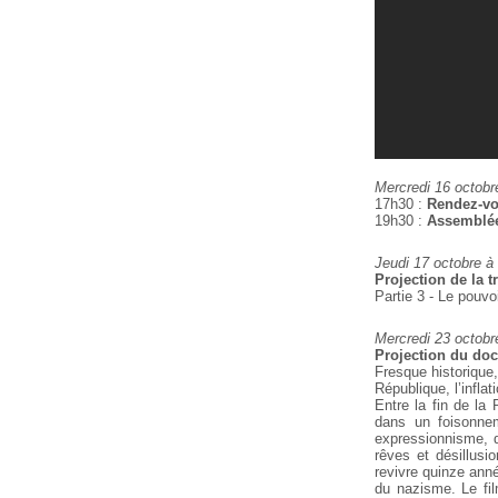
Mercredi 16 octobr
17h30 :
Rendez-vou
19h30 :
Assemblée 
Jeudi 17 octobre à
Projection de la t
Partie 3 - Le pouvoi
Mercredi 23 octobr
Projection du do
Fresque historique,
République,
l’infla
Entre la fin de la
dans un foisonne
expressionnisme, d
rêves et
désillusio
revivre quinze ann
du nazisme. Le fi