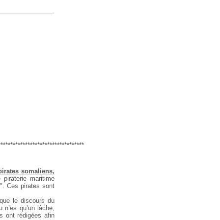
***********************************
pirates somaliens,
piraterie maritime
". Ces pirates sont
que le discours du
u n’es qu’un lâche,
 ont rédigées afin