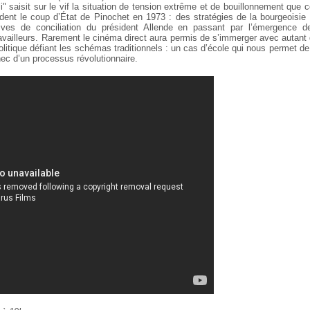
li" saisit sur le vif la situation de tension extrême et de bouillonnement que c
dent le coup d’État de Pinochet en 1973 : des stratégies de la bourgeoisie p
ives de conciliation du président Allende en passant par l’émergence de
ravailleurs. Rarement le cinéma direct aura permis de s’immerger avec autant 
litique défiant les schémas traditionnels : un cas d’école qui nous permet de
hec d’un processus révolutionnaire.