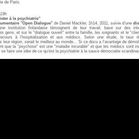
ie de
Paris.
 19h
ter à la psychiatrie"
cumentaire "Open Dialogue"
de Daniel Mackler, 1h14, 2011, suivie d’une
dis
ne institution finlandaise témoignent de leur travail,
basé sur des inter
s gens, et sur le "dialogue ouvert" entre la famille, les soignants et le "clien
cours à l’hospitalisation et aux médocs.
Selon une étude, le taux d
s leur
région, serait le meilleur au monde... Si ce docu a l’avantage de démol
nt que la "psychose" est une "maladie incurable" et que les médocs sont ind
se faire une idée de ce qu’est la psychiatrie à la sauce
démocratie scandinave