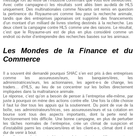
message fort au reste de l’industrie confirmant que vous être sérieux/ses.
Avec cette campagne-ci les résultats sont allés bien au-delà de HLS
uniquement. Des multinationales comme Novartis ont remis en question
la pertinence du Royaume-uni comme lieu pour la recherche animale,
tandis que des entreprises japonaises ont supprimé des financements
d’un montant d’un milliard de livres sterling destinés à la recherche. Les
deux citent la campagne contre HLS comme une des raisons. Le résultat,
c’est que le Royaume-uni est de plus en plus considéré comme un
endroit où éviter d’entreprendre des recherches basées sur les animaux.
Les Mondes de la Finance et du
Commerce
Il a souvent été demandé pourquoi SHAC s’en est pris à des entreprises
comme les assureuses/eurs, les banquiers/ères, les
administratrices/eurs, les actionnaires, les agent-e-s de change, les
traders... d’HLS, au lieu de se concentrer sur les boîtes directement
impliquées dans la maltraitance animale.
Le réponse, c’est qu’on a besoin de penser à l’entreprise elle-même, par
juste à pourquoi on mène des actions contre elle. Une fois la cible choisie
il faut lui ôter tous les appuis qui la soutiennent. Du point de vue de la
boîte, ses administrateurs/trices, ses assureuses/eurs et sa cotation en
bourse sont tous des aspects importants, dont la perte rend le
fonctionnement très difficile. Une bonne campagne, en plus de perturber
les tâches normales de l’entreprise, crée un climat de suspicion et
d’instabilité parmi les créanciers/ères et les client-e-s, climat dont il est
dur de venir à bout.