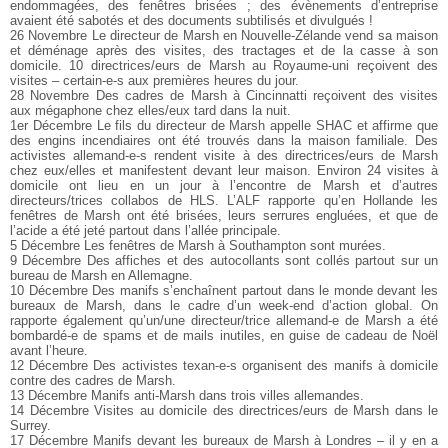
endommagées, des fenêtres brisées ; des évènements d’entreprise
avaient été sabotés et des documents subtilisés et divulgués !
26 Novembre Le directeur de Marsh en Nouvelle-Zélande vend sa maison
et déménage après des visites, des tractages et de la casse à son
domicile. 10 directrices/eurs de Marsh au Royaume-uni reçoivent des
visites – certain-e-s aux premières heures du jour.
28 Novembre Des cadres de Marsh à Cincinnatti reçoivent des visites
aux mégaphone chez elles/eux tard dans la nuit.
1er Décembre Le fils du directeur de Marsh appelle SHAC et affirme que
des engins incendiaires ont été trouvés dans la maison familiale. Des
activistes allemand-e-s rendent visite à des directrices/eurs de Marsh
chez eux/elles et manifestent devant leur maison. Environ 24 visites à
domicile ont lieu en un jour à l’encontre de Marsh et d’autres
directeurs/trices collabos de HLS. L’ALF rapporte qu’en Hollande les
fenêtres de Marsh ont été brisées, leurs serrures engluées, et que de
l’acide a été jeté partout dans l’allée principale.
5 Décembre Les fenêtres de Marsh à Southampton sont murées.
9 Décembre Des affiches et des autocollants sont collés partout sur un
bureau de Marsh en Allemagne.
10 Décembre Des manifs s’enchaînent partout dans le monde devant les
bureaux de Marsh, dans le cadre d’un week-end d’action global. On
rapporte également qu’un/une directeur/trice allemand-e de Marsh a été
bombardé-e de spams et de mails inutiles, en guise de cadeau de Noël
avant l’heure.
12 Décembre Des activistes texan-e-s organisent des manifs à domicile
contre des cadres de Marsh.
13 Décembre Manifs anti-Marsh dans trois villes allemandes.
14 Décembre Visites au domicile des directrices/eurs de Marsh dans le
Surrey.
17 Décembre Manifs devant les bureaux de Marsh à Londres – il y en a