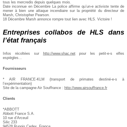
tous les mercredis depuis quelques mois.
Date inconnue en Décembre La police affirme qu’un-e activiste tente de
mener à bien une attaque incendiaire sur la propriété du directeur de
Marsh, Christopher Pearson.
18 Décembre Marsh annonce rompre tout lien avec HLS. Victoire !
Entreprises collabos de HLS dans
l’état français
Infos récoltées sur
http://www.shac.net
pour les petit-e-s elfes
espiègles...
Fournisseurs
* AIR FRANCE-KLM (transport de primates destiné-e-s à
l’expérimentation)
Site de la campagne Air Souffrance :
http://www.airsouffrance.fr
Clients
*ABBOTT
Abbott France S.A.
10 rue d’Arceuil
Silic 233
94528 Rungis Cedex, France