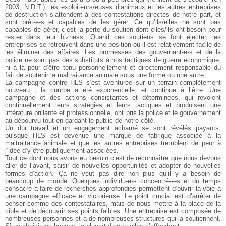
2003, N.D.T.), les exploiteurs/euses d’animaux et les autres entreprises
de destruction s’attendent à des contestations directes de notre part, et
sont prêt-e-s et capables de les gérer. Ce qu’ils/elles ne sont pas
capables de gérer, c’est la perte du soutien dont elles/ils ont besoin pour
rester dans leur bizness. Quand ces soutiens se font éjecter, les
entreprises se retrouvent dans une position où il est relativement facile de
les éliminer des affaires. Les promesses des gouvernant-e-s et de la
police ne sont pas des substituts à nos tactiques de guerre économique,
ni à la peur d’être tenu personnellement et directement responsable du
fait de soutenir la maltraitance animale sous une forme ou une autre.
La campagne contre HLS s’est aventurée sur un terrain complètement
nouveau ; la courbe a été exponentielle, et continue à l’être. Une
campagne et des actions consistantes et déterminées, qui revoient
continuellement leurs stratégies et leurs tactiques et produisent une
littérature brillante et professionnelle, ont pris la police et le gouvernement
au dépourvu tout en gardant le public de notre côté.
Un dur travail et un engagement acharné se sont révélés payants,
puisque HLS est devenue une marque de fabrique associée à la
maltraitance animale et que les autres entreprises tremblent de peur à
l’idée d’y être publiquement associées.
Tout ce dont nous avons eu besoin c’est de reconnaître que nous devons
aller de l’avant, saisir de nouvelles opportunités et adopter de nouvelles
formes d’action. Ça ne veut pas dire non plus qu’il y a besoin de
beaucoup de monde. Quelques individu-e-s concentré-e-s et du temps
consacré à faire de recherches approfondies permettent d’ouvrir la voie à
une campagne efficace et victorieuse. Le point crucial est d’arrêter de
penser comme des contestataires, mais de nous mettre à la place de la
cible et de découvrir ses points faibles. Une entreprise est composée de
nombreuses personnes et a de nombreuses structures qui la soutiennent.