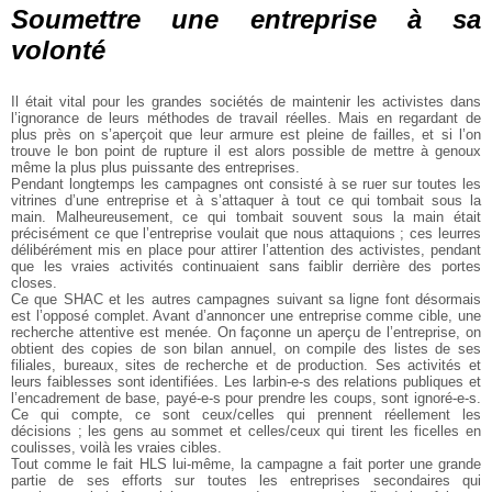
Soumettre une entreprise à sa
volonté
Il était vital pour les grandes sociétés de maintenir les activistes dans
l’ignorance de leurs méthodes de travail réelles. Mais en regardant de
plus près on s’aperçoit que leur armure est pleine de failles, et si l’on
trouve le bon point de rupture il est alors possible de mettre à genoux
même la plus plus puissante des entreprises.
Pendant longtemps les campagnes ont consisté à se ruer sur toutes les
vitrines d’une entreprise et à s’attaquer à tout ce qui tombait sous la
main. Malheureusement, ce qui tombait souvent sous la main était
précisément ce que l’entreprise voulait que nous attaquions ; ces leurres
délibérément mis en place pour attirer l’attention des activistes, pendant
que les vraies activités continuaient sans faiblir derrière des portes
closes.
Ce que SHAC et les autres campagnes suivant sa ligne font désormais
est l’opposé complet. Avant d’annoncer une entreprise comme cible, une
recherche attentive est menée. On façonne un aperçu de l’entreprise, on
obtient des copies de son bilan annuel, on compile des listes de ses
filiales, bureaux, sites de recherche et de production. Ses activités et
leurs faiblesses sont identifiées. Les larbin-e-s des relations publiques et
l’encadrement de base, payé-e-s pour prendre les coups, sont ignoré-e-s.
Ce qui compte, ce sont ceux/celles qui prennent réellement les
décisions ; les gens au sommet et celles/ceux qui tirent les ficelles en
coulisses, voilà les vraies cibles.
Tout comme le fait HLS lui-même, la campagne a fait porter une grande
partie de ses efforts sur toutes les entreprises secondaires qui