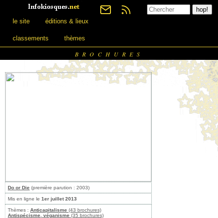
le site
éditions & lieux
classements
thèmes
BROCHURES
Do or Die
(première parution : 2003)
Mis en ligne le
1er juillet 2013
Thèmes :
Anticapitalisme
(43 brochures)
Antispécisme, véganisme
(35 brochures)