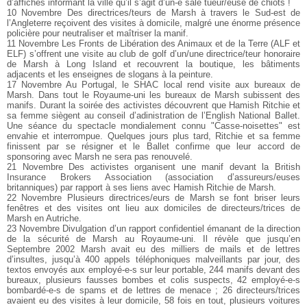
d’affiches informant la ville qu’il s’agit d’un-e sale tueur/euse de chiots !
10 Novembre Des directrices/teurs de Marsh à travers le Sud-est de
l’Angleterre reçoivent des visites à domicile, malgré une énorme présence
policière pour neutraliser et maîtriser la manif.
11 Novembre Les Fronts de Libération des Animaux et de la Terre (ALF et
ELF) s’offrent une visite au club de golf d’un/une directrice/teur honoraire
de Marsh à Long Island et recouvrent la boutique, les bâtiments
adjacents et les enseignes de slogans à la peinture.
17 Novembre Au Portugal, le SHAC local rend visite aux bureaux de
Marsh. Dans tout le Royaume-uni les bureaux de Marsh subissent des
manifs. Durant la soirée des activistes découvrent que Hamish Ritchie et
sa femme siègent au conseil d’adinistration de l’English National Ballet.
Une séance du spectacle mondialement connu "Casse-noisettes" est
envahie et interrompue. Quelques jours plus tard, Ritchie et sa femme
finissent par se résigner et le Ballet confirme que leur accord de
sponsoring avec Marsh ne sera pas renouvelé.
21 Novembre Des activistes organisent une manif devant la British
Insurance Brokers Association (association d’assureurs/euses
britanniques) par rapport à ses liens avec Hamish Ritchie de Marsh.
22 Novembre Plusieurs directrices/eurs de Marsh se font briser leurs
fenêtres et des visites ont lieu aux domiciles de directeurs/trices de
Marsh en Autriche.
23 Novembre Divulgation d’un rapport confidentiel émanant de la direction
de la sécurité de Marsh au Royaume-uni. Il révèle que jusqu’en
Septembre 2002 Marsh avait eu des milliers de mails et de lettres
d’insultes, jusqu’à 400 appels téléphoniques malveillants par jour, des
textos envoyés aux employé-e-s sur leur portable, 244 manifs devant des
bureaux, plusieurs fausses bombes et colis suspects, 42 employé-e-s
bombardé-e-s de spams et de lettres de menace ; 26 directeurs/trices
avaient eu des visites à leur domicile, 58 fois en tout, plusieurs voitures