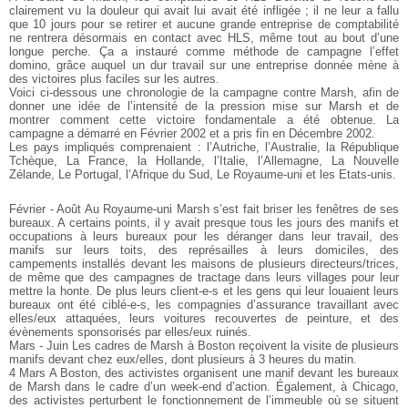
clairement vu la douleur qui avait lui avait été infligée ; il ne leur a fallu
que 10 jours pour se retirer et aucune grande entreprise de comptabilité
ne rentrera désormais en contact avec HLS, même tout au bout d’une
longue perche. Ça a instauré comme méthode de campagne l’effet
domino, grâce auquel un dur travail sur une entreprise donnée mène à
des victoires plus faciles sur les autres.
Voici ci-dessous une chronologie de la campagne contre Marsh, afin de
donner une idée de l’intensité de la pression mise sur Marsh et de
montrer comment cette victoire fondamentale a été obtenue. La
campagne a démarré en Février 2002 et a pris fin en Décembre 2002.
Les pays impliqués comprenaient : l’Autriche, l’Australie, la République
Tchèque, La France, la Hollande, l’Italie, l’Allemagne, La Nouvelle
Zélande, Le Portugal, l’Afrique du Sud, Le Royaume-uni et les Etats-unis.
Février - Août Au Royaume-uni Marsh s’est fait briser les fenêtres de ses
bureaux. A certains points, il y avait presque tous les jours des manifs et
occupations à leurs bureaux pour les déranger dans leur travail, des
manifs sur leurs toits, des représailles à leurs domiciles, des
campements installés devant les maisons de plusieurs directeurs/trices,
de même que des campagnes de tractage dans leurs villages pour leur
mettre la honte. De plus leurs client-e-s et les gens qui leur louaient leurs
bureaux ont été ciblé-e-s, les compagnies d’assurance travaillant avec
elles/eux attaquées, leurs voitures recouvertes de peinture, et des
évènements sponsorisés par elles/eux ruinés.
Mars - Juin Les cadres de Marsh à Boston reçoivent la visite de plusieurs
manifs devant chez eux/elles, dont plusieurs à 3 heures du matin.
4 Mars A Boston, des activistes organisent une manif devant les bureaux
de Marsh dans le cadre d’un week-end d’action. Également, à Chicago,
des activistes perturbent le fonctionnement de l’immeuble où se situent