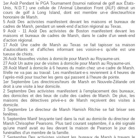
1er Août Pendant le PGA Tournament (tournoi national de golf aux États-
Unis, N.D.T.) une cellule de l’Animal Liberation Front (ALF) détruit un
cours de golf à Long Island, dont est membre un-e directeur/trice
honoraire de Marsh.
5 Août Des activistes manifestent devant les maisons et bureaux de
cadres de Marsh, pendant un week-end d’action régional au Texas.
9 Août - 11 Août Des activistes de Boston manifestent devant les
maisons et bureaux de cadres de Marsh, dans le cadre d’un week-end
d’action régional.
17 Août Une cadre de Marsh au Texas se fait tapisser sa maison
d’autocollants et d’affiches informant ses voisin-e-s qu’elle est une
tueuse de chiots.
26 Août Nouvelles visites à domicile pour Marsh au Royaume-uni.
27 Août Un autre jour de visites à domicile pour Marsh au Royaume-uni.
28 Août Manif à domicile à 6 heures du matin chez un-e cadre de Marsh.
Il/elle ne va pas au travail. Les manifestant-e-s reviennent à 4 heures de
l’après-midi pour toucher les gens qui passent à l’heure de pointe.
1er Septembre Les directrices/teurs de Marsh en Nouvele-Zélande ont
droit à une visite à leur domicile.
2 Septembre Des activistes manifestent à l’emplacement des bureaux,
des domiciles et des lieux de culte des cadres de Marsh. De plus, les
maisons des détectives privé-e-s de Marsh reçoivent des visites à
domicile.
3 Septembre Le directeur de Marsh Hamish Ritchie se fait briser ses
fenêtres.
5 Septembre Manif bruyante tard dans la nuit au domicile du directeur de
Marsh Chrisopher Pearsons. Plus tard courant septembre, il a été signalé
qu’une manif avait eu lieu devant la maison de Pearson le jour des
funérailles d’un membre de la famille.
7 Septembre Des activistes visitent les bureaux de Marsh à travers le