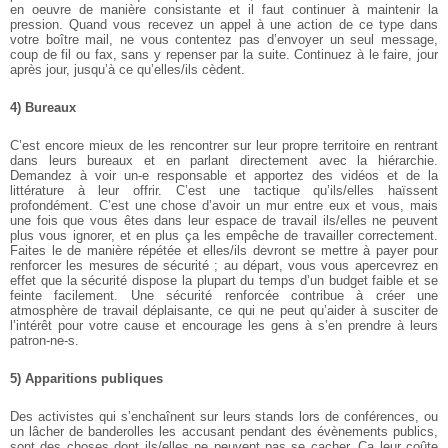
en oeuvre de manière consistante et il faut continuer à maintenir la
pression. Quand vous recevez un appel à une action de ce type dans
votre boître mail, ne vous contentez pas d’envoyer un seul message,
coup de fil ou fax, sans y repenser par la suite. Continuez à le faire, jour
après jour, jusqu’à ce qu’elles/ils cèdent.
4) Bureaux
C’est encore mieux de les rencontrer sur leur propre territoire en rentrant
dans leurs bureaux et en parlant directement avec la hiérarchie.
Demandez à voir un-e responsable et apportez des vidéos et de la
littérature à leur offrir. C’est une tactique qu’ils/elles haïssent
profondément. C’est une chose d’avoir un mur entre eux et vous, mais
une fois que vous êtes dans leur espace de travail ils/elles ne peuvent
plus vous ignorer, et en plus ça les empêche de travailler correctement.
Faites le de manière répétée et elles/ils devront se mettre à payer pour
renforcer les mesures de sécurité ; au départ, vous vous apercevrez en
effet que la sécurité dispose la plupart du temps d’un budget faible et se
feinte facilement. Une sécurité renforcée contribue à créer une
atmosphère de travail déplaisante, ce qui ne peut qu’aider à susciter de
l’intérêt pour votre cause et encourage les gens à s’en prendre à leurs
patron-ne-s.
5) Apparitions publiques
Des activistes qui s’enchaînent sur leurs stands lors de conférences, ou
un lâcher de banderolles les accusant pendant des évènements publics,
sont des choses dont ils/elles ne peuvent pas se cacher. Ça leur coûte