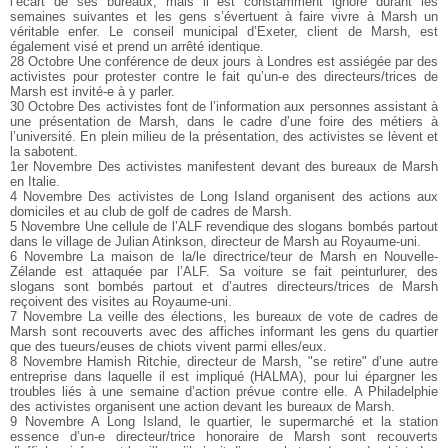
l’écart de ses bureaux, mais il est constamment ignoré durant les
semaines suivantes et les gens s’évertuent à faire vivre à Marsh un
véritable enfer. Le conseil municipal d’Exeter, client de Marsh, est
également visé et prend un arrêté identique.
28 Octobre Une conférence de deux jours à Londres est assiégée par des
activistes pour protester contre le fait qu’un-e des directeurs/trices de
Marsh est invité-e à y parler.
30 Octobre Des activistes font de l’information aux personnes assistant à
une présentation de Marsh, dans le cadre d’une foire des métiers à
l’université. En plein milieu de la présentation, des activistes se lèvent et
la sabotent.
1er Novembre Des activistes manifestent devant des bureaux de Marsh
en Italie.
4 Novembre Des activistes de Long Island organisent des actions aux
domiciles et au club de golf de cadres de Marsh.
5 Novembre Une cellule de l’ALF revendique des slogans bombés partout
dans le village de Julian Atinkson, directeur de Marsh au Royaume-uni.
6 Novembre La maison de la/le directrice/teur de Marsh en Nouvelle-
Zélande est attaquée par l’ALF. Sa voiture se fait peinturlurer, des
slogans sont bombés partout et d’autres directeurs/trices de Marsh
reçoivent des visites au Royaume-uni.
7 Novembre La veille des élections, les bureaux de vote de cadres de
Marsh sont recouverts avec des affiches informant les gens du quartier
que des tueurs/euses de chiots vivent parmi elles/eux.
8 Novembre Hamish Ritchie, directeur de Marsh, "se retire" d’une autre
entreprise dans laquelle il est impliqué (HALMA), pour lui épargner les
troubles liés à une semaine d’action prévue contre elle. A Philadelphie
des activistes organisent une action devant les bureaux de Marsh.
9 Novembre A Long Island, le quartier, le supermarché et la station
essence d’un-e directeur/trice honoraire de Marsh sont recouverts