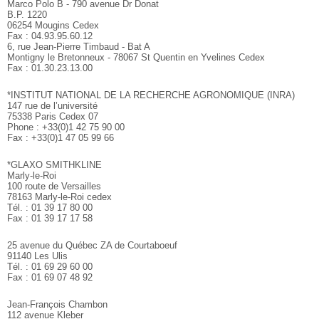
Marco Polo B - 790 avenue Dr Donat
B.P. 1220
06254 Mougins Cedex
Fax : 04.93.95.60.12
6, rue Jean-Pierre Timbaud - Bat A
Montigny le Bretonneux - 78067 St Quentin en Yvelines Cedex
Fax : 01.30.23.13.00
*INSTITUT NATIONAL DE LA RECHERCHE AGRONOMIQUE (INRA)
147 rue de l’université
75338 Paris Cedex 07
Phone : +33(0)1 42 75 90 00
Fax : +33(0)1 47 05 99 66
*GLAXO SMITHKLINE
Marly-le-Roi
100 route de Versailles
78163 Marly-le-Roi cedex
Tél. : 01 39 17 80 00
Fax : 01 39 17 17 58
25 avenue du Québec ZA de Courtaboeuf
91140 Les Ulis
Tél. : 01 69 29 60 00
Fax : 01 69 07 48 92
Jean-François Chambon
112 avenue Kleber