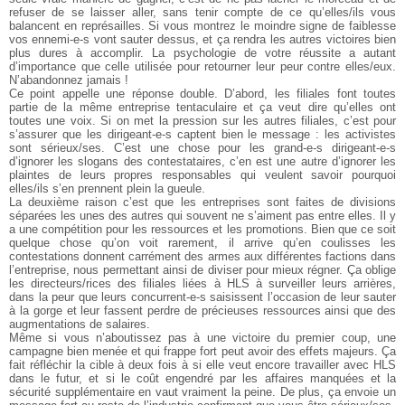
refuser de se laisser aller, sans tenir compte de ce qu’elles/ils vous
balancent en représailles. Si vous montrez le moindre signe de faiblesse
vos ennemi-e-s vont sauter dessus, et ça rendra les autres victoires bien
plus dures à accomplir. La psychologie de votre réussite a autant
d’importance que celle utilisée pour retourner leur peur contre elles/eux.
N’abandonnez jamais !
Ce point appelle une réponse double. D’abord, les filiales font toutes
partie de la même entreprise tentaculaire et ça veut dire qu’elles ont
toutes une voix. Si on met la pression sur les autres filiales, c’est pour
s’assurer que les dirigeant-e-s captent bien le message : les activistes
sont sérieux/ses. C’est une chose pour les grand-e-s dirigeant-e-s
d’ignorer les slogans des contestataires, c’en est une autre d’ignorer les
plaintes de leurs propres responsables qui veulent savoir pourquoi
elles/ils s’en prennent plein la gueule.
La deuxième raison c’est que les entreprises sont faites de divisions
séparées les unes des autres qui souvent ne s’aiment pas entre elles. Il y
a une compétition pour les ressources et les promotions. Bien que ce soit
quelque chose qu’on voit rarement, il arrive qu’en coulisses les
contestations donnent carrément des armes aux différentes factions dans
l’entreprise, nous permettant ainsi de diviser pour mieux régner. Ça oblige
les directeurs/rices des filiales liées à HLS à surveiller leurs arrières,
dans la peur que leurs concurrent-e-s saisissent l’occasion de leur sauter
à la gorge et leur fassent perdre de précieuses ressources ainsi que des
augmentations de salaires.
Même si vous n’aboutissez pas à une victoire du premier coup, une
campagne bien menée et qui frappe fort peut avoir des effets majeurs. Ça
fait réfléchir la cible à deux fois à si elle veut encore travailler avec HLS
dans le futur, et si le coût engendré par les affaires manquées et la
sécurité supplémentaire en vaut vraiment la peine. De plus, ça envoie un