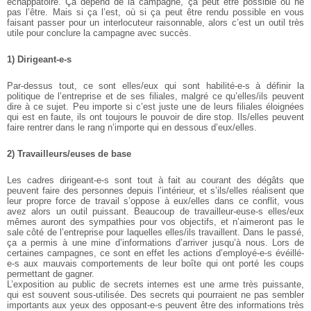
échappatoire. Ça dépend de la campagne, ça peut être possible ou ne
pas l’être. Mais si ça l’est, où si ça peut être rendu possible en vous
faisant passer pour un interlocuteur raisonnable, alors c’est un outil très
utile pour conclure la campagne avec succès.
1) Dirigeant-e-s
Par-dessus tout, ce sont elles/eux qui sont habilité-e-s à définir la
politique de l’entreprise et de ses filiales, malgré ce qu’elles/ils peuvent
dire à ce sujet. Peu importe si c’est juste une de leurs filiales éloignées
qui est en faute, ils ont toujours le pouvoir de dire stop. Ils/elles peuvent
faire rentrer dans le rang n’importe qui en dessous d’eux/elles.
2) Travailleurs/euses de base
Les cadres dirigeant-e-s sont tout à fait au courant des dégâts que
peuvent faire des personnes depuis l’intérieur, et s’ils/elles réalisent que
leur propre force de travail s’oppose à eux/elles dans ce conflit, vous
avez alors un outil puissant. Beaucoup de travailleur-euse-s elles/eux
mêmes auront des sympathies pour vos objectifs, et n’aimeront pas le
sale côté de l’entreprise pour laquelles elles/ils travaillent. Dans le passé,
ça a permis à une mine d’informations d’arriver jusqu’à nous. Lors de
certaines campagnes, ce sont en effet les actions d’employé-e-s évéillé-
e-s aux mauvais comportements de leur boîte qui ont porté les coups
permettant de gagner.
L’exposition au public de secrets internes est une arme très puissante,
qui est souvent sous-utilisée. Des secrets qui pourraient ne pas sembler
importants aux yeux des opposant-e-s peuvent être des informations très