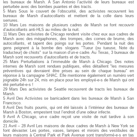
les bureaux de Marsh. A San Antonio l’activité de leurs bureaux est
perturbée avec des bombes puantes et des tracts.
5 Mars Sous le couvert de l’obscurité, des activistes recouvrent les
bureaux de Marsh d’autocollants et mettent de la colle dans leurs
serrures.
10 Mars Les maisons de plusieurs cadres de Marsh se font recouvrir
d’autocollants anti-HLS au milieu de la nuit.
11 Mars Des activistes de Chicago rendent visite chez eux aux cadres de
Marsh avec des mégaphones, des trompes, des cornes de brume, des
autocollants, et tapent des poings sur les portes. Pendant la nuit des
gens peignent à la bombe des slogans "Tueur (ou tueuse, Note du
traducteur) de chiots" sur la maison d’un-e cadre. Au Texas, 3 bureaux de
Marsh sont recouverts d’autocollants et de tracts.
25 Mars Perturbations à l’immeuble de Marsh à Chicago. Des notes
internes de Marsh sont rendues publiques, elles détaillent "les mesures
préventives qui devraient être prises au sein de chaque bureau" en
réponse à la campagne SHAC. Elle mentionne également un numéro vert
joignable 24h sur 24, mis en place pour les employé-e-s de Marsh qui ont
été perturbé-e-s !
29 Mars Des activistes de Seattle recouvrent de tracts les bureaux de
Marsh.
5 Avril Des Activistes se barricadent dans les bureaux de Marsh à San
Francisco.
8 Avril Des fruits pourris, qui ont été laissés à l’intérieur des bureaux de
Marsh à Boston, empestent tout l’endroit d’une odeur infecte.
9 Avril A Chicago, un-e cadre reçoit une visite de nuit tardive à son
domicile.
21 Avril – 28 Avril Les maisons de deux cadres de Marsh à New York se
font dévaster. Les portes, vases, lampes et miroirs des vestibules de
leurs maisons à Central Park et Park Avenue sont transformé-e-s en tas