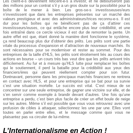
Les client-e-s deviennent réticent-e-s à investir, et ne débourseront pas
des millions pour un contrat s’il y a un gros doute sur la possibilité pour la
boîte de le mener à bien. Les gros-se-s investisseuses/eurs
n’investissent que dans les entreprises présentes sur un marché des
valeurs prestigieux et avec des administrateurs/trices reconnu-e-s. Il est
dur pour les boîtes qui ne bénéficient pas de ça d’attirer ces
investisseurs/euses, ce qui entâche encore plus leur crédibilité, et une
fois entraîné dans ce cercle vicieux il est dur de remonter la pente.
Un
autre effet est que, étant donné la manière dont fonctionne le système,
ça rend beaucoup plus dur d’obtenir des prêts. Les prêts sont une partie
vitale du processus d’expansion et d’attraction de nouveaux marchés. Ils
sont nécessaires pour se moderniser et rester au sommet. Pour des
entreprises de la taille d’HLS, les prêts sont étroitement liés au cours des
actions en bourse – un cours très bas veut dire que les prêts arrivent très
difficilement. Au fur et à mesure qu’HLS lutte pour remplacer les boîtes
qui le soutiennent, il perd la bataille pour la crédibilité aux yeux des
financiers/ères qui peuvent réellement compter pour son futur.
Dorénavant, personne dans les principaux marchés financiers ne rentrera
en contact avec HLS, et pour une entreprise qui se bat pour sa survie
c’est une situation mortelle.
Le succès est vital. C’est mieux de se
concentrer sur une seule entreprise, de gagner une victoire sur elle, et de
s’en servir comme exemple à brandir devant d’autres. Une fois qu’une
entreprise a perdu, c’est bien plus facile de créer un effet boule de neige
sur les autres. Même s’il est possible que vous vous retrouviez avec une
profusion de cibles à attaquer, sélectionnez les une par une. Elles vont
toutes en parler entre elles, et le message comme quoi vous ne
plaisantez pas va circuler de lui-même.
L’Internationalisme en Action !