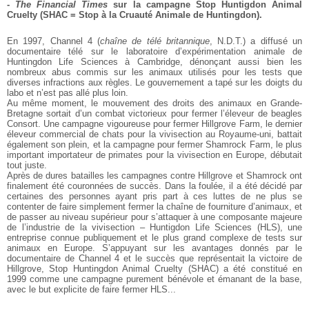
-
The Financial Times
sur la campagne Stop Huntigdon Animal
Cruelty (SHAC = Stop à la Cruauté Animale de Huntingdon).
En 1997, Channel 4 (
chaîne de télé britannique
, N.D.T.) a diffusé un
documentaire télé sur le laboratoire d’expérimentation animale de
Huntingdon Life Sciences à Cambridge, dénonçant aussi bien les
nombreux abus commis sur les animaux utilisés pour les tests que
diverses infractions aux règles. Le gouvernement a tapé sur les doigts du
labo et n’est pas allé plus loin.
Au même moment, le mouvement des droits des animaux en Grande-
Bretagne sortait d’un combat victorieux pour fermer l’éleveur de beagles
Consort. Une campagne vigoureuse pour fermer Hillgrove Farm, le dernier
éleveur commercial de chats pour la vivisection au Royaume-uni, battait
également son plein, et la campagne pour fermer Shamrock Farm, le plus
important importateur de primates pour la vivisection en Europe, débutait
tout juste.
Après de dures batailles les campagnes contre Hillgrove et Shamrock ont
finalement été couronnées de succès. Dans la foulée, il a été décidé par
certaines des personnes ayant pris part à ces luttes de ne plus se
contenter de faire simplement fermer la chaîne de fourniture d’animaux, et
de passer au niveau supérieur pour s’attaquer à une composante majeure
de l’industrie de la vivisection – Huntigdon Life Sciences (HLS), une
entreprise connue publiquement et le plus grand complexe de tests sur
animaux en Europe. S’appuyant sur les avantages donnés par le
documentaire de Channel 4 et le succès que représentait la victoire de
Hillgrove, Stop Huntingdon Animal Cruelty (SHAC) a été constitué en
1999 comme une campagne purement bénévole et émanant de la base,
avec le but explicite de faire fermer HLS...