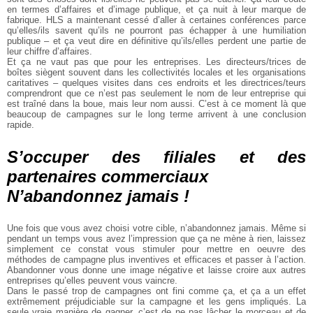
en termes d’affaires et d’image publique, et ça nuit à leur marque de
fabrique. HLS a maintenant cessé d’aller à certaines conférences parce
qu’elles/ils savent qu’ils ne pourront pas échapper à une humiliation
publique – et ça veut dire en définitive qu’ils/elles perdent une partie de
leur chiffre d’affaires.
Et ça ne vaut pas que pour les entreprises. Les directeurs/trices de
boîtes siègent souvent dans les collectivités locales et les organisations
caritatives – quelques visites dans ces endroits et les directrices/teurs
comprendront que ce n’est pas seulement le nom de leur entreprise qui
est traîné dans la boue, mais leur nom aussi. C’est à ce moment là que
beaucoup de campagnes sur le long terme arrivent à une conclusion
rapide.
S’occuper des filiales et des
partenaires commerciaux
N’abandonnez jamais !
Une fois que vous avez choisi votre cible, n’abandonnez jamais. Même si
pendant un temps vous avez l’impression que ça ne mène à rien, laissez
simplement ce constat vous stimuler pour mettre en oeuvre des
méthodes de campagne plus inventives et efficaces et passer à l’action.
Abandonner vous donne une image négative et laisse croire aux autres
entreprises qu’elles peuvent vous vaincre.
Dans le passé trop de campagnes ont fini comme ça, et ça a un effet
extrêmement préjudiciable sur la campagne et les gens impliqués. La
seule vraie manière de gagner, c’est de ne pas lâcher le morceau et de