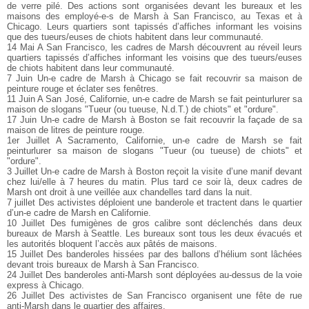
de verre pilé. Des actions sont organisées devant les bureaux et les
maisons des employé-e-s de Marsh à San Francisco, au Texas et à
Chicago. Leurs quartiers sont tapissés d’affiches informant les voisins
que des tueurs/euses de chiots habitent dans leur communauté.
14 Mai A San Francisco, les cadres de Marsh découvrent au réveil leurs
quartiers tapissés d’affiches informant les voisins que des tueurs/euses
de chiots habitent dans leur communauté.
7 Juin Un-e cadre de Marsh à Chicago se fait recouvrir sa maison de
peinture rouge et éclater ses fenêtres.
11 Juin A San José, Californie, un-e cadre de Marsh se fait peinturlurer sa
maison de slogans "Tueur (ou tueuse, N.d.T.) de chiots" et "ordure".
17 Juin Un-e cadre de Marsh à Boston se fait recouvrir la façade de sa
maison de litres de peinture rouge.
1er Juillet A Sacramento, Californie, un-e cadre de Marsh se fait
peinturlurer sa maison de slogans "Tueur (ou tueuse) de chiots" et
"ordure".
3 Juillet Un-e cadre de Marsh à Boston reçoit la visite d’une manif devant
chez lui/elle à 7 heures du matin. Plus tard ce soir là, deux cadres de
Marsh ont droit à une veillée aux chandelles tard dans la nuit.
7 juillet Des activistes déploient une banderole et tractent dans le quartier
d’un-e cadre de Marsh en Californie.
10 Juillet Des fumigènes de gros calibre sont déclenchés dans deux
bureaux de Marsh à Seattle. Les bureaux sont tous les deux évacués et
les autorités bloquent l’accès aux pâtés de maisons.
15 Juillet Des banderoles hissées par des ballons d’hélium sont lâchées
devant trois bureaux de Marsh à San Francisco.
24 Juillet Des banderoles anti-Marsh sont déployées au-dessus de la voie
express à Chicago.
26 Juillet Des activistes de San Francisco organisent une fête de rue
anti-Marsh dans le quartier des affaires.