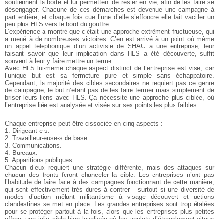
soutiennent la boîte et lui permettent de rester en vie, afin de les faire se
désengager. Chacune de ces démarches est devenue une campagne à
part entière, et chaque fois que l’une d’elle s’effondre elle fait vaciller un
peu plus HLS vers le bord du gouffre.
L’expérience a montré que c’était une approche extrêment fructueuse, qui
a mené à de nombreuses victoires. C’en est arrivé à un point où même
un appel téléphonique d’un activiste de SHAC à une entreprise, leur
faisant savoir que leur implication dans HLS a été découverte, suffit
souvent à leur y faire mettre un terme.
Avec HLS lui-même chaque aspect distinct de l’entreprise est visé, car
l’unique but est sa fermeture pure et simple sans échappatoire.
Cependant, la majorité des cibles secondaires ne requiert pas ce genre
de campagne, le but n’étant pas de les faire fermer mais simplement de
briser leurs liens avec HLS. Ça nécessite une approche plus ciblée, où
l’entreprise liée est analysée et visée sur ses points les plus faibles.
Chaque entreprise peut être dissociée en cinq aspects :
1. Dirigeant-e-s.
2. Travailleur-euse-s de base.
3. Communications.
4. Bureaux.
5. Apparitions publiques.
Chacun d’eux requiert une stratégie différente, mais des attaques sur
chacun des fronts feront chanceler la cible. Les entreprises n’ont pas
l’habitude de faire face à des campagnes fonctionnant de cette manière,
qui sont effectivement très dures à contrer – surtout si une diversité de
modes d’action mêlant militantisme à visage découvert et actions
clandestines se met en place. Les grandes entreprises sont trop étalées
pour se protéger partout à la fois, alors que les entreprises plus petites
offrent une jolie cible bien localisée où les goulots d’étranglement vitaux