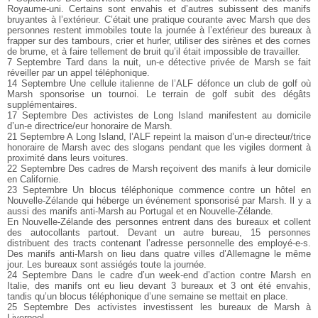
Royaume-uni. Certains sont envahis et d’autres subissent des manifs
bruyantes à l’extérieur. C’était une pratique courante avec Marsh que des
personnes restent immobiles toute la journée à l’extérieur des bureaux à
frapper sur des tambours, crier et hurler, utiliser des sirènes et des cornes
de brume, et à faire tellement de bruit qu’il était impossible de travailler.
7 Septembre Tard dans la nuit, un-e détective privée de Marsh se fait
réveiller par un appel téléphonique.
14 Septembre Une cellule italienne de l’ALF défonce un club de golf où
Marsh sponsorise un tournoi. Le terrain de golf subit des dégâts
supplémentaires.
17 Septembre Des activistes de Long Island manifestent au domicile
d’un-e directrice/eur honoraire de Marsh.
21 Septembre A Long Island, l’ALF repeint la maison d’un-e directeur/trice
honoraire de Marsh avec des slogans pendant que les vigiles dorment à
proximité dans leurs voitures.
22 Septembre Des cadres de Marsh reçoivent des manifs à leur domicile
en Californie.
23 Septembre Un blocus téléphonique commence contre un hôtel en
Nouvelle-Zélande qui héberge un événement sponsorisé par Marsh. Il y a
aussi des manifs anti-Marsh au Portugal et en Nouvelle-Zélande.
En Nouvelle-Zélande des personnes entrent dans des bureaux et collent
des autocollants partout. Devant un autre bureau, 15 personnes
distribuent des tracts contenant l’adresse personnelle des employé-e-s.
Des manifs anti-Marsh on lieu dans quatre villes d’Allemagne le même
jour. Les bureaux sont assiégés toute la journée.
24 Septembre Dans le cadre d’un week-end d’action contre Marsh en
Italie, des manifs ont eu lieu devant 3 bureaux et 3 ont été envahis,
tandis qu’un blocus téléphonique d’une semaine se mettait en place.
25 Septembre Des activistes investissent les bureaux de Marsh à
Liverpool.