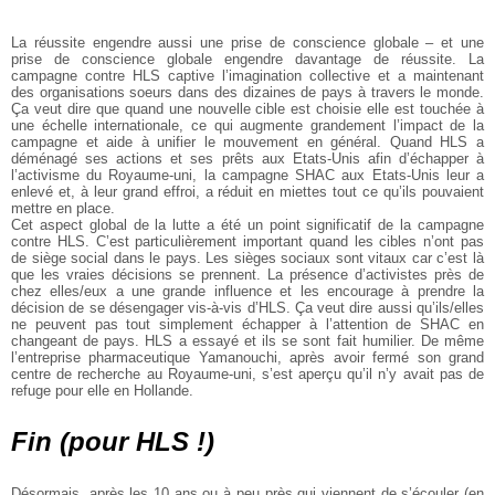
La réussite engendre aussi une prise de conscience globale – et une
prise de conscience globale engendre davantage de réussite. La
campagne contre HLS captive l’imagination collective et a maintenant
des organisations soeurs dans des dizaines de pays à travers le monde.
Ça veut dire que quand une nouvelle cible est choisie elle est touchée à
une échelle internationale, ce qui augmente grandement l’impact de la
campagne et aide à unifier le mouvement en général. Quand HLS a
déménagé ses actions et ses prêts aux Etats-Unis afin d’échapper à
l’activisme du Royaume-uni, la campagne SHAC aux Etats-Unis leur a
enlevé et, à leur grand effroi, a réduit en miettes tout ce qu’ils pouvaient
mettre en place.
Cet aspect global de la lutte a été un point significatif de la campagne
contre HLS. C’est particulièrement important quand les cibles n’ont pas
de siège social dans le pays. Les sièges sociaux sont vitaux car c’est là
que les vraies décisions se prennent. La présence d’activistes près de
chez elles/eux a une grande influence et les encourage à prendre la
décision de se désengager vis-à-vis d’HLS. Ça veut dire aussi qu’ils/elles
ne peuvent pas tout simplement échapper à l’attention de SHAC en
changeant de pays. HLS a essayé et ils se sont fait humilier. De même
l’entreprise pharmaceutique Yamanouchi, après avoir fermé son grand
centre de recherche au Royaume-uni, s’est aperçu qu’il n’y avait pas de
refuge pour elle en Hollande.
Fin (pour HLS !)
Désormais, après les 10 ans ou à peu près qui viennent de s’écouler (en