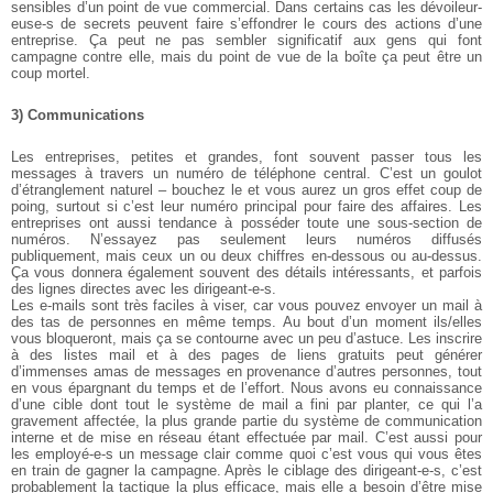
sensibles d’un point de vue commercial. Dans certains cas les dévoileur-
euse-s de secrets peuvent faire s’effondrer le cours des actions d’une
entreprise. Ça peut ne pas sembler significatif aux gens qui font
campagne contre elle, mais du point de vue de la boîte ça peut être un
coup mortel.
3) Communications
Les entreprises, petites et grandes, font souvent passer tous les
messages à travers un numéro de téléphone central. C’est un goulot
d’étranglement naturel – bouchez le et vous aurez un gros effet coup de
poing, surtout si c’est leur numéro principal pour faire des affaires.
Les
entreprises ont aussi tendance à posséder toute une sous-section de
numéros. N’essayez pas seulement leurs numéros diffusés
publiquement, mais ceux un ou deux chiffres en-dessous ou au-dessus.
Ça vous donnera également souvent des détails intéressants, et parfois
des lignes directes avec les dirigeant-e-s.
Les e-mails sont très faciles à viser, car vous pouvez envoyer un mail à
des tas de personnes en même temps. Au bout d’un moment ils/elles
vous bloqueront, mais ça se contourne avec un peu d’astuce. Les inscrire
à des listes mail et à des pages de liens gratuits peut générer
d’immenses amas de messages en provenance d’autres personnes, tout
en vous épargnant du temps et de l’effort. Nous avons eu connaissance
d’une cible dont tout le système de mail a fini par planter, ce qui l’a
gravement affectée, la plus grande partie du système de communication
interne et de mise en réseau étant effectuée par mail. C’est aussi pour
les employé-e-s un message clair comme quoi c’est vous qui vous êtes
en train de gagner la campagne.
Après le ciblage des dirigeant-e-s, c’est
probablement la tactique la plus efficace, mais elle a besoin d’être mise