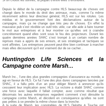
Si on choisit les bonnes, la plupart d’entre elles s’effondrent.
Depuis le début de la campagne contre HLS beaucoup de choses ont
changé dans le monde du droit des animaux, mais, comme l’a même
récemment admis leur directeur général, HLS est sur les rotules. Les
médias et le gouvernement font des déclamations autour de la
campagne, mais ça ne change que très peu de choses. En effet la
mauvaise pub s’est révélée un outil très utile, car elle aide à faire tourner
le mot aux entreprises et à leur montrer ce qu’elles ont à craindre
concrètement quand elles sont sous le feu des projecteurs. Durant les
quatre dernières années SHAC s’est trompé à un certain nombre de
reprises mais a appris de ses erreurs, et ses stratégies et tactiques se
sont affinées. Les entreprises peuvent peut-être bien continuer à marcher
mais elles découvrent qu’il est vraiment dur de se cacher...
Huntingdon Life Sciences et la
Campagne contre Marsh...
Marsh Inc., l’une des plus grandes compagnies d’assurance au monde, a
agi en faveur de HLS. Ce fut l’une des plus dures campagnes lancées par
SHAC, il a fallu près d’un an pour obliger Marsh à annoncer qu’ils
cessaient leur implication avec HLS. La victoire a établi SHAC comme
une force avec laquelle il fallait compter, avec comme résultat que
désormais les autres entreprises regardent comment s’est déroulée la
campagne contre Marsh, et décident en conséquence qu’elles ne sont
pas prêtes à se prendre la même chose dans la tronche.
A la suite de Marsh, les comptables de HLS Deloitte & Touche ont