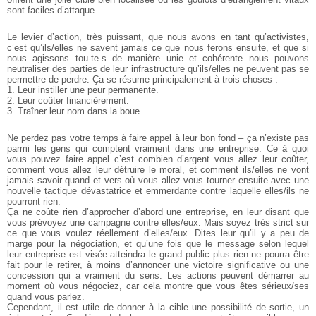
sont faciles d’attaque.
Le levier d’action, très puissant, que nous avons en tant qu’activistes,
c’est qu’ils/elles ne savent jamais ce que nous ferons ensuite, et que si
nous agissons tou-te-s de manière unie et cohérente nous pouvons
neutraliser des parties de leur infrastructure qu’ils/elles ne peuvent pas se
permettre de perdre. Ça se résume principalement à trois choses :
1. Leur instiller une peur permanente.
2. Leur coûter financièrement.
3. Traîner leur nom dans la boue.
Ne perdez pas votre temps à faire appel à leur bon fond – ça n’existe pas
parmi les gens qui comptent vraiment dans une entreprise. Ce à quoi
vous pouvez faire appel c’est combien d’argent vous allez leur coûter,
comment vous allez leur détruire le moral, et comment ils/elles ne vont
jamais savoir quand et vers où vous allez vous tourner ensuite avec une
nouvelle tactique dévastatrice et emmerdante contre laquelle elles/ils ne
pourront rien.
Ça ne coûte rien d’approcher d’abord une entreprise, en leur disant que
vous prévoyez une campagne contre elles/eux. Mais soyez très strict sur
ce que vous voulez réellement d’elles/eux. Dites leur qu’il y a peu de
marge pour la négociation, et qu’une fois que le message selon lequel
leur entreprise est visée atteindra le grand public plus rien ne pourra être
fait pour le retirer, à moins d’annoncer une victoire significative ou une
concession qui a vraiment du sens. Les actions peuvent démarrer au
moment où vous négociez, car cela montre que vous êtes sérieux/ses
quand vous parlez.
Cependant, il est utile de donner à la cible une possibilité de sortie, un