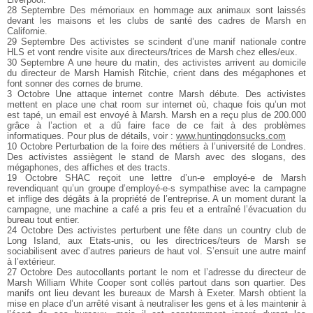
28 Septembre Des mémoriaux en hommage aux animaux sont laissés
devant les maisons et les clubs de santé des cadres de Marsh en
Californie.
29 Septembre Des activistes se scindent d’une manif nationale contre
HLS et vont rendre visite aux directeurs/trices de Marsh chez elles/eux.
30 Septembre A une heure du matin, des activistes arrivent au domicile
du directeur de Marsh Hamish Ritchie, crient dans des mégaphones et
font sonner des cornes de brume.
3 Octobre Une attaque internet contre Marsh débute. Des activistes
mettent en place une chat room sur internet où, chaque fois qu’un mot
est tapé, un email est envoyé à Marsh. Marsh en a reçu plus de 200.000
grâce à l’action et a dû faire face de ce fait à des problèmes
informatiques. Pour plus de détails, voir :
www.huntingdonsucks.com
10 Octobre Perturbation de la foire des métiers à l’université de Londres.
Des activistes assiègent le stand de Marsh avec des slogans, des
mégaphones, des affiches et des tracts.
19 Octobre SHAC reçoit une lettre d’un-e employé-e de Marsh
revendiquant qu’un groupe d’employé-e-s sympathise avec la campagne
et inflige des dégâts à la propriété de l’entreprise. A un moment durant la
campagne, une machine a café a pris feu et a entraîné l’évacuation du
bureau tout entier.
24 Octobre Des activistes perturbent une fête dans un country club de
Long Island, aux Etats-unis, ou les directrices/teurs de Marsh se
sociabilisent avec d’autres parieurs de haut vol. S’ensuit une autre mainf
à l’extérieur.
27 Octobre Des autocollants portant le nom et l’adresse du directeur de
Marsh William White Cooper sont collés partout dans son quartier. Des
manifs ont lieu devant les bureaux de Marsh à Exeter. Marsh obtient la
mise en place d’un arrêté visant à neutraliser les gens et à les maintenir à