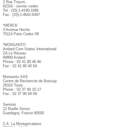
2 Rue Troyon,
92316 - sevres cedex
Tel : (33)-1-4190-1696
Fax : (33)-1-4662-6497
*MERCK
3 Avenue Hoche
75114 Paris Cedex 08
*MONSANTO
Andard Corn States International
ZA Le Réseau
49800 Andard
Phone : 02 41 80 46 46
Fax : 02 41 80 40 04
Monsanto SAS
Centre de Recherche de Boissay
28310 Toury
Phone : 02 37 90 10 17
Fax : 02 37 90 69 09
Seminis
22 Ruelle Simon
Guerbigny, France 80500
Z.A. La Montgervalaise