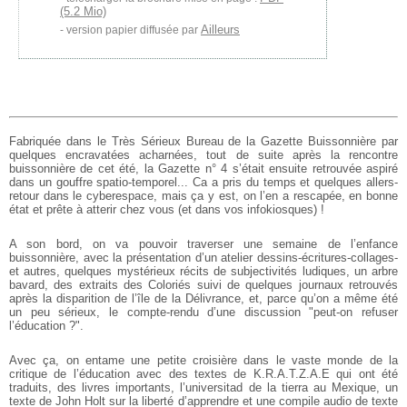
(5.2 Mio)
Ailleurs
version papier diffusée par
Fabriquée dans le Très Sérieux Bureau de la Gazette Buissonnière par
quelques encravatées acharnées, tout de suite après la rencontre
buissonnière de cet été, la Gazette n° 4 s’était ensuite retrouvée aspiré
dans un gouffre spatio-temporel... Ca a pris du temps et quelques allers-
retour dans le cyberespace, mais ça y est, on l’en a rescapée, en bonne
état et prête à atterir chez vous (et dans vos infokiosques) !
A son bord, on va pouvoir traverser une semaine de l’enfance
buissonnière, avec la présentation d’un atelier dessins-écritures-collages-
et autres, quelques mystérieux récits de subjectivités ludiques, un arbre
bavard, des extraits des Coloriés suivi de quelques journaux retrouvés
après la disparition de l’île de la Délivrance, et, parce qu’on a même été
un peu sérieux, le compte-rendu d’une discussion "peut-on refuser
l’éducation ?".
Avec ça, on entame une petite croisière dans le vaste monde de la
critique de l’éducation avec des textes de K.R.A.T.Z.A.E qui ont été
traduits, des livres importants, l’universitad de la tierra au Mexique, un
texte de John Holt sur la liberté d’apprendre et une compile audio de texte