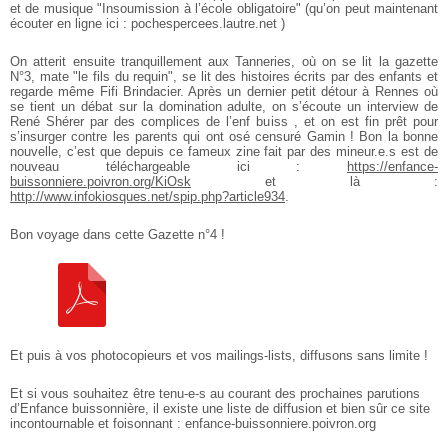
et de musique "Insoumission à l’école obligatoire" (qu’on peut maintenant
écouter en ligne ici : pochespercees.lautre.net )
On atterit ensuite tranquillement aux Tanneries, où on se lit la gazette
N°3, mate "le fils du requin", se lit des histoires écrits par des enfants et
regarde même Fifi Brindacier. Après un dernier petit détour à Rennes où
se tient un débat sur la domination adulte, on s’écoute un interview de
René Shérer par des complices de l’enf buiss , et on est fin prêt pour
s’insurger contre les parents qui ont osé censuré Gamin !
Bon la bonne
nouvelle, c’est que depuis ce fameux zine fait par des mineur.e.s est de
nouveau téléchargeable ici :
https://enfance-
buissonniere.poivron.org/KiOsk
et là :
http://www.infokiosques.net/spip.php?article934
.
Bon voyage dans cette Gazette n°4 !
Et puis à vos photocopieurs et vos mailings-lists, diffusons sans limite !
Et si vous souhaitez être tenu-e-s au courant des prochaines parutions
d’Enfance buissonnière, il existe une liste de diffusion et bien sûr ce site
incontournable et foisonnant : enfance-buissonniere.poivron.org