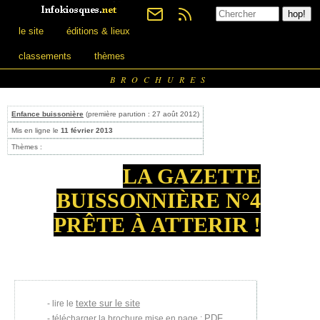
le site
éditions & lieux
classements
thèmes
BROCHURES
Enfance buissonière
(première parution : 27 août 2012)
Mis en ligne le
11 février 2013
Thèmes :
LA GAZETTE
BUISSONNIÈRE N°4
PRÊTE À ATTERIR !
texte sur le site
lire le
PDF
télécharger la brochure mise en page :